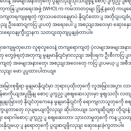
ဝေးနဲ့ အခမျးအနားတှကေို ပွနျလညျသုံးသပျဖို့နဲ့ စောင့ျကွည့ျစဈဆ
့ကနြျးမာရေးအဖှဲ့ (WHO) က ကမ်ဘာတဝှမျး ပြံ့နှံ့နတေဲ့ ကပျရ
ောကျတရကျဖွဈတဲ့ ကွာသပတေးနေ့မှာပဲ နိုငျငံတောျ အတိုငျပငျခံပု
ွညျ ဦးဆောငျကငြျးပတဲ့ အရေးပေါျ အစညျးအဝေးမှာ ဆှေးနှေးခ
ွားရေးဝနျကွီးဌာနက သတငျးထုတျပွနျခဲ့တာပါ။
 ကူးစကျမှုတှဟော လူစုလူဝေးနဲ့ တကျရောကျတဲ့ ပှဲလမျးအခမျးအန
တှေ့ခဲ့ရတဲ့အတှကျ မွနျမာနိုငျငံမှာလညျး အစိုးရက ဦးစီးကငြျး
ကျတဲ့ အခမျးအနားတှေ၊ အစညျးအဝေးတှေ ကငြျးပမယ့ျ အစီအစဉ
ု့လညျး ဖောျပွထားပါတယျ။
မြားစုရှိရာ မွနျမာနိုငျငံမှာ ဘုရားပုထိုးတှကေို လူအမြားအပွား 
န်ဓာကိုယျအပူခြိနျ စောင့ျကွည့ျစဈဆေးသှားမှာ ဖွဈသလို၊ 
နှုနျးမြားတဲ့ နိုငျငံတှကေနေ မွနျမာနိုငျငံကို ရောကျလာသူတှကေိ
ာင့ျကွပျတာတှေ လုပျမယျလို့လညျး ဆိုပါတယျ။ သကျဆိုငျရာ တိုငျးနဲ
ျး ရောဂါစောင့ျကွည့ျ စဈဆေးတာ၊ သှားလာမှုတှကေို ကန့ျသတ
ားနိုငျမယ့ျ နရောတှကေို ပွငျဆငျဖို့လညျး ဆှေးနှေးခဲ့ကွတာပါ။