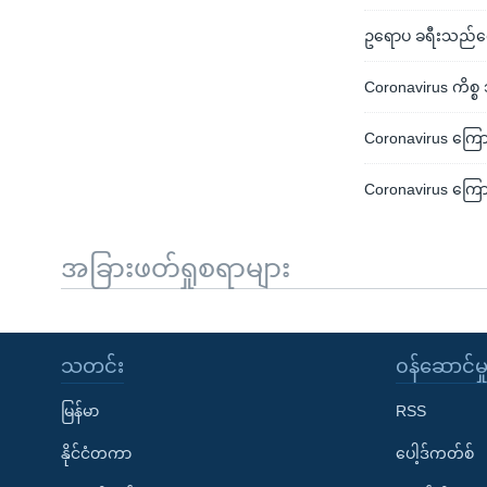
ဥရောပ ခရီးသည်တွေ
Coronavirus ကိစ္စ 
Coronavirus ကြောင
Coronavirus ကြောင
အခြားဖတ်ရှုစရာများ
သတင်း
၀န်ဆောင်မှ
မြန်မာ
RSS
နိုင်ငံတကာ
ပေါ့ဒ်ကတ်စ်