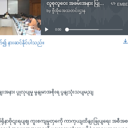
လူစုလူဝေး အခမ်းအနား ပြုလုပ်မှု မြန်မာအစိုးရ ပြန်သုံးသပ်မည်
EMBE
by
ဗွီအိုအေသတင်းဌာန
No media source currently available
0:00
တ်၍ နားဆင်နိုင်ပါသည်။
EMBED
းအနား ပွုလုပျမှု မွနျမာအစိုးရ ပွနျသုံးသပျမညျ
ာ ကိုရိုနာဗိုငျးရပျဈ ကူးစကျမှုတှကေို ကာကှယျထိနျးခြုပျရေး အစီ