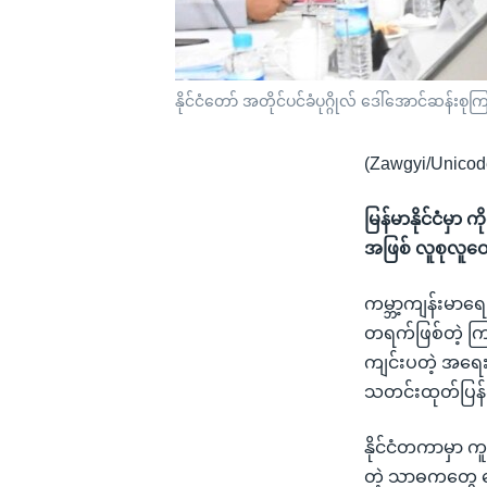
နိုင်ငံတော် အတိုင်ပင်ခံပုဂ္ဂိုလ် ဒေါ်အောင်ဆန
(Zawgyi/Unicod
မြန်မာနိုင်ငံမှာ
အဖြစ် လူစုလူဝေး
ကမ္ဘာ့ကျန်းမာရေ
တရက်ဖြစ်တဲ့ ကြာ
ကျင်းပတဲ့ အရေး
သတင်းထုတ်ပြန်
နိုင်ငံတကာမှာ 
တဲ့ သာဓကတွေ တွ