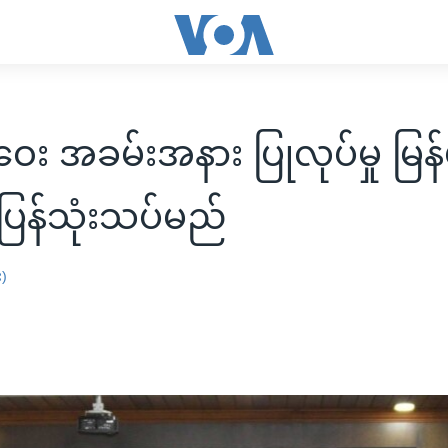
ဝေး အခမ်းအနား ပြုလုပ်မှု မြန
 ပြန်သုံးသပ်မည်
း)