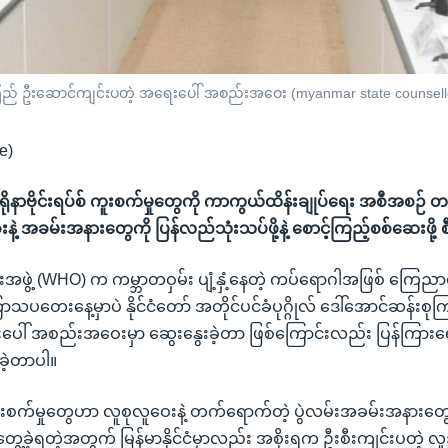
်းစုကြည် ဦးဆောင်ကျင်းပတဲ့ အရေးပေါ် အစည်းအဝေး (myanmar state counsello
e)
 ကိုရိုနာဗိုင်းရပ်စ် ကူးစက်မှုတွေကို ကာကွယ်ထိန်းချုပ်ရေး အစီအစဉ် တ
နဲ့ အခမ်းအနားတွေကို ပြန်လည်သုံးသပ်ဖို့နဲ့ စောင့်ကြည့်စစ်ဆေးဖို
းအဖွဲ့ (WHO) က ကမ္ဘာတဝှမ်း ပျံ့နှံ့နေတဲ့ ကပ်ရောဂါအဖြစ် ကြေညာလ
သပတေးနေ့မှာပဲ နိုင်ငံတော် အတိုင်ပင်ခံပုဂ္ဂိုလ် ဒေါ်အောင်ဆန်းစ
ပေါ် အစည်းအဝေးမှာ ဆွေးနွေးခဲ့တာ ဖြစ်ကြောင်းလည်း ပြန်ကြား
ခဲ့တာပါ။
ကူးစက်မှုတွေဟာ လူစုလူဝေးနဲ့ တက်ရောက်တဲ့ ပွဲလမ်းအခမ်းအနား
ေ့ခဲ့ရတဲ့အတွက် မြန်မာနိုင်ငံမှာလည်း အစိုးရက ဦးစီးကျင်းပတဲ့ 