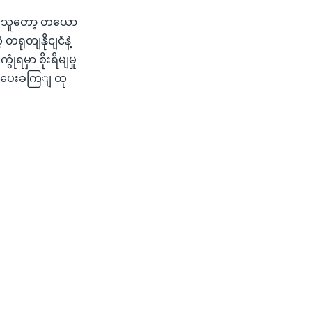
ထားသူတော့ တယော
 တရုတျနိုငျငံနဲ့
မှာ စိုးရိမျမှု
တိပေးခကြျ ထု