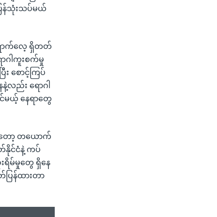
န်သုံးသပ်မယ်
ရောက်လေ့ ရှိတတ်
ာဂါကူးစက်မှု
ြီး စောင့်ကြပ်
ေနဲ့လည်း ရောဂါ
ုင်မယ့် နေရာတွေ
းသူတော့ တယောက်
နိုင်ငံနဲ့ ကပ်
ရိမ်မှုတွေ ရှိနေ
ုတ်ပြန်ထားတာ