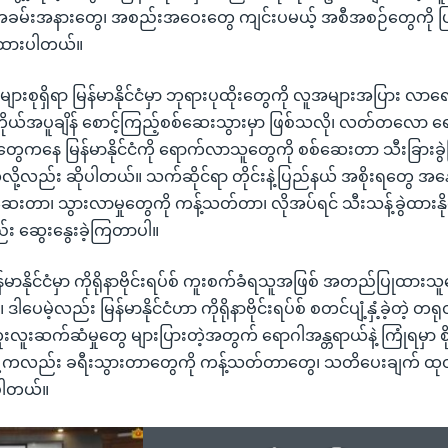
ခမ်းအနားတွေ၊ အစည်းအဝေးတွေ ကျင်းပမယ့် အစီအစဉ်တွေကို ပြ
ပြထားပါတယ်။
ျားစုရှိရာ မြန်မာနိုင်ငံမှာ ဘုရားပုထိုးတွေကို လူအများအပြား လာ
ကိုယ်အပူချိန် စောင့်ကြည့်စစ်ဆေးသွားမှာ ဖြစ်သလို၊ လတ်တလော ရေ
ုင်ငံတွေကနေ မြန်မာနိုင်ငံကို ရောက်လာသူတွေကို စစ်ဆေးတာ သီးခြားခွဲပ
ို့လည်း ဆိုပါတယ်။ သက်ဆိုင်ရာ တိုင်းနဲ့ပြည်နယ် အစိုးရတွေ အန
ဆေးတာ၊ သွားလာမှုတွေကို ကန့်သတ်တာ၊ လိုအပ်ရင် သီးသန့်ခွဲထားနိ
လည်း ဆွေးနွေးခဲ့ကြတာပါ။
နိုင်ငံမှာ ကိုရိုနာဗိုင်းရပ်စ် ကူးစက်ခံရသူအဖြစ် အတည်ပြုထာ
ါပေမဲ့လည်း မြန်မာနိုင်ငံဟာ ကိုရိုနာဗိုင်းရပ်စ် စတင်ပျံ့နှံ့ခဲ့တဲ့ တရုတ်
ူးလူးဆက်ဆံမှုတွေ များပြားတဲ့အတွက် ရောဂါအန္တရာယ်နဲ့ ကြုံရမှာ စိုး
တချို့ကလည်း ခရီးသွားတာတွေကို ကန့်သတ်တာတွေ၊ သတိပေးချက် ထ
ပါတယ်။