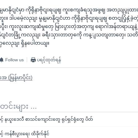
ာနိုငျငံမှာ ကိုရိုနာဗိုငျးရပျဈ ကူးစကျခံရသူအဖွဈ အတညျပွု
။ ဒါပမေဲ့လညျး မွနျမာနိုငျငံဟာ ကိုရိုနာဗိုငျးရပျဈ စတငျပြံ့နှံ့ခဲ့တဲ့
း၊ ကူးလူးဆကျဆံမှုတှေ မြားပွားတဲ့အတှကျ ရောဂါအန်တရာယျနဲ့ ကွုံရ
၊ နိုငျငံတခြို့ကလညျး ခရီးသှားတာတှကေို ကန့ျသတျတာတှေ၊ သ
ှလေညျး ရှိနပေါတယျ။
Follow us
ပရင့်ထုတ်ရန်
ုအေ (မြန်မာပိုင်း)
်းများ ...
့် နယူးဒေလီ စာသင်ကျောင်းတွေ ရုပ်ရှင်ရုံတွေ ပိတ်
 ကန်စီးပွားရေး ထိခိုက်နိုင်