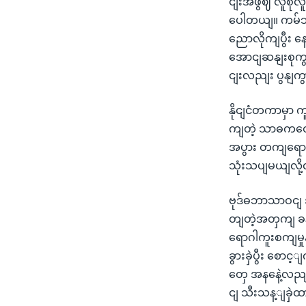
ငျးအဖွဈ လူစုလူ
ပေါတယျ။ ကမ်ဘာ
ညောလိုကျပွီး န
အောငျဆနျးစုက
ငျးလညျး ပွနျက
နိုငျငံတကာမှာ
ကျတဲ့ သာဓကတှေ 
အပွား တကျရော
သုံးသပျမယျလိ
ဗုဒ်ဓဘာသာဝငျ အ
တျတဲ့အတှကျ ခ
ရောဂါကူးစကျမှု
ခွားခှဲပွီး စေ
တှေ အနနေဲ့လည
ငျ သီးသန့ျခှဲထ