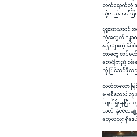
တက်ရောက်တဲ့ အ
လို့လည်း ဖော်
ဗုဒ္ဓဘာသာဝင် အမ
တဲ့အတွက် ခန္ဓာ
နှုန်းများတဲ့ နိ
တာတွေ လုပ်မယ်လ
စောင့်ကြည့် စစ်
ကို ပြင်ဆင်ဖို့
လတ်တလော မြန်မာ
မှ မရှိသေးပါဘူး။ ဒ
လျက်ရှိနေပြီး၊ က
သလို၊ နိုင်ငံ
တွေလည်း ရှိနေ