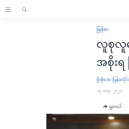
သုံး
ရ
ရှာဖွေ
လွယ်ကူ
မူလစာမျက်နှာ
မြန်မာ
ရ
စေ
မြန်မာ
လာ
လူစုလူ
သည့်
ဒ်
ကမ္ဘာ့သတင်းများ
Link
ဗွီဒီယို
နိုင်ငံတကာ
အစိုးရ
များ
သတင်းလွတ်လပ်ခွင့်
အမေရိကန်
ပင်မ
ရပ်ဝန်းတခု လမ်းတခု အလွန်
တရုတ်
ဗွီအိုအေ (မြန်မာပိုင်
အကြောင်းအရာ
အင်္ဂလိပ်စာလေ့လာမယ်
အစ္စရေး-ပါလက်စတိုင်း
၁၃ မတ္၊ ၂၀၂၀
သို့
အပတ်စဉ်ကဏ္ဍများ
အမေရိကန်သုံးအီဒီယံ
ကျော်
မျှဝေပါ
ကြည့်
ရေဒီယိုနှင့်ရုပ်သံ အချက်အလက်များ
မကြေးမုံရဲ့ အင်္ဂလိပ်စာ
ရေဒီယို
ရန်
ရေဒီယို/တီဗွီအစီအစဉ်
ရုပ်ရှင်ထဲက အင်္ဂလိပ်စာ
တီဗွီ
ပင်မ