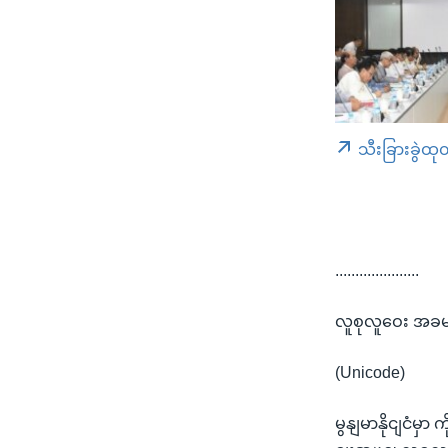
သီးခြားခွဲထု
.....................
လူစုလူဝေး အခမျ
(Unicode)
မွနျမာနိုငျငံမှ