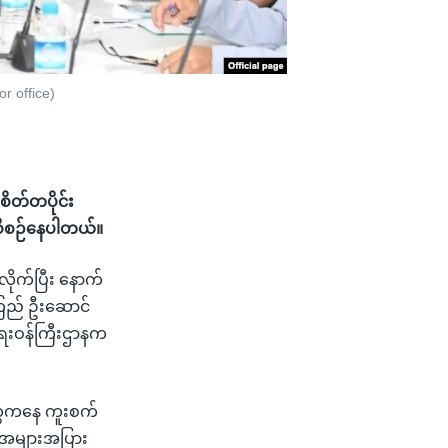
r office)
စိတ်တပိုင်း
့ စီစဉ်နေပါတယ်။
ိုက်ပြီး နောက်
ုကြည် ဦးဆောင်
ရေးဝန်ကြီးဌာနက
တွေကနေ ကူးစက်
လူအများအပြား