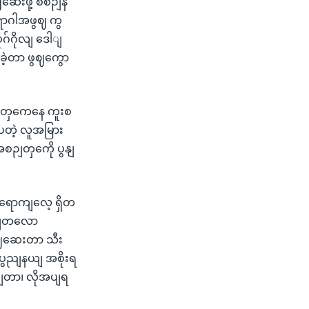
ေးဖို့ စီစဉျန
ောဂါအဖွဈ ကွ
ဂ်ဂိုလျ ဒေါျ
ဲ့တာ ဖွဈကွော
ားတှကေနေ ကူးစ
ပတဲ့ လူအမြား
ျတှကေို ပွနျ
လာရောကျလေ့ ရှိတ
လတျတလော
ု စဈဆေးတာ သီး
့ပွညျနယျ အစိုးရ
ျတာ၊ လိုအပျရ