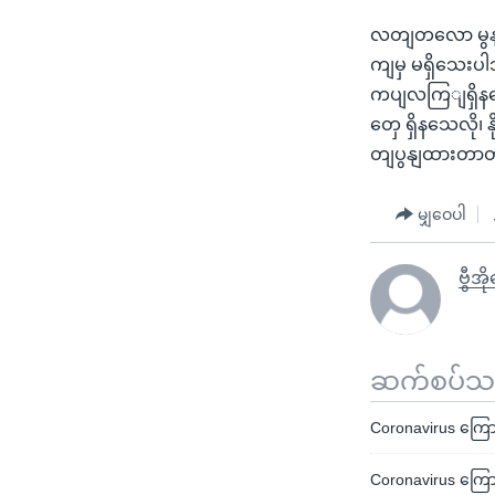
လတျတလော မွနျမ
ကျမှ မရှိသေးပါဘူး
ကပျလကြျရှိနပွေီ
တှေ ရှိနသေလို
တျပွနျထားတာတ
မျှဝေပါ
ဗွီအိ
ဆက်စပ်သတင
Coronavirus ကြောင
Coronavirus ကြောင့်