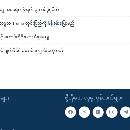
 အမေရိကန် ရက် ၃၀ ဝင်ခွင့်ပိတ်
သမ္မတ Trump တိုင်းပြည်ကို မိန့်ခွန်းပြောမည်
့် တောင်ကိုရီးယား စီးပွါးကျ
့် ချက်နိုင်ငံ စာသင်ကျောင်းတွေ ပိတ်
ုများ
ဗွီအိုအေ လူမှုကွန်ယက်များ