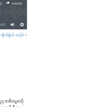
D
SHARE
1:27
တိုက်ရိုက် လင့်ခ်
SHARE
အစဉျ တစိတျတပို