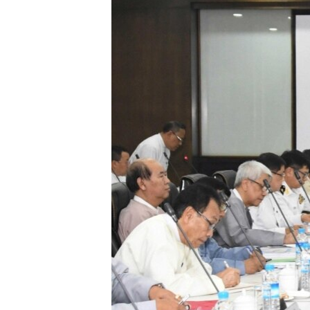
သုတပဒေသာ အင်္ဂလိပ်စာ
အ
ညွန်း
စာမျက်နှာ
သို့
ကျော်
ကြည့်
ရန်
ရှာဖွေ
ရန်
နေရာ
သို့
ကျော်
ရန်