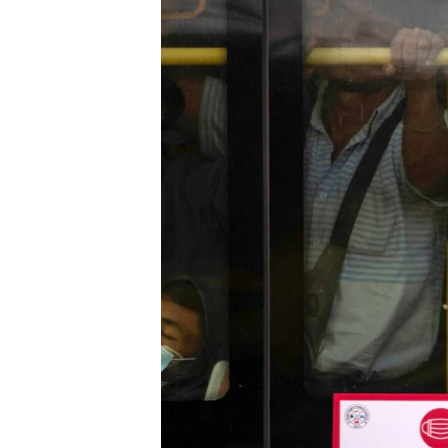
သုတပဒေသာ အင်္ဂလိပ်စာ
အ
ညွန်း
စာမျက်နှာ
သို့
ကျော်
ကြည့်
ရန်
ရှာဖွေ
ရန်
နေရာ
သို့
ကျော်
ရန်