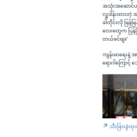
အသုံးအဆောင်ပစ
လှူဒါန်းထားတဲ့ 
ခါတိုင်းလို မြန်မ
လေးတွေက ပြန်ပြ
တယ်ခင်ဗျ။"
ကျန်းမာရေးနဲ့ အာ
ရောဂါကြောင့် သ
သီးခြားခွဲထု