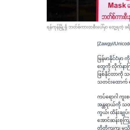
ရန်ကုန်မြို့ရှိ ဘတ်စ်ကားတစီးပေါ်မှာ တွေ့ရတဲ့ 
[Zawgyi/Unicod
မြန်မာနိုင်ငံမှ
တွေကို လိုက်နာ
ဖြစ်နိုင်တာကို 
သတင်းထောက် မ
ကပ်ရောဂါ ကူးစက်
အန္တရာယ်ကို သတိ
ကွယ်၊ ထိန်းချုပ်
အောင်ဆန်းစုကြ
တိတိကျကျ မသိနိ