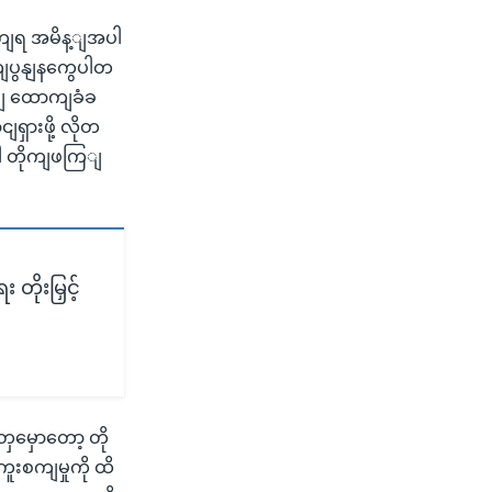
ှကျရ အမိန့ျအပါ
ျပွနျနကွေပါတ
့ျ ထောကျခံခ
ရှားဖို့ လိုတ
ဂါ တိုကျဖကြျ
 တိုးမြှင့်
ှမှောတော့ တို
ူးစကျမှုကို ထိ