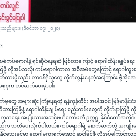
ခရီးသည်များ။ (ဒီဇင်ဘာ ၀၇၊ ၂၀၂၀)
e]
ာ ကိုဗစ်ကပ်ရောဂါနဲ့ ရင်ဆိုင်နေရဆဲ ဖြစ်တာကြောင့် ရောဂါထိန်းချုပ်ရ
ကြဖို့ လိုအပ်သလို၊ ကပ်ရောဂါကာလ အစီအမံတွေကြောင့် ရောဂါကူးစက
သတိထားဖို့လည်း တာဝန်ရှိသူတွေ တိုက်တွန်းနေတဲ့အကြောင်း ဗွီအိုအေမြ
စုစုက တင်ဆက်ပေးမှာပါ။
မှုတွေ အများဆုံး ကြုံနေရတဲ့ ရန်ကုန်တိုင်း အပါအဝင် မြန်မာနိုင်င
ထားကြဖို့နဲ့ ရောဂါထိန်းချုပ်ရေး စည်းကမ်းတွေကို လိုက်နာကြဖို့ 
၊ ကုသရေး အမျိုးသားအဆင့်ဗဟိုကော်မတီ ဥက္ကဋ္ဌ၊ နိုင်ငံတော်အတိုင်ပင်ခ
ည်က သတိပေးလိုက်ပါတယ်။ ကပ်ရောဂါရဲ့ နောက်ဆက်တွဲ အကျိုး
ုင်သေးခင်မှာ ရောဂါမကူးစက်အောင် ဆင်ခြင်ဖို့ လိုအပ်ကြောင်းလ