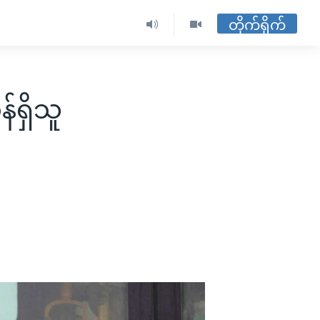
တိုက်ရိုက်
်ရှိသူ