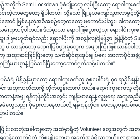
လိုက် Semi-Lockdown ပုံစံမျိုးတွေ လုပ်ပြီးတော့ ရောဂါကူးစက်မှု
တဲ့ဟာတွေတော့ ရှိပါတယ်။ သို့သော် မြို့နယ်ကျော်သွားလာခွင့်တို့ကို
ောင် ဖြစ်နေတဲ့အစီအစဉ်တွေကတော့ မကောင်းပါဘူး။ ဒါကတော့ ဘ
လမ်းရှာသင့်ပါတယ်။ ဒီထဲမှာသာ ရောဂါဖြစ်ပွားတဲ့သူ၊ ရောဂါပိုးကူးစ
 ဒါမှမဟုတ်ရင်လည်း ရောဂါပိုးကို အလွန်လျင်မြန်စွာ ဖြန့်နိုင်တဲ့ 
စုတွေ ပါလာရင်တော့ ရောဂါဖြစ်ပွားမှုတွေက အများကြီးဖြစ်လာနိုင်ပါတယ်
့ အထူးဆင်ခြင်ပြီးတော့ သက်ဆိုင်ရာအုပ်ချုပ်ရေး အာဏာပိုင်အဖွ
ကြီးမားစွာနဲ့ ပြင်ဆင်ပြီးတော့ဆောင်ရွက်သင့်ပါတယ်။"
်ပင်ခံရဲ့ မိန့်ခွန်းမှာတော့ ရောဂါကူးစက်သူ စုစုပေါင်းရဲ့ ၇၀ ရာခိုင်နှုန်း
တွင်း အထူးသတိထားဖို့ တိုက်တွန်းထားပါတယ်။ ရောဂါကူးစက်သူ တိုး
တာနဲ့အမျှ ရန်ကုန်တိုင်းအတွင်း ကျန်းမာရေးနဲ့ လူမှုရေး အကူအ
ွေလည်း ပိုများလာနေတယ်လို့ ရန်ကုန်တိုင်း၊ စေတနာ့ဝန်ထမ်းတွေရ
ပြောပါတယ်။
 ပြိုင်းလာတဲ့အခါကျတော့ အထဲမှာရှိတဲ့ Volunteer တွေအတွက် 
ေသန့်ထောက်ပံ့တဲ့ ကိစ္စမျိုးတွေမှာ အခက်အခဲရှိလာတယ်။ လူနာအဝင်မ