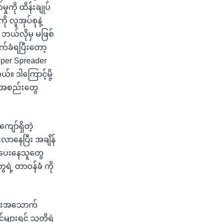
ကို ထိန်းချုပ်
 လူအုပ်စုနဲ့
ယ်လိုမှ မဖြစ်
က်ခံရပြီးတော့
Super Spreader
။ ဒါကြောင့်မို့
ဲ့အစည်းတွေ
ကျော်ရှိတဲ့
လာနေပြီး အချိန်
ညီပေးနေသူတွေ
ဲ့ တာဝန်ခံ ကို
အစားအသောက်
ျားရင် သူတို့ရဲ့