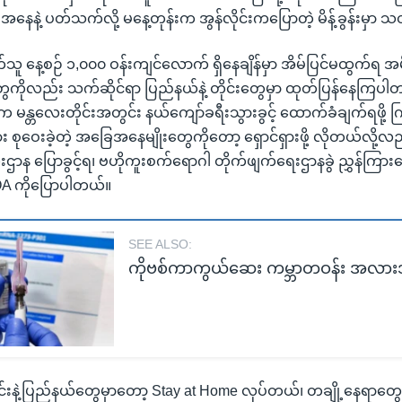
နေနဲ့ ပတ်သက်လို့ မနေ့တုန်းက အွန်လိုင်းကပြောတဲ့ မိန့်ခွန်းမှာ 
သူ နေ့စဉ် ၁,၀၀၀ ဝန်းကျင်လောက် ရှိနေချိန်မှာ အိမ်ပြင်မထွက်ရ အ
ကိုလည်း သက်ဆိုင်ရာ ပြည်နယ်နဲ့ တိုင်းတွေမှာ ထုတ်ပြန်နေကြပါတ
 မန္တလေးတိုင်းအတွင်း နယ်ကျော်ခရီးသွားခွင့် ထောက်ခံချက်ရဖို့ က
စုဝေးခဲ့တဲ့ အခြေအနေမျိုးတွေကိုတော့ ရှောင်ရှားဖို့ လိုတယ်လို့လည
ာန ပြောခွင့်ရ၊ ဗဟိုကူးစက်ရောဂါ တိုက်ဖျက်ရေးဌာနခွဲ ညွှန်ကြား
OA ကိုပြောပါတယ်။
SEE ALSO:
ကိုဗစ်ကာကွယ်ဆေး ကမ္ဘာတဝန်း အလာ
င်းနဲ့ပြည်နယ်တွေမှာတော့ Stay at Home လုပ်တယ်၊ တချို့နေရာတွေမှာ