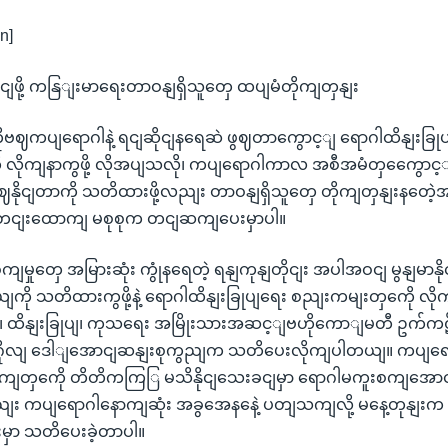
n]
ောငျဖို့ ကနြျးမာရေးတာဝနျရှိသူတှေ ထပျမံတိုကျတှနျး
ှာ ကိုဗဈကပျရောဂါနဲ့ ရငျဆိုငျနရေဆဲ ဖွဈတာကွောင့ျ ရောဂါထိနျးခ
လိုကျနာကွဖို့ လိုအပျသလို၊ ကပျရောဂါကာလ အစီအမံတှကွေောင
ဈနိုငျတာကို သတိထားဖို့လညျး တာဝနျရှိသူတှေ တိုကျတှနျးနတေဲ့အ
 သတငျးထောကျ မစုစုက တငျဆကျပေးမှာပါ။
ျမှုတှေ အမြားဆုံး ကွုံနရေတဲ့ ရနျကုနျတိုငျး အပါအဝငျ မွနျမာနို
ို သတိထားကွဖို့နဲ့ ရောဂါထိနျးခြုပျရေး စညျးကမျးတှကေို လိုကျ
 ထိနျးခြုပျ၊ ကုသရေး အမြိုးသားအဆင့ျဗဟိုကောျမတီ ဥက်ကဋ်ဌ
ဂ်ဂိုလျ ဒေါျအောငျဆနျးစုကွညျက သတိပေးလိုကျပါတယျ။ ကပျရေ
ကျတှကေို တိတိကကြြ မသိနိုငျသေးခငျမှာ ရောဂါမကူးစကျအောငျ ဆင
း ကပျရောဂါနောကျဆုံး အခွအေနနေဲ့ ပတျသကျလို့ မနေ့တုနျးက 
နျးမှာ သတိပေးခဲ့တာပါ။