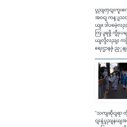
ပွညျတှငျးကူးစ
အဝငျ ကန့ျသတျခ
ယျ။ ဒါပမေဲ့လည
ကြျရဖို့ ကွိုးပ
ယျလို့လညျး ကန
ရေးဌာနခှဲ ညှှန
"သကျဆိုငျရာ တိ
ငျးနဲ့ပွညျနယျအ