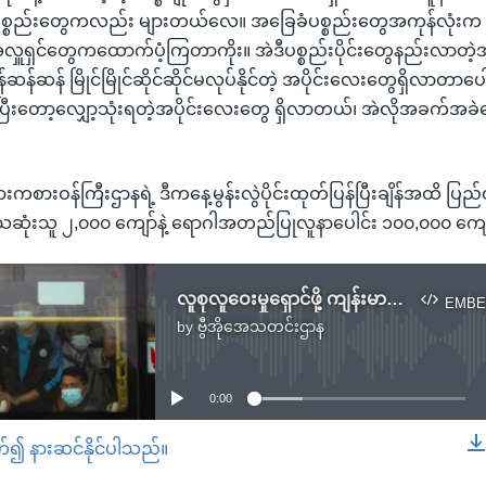
္စည်းတွေကလည်း များတယ်လေ။ အခြေခံပစ္စည်းတွေအကုန်လုံးက အစိ
အလှူရှင်တွေကထောက်ပံ့ကြတာကိုး။ အဲဒီပစ္စည်းပိုင်းတွေနည်းလာတဲ့အ
ြန်ဆန်ဆန် မြိုင်မြိုင်ဆိုင်ဆိုင်မလုပ်နိုင်တဲ့ အပိုင်းလေးတွေရှိလာတာပ
ီးတော့လျှော့သုံးရတဲ့အပိုင်းလေးတွေ ရှိလာတယ်၊ အဲလိုအခက်အခဲ
းကစားဝန်ကြီးဌာနရဲ့ ဒီကနေ့မွန်းလွဲပိုင်းထုတ်ပြန်ပြီးချိန်အထိ ပြည်
ေဆုံးသူ ၂,၀၀၀ ကျော်နဲ့ ရောဂါအတည်ပြုလူနာပေါင်း ၁၀၀,၀၀၀ ကျေ
လူစုလူဝေးမှုရှောင်ဖို့ ကျန်းမာရေးတာဝန်ရှိသူတွေ ထပ်မံတိုက်တွန်း
EMBE
by
ဗွီအိုအေသတင်းဌာန
No media source currently available
0:00
တ်၍ နားဆင်နိုင်ပါသည်။
EMBED