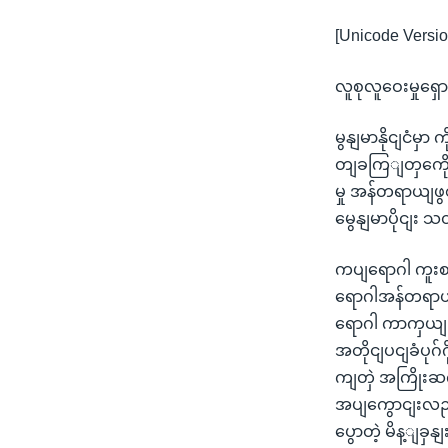
[Unicode Versio
လူစုလူဝေးမှုရှ
မွနျမာနိုငျငံမ
တျခကြျတှကေို 
မှု အန်တရာယျဖွ
မွေနျမာပိုငျး
ကပျရောဂါ ကူးစက
ရောဂါအန်တရာယျက
ရောဂါ ကာကှယျ၊
အတိုငျပငျခံပု
ကျတှဲ အကြိုးဆ
အပျကွောငျးလညျ
ပွောတဲ့ မိန့ျခှ