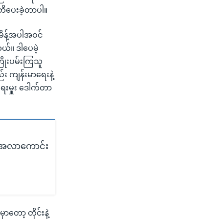
သတိပေးခဲ့တာပါ။
မိန့်အပါအဝင်
ယ်။ ဒါပေမဲ့
ြိုးပမ်းကြသူ
်း ကျန်းမာရေးနဲ့
ရေးမှူး ဒေါက်တာ
းအလာကောင်း
တော့ တိုင်းနဲ့