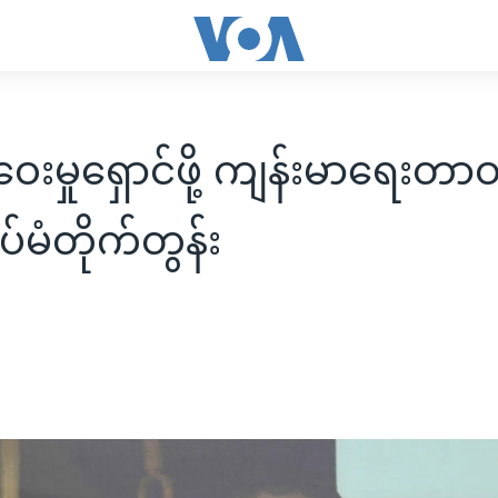
ေးမှုရှောင်ဖို့ ကျန်းမာရေးတာဝန
်မံတိုက်တွန်း