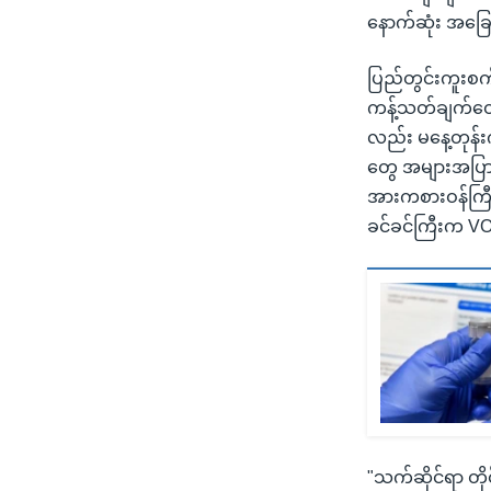
နောက်ဆုံး အခြေအ
ပြည်တွင်းကူးစက်
ကန့်သတ်ချက်တွေ
လည်း မနေ့တုန်းက
တွေ အများအပြား 
အားကစားဝန်ကြီးဌ
ခင်ခင်ကြီးက V
"သက်ဆိုင်ရာ တို