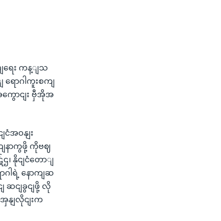
ြုပျရေး ကန့ျသ
့ျ ရောဂါကူးစကျ
ကွောငျး ဗှီအိုအ
ငျငံအဝနျး
နာကွဖို့ ကိုဗဈ
၊ နိုငျငံတောျ
ာဂါရဲ့ နောကျဆ
ျခွငျဖို့ လို
အှနျလိုငျးက