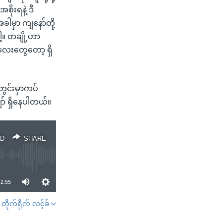
ုးရနဲ့ ဒီ
ခါမှာ ကျနော်တို့
ေါ့။ တချို့ဟာ
လေးတွေတော့ ရှိ
တွင်းမှာကပ်
ာ် ရှိနေပါတယ်။
D
SHARE
2:55
တိုက်ရိုက် လင့်ခ်
SHARE