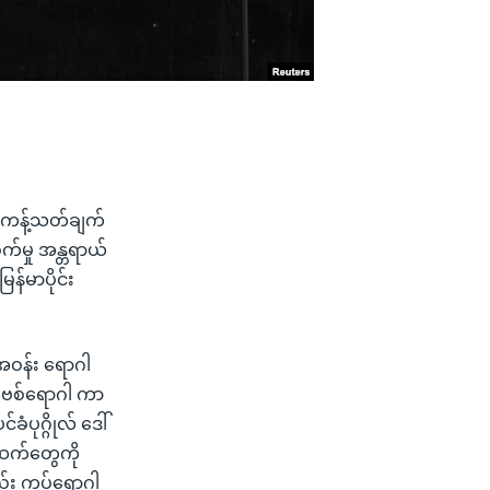
ေး ကန့်သတ်ချက်
်မှု အန္တရာယ်
န်မာပိုင်း
ံအဝန်း ရောဂါ
ကိုဗစ်ရောဂါ ကာ
ံပုဂ္ဂိုလ် ဒေါ်
ဆက်တွေကို
ည်း ကပ်ရောဂါ