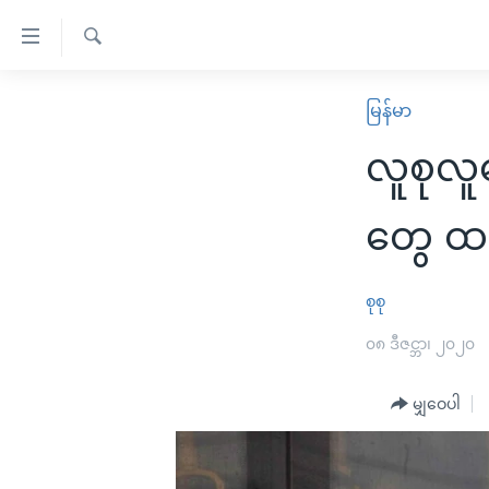
သုံး
ရ
ရှာဖွေ
လွယ်ကူ
မူလစာမျက်နှာ
မြန်မာ
ရ
စေ
မြန်မာ
လာ
လူစုလူဝ
သည့်
ဒ်
ကမ္ဘာ့သတင်းများ
Link
ဗွီဒီယို
နိုင်ငံတကာ
တွေ ထပ
များ
သတင်းလွတ်လပ်ခွင့်
အမေရိကန်
ပင်မ
ရပ်ဝန်းတခု လမ်းတခု အလွန်
တရုတ်
စုစု
အကြောင်းအရာ
အင်္ဂလိပ်စာလေ့လာမယ်
အစ္စရေး-ပါလက်စတိုင်း
၀၈ ဒီဇင္ဘာ၊ ၂၀၂၀
သို့
အပတ်စဉ်ကဏ္ဍများ
အမေရိကန်သုံးအီဒီယံ
ကျော်
မျှဝေပါ
ကြည့်
ရေဒီယိုနှင့်ရုပ်သံ အချက်အလက်များ
မကြေးမုံရဲ့ အင်္ဂလိပ်စာ
ရေဒီယို
ရန်
ရေဒီယို/တီဗွီအစီအစဉ်
ရုပ်ရှင်ထဲက အင်္ဂလိပ်စာ
တီဗွီ
ပင်မ