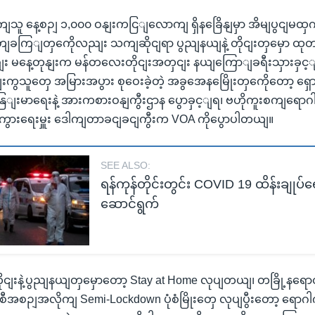
ကျသူ နေ့စဉျ ၁,၀၀၀ ဝနျးကငြျလောကျ ရှိနခြေိနျမှာ အိမျပွငျမထ
ကြျတှကေိုလညျး သကျဆိုငျရာ ပွညျနယျနဲ့ တိုငျးတှမှော ထုတ
ျး မနေ့တုနျးက မန်တလေးတိုငျးအတှငျး နယျကြောျခရီးသှားခှင
မျးကွသူတှေ အမြားအပွား စုဝေးခဲ့တဲ့ အခွအေနမြေိုးတှကေိုတော့ ရှောငျ
ြျးမာရေးနဲ့ အားကစားဝနျကွီးဌာန ပွောခှင့ျရ၊ ဗဟိုကူးစကျရော
ျကွားရေးမှူး ဒေါကျတာခငျခငျကွီးက VOA ကိုပွောပါတယျ။
SEE ALSO:
ရန်ကုန်တိုင်းတွင်း COVID 19 ထိန်းချုပ်ရေး
ဆောင်ရွက်
ုငျးနဲ့ပွညျနယျတှမှောတော့ Stay at Home လုပျတယျ၊ တခြို့နရောတ
စီအစဉျအလိုကျ Semi-Lockdown ပုံစံမြိုးတှေ လုပျပွီးတော့ ရောဂါက