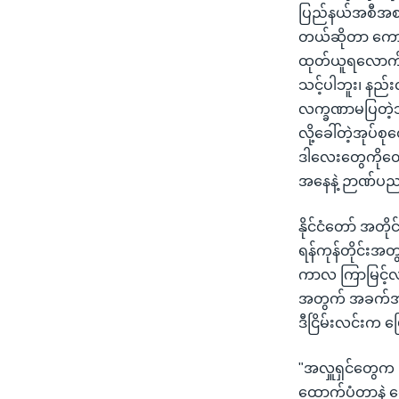
ပြည်နယ်အစီအစဉ်အ
တယ်ဆိုတာ ကောင်း
ထုတ်ယူရလောက်အ
သင့်ပါဘူး၊ နည်း
လက္ခဏာမပြတဲ့သူ၊
လို့ခေါ်တဲ့အုပ်
ဒါလေးတွေကိုတော
အနေနဲ့ ဉာဏ်ပညာ
နိုင်ငံတော် အတိုင
ရန်ကုန်တိုင်းအ
ကာလ ကြာမြင့်လာ
အတွက် အခက်အခဲတ
ဒီငြိမ်းလင်းက 
"အလှူရှင်တွေက
ထောက်ပံ့တာနဲ့ ရ