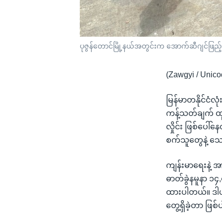
ပုဇွန်တောင်မြို့နယ်အတွင်းက အောက်ဆီဂျင်ဖြည့်သ
(Zawgyi / Unico
မြန်မာတနိုင်ငံလ
ကန့်သတ်ချက် ထ
လှိုင်း ဖြစ်ပေ
စက်သူတွေနဲ့ သ
ကျန်းမာရေးနဲ့ 
ဓာတ်ခွဲနမူနာ ၁၄,
ထားပါတယ်။ ဒါဟာ ဓ
တွေ့ရှိခဲ့တာ ဖြ