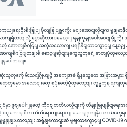
ရေးဦးစီးခြုပျ ဗိုလျခြုပျမှူးကွီး မငျးအောငျလှိုငျက မွနျမာနို
ကျရှိတယျလို့ ပွောဆိုထားပမေယ့ျ ရနျကုနျအပါအဝငျ မွို့ကွီ
နတေဲ့ အောကျစီဂငြျ အလုံအလောကျ မရရှိနိုငျတာကွောင့ျ နေ့စဉျ န
အောကျစီဂငြျတနျးစီ စောင့ျဆိုငျးနကွေသူတှရေဲ့ ဓာတျပုံတှလေညျ
န့ျနပေါတယျ။
းသူတှကေို မီးသငျ်ဂွိုဟျဖို့ အခကျအခဲ ရှိနသေူတှေ အမြားအပွား ရှ
 နရောတှမှော အလောငျးတှေ စုပုံနတေဲ့ပုံတှလေညျး လူမှုကှနျရကျတှပေေါ
ုငျငံမှာ ဖွဈပေါျနတေဲ့ ကိုဗဈတတိယလှိုငျးကို ထိနျးခြုပျနိုငျရေးအ
 စဈကောငျစီက ထိထိရောကျရောကျ ဆောငျရှကျနိုငျတာ မတှေ့
ကျမှုနှုနျးဟာလညျး အရှိနျကောငျးဆဲ ဖွဈတာကွောင့ျ COVID-19 က