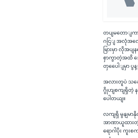
တပျမတောျကာကှယျ
ဂငြျ အလုံအလော
မြားမှာ လိုအပျ
စှာကွာတဲ့အထိ 
တှပေေါျမှာ ပွ
အလားတူပဲ သဆေုံ
ဂွိုဟျစကျရှိတဲ့
ပေါတယျ။
လကျရှိ မွနျမာနိ
အာဏာယူထားတဲ့
ရောဂါပိုး ကူးစ