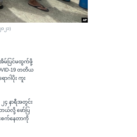
 ၂၀၂၁)
မ်ပြင်မထွက်ဖို့
 COVID-19 တတိယ
ာဂါပိုး ကူး
 ၂၄ နာရီအတွင်း
့တယ်လို့ ဖော်ပြ
 ကူးစက်နေတာကို