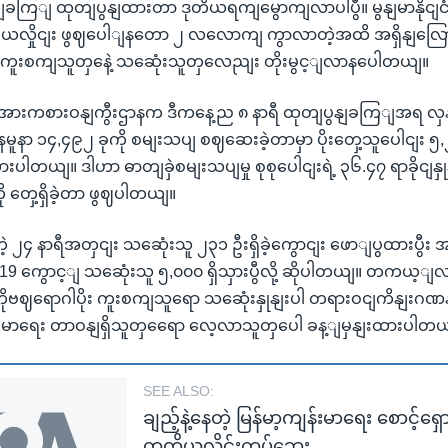
ျခကြျ ထုတျပွနျထားတာ ဒုတိယရကျမွောကျလာပါပွီ။ မွနျမာနိုငျင
ယလှိုငျး ဖွဈပေါျနတော ၂ လလောကျ ကွာလာတဲ့အထိ အရှိနျလြေ
ိုး ကူးစကျသူတှနေဲ့ သဆေုံးသူတှလေညျး တိုးမွင့ျလာနပေါတယျ။
 အားကစားဝနျကွီးဌာနက ဒီကနေ့ည ၈ နာရီ ထုတျပွနျခကြျအရ လှနျခဲ
မူနာ ၁၄,၄၉၂ ခုကို စမျးသပျ စဈဆေးခဲ့တာမှာ ပိုးတှေ့သူပေါငျး ၅,၂
းပါတယျ။ ဒါဟာ ဓာတျခှဲစမျးသပျမှု စုစုပေါငျးရဲ့ ၃၆.၄၇ ရာခိုငျနှုန
တှေ့ရှိခဲ့တာ ဖွဈပါတယျ။
့တဲ့ ၂၄ နာရီအတှငျး သဆေုံးသူ ၂၃၁ ဦးရှိခဲ့ကွောငျး ဖောျပွထားပွီး အ
ID-19 ကွောင့ျ သဆေုံးသူ ၅,၀၀၀ ရှိသှားပွီလို့ ဆိုပါတယျ။ တကယ့
ဗဈရောဂါပိုး ကူးစကျသူရော သဆေုံးနှုနျးပါ တရားဝငျကိနျးဂဏနျး ပိ
မာရေး တာဝနျရှိသူတှရေော လေ့လာသူတှပေါ ခန့ျမှနျးထားပါတယ
SEE ALSO:
ချည့်နဲ့နေတဲ့ မြန်မာ့ကျန်းမာရေး စောင့်ရှော
တတိယလှိုင်းကပ်ဘေး