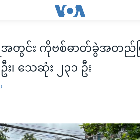
ီအတွင်း ကိုဗစ်ဓာတ်ခွဲအတည်ပ
ဦး၊ သေဆုံး ၂၃၁ ဦး
း)