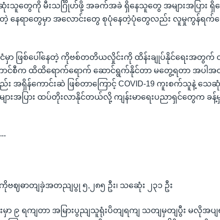
သူတွေကို မီးသင်္ဂြိုဟ်ဖို့ အခက်အခဲ ရှိနေသူတွေ အများအပြား ရှ
ရှိတဲ့ နေရာတွေမှာ အလောင်းတွေ စုပုံနေတဲ့ပုံတွေလည်း လူမှုကွန်ရက်တွေပ
င်ငံမှာ ဖြစ်ပေါ်နေတဲ့ ကိုဗစ်တတိယလှိုင်းကို ထိန်းချုပ်နိုင်ရေးအတွ
ာင်စီက ထိထိရောက်ရောက် ဆောင်ရွက်နိုင်တာ မတွေ့ရတာ အပါအဝင်
လည်း အရှိန်ကောင်းဆဲ ဖြစ်တာကြောင့် COVID-19 ကူးစက်သူနဲ့ သေဆု
အပြား ထပ်တိုးလာနိုင်တယ်လို့ ကျန်းမာရေးပညာရှင်တွေက ခန့်မှန
---
 ကိုဗဈဓာတျခှဲအတညျပွု ၅,၂၈၅ ဦး၊ သဆေုံး ၂၃၁ ဦး
လုံးမှာ ၉ ရကျတာ အမြားပွညျသူရုံးပိတျရကျ သတျမှတျပွီး မလိုအပျ