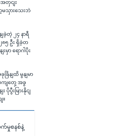
ံအတှငျး
ာ့မသှားသေးဘဲ
့တဲ့ ၂၄ နာရီ
၈၅ ဦး ရှိခဲ့တ
ျးမှာ ရောဂါပိုး
ခုခြိနျထိ မွနျမာ
ျလကျတှေ့ အခွ
ုပွီးမြားနိုငျ
ျ။
က်မှုစနစ်နဲ့