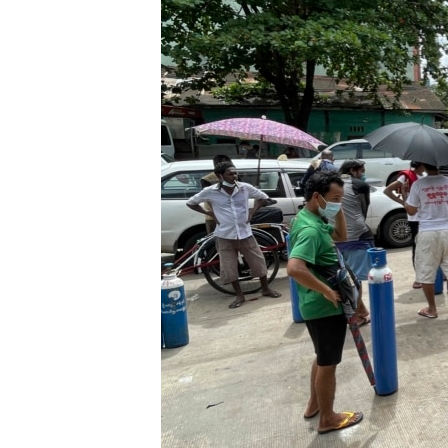
သုတပဒေသာ အင်္ဂလိပ်စာ
အ
ညွန်း
စာမျက်နှာ
သို့
ကျော်
ကြည့်
ရန်
ရှာဖွေ
ရန်
နေရာ
သို့
ကျော်
ရန်