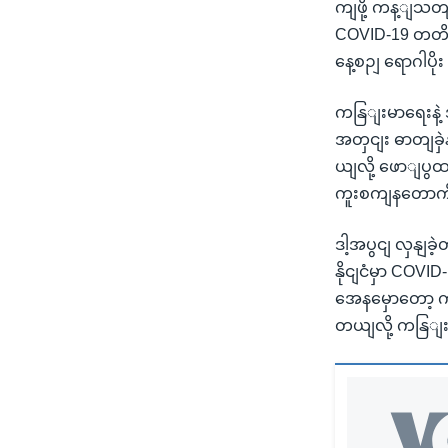
ကျဖို့ ကန့ျသတ
COVID-19 တတိ
နေ့စဉျ ရောဂါပ
ကနြျးမာရေးနဲ့
အတှငျး ဓာတျခှဲန
ယျလို့ ဖောျပွထာ
ကူးစကျနတောကို 
ဒါ့အပွငျ လှနျခဲ
နိုငျငံမှာ COV
အေနမှောတော့ ကို
တယျလို့ ကနြျး