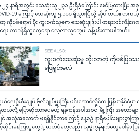
တဲ့ ၂၄ နာရီအတွင်း သေဆုံးသူ ၂၃၁ ဦးရှိခဲ့ကြောင်း ဖော်ပြထားပြီး အခု
ာ COVID-19 ကြောင့် သေဆုံးသူ ၅,၀၀၀ ရှိသွားပြီလို့ ဆိုပါတယ်။ တကယ
ကိုဗစ်ရောဂါပိုး ကူးစက်သူရော သေဆုံးနှုန်းပါ တရားဝင်ကိန်းဂဏန်း ပ
ာရေး တာဝန်ရှိသူတွေရော လေ့လာသူတွေပါ ခန့်မှန်းထားပါတယ်။
SEE ALSO:
ကူးစက်သေဆုံးမှု တိုးလာတဲ့ ကိုဗစ်ပြဿ
ဖြေရှင်းမလဲ
းဦးစီးချုပ် ဗိုလ်ချုပ်မှူးကြီး မင်းအောင်လှိုင်က မြန်မာနိုင်ငံမှာ
ယ်လို့ ပြောဆိုထားပေမယ့် ရန်ကုန်အပါအဝင် မြို့ကြီး အတော်များ
ျင် အလုံအလောက် မရရှိနိုင်တာကြောင့် နေ့စဉ် နာရီပေါင်းများစွာ
ာင့်ဆိုင်းနေကြသူတွေရဲ့ ဓာတ်ပုံတွေလည်း လူမှုကွန်ရက်တွေပေါ်မှာ ပ