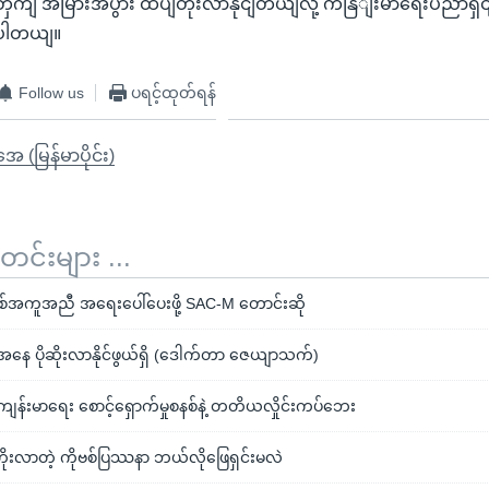
ကျ အမြားအပွား ထပျတိုးလာနိုငျတယျလို့ ကနြျးမာရေးပညာရှင
ေပါတယျ။
Follow us
ပရင့်ထုတ်ရန်
ုအေ (မြန်မာပိုင်း)
်းများ ...
စ်အကူအညီ အရေးပေါ်ပေးဖို့ SAC-M တောင်းဆို
အနေ ပိုဆိုးလာနိုင်ဖွယ်ရှိ (ဒေါက်တာ ဇေယျာသက်)
မာ့ကျန်းမာရေး စောင့်ရှောက်မှုစနစ်နဲ့ တတိယလှိုင်းကပ်ဘေး
တိုးလာတဲ့ ကိုဗစ်ပြဿနာ ဘယ်လိုဖြေရှင်းမလဲ