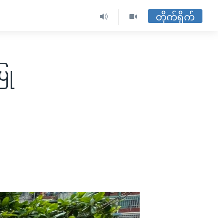
တိုက်ရိုက်
ြု