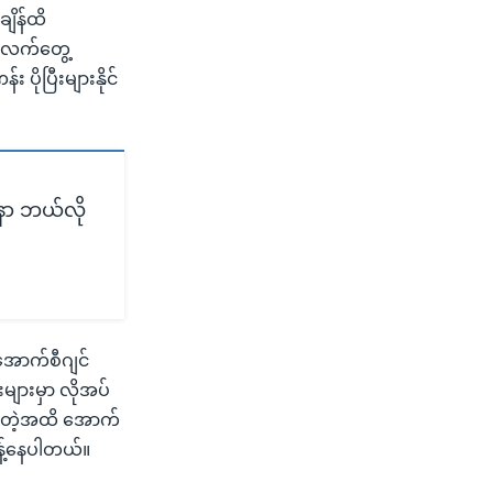
ချိန်ထိ
့်လက်တွေ့
ိုပြီးများနိုင်
နာ ဘယ်လို
 အောက်စီဂျင်
များမှာ လိုအပ်
ကြာတဲ့အထိ အောက်
ြန့်နေပါတယ်။