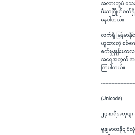
အလားတူပဲ သေဆုံး
မီးသင်္ဂြိုဟ်စက်
နေပါတယ်။
လက်ရှိ မြန်မာနို
ယူထားတဲ့ စစ်ကေ
စက်မှုနှုန်းဟာ
အရေအတွက် အများ
ကြပါတယ်။
----------------------
(Unicode)
၂၄ နာရီအတှငျး
မွနျမာတနိုငျငံ