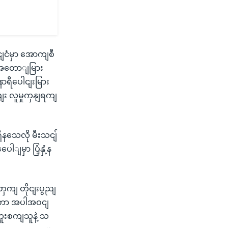
ငျငံမှာ အောကျစီ
း အတောျမြား
ာရီပေါငျးမြား
း လူမှုကှနျရကျ
ိနသေလို မီးသငျ်
ျမှာ ပြံ့နှံ့န
တှကျ တိုငျးပွညျ
ရတာ အပါအဝငျ
ူးစကျသူနဲ့ သ