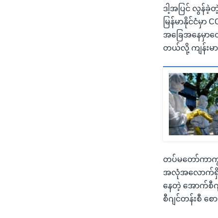
ဒါ့အပြင် လွန်ခဲ့
မြန်မာနိုင်ငံမှ
အခြေအနေမှာတော့ 
တယ်လို့ ကျန်းမ
တပ်မတော်ကာကွယ်ရေ
အလုံအလောက်ရှိတ
နေတဲ့ အောက်စီဂ
စီဂျင်တန်းစီ စေ