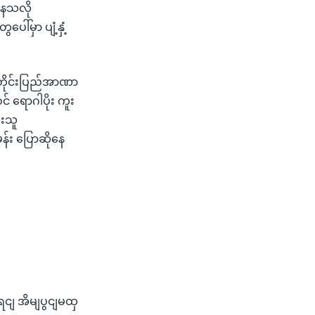
ိနေသလို
ေါ်မှာ ပျံ့နှံ့
က် တိုင်းပြည်အာဏာ
 ရောဂါပိုး ကူး
ံးသူ
်း ပြောဆိုနေ
ရငျ အိမျပွငျမထှ