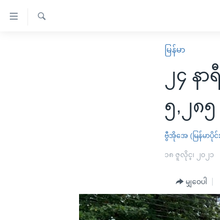
သုံး
ရ
ရှာဖွေ
လွယ်ကူ
မူလစာမျက်နှာ
မြန်မာ
ရ
စေ
မြန်မာ
လာ
၂၄ နာရ
သည့်
ဒ်
ကမ္ဘာ့သတင်းများ
Link
ဗွီဒီယို
နိုင်ငံတကာ
၅,၂၈၅ 
များ
သတင်းလွတ်လပ်ခွင့်
အမေရိကန်
ပင်မ
ရပ်ဝန်းတခု လမ်းတခု အလွန်
တရုတ်
ဗွီအိုအေ (မြန်မာပိုင်
အကြောင်းအရာ
အင်္ဂလိပ်စာလေ့လာမယ်
အစ္စရေး-ပါလက်စတိုင်း
၁၈ ဇူလိုင္၊ ၂၀၂၁
သို့
အပတ်စဉ်ကဏ္ဍများ
အမေရိကန်သုံးအီဒီယံ
ကျော်
မျှဝေပါ
ကြည့်
ရေဒီယိုနှင့်ရုပ်သံ အချက်အလက်များ
မကြေးမုံရဲ့ အင်္ဂလိပ်စာ
ရေဒီယို
ရန်
ရေဒီယို/တီဗွီအစီအစဉ်
ရုပ်ရှင်ထဲက အင်္ဂလိပ်စာ
တီဗွီ
ပင်မ