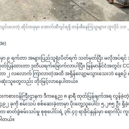
ွင်းပေးတဲ့ ဆိုင်တခုမှာ အောက်ဆီဂျင်ရဖို့ တန်းစီနေကြသူများ။ (ဇူလိုင် ၁၁၊
de)
ုံးမှာ ၉ ရက်တာ အများပြည်သူရုံးပိတ်ရက် သတ်မှတ်ပြီး မလိုအပ်ရင် အိ
ုတ်ပြန်ထားတာ ဒုတိယရက်မြောက်လာပါပြီ။ မြန်မာနိုင်ငံအတွင်း
ါ်နေတာ ၂ လလောက် ကြာလာတဲ့အထိ အရှိန်လျော့မသွားသေးဘဲ နေ့စဉ် ရေ
ေဆုံးသူတွေလည်း တိုးမြင့်လာနေပါတယ်။
အားကစားဝန်ကြီးဌာနက ဒီကနေ့ည ၈ နာရီ ထုတ်ပြန်ချက်အရ လွန်ခဲ့တဲ့
၄၉၂ ခုကို စမ်းသပ် စစ်ဆေးခဲ့တာမှာ ပိုးတွေ့သူပေါင်း ၅,၂၈၅ ဦး ရှိခဲ
ာတ်ခွဲစမ်းသပ်မှု စုစုပေါင်းရဲ့ ၃၆.၄၇ ရာခိုင်နှုန်းမှာ ရောဂါပိုး
စ်ပါတယ်။