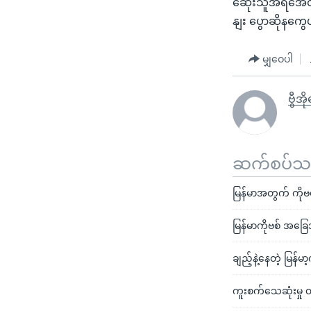
ဆေုံးသူအရအေတှ
နျး ပွောဆိုနကွ
မျှဝေပါ
ဗွီအိ
ဆက်စပ်သတင
မြန်မာအတွက် ကိုဗ
မြန်မာကိုဗစ် အခြေ
ချည့်နဲ့နေတဲ့ မြန်
ကူးစက်သေဆုံးမှု 