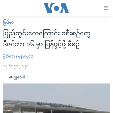
သုံး
ရ
လွယ်ကူ
မြန်မာ
မူလစာမျက်နှာ
စေ
ပြည်တွင်းလေကြောင်း ခရီးစဉ်တွေ
မြန်မာ
သည့်
ဒီဇင်ဘာ ၁၆ မှာ ပြန်ဖွင့်ဖို့ စီစဉ်
ကမ္ဘာ့သတင်းများ
Link
ဗွီဒီယို
နိုင်ငံတကာ
ဗွီအိုအေ (မြန်မာပိုင်း)
များ
သတင်းလွတ်လပ်ခွင့်
အမေရိကန်
၁၄ ဒီဇင္ဘာ၊ ၂၀၂၀
ပင်မ
ရပ်ဝန်းတခု လမ်းတခု အလွန်
တရုတ်
အကြောင်းအရာ
မျှဝေပါ
သို့
အင်္ဂလိပ်စာလေ့လာမယ်
အစ္စရေး-ပါလက်စတိုင်း
ကျော်
အပတ်စဉ်ကဏ္ဍများ
အမေရိကန်သုံးအီဒီယံ
ကြည့်
ရေဒီယိုနှင့်ရုပ်သံ အချက်အလက်များ
မကြေးမုံရဲ့ အင်္ဂလိပ်စာ
ရေဒီယို
ရန်
ပင်မ
ရေဒီယို/တီဗွီအစီအစဉ်
ရုပ်ရှင်ထဲက အင်္ဂလိပ်စာ
တီဗွီ