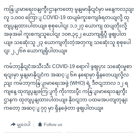
ကနြျးမာရေးဝနျကွီးဌာနကတော့ မွနျမာနိုငျငံမှာ မနေ့ကလညျး
လူ ၁,၀၀၀ ကြောျ COVID-19 ထပျမံကူးစကျခံရတယျလို့ ထု
တျပွနျထားပါတယျ။ စုစုပေါငျး ၁,၁၂၇ ယောကျ ထပျတိုးလို့
အခုအခါ ကူးစကျသူပေါငျး ၁၀၈,၃၄၂ ယောကျရှိပွီ ဖွဈပါတ
ယျ။ သဆေုံးသူ ၂၃ ယောကျတိုးတဲ့အတှကျ သဆေုံးသူ စုစုပေါ
ငျး ၂,၂၆၈ ယောကျရှိပါတယျ။
ကမ်ဘာ့နိုငျငံအသီးသီး COVID-19 ရောဂါ ဖွဈပှား သဆေုံးမှုစာ
ရငျးမှာ မွနျမာနိုငျငံက အဆင့ျ ၆၈ နရောမှာ ရှိနတေယျလို့လ
ညျး ကမ်ဘာ့ကနြျးမာရေးအဖှဲ့ (WHO) ရဲ့ ဒီဇငျဘာလ ၁၂ ရ
ကျနေ့ ထုတျပွနျခကြျကို ကိုးကားပွီး ကနြျးမာရေးဝနျကွီး
ဌာနက ထုတျပွနျထားပါတယျ။ နိုဝငျဘာ ပထမအပတျတုနျး
ကတော့ အဆင့ျ ၇၇ မှာ ရှိနခေဲ့တာ ဖွဈပါတယျ။
မျှဝေပါ
Follow us