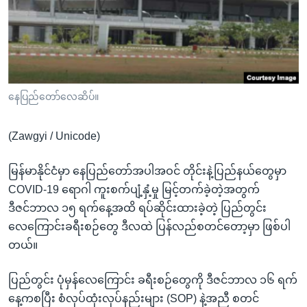
အ
သုတပဒေသာ အင်္ဂလိပ်စာ
ညွန်း
Learning English
စာမျက်နှာ
သို့
ဗွီအိုအေ လူမှုကွန်ယက်များ
ကျော်
ကြည့်
နေပြည်တော်လေဆိပ်။
ရန်
ဘာသာစကားများ
ရှာဖွေ
(Zawgyi / Unicode)
ရန်
နေရာ
မြန်မာနိုင်ငံမှာ နေပြည်တော်အပါအဝင် တိုင်းနဲ့ပြည်နယ်တွေမှာ
သို့
COVID-19 ရောဂါ ကူးစက်ပျံ့နှံ့မှု မြင့်တက်ခဲ့တဲ့အတွက်
ကျော်
ဒီဇင်ဘာလ ၁၅ ရက်နေ့အထိ ရပ်ဆိုင်းထားခဲ့တဲ့ ပြည်တွင်း
ရန်
လေကြောင်းခရီးစဉ်တွေ ဒီလထဲ ပြန်လည်စတင်တော့မှာ ဖြစ်ပါ
တယ်။
ပြည်တွင်း ပုံမှန်လေကြောင်း ခရီးစဉ်တွေကို ဒီဇင်ဘာလ ၁၆ ရက်
နေ့ကစပြီး စံလုပ်ထုံးလုပ်နည်းများ (SOP) နဲ့အညီ စတင်