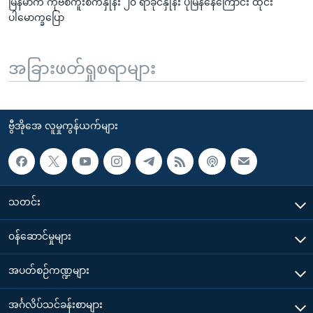
မြန်မာက ကိုဗစ်ကူးစက်နှုန်း ၂၀ ရာခိုင်နှုန်း ပိုမြန်နေကြောင်း ထိုင်း
ပါမောက္ခပြော
အခြားဖတ်ရှုစရာများ
ဗွီအိုအေ လူမှုကွန်ယက်များ
သတင်း
၀န်ဆောင်မှုများ
အပတ်စဉ်ကဏ္ဍများ
အင်္ဂလိပ်သင်ခန်းစာများ