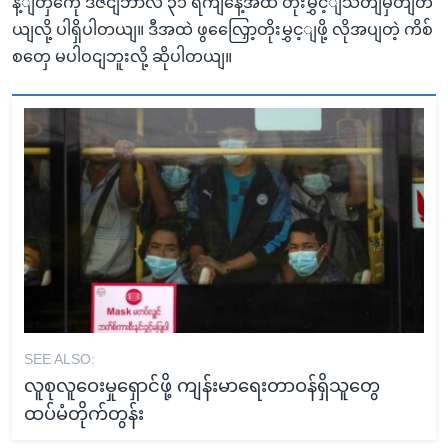
န့ျတှကေို ဒီဇငျဘာလ ၃၁ ရကျနေ့အထိ တိုးမွှင့ျသတျမှတျတ
ယျလို့ ပါရှိပါတယျ။ ဒီအထဲ ဖွလြှေော့တိုးမွှင့ျဖို့ လိုအပျတဲ့ ကိစ်
စတှေ မပါဝငျဘူးလို့ ဆိုပါတယျ။
SEE ALSO:
လူစုလူဝေးမှုရှောင်ဖို့ ကျန်းမာရေးတာဝန်ရှိသူတွေ
ထပ်မံတိုက်တွန်း