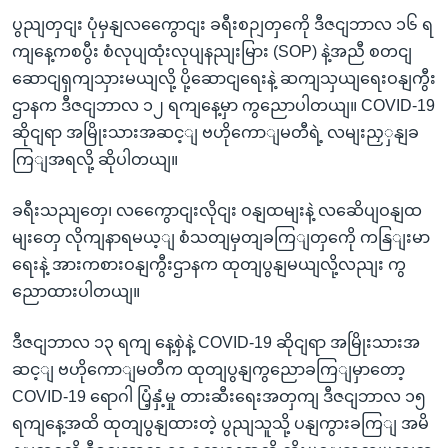
ပွညျတှငျး ပုံမှနျလကွေောငျး ခရီးစဉျတှကေို ဒီဇငျဘာလ ၁၆ ရ
ကျနေ့ကစပွီး စံလုပျထုံးလုပျနညျးမြား (SOP) နဲ့အညီ စတငျ
ဆောငျရှကျသှားမယျလို့ ပို့ဆောငျရေးနဲ့ ဆကျသှယျရေးဝနျကွီး
ဌာနက ဒီဇငျဘာလ ၁၂ ရကျနေ့မှာ ကွညောပါတယျ။ COVID-19
ဆိုငျရာ အမြိုးသားအဆင့ျ ဗဟိုကောျမတီရဲ့ လမျးညှှနျခ
ကြျအရလို့ ဆိုပါတယျ။
ခရီးသညျတှေ၊ လကွေောငျးလိုငျး ဝနျထမျးနဲ့ လဆေိပျဝနျထ
မျးတှေ လိုကျနာရမယ့ျ စံသတျမှတျခကြျတှကေို ကနြျးမာ
ရေးနဲ့ အားကစားဝနျကွီးဌာနက ထုတျပွနျမယျလို့လညျး ကွ
ညောထားပါတယျ။
ဒီဇငျဘာလ ၁၃ ရကျ နေ့စှဲနဲ့ COVID-19 ဆိုငျရာ အမြိုးသားအ
ဆင့ျ ဗဟိုကောျမတီက ထုတျပွနျကွညောခကြျမှာတော့
COVID-19 ရောဂါ ပြံ့နှံ့မှု တားဆီးရေးအတှကျ ဒီဇငျဘာလ ၁၅
ရကျနေ့အထိ ထုတျပွနျထားတဲ့ ပွညျသူသို့ ပနျကွားခကြျ အမိ