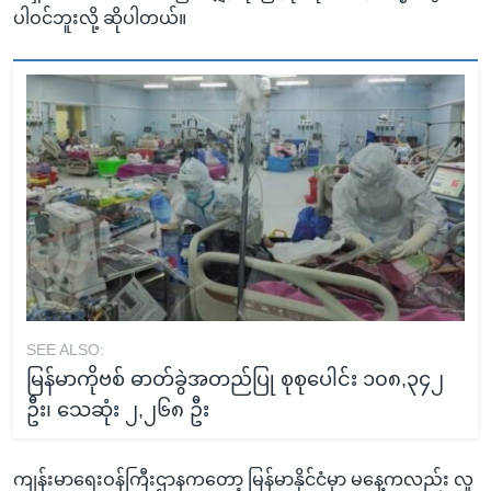
ပါဝင်ဘူးလို့ ဆိုပါတယ်။
SEE ALSO:
မြန်မာကိုဗစ် ဓာတ်ခွဲအတည်ပြု စုစုပေါင်း ၁၀၈,၃၄၂
ဦး၊ သေဆုံး ၂,၂၆၈ ဦး
ကျန်းမာရေးဝန်ကြီးဌာနကတော့ မြန်မာနိုင်ငံမှာ မနေ့ကလည်း လူ