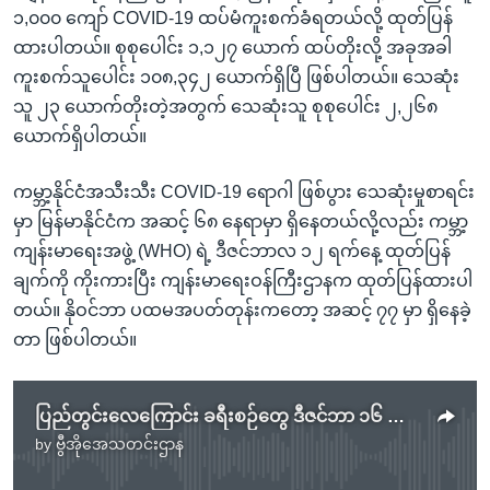
၁,၀၀၀ ကျော် COVID-19 ထပ်မံကူးစက်ခံရတယ်လို့ ထုတ်ပြန်
ထားပါတယ်။ စုစုပေါင်း ၁,၁၂၇ ယောက် ထပ်တိုးလို့ အခုအခါ
ကူးစက်သူပေါင်း ၁၀၈,၃၄၂ ယောက်ရှိပြီ ဖြစ်ပါတယ်။ သေဆုံး
သူ ၂၃ ယောက်တိုးတဲ့အတွက် သေဆုံးသူ စုစုပေါင်း ၂,၂၆၈
ယောက်ရှိပါတယ်။
ကမ္ဘာ့နိုင်ငံအသီးသီး COVID-19 ရောဂါ ဖြစ်ပွား သေဆုံးမှုစာရင်း
မှာ မြန်မာနိုင်ငံက အဆင့် ၆၈ နေရာမှာ ရှိနေတယ်လို့လည်း ကမ္ဘာ့
ကျန်းမာရေးအဖွဲ့ (WHO) ရဲ့ ဒီဇင်ဘာလ ၁၂ ရက်နေ့ ထုတ်ပြန်
ချက်ကို ကိုးကားပြီး ကျန်းမာရေးဝန်ကြီးဌာနက ထုတ်ပြန်ထားပါ
တယ်။ နိုဝင်ဘာ ပထမအပတ်တုန်းကတော့ အဆင့် ၇၇ မှာ ရှိနေခဲ့
တာ ဖြစ်ပါတယ်။
ပြည်တွင်းလေကြောင်း ခရီးစဉ်တွေ ဒီဇင်ဘာ ၁၆ မှာ ပြန်ဖွင့်ဖို့ စီစဉ်
by
ဗွီအိုအေသတင်းဌာန
No media source currently available