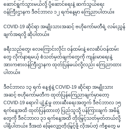
ဆောင်ရွက်သွားမယ်လို့ ပို့ဆောင်ရေးနဲ့ ဆက်သွယ်ရေး
ဝန်ကြီးဌာနက ဒီဇင်ဘာလ ၁၂ ရက်နေ့မှာ ကြေညာပါတယ်။
COVID-19 ဆိုင်ရာ အမျိုးသားအဆင့် ဗဟိုကော်မတီရဲ့ လမ်းညွှန်
ချက်အရလို့ ဆိုပါတယ်။
ခရီးသည်တွေ၊ လေကြောင်းလိုင်း ဝန်ထမ်းနဲ့ လေဆိပ်ဝန်ထမ်း
တွေ လိုက်နာရမယ့် စံသတ်မှတ်ချက်တွေကို ကျန်းမာရေးနဲ့
အားကစားဝန်ကြီးဌာနက ထုတ်ပြန်မယ်လို့လည်း ကြေညာထား
ပါတယ်။
ဒီဇင်ဘာလ ၁၃ ရက် နေ့စွဲနဲ့ COVID-19 ဆိုင်ရာ အမျိုးသား
အဆင့် ဗဟိုကော်မတီက ထုတ်ပြန်ကြေညာချက်မှာတော့
COVID-19 ရောဂါ ပျံ့နှံ့မှု တားဆီးရေးအတွက် ဒီဇင်ဘာလ ၁၅
ရက်နေ့အထိ ထုတ်ပြန်ထားတဲ့ ပြည်သူသို့ ပန်ကြားချက် အမိန့်
တွေကို ဒီဇင်ဘာလ ၃၁ ရက်နေ့အထိ တိုးမြှင့်သတ်မှတ်တယ်လို့
ပါရှိပါတယ်။ ဒီအထဲ ဖြေလျှော့တိုးမြှင့်ဖို့ လိုအပ်တဲ့ ကိစ္စတွေ မ