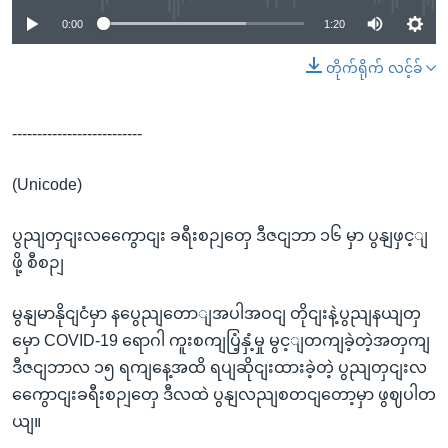
0:00
1:20
တိုက်ရိုက် လင့်ခ်
--------------------------
(Unicode)
ပွညျတှငျးလကွေောငျး ခရီးစဉျတှေ ဒီဇငျဘာ ၁၆ မှာ ပွနျဖှင့ျ
ဖို့ စီစဉျ
မွနျမာနိုငျငံမှာ နပွေညျတောျအပါအဝငျ တိုငျးနဲ့ပွညျနယျတှ
မှော COVID-19 ရောဂါ ကူးစကျပြံ့နှံ့မှု မွင့ျတကျခဲ့တဲ့အတှကျ
ဒီဇငျဘာလ ၁၅ ရကျနေ့အထိ ရပျဆိုငျးထားခဲ့တဲ့ ပွညျတှငျးလ
ကွေောငျးခရီးစဉျတှေ ဒီလထဲ ပွနျလညျစတငျတော့မှာ ဖွဈပါတ
ယျ။