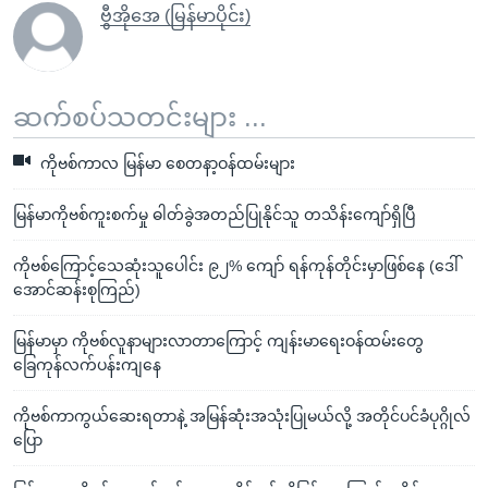
ဗွီအိုအေ (မြန်မာပိုင်း)
ဆက်စပ်သတင်းများ ...
ကိုဗစ်ကာလ မြန်မာ စေတနာ့ဝန်ထမ်းများ
မြန်မာကိုဗစ်ကူးစက်မှု ဓါတ်ခွဲအတည်ပြုနိုင်သူ တသိန်းကျော်ရှိပြီ
ကိုဗစ်ကြောင့်သေဆုံးသူပေါင်း ၉၂% ကျော် ရန်ကုန်တိုင်းမှာဖြစ်နေ (ဒေါ်
အောင်ဆန်းစုကြည်)
မြန်မာမှာ ကိုဗစ်လူနာများလာတာကြောင့် ကျန်းမာရေးဝန်ထမ်းတွေ
ခြေကုန်လက်ပန်းကျနေ
ကိုဗစ်ကာကွယ်ဆေးရတာနဲ့ အမြန်ဆုံးအသုံးပြုမယ်လို့ အတိုင်ပင်ခံပုဂ္ဂိုလ်
ပြော