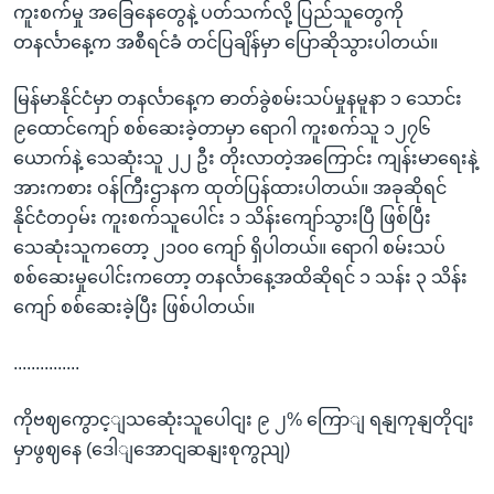
ကူးစက်မှု အခြေနေတွေနဲ့ ပတ်သက်လို့ ပြည်သူတွေကို
တနင်္လာနေ့က အစီရင်ခံ တင်ပြချိန်မှာ ပြောဆိုသွားပါတယ်။
မြန်မာနိုင်ငံမှာ တနင်္လာနေ့က ဓာတ်ခွဲစမ်းသပ်မှုနမူနာ ၁ သောင်း
၉ထောင်ကျော် စစ်ဆေးခဲ့တာမှာ ရောဂါ ကူးစက်သူ ၁၂၇၆
ယောက်နဲ့ သေဆုံးသူ ၂၂ ဦး တိုးလာတဲ့အကြောင်း ကျန်းမာရေးနဲ့
အားကစား ဝန်ကြီးဌာနက ထုတ်ပြန်ထားပါတယ်။ အခုဆိုရင်
နိုင်ငံတဝှမ်း ကူးစက်သူပေါင်း ၁ သိန်းကျော်သွားပြီ ဖြစ်ပြီး
သေဆုံးသူကတော့ ၂၁၀၀ ကျော် ရှိပါတယ်။ ရောဂါ စမ်းသပ်
စစ်ဆေးမှုပေါင်းကတော့ တနင်္လာနေ့အထိဆိုရင် ၁ သန်း ၃ သိန်း
ကျော် စစ်ဆေးခဲ့ပြီး ဖြစ်ပါတယ်။
...............
ကိုဗဈကွောင့ျသဆေုံးသူပေါငျး ၉ ၂% ကြောျ ရနျကုနျတိုငျး
မှာဖွဈနေ (ဒေါျအောငျဆနျးစုကွညျ)