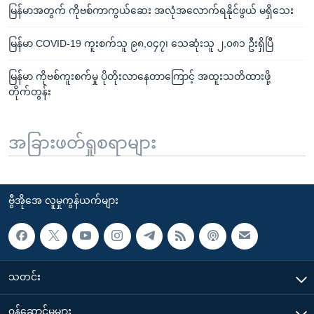
မြန်မာအတွက် ကိုဗစ်ကာကွယ်ဆေး အလုံအလောက်ရနိုင်ဖွယ် မရှိသေး
မြန်မာ COVID-19 ကူးစက်သူ ၉၈,၀၄၇၊ သေဆုံးသူ ၂,၀၈၁ ဦးရှိပြီ
မြန်မာ ကိုဗစ်ကူးစက်မှု ပိုတိုးလာနေတာကြောင့် အထူးသတိထားဖို့
တိုက်တွန်း
အခြားဖတ်ရှုစရာများ
ဗွီအိုအေ လူမှုကွန်ယက်များ
သတင်း
၀န်ဆောင်မှုများ