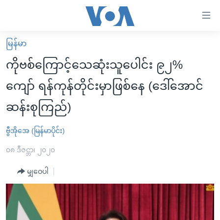
သုံး
ရ
လွယ်ကူ
မြန်မာ
မူလစာမျက်နှာ
စေ
ကိုဗစ်ကြောင့်သေဆုံးသူပေါင်း ၉၂%
မြန်မာ
သည့်
ကျော် ရန်ကုန်တိုင်းမှာဖြစ်နေ (ဒေါ်အောင်
ကမ္ဘာ့သတင်းများ
Link
ဆန်းစုကြည်)
ဗွီဒီယို
နိုင်ငံတကာ
များ
သတင်းလွတ်လပ်ခွင့်
အမေရိကန်
ပင်မ
ဗွီအိုအေ (မြန်မာပိုင်း)
ရပ်ဝန်းတခု လမ်းတခု အလွန်
တရုတ်
အကြောင်းအရာ
၀၈ ဒီဇင္ဘာ၊ ၂၀၂၀
သို့
အင်္ဂလိပ်စာလေ့လာမယ်
အစ္စရေး-ပါလက်စတိုင်း
ကျော်
မျှဝေပါ
အပတ်စဉ်ကဏ္ဍများ
အမေရိကန်သုံးအီဒီယံ
ကြည့်
ရေဒီယိုနှင့်ရုပ်သံ အချက်အလက်များ
မကြေးမုံရဲ့ အင်္ဂလိပ်စာ
ရေဒီယို
ရန်
ပင်မ
ရေဒီယို/တီဗွီအစီအစဉ်
ရုပ်ရှင်ထဲက အင်္ဂလိပ်စာ
တီဗွီ