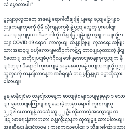
လဲ ပွောတာပါ။”
ပွညျသူလူထုတှေ အနနေဲ့ ရောဂါထိနျးခြုပျရေး စညျမဉြျးစ
ညျးကမျးတှကေို ပိုမို လိုကျနာကွဖို့ နဲ့ ပွညျသေူတှ ပူးပေါငျး
ဆောငျရှကျမှသာ ဒီရောဂါကို ထိနျးခြုပျနိုငျမှာ ဖွဈတယျလို့လ
ညျး COVID-19 ရောဂါ ကာကှယျ၊ ထိနျးခြုပျ၊ ကုသရေး အမြိုး
သားအဆင့ျ ဗဟိုကောျမတီဥက်ကဋ်ဌ တာဝနျယူထားတဲ့ နိုငျ
ငံတောျ အတိုငျပငျခံပုဂ်ဂိုလျ ဒေါျအောငျဆနျးစုကွညျက နို
ငျငံတှငျး ဒီရောဂါ ကူးစကျမှု အခွနေတှေနေဲ့ ပတျသကျလို့ ပွညျ
သူတှကေို တနငျ်လာနေ့က အစီရငျခံ တငျပွခြိနျမှာ ပွောဆိုသှား
ပါတယျ။
မွနျမာနိုငျငံမှာ တနငျ်လာနေ့က ဓာတျခှဲစမျးသပျမှုနမူနာ ၁ သော
ငျး ၉ထောငျကြောျ စဈဆေးခဲ့တာမှာ ရောဂါ ကူးစကျသူ
၁၂၇၆ ယောကျနဲ့ သဆေုံးသူ ၂၂ ဦး တိုးလာတဲ့အကွောငျး က
နြျးမာရေးနဲ့အားကစား ဝနျကွီးဌာနက ထုတျပွနျထားပါတယျ။
အခုဆိုရငျ နိုငျငံတဝှမျး ကူးစကျသူပေါငျး ၁ သိနျးကြောျသှား