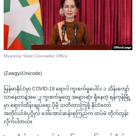
အ
သုတပဒေသာ အင်္ဂလိပ်စာ
ညွန်း
Learning English
စာမျက်နှာ
သို့
ဗွီအိုအေ လူမှုကွန်ယက်များ
ကျော်
ကြည့်
ရန်
ဘာသာစကားများ
Myanmar State Counsellor Office
ရှာဖွေ
ရန်
(Zawgyi/Unicode)
နေရာ
သို့
မြန်မာနိုင်ငံမှာ COVID-19 ရောဂါ ကူးစက်မှုပေါင်း ၁ သိန်းကျော်
ကျော်
လာနေတာနဲ့အမ ျှ ကူးစက်မှုတွေ အများဆုံး ရှိနေတဲ့ ရန်ကုန်မြို့
ရန်
မှာ ရောဂါထိန်းချုပ်ရေး ပိုမို သတိထားကြဖို့ နိုင်ငံတော်
အတိုင်ပင်ခံပုဂ္ဂိုလ် ဒေါ်အောင်ဆန်းစုကြည်က ထပ်မံ တိုက်တွန်း
လိုက်ပါတယ်။