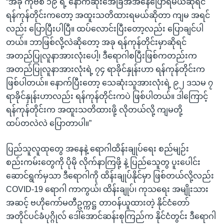
“အခု ကိုဗစ် ၁၉ ရဲ့ နောက်ဆုံးအေခြအအနေပြောရမယ်ဆိုရင်
ရန်ကုန်တိုင်းကတော့ အထူးသတိထားရမယ်ဆိုတာ ကျမ အရင်
လည်း ပြောပြီးပါပြီ။ ထပ်လောင်းပြီးတော့လည်း ပြောချင်ပါ
တယ်။ ဘာဖြစ်လို့လဲဆိုတော့ အခု ရန်ကုန်တိုင်းမှာဆိုရင်
အတည်ပြုလူနာအားလုံးပေါ့၊ ဒီရောဂါစပြီးဖြစ်ကတည်းက
အတည်ပြုလူနာအားလုံးရဲ့ ၇၄ ရာခိုင်နှုန်းဟာ ရန်ကုန်တိုင်းက
ဖြစ်ပါတယ်။ နောက်ပြီးတော့ သေဆုံးသူအားလုံးရဲ့ ၉၂ ဒသမ ၇
ရာခိုင်နှုန်းဟာလည်း ရန်ကုန်တိုင်းကပဲ ဖြစ်ပါတယ်။ ဒါကြောင့်
ရန်ကုန်တိုင်းက အထူးသတိထားဖို့ လိုတယ်လို့ ကျမတို့
ထပ်တလဲလဲ ပြောတာပါ။”
ပြည်သူလူထုတွေ အနေနဲ့ ရောဂါထိန်းချုပ်ရေး စည်မျဉ်း
စည်းကမ်းတွေကို ပိုမို လိုက်နာကြဖို့ နဲ့ ပြည်သေူတွ ပူးပေါင်း
ဆောင်ရွက်မှသာ ဒီရောဂါကို ထိန်းချုပ်နိုင်မှာ ဖြစ်တယ်လို့လည်း
COVID-19 ရောဂါ ကာကွယ်၊ ထိန်းချုပ်၊ ကုသရေး အမျိုးသား
အဆင့် ဗဟိုကော်မတီဥက္ကဋ္ဌ တာဝန်ယူထားတဲ့ နိုင်ငံတော်
အတိုင်ပင်ခံပုဂ္ဂိုလ် ဒေါ်အောင်ဆန်းစုကြည်က နိုင်ငံတွင်း ဒီရောဂါ