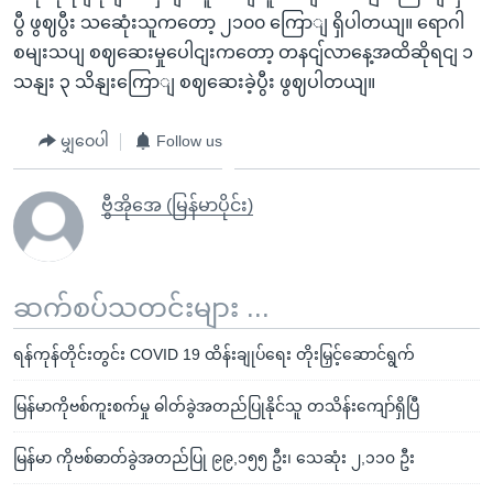
ပွီ ဖွဈပွီး သဆေုံးသူကတော့ ၂၁၀၀ ကြောျ ရှိပါတယျ။ ရောဂါ
စမျးသပျ စဈဆေးမှုပေါငျးကတော့ တနငျ်လာနေ့အထိဆိုရငျ ၁
သနျး ၃ သိနျးကြောျ စဈဆေးခဲ့ပွီး ဖွဈပါတယျ။
မျှဝေပါ
Follow us
ဗွီအိုအေ (မြန်မာပိုင်း)
ဆက်စပ်သတင်းများ ...
ရန်ကုန်တိုင်းတွင်း COVID 19 ထိန်းချုပ်ရေး တိုးမြှင့်ဆောင်ရွက်
မြန်မာကိုဗစ်ကူးစက်မှု ဓါတ်ခွဲအတည်ပြုနိုင်သူ တသိန်းကျော်ရှိပြီ
မြန်မာ ကိုဗစ်ဓာတ်ခွဲအတည်ပြု ၉၉,၁၅၅ ဦး၊ သေဆုံး ၂,၁၁၀ ဦး