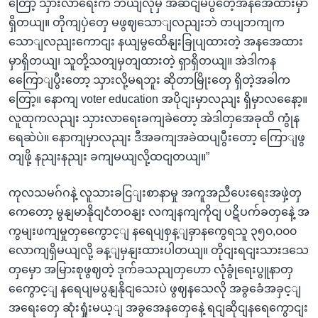
တြော့ သှားလာရေးက ဘယျလိုမှ အဆငျမပွတေဲ့အနအေထားမှာ
ရှိတယျ။ တိုကျပှဲတှေ မဖွဈသောျလညျးဘဲ တပျဘကျက
သောျလညျးကောငျး နယျမွထေိနျးခြုပျထားတဲ့ အနအေထား
မှာရှိတယျ၊ သူတို့သတျမှတျထားတဲ့ ရှာရှိတယျ။ အဲဒါကန
ကြေောျပွီးတော့ သှားလို့မရဘူး ဆိုတာမြိုးတှေ ရှိတဲ့အခါက
တြော့။ နောကျ voter education အပိုငျးမှာလညျး ရှိမှာလနေော့။
လူထုကလညျး သှားလာရေးခကျခဲတော့ အဲဒါတှအေခုထိ ကွုံန
ရေဆဲပဲ။ နောကျမှာလညျး ဒီအခကျအခဲထပျပွီးတော့ ကြောျဖွ
တျဖို့ နညျးနညျး ခကျမယျလို့ထငျတယျ။”
ကုလသမဂ်ဂနဲ့ လူသားခငြျးစာနာမှု အကူအညီပေးရေးအဖှဲ့တှ
ကေတော့ မွနျမာနိုငျငံတဝနျး လကျနကျကိုငျ ပဋိပက်ခတှနေဲ့ အ
ကွမျးဖကျမှုတှကွေောင့ျ နရေပျစှန့ျခှာနကွေရသူ ၃၅၀,၀၀၀
လောကျရှိမယျလို့ ခန့ျမှနျးထားပါတယျ။ တိုငျးရငျးသားဒသေ
တှမှော အမြားစုဖွဈတဲ့ ဒုက်ခသညျတှဟော လုံခွုံရေးပွူနာတှ
ကွေောင့ျ နရေပျမပွနျနိုငျသေးပဲ ဖွဈနသေလို အခွခေံအခှင့ျ
အရေးတှေ ဆုံးရှုံးမယ့ျ အခွအေနတှေနေဲ့ ရငျဆိုငျနရေကွောငျး