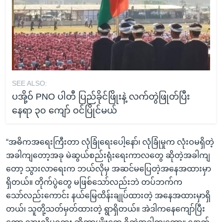
SEE ALSO:
ပအို့ဝ် PNO ပါတီ ပြည်ခိုင်ဖြိုးနဲ့ လက်တွဲဖြုတ်ပြီး
နေရာ ၃၀ ကျော် ဝင်ပြိုင်မယ်
“အဓိကအရေးကြီးတာ လုံခြုံရေးပေါ့နော်၊ လုံခြုံမှုက လုံးဝမရှိတဲ့
အခါကျတော့အခု မဲဆွယ်စည်းရုံးရေးကာလတွေ ဆိုတဲ့အခါကျ
တော့ သွားလာရေးက ဘယ်လိုမှ အဆင်မပြေတဲ့အနေအထားမှာ
ရှိတယ်။ တိုက်ပွဲတွေ မဖြစ်သော်လည်းဘဲ တပ်ဘက်က
သော်လည်းကောင်း နယ်မြေထိန်းချုပ်ထားတဲ့ အနေအထားမှာရှိ
တယ်၊ သူတို့သတ်မှတ်ထားတဲ့ ရွာရှိတယ်။ အဲဒါကနေကျော်ပြီး