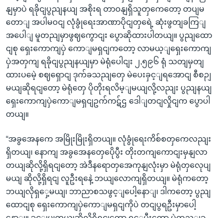
နျမှာပဲ ရခိုငျပွညျနယျ အစိုးရ တာဝနျရှိသူတှကေတော့ တပျမ
တောျ အပါမဝငျ လုံခွုံရေးအာဏာပိုငျတှရေဲ့ ဆုံးဖွတျခကြျ
အပေါျ မူတညျမှာဖွဈကွောငျး ပွောဆိုထားပါတယျ။ ပွညျထော
ငျစု ရှေးကောကျပှဲ ကောျမရှငျကတော့ လာမယ့ျရှေးကောကျ
ပှဲအတှကျ ရခိုငျပွညျနယျမှာ မဲရုံပေါငျး ၂,၅၉၆ ရုံ သတျမှတျ
ထားပမေဲ့ စဈရှောငျ ဒုက်ခသညျတှေ မဲပေးခှင့ျရအောငျ စီစဉျ
မယျဆိုရငျတော့ မဲရုံတှေ ပိုတိုးရလိမ့ျမယျလို့လညျး ပွညျနယျ
ရှေးကောကျပှဲကောျမရှငျဥက်ကဋ်ဌ ဒေါျတငျလှိုငျက ပွောပါ
တယျ။
“အခွအေနကေ အမြိုးမြိုးရှိတယျ။ လုံခွုံရေးကိစ်စတှကေလညျး
ရှိတယျ၊ နောကျ အခွအေနတှေပေိုပွီး တိုးတကျကောငျးမှနျလာ
တယျဆိုလို့ရှိရငျတော့ အဲဒီနရောတှအေကုနျလုံးမှာ မဲရုံတှလေုပျ
မယျ ဆိုလို့ရှိရငျ လူဦးရနေဲ့ ဘယျလောကျရှိတယျ။ မဲရုံကတော့
ဘယျလိုရှှေ့မယျ၊ ဘာညာစသဖွင့ျပေါ့နောျ၊ ဒါကတော့ ပွညျ
ထောငျစု ရှေးကောကျပှဲကောျမရှငျကိုပဲ တငျပွရဦးမှာပေါ့
နောျ။ ခှင့ျပွုတယျဆိုလို့ရှိရငျတော့ ရှှေ့ပွီးတော့ မဲထည့ျခှ