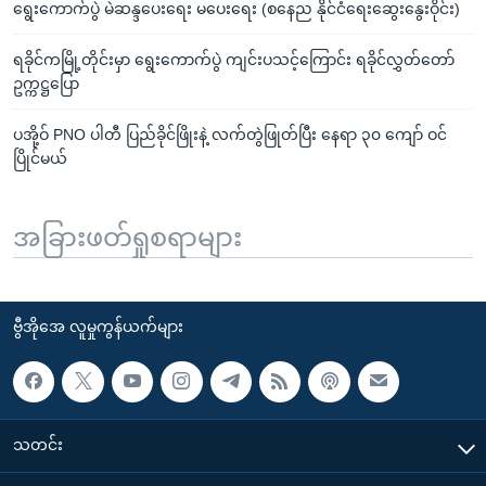
ရွေးကောက်ပွဲ မဲဆန္ဒပေးရေး မပေးရေး (စနေည နိုင်ငံရေးဆွေးနွေးဝိုင်း)
ရခိုင်ကမြို့တိုင်းမှာ ရွေးကောက်ပွဲ ကျင်းပသင့်ကြောင်း ရခိုင်လွှတ်တော်
ဥက္ကဋ္ဌပြော
ပအို့ဝ် PNO ပါတီ ပြည်ခိုင်ဖြိုးနဲ့ လက်တွဲဖြုတ်ပြီး နေရာ ၃၀ ကျော် ဝင်
ပြိုင်မယ်
အခြားဖတ်ရှုစရာများ
ဗွီအိုအေ လူမှုကွန်ယက်များ
သတင်း