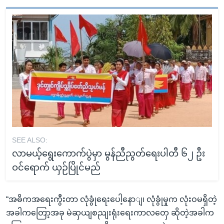
SEE ALSO:
လာမယ့်ရွေးကောက်ပွဲမှာ မွန်ညီညွတ်ရေးပါတီ ၆၂ ဦး
ဝင်ရောက် ယှဉ်ပြိုင်မည်
“အဓိကအရေးကွီးတာ လုံခွုံရေးပေါ့နောျ၊ လုံခွုံမှုက လုံးဝမရှိတဲ့
အခါကတြော့အခု မဲဆှယျစညျးရုံးရေးကာလတှေ ဆိုတဲ့အခါက