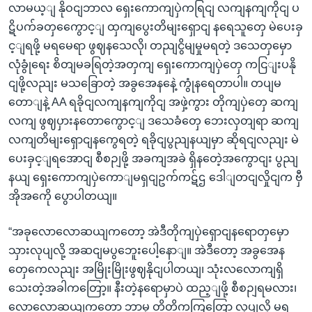
လာမယ့ျ နိုဝငျဘာလ ရှေးကောကျပှဲကရြငျ လကျနကျကိုငျ ပ
ဋိပက်ခတှကွေောင့ျ ထှကျပွေးတိမျးရှောငျ နရေသူတှေ မဲပေးခှ
င့ျရဖို့ မရမေရာ ဖွဈနသေလို၊ တညျငွိမျမှုမရတဲ့ ဒသေတှမှော
လုံခွုံရေး စိတျမခရြတဲ့အတှကျ ရှေးကောကျပှဲတှေ ကငြျးပနို
ငျဖို့လညျး မသခြောတဲ့ အခွအေနနေဲ့ ကွုံနရေတာပါ။ တပျမ
တောျနဲ့ AA ရခိုငျလကျနကျကိုငျ အဖှဲ့ကွား တိုကျပှဲတှေ ဆကျ
လကျ ဖွဈပှားနတောကွောင့ျ ဒသေခံတှေ ဘေးလှတျရာ ဆကျ
လကျတိမျးရှောငျနကွေရတဲ့ ရခိုငျပွညျနယျမှာ ဆိုရငျလညျး မဲ
ပေးခှင့ျရအောငျ စီစဉျဖို့ အခကျအခဲ ရှိနတေဲ့အကွောငျး ပွညျ
နယျ ရှေးကောကျပှဲကောျမရှငျဥက်ကဋ်ဌ ဒေါျတငျလှိုငျက ဗှီ
အိုအကေို ပွောပါတယျ။
“အခုလောလောဆယျကတော့ အဲဒီတိုကျပှဲရှောငျနရောတှမှော
သှားလုပျလို့ အဆငျမပွဘေူးပေါ့နောျ။ အဲဒီတော့ အခွအေန
တှေကေလညျး အမြိုးမြိုးဖွဈနိုငျပါတယျ၊ သုံးလလောကျရှိ
သေးတဲ့အခါကတြော့။ နီးတဲ့နရောမှာပဲ ထည့ျဖို့ စီစဉျရမလား၊
လောလောဆယျကတော့ ဘာမှ တိတိကကြတြော့ လုပျလို့ မရ