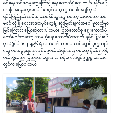
စစ်ရေးတင်းမာမှုတွေကြောင့် ရွေးကောက်ပွဲတွေ ကျင်းပနိုင်မယ့်
အခြေအနေတွေအပေါ် မေးခွန်းတွေ ထွက်ပေါ်နေချိန်မှာပဲ
ရခိုင်ပြည်နယ် အစိုးရ တာဝန်ရှိသူတွေကတော့ တပ်မတော် အပါ
မဝင် လုံခြုံရေးအာဏာပိုင်တွေရဲ့ ဆုံးဖြတ်ချက်အပေါ် မူတည်မှာ
ဖြစ်ကြောင်း ပြောဆိုထားပါတယ်။ ပြည်ထောင်စု ရွေးကောက်ပွဲ
ကော်မရှင်ကတော့ လာမယ့်ရွေးကောက်ပွဲအတွက် ရခိုင်ပြည်နယ်
မှာ မဲရုံပေါင်း ၂,၅၉၆ ရုံ သတ်မှတ်ထားပေမဲ့ စစ်ရှောင် ဒုက္ခသည်
တွေ မဲပေးခွင့်ရအောင် စီစဉ်မယ်ဆိုရင်တော့ မဲရုံတွေ ပိုတိုးရလိမ့်
မယ်လို့လည်း ပြည်နယ် ရွေးကောက်ပွဲကော်မရှင်ဥက္ကဋ္ဌ ဒေါ်တင်
လှိုင်က ပြောပါတယ်။