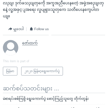
လညျး ဒုက်ခသညျတှကေို အကူအညီပေးနတေဲ့ အဖှဲ့အစညျးတှ
နေဲ့ လူ့အခှင့ျအရေး လှုပျရှားသူတှကေ သတိပေးနကွေပါတ
ယျ။
မျှဝေပါ
Follow us
ဇော်ထက်
This item is part of
မြန်မာ
၂၀၂၀ မြန်မာ့ရွေးကောက်ပွဲ
ဆက်စပ်သတင်းများ ...
မဲစာရင်းစစ်ကြဖို့ ရွေးကောက်ပွဲ စောင့်ကြည့်သူတွေ တိုက်တွန်း