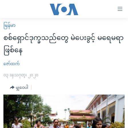
သုံး
ရ
လွယ်ကူ
မြန်မာ
မူလစာမျက်နှာ
စေ
စစ်ရှောင်ဒုက္ခသည်တွေ မဲပေးခွင့် မရေမရာ
မြန်မာ
သည့်
ဖြစ်နေ
ကမ္ဘာ့သတင်းများ
Link
ဗွီဒီယို
နိုင်ငံတကာ
ဇော်ထက်
များ
သတင်းလွတ်လပ်ခွင့်
အမေရိကန်
၀၃ ၾသဂုတ္၊ ၂၀၂၀
ပင်မ
ရပ်ဝန်းတခု လမ်းတခု အလွန်
တရုတ်
အကြောင်းအရာ
မျှဝေပါ
သို့
အင်္ဂလိပ်စာလေ့လာမယ်
အစ္စရေး-ပါလက်စတိုင်း
ကျော်
အပတ်စဉ်ကဏ္ဍများ
အမေရိကန်သုံးအီဒီယံ
ကြည့်
ရေဒီယိုနှင့်ရုပ်သံ အချက်အလက်များ
မကြေးမုံရဲ့ အင်္ဂလိပ်စာ
ရေဒီယို
ရန်
ပင်မ
ရေဒီယို/တီဗွီအစီအစဉ်
ရုပ်ရှင်ထဲက အင်္ဂလိပ်စာ
တီဗွီ