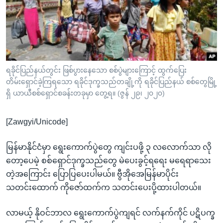
အ
သုတပဒေသာ အင်္ဂလိပ်စာ
ညွန်း
Learning English
စာမျက်နှာ
သို့
ဗွီအိုအေ လူမှုကွန်ယက်များ
ကျော်
ကြည့်
ရခိုင်ပြည်နယ်တွင်း ဖြစ်ပွားနေသော စစ်ပွဲများကြောင့် ထွက်ပြေး
တိမ်းရှောင်ခဲ့ကြရသော ရခိုင်ဒုက္ခသည်တချို့ကို ရခိုင်ပြည်နယ် စစ်တွေမြို့
ရန်
ဘာသာစကားများ
ရှိ ယာယီစစ်ရှောင်စခန်းတခုမှာ တွေ့ရ။ (ဇွန် ၂၉၊ ၂၀၂၀)
ရှာဖွေ
ရန်
[Zawgyi/Unicode]
နေရာ
သို့
မြန်မာနိုင်ငံမှာ ရွေးကောက်ပွဲတွေ ကျင်းပဖို့ ၃ လလောက်သာ လို
ကျော်
တော့ပေမဲ့ စစ်ရှောင်ဒုက္ခသည်တွေ မဲပေးခွင့်ရရေး မရေရာသေး
ရန်
တဲ့အကြောင်း ပြောပြပေးပါမယ်။ ဗွီအိုအေမြန်မာပိုင်း
သတင်းထောက် ကိုဇော်ထက်က သတင်းပေးပို့ထားပါတယ်။
လာမယ့် နိုဝင်ဘာလ ရွေးကောက်ပွဲကျရင် လက်နက်ကိုင် ပဋိပက္ခ