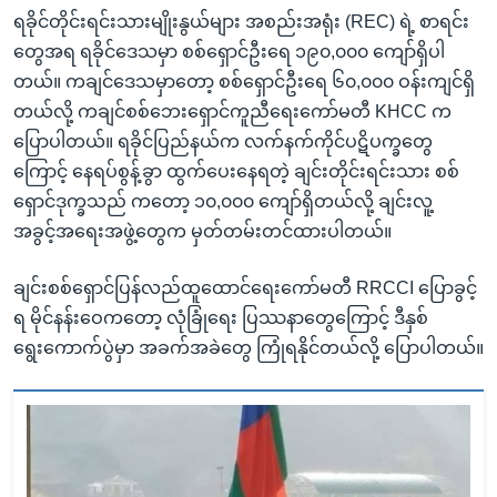
ရခိုင်တိုင်းရင်းသားမျိုးနွယ်များ အစည်းအရုံး (REC) ရဲ့ စာရင်း
တွေအရ ရခိုင်ဒေသမှာ စစ်ရှောင်ဦးရေ ၁၉၀,၀၀၀ ကျော်ရှိပါ
တယ်။ ကချင်ဒေသမှာတော့ စစ်ရှောင်ဦးရေ ၆၀,၀၀၀ ဝန်းကျင်ရှိ
တယ်လို့ ကချင်စစ်ဘေးရှောင်ကူညီရေးကော်မတီ KHCC က
ပြောပါတယ်။ ရခိုင်ပြည်နယ်က လက်နက်ကိုင်ပဋိပက္ခတွေ
ကြောင့် နေရပ်စွန့်ခွာ ထွက်ပေးနေရတဲ့ ချင်းတိုင်းရင်းသား စစ်
ရှောင်ဒုက္ခသည် ကတော့ ၁၀,၀၀၀ ကျော်ရှိတယ်လို့ ချင်းလူ့
အခွင့်အရေးအဖွဲ့တွေက မှတ်တမ်းတင်ထားပါတယ်။
ချင်းစစ်ရှောင်ပြန်လည်ထူထောင်ရေးကော်မတီ RRCCI ပြောခွင့်
ရ မိုင်နန်းဝေကတော့ လုံခြုံရေး ပြဿနာတွေကြောင့် ဒီနှစ်
ရွေးကောက်ပွဲမှာ အခက်အခဲတွေ ကြုံရနိုင်တယ်လို့ ပြောပါတယ်။