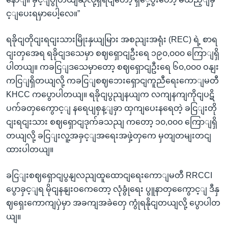
င့ျပေးရမှာပေါ့လေ။”
ရခိုငျတိုငျးရငျးသားမြိုးနှယျမြား အစညျးအရုံး (REC) ရဲ့ စာရ
ငျးတှအေရ ရခိုငျဒသေမှာ စဈရှောငျဦးရေ ၁၉၀,၀၀၀ ကြောျရှိ
ပါတယျ။ ကခငြျဒသေမှာတော့ စဈရှောငျဦးရေ ၆၀,၀၀၀ ဝနျး
ကငြျရှိတယျလို့ ကခငြျစဈဘေးရှောငျကူညီရေးကောျမတီ
KHCC ကပွောပါတယျ။ ရခိုငျပွညျနယျက လကျနကျကိုငျပဋိ
ပက်ခတှကွေောင့ျ နရေပျစှန့ျခှာ ထှကျပေးနရေတဲ့ ခငြျးတို
ငျးရငျးသား စဈရှောငျဒုက်ခသညျ ကတော့ ၁၀,၀၀၀ ကြောျရှိ
တယျလို့ ခငြျးလူ့အခှင့ျအရေးအဖှဲ့တှကေ မှတျတမျးတငျ
ထားပါတယျ။
ခငြျးစဈရှောငျပွနျလညျထူထောငျရေးကောျမတီ RRCCI
ပွောခှင့ျရ မိုငျနနျးဝကေတော့ လုံခွုံရေး ပွူနာတှကွေောင့ျ ဒီနှ
ဈရှေးကောကျပှဲမှာ အခကျအခဲတှေ ကွုံရနိုငျတယျလို့ ပွောပါတ
ယျ။