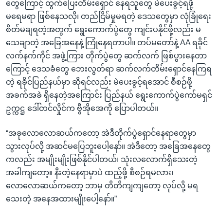
တွေကြောင့် ထွက်ပြေးတိမ်းရှောင် နေရသူတွေ မဲပေးခွင့်ရဖို့
မရေမရာ ဖြစ်နေသလို၊ တည်ငြိမ်မှုမရတဲ့ ဒေသတွေမှာ လုံခြုံရေး
စိတ်မချရတဲ့အတွက် ရွေးကောက်ပွဲတွေ ကျင်းပနိုင်ဖို့လည်း မ
သေချာတဲ့ အခြေအနေနဲ့ ကြုံနေရတာပါ။ တပ်မတော်နဲ့ AA ရခိုင်
လက်နက်ကိုင် အဖွဲ့ကြား တိုက်ပွဲတွေ ဆက်လက် ဖြစ်ပွားနေတာ
ကြောင့် ဒေသခံတွေ ဘေးလွတ်ရာ ဆက်လက်တိမ်းရှောင်နေကြရ
တဲ့ ရခိုင်ပြည်နယ်မှာ ဆိုရင်လည်း မဲပေးခွင့်ရအောင် စီစဉ်ဖို့
အခက်အခဲ ရှိနေတဲ့အကြောင်း ပြည်နယ် ရွေးကောက်ပွဲကော်မရှင်
ဥက္ကဋ္ဌ ဒေါ်တင်လှိုင်က ဗွီအိုအေကို ပြောပါတယ်။
“အခုလောလောဆယ်ကတော့ အဲဒီတိုက်ပွဲရှောင်နေရာတွေမှာ
သွားလုပ်လို့ အဆင်မပြေဘူးပေါ့နော်။ အဲဒီတော့ အခြေအနေတွေ
ကလည်း အမျိုးမျိုးဖြစ်နိုင်ပါတယ်၊ သုံးလလောက်ရှိသေးတဲ့
အခါကျတော့။ နီးတဲ့နေရာမှာပဲ ထည့်ဖို့ စီစဉ်ရမလား၊
လောလောဆယ်ကတော့ ဘာမှ တိတိကျကျတော့ လုပ်လို့ မရ
သေးတဲ့ အနေအထားမျိုးပေါ့နော်။”