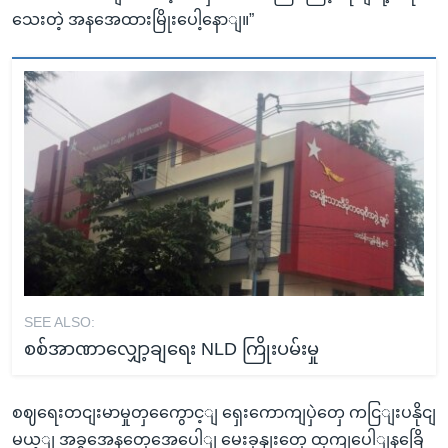
သေးတဲ့ အနအေထားမြိုးပေါ့နောျ။”
SEE ALSO:
စစ်အာဏာလျှော့ချရေး NLD ကြိုးပမ်းမှု
စဈရေးတငျးမာမှုတှကွေောင့ျ ရှေးကောကျပှဲတှေ ကငြျးပနိုငျ
မယ့ျ အခွအေနတှေအေပေါျ မေးခှနျးတှေ ထှကျပေါျနခြေိ