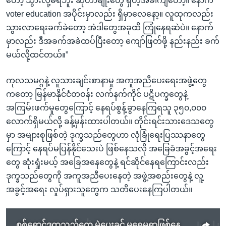
တော့ သွားလို့မရဘူး ဆိုတာမျိုးတွေ ရှိတဲ့အခါကျတော့။ နောက်
voter education အပိုင်းမှာလည်း ရှိမှာလေနော့။ လူထုကလည်း
သွားလာရေးခက်ခဲတော့ အဲဒါတွေအခုထိ ကြုံနေရဆဲပဲ။ နောက်
မှာလည်း ဒီအခက်အခဲထပ်ပြီးတော့ ကျော်ဖြတ်ဖို့ နည်းနည်း ခက်
မယ်လို့ထင်တယ်။”
ကုလသမဂ္ဂနဲ့ လူသားချင်းစာနာမှု အကူအညီပေးရေးအဖွဲ့တွေ
ကတော့ မြန်မာနိုင်ငံတဝန်း လက်နက်ကိုင် ပဋိပက္ခတွေနဲ့
အကြမ်းဖက်မှုတွေကြောင့် နေရပ်စွန့်ခွာနေကြရသူ ၃၅၀,၀၀၀
လောက်ရှိမယ်လို့ ခန့်မှန်းထားပါတယ်။ တိုင်းရင်းသားဒေသတွေ
မှာ အများစုဖြစ်တဲ့ ဒုက္ခသည်တွေဟာ လုံခြုံရေးပြဿနာတွေ
ကြောင့် နေရပ်မပြန်နိုင်သေးပဲ ဖြစ်နေသလို အခြေခံအခွင့်အရေး
တွေ ဆုံးရှုံးမယ့် အခြေအနေတွေနဲ့ ရင်ဆိုင်နေရကြောင်းလည်း
ဒုက္ခသည်တွေကို အကူအညီပေးနေတဲ့ အဖွဲ့အစည်းတွေနဲ့ လူ့
အခွင့်အရေး လှုပ်ရှားသူတွေက သတိပေးနေကြပါတယ်။
စစ်ရှောင်ဒုက္ခသည်တွေ မဲပေးခွင့် မရေမရာဖြစ်နေ