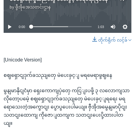
by
ဗွီအိုအေသတင်းဌာန
No media source currently available
0:00
1:03
တိုက်ရိုက် လင့်ခ်
[Unicode Version]
စဈရှောငျဒုက်ခသညျတှေ မဲပေးခှင့ျ မရမေရာဖွဈနေ
မွနျမာနိုငျငံမှာ ရှေးကောကျပှဲတှေ ကငြျးပဖို့ ၃ လလောကျသာ
လိုတော့ပမေဲ့ စဈရှောငျဒုက်ခသညျတှေ မဲပေးခှင့ျရရေး မရ
ရောသေးတဲ့အကွောငျး ပွောပွပေးပါမယျ။ ဗှီအိုအမွေနျမာပိုငျး
သတငျးထောကျ ကိုဇောျထကျက သတငျးပေးပို့ထားပါတ
ယျ။