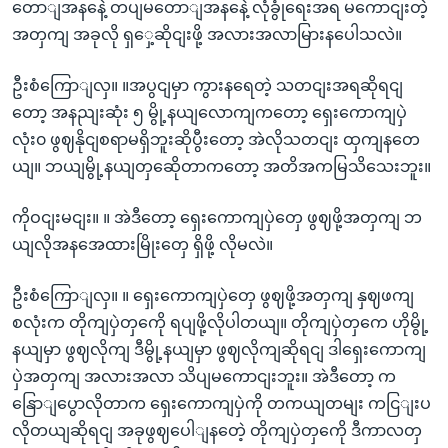
တောျအနနေဲ့ တပျမတောျအနနေဲ့ လုံခွုံရေးအရ မကောငျးတဲ့
အတှကျ အခုလို ရှှေ့ဆိုငျးဖို့ အလားအလာမြားနပေါသလဲ။
ဦးစံကြောျလှ။ ။အပွငျမှာ ကွားနရေတဲ့ သတငျးအရဆိုရငျ
တော့ အနညျးဆုံး ၅ မွို့နယျလောကျကတော့ ရှေးကောကျပှဲ
လုံး၀ ဖွဈနိုငျစရာမရှိဘူးဆိုပွီးတော့ အဲလိုသတငျး ထှကျနတေ
ယျ။ ဘယျမွို့နယျတှဆေိုတာကတော့ အတိအကမြသိသေးဘူး။
ကိုဝငျးမငျး။ ။ အဲဒီတော့ ရှေးကောကျပှဲတှေ ဖွဈဖို့အတှကျ ဘ
ယျလိုအနအေထားမြိုးတှေ ရှိဖို့ လိုမလဲ။
ဦးစံကြောျလှ။ ။ ရှေးကောကျပှဲတှေ ဖွဈဖို့အတှကျ နှဈဖကျ
စလုံးက တိုကျပှဲတှကေို ရပျဖို့လိုပါတယျ။ တိုကျပှဲတှကေ ဟိုမွို့
နယျမှာ ဖွဈလိုကျ ဒီမွို့နယျမှာ ဖွဈလိုကျဆိုရငျ ဒါရှေးကောကျ
ပှဲအတှကျ အလားအလာ သိပျမကောငျးဘူး။ အဲဒီတော့ က
နြောျပွောလိုတာက ရှေးကောကျပှဲကို တကယျတမျး ကငြျးပ
လိုတယျဆိုရငျ အခုဖွဈပေါျနတေဲ့ တိုကျပှဲတှကေို ဒီကာလတှ