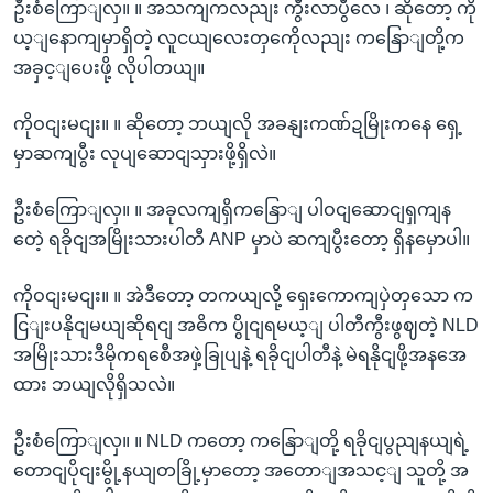
ဦးစံကြောျလှ။ ။ အသကျကလညျး ကွီးလာပွီလေ ၊ ဆိုတော့ ကို
ယ့ျနောကျမှာရှိတဲ့ လူငယျလေးတှကေိုလညျး ကနြောျတို့က
အခှင့ျပေးဖို့ လိုပါတယျ။
ကိုဝငျးမငျး။ ။ ဆိုတော့ ဘယျလို အခနျးကဏ်ဍမြိုးကနေ ရှေ့
မှာဆကျပွီး လုပျဆောငျသှားဖို့ရှိလဲ။
ဦးစံကြောျလှ။ ။ အခုလကျရှိကနြောျ ပါဝငျဆောငျရှကျန
တေဲ့ ရခိုငျအမြိုးသားပါတီ ANP မှာပဲ ဆကျပွီးတော့ ရှိနမှောပါ။
ကိုဝငျးမငျး။ ။ အဲဒီတော့ တကယျလို့ ရှေးကောကျပှဲတှသော က
ငြျးပနိုငျမယျဆိုရငျ အဓိက ပွိုငျရမယ့ျ ပါတီကွီးဖွဈတဲ့ NLD
အမြိုးသားဒီမိုကရစေီအဖှဲ့ခြုပျနဲ့ ရခိုငျပါတီနဲ့ မဲရနိုငျဖို့အနအေ
ထား ဘယျလိုရှိသလဲ။
ဦးစံကြောျလှ။ ။ NLD ကတော့ ကနြောျတို့ ရခိုငျပွညျနယျရဲ့
တောငျပိုငျးမွို့နယျတခြို့မှာတော့ အတောျအသင့ျ သူတို့ အ