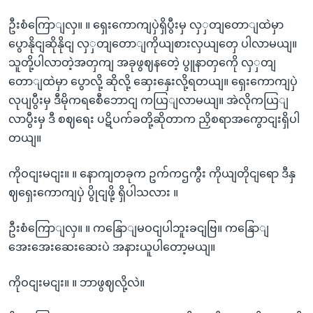
ဦးစံကြောျလှ။ ။ ရှေးကောကျပှဲရှိပွီးမှ လှှတျတောျထဲမှာ
ပွောနိုငျဆိုနိုငျ လှှတျတောျကိုယျစားလှယျတှေ ပါလာမယျ။
သူတို့ပါလာတဲ့အတှကျ အခုဖွဈနတေဲ့ ပွူနာတှကေို လှှတျ
တောျထဲမှာ ပွောလို့ ဆိုလို့ ဆှေးနှေးလို့ရတယျ။ ရှေးကောကျပှဲ
လုပျပွီးမှ ဒီမိုကရစေီဘောငျ ကယြျလာမယျ။ အဲလိုကယြျ
လာပွီးမှ ဒီ စဈရေး ပဋိပက်ခတို့ဆိုတာက ညှိစရာအကွောငျးရှိပါ
တယျ။
ကိုဝငျးမငျး။ ။ နောကျတခုက ဥက်ကဌကွီး ကိုယျတိုငျရော ဒီနှ
ဈရှေးကောကျပှဲ ပွိုငျဖို့ ရှိပါသလား ။
ဦးစံကြောျလှ။ ။ ကနြောျမဝငျပါဘူးခငျဗြ။ ကနြောျ
အေးအေးဆေးဆေးပဲ အနားယူပါတော့မယျ။
ကိုဝငျးမငျး။ ။ ဘာဖွဈလို့လဲ။