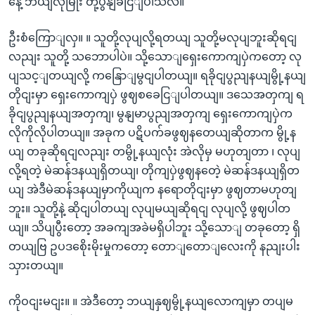
နေဲ့ ဘယျလိုမြိုး တုံ့ပွနျခငြျပါသလဲ။
ဦးစံကြောျလှ။ ။ သူတို့လုပျလို့ရတယျ သူတို့မလုပျဘူးဆိုရငျ
လညျး သူတို့ သဘောပါပဲ။ သို့သောျရှေးကောကျပှဲကတော့ လု
ပျသင့ျတယျလို့ ကနြောျမွငျပါတယျ။ ရခိုငျပွညျနယျမွို့နယျ
တိုငျးမှာ ရှေးကောကျပှဲ ဖွဈစခေငြျပါတယျ။ ဒသေအတှကျ ရ
ခိုငျပွညျနယျအတှကျ၊ မွနျမာပွညျအတှကျ ရှေးကောကျပှဲက
လိုကိုလိုပါတယျ။ အခုက ပဋိပက်ခဖွဈနတေယျဆိုတာက မွို့န
ယျ တခုဆိုရငျလညျး တမွို့နယျလုံး အဲလိုမှ မဟုတျတာ ၊ လုပျ
လို့ရတဲ့ မဲဆန်ဒနယျရှိတယျ၊ တိုကျပှဲဖွဈနတေဲ့ မဲဆန်ဒနယျရှိတ
ယျ အဲဒီမဲဆန်ဒနယျမှာကိုယျက နရောတိုငျးမှာ ဖွဈတာမဟုတျ
ဘူး။ သူတို့နဲ့ ဆိုငျပါတယျ လုပျမယျဆိုရငျ လုပျလို့ ဖွဈပါတ
ယျ။ သိပျပွီးတော့ အခကျအခဲမရှိပါဘူး သို့သောျ တခုတော့ ရှိ
တယျဗြ ဥပဒစေိုးမိုးမှုကတော့ တောျတောျလေးကို နညျးပါး
သှားတယျ။
ကိုဝငျးမငျး။ ။ အဲဒီတော့ ဘယျနှဈမွို့နယျလောကျမှာ တပျမ