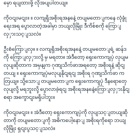
မှော ရပျထားဖို့ လိုအပျပါတယျ။
ကိုဝငျးမငျး။ ။ လကျရှိအစိုးရအနနေဲ့ တပျမတောျကနေ လုံခွုံ
ရေးအရ ပွောလာတဲ့အခါမှာ ဘယျလိုမြိုး ဒီကိစ်စကို ကြောျ
လှှားသင့ျသလဲ။
ဦးစံကြောျလှ။ ။ လကျရှိအစိုးရအနနေဲ့ တပျမတောျရဲ့ ဆန်ဒ
ကို ကြောျလှှားလို့ မှ မရတာ။ အဲဒီတော့ ရှေးကောကျပှဲ လုပျမ
လုပျဆိုတာက အမှနျက ဂုဏျသိက်ခာအရတော့ အစိုးရနဲ့ ဆိုငျ
တယျ ။ ရှေးကောကျပှဲမလုပျနိုငျရငျ အစိုးရ ဂုဏျသိက်ခာ က
တြယျ။ သို့သောျ တပျမတောျက ရှေးကောကျပှဲ ဒီနရောတှေ
လုပျလို့ မရဘူးလို့ ပွောလာခဲ့ရငျ အစိုးရအနနေဲ့ကြောျလှှားနိုငျ
စရာ အကွောငျးမရှိပါဘူး။
ကိုဝငျးမငျး။ ။ အဲဒီတော့ ရှေးကောကျပှဲကို လုပျသင့ျတယျဆို
တာကို တပျမတောျကို အဓိကပေါ့နောျ အစိုးရကိုရော ဘယျ
လိုမြိုး ရှငျးပွသင့ျသလဲ။