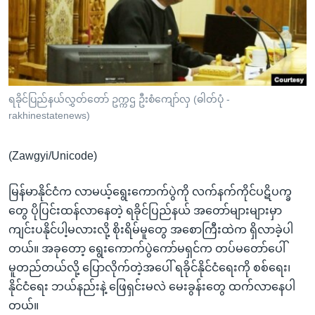
အ
သုတပဒေသာ အင်္ဂလိပ်စာ
ညွန်း
Learning English
စာမျက်နှာ
သို့
ဗွီအိုအေ လူမှုကွန်ယက်များ
ကျော်
ကြည့်
ရခိုင်ပြည်နယ်လွှတ်တော် ဥက္ကဌ ဦးစံကျော်လှ (ဓါတ်ပုံ -
rakhinestatenews)
ရန်
ဘာသာစကားများ
ရှာဖွေ
(Zawgyi/Unicode)
ရန်
နေရာ
မြန်မာနိုင်ငံက လာမယ့်ရွေးကောက်ပွဲကို လက်နက်ကိုင်ပဋိပက္ခ
သို့
တွေ ပိုပြင်းထန်လာနေတဲ့ ရခိုင်ပြည်နယ် အတော်များများမှာ
ကျော်
ကျင်းပနိုင်ပါ့မလားလို့ စိုးရိမ်မူတွေ အစောကြီးထဲက ရှိလာခဲ့ပါ
ရန်
တယ်။ အခုတော့ ရွေးကောက်ပွဲကော်မရှင်က တပ်မတော်ပေါ်
မူတည်တယ်လို့ ပြောလိုက်တဲ့အပေါ် ရခိုင်နိုင်ငံရေးကို စစ်ရေး၊
နိုင်ငံရေး ဘယ်နည်းနဲ့ ဖြေရှင်းမလဲ မေးခွန်းတွေ ထက်လာနေပါ
တယ်။