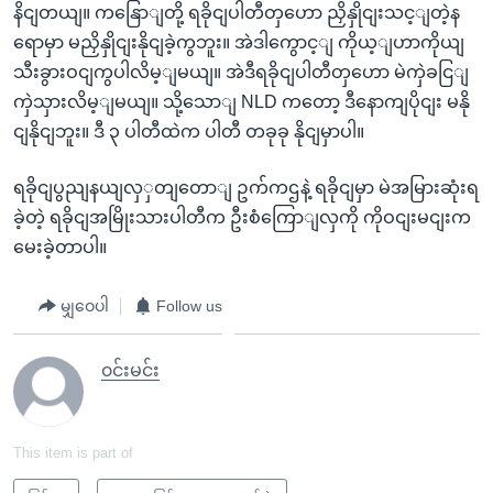
နိငျတယျ။ ကနြောျတို့ ရခိုငျပါတီတှဟော ညှိနှိုငျးသင့ျတဲ့န
ရောမှာ မညှိနှိုငျးနိုငျခဲ့ကွဘူး။ အဲဒါကွောင့ျ ကိုယ့ျဟာကိုယျ
သီးခွားဝငျကွပါလိမ့ျမယျ။ အဲဒီရခိုငျပါတီတှဟော မဲကှဲခငြျ
ကှဲသှားလိမ့ျမယျ။ သို့သောျ NLD ကတော့ ဒီနောကျပိုငျး မနို
ငျနိုငျဘူး။ ဒီ ၃ ပါတီထဲက ပါတီ တခုခု နိုငျမှာပါ။
ရခိုငျပွညျနယျလှှတျတောျ ဥက်ကဌနဲ့ ရခိုငျမှာ မဲအမြားဆုံးရ
ခဲ့တဲ့ ရခိုငျအမြိုးသားပါတီက ဦးစံကြောျလှကို ကိုဝငျးမငျးက
မေးခဲ့တာပါ။
မျှဝေပါ
Follow us
၀င်းမင်း
This item is part of