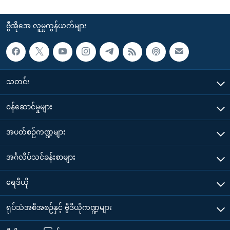
ဗွီအိုအေ လူမှုကွန်ယက်များ
သတင်း
၀န်ဆောင်မှုများ
အပတ်စဉ်ကဏ္ဍများ
အင်္ဂလိပ်သင်ခန်းစာများ
ရေဒီယို
ရုပ်သံအစီအစဉ်နှင့် ဗွီဒီယိုကဏ္ဍများ