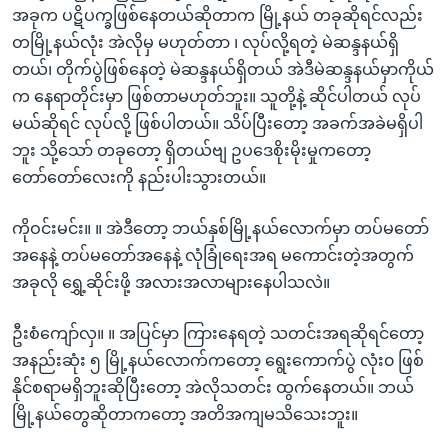
အခုက ပဋိပက္ခဖြစ်နေတယ်ဆိုတာက မြို့နယ် တခုဆိုရင်လည်း
တမြို့နယ်လုံး အဲလိုမှ မဟုတ်တာ ၊ လုပ်လို့ရတဲ့ မဲဆန္ဒနယ်ရှိ
တယ်၊ တိုက်ပွဲဖြစ်နေတဲ့ မဲဆန္ဒနယ်ရှိတယ် အဲဒီမဲဆန္ဒနယ်မှာကိုယ်
က နေရာတိုင်းမှာ ဖြစ်တာမဟုတ်ဘူး။ သူတို့နဲ့ ဆိုင်ပါတယ် လုပ်
မယ်ဆိုရင် လုပ်လို့ ဖြစ်ပါတယ်။ သိပ်ပြီးတော့ အခက်အခဲမရှိပါ
ဘူး သို့သော် တခုတော့ ရှိတယ်ဗျ ဥပဒေစိုးမိုးမှုကတော့
တော်တော်လေးကို နည်းပါးသွားတယ်။
ကိုဝင်းမင်း။ ။ အဲဒီတော့ ဘယ်နှစ်မြို့နယ်လောက်မှာ တပ်မတော်
အနေနဲ့ တပ်မတော်အနေနဲ့ လုံခြုံရေးအရ မကောင်းတဲ့အတွက်
အခုလို ရွှေ့ဆိုင်းဖို့ အလားအလာများနေပါသလဲ။
ဦးစံကျော်လှ။ ။ အပြင်မှာ ကြားနေရတဲ့ သတင်းအရဆိုရင်တော့
အနည်းဆုံး ၅ မြို့နယ်လောက်ကတော့ ရွေးကောက်ပွဲ လုံး၀ ဖြစ်
နိုင်စရာမရှိဘူးဆိုပြီးတော့ အဲလိုသတင်း ထွက်နေတယ်။ ဘယ်
မြို့နယ်တွေဆိုတာကတော့ အတိအကျမသိသေးဘူး။