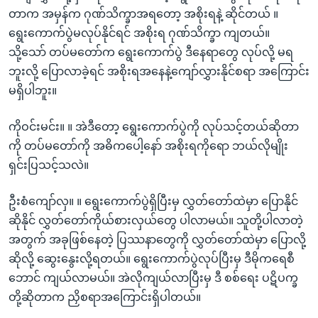
တာက အမှန်က ဂုဏ်သိက္ခာအရတော့ အစိုးရနဲ့ ဆိုင်တယ် ။
ရွေးကောက်ပွဲမလုပ်နိုင်ရင် အစိုးရ ဂုဏ်သိက္ခာ ကျတယ်။
သို့သော် တပ်မတော်က ရွေးကောက်ပွဲ ဒီနေရာတွေ လုပ်လို့ မရ
ဘူးလို့ ပြောလာခဲ့ရင် အစိုးရအနေနဲ့ကျော်လွှားနိုင်စရာ အကြောင်း
မရှိပါဘူး။
ကိုဝင်းမင်း။ ။ အဲဒီတော့ ရွေးကောက်ပွဲကို လုပ်သင့်တယ်ဆိုတာ
ကို တပ်မတော်ကို အဓိကပေါ့နော် အစိုးရကိုရော ဘယ်လိုမျိုး
ရှင်းပြသင့်သလဲ။
ဦးစံကျော်လှ။ ။ ရွေးကောက်ပွဲရှိပြီးမှ လွှတ်တော်ထဲမှာ ပြောနိုင်
ဆိုနိုင် လွှတ်တော်ကိုယ်စားလှယ်တွေ ပါလာမယ်။ သူတို့ပါလာတဲ့
အတွက် အခုဖြစ်နေတဲ့ ပြဿနာတွေကို လွှတ်တော်ထဲမှာ ပြောလို့
ဆိုလို့ ဆွေးနွေးလို့ရတယ်။ ရွေးကောက်ပွဲလုပ်ပြီးမှ ဒီမိုကရေစီ
ဘောင် ကျယ်လာမယ်။ အဲလိုကျယ်လာပြီးမှ ဒီ စစ်ရေး ပဋိပက္ခ
တို့ဆိုတာက ညှိစရာအကြောင်းရှိပါတယ်။