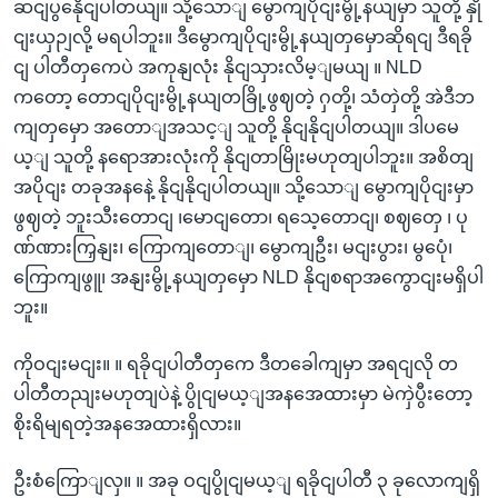
ဆငျပွနေိုငျပါတယျ။ သို့သောျ မွောကျပိုငျးမွို့နယျမှာ သူတို့ နှို
ငျးယှဉျလို့ မရပါဘူး။ ဒီမွောကျပိုငျးမွို့နယျတှမှောဆိုရငျ ဒီရခို
ငျ ပါတီတှကေပဲ အကုနျလုံး နိုငျသှားလိမ့ျမယျ ။ NLD
ကတော့ တောငျပိုငျးမွို့နယျတခြို့ဖွဈတဲ့ ဂှတို့၊ သံတှဲတို့ အဲဒီဘ
ကျတှမှော အတောျအသင့ျ သူတို့ နိုငျနိုငျပါတယျ။ ဒါပမေ
ယ့ျ သူတို့ နရောအားလုံးကို နိုငျတာမြိုးမဟုတျပါဘူး။ အစိတျ
အပိုငျး တခုအနနေဲ့ နိုငျနိုငျပါတယျ။ သို့သောျ မွောကျပိုငျးမှာ
ဖွဈတဲ့ ဘူးသီးတောငျ ၊မောငျတော၊ ရသေ့တောငျ၊ စဈတှေ ၊ ပု
ဏ်ဏားကြှနျး၊ ကြောကျတောျ၊ မွောကျဦး၊ မငျးပွား၊ မွပေုံ၊
ကြောကျဖွူ၊ အနျးမွို့နယျတှမှော NLD နိုငျစရာအကွောငျးမရှိပါ
ဘူး။
ကိုဝငျးမငျး။ ။ ရခိုငျပါတီတှကေ ဒီတခေါကျမှာ အရငျလို တ
ပါတီတညျးမဟုတျပဲနဲ့ ပွိုငျမယ့ျအနအေထားမှာ မဲကှဲပွီးတော့
စိုးရိမျရတဲ့အနအေထားရှိလား။
ဦးစံကြောျလှ။ ။ အခု ဝငျပွိုငျမယ့ျ ရခိုငျပါတီ ၃ ခုလောကျရှိ