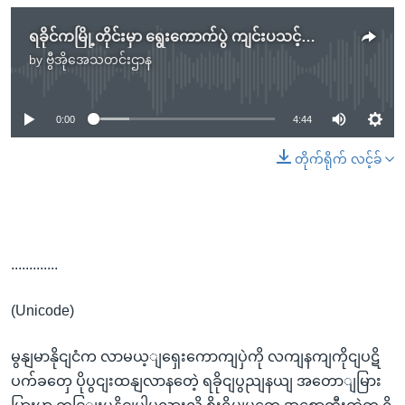
ရခိုင်ကမြို့တိုင်းမှာ ရွေးကောက်ပွဲ ကျင်းပသင့်ကြောင်း ရခိုင်လွှတ်တော်ဥက္ကဋ္ဌပြော
by
ဗွီအိုအေသတင်းဌာန
No media source currently available
0:00
4:44
တိုက်ရိုက် လင့်ခ်
.............
(Unicode)
မွနျမာနိုငျငံက လာမယ့ျရှေးကောကျပှဲကို လကျနကျကိုငျပဋိ
ပက်ခတှေ ပိုပွငျးထနျလာနတေဲ့ ရခိုငျပွညျနယျ အတောျမြား