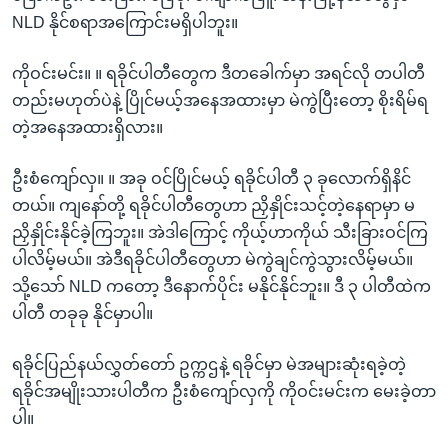
NLD နိုင်စရာအကြောင်းမရှိပါဘူး။
ကိုဝင်းမင်း။ ။ ရခိုင်ပါတီတွေက ဒီတခေါက်မှာ အရင်လို တပါတီ
တည်းမဟုတ်ပဲနဲ့ ပြိုင်မယ့်အနေအထားမှာ မဲကွဲပြီးတော့ စိုးရိမ်ရ
တဲ့အနေအထားရှိလား။
ဦးစံကျော်လှ။ ။ အခု ဝင်ပြိုင်မယ့် ရခိုင်ပါတီ ၃ ခုလောက်ရှိနိင်
တယ်။ ကျနော်တို့ ရခိုင်ပါတီတွေဟာ ညှိနှိုင်းသင့်တဲ့နေရာမှာ မ
ညှိနှိုင်းနိုင်ခဲ့ကြဘူး။ အဲဒါကြောင့် ကိုယ့်ဟာကိုယ် သီးခြားဝင်ကြ
ပါလိမ့်မယ်။ အဲဒီရခိုင်ပါတီတွေဟာ မဲကွဲချင်ကွဲသွားလိမ့်မယ်။
သို့သော် NLD ကတော့ ဒီနောက်ပိုင်း မနိုင်နိုင်ဘူး။ ဒီ ၃ ပါတီထဲက
ပါတီ တခုခု နိုင်မှာပါ။
ရခိုင်ပြည်နယ်လွှတ်တော် ဥက္ကဌနဲ့ ရခိုင်မှာ မဲအများဆုံးရခဲ့တဲ့
ရခိုင်အမျိုးသားပါတီက ဦးစံကျော်လှကို ကိုဝင်းမင်းက မေးခဲ့တာ
ပါ။