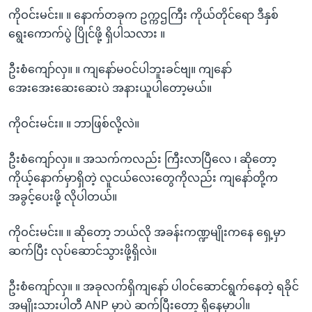
ကိုဝင်းမင်း။ ။ နောက်တခုက ဥက္ကဌကြီး ကိုယ်တိုင်ရော ဒီနှစ်
ရွေးကောက်ပွဲ ပြိုင်ဖို့ ရှိပါသလား ။
ဦးစံကျော်လှ။ ။ ကျနော်မဝင်ပါဘူးခင်ဗျ။ ကျနော်
အေးအေးဆေးဆေးပဲ အနားယူပါတော့မယ်။
ကိုဝင်းမင်း။ ။ ဘာဖြစ်လို့လဲ။
ဦးစံကျော်လှ။ ။ အသက်ကလည်း ကြီးလာပြီလေ ၊ ဆိုတော့
ကိုယ့်နောက်မှာရှိတဲ့ လူငယ်လေးတွေကိုလည်း ကျနော်တို့က
အခွင့်ပေးဖို့ လိုပါတယ်။
ကိုဝင်းမင်း။ ။ ဆိုတော့ ဘယ်လို အခန်းကဏ္ဍမျိုးကနေ ရှေ့မှာ
ဆက်ပြီး လုပ်ဆောင်သွားဖို့ရှိလဲ။
ဦးစံကျော်လှ။ ။ အခုလက်ရှိကျနော် ပါဝင်ဆောင်ရွက်နေတဲ့ ရခိုင်
အမျိုးသားပါတီ ANP မှာပဲ ဆက်ပြီးတော့ ရှိနေမှာပါ။