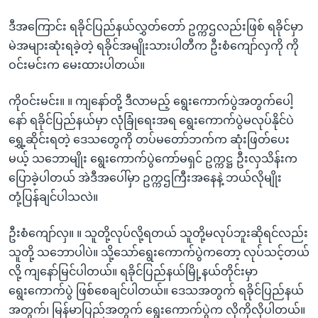
ဒီအကြောင်း ရခိုင်ပြည်နယ်လွှတ်တော် ဥက္ကဌလည်းဖြစ် ရခိုင်မှာ
မဲအများဆုံးရခဲ့တဲ့ ရခိုင်အမျိုးသားပါတီက ဦးစံကျော်လှကို ကို
ဝင်းမင်းက မေးထားပါတယ်။
ကိုဝင်းမင်း။ ။ ကျနော်တို့ ဒီလာမည့် ရွေးကောက်ပွဲအတွက်ပေါ့
နော် ရခိုင်ပြည်နယ်မှာ လုံခြုံရေးအရ ရွေးကောက်ပွဲမလုပ်နိုင်ပဲ
ရွှေ့ဆိုင်းရတဲ့ ဒေသတွေကို တပ်မတော်ဘက်က ဆုံးဖြတ်ပေး
မယ့် သဘောမျိုး ရွေးကောက်ပွဲကော်မရှင် ဥက္ကဋ္ဌ ဦးလှသိန်းက
ပြောခဲ့ပါတယ် အဲဒီအပေါ်မှာ ဥက္ကဌကြီးအနေနဲ့ ဘယ်လိုမျိုး
တုံ့ပြန်ချင်ပါသလဲ။
ဦးစံကျော်လှ။ ။ သူတို့လုပ်လို့ရတယ် သူတို့မလုပ်ဘူးဆိုရင်လည်း
သူတို့ သဘောပါပဲ။ သို့သော်ရွေးကောက်ပွဲကတော့ လုပ်သင့်တယ်
လို့ ကျနော်မြင်ပါတယ်။ ရခိုင်ပြည်နယ်မြို့နယ်တိုင်းမှာ
ရွေးကောက်ပွဲ ဖြစ်စေချင်ပါတယ်။ ဒေသအတွက် ရခိုင်ပြည်နယ်
အတွက်၊ မြန်မာပြည်အတွက် ရွေးကောက်ပွဲက လိုကိုလိုပါတယ်။