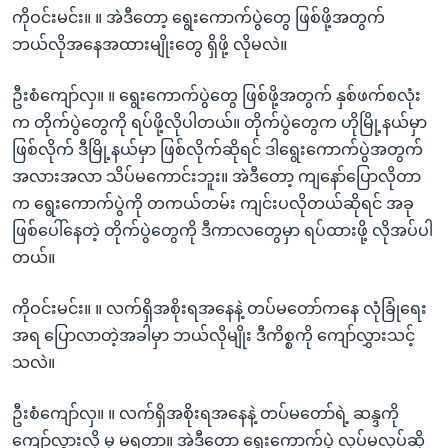
ကိုဝင်းမင်း။ ။ အဲဒီတော့ ရွေးကောက်ပွဲတွေ ဖြစ်ဖို့အတွက်
ဘယ်လိုအနေအထားမျိုးတွေ ရှိဖို့ လိုမလဲ။
ဦးစံကျော်လှ။ ။ ရွေးကောက်ပွဲတွေ ဖြစ်ဖို့အတွက် နှစ်ဖက်စလုံး
က တိုက်ပွဲတွေကို ရပ်ဖို့လိုပါတယ်။ တိုက်ပွဲတွေက ဟိုမြို့နယ်မှာ
ဖြစ်လိုက် ဒီမြို့နယ်မှာ ဖြစ်လိုက်ဆိုရင် ဒါရွေးကောက်ပွဲအတွက်
အလားအလာ သိပ်မကောင်းဘူး။ အဲဒီတော့ ကျနော်ပြောလိုတာ
က ရွေးကောက်ပွဲကို တကယ်တမ်း ကျင်းပလိုတယ်ဆိုရင် အခု
ဖြစ်ပေါ်နေတဲ့ တိုက်ပွဲတွေကို ဒီကာလတွေမှာ ရပ်ထားဖို့ လိုအပ်ပါ
တယ်။
ကိုဝင်းမင်း။ ။ လက်ရှိအစိုးရအနေနဲ့ တပ်မတော်ကနေ လုံခြုံရေး
အရ ပြောလာတဲ့အခါမှာ ဘယ်လိုမျိုး ဒီကိစ္စကို ကျော်လွှားသင့်
သလဲ။
ဦးစံကျော်လှ။ ။ လက်ရှိအစိုးရအနေနဲ့ တပ်မတော်ရဲ့ ဆန္ဒကို
ကျော်လွှားလို့ မှ မရတာ။ အဲဒီတော့ ရွေးကောက်ပွဲ လုပ်မလုပ်ဆို