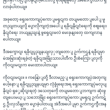
မြားမှာ ကငြျးပနိုငျပါ့မလားလို့ စိုးရိမျမူတှေ အစောကွီးထဲက ရှိ
လာခဲ့ပါတယျ။
အခုတော့ ရှေးကောကျပှဲကောျမရှငျက တပျမတောျပေါျ မူ
တညျတယျလို့ ပွောလိုကျတဲ့အပေါျ ရခိုငျနိုငျငံရေးကို စဈရေး၊
နိုငျငံရေး ဘယျနညျးနဲ့ ဖွရှေငျးမလဲ မေးခှနျးတှေ ထကျလာန
ပေါတယျ။
ဒီအကွောငျး ရခိုငျပွညျနယျလှှတျတောျ ဥက်ကဌနဲ့ ရခိုငျမှာ
မဲအမြားဆုံးရခဲ့တဲ့ ရခိုငျအမြိုးသားပါတီက ဦးစံကြောျလှကို
ကိုဝငျးမငျးက မေးထားပါတယျ။
ကိုဝငျးမငျး။ ။ ကနြောျတို့ ဒီလာမည့ျ ရှေးကောကျပှဲအတှကျ
ပေါ့နောျ ရခိုငျပွညျနယျမှာ လုံခွုံရေးအရ ရှေးကောကျပှဲမလုပျ
နိုငျပဲ ရှှေ့ဆိုငျးရတဲ့ ဒသေတှကေို တပျမတောျဘကျက ဆုံးဖွ
တျပေးမယ့ျ သဘောမြိုး ရှေးကောကျပှဲကောျမရှငျ ဥက်ကဋ်
ဌ ဦးလှသိနျးက ပွောခဲ့ပါတယျ အဲဒီအပေါျမှာ ဥက်ကဌကွီးအန