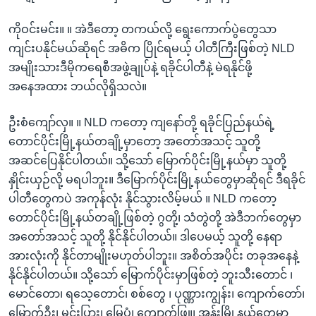
ကိုဝင်းမင်း။ ။ အဲဒီတော့ တကယ်လို့ ရွေးကောက်ပွဲတွေသာ
ကျင်းပနိုင်မယ်ဆိုရင် အဓိက ပြိုင်ရမယ့် ပါတီကြီးဖြစ်တဲ့ NLD
အမျိုးသားဒီမိုကရေစီအဖွဲ့ချုပ်နဲ့ ရခိုင်ပါတီနဲ့ မဲရနိုင်ဖို့
အနေအထား ဘယ်လိုရှိသလဲ။
ဦးစံကျော်လှ။ ။ NLD ကတော့ ကျနော်တို့ ရခိုင်ပြည်နယ်ရဲ့
တောင်ပိုင်းမြို့နယ်တချို့မှာတော့ အတော်အသင့် သူတို့
အဆင်ပြေနိုင်ပါတယ်။ သို့သော် မြောက်ပိုင်းမြို့နယ်မှာ သူတို့
နှိုင်းယှဉ်လို့ မရပါဘူး။ ဒီမြောက်ပိုင်းမြို့နယ်တွေမှာဆိုရင် ဒီရခိုင်
ပါတီတွေကပဲ အကုန်လုံး နိုင်သွားလိမ့်မယ် ။ NLD ကတော့
တောင်ပိုင်းမြို့နယ်တချို့ဖြစ်တဲ့ ဂွတို့၊ သံတွဲတို့ အဲဒီဘက်တွေမှာ
အတော်အသင့် သူတို့ နိုင်နိုင်ပါတယ်။ ဒါပေမယ့် သူတို့ နေရာ
အားလုံးကို နိုင်တာမျိုးမဟုတ်ပါဘူး။ အစိတ်အပိုင်း တခုအနေနဲ့
နိုင်နိုင်ပါတယ်။ သို့သော် မြောက်ပိုင်းမှာဖြစ်တဲ့ ဘူးသီးတောင် ၊
မောင်တော၊ ရသေ့တောင်၊ စစ်တွေ ၊ ပုဏ္ဏားကျွန်း၊ ကျောက်တော်၊
မြောက်ဦး၊ မင်းပြား၊ မြေပုံ၊ ကျောက်ဖြူ၊ အန်းမြို့နယ်တွေမှာ