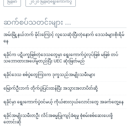
မြန်မာ
၂၀၂၀ မြန်မာ့ရွေးကောက်ပွဲ
ဆက်စပ်သတင်းများ ...
အမ်းမြို့နယ်ဘက် မိုင်းကြောင့် လူသေဆုံးပြီးတဲ့နောက် ဒေသခံများစိုးရိမ်
နေ
ရခိုင်က ပဋိပက္ခဖြစ်တဲ့ဒေသတွေမှာ ရွေးကောက်ပွဲလုပ်ဖြစ် မဖြစ် တပ်
သဘောထားအပေါ်မူတည်ပြီး UEC ဆုံးဖြတ်မည်
ရခိုင်ဒေသ စစ်ပွဲတွေကြားက ဒုက္ခသည်အမျိုးသမီးများ
မြောက်ဦးဘက် တိုက်ပွဲပြင်းထန်ပြီး အသွားအလာပိတ်ဆို့
ရခိုင်မှာ ရွေးကောက်ပွဲဝင်မယ့် ကိုယ်စားလှယ်လောင်းတွေ အခက်တွေ့နေ
ရခိုင်အမျိုးသမီးတဦး လိင်အဓမ္မပြုကျင့်ခံရမှု စုံစမ်းစစ်ဆေးပေးဖို့
တောင်းဆို