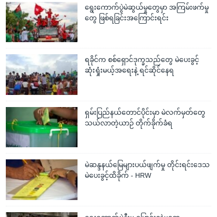
ရွေးကောက်ပွဲမဲဆွယ်မှုတွေမှာ အကြမ်းဖက်မှု
တွေ ဖြစ်ရခြင်းအကြောင်းရင်း
ရခိုင်က စစ်ရှောင်ဒုက္ခသည်တွေ မဲပေးခွင့်
ဆုံးရှုံးမယ့်အရေးနဲ့ ရင်ဆိုင်နေရ
ရှမ်းပြည်နယ်တောင်ပိုင်းမှာ မဲလက်မှတ်တွေ
သယ်လာတဲ့ယာဉ် တိုက်ခိုက်ခံရ
မဲဆန္ဒနယ်မြေများပယ်ဖျက်မှု တိုင်းရင်းဒေသ
မဲပေးခွင့်ထိခိုက် - HRW