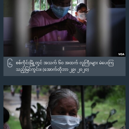
၆
စစ်ကိုင်းမြို့တွင် အသက် ၆၀ အထက် လူကြီးများ မဲပေးကြ
သည့်မြင်ကွင်း။ (အောက်တိုဘာ ၂၉၊ ၂၀၂၀)