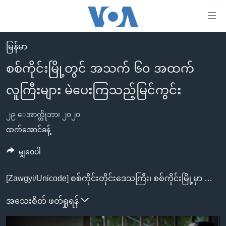
သုံး
ရ
လွယ်ကူ
မြန်မာ
မူလစာမျက်နှာ
စေ
စစ်ကိုင်းမြို့တွင် အသက် ၆၀ အထက်
မြန်မာ
သည့်
လူကြီးများ မဲပေးကြသည့်မြင်ကွင်း
ကမ္ဘာ့သတင်းများ
Link
ဗွီဒီယို
နိုင်ငံတကာ
များ
၂၉ ေအာက္တိုဘာ၊ ၂၀၂၀
သတင်းလွတ်လပ်ခွင့်
အမေရိကန်
ထက်အောင်ခန့်
ပင်မ
ရပ်ဝန်းတခု လမ်းတခု အလွန်
တရုတ်
အကြောင်းအရာ
မျှဝေပါ
သို့
အင်္ဂလိပ်စာလေ့လာမယ်
အစ္စရေး-ပါလက်စတိုင်း
ကျော်
[Zawgyi/Unicode]
စစ်ကိုင်းတိုင်းဒေသကြီး၊ စစ်ကိုင်းမြို့မှာ အသက် ၆၀ နဲ့အထက်လူကြီးတွေ သက်ဆိုင်ရာ ရပ်ကွက်၊ ကျေးရွာအုပ်စု ကော်မရှင်ရုံးတွေမှာ ဒီကနေ့ ကြိုတင်မဲပေးကြပါတယ်။ (ဓာတ်ပုံ - ထက်အောင်ခန့် (ဗွီအိုအေ))
အပတ်စဉ်ကဏ္ဍများ
အမေရိကန်သုံးအီဒီယံ
ကြည့်
ရေဒီယိုနှင့်ရုပ်သံ အချက်အလက်များ
မကြေးမုံရဲ့ အင်္ဂလိပ်စာ
ရေဒီယို
အသေးစိတ် ဖတ်ရှုရန်
ရန်
ပင်မ
ရေဒီယို/တီဗွီအစီအစဉ်
ရုပ်ရှင်ထဲက အင်္ဂလိပ်စာ
တီဗွီ