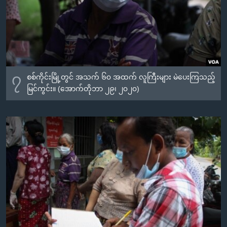
၇
စစ်ကိုင်းမြို့တွင် အသက် ၆၀ အထက် လူကြီးများ မဲပေးကြသည့်
မြင်ကွင်း။ (အောက်တိုဘာ ၂၉၊ ၂၀၂၀)