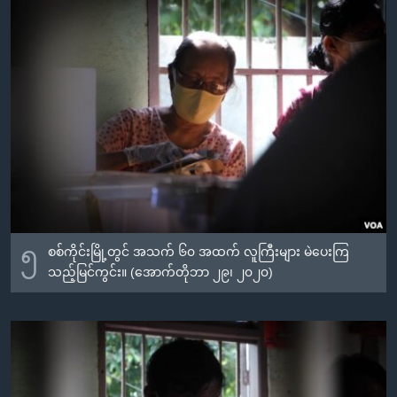
အ
သုတပဒေသာ အင်္ဂလိပ်စာ
ညွန်း
Learning English
စာမျက်နှာ
သို့
ဗွီအိုအေ လူမှုကွန်ယက်များ
ကျော်
ကြည့်
ရန်
ဘာသာစကားများ
ရှာဖွေ
ရန်
နေရာ
သို့
၅
စစ်ကိုင်းမြို့တွင် အသက် ၆၀ အထက် လူကြီးများ မဲပေးကြ
ကျော်
သည့်မြင်ကွင်း။ (အောက်တိုဘာ ၂၉၊ ၂၀၂၀)
ရန်