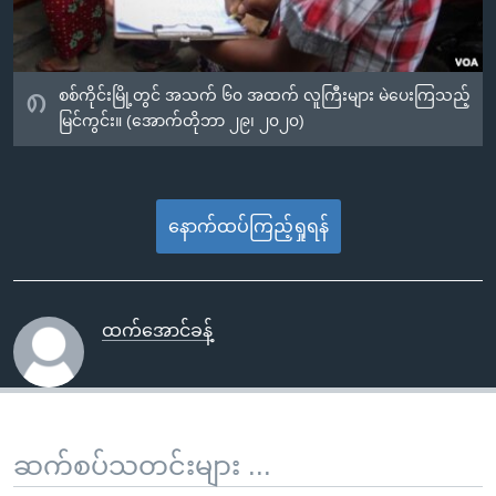
၈
စစ်ကိုင်းမြို့တွင် အသက် ၆၀ အထက် လူကြီးများ မဲပေးကြသည့်
မြင်ကွင်း။ (အောက်တိုဘာ ၂၉၊ ၂၀၂၀)
နောက်ထပ်ကြည့်ရှုရန်
ထက်အောင်ခန့်
ဆက်စပ်သတင်းများ ...