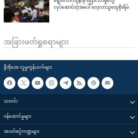
ရွေးကောက်ပွဲနီးမှ ပြောင်းလဲမှုတွေ
လုပ်ဆောင်တဲ့အပေါ် လေ့လာသူတွေစိုးရိမ်
အခြားဖတ်ရှုစရာများ
ဗွီအိုအေ လူမှုကွန်ယက်များ
သတင်း
၀န်ဆောင်မှုများ
အပတ်စဉ်ကဏ္ဍများ