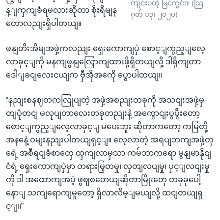
ကျင်းပတဲ့ မြင်ကွင်း။ (သြ
န့ျကှကျခံရမလားဆိုတာ စိုးရိမျန
ဂုတ် ၁၃၊ ၂၀၂၀)
တောလညျးရှိပါတယျ။
ဖနျတီးအိမျအဖှဲ့ကလညျး ရှေးကောကျပှဲ စောင့ျကွည့ျလေ့
လာခှင့ျကို မနကျဖွနျလြှောကျထားဖို့ရှိတယျလို့ ဒါရိုကျတာ
ဒေါျခငျလေးငယျက ဗှီအိုအကေို ပွောပါတယျ။
“နညျးစနဈတကလြုပျတဲ့ အဖှဲ့အစညျးတခုကို အသငျးအဖှဲ့မှ
တျပုံတငျ မလုပျတာလေးတခုတညျးနဲ့ အကွောငျးပွပွီးတော့
စောင့ျကွည့ျလေ့လာခှင့ျ မပေးဘူး ဆိုတာကတော့ ကမြတို့
အနနေဲ့ ဝမျးနညျးပါတယျရှင့ျ။ လေ့လာတဲ့ အရပျဘကျအဖှဲ့တှ
ရေဲ့ အစီရငျခံစာတှေ ထှကျလာမှသာ ကမ်ဘာကရော မွနျမာနိုငျ
ငံရဲ့ ရှေးကောကျပှဲမှာ တရားမြှတမှု၊ လှတျလပျမှု၊ ပှင့ျလငျးမှု
ကို ဒါ အထောကျအပံ့ ဖွဈစတေယျဆိုတာမြိုးတှေ တခုခုပေါ့
နောျ သကျရောကျမှုတော့ ရှိလာလိမ့ျမယျလို့ ထငျတယျရှ
င့ျ။”