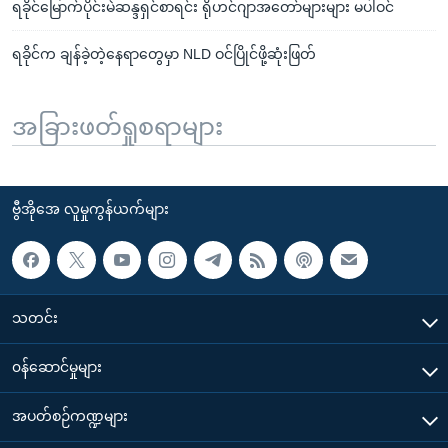
ရခိုင်မြောက်ပိုင်းမဲဆန္ဒရှင်စာရင်း ရိုဟင်ဂျာအတော်များများ မပါဝင်
ရခိုင်က ချန်ခဲ့တဲ့နေရာတွေမှာ NLD ဝင်ပြိုင်ဖို့ဆုံးဖြတ်
အခြားဖတ်ရှုစရာများ
ဗွီအိုအေ လူမှုကွန်ယက်များ
သတင်း
၀န်ဆောင်မှုများ
အပတ်စဉ်ကဏ္ဍများ