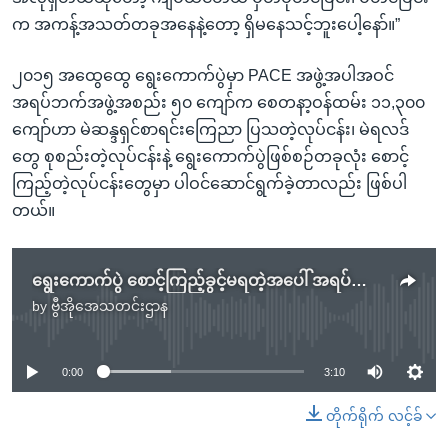
က အကန့်အသတ်တခုအနေနဲ့တော့ ရှိမနေသင့်ဘူးပေါ့နော်။”
၂၀၁၅ အထွေထွေ ရွေးကောက်ပွဲမှာ PACE အဖွဲ့အပါအဝင်
အရပ်ဘက်အဖွဲ့အစည်း ၅၀ ကျော်က စေတနာ့ဝန်ထမ်း ၁၁,၃၀၀
ကျော်ဟာ မဲဆန္ဒရှင်စာရင်းကြေညာ ပြသတဲ့လုပ်ငန်း၊ မဲရလဒ်
တွေ စုစည်းတဲ့လုပ်ငန်းနဲ့ ရွေးကောက်ပွဲဖြစ်စဉ်တခုလုံး စောင့်
ကြည့်တဲ့လုပ်ငန်းတွေမှာ ပါဝင်ဆောင်ရွက်ခဲ့တာလည်း ဖြစ်ပါ
တယ်။
ရွေးကောက်ပွဲ စောင့်ကြည့်ခွင့်မရတဲ့အပေါ် အရပ်ဘက်အဖွဲ့တွေကန့်ကွက်
by
ဗွီအိုအေသတင်းဌာန
No media source currently available
0:00
3:10
တိုက်ရိုက် လင့်ခ်