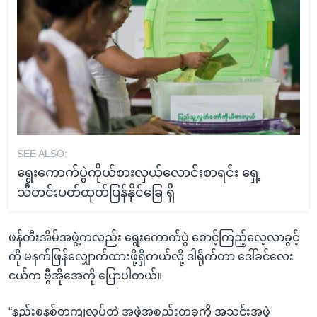
SEE ALSO:
ရွေးကောက်ပွဲကိုယ်စားလှယ်လောင်းစာရင်း ရှေ့
သီတင်းပတ်ထုတ်ပြန်နိုင်ခြေ ရှိ
ဖန်တီးအိမ်အဖွဲ့ကလည်း ရွေးကောက်ပွဲ စောင့်ကြည့်လေ့လာခွင့်
ကို မနက်ဖြန်လျှောက်ထားဖို့ရှိတယ်လို့ ဒါရိုက်တာ ဒေါ်ခင်လေး
ငယ်က ဗွီအိုအေကို ပြောပါတယ်။
“နည်းစနစ်တကျလုပ်တဲ့ အဖွဲ့အစည်းတခုကို အသင်းအဖွဲ့