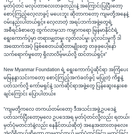
မှတ်ပုံတင် မလုပ်တာလေးတခုတည်းနဲ့ အကြောင်းပြပြီးတော့
စောင့်ကြည့်လေ့လာခွင့် မပေးဘူး ဆိုတာကတော့ ကျမတို့အနေနဲ့
ဝမ်းနည်းပါတယ်ရှင့်။ လေ့လာတဲ့ အရပ်ဘက်အဖွဲ့တွေရဲ့
အစီရင်ခံစာတွေ ထွက်လာမှသာ ကမ္ဘာကရော မြန်မာနိုင်ငံရဲ့
ရွေးကောက်ပွဲမှာ တရားမျှတမှု၊ လွတ်လပ်မှု၊ ပွင့်လင်းမှုကို ဒါ
အထောက်အပံ့ ဖြစ်စေတယ်ဆိုတာမျိုးတွေ တခုခုပေါ့နော်
သက်ရောက်မှုတော့ ရှိလာလိမ့်မယ်လို့ ထင်တယ်ရှင့်။”
New Myanmar Foundation ရဲ့ ရွေးကောက်ပွဲဆိုင်ရာ အကြံပေး
မမြနန္ဒာသင်းကတော့ စောင့်ကြည့်အကဲခတ်ခွင့် မပြုတဲ့ ကိစ္စနဲ့
ပတ်သက်လို့ ကော်မရှင်နဲ့ သက်ဆိုင်ရာအဖွဲ့တွေ ပြန်ဆွေးနွေးစေ
ချင်ကြောင်း ပြောပါတယ်။
“ကျမတို့ကလေ တကယ်တမ်းတော့ ဒီအသင်းအဖွဲ့ဥပဒေနဲ့
ပတ်သက်ပြီးတော့မှလေ ဥပဒေအရ မှတ်ပုံတင်လို့လည်း ရတယ်၊
မှတ်ပုံမတင်ဘဲနဲ့လည်း နေနိုင်တယ်ဆိုတဲ့ အနေအထားတခုလေ။
အဲလိုရှိတယ်ဆိုတော့ ကျမထင်တယ် မှတ်ပုံတင်ခြင်း၊ မတင်ခြင်း