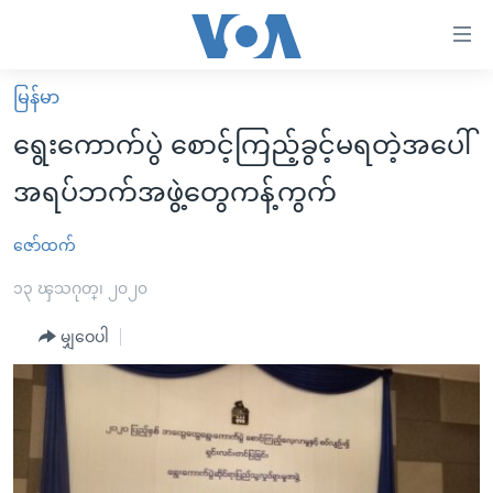
သုံး
ရ
လွယ်ကူ
မြန်မာ
မူလစာမျက်နှာ
စေ
ရွေးကောက်ပွဲ စောင့်ကြည့်ခွင့်မရတဲ့အပေါ်
မြန်မာ
သည့်
အရပ်ဘက်အဖွဲ့တွေကန့်ကွက်
ကမ္ဘာ့သတင်းများ
Link
ဗွီဒီယို
နိုင်ငံတကာ
ဇော်ထက်
များ
သတင်းလွတ်လပ်ခွင့်
အမေရိကန်
၁၃ ၾသဂုတ္၊ ၂၀၂၀
ပင်မ
ရပ်ဝန်းတခု လမ်းတခု အလွန်
တရုတ်
အကြောင်းအရာ
မျှဝေပါ
သို့
အင်္ဂလိပ်စာလေ့လာမယ်
အစ္စရေး-ပါလက်စတိုင်း
ကျော်
အပတ်စဉ်ကဏ္ဍများ
အမေရိကန်သုံးအီဒီယံ
ကြည့်
ရေဒီယိုနှင့်ရုပ်သံ အချက်အလက်များ
မကြေးမုံရဲ့ အင်္ဂလိပ်စာ
ရေဒီယို
ရန်
ပင်မ
ရေဒီယို/တီဗွီအစီအစဉ်
ရုပ်ရှင်ထဲက အင်္ဂလိပ်စာ
တီဗွီ