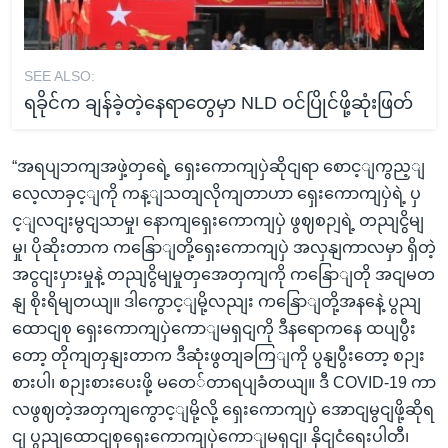
SEE ALSO:
ရခိုင်က ချန်ခဲ့တဲ့နေရာတွေမှာ NLD ဝင်ပြိုင်ဖို့ဆုံးဖြတ်
“အရပျဘကျအဖှဲ့တှရေဲ့ ရှေးကောကျပှဲဆိုငျရာ စောင့ျကွည့ျ
လေ့လာခှင့ျကို ကန့ျသတျလိုကျတာဟာ ရှေးကောကျပှဲရဲ့ ပှ
င့ျလငျးမွငျသာမှု၊ နောကျရှေးကောကျပှဲ ဖွဈစဉျရဲ့ တညျငွိမျ
မှု၊ ပိုဆိုးတာက ကနြောျတို့ရှေးကောကျပှဲ အလှနျကာလမှာ ရှိတဲ့
အငွငျးပှားမှုနဲ့ တညျငွိမျမှုတှအေတှကျကို ကနြောျတို အငျမတ
နျ စိုးရိမျတယျ။ ဒါကွောင့ျမို့လညျး ကနြောျတို့အနနေဲ့ ပွညျ
ထောငျစု ရှေးကောကျပှဲကောျမရှငျကို ဒီနရောကနေ ထပျပွီး
တော့ တိုကျတှနျးတာက ဒီဆုံးဖွတျခကြျကို ပွနျပွီးတော့ စဉျး
စားပါ၊ စဉျးစားပေးဖို့ မတေ်တာရပျခံတယျ။ ဒီ COVID-19 ကာ
လဖွဈတဲ့အတှကျကွောင့ျမို့လို့ ရှေးကောကျပှဲ အောငျမွငျဖို့ဆိုရ
ငျ ပွညျထောငျစုရှေးကောကျပှဲကောျမရှငျ၊ နိုငျငံရေးပါတီ၊