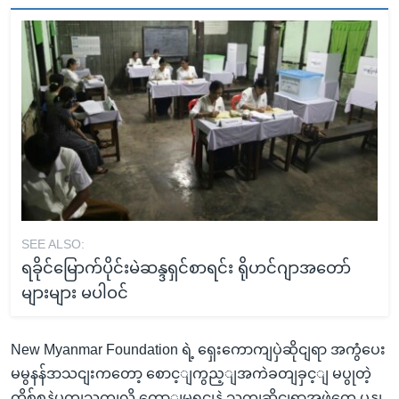
SEE ALSO:
ရခိုင်မြောက်ပိုင်းမဲဆန္ဒရှင်စာရင်း ရိုဟင်ဂျာအတော်
များများ မပါဝင်
New Myanmar Foundation ရဲ့ ရှေးကောကျပှဲဆိုငျရာ အကွံပေး
မမွနန်ဒာသငျးကတော့ စောင့ျကွည့ျအကဲခတျခှင့ျ မပွုတဲ့
ကိစ်စနဲ့ပတျသကျလို့ ကောျမရှငျနဲ့ သကျဆိုငျရာအဖှဲ့တှေ ပွနျ