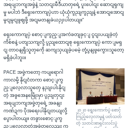
အရပျဘကျအဖှဲ့နဲ့ သတငျးမီဒီယာတှရေဲ့ ပူးပေါငျး ဆောငျရှကျ
မှု မပါဘဲ ဒီရှေးကောကျပှဲဟာ ယုံယုံကွညျကွညျနဲ့ အောငျအောငျ
မွငျမွငျဖွဈဖို့ အငျမတနျခဲယဉျးပါတယျ။”
ရှေးကောကျပှဲ စောင့ျကွည့ျအကဲခတျခှင့ျ ငွငျးပယျခဲ့တဲ့
ကိစ်စနဲ့ ပတျသကျလို့ ပွညျထောငျစု ရှေးကောကျပှဲ ကောျမရှ
ငျ တာဝနျရှိသူတှကေို ဆကျသှယျခဲ့ပမေဲ့ တုံ့ပွနျဖွကွေားသူတော့
မရှိခဲ့ပါဘူး။
PACE အဖှဲ့ကတော့ ကပျရောဂါ
ကာလမို့ နိုငျငံတကာ စောင့ျကွ
ည့ျလေ့လာသူတှေ နညျးပါးနိုငျ
တဲ့ အခွအေနမြေိုးမှာ ပွညျတှငျး
အရပျဘကျအဖှဲ့တှရေဲ့ အခနျး
၂၀၂၀ ရွေးကောက်ပွဲ စောင့်
ကဏ်ဍက ပိုအရေးပါနိုငျတယျလို့
ကြည့်လေ့လာမှုနဲ့ ပတ်သတ်
ပွောပါတယျ။ တခွားစောင့ျကွ
တဲ့ သတင်းစာရှင်းလင်းပွဲ
ည့ျလေ့လာတဲ့အဖှဲ့တှလေညျး က