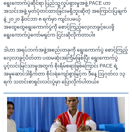
ရွေးကောက်ပွဲဆိုင်ရာ ပြည်သူ့လှုပ်ရှားမှုအဖွဲ့ PACE ဟာ
အသင်းအဖွဲ့ မှတ်ပုံတင်ထားခြင်းမရှိဘူးဆိုတဲ့ အကြောင်းပြချက်
နဲ့ ၂၀၂၀ နိုဝင်ဘာ ၈ ရက်မှာ ကျင်းပမယ့်
အထွေထွေရွေးကောက်ပွဲကို စောင့်ကြည့်လေ့လာခွင့်ပေးဖို့
ရွေးကောက်ပွဲကော်မရှင်က ငြင်းဆိုလိုက်တာပါ။
ဒါဟာ အရပ်ဘက်အဖွဲ့အစည်းတခုကို ရွေးကောက်ပွဲ စောင့်ကြည့်
လေ့လာခွင့်ပိတ်တာ ပထမဆုံးအကြိမ်ဖြစ်ပြီး ရွေးကောက်ပွဲ
ပွင့်လင်းမြင်သာမှုအတွက် စိုးရိမ်စရာဖြစ်ကြောင်း PACE ရဲ့
အမှုဆောင်ဒါရိုက်တာ စိုင်းရဲကျော်စွာမြင့်က ဒီနေ့ ဩဂုတ်လ ၁၃
ရက် သတင်းစာရှင်းလင်းပွဲမှာ ပြောလိုက်ပါတယ်။