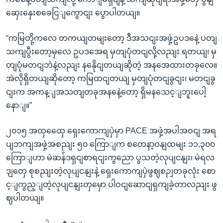
ဆှေးနှေးစခေငြျကွောငျး ပွောပါတယျ။
“ကမြတို့ကလေ တကယျတမျးတော့ ဒီအသငျးအဖှဲ့ဥပဒနေဲ့ ပတျ
သကျပွီးတော့မှလေ ဥပဒအေရ မှတျပုံတငျလို့လညျး ရတယျ၊ မှ
တျပုံမတငျဘဲနဲ့လညျး နနေိုငျတယျဆိုတဲ့ အနအေထားတခုလေ။
အဲလိုရှိတယျဆိုတော့ ကမြထငျတယျ မှတျပုံတငျခွငျး၊ မတငျခွ
ငျးက အကန့ျအသတျတခုအနနေဲ့တော့ ရှိမနသေင့ျဘူးပေါ့
နောျ။”
၂၀၁၅ အထှထှေေ ရှေးကောကျပှဲမှာ PACE အဖှဲ့အပါအဝငျ အရ
ပျဘကျအဖှဲ့အစညျး ၅၀ ကြောျက စတေနာ့ဝနျထမျး ၁၁,၃၀၀
ကြောျဟာ မဲဆန်ဒရှငျစာရငျးကွညော ပွသတဲ့လုပျငနျး၊ မဲရလ
ဒျတှေ စုစညျးတဲ့လုပျငနျးနဲ့ ရှေးကောကျပှဲဖွဈစဉျတခုလုံး စော
င့ျကွည့ျတဲ့လုပျငနျးတှမှော ပါဝငျဆောငျရှကျခဲ့တာလညျး ဖွ
ဈပါတယျ။