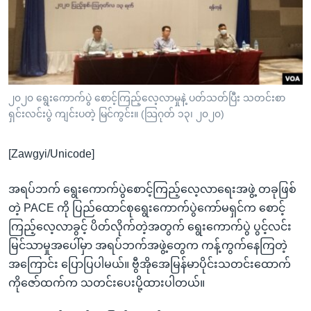
အ
သုတပဒေသာ အင်္ဂလိပ်စာ
ညွန်း
Learning English
စာမျက်နှာ
သို့
ဗွီအိုအေ လူမှုကွန်ယက်များ
ကျော်
ကြည့်
၂၀၂၀ ရွေးကောက်ပွဲ စောင့်ကြည့်လေ့လာမှုနဲ့ ပတ်သတ်ပြီး သတင်းစာ
ရှင်းလင်းပွဲ ကျင်းပတဲ့ မြင်ကွင်း။ (သြဂုတ် ၁၃၊ ၂၀၂၀)
ရန်
ဘာသာစကားများ
ရှာဖွေ
[Zawgyi/Unicode]
ရန်
နေရာ
အရပ်ဘက် ရွေးကောက်ပွဲစောင့်ကြည့်လေ့လာရေးအဖွဲ့ တခုဖြစ်
သို့
တဲ့ PACE ကို ပြည်ထောင်စုရွေးကောက်ပွဲကော်မရှင်က စောင့်
ကျော်
ကြည့်လေ့လာခွင့် ပိတ်လိုက်တဲ့အတွက် ရွေးကောက်ပွဲ ပွင့်လင်း
ရန်
မြင်သာမှုအပေါ်မှာ အရပ်ဘက်အဖွဲ့တွေက ကန့်ကွက်နေကြတဲ့
အကြောင်း ပြောပြပါမယ်။ ဗွီအိုအေမြန်မာပိုင်းသတင်းထောက်
ကိုဇော်ထက်က သတင်းပေးပို့ထားပါတယ်။