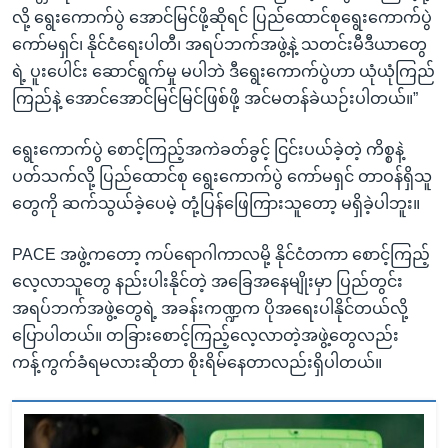
လို့ ရွေးကောက်ပွဲ အောင်မြင်ဖို့ဆိုရင် ပြည်ထောင်စုရွေးကောက်ပွဲ
ကော်မရှင်၊ နိုင်ငံရေးပါတီ၊ အရပ်ဘက်အဖွဲ့နဲ့ သတင်းမီဒီယာတွေ
ရဲ့ ပူးပေါင်း ဆောင်ရွက်မှု မပါဘဲ ဒီရွေးကောက်ပွဲဟာ ယုံယုံကြည်
ကြည်နဲ့ အောင်အောင်မြင်မြင်ဖြစ်ဖို့ အင်မတန်ခဲယဉ်းပါတယ်။”
ရွေးကောက်ပွဲ စောင့်ကြည့်အကဲခတ်ခွင့် ငြင်းပယ်ခဲ့တဲ့ ကိစ္စနဲ့
ပတ်သက်လို့ ပြည်ထောင်စု ရွေးကောက်ပွဲ ကော်မရှင် တာဝန်ရှိသူ
တွေကို ဆက်သွယ်ခဲ့ပေမဲ့ တုံ့ပြန်ဖြေကြားသူတော့ မရှိခဲ့ပါဘူး။
PACE အဖွဲ့ကတော့ ကပ်ရောဂါကာလမို့ နိုင်ငံတကာ စောင့်ကြည့်
လေ့လာသူတွေ နည်းပါးနိုင်တဲ့ အခြေအနေမျိုးမှာ ပြည်တွင်း
အရပ်ဘက်အဖွဲ့တွေရဲ့ အခန်းကဏ္ဍက ပိုအရေးပါနိုင်တယ်လို့
ပြောပါတယ်။ တခြားစောင့်ကြည့်လေ့လာတဲ့အဖွဲ့တွေလည်း
ကန့်ကွက်ခံရမလားဆိုတာ စိုးရိမ်နေတာလည်းရှိပါတယ်။