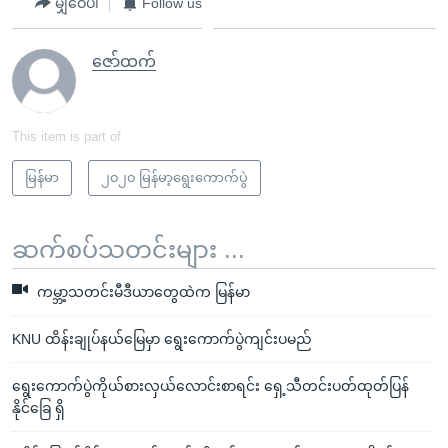
မျှဝေပါ
Follow us
ဇော်ထက်
This item is part of
မြန်မာ
၂၀၂၀ မြန်မာ့ရွေးကောက်ပွဲ
ဆက်စပ်သတင်းများ ...
ကမ္ဘာ့သတင်းမီဒီယာတွေထဲက မြန်မာ
KNU ထိန်းချုပ်နယ်မြေမှာ ရွေးကောက်ပွဲကျင်းပမည်
ရွေးကောက်ပွဲကိုယ်စားလှယ်လောင်းစာရင်း ရှေ့သီတင်းပတ်ထုတ်ပြန်
နိုင်ခြေ ရှိ