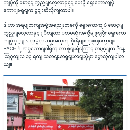
ကျပှဲကို စောင့ျကွည့ျလေ့လာခှင့ျပေးဖို့ ရှေးကောကျပှဲ
ကောျမရှငျက ငွငျးဆိုလိုကျတာပါ။
ဒါဟာ အရပျဘကျအဖှဲ့အစညျးတခုကို ရှေးကောကျပှဲ စောင့ျ
ကွည့ျလေ့လာခှင့ျပိတျတာ ပထမဆုံးအကွိမျဖွဈပွီး ရှေးကော
ကျပှဲ ပှင့ျလငျးမွငျသာမှုအတှကျ စိုးရိမျစရာဖွဈကွောငျး
PACE ရဲ့ အမှုဆောငျဒါရိုကျတာ စိုငျးရဲကြောျစှာမွင့ျက ဒီနေ့
ဩဂုတျလ ၁၃ ရကျ သတငျးစာရှငျးလငျးပှဲမှာ ပွောလိုကျပါတ
ယျ။