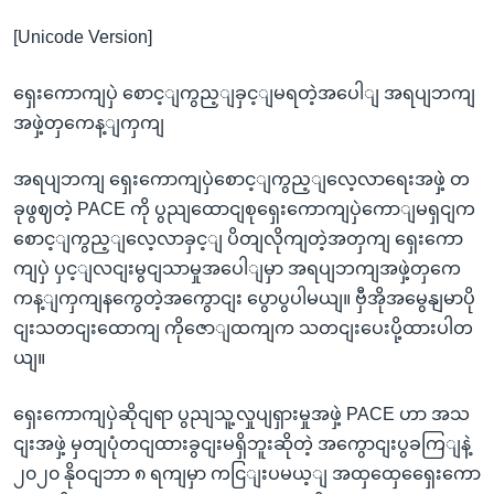
[Unicode Version]
ရှေးကောကျပှဲ စောင့ျကွည့ျခှင့ျမရတဲ့အပေါျ အရပျဘကျ
အဖှဲ့တှကေန့ျကှကျ
အရပျဘကျ ရှေးကောကျပှဲစောင့ျကွည့ျလေ့လာရေးအဖှဲ့ တ
ခုဖွဈတဲ့ PACE ကို ပွညျထောငျစုရှေးကောကျပှဲကောျမရှငျက
စောင့ျကွည့ျလေ့လာခှင့ျ ပိတျလိုကျတဲ့အတှကျ ရှေးကော
ကျပှဲ ပှင့ျလငျးမွငျသာမှုအပေါျမှာ အရပျဘကျအဖှဲ့တှကေ
ကန့ျကှကျနကွေတဲ့အကွောငျး ပွောပွပါမယျ။ ဗှီအိုအမွေနျမာပို
ငျးသတငျးထောကျ ကိုဇောျထကျက သတငျးပေးပို့ထားပါတ
ယျ။
ရှေးကောကျပှဲဆိုငျရာ ပွညျသူ့လှုပျရှားမှုအဖှဲ့ PACE ဟာ အသ
ငျးအဖှဲ့ မှတျပုံတငျထားခွငျးမရှိဘူးဆိုတဲ့ အကွောငျးပွခကြျနဲ့
၂၀၂၀ နိုဝငျဘာ ၈ ရကျမှာ ကငြျးပမယ့ျ အထှထှေရှေေးကော