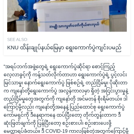
SEE ALSO:
KNU ထိန်းချုပ်နယ်မြေမှာ ရွေးကောက်ပွဲကျင်းပမည်
“အရပ်ဘက်အဖွဲ့တွေရဲ့ ရွေးကောက်ပွဲဆိုင်ရာ စောင့်ကြည့်
လေ့လာခွင့်ကို ကန့်သတ်လိုက်တာဟာ ရွေးကောက်ပွဲရဲ့ ပွင့်လင်း
မြင်သာမှု၊ နောက်ရွေးကောက်ပွဲ ဖြစ်စဉ်ရဲ့ တည်ငြိမ်မှု၊ ပိုဆိုးတာ
က ကျနော်တို့ရွေးကောက်ပွဲ အလွန်ကာလမှာ ရှိတဲ့ အငြင်းပွားမှုနဲ့
တည်ငြိမ်မှုတွေအတွက်ကို ကျနော်တို အင်မတန် စိုးရိမ်တယ်။ ဒါ
ကြောင့်မို့လည်း ကျနော်တို့အနေနဲ့ ပြည်ထောင်စု ရွေးကောက်ပွဲ
ကော်မရှင်ကို ဒီနေရာကနေ ထပ်ပြီးတော့ တိုက်တွန်းတာက ဒီ
ဆုံးဖြတ်ချက်ကို ပြန်ပြီးတော့ စဉ်းစားပါ၊ စဉ်းစားပေးဖို့
မေတ္တာရပ်ခံတယ်။ ဒီ COVID-19 ကာလဖြစ်တဲ့အတွက်ကြောင့်မို့