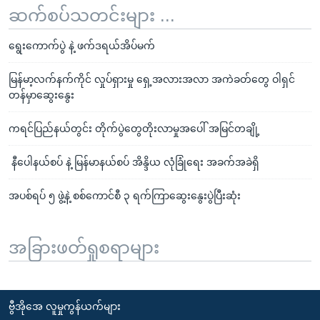
ဆက်စပ်သတင်းများ ...
ရွေးကောက်ပွဲ နဲ့ ဖက်ဒရယ်အိပ်မက်
မြန်မာ့လက်နက်ကိုင် လှုပ်ရှားမှု ရှေ့အလားအလာ အကဲခတ်တွေ ဝါရှင်
တန်မှာဆွေးနွေး
ကရင်ပြည်နယ်တွင်း တိုက်ပွဲတွေတိုးလာမှုအပေါ် အမြင်တချို့
နီပေါနယ်စပ် နဲ့ မြန်မာနယ်စပ် အိန္ဒိယ လုံခြုံရေး အခက်အခဲရှိ
အပစ်ရပ် ၅ ဖွဲ့နဲ့ စစ်ကောင်စီ ၃ ရက်ကြာဆွေးနွေးပွဲပြီးဆုံး
အခြားဖတ်ရှုစရာများ
ဗွီအိုအေ လူမှုကွန်ယက်များ