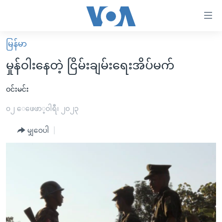
သုံး
ရ
လွယ်ကူ
မြန်မာ
မူလစာမျက်နှာ
စေ
မှုန်ဝါးနေတဲ့ ငြိမ်းချမ်းရေးအိပ်မက်
မြန်မာ
သည့်
ကမ္ဘာ့သတင်းများ
ဝင်းမင်း
Link
ဗွီဒီယို
နိုင်ငံတကာ
၀၂ ေဖေဖာ္၀ါရီ၊ ၂၀၂၃
များ
သတင်းလွတ်လပ်ခွင့်
အမေရိကန်
မျှဝေပါ
ပင်မ
ရပ်ဝန်းတခု လမ်းတခု အလွန်
တရုတ်
အကြောင်းအရာ
သို့
အင်္ဂလိပ်စာလေ့လာမယ်
အစ္စရေး-ပါလက်စတိုင်း
ကျော်
အပတ်စဉ်ကဏ္ဍများ
အမေရိကန်သုံးအီဒီယံ
ကြည့်
ရေဒီယိုနှင့်ရုပ်သံ အချက်အလက်များ
မကြေးမုံရဲ့ အင်္ဂလိပ်စာ
ရေဒီယို
ရန်
ပင်မ
ရေဒီယို/တီဗွီအစီအစဉ်
ရုပ်ရှင်ထဲက အင်္ဂလိပ်စာ
တီဗွီ