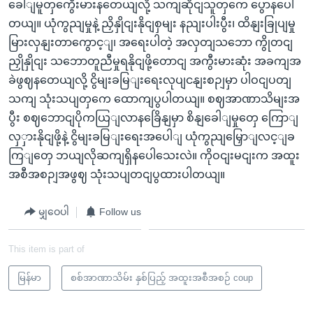
ခေါျမူတှကွေီးမားနတေယျလို့ သကျဆိုငျသူတှကေ ပွောနပေါ
တယျ။ ယုံကွညျမှုနဲ့ ညှိနှိုငျးနိုငျစှမျး နညျးပါးပွီး၊ ထိနျးခြုပျမှု
မြားလှနျးတာကွောင့ျ၊ အရေးပါတဲ့ အလှတျသဘော ကွိုတငျ
ညှိုနှိုငျး သဘောတူညီမှုရနိုငျဖို့တောငျ အကွီးမားဆုံး အခကျအ
ခဲဖွဈနတေယျလို့ ငွိမျးခမြျးရေးလုပျငနျးစဉျမှာ ပါဝငျပတျ
သကျ သုံးသပျတှကေ ထောကျပွပါတယျ။ စဈအာဏာသိမျးအ
ပွီး စဈဘောငျပိုကယြျလာနခြေိနျမှာ စိနျခေါျမှုတှေ ကြောျ
လှှားနိုငျဖို့နဲ့ ငွိမျးခမြျးရေးအပေါျ ယုံကွညျမြှောျလင့ျခ
ကြျတှေ ဘယျလိုဆကျရှိနပေါသေးလဲ။ ကိုဝငျးမငျးက အထူး
အစီအစဉျအဖွဈ သုံးသပျတငျပွထားပါတယျ။
မျှဝေပါ
Follow us
This item is part of
မြန်မာ
စစ်အာဏာသိမ်း နှစ်ပြည့် အထူးအစီအစဉ် coup