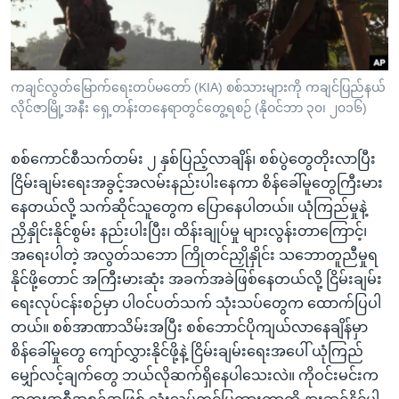
အ
သုတပဒေသာ အင်္ဂလိပ်စာ
ညွန်း
Learning English
စာမျက်နှာ
သို့
ဗွီအိုအေ လူမှုကွန်ယက်များ
ကချင်လွတ်မြောက်ရေးတပ်မတော် (KIA) စစ်သားများကို ကချင်ပြည်နယ်
ကျော်
လိုင်ဇာမြို့အနီး ရှေ့တန်းတနေရာတွင်တွေ့ရစဉ် (နိုဝင်ဘာ ၃၀၊ ၂၀၁၆)
ကြည့်
ရန်
စစ်ကောင်စီသက်တမ်း ၂ နှစ်ပြည့်လာချိန်၊ စစ်ပွဲတွေတိုးလာပြီး
ဘာသာစကားများ
ရှာဖွေ
ငြိမ်းချမ်းရေးအခွင့်အလမ်းနည်းပါးနေကာ စိန်ခေါ်မူတွေကြီးမား
ရန်
နေတယ်လို့ သက်ဆိုင်သူတွေက ပြောနေပါတယ်။ ယုံကြည်မှုနဲ့
နေရာ
ညှိနှိုင်းနိုင်စွမ်း နည်းပါးပြီး၊ ထိန်းချုပ်မှု များလွန်းတာကြောင့်၊
သို့
အရေးပါတဲ့ အလွတ်သဘော ကြိုတင်ညှိုနှိုင်း သဘောတူညီမှုရ
ကျော်
နိုင်ဖို့တောင် အကြီးမားဆုံး အခက်အခဲဖြစ်နေတယ်လို့ ငြိမ်းချမ်း
ရန်
ရေးလုပ်ငန်းစဉ်မှာ ပါဝင်ပတ်သက် သုံးသပ်တွေက ထောက်ပြပါ
တယ်။ စစ်အာဏာသိမ်းအပြီး စစ်ဘောင်ပိုကျယ်လာနေချိန်မှာ
စိန်ခေါ်မှုတွေ ကျော်လွှားနိုင်ဖို့နဲ့ ငြိမ်းချမ်းရေးအပေါ် ယုံကြည်
မျှော်လင့်ချက်တွေ ဘယ်လိုဆက်ရှိနေပါသေးလဲ။ ကိုဝင်းမင်းက