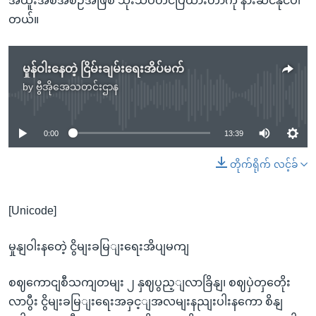
အထူးအစီအစဉ်အဖြစ် သုံးသပ်တင်ပြထားတာကို နားဆင်နိုင်ပါ
တယ်။
မှုန်ဝါးနေတဲ့ ငြိမ်းချမ်းရေးအိပ်မက်
by
ဗွီအိုအေသတင်းဌာန
No media source currently available
0:00
13:39
တိုက်ရိုက် လင့်ခ်
[Unicode]
မှုနျဝါးနတေဲ့ ငွိမျးခမြျးရေးအိပျမကျ
စဈကောငျစီသကျတမျး ၂ နှဈပွည့ျလာခြိနျ၊ စဈပှဲတှတေိုး
လာပွီး ငွိမျးခမြျးရေးအခှင့ျအလမျးနညျးပါးနကော စိနျ