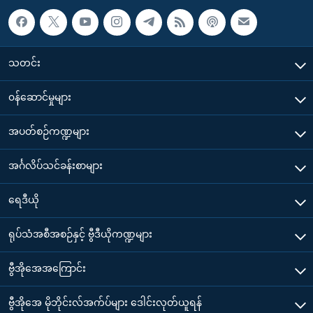
သတင်း
၀န်ဆောင်မှုများ
အပတ်စဉ်ကဏ္ဍများ
အင်္ဂလိပ်သင်ခန်းစာများ
ရေဒီယို
ရုပ်သံအစီအစဉ်နှင့် ဗွီဒီယိုကဏ္ဍများ
ဗွီအိုအေအကြောင်း
ဗွီအိုအေ မိုဘိုင်းလ်အက်ပ်များ ဒေါင်းလုတ်ယူရန်