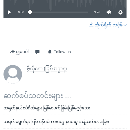
0:00
3:26
တိုက်ရိုက် လင့်ခ်
မျှဝေပါ
Follow us
ဗွီအိုအေ (မြန်မာဌာန)
ဆက်စပ်သတင်းများ ...
တရုတ်နယ်စပ်ဂိတ်များ မြန်မာဖက်ခြမ်းပြန်မဖွင့်သေး
တရုတ်ရွှေလီမှာ မြန်မာနိုင်ငံသားတွေ စုဝေးမှု ကန့်သတ်တားမြစ်