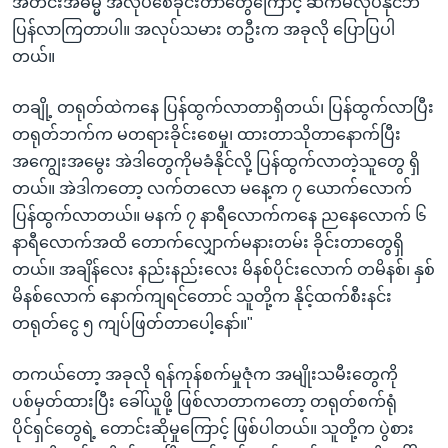
အတင်းအဓမ္မ အလုပ်စေခိုင်းတာတွေကြောင့် ဆက်မလုပ်နိုင်ဘဲ
ပြန်လာကြတာပါ။ အလုပ်သမား တဦးက အခုလို ပြောပြပါ
တယ်။
တချို့ တရုတ်ထဲကနေ ပြန်ထွက်လာတာရှိတယ်၊ ပြန်ထွက်လာပြီး
တရုတ်ဘက်က မတရားခိုင်းစေမှု၊ ထားတာသိုတာနောက်ပြီး
အကျွေးအမွေး အဲဒါတွေကိုမခံနိုင်လို့ ပြန်ထွက်လာတဲ့သူတွေ ရှိ
တယ်။ အဲဒါကတော့ လက်တလော မနေ့က ၇ ယောက်လောက်
ပြန်ထွက်လာတယ်။ မနက် ၇ နာရီလောက်ကနေ ညနေလောက် ၆
နာရီလောက်အထိ တောက်လျှောက်မနားတမ်း ခိုင်းတာတွေရှိ
တယ်။ အချိန်လေး နည်းနည်းလေး မိနစ်ပိုင်းလောက် တမိနစ်၊ နှစ်
မိနစ်လောက် နောက်ကျရင်တောင် သူတို့က နိုင့်ထက်စီးနင်း
တရုတ်ငွေ ၅ ကျပ်ဖြတ်တာပေါ့နော်။"
တကယ်တော့ အခုလို ရန်ကုန်စက်မှုဇုံက အမျိုးသမီးတွေကို
ပစ်မှတ်ထားပြီး ခေါ်ယူဖို့ ဖြစ်လာတာကတော့ တရုတ်စက်ရုံ
ပိုင်ရှင်တွေရဲ့ တောင်းဆိုမှုကြောင့် ဖြစ်ပါတယ်။ သူတို့က ပွဲစား