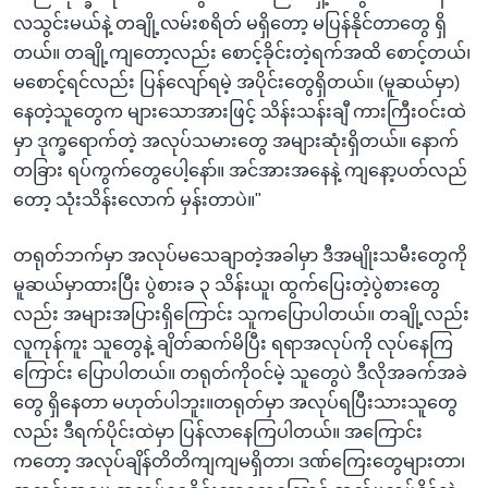
လသွင်းမယ်နဲ့ တချို့လမ်းစရိတ် မရှိတော့ မပြန်နိုင်တာတွေ ရှိ
တယ်။ တချို့ကျတော့လည်း စောင့်ခိုင်းတဲ့ရက်အထိ စောင့်တယ်၊
မစောင့်ရင်လည်း ပြန်လျော်ရမဲ့ အပိုင်းတွေရှိတယ်။ (မူဆယ်မှာ)
နေတဲ့သူတွေက များသောအားဖြင့် သိန်းသန်းချီ ကားကြီးဝင်းထဲ
မှာ ဒုက္ခရောက်တဲ့ အလုပ်သမားတွေ အများဆုံးရှိတယ်။ နောက်
တခြား ရပ်ကွက်တွေပေါ့နော်။ အင်အားအနေနဲ့ ကျနော့ပတ်လည်
တော့ သုံးသိန်းလောက် မှန်းတာပဲ။"
တရုတ်ဘက်မှာ အလုပ်မသေချာတဲ့အခါမှာ ဒီအမျိုးသမီးတွေကို
မူဆယ်မှာထားပြီး ပွဲစားခ ၃ သိန်းယူ၊ ထွက်ပြေးတဲ့ပွဲစားတွေ
လည်း အများအပြားရှိကြောင်း သူကပြောပါတယ်။ တချို့လည်း
လူကုန်ကူး သူတွေနဲ့ ချိတ်ဆက်မိပြီး ရရာအလုပ်ကို လုပ်နေကြ
ကြောင်း ပြောပါတယ်။ တရုတ်ကိုဝင်မဲ့ သူတွေပဲ ဒီလိုအခက်အခဲ
တွေ ရှိနေတာ မဟုတ်ပါဘူး။တရုတ်မှာ အလုပ်ရပြီးသားသူတွေ
လည်း ဒီရက်ပိုင်းထဲမှာ ပြန်လာနေကြပါတယ်။ အကြောင်း
ကတော့ အလုပ်ချိန်တိတိကျကျမရှိတာ၊ ဒဏ်ကြေးတွေများတာ၊