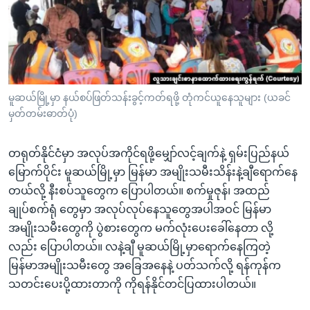
အ
သုတပဒေသာ အင်္ဂလိပ်စာ
ညွန်း
Learning English
စာမျက်နှာ
သို့
ဗွီအိုအေ လူမှုကွန်ယက်များ
ကျော်
ကြည့်
မူဆယ်မြို့မှာ နယ်စပ်ဖြတ်သန်းခွင့်ကတ်ရဖို့ တုံကင်ယူနေသူများ (ယခင်
မှတ်တမ်းဓာတ်ပုံ)
ရန်
ဘာသာစကားများ
ရှာဖွေ
တရုတ်နိုင်ငံမှာ အလုပ်အကိုင်ရဖို့မျှော်လင့်ချက်နဲ့ ရှမ်းပြည်နယ်
ရန်
မြောက်ပိုင်း မူဆယ်မြို့မှာ မြန်မာ အမျိုးသမီးသိန်းနဲ့ချီရောက်နေ
နေရာ
တယ်လို့ နီးစပ်သူတွေက ပြောပါတယ်။ စက်မှုဇုန်၊ အထည်
သို့
ချုပ်စက်ရုံ တွေမှာ အလုပ်လုပ်နေသူတွေအပါအဝင် မြန်မာ
ကျော်
အမျိုးသမီးတွေကို ပွဲစားတွေက မက်လုံးပေးခေါ်နေတာ လို့
ရန်
လည်း ပြောပါတယ်။ လနဲ့ချီ မူဆယ်မြို့မှာရောက်နေကြတဲ့
မြန်မာအမျိုးသမီးတွေ အခြေအနေနဲ့ ပတ်သက်လို့ ရန်ကုန်က
သတင်းပေးပို့ထားတာကို ကိုရန်နိုင်တင်ပြထားပါတယ်။