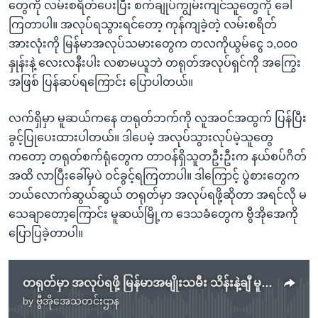
တွေကို လမ်းစရိတ်ပေးပြီး စက်ချုပ်ကျွမ်းကျင်သူတွေကို ခေါ်
ကြတာပါ။ အလုပ်ရသွားရင်တော့ ကုန်ကျခဲ့တဲ့ လမ်းစရိတ်
အားလုံးကို မြန်မာအလုပ်သမားတွေက တလကိုယွမ်ငွေ ၁,၀၀၀
နှုန်းနဲ့ လေးလနီးပါး လစာမယူဘဲ တရုတ်အလုပ်ရှင်ကို အကြွေး
အဖြစ် ပြန်ဆပ်ရကြောင်း ပြောပါတယ်။
လက်ရှိမှာ မူဆယ်ကနေ တရုတ်ဘက်ကို လူအဝင်အထွက် ပြန်ပြီး
ခွင့်ပြုပေးထားပါတယ်။ ဒါပေမဲ့ အလုပ်သွားလုပ်မဲ့သူတွေ
ကတော့ တရုတ်စက်ရုံတွေက တာဝန်ရှိသူတဦးဦးက နယ်စပ်ဂိတ်
အထိ လာပြီးခေါ်မှပဲ ဝင်ခွင့်ရကြတာပါ။ ဒါကြောင့် ပွဲစားတွေက
ဘယ်လောက်ဆွယ်ဆွယ် တရုတ်မှာ အလုပ်ရဖို့ဆိုတာ အရင်လို မ
သေချာတော့ကြောင်း မူဆယ်မြို့က ဒေသခံတွေက ဗွီအိုအေကို
ပြောပြခဲ့တာပါ။
တရုတ်မှာ အလုပ်ရဖို့ မြန်မာအမျိုးသမီး သိန်းနဲ့ချီ မူဆယ်မြို့မှာရောက်ရှိ
by
ဗွီအိုအေသတင်းဌာန
No media source currently available