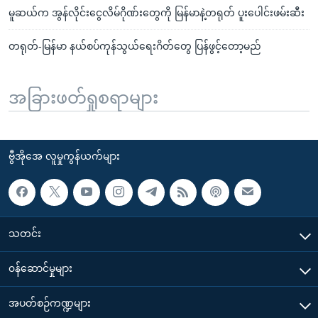
မူဆယ်က အွန်လိုင်းငွေလိမ်ဂိုဏ်းတွေကို မြန်မာနဲ့တရုတ် ပူးပေါင်းဖမ်းဆီး
တရုတ်-မြန်မာ နယ်စပ်ကုန်သွယ်ရေးဂိတ်တွေ ပြန်ဖွင့်တော့မည်
အခြားဖတ်ရှုစရာများ
ဗွီအိုအေ လူမှုကွန်ယက်များ
သတင်း
၀န်ဆောင်မှုများ
အပတ်စဉ်ကဏ္ဍများ