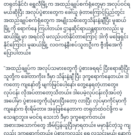
တရုတ်နိုင်ငံ၊ ရွှေလီမြို့က အထည်ချုပ်စက်ရုံတွေမှာ အလုပ်ဝင်ရ
မယ်ဆိုပြီး အလုပ်ပွဲစားတွေက ခေါ်ယူ ခဲ့တာကြောင့်ပြည်တွင်း
အထည်ချုပ်စက်ရုံတွေက အမျိုးသမီးတွေသိန်းနဲ့ချီပြီး မူဆယ်
မြို့ကို ရောက်နေ ကြပါတယ်။ ဌာနဆိုင်ရာယန္တရားကလည်း မူ
ဆယ်မြို့မှာ အရင်လို မလည်ပတ်နိုင်တာကြောင့် ဒါကို မဖြေရှင်း
နိုင်ကြောင်း မူဆယ်မြို့ လဝကနဲ့နီးစပ်သူတဦးက ဗွီအိုအေကို
ပြောပါတယ်။
"အထည်ချုပ်က အလုပ်သမားတွေကို ပွဲစားခရရင် ပြီးရောဆိုပြီး
သူတို့က ခေါ်တာကိုး။ ဒီမှာ သိန်းနဲ့ချီ ပြီး ဒုက္ခရောက်နေတယ်။ ဒါ
ကတော့ ကျနော်တို့ မျက်မြင်ပေါ့နော်၊ တွေ့နေရတဲ့ဟာတွေ။
လုပ်ငန်း လိုအပ်တာတော့သိတယ်။ ဒါပေမဲ့လုပ်ငန်းလိုအပ်တဲ့
အပေါ်မှာ ပွဲစားတွေကိုယုံမှားပြီးတော့ လာပြီး လုပ်မှာကိုင်မှာကို
ကျနော်က စိုးရိမ်တာ။ အခုဖြစ်နေတာက တရုတ်ထဲဝင်ဖို့က မ
သေချာဘူး။ မဝင်ရ သေးဘဲ ဒီမှာ ဒုက္ခရောက်တယ်။
အစားအသောက်တွေ အိမ်ပြန်ယူပြီးမှာရတယ်။ မမှာနိုင်တဲ့သူ ကျ
လည်း ဒုက္ခရောက်တယ်။ ပွဲစားကလည်း ရှေ့လသွင်းမယ်၊ နောက်