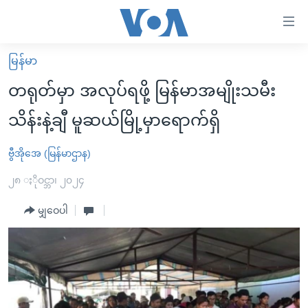
သုံး
ရ
လွယ်ကူ
မြန်မာ
မူလစာမျက်နှာ
စေ
တရုတ်မှာ အလုပ်ရဖို့ မြန်မာအမျိုးသမီး
မြန်မာ
သည့်
သိန်းနဲ့ချီ မူဆယ်မြို့မှာရောက်ရှိ
ကမ္ဘာ့သတင်းများ
Link
ဗွီဒီယို
နိုင်ငံတကာ
ဗွီအိုအေ (မြန်မာဌာန)
များ
သတင်းလွတ်လပ်ခွင့်
အမေရိကန်
၂၈ ႏိုဝင္ဘာ၊ ၂၀၂၄
ပင်မ
ရပ်ဝန်းတခု လမ်းတခု အလွန်
တရုတ်
အကြောင်းအရာ
မျှဝေပါ
သို့
အင်္ဂလိပ်စာလေ့လာမယ်
အစ္စရေး-ပါလက်စတိုင်း
ကျော်
အပတ်စဉ်ကဏ္ဍများ
အမေရိကန်သုံးအီဒီယံ
ကြည့်
ရေဒီယိုနှင့်ရုပ်သံ အချက်အလက်များ
မကြေးမုံရဲ့ အင်္ဂလိပ်စာ
ရေဒီယို
ရန်
ပင်မ
ရေဒီယို/တီဗွီအစီအစဉ်
ရုပ်ရှင်ထဲက အင်္ဂလိပ်စာ
တီဗွီ