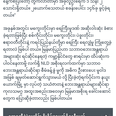
နေ့ကစပြီးတော့ တွက်လာတာမှာ အခုလူဦးရေက ၁ သိန်း ၂
သောင်းရှိတယ်။ ၂ယောက်သေတယ် စခန်းပေါင်း ၁၄၆ခု ဖွင့်ခဲ့ရ
တယ်။”
အခုနှစ်အတွင်း မကွေးတိုင်းမှာ ရေကြီးမှုဒဏ် အဆိုးဝါးဆုံး ခံစား
ခဲ့ရတာဖြစ်ပြီး စစ်ကိုင်းတိုင်း၊ မကွေးတိုင်း၊ ပဲခူးတိုင်း၊
ဧရာဝတီတိုင်းနဲ့ ကရင်ပြည်နယ်တို့မှာ ရေကြီး ရေလျှံမှု ကြုံတွေ့ခဲ့
ရတာလဲ ဖြစ်ပါ တယ်။ မြန်မာပြည်ဟာ သဘာဝဘေးအန္တရာယ်
အများဆုံး ရင်ဆိုင်နေရတဲ့ ကမ္ဘာ့နိုင်ငံတွေ စာရင်းမှာ ထိပ်ဆုံးက
ပါဝင်နေတာမို့ လက်ရှိ NLD အစိုးရလက်ထက်မှာ သဘာဝ
ဘေးအန္တရာယ်ဆိုင်ရာ စီမံခန့်ခွဲ မှုကို အဓိက ဦးစားပေး မူဝါဒ
အဖြစ် ချမှတ်ဆောင်ရွက်သွားမယ် လို့ ပြီးခဲ့တဲ့ရက်ပိုင်းက နယူး
ယောက်မြို့ မှာ လုပ်တဲ့ သယံဇာတနဲ့ ဘေးအန္တရာယ်များဆိုင်ရာ
ကုလသမဂ္ဂ အထူးအစည်းအဝေးမှာ မြန်မာအစိုးရ ခေါင်းဆောင်
တွေက ပြောဆိုခဲ့တာလည်း ဖြစ်ပါတယ်။