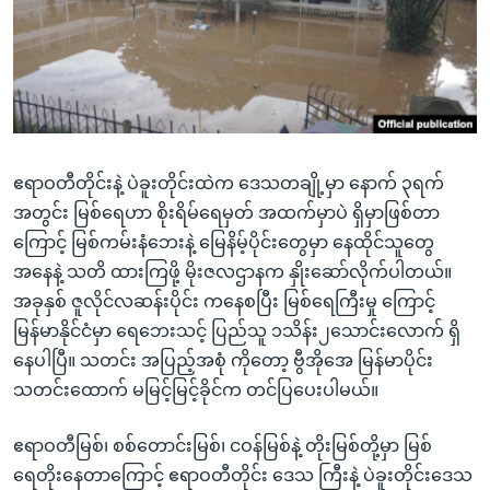
အ
သုတပဒေသာ အင်္ဂလိပ်စာ
ညွန်း
Learning English
စာမျက်နှာ
သို့
ဗွီအိုအေ လူမှုကွန်ယက်များ
ကျော်
ကြည့်
ဧရာဝတီတိုင်းနဲ့ ပဲခူးတိုင်းထဲက ဒေသတချို့မှာ နောက် ၃ရက်
ရန်
ဘာသာစကားများ
အတွင်း မြစ်ရေဟာ စိုးရိမ်ရေမှတ် အထက်မှာပဲ ရှိမှာဖြစ်တာ
ရှာဖွေ
ကြောင့် မြစ်ကမ်းနံဘေးနဲ့ မြေနိမ့်ပိုင်းတွေမှာ နေထိုင်သူတွေ
ရန်
အနေနဲ့ သတိ ထားကြဖို့ မိုးဇလဌာနက နှိုးဆော်လိုက်ပါတယ်။
နေရာ
အခုနှစ် ဇူလိုင်လဆန်းပိုင်း ကနေစပြီး မြစ်ရေကြီးမှု ကြောင့်
သို့
မြန်မာနိုင်ငံမှာ ရေဘေးသင့် ပြည်သူ ၁သိန်း၂သောင်းလောက် ရှိ
ကျော်
နေပါပြီ။ သတင်း အပြည့်အစုံ ကိုတော့ ဗွီအိုအေ မြန်မာပိုင်း
ရန်
သတင်းထောက် မမြင့်မြင့်ခိုင်က တင်ပြပေးပါမယ်။
ဧရာဝတီမြစ်၊ စစ်တောင်းမြစ်၊ ငဝန်မြစ်နဲ့ တိုးမြစ်တို့မှာ မြစ်
ရေတိုးနေတာကြောင့် ဧရာဝတီတိုင်း ဒေသ ကြီးနဲ့ ပဲခူးတိုင်းဒေသ