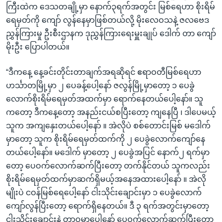
ကြီးထဲက ဒေသတချို့မှာ နောက်၃ရက်အတွင်း မြစ်ရေဟာ စိုးရိမ်
ရေမှတ်ကို ကျော် လွန်နေမှာဖြစ်တယ်လို့ မိုးလေဝသနဲ့ ဇလဗေဒ
ညွှန်ကြားမှု ဦးစီးဌာနက ဒုညွှန်ကြားရေးမှူးချုပ် ဒေါက် တာ ကျော်
မိုးဦး ပြောပါတယ်။
“ဒီကနေ့ နေ့ခင်းတိုင်းတာချက်အရဆိုရင် ဧရာဝတီမြစ်ရေဟာ
ဟင်္သာတမြို့မှာ ၂ ပေခန့်ပေါ့နော် ဇလွန်မြို့မှာတော့ ၁ ပေခွဲ
လောက်စိုးရိမ်ရေမှတ်အထက်မှာ ရောက်နေတယ်ပေါ့နော်။ သူ
ကတော့ ဒီကနေ့တော့ အနည်းငယ်စပြီးတော့ ကျနေပြီ ၊ ဒါပေမယ့်
သူက အကျနှေးတယ်ပေါ့နော် ။ အဲလိုပဲ စစ်တောင်းမြစ် မဒေါက်
မှာတော့ သူက စိုးရိမ်ရေမှတ်ထက်ကို ၂ ပေခွဲလောက်ကျော်နေ
တယ်ပေါ့နော်။ မဒေါက် မှာတော့ ၂ ပေခွဲအပြင် နောက်၂ ရက်မှာ
တော့ ပေဝက်လောက်ဆက်ပြီးတော့ တက်နိုင်တယ် သူကလည်း
စိုးရိမ်ရေမှတ်ထက်မှာဆက်ရှိမယ့်အနေအထားပေါ့နော် ။ အဲလို
မျိုးပဲ ငဝန်မြစ်ရေပေါ့နော် ငါးသိုင်းချောင်းမှာ ၁ ပေခွဲလောက်
ကျော်လွန်ပြီးတော့ ရောက်ရှိနေတယ်။ ဒီ ၃ ရက်အတွင်းမှာတော့
ငါးသိုင်းချောင်းနဲ့ တာဝမှာပေါ့နော် ပေဝက်လောက်ဆက်ပြီးတော့