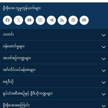
ဗွီအိုအေ လူမှုကွန်ယက်များ
သတင်း
၀န်ဆောင်မှုများ
အပတ်စဉ်ကဏ္ဍများ
အင်္ဂလိပ်သင်ခန်းစာများ
ရေဒီယို
ရုပ်သံအစီအစဉ်နှင့် ဗွီဒီယိုကဏ္ဍများ
ဗွီအိုအေအကြောင်း