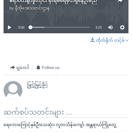
ဧရာဝတီနဲ့ပဲခူးတိုင်း စိုးရိမ်ရေမှတ်ရှိနေဦးမည်
by
ဗွီအိုအေသတင်းဌာန
No media source currently available
0:00
3:23
တိုက်ရိုက် လင့်ခ်
မျှဝေပါ
Follow us
မြင့်မြင့်ခိုင်
ဆက်စပ်သတင်းများ ...
ရေဘေးကြောင့်နှစ်ဦးသေဆုံး၊ လူတသိန်းကျော် အန္တရာယ်ကြုံတွေ့