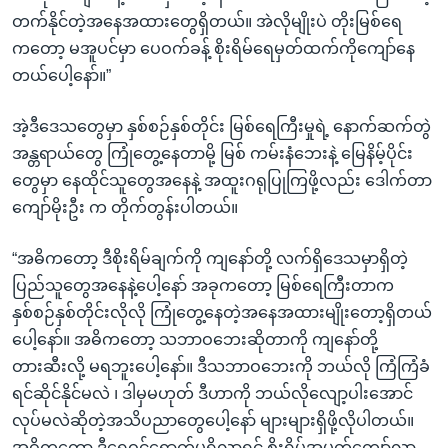
တက်နိုင်တဲ့အနေအထားတွေရှိတယ်။ အဲလိုမျိုးပဲ တိုးမြစ်ရေ
ကတော့ မအူပင်မှာ ပေဝက်ခန့် စိုးရိမ်ရေမှတ်ထက်ကိုကျော်နေ
တယ်ပေါ့နော်။”
အဲ့ဒီဒေသတွေမှာ နှစ်စဉ်နှစ်တိုင်း မြစ်ရေကြီးမှုရဲ့ နောက်ဆက်တွဲ
အန္တရာယ်တွေ ကြုံတွေ့နေတာမို့ မြစ် ကမ်းနံဘေးနဲ့ မြေနိမ့်ပိုင်း
တွေမှာ နေထိုင်သူတွေအနေနဲ့ အထူးဂရုပြုကြဖို့လည်း ဒေါက်တာ
ကျော်မိုးဦး က တိုက်တွန်းပါတယ်။
“အဓိကတော့ ဒီစိုးရိမ်ချက်ကို ကျနော်တို့ လက်ရှိဒေသမှာရှိတဲ့
ပြည်သူတွေအနေနဲ့ပေါ့နော် အခုကတော့ မြစ်ရေကြီးတာက
နှစ်စဉ်နှစ်တိုင်းလိုလို ကြုံတွေ့နေတဲ့အနေအထားမျိုးတော့ရှိတယ်
ပေါ့နော်။ အဓိကတော့ သဘာဝဘေးဆိုတာကို ကျနော်တို့
တားဆီးလို့ မရဘူးပေါ့နော်။ ဒီသဘာဝဘေးကို ဘယ်လို ကြံကြံခံ
ရင်ဆိုင်နိုင်မလဲ ၊ ဒါမှမဟုတ် ဒီဟာကို ဘယ်လိုလျော့ပါးအောင်
လုပ်မလဲဆိုတဲ့အသိပညာတွေပေါ့နော် များများရှိဖို့လိုပါတယ်။
အဓိကတော့ ဒီရေဝင်ရောက်မှုရှိလာရင် စိုးရိမ်အမှတ်ကျော်လာ