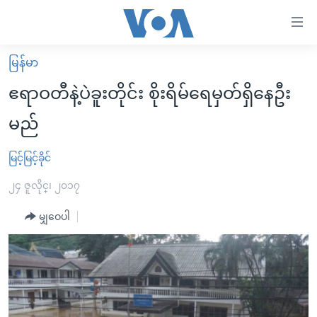
သုံး
ရ
လွယ်ကူ
မြန်မာ
မူလစာမျက်နှာ
စေ
ဧရာဝတီနဲ့ပဲခူးတိုင်း စိုးရိမ်ရေမှတ်ရှိနေဦး
မြန်မာ
သည့်
မည်
ကမ္ဘာ့သတင်းများ
Link
ဗွီဒီယို
နိုင်ငံတကာ
မြင့်မြင့်ခိုင်
များ
သတင်းလွတ်လပ်ခွင့်
အမေရိကန်
၂၄ ဇူလိုင္၊ ၂၀၁၇
ပင်မ
ရပ်ဝန်းတခု လမ်းတခု အလွန်
တရုတ်
အကြောင်းအရာ
မျှဝေပါ
သို့
အင်္ဂလိပ်စာလေ့လာမယ်
အစ္စရေး-ပါလက်စတိုင်း
ကျော်
အပတ်စဉ်ကဏ္ဍများ
အမေရိကန်သုံးအီဒီယံ
ကြည့်
ရေဒီယိုနှင့်ရုပ်သံ အချက်အလက်များ
မကြေးမုံရဲ့ အင်္ဂလိပ်စာ
ရေဒီယို
ရန်
ပင်မ
ရေဒီယို/တီဗွီအစီအစဉ်
ရုပ်ရှင်ထဲက အင်္ဂလိပ်စာ
တီဗွီ