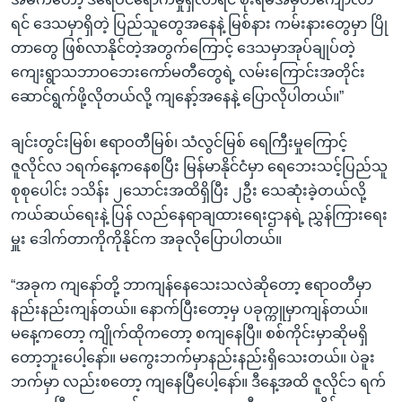
ရင် ဒေသမှာရှိတဲ့ ပြည်သူတွေအနေနဲ့ မြစ်နား ကမ်းနားတွေမှာ ပြို
တာတွေ ဖြစ်လာနိုင်တဲ့အတွက်ကြောင့် ဒေသမှာအုပ်ချုပ်တဲ့
ကျေးရွာသဘာဝဘေးကော်မတီတွေရဲ့ လမ်းကြောင်းအတိုင်း
ဆောင်ရွက်ဖို့လိုတယ်လို့ ကျနော့်အနေနဲ့ ပြောလိုပါတယ်။”
ချင်းတွင်းမြစ်၊ ဧရာဝတီမြစ်၊ သံလွင်မြစ် ရေကြီးမှုကြောင့်
ဇူလိုင်လ ၁ရက်နေ့ကနေစပြီး မြန်မာနိုင်ငံမှာ ရေဘေးသင့်ပြည်သူ
စုစုပေါင်း ၁သိန်း ၂သောင်းအထိရှိပြီး ၂ဦး သေဆုံးခဲ့တယ်လို့
ကယ်ဆယ်ရေးနဲ့ ပြန် လည်နေရာချထားရေးဌာနရဲ့ ညွှန်ကြားရေး
မှူး ဒေါက်တာကိုကိုနိုင်က အခုလိုပြောပါတယ်။
“အခုက ကျနော်တို့ ဘာကျန်နေသေးသလဲဆိုတော့ ဧရာဝတီမှာ
နည်းနည်းကျန်တယ်။ နောက်ပြီးတော့မှ ပခုက္ကူမှာကျန်တယ်။
မနေ့ကတော့ ကျိုက်ထိုကတော့ စကျနေပြီ။ စစ်ကိုင်းမှာဆိုမရှိ
တော့ဘူးပေါ့နော်။ မကွေးဘက်မှာနည်းနည်းရှိသေးတယ်။ ပဲခူး
ဘက်မှာ လည်းစတော့ ကျနေပြီပေါ့နော်။ ဒီနေ့အထိ ဇူလိုင်၁ ရက်