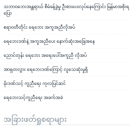
သဘာဝဘေးအန္တရာယ် စီမံခန့်ခွဲမှု ဦးစားပေးလုပ်နေကြောင်း မြန်မာအစိုးရ
ပြော
ဧရာဝတီတိုင်း ရေဘေး အကူအညီလိုအပ်
ရေဘေးဒဏ်နဲ့ အကူအညီပေး နောက်ဆုံးအခြေအနေ
ညောင်တုန်း ရေဘေး အရေးပေါ်အကူညီ လိုအပ်
အာရှတလွှား ရေဘေးဒဏ်ကြောင့် လူသေဆုံးမှုရှိ
မိုးဒဏ်သင့် ကူညီရေး ကုလပြင်ဆင်
ရေဘေးသင့်ကူညီရေး အခက်အခဲ
အခြားဖတ်ရှုစရာများ