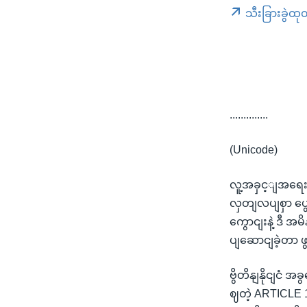
သီးခြားခွဲထု
..............
(Unicode)
လူ့အခှင့ျအရေး လ
လှတျလပျစှာ ပွ
ကွောငျးနဲ့ ဒီ အ
ပျဆောငျခဲ့တာ 
ဗွိတိနျနိုငျငံ အ
ဈတဲ့ ARTICLE 1