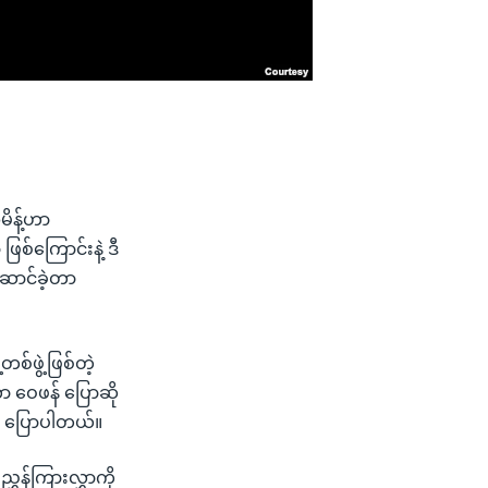
မိန့်ဟာ
စ်ကြောင်းနဲ့ ဒီ
ဆောင်ခဲ့တာ
တစ်ဖွဲ့ဖြစ်တဲ့
ာ ဝေဖန် ပြောဆို
်း ပြောပါတယ်။
ွှန်ကြားလွှာကို