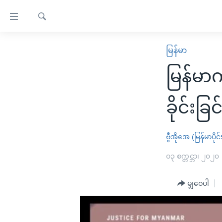
သုံး
ရ
ရှာဖွေ
လွယ်ကူ
မူလစာမျက်နှာ
မြန်မာ
ရ
စေ
မြန်မာ
လာ
မြန်မာ
သည့်
ဒ်
ကမ္ဘာ့သတင်းများ
Link
ဗွီဒီယို
နိုင်ငံတကာ
ခိုင်းခြ
များ
သတင်းလွတ်လပ်ခွင့်
အမေရိကန်
ပင်မ
ရပ်ဝန်းတခု လမ်းတခု အလွန်
တရုတ်
ဗွီအိုအေ (မြန်မာပိုင်
အကြောင်းအရာ
အင်္ဂလိပ်စာလေ့လာမယ်
အစ္စရေး-ပါလက်စတိုင်း
၀၃ စက္တင္ဘာ၊ ၂၀၂၀
သို့
အပတ်စဉ်ကဏ္ဍများ
အမေရိကန်သုံးအီဒီယံ
ကျော်
မျှဝေပါ
ကြည့်
ရေဒီယိုနှင့်ရုပ်သံ အချက်အလက်များ
မကြေးမုံရဲ့ အင်္ဂလိပ်စာ
ရေဒီယို
ရန်
ရေဒီယို/တီဗွီအစီအစဉ်
ရုပ်ရှင်ထဲက အင်္ဂလိပ်စာ
တီဗွီ
ပင်မ