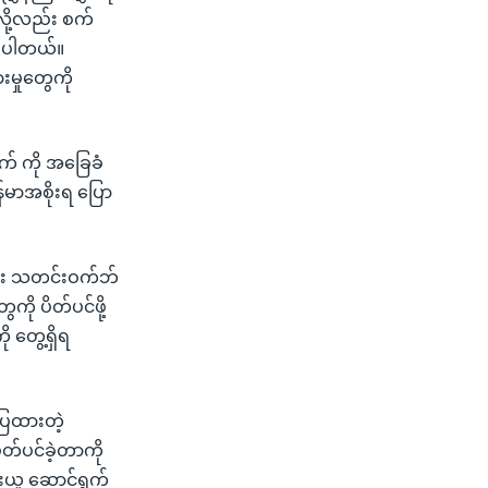
ု့လည်း စက်
ားပါတယ်။
းမှုတွေကို
ျက် ကို အခြေခံ
ြန်မာအစိုးရ ပြော
သား သတင်းဝက်ဘ်
ကို ပိတ်ပင်ဖို့
တွေ့ရှိရ
ပြထားတဲ့
ပိတ်ပင်ခဲ့တာကို
ေးယူ ဆောင်ရွက်