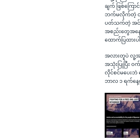
ချက် ဖြစ်ကြောင်
ဘက်မလိုက်တဲ့ တ
ပတ်သက်တဲ့ အင်တာ
အစည်းတွေအနေနဲ့
ထောက်ပြထားပ
အလားတူပဲ လူ့အခ
အသုံးပြုပြီး ဝက
လိုင်စင်မပေးဘဲ 
ဘာလ ၁ ရက်နေ့