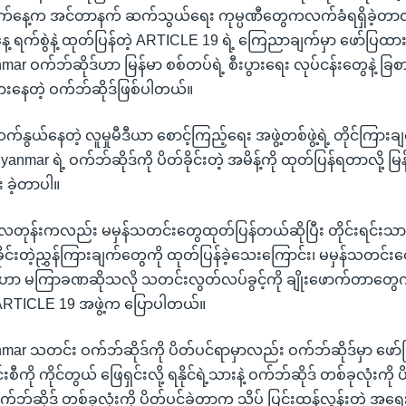
နေ့က အင်တာနက် ဆက်သွယ်ရေး ကုမ္ပဏီတွေကလက်ခံရရှိခဲ့တာလိ
့ ရက်စွဲနဲ့ ထုတ်ပြန်တဲ့ ARTICLE 19 ရဲ့ ကြေညာချက်မှာ ဖော်ပြထ
mar ဝက်ဘ်ဆိုဒ်ဟာ မြန်မာ စစ်တပ်ရဲ့ စီးပွားရေး လုပ်ငန်းတွေနဲ့ ခြစာ
းနေတဲ့ ဝက်ဘ်ဆိုဒ်ဖြစ်ပါတယ်။
က်နွယ်နေတဲ့ လူမှုမီဒီယာ စောင့်ကြည့်ရေး အဖွဲ့တစ်ဖွဲ့ရဲ့ တိုင်ကြားခ
Myanmar ရဲ့ ဝက်ဘ်ဆိုဒ်ကို ပိတ်ခိုင်းတဲ့ အမိန့်ကို ထုတ်ပြန်ရတာလို့ မ
 ခဲ့တာပါ။
တုန်းကလည်း မမှန်သတင်းတွေထုတ်ပြန်တယ်ဆိုပြီး တိုင်းရင်း
ခိုင်းတဲ့ညွှန်ကြားချက်တွေကို ထုတ်ပြန်ခဲ့သေးကြောင်း၊ မမှန်သတင်းတွေ
ာ မကြာခဏဆိုသလို သတင်းလွတ်လပ်ခွင့်ကို ချိုးဖောက်တာတွေကို 
ARTICLE 19 အဖွဲ့က ပြောပါတယ်။
nmar သတင်း ဝက်ဘ်ဆိုဒ်ကို ပိတ်ပင်ရာမှာလည်း ဝက်ဘ်ဆိုဒ်မှာ ဖော်
ကို ကိုင်တွယ် ဖြေရှင်းလို့ ရနိုင်ရဲ့သားနဲ့ ဝက်ဘ်ဆိုဒ် တစ်ခုလုံးကို 
က်ဘ်ဆိုဒ် တစ်ခုလုံးကို ပိတ်ပင်ခဲ့တာက သိပ် ပြင်းထန်လွန်းတဲ့ အရ