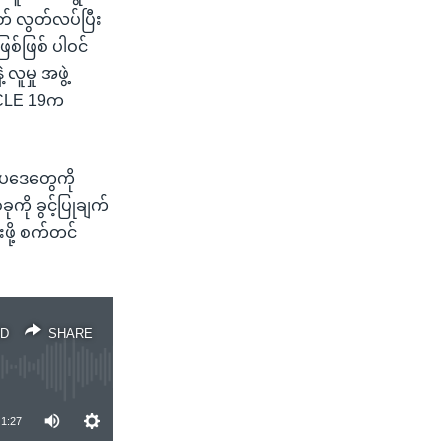
ုတ် လွတ်လပ်ပြီး
စ်ဖြစ် ပါဝင်
ူမှု အဖွဲ့
TICLE 19က
ဥပဒေတွေကို
ကို ခွင့်ပြုချက်
ဖို့ စက်တင်
D
SHARE
1:27