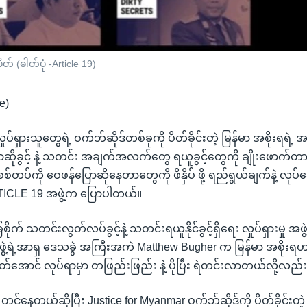
် (ဓါတ်ပုံ -Article 19)
e)
ုပ်ရှားသူတွေရဲ့ ဝက်ဘ်ဆိုဒ်တစ်ခုကို ပိတ်ခိုင်းတဲ့ မြန်မာ အစိုးရရဲ့ အ
ဆိုခွင့် နဲ့ သတင်း အချက်အလက်တွေ ရယူခွင့်တွေကို ချိုးဖောက်တာ ဖြ
စ်တပ်ကို ဝေဖန်ပြောဆိုနေတာတွေကို ဖိနှိပ် ဖို့ ရည်ရွယ်ချက်နဲ့ လုပ်
TICLE 19 အဖွဲ့က ပြောပါတယ်။
ြေစိုက် သတင်းလွတ်လပ်ခွင့်နဲ့ သတင်းရယူနိုင်ခွင့်ရှိရေး လှုပ်ရှားမှု အဖွဲ့
ဲ့ရဲ့အာရှ ဒေသခွဲ အကြီးအကဲ Matthew Bugher က မြန်မာ အစိုးရဟ
ဆိတ်အောင် လုပ်ရာမှာ တဖြည်းဖြည်း နဲ့ ပိုပြီး ရဲတင်းလာတယ်လို့လည
င်နေတယ်ဆိုပြီး Justice for Myanmar ဝက်ဘ်ဆိုဒ်ကို ပိတ်ခိုင်းတဲ့ ည