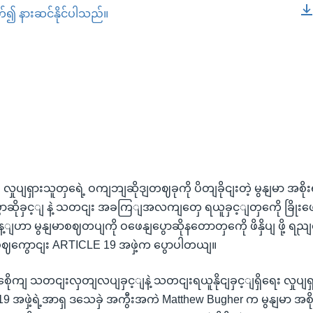
တ်၍ နားဆင်နိုင်ပါသည်။
EMBED
ှုပျရှားသူတှရေဲ့ ဝကျဘျဆိုဒျတဈခုကို ပိတျခိုငျးတဲ့ မွနျမာ အစို
ောဆိုခှင့ျ နဲ့ သတငျး အခကြျအလကျတှေ ရယူခှင့ျတှကေို ခြိုး
မိန့ျဟာ မွနျမာစဈတပျကို ဝဖေနျပွောဆိုနတောတှကေို ဖိနှိပျ ဖို့ ရည
ဖွဈကွောငျး ARTICLE 19 အဖှဲ့က ပွောပါတယျ။
ခွစေိုကျ သတငျးလှတျလပျခှင့ျနဲ့ သတငျးရယူနိုငျခှင့ျရှိရေး လှုပျရှား
9 အဖှဲ့ရဲ့အာရှ ဒသေခှဲ အကွီးအကဲ Matthew Bugher က မွနျမာ အစ