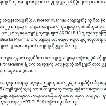
ု နှုတျဆိတျအောငျ လုပျရာမှာ တဖွညျးဖွညျး နဲ့ ပိုပွီး ရဲတငျးလာတယ
တငျနတေယျဆိုပွီးJustice for Myanmar ဝကျဘျဆိုဒျကို ပိတျခိုငျ
ျလ ၂၇ ရကျနေ့က အငျတာနကျ ဆကျသှယျရေး ကုမ်ပဏီတှကေလကျခံ
ာ ၂ ရကျနေ့ ရကျစှဲနဲ့ ထုတျပွနျတဲ့ ARTICLE 19 ရဲ့ ကွညောခက
ice for Myanmar ဝကျဘျဆိုဒျဟာ မွနျမာ စဈတပျရဲ့ စီးပှားရေး လု
ထုတျဖောျ ရေးသားနတေဲ့ ဝကျဘျဆိုဒျဖွဈပါတယျ။
ဆကျနှယျနတေဲ့ လူမှုမီဒီယာ စောင့ျကွည့ျရေး အဖှဲ့တဈဖှဲ့ရဲ့ တိုင
ce for Myanmar ရဲ့ ဝကျဘျဆိုဒျကို ပိတျခိုငျးတဲ့ အမိန့ျကို ထုတျပွ
့ျရက ပွောထား ခဲ့တာပါ။
လတုနျးကလညျး မမှနျသတငျးတှထေုတျပွနျတယျဆိုပွီး တိုငျးရ
ု ပိတျခိုငျးတဲ့ညှှနျကွားခကြျတှကေို ထုတျပွနျခဲ့သေးကွောငျး၊
ို့ ရညျရှယျတာတှဟော မကွာခဏဆိုသလို သတငျးလှတျလပျခှင့ျကို
ရကွောငျး လညျး ARTICLE 19 အဖှဲ့က ပွောပါတယျ။