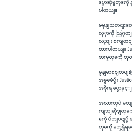
ပွောဆိုမှုတှကေိ
ပါတယျ။
မမှနျသတငျးတှေ 
လှှာကို ဩဂုတ
လညျး စကျတငျ ဘ
ထားပါတယျ။ Just
စားမှုတှကေို 
မွနျမာစဈတပျနဲ့
အခွခေံပွီး Justi
အစိုးရ ပွောခှင
အလားတူပဲ မတျ
ကျဘျဆိုဒျတှကေိ
ကေို ပိတျပငျဖ
တှကေို တှေ့ရှိ