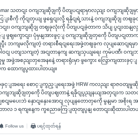
yanmar သတငျး ဝကျဘျဆိုဒျကို ပိတျပငျရာမှာလညျး ဝကျဘျဆိုဒျမှ
ီကို ကိုငျတှယျ ဖွရှေငျးလို့ ရနိုငျရဲ့သားနဲ့ ဝကျဘျဆိုဒျ တဈခုလုံ
ာငျး၊ ဝကျဘျဆိုဒျ တဈခုလုံးကို ပိတျပငျခဲ့တာက သိပျ ပွငျးထနျလ
ဖွဈကွောငျး၊ ပုံမှနျအားဖွင့ျ ဝကျဘျဆိုဒျတှကေို ပိတျပငျတာက 
ွီး ဘကျမလိုကျတဲ့ တရားစီရငျရေးအဖှဲ့တဈခုက လုပျဆောငျရမှာ
 ပါဝငျ ပတျသကျတဲ့ အငျတာနကျ ဆကျသှယျရေး ကုမ်ပဏီ၊ ဝကျဘျဆိ
မှု အဖှဲ့အစညျးတှအေနနေဲ့ တရားရုံးမှာ ဖွကွေား လြှောကျထားခှင့ျ 
19က ထောကျပွထားပါတယျ။
ခှင့ျအရေး စောင့ျကွည့ျရေးအဖှဲ့ HRW ကလညျး ရာဇဝတျမှုဆိ
ွီး ဝကျဘျဆိုဒျတှကေို ပိတျပဈတာနဲ့ ရခိုငျပွညျနယျအတှငျးက သတငျ
ျစငျမပေးဘဲ နှောငျနှေးအောငျ လုပျနတောတှကေို မွနျမာ အစိုးရ အန
ငျ ဘာလ ၁ ရကျနေ့က ကွညောခကြျထုတျပွနျ တောငျးဆိုထားပါတ
Follow us
ပရင့်ထုတ်ရန်