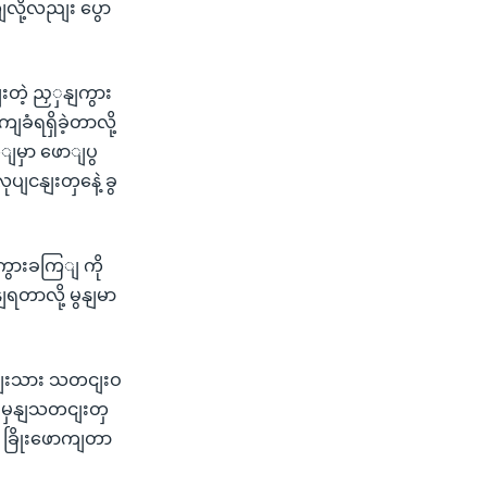
ျလို့လညျး ပွော
းတဲ့ ညှှနျကွား
ရရှိခဲ့တာလို့
ြျမှာ ဖောျပွ
ပျငနျးတှနေဲ့ ခွ
ျကွားခကြျ ကို
နျရတာလို့ မွနျမာ
ငျးသား သတငျးဝ
 မမှနျသတငျးတှ
 ခြိုးဖောကျတာ