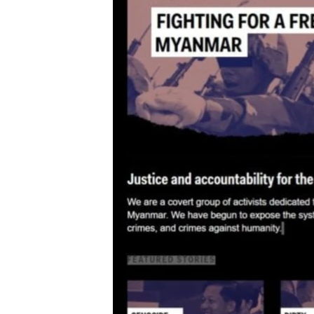
သုတပဒေသာ အင်္ဂလိပ်စာ
အ
ညွန်း
စာမျက်နှာ
သို့
ကျော်
ကြည့်
ရန်
ရှာဖွေ
ရန်
နေရာ
သို့
ကျော်
ရန်