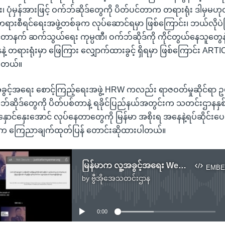
း၊ ပုံမှန်အားဖြင့် ဝက်ဘ်ဆိုဒ်တွေကို ပိတ်ပင်တာက တရားရုံး ဒါမှမဟ
ရားစီရင်ရေးအဖွဲ့တစ်ခုက လုပ်ဆောင်ရမှာ ဖြစ်ကြောင်း၊ ဘယ်လိုပဲဖြ
နက် ဆက်သွယ်ရေး ကုမ္ပဏီ၊ ဝက်ဘ်ဆိုဒ်ကို ကိုင်တွယ်နေသူတွေနဲ့ လ
 တရားရုံးမှာ ဖြေကြား လျှောက်ထားခွင့် ရှိရမှာ ဖြစ်ကြောင်း AR
ါတယ်။
ွင့်အရေး စောင့်ကြည့်ရေးအဖွဲ့ HRW ကလည်း ရာဇဝတ်မှုဆိုင်ရာ 
်ဘ်ဆိုဒ်တွေကို ပိတ်ပစ်တာနဲ့ ရခိုင်ပြည်နယ်အတွင်းက သတင်းဌာနနှစ်ခု
နှောင်နှေးအောင် လုပ်နေတာတွေကို မြန်မာ အစိုးရ အနေနဲ့ရပ်ဆိုင်းပေး
က ကြေညာချက်ထုတ်ပြန် တောင်းဆိုထားပါတယ်။
မြန်မာက လူ့အခွင့်အရေး Website ကို ပိတ်ခိုင်းခြင်း Article 19 ရှုတ်ချ
EMBE
by
ဗွီအိုအေသတင်းဌာန
No media source currently available
0:00