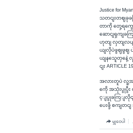
Justice for M
သတငျးတဈခုခငြျးစ
တာကို တှေ့ရကွေ
ဆောငျရှကျခကြျ 
ဟုတျ လှတျလပျပ
ယျလိုပဲဖွဈဖွဈ
ယျနသေူတှနေဲ့ လူ
ငျး ARTICLE 
အလားတူပဲ လူ့အ
ကေို အသုံးပွုပ
င့ျပွုခကြျလိုင
ပေးဖို့ စကျတ
မျှဝေပါ