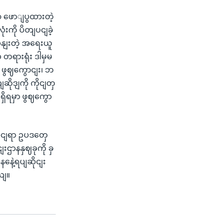
ာ ဖောျပွထားတဲ့
းကို ပိတျပငျခဲ့
ှနျးတဲ့ အရေးယူ
တရားရုံး ဒါမှမ
 ဖွဈကွောငျး၊ ဘ
ုဒျကို ကိုငျတှ
ရှိရမှာ ဖွဈကွော
ုငျရာ ဥပဒတှေ
းဌာနနှဈခုကို ခှ
နေဲ့ရပျဆိုငျး
ယျ။