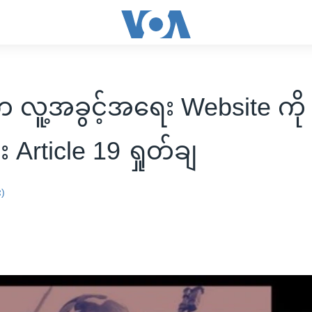
က လူ့အခွင့်အရေး Website ကို 
င်း Article 19 ရှုတ်ချ
း)