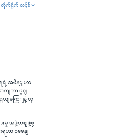
တိုက်ရိုက် လင့်ခ်
SHARE
းရရဲ့ အမိန့ျဟာ
ဖောကျတာ ဖွဈ
ျရှယျခကြျနဲ့ လု
မှု အဖှဲ့တဈဖှဲ့ဖွ
ိုးရဟာ ဝဖေနျ