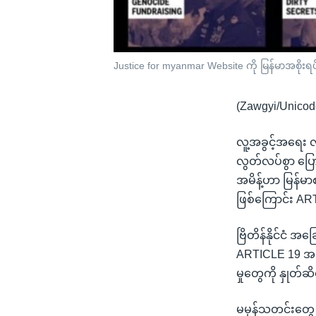
Justice for myanmar Website ကို မြန်မာအစိုးရပိတ
(Zawgyi/Unicod
လူ့အခွင့်အရေး လှ
လွတ်လပ်စွာ ပြော
အမိန့်ဟာ မြန်မာစ
ဖြစ်ကြောင်း AR
ဗြိတိန်နိုင်ငံ အခ
ARTICLE 19 အဖွ
မှုတွေကို နှုတ်
မမှန်သတင်းတွေ တ