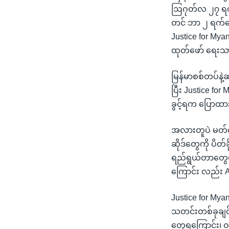
ဩဂုတ်လ ၂၇ ရက်
တင် ဘာ ၂ ရက်နေ
Justice for Myan
ထုတ်ဖော် ရေးသာ
မြန်မာစစ်တပ်နဲ့ဆ
ပြီး Justice for 
ခွင့်ရက ပြောထား
အလားတူပဲ မတ်လ
ဆိုဒ်တွေကို ပိတ်
ရည်ရွယ်တာတွေဟ
ကြောင်း လည်း 
Justice for Mya
သတင်းတစ်ခုချင်းစီ
တွေ့ရကြောင်း၊ ဝ