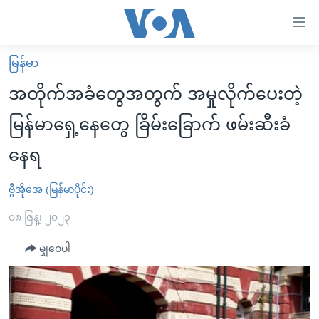
သုံး
ရ
လွယ်ကူ
မြန်မာ
မူလစာမျက်နှာ
စေ
အတိုက်အခံတွေအတွက် အမှုလိုက်ပေးတဲ့
မြန်မာ
သည့်
မြန်မာရှေ့နေတွေ ခြိမ်းခြောက် ဖမ်းဆီးခံ
ကမ္ဘာ့သတင်းများ
Link
နေရ
ဗွီဒီယို
နိုင်ငံတကာ
များ
သတင်းလွတ်လပ်ခွင့်
အမေရိကန်
ပင်မ
ဗွီအိုအေ (မြန်မာပိုင်း)
ရပ်ဝန်းတခု လမ်းတခု အလွန်
တရုတ်
အကြောင်းအရာ
၀၈ ဇြန္၊ ၂၀၂၃
သို့
အင်္ဂလိပ်စာလေ့လာမယ်
အစ္စရေး-ပါလက်စတိုင်း
ကျော်
မျှဝေပါ
အပတ်စဉ်ကဏ္ဍများ
အမေရိကန်သုံးအီဒီယံ
ကြည့်
ရေဒီယိုနှင့်ရုပ်သံ အချက်အလက်များ
မကြေးမုံရဲ့ အင်္ဂလိပ်စာ
ရေဒီယို
ရန်
ပင်မ
ရေဒီယို/တီဗွီအစီအစဉ်
ရုပ်ရှင်ထဲက အင်္ဂလိပ်စာ
တီဗွီ