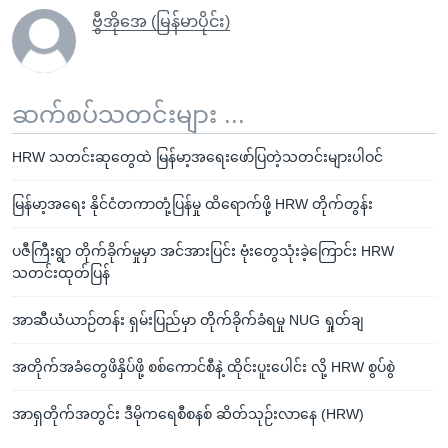
ဗွီအိုအေ (မြန်မာပိုင်း)
ဆက်စပ်သတင်းများ ...
HRW သတင်းဆုတွေထဲ မြန်မာ့အရေးဖော်ပြတဲ့သတင်းများပါဝင်
မြန်မာ့အရေး နိုင်ငံတကာတုံ့ပြန်မှု ထိရောက်ဖို့ HRW တိုက်တွန်း
ပဇီကြီးရွာ တိုက်ခိုက်မှုမှာ အင်အားပြင်း ဗုံးတွေသုံးခဲ့ကြောင်း HRW
သတင်းထုတ်ပြန်
အာဆီယံယာဉ်တန်း ရှမ်းပြည်မှာ တိုက်ခိုက်ခံရမှု NUG ရှုတ်ချ
အတိုက်အခံတွေဖိနှိပ်ဖို့ စစ်ကောင်စီနဲ့ ထိုင်းပူးပေါင်း လို့ HRW စွပ်စွဲ
အာရှတိုက်အတွင်း ဒီမိုကရေစီစနစ် ဆိတ်သုဉ်းလာနေ (HRW)