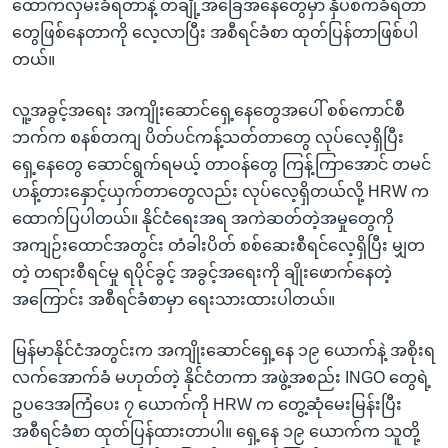
ထောက်လှမ်းခံရတာနဲ့ တချို့အခြေအနေတွေမှာ နှိပ်စက်ခံရတာ
တွေဖြစ်နေတာကို လေ့လာပြီး အစီရင်ခံစာ ထုတ်ပြန်တာဖြစ်ပါ
တယ်။
လူ့အခွင့်အရေး အကျိုးဆောင်ရှေ့နေတွေအပေါ် စစ်ကောင်စီ
ဘက်က စနစ်တကျ ပိတ်ပင်ကန့်သတ်တာတွေ လုပ်လေ့ရှိပြီး
ရှေ့နေတွေ ဆောင်ရွက်ရမယ့် တာဝန်တွေ ကြန့်ကြာအောင် တမင်
ဟန့်တားနှောင့်ယှက်တာတွေလည်း လုပ်လေ့ရှိတယ်လို့ HRW က
ထောက်ပြပါတယ်။ နိုင်ငံရေးအရ အကဲဆတ်တဲ့အမှုတွေကို
အကျဉ်းထောင်အတွင်း တံခါးပိတ် စစ်ဆေးစီရင်လေ့ရှိပြီး မျှတ
တဲ့ တရားစီရင်မှု ရပိုင်ခွင့် အခွင့်အရေးကို ချိုးဖောက်နေတဲ့
အကြောင်း အစီရင်ခံစာမှာ ရေးသားထားပါတယ်။
မြန်မာနိုင်ငံအတွင်းက အကျိုးဆောင်ရှေ့နေ ၁၉ ယောက်နဲ့ အစိုးရ
လက်အောက်ခံ မဟုတ်တဲ့ နိုင်ငံတကာ အဖွဲ့အစည်း INGO တွေရဲ့
ဥပဒေအကြံပေး ၇ ယောက်ကို HRW က တွေ့ဆုံမေးမြန်းပြီး
အစီရင်ခံစာ ထုတ်ပြန်ထားတာပါ။ ရှေ့နေ ၁၉ ယောက်က သူတို့