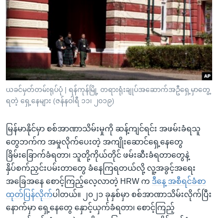
အ
သုတပဒေသာ အင်္ဂလိပ်စာ
ညွန်း
Learning English
စာမျက်နှာ
သို့
ဗွီအိုအေ လူမှုကွန်ယက်များ
ကျော်
ကြည့်
ရန်
ဘာသာစကားများ
ယခင်မှတ်တမ်းရုပ်ပုံ | ရန်ကုန်မြို့ တရားရုံးချုပ်အဆောက်အဦရှေ့မှာတွေ့
ရှာဖွေ
ရတဲ့ ရှေ့နေများ (ဇန်နဝါရီ ၁၁၊ ၂၀၁၉)
ရန်
နေရာ
မြန်မာနိုင်မှာ စစ်အာဏာသိမ်းမှုကို ဆန့်ကျင်ရင်း အဖမ်းခံရသူ
သို့
တွေဘက်က အမှုလိုက်ပေးတဲ့ အကျိုးဆောင်ရှေ့နေတွေ
ကျော်
ခြိမ်းခြောက်ခံရတာ၊ သူတို့ကိုယ်တိုင် ဖမ်းဆီးခံရတာတွေနဲ့
ရန်
နှိပ်စက်ညှင်းပမ်းတာတွေ ခံနေကြရတယ်လို့ လူ့အခွင့်အရေး
အခြေအနေ စောင့်ကြည့်လေ့လာတဲ့ HRW က
ဒီနေ့ အစီရင်ခံစာ
ထုတ်ပြန်လိုက်
ပါတယ်။ ၂၀၂၁ ခုနှစ်မှာ စစ်အာဏာသိမ်းလိုက်ပြီး
နောက်မှာ ရှေ့နေတွေ နှောင့်ယှက်ခံရတာ၊ စောင့်ကြည့်