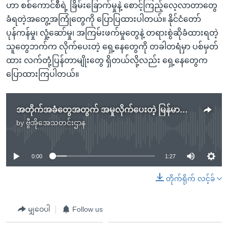
ဟာ စစ်ကောင်စီရဲ့ ခြိမ်းခြောက်မှုနဲ့ စောင့်ကြည့်လေ့လာတာတွေ
ခံရတဲ့အတွေ့အကြုံတွေကို ပြောပြထားပါတယ်။ နိုင်ငံတော်
ပုန်ကန်မှု၊ လှုံ့ဆော်မှု၊ အကြမ်းဖက်မှုတွေနဲ့ တရားစွဲဆိုခံထားရတဲ့
သူတွေဘက်က လိုက်ပေးတဲ့ ရှေ့နေတွေကို တခါတရံမှာ ပစ်မှတ်
ထား လက်တုံ့ပြန်တာမျိုးတွေ ရှိတယ်လို့လည်း ရှေ့နေတွေက
ပြောထားကြပါတယ်။
အတိုက်အခံတွေအတွက် အမှုလိုက်ပေးတဲ့ မြန်မာရှေ့နေတွေ ခြိမ်းခြောက် ဖမ်းဆီးခံနေရ
by
ဗွီအိုအေသတင်းဌာန
No media source currently available
0:00
1:27
တိုက်ရိုက် လင့်ခ်
မျှဝေပါ
Follow us