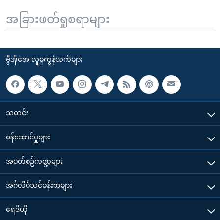
အခြားဖတ်ရှုစရာများ
ဗွီအိုအေ လူမှုကွန်ယက်များ
သတင်း
၀န်ဆောင်မှုများ
အပတ်စဉ်ကဏ္ဍများ
အင်္ဂလိပ်သင်ခန်းစာများ
ရေဒီယို