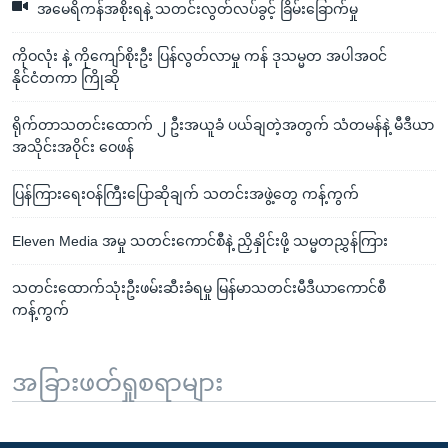
အမေရိကန်အစိုးရနဲ့ သတင်းလွတ်လပ်ခွင့် ခြိမ်းခြောက်မှု
ကိုဝလုံး နဲ့ ကိုကျော်စိုးဦး ပြန်လွတ်လာမှု ကန် ဒုသမ္မတ အပါအဝင်
နိုင်ငံတကာ ကြိုဆို
ရိုက်တာသတင်းထောက် ၂ ဦးအယူခံ ပယ်ချတဲ့အတွက် သံတမန်နဲ့ မီဒီယာ
အသိုင်းအဝိုင်း ဝေဖန်
ပြန်ကြားရေးဝန်ကြီးပြောဆိုချက် သတင်းအဖွဲ့တွေ ကန့်ကွက်
Eleven Media အမှု သတင်းကောင်စီနဲ့ ညှိနှိုင်းဖို့ သမ္မတညွှန်ကြား
သတင်းထောက်သုံးဦးဖမ်းဆီးခံရမှု မြန်မာသတင်းမီဒီယာကောင်စီ
ကန့်ကွက်
အခြားဖတ်ရှုစရာများ