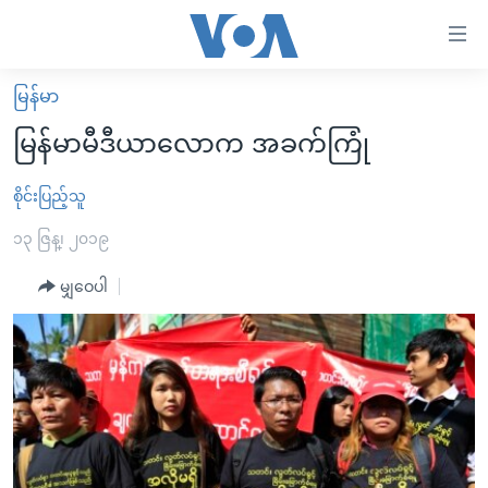
သုံး
ရ
လွယ်ကူ
မြန်မာ
မူလစာမျက်နှာ
စေ
မြန်မာမီဒီယာလောက အခက်ကြုံ
မြန်မာ
သည့်
ကမ္ဘာ့သတင်းများ
စိုင်းပြည့်သူ
Link
ဗွီဒီယို
နိုင်ငံတကာ
၁၃ ဇြန္၊ ၂၀၁၉
များ
သတင်းလွတ်လပ်ခွင့်
အမေရိကန်
မျှဝေပါ
ပင်မ
ရပ်ဝန်းတခု လမ်းတခု အလွန်
တရုတ်
အကြောင်းအရာ
သို့
အင်္ဂလိပ်စာလေ့လာမယ်
အစ္စရေး-ပါလက်စတိုင်း
ကျော်
အပတ်စဉ်ကဏ္ဍများ
အမေရိကန်သုံးအီဒီယံ
ကြည့်
ရေဒီယိုနှင့်ရုပ်သံ အချက်အလက်များ
မကြေးမုံရဲ့ အင်္ဂလိပ်စာ
ရေဒီယို
ရန်
ပင်မ
ရေဒီယို/တီဗွီအစီအစဉ်
ရုပ်ရှင်ထဲက အင်္ဂလိပ်စာ
တီဗွီ