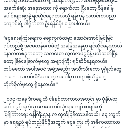
လက်ရှိ သတင်းမီဒီယာ ရဲ့ အခန်းကဏ္ဍဟာ ဆယ်စုနှစ်အတွင်း
အခက်ခဲဆုံး အနေအထား ကို ရောက်လာ ပြီးတော့ စိန်ခေါ်မှု
ပေါင်းများစွာနဲ့ ရင်ဆိုင်နေရတယ်လို့ ရန်ကုန် သတင်းစာပညာ
ကျောင်းရဲ့ ဒါရိုက်တာ ဦးရဲနိုင်မိုး ပြောပါတယ်။
“ငွေရေးကြေးရေးက ဈေးကွက်ထဲမှာ အောင်အောင်မြင်မြင်
ရပ်တည်ဖို့ အင်မတန်ခက်ခဲတဲ့ အခြေအနေမှာ ရင်ဆိုင်နေရတယ်
နောက်တစ်ခုကတော့ သတင်းစာ လွတ်လပ်ခွင့်နဲ့ ပတ်သတ်ပြီး
တော့ ခြိမ်းခြောက်မှုတွေ အများကြီး ရင်ဆိုင်နေရတယ်။
တပ်မတော် အပါအဝင် အဖွဲ့အစည်း အသီးသီးကော ပုဂ္ဂိုလ်တွေ
ကကော သတင်းမီဒီယာတွေ အပေါ်မှာ တရားစွဲဆိုမှုတွေ
တိုက်ခိုက်မှုတွေ ရှိနေတယ်။ ”
၂၀၁၄ ကနေ ဒီကနေ့ ထိ ငါးနှစ်တာကာလအတွင်း မှာ ပုံနှိပ်/ထု
တ်ေ၀ ခွင့် ရတဲ့သူ လေးထောင်သုံးရာကျော် စာရင်းကို
ပြန်ကြားရေး ဝန်ကြီးဌာန က ထုတ်ပြန်ထားပါတယ်။ ဈေးကွက်
မှာ ရေရှည် ရပ်တည်နိုင်ဖို့အတွက် ငွေကြေး ကို အဓိကထားလာ