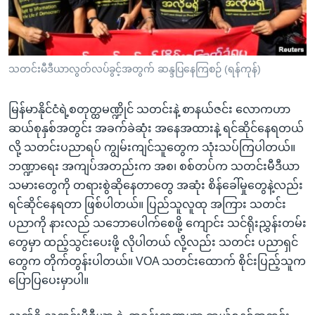
အ
သုတပဒေသာ အင်္ဂလိပ်စာ
ညွန်း
Learning English
စာမျက်နှာ
သို့
ဗွီအိုအေ လူမှုကွန်ယက်များ
သတင်းမီဒီယာလွတ်လပ်ခွင့်အတွက် ဆန္ဒပြနေကြစဉ် (ရန်ကုန်)
ကျော်
ကြည့်
မြန်မာနိုင်ငံရဲ့စတုတ္ထမဏ္ဍိုင် သတင်းနဲ့ စာနယ်ဇင်း လောကဟာ
ရန်
ဆယ်စုနှစ်အတွင်း အခက်ခဲဆုံး အနေအထားနဲ့ ရင်ဆိုင်နေရတယ်
ဘာသာစကားများ
ရှာဖွေ
လို့ သတင်းပညာရပ် ကျွမ်းကျင်သူတွေက သုံးသပ်ကြပါတယ်။
ရန်
ဘဏ္ဍာရေး အကျပ်အတည်းက အစ၊ စစ်တပ်က သတင်းမီဒီယာ
နေရာ
သမားတွေကို တရားစွဲဆိုနေတာတွေ အဆုံး စိန်ခေါ်မှုတွေနဲ့လည်း
သို့
ရင်ဆိုင်နေရတာ ဖြစ်ပါတယ်။ ပြည်သူလူထု အကြား သတင်း
ကျော်
ပညာကို နားလည် သဘောပေါက်စေဖို့ ကျောင်း သင်ရိုးညွှန်းတမ်း
ရန်
တွေမှာ ထည့်သွင်းပေးဖို့ လိုပါတယ် လို့လည်း သတင်း ပညာရှင်
တွေက တိုက်တွန်းပါတယ်။ VOA သတင်းထောက် စိုင်းပြည့်သူက
ပြောပြပေးမှာပါ။