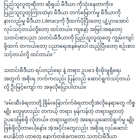
ပြည်သူလူထုဆိုတာ ဆိုရှယ် မီဒီယာ ကိုသုံးနေတာကိုး။
ပြည်သူလူထုကြားထဲမှာ မီဒီယာ တက်မြောက်မှု မီဒီယာကို
နားလည်မှု မီဒီယာ Literacyကို ဒီ့ထက်ပိုပြီးတော့ ပျံ့ပွားအောင်
လုပ်သင့်တယ်လို့တော့ ထင်တယ်။ ကျနော့် အမြင်အရတော့
သတင်းစာပညာ သတင်းမီဒီယာကို ပြည်သူလူထုတွေ ကျွမ်းကျင်
ဖို့ထက် တကယ်တော့ ပညာရေးစနစ်မှာပါ ထည့်ပြီးတော့ စဉ်းစား
သင့်တယ်လို့ ထင်တယ်။ ”
သတင်းမီဒီယာ ရပ်တည်ရေး နဲ့ တရား ဥပဒေ စိုးမိုးမှုရှိရေး
အတွက် အစိုးရ ဘက်ကလည်း ပြန်လည် ဆောင်ရွက်သင့်တယ်
လို့ ဦးမြင့်ကျော် က အခုလိုပြောပါတယ်။
“ဖမ်းဆီးခံရတာတို့ ခြိမ်းခြောက်က်ခံရတာတို့အဲလိုနေရာတွေ ကိစ္စ
မျိုး တွေမှာလည်း တကယ့် တရား မှန်ကန်တဲ့ တရားမျှတတဲ့
ဥပဒေဖြစ်ဖို့ လိုတယ်။ တရားမျှတတဲ့ အရေးယူဆောင်ရွက်မှု မျိုး
ဖြစ်ဖို့လိုတာပေါ့နော်။ အဲ့အပိုင်းတွေလည်း အစိုးရ လုပ်ဆောင်
ပေးနိုင်တဲ့ ဟာတွေ နောက်တစ်ခုကတော့ သတင်းမီဒီယာ