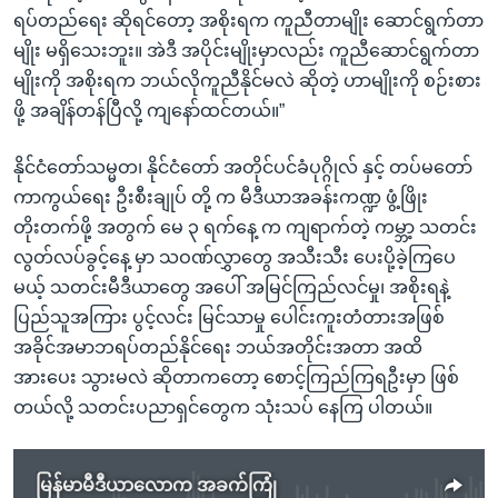
ရပ်တည်ရေး ဆိုရင်တော့ အစိုးရက ကူညီတာမျိုး ဆောင်ရွက်တာ
မျိုး မရှိသေးဘူး။ အဲဒီ အပိုင်းမျိုးမှာလည်း ကူညီဆောင်ရွက်တာ
မျိုးကို အစိုးရက ဘယ်လိုကူညီနိုင်မလဲ ဆိုတဲ့ ဟာမျိုးကို စဉ်းစား
ဖို့ အချိန်တန်ပြီလို့ ကျနော်ထင်တယ်။”
နိုင်ငံတော်သမ္မတ၊ နိုင်ငံတော် အတိုင်ပင်ခံပုဂ္ဂိုလ် နှင့် တပ်မတော်
ကာကွယ်ရေး ဦးစီးချုပ် တို့ က မီဒီယာအခန်းကဏ္ဍ ဖွံ့ဖြိုး
တိုးတက်ဖို့ အတွက် မေ ၃ ရက်နေ့ က ကျရာက်တဲ့ ကမ္ဘာ့ သတင်း
လွတ်လပ်ခွင့်နေ့ မှာ သဝဏ်လွှာတွေ အသီးသီး ပေးပို့ခဲ့ကြပေ
မယ့် သတင်းမီဒီယာတွေ အပေါ် အမြင်ကြည်လင်မှု၊ အစိုးရနဲ့
ပြည်သူအကြား ပွင့်လင်း မြင်သာမှု ပေါင်းကူးတံတားအဖြစ်
အခိုင်အမာဘရပ်တည်နိုင်ရေး ဘယ်အတိုင်းအတာ အထိ
အားပေး သွားမလဲ ဆိုတာကတော့ စောင့်ကြည်ကြရဦးမှာ ဖြစ်
တယ်လို့ သတင်းပညာရှင်တွေက သုံးသပ် နေကြ ပါတယ်။
မြန်မာမီဒီယာလောက အခက်ကြုံ