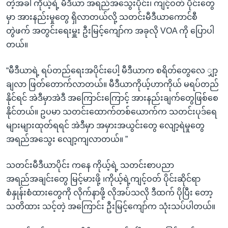
တဲ့အခါ ကိုယ့်ရဲ့ မီဒီယာ အရည်အသွေးပိုင်း၊ ကျင့်ဝတ် ပိုင်းတွေ
မှာ အားနည်းမှုတွေ ရှိလာတယ်လို့ သတင်းမီဒီယာကောင်စီ
တွဲဖက် အတွင်းရေးမှူး ဦးမြင့်ကျော်က အခုလို VOA ကို ပြောပါ
တယ်။
“မီဒီယာရဲ့ ရပ်တည်ရေးအပိုင်းပေါ့ မီဒီယာက စရိတ်တွေလေ ျှာ့
ချလာ ဖြတ်တောက်လာတယ်။ မီဒီယာကိုယ့်ဟာကိုယ် မရပ်တည်
နိုင်ရင် အဲဒီမှာအဲဒီ အကြောင်းကြောင့် အားနည်းချက်တွေဖြစ်စေ
နိုင်တယ်။ ဥပမာ သတင်းထောက်တစ်ယောက်က သတင်းပုဒ်ရေ
များများထုတ်ရရင် အဲဒီမှာ အမှားအယွင်းတွေ လျော့ရဲမှုတွေ
အရည်အသွေး လျော့ကျလာတယ်။ ”
သတင်းမီဒီယာပိုင်း ကနေ ကိုယ့်ရဲ့ သတင်းစာပညာ
အရည်အချင်းတွေ မြင့်မားဖို့ ၊ကိုယ့်ရဲ့ကျင့်ဝတ် ပိုင်းဆိုင်ရာ
စံနှုန်းစံထားတွေကို လိုက်နာဖို့ လိုအပ်သလို ဒီထက် ပိုပြီး တော့
သတိထား သင့်တဲ့ အကြောင်း ဦးမြင့်ကျော်က သုံးသပ်ပါတယ်။