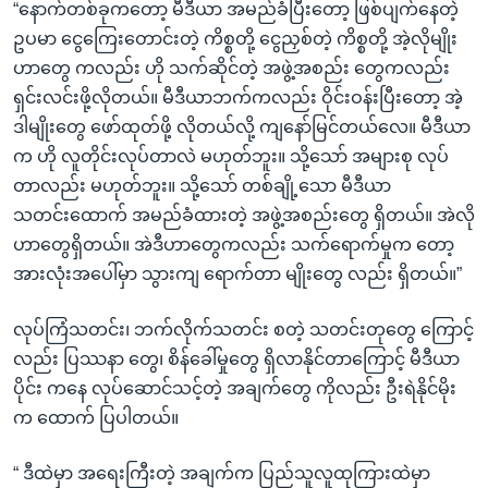
“နောက်တစ်ခုကတော့ မီဒီယာ အမည်ခံပြီးတော့ ဖြစ်ပျက်နေတဲ့
ဥပမာ ငွေကြေးတောင်းတဲ့ ကိစ္စတို့ ငွေညှစ်တဲ့ ကိစ္စတို့ အဲ့လိုမျိုး
ဟာတွေ ကလည်း ဟို သက်ဆိုင်တဲ့ အဖွဲ့အစည်း တွေကလည်း
ရှင်းလင်းဖို့လိုတယ်။ မီဒီယာဘက်ကလည်း ဝိုင်းဝန်းပြီးတော့ အဲ့
ဒါမျိုးတွေ ဖော်ထုတ်ဖို့ လိုတယ်လို့ ကျနော်မြင်တယ်လေ။ မီဒီယာ
က ဟို လူတိုင်းလုပ်တာလဲ မဟုတ်ဘူး။ သို့သော် အများစု လုပ်
တာလည်း မဟုတ်ဘူး။ သို့သော် တစ်ချို့သော မီဒီယာ
သတင်းထောက် အမည်ခံထားတဲ့ အဖွဲ့အစည်းတွေ ရှိတယ်။ အဲလို
ဟာတွေရှိတယ်။ အဲဒီဟာတွေကလည်း သက်ရောက်မှုက တော့
အားလုံးအပေါ်မှာ သွားကျ ရောက်တာ မျိုးတွေ လည်း ရှိတယ်။”
လုပ်ကြံသတင်း၊ ဘက်လိုက်သတင်း စတဲ့ သတင်းတုတွေ ကြောင့်
လည်း ပြဿနာ တွေ၊ စိန်ခေါ်မှုတွေ ရှိလာနိုင်တာကြောင့် မီဒီယာ
ပိုင်း ကနေ လုပ်ဆောင်သင့်တဲ့ အချက်တွေ ကိုလည်း ဦးရဲနိုင်မိုး
က ထောက် ပြပါတယ်။
“ ဒီထဲမှာ အရေးကြီးတဲ့ အချက်က ပြည်သူလူထုကြားထဲမှာ