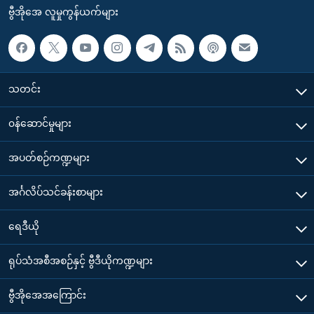
ဗွီအိုအေ လူမှုကွန်ယက်များ
သတင်း
၀န်ဆောင်မှုများ
အပတ်စဉ်ကဏ္ဍများ
အင်္ဂလိပ်သင်ခန်းစာများ
ရေဒီယို
ရုပ်သံအစီအစဉ်နှင့် ဗွီဒီယိုကဏ္ဍများ
ဗွီအိုအေအကြောင်း