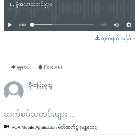
by
ဗွီအိုအေသတင်းဌာန
No media source currently available
0:00
3:51
တိုက်ရိုက် လင့်ခ်
မျှဝေပါ
Follow us
စိုင်းပြည့်သူ
ဆက်စပ်သတင်းများ ...
VOA Mobile Application မိတ်ဆက်ပွဲ (မန္တလေး)