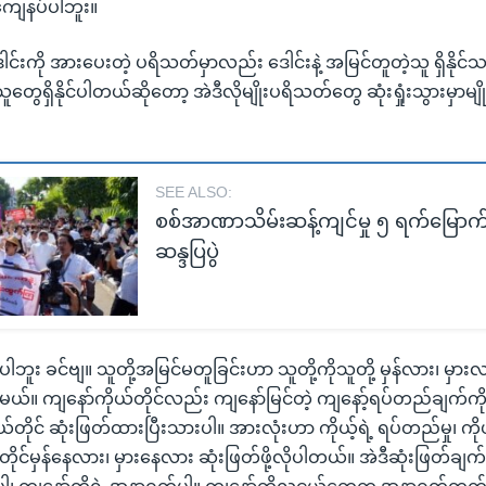
မကျေနပ်ပါဘူး။
ေါင်းကို အားပေးတဲ့ ပရိသတ်မှာလည်း ဒေါင်းနဲ့ အမြင်တူတဲ့သူ ရှိနိုင်
ူတွေရှိနိုင်ပါတယ်ဆိုတော့ အဲဒီလိုမျိုးပရိသတ်တွေ ဆုံးရှုံးသွားမှာမျိုး
SEE ALSO:
စစ်အာဏာသိမ်းဆန့်ကျင်မှု ၅ ရက်မြောက
ဆန္ဒပြပွဲ
ိမ်ပါဘူး ခင်ဗျ။ သူတို့အမြင်မတူခြင်းဟာ သူတို့ကိုသူတို့ မှန်လား၊ မှားလ
်မယ်။ ကျနော်ကိုယ်တိုင်လည်း ကျနော်မြင်တဲ့ ကျနော့်ရပ်တည်ချက်ကို 
တိုင် ဆုံးဖြတ်ထားပြီးသားပါ။ အားလုံးဟာ ကိုယ့်ရဲ့ ရပ်တည်မှု၊ ကိုယ့
တိုင်မှန်နေလား၊ မှားနေလား ဆုံးဖြတ်ဖို့လိုပါတယ်။ အဲဒီဆုံးဖြတ်ခ