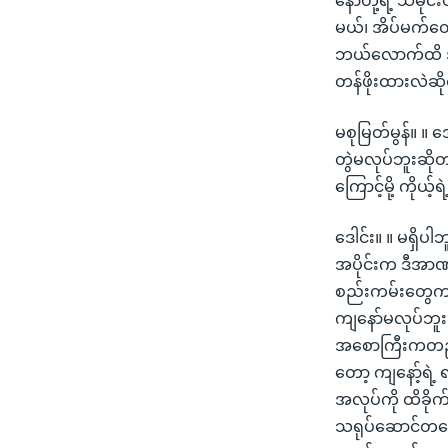
နော်တို့ရဲ့ သမိ
မယ်၊ အိပ်မက်တွ
ဘယ်လောက်ထိ အိ
တန်ဖိုးထားလဲဆ
မစုမြတ်မွန်။ ။
တွဲမလုပ်ဘူးဆိုတ
ကြောင့်မို့ ကိုယ့
ဒေါင်း။ ။ မရှိပ
အပိုင်းက ဒီအာဏ
စည်းကမ်းတွေက ရ
ကျနော်မလုပ်ဘူးဆိ
အစောကြီးကတည်းက
တော့ ကျနော့်ရဲ့
အလုပ်ကို ထိခိုက
သရုပ်ဆောင်တယေ