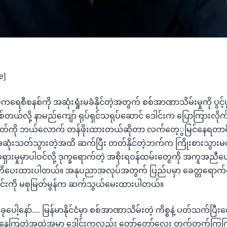
e]
ဒီမိုကရေစီစနစ်ကို အဆုံးရှုံးမခံနိုင်တဲ့အတွက် စစ်အာဏာသိမ်းမှုကို ပွင့်
တယ်လို့ နာမည်ကျော် ရုပ်ရှင်သရုပ်ဆောင် ဒေါင်းက ပြောကြားလိ
ဂတ်ကို ဘယ်လောက် တန်ဖိုးထားတယ်ဆိုတာ လက်တေ့ွမြင်နေရတာမို
ဆုံးသတ်သွားတဲ့အထိ ဆက်ပြီး တတ်နိုင်တဲ့ဘက်က ကြိုးစားသွားမယ်
ှားမှုမှာပါဝင်လို့ ဒုက္ခရောက်တဲ့ အစိုးရဝန်ထမ်းတွေကို အကူအညီပေ
ပေးထားပါတယ်။ အနုပညာအလုပ်အတွက် ပြည်ပမှာ ခေတ္တရောက်န
ါင်းကို မစုမြတ်မွန်က ဆက်သွယ်မေးထားပါတယ်။
ခုပေါ့နော်.... မြန်မာနိုင်ငံမှာ စစ်အာဏာသိမ်းတဲ့ ကိစ္စနဲ့ ပတ်သက်ပြ
ာနေကြတဲ့အထဲအမှာ ဒေါင်းကလည်း တော်တော်လေး တက်တက်ကြွက