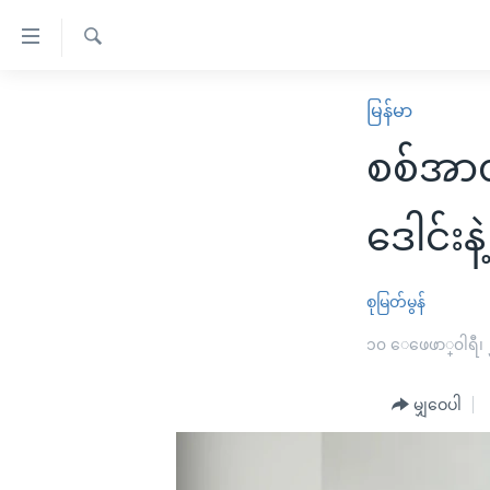
သုံး
ရ
ရှာဖွေ
လွယ်ကူ
မူလစာမျက်နှာ
မြန်မာ
ရ
စေ
မြန်မာ
လာ
စစ်အာဏ
သည့်
ဒ်
ကမ္ဘာ့သတင်းများ
Link
ဗွီဒီယို
နိုင်ငံတကာ
ဒေါင်းန
များ
သတင်းလွတ်လပ်ခွင့်
အမေရိကန်
ပင်မ
ရပ်ဝန်းတခု လမ်းတခု အလွန်
တရုတ်
စုမြတ်မွန်
အကြောင်းအရာ
အင်္ဂလိပ်စာလေ့လာမယ်
အစ္စရေး-ပါလက်စတိုင်း
၁၀ ေဖေဖာ္၀ါရီ၊
သို့
အပတ်စဉ်ကဏ္ဍများ
အမေရိကန်သုံးအီဒီယံ
ကျော်
မျှဝေပါ
ကြည့်
ရေဒီယိုနှင့်ရုပ်သံ အချက်အလက်များ
မကြေးမုံရဲ့ အင်္ဂလိပ်စာ
ရေဒီယို
ရန်
ရေဒီယို/တီဗွီအစီအစဉ်
ရုပ်ရှင်ထဲက အင်္ဂလိပ်စာ
တီဗွီ
ပင်မ