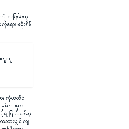
သလို၊ အမြင်မတူ
ကိုရော၊ မစိုးရိမ်
်လူထု
ား ကိုယ်တိုင်
မှန်လားမှား
်ရဲ့ ဖြတ်သန်းမှု
ျက်ကသာလျှင် ကျ