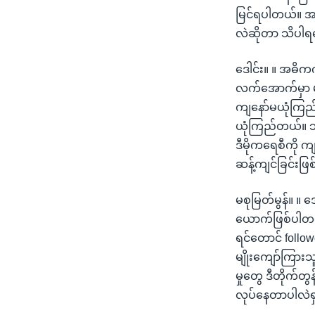
မြင်ရပါတယ်။ အရင်
လဲဆိုတာ သိပါရစေ
ဒေါင်း။ ။ အဓိကက
လက်အောက်မှာ မန
ကျနော်မယုံကြည်ဘ
ယုံကြည်တယ်။ ဘာ
ဒီမိုကရေစီကို ကျ
ဆန့်ကျင်ခြင်းဖ
မစုမြတ်မွန်။ ။ 
ယောက်ဖြစ်ပါတယ်ဆ
ရင်တောင် followe
မျိုးကျော်ကြားသ
မှုတွေ ဒီတိုက်တ
လုပ်နေတာပါလဲရှင