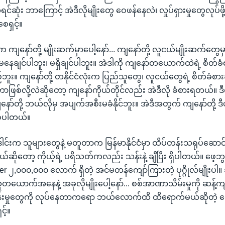
ဆုံး ဘာကြောင့် အဲဒီလိုမျိုးတွေ ဝေဖန်နေလဲ၊ လှုပ်ရှားမှုတွေလုပ်ဖို
ရှင့်။
 ကျနော်တို့ မျိုးဆက်မှာပေါ့နော်... ကျနော်တို့ လူငယ်မျိုးဆက်တွေ
ေချင်ပါဘူး၊ မရှိချင်ပါဘူး။ အဲဒါကို ကျနော်တယောက်ထဲရဲ့ စိတ်ခံစ
ူး။ ကျနော်တို့ တနိုင်ငံလုံးက ပြည်သူတွေ၊ လူငယ်တွေရဲ့ စိတ်ခံစားခ
ဖြစ်လို့လဲဆိုတော့ ကျနော်ကိုယ်တိုင်လည်း အဲဒီလို ခံစားရတယ်။ 
နော်တို့ ဘယ်လိုမှ အပျက်အစီးမခံနိုင်ဘူး။ အဲဒီအတွက် ကျနော်တို့ ဒီ
ြစ်ပါတယ်။
ဒေါင်းက သူများတွေနဲ့ မတူတာက မြန်မာနိုင်ငံမှာ ထိပ်တန်းသရုပ်ဆေ
ိုတော့ ကိုယ့်ရဲ့ ပရိသတ်ကလည်း သန်းနဲ့ ချီပြီး ရှိပါတယ်။ ဖေ့ဘွ
r ၂,၀၀၀,၀၀၀ လောက် ရှိတဲ့ အင်မတန်ကျော်ကြားတဲ့ ပုဂ္ဂိုလ်မျိုးပါ။ 
ူတယောက်အနေနဲ့ အခုလိုမျိုးပေါ့နော်... စစ်အာဏာသိမ်းမှုကို ဆန့်က
ွန်းမှုတွေကို လုပ်နေတာကရော ဘယ်လောက်ထိ ထိရောက်မယ်ဆိုတဲ့ မျှေ
့်။