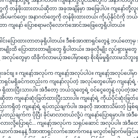
ုင်းပါ၊ ကျနော်တို့ရဲ့ အနာဂတ်ပါ။ ကျနော်တို့လူငယ်တွေက အနာဂတ်တွက်
ေကို တန်ဖိုးထားတယ်ဆိုတာ အခုအချိန်မှာ အဖြေပါပဲ။ ကျနော်တို့လ
ပ်မက်တွေ၊ အနာဂတ်တွေကို တန်ဖိုးထားတယ်၊ ကိုယ့်နိုင်ငံကို ဘ
ိုတာ ကျနော် ပြောစရာမလိုလောက်အောင်အဖြေတွေရှိပါတယ်။
 ဒေါင်းပြောထားတာတခုရှိပါတယ်။ ဒီစစ်အာဏာရှင်တွေနဲ့ ဘယ်တော့
ာမျိုးထိ ပြောထားတာမျိုးတွေ ရှိပါတယ်။ အခုလိုမျိုး လှုပ်ရှားမှုတွ
်ရဲ့ အလုပ်တွေမှာ ထိခိုက်လာမယ့်အပေါ်မှာရော စိုးရိမ်မှုရှိလားမသိဘူးရှင
ါဘူးခင်ဗျ ။ ကျနော့်အလုပ်က ကျနော့်အလုပ်ပါပဲ။ ကျနော့်အလုပ်ပေါ်မှာ
ာရှင်မရှိခင်ကတည်းက ကျနော်လုပ်တဲ့ အလုပ်တွေပေါ်မှာ ကျနော့်ရဲ့ 
ှိထားပြီးသားပါ။ အဲဒီတော့ ဘယ်သူတွေရဲ့ ဝင်ငွေတွေနဲ့ လုပ်တဲ့အလ
ုတာ ကျနော်ဆုံးဖြတ်ထားပြီးသားပါ။ ကျနော့်ရဲ့ ကိုယ်ပိုင်ဆုံးဖြတ်ချ
ရှိတဲ့ ကျနော့်ရဲ့ ရပ်တည်ချက်ပါ။ အခုလို အာဏာသိမ်းတဲ့ ဖြစ်
 ရပ်တည်ချက်က ပိုပြီး ခိုင်မာလာတယ်လို့ပဲ ကျနော်ပြောရမှာပါ။ အဲဒီတ
်လားလို့ပြောရင်... ကျနော့်အလုပ်က သရုပ်ဆောင် အလုပ်ပါ။ အဲဒီတေ
ာက်အနေနဲ့ ဒီအာဏာရှင်လက်အောက်ကနေ မလွတ်မြောက်မခြင်းတော