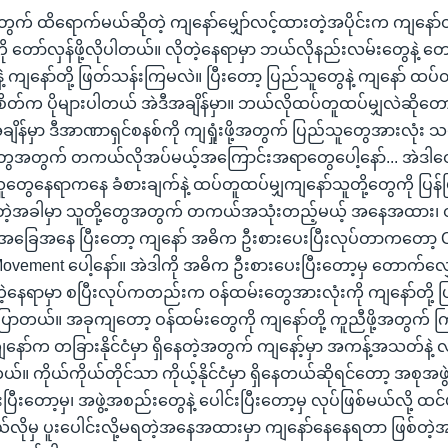
်တွက် ထိရောက်မယ်ဆိုတဲ့ ကျနော်မျှော်လင့်ထားတဲ့အပိုင်းက ကျနော်တိ
ု တော်လှန်ဖို့လိုပါတယ်။ လိုတဲ့နေရာမှာ ဘယ်လိုနည်းလမ်းတွေနဲ့ တ
နဲ့ ကျနော်တို့ ဖြတ်သန်းကြမလဲ။ ပြီးတော့ ပြည်သူတွေနဲ့ ကျနော် ထပ်
စိတ်က ပိုများပါတယ် အဲဒီအချိန်မှာ။ ဘယ်လိုထပ်တူထပ်မျှလဲဆိုတော့
ျိန်မှာ ဒီအာဏာရှင်စနစ်ကို ကျရှုံးဖို့အတွက် ပြည်သူတွေအားလုံး သ
ို့တွေအတွက် တကယ်လိုအပ်မယ့်အကြောင်းအရာတွေပေါ့နော်... အဲဒါ
သူတွေနေရာကနေ ခံစားချက်နဲ့ ထပ်တူထပ်မျှကျနော်သူတို့တွေကို ပြန်ပြ
ဝေတဲ့အခါမှာ သူတို့တွေအတွက် တကယ်အသုံးတည့်မယ့် အနေအထား
 အခြေအနေ ပြီးတော့ ကျနော် အဓိက ဦးစားပေးပြီးလုပ်တာကတော့ C
ovement ပေါ့နော်။ အဲဒါကို အဓိက ဦးစားပေးပြီးတော့မှ တောက်လျှ
ဲ့နေရာမှာ စပြီးလုပ်ကတည်းက ဝန်ထမ်းတွေအားလုံးကို ကျနော်တို့ ပ
ပြောတယ်။ အခုကျတော့ ဝန်ထမ်းတွေကို ကျနော်တို့ ကူညီဖို့အတွက် က
နော်က တခြားနိုင်ငံမှာ ရှိနေတဲ့အတွက် ကျနော့်မှာ အကန့်အသတ်နဲ့
်။ ကိုယ်ကိုယ်တိုင်သာ ကိုယ့်နိုင်ငံမှာ ရှိနေတယ်ဆိုရင်တော့ အစုအဖ
်းပြီးတော့မှ၊ အဖွဲ့အစည်းတွေနဲ့ ပေါင်းပြီးတော့မှ လုပ်ဖြစ်မယ်လို့
လိုမှ ပူးပေါင်းလို့မရတဲ့အနေအထားမှာ ကျနော်နေနေရတာ ဖြစ်တဲ