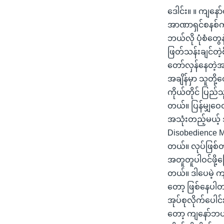
ဒေါင်း။ ။ ကျနော
အာဏာရှင်စနစ်ကိ
ဘယ်လို ပုံစံတွေ
ဖြတ်သန်းချင်တဲ့
တော်လှန်နေတဲ့အခ
အချိန်မှာ သူတ
ကိုယ်တိုင် ပြည်
တယ်။ ပြန်မျှ
အသုံးတည့်မယ့်
Disobedience M
တယ်။ လုပ်ဖြစ်တ
အတူတူပါဝင်ဖို့
တယ်။ ဒါပေမဲ့ ကျ
တော့ ဖြစ်နေပါတယ
အုပ်စုလိုက်ပေါင
တော့ ကျနော်ဘယ်