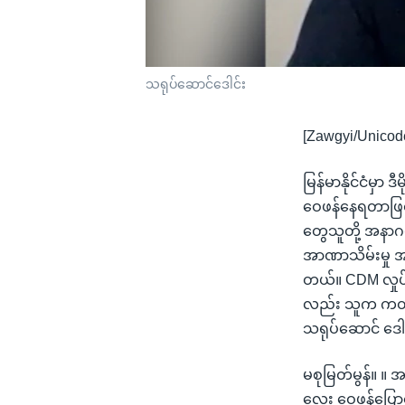
သရုပ်ဆောင်ဒေါင်း
[Zawgyi/Unicod
မြန်မာနိုင်ငံမှာ 
ဝေဖန်နေရတာဖြစ်
တွေသူတို့ အနာ
အာဏာသိမ်းမှု အ
တယ်။ CDM လှုပ်ရ
လည်း သူက ကတိ
သရုပ်ဆောင် ဒေ
မစုမြတ်မွန်။ ။ အ
လေး ဝေဖန်ပြေ