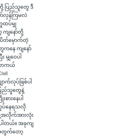
ု့ ပြည်သူတွေ ဒီ
ော်လှန်ကြမလဲ
တူထပ်မျှ
 ကျနော်တို့
ပိတ်မှောက်တဲ့
တွေကနေ ကျနော်
ီး မျှဝေပါ
၊ တကယ်
ivil
ောက်လုပ်ဖြစ်ပါ
ြည်သူတွေနဲ့
ြိုးစားနေပါ
 လုပ်နေရသလို
ွဲ့အလိုက်အားလုံး
 ထင်ပါတယ်။ အခုကျ
့အတွက်တော့