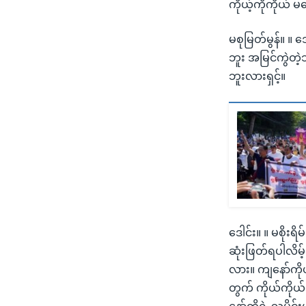
ကိုယ့်ကိုကိုယ် 
မစုမြတ်မွန်။ ။ ဒ
ဘူး အမြင်ကွဲတဲ့သ
ဘူးလားရှင့်။
ဒေါင်း။ ။ မစိုးရ
ဆုံးဖြတ်ရပါလိမ့
လား။ ကျနော်ကိုယ်
တွက် ကိုယ်ကိုယ်