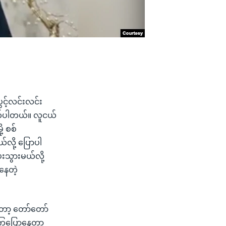
ပွင့်လင်းလင်း
ုက်ပါတယ်။ လူငယ်
့ စစ်
လို့ ပြောပါ
းသွားမယ်လို့
ေတဲ့
ီးတော့ တော်တော်
ြွပြောနေတာ