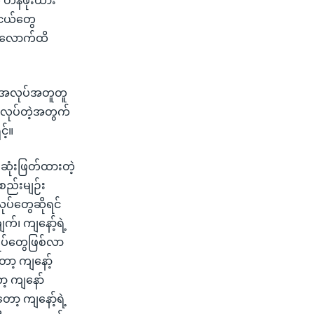
 တန်ဖိုးထား
ူငယ်တွေ
ယ်လောက်ထိ
မှ အလုပ်အတူတူ
ေ လုပ်တဲ့အတွက်
့်။
 ဆုံးဖြတ်ထားတဲ့
စည်းမျဉ်း
ုပ်တွေဆိုရင်
က်၊ ကျနော့်ရဲ့
ရပ်တွေဖြစ်လာ
ော့ ကျနော့်
ာ့ ကျနော်
့ ကျနော့်ရဲ့