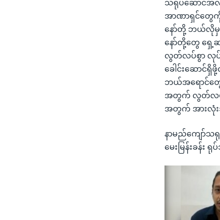
သရုပ်ဆောင်အလုပ်
အာဏာရှင်တွေကို
နော်တို့ ဘယ်လိုမ
နော်တို့တွေ ရှ
လွတ်လပ်စွာ လုပ်နို
ခေါင်းဆောင်ရှိဖ
ဘယ်အရောင်တွေကိ
အတွက် လွတ်လပ်တ
အတွက် အားလုံး
နာမည်ကျော်သရုပ
မေးမြန်းခန်း ရု