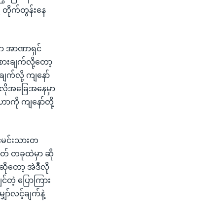
့ တိုက်တွန်းနေ
မှာ အာဏာရှင်
ားချက်လို့တော့
ျက်လို့ ကျနော်
ဒီလိုအခြေအနေမှာ
ဟာကို ကျနော်တို့
ာင်မင်းသားတ
တ် တခုထဲမှာ ဆို
ဆိုတော့ အဲဒီလို
ျင်တဲ့ ပြောကြား
ာ်လင့်ချက်နဲ့