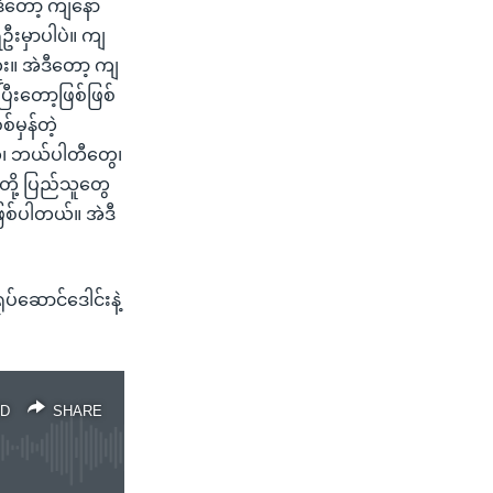
ဒီတော့ ကျနော်
ဦးမှာပါပဲ။ ကျ
ဘူး။ အဲဒီတော့ ကျ
ီးတော့ဖြစ်ဖြစ်
စ်မှန်တဲ့
တွေ၊ ဘယ်ပါတီတွေ၊
တို့ ပြည်သူတွေ
ြစ်ပါတယ်။ အဲဒီ
်ဆောင်ဒေါင်းနဲ့
D
SHARE