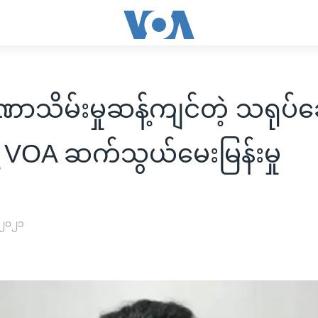
ာသိမ်းမှုဆန့်ကျင်တဲ့ သရုပ်
ဲ့ VOA ဆက်သွယ်မေးမြန်းမှု
 ၂၀၂၁