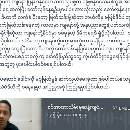
ကို ကျနော် မြန်မာနိုင်ငံမှာ ဆက်လုပ်ဖို့က မဖြစ်နိုင်သေးပါဘူး။ အဲ
 ရှေ့ဆက်ပြီး တော်လှန်နေရဦးမှာပါပဲ။ အားလုံးလည်း တော်လှန်နေရ
ှ ဒီဟာကို လက်ခံပြီးတော့ ဖြတ်သန်းဖို့ဆိုတာ ဘယ်လိုမှ မဖြစ်နိုင်ပါ
ေ့ဆက်ဖြတ်သန်းနေရတဲ့ ကာလမှာ ကျနော်တို့ အနုပညာတွေနဲ့ ပတ်သက်ပြ
င်ဖို့ဆိုတာ ကျနော်တို့နိုင်ငံမှာ စစ်မှန်တဲ့ ဒီမိုကရေစီ ရှိဖို့လိုပါတယ်။ စ
ို့လိုပါတယ်။ အဲဒီတော့ ကျနော်တို့တွေအားလုံးက ခုချိန်မှာ ဘယ်သူ
ုမှ တွေးပြီးတော့ ဒီဟာကို တော်လှန်နေခြင်းမဟုတ်ပါဘူး။ ကျနော်
ဲ့လမ်းစဉ်တခုကို ကျနော်တို့ပြည်သူတွေ ကိုယ်တိုင်ရှာဖွေနေခြင်းဖ
အတူတူ ပူးပေါင်းပါဝင်စေချင်ပါတယ်။
်ဆောင် ဒေါင်းကို မစုမြတ်မွန် ဆက်သွယ်မေးခဲ့တာဖြစ်ပါတယ်။ သရုပ
ပ်သံဗီဒီယိုကို စနေနေ့မှာ အပြည့်အစုံ ကြည့်ရမှာဖြစ်ပါတယ်။
စစ်အာဏာသိမ်းမှုဆန့်ကျင်တဲ့ သရုပ်ဆောင်ဒေါင်းနဲ့ VOA ဆက်သွယ်မေးမြန်းမှု
EMBE
by
ဗွီအိုအေသတင်းဌာန
No media source currently available