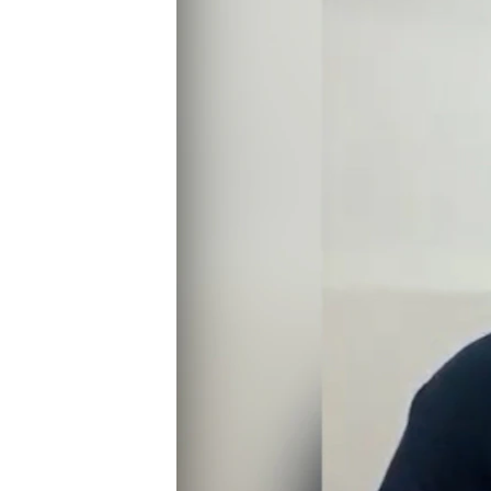
သုတပဒေသာ အင်္ဂလိပ်စာ
အ
ညွန်း
စာမျက်နှာ
သို့
ကျော်
ကြည့်
ရန်
ရှာဖွေ
ရန်
နေရာ
သို့
ကျော်
ရန်