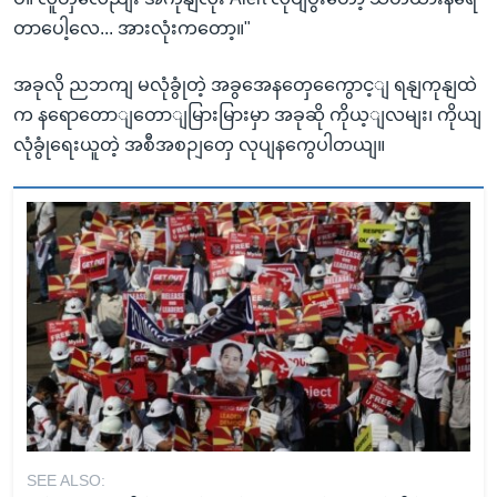
တာပေါ့လေ... အားလုံးကတော့။"
အခုလို ညဘကျ မလုံခွုံတဲ့ အခွအေနတှေကွေောင့ျ ရနျကုနျထဲ
က နရောတောျတောျမြားမြားမှာ အခုဆို ကိုယ့ျလမျး၊ ကိုယျ
လုံခွုံရေးယူတဲ့ အစီအစဉျတှေ လုပျနကွေပါတယျ။
SEE ALSO: