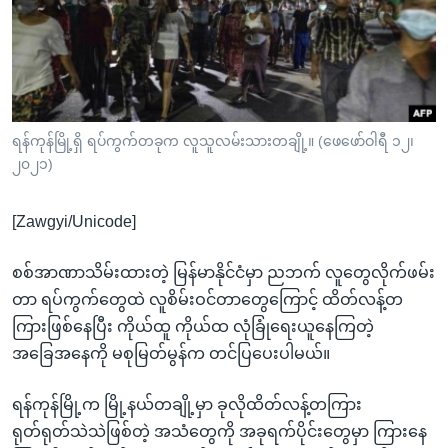
အ
သုတပဒေသာ အင်္ဂလိပ်စာ
ညွန်း
Learning English
စာမျက်နှာ
သို့
ဗွီအိုအေ လူမှုကွန်ယက်များ
ကျော်
ကြည့်
ရန်ကုန်မြို့ရှိ ရပ်ကွက်တခုက လူသူလမ်းသားတချို့။ (ဖေဖော်ဝါရီ ၁၂၊
၂၀၂၁)
ရန်
ဘာသာစကားများ
ရှာဖွေ
[Zawgyi/Unicode]
ရန်
နေရာ
စစ်အာဏာသိမ်းထားတဲ့ မြန်မာနိုင်ငံမှာ ညဘက် လူတွေလိုက်ဖမ်း
သို့
တာ ရပ်ကွက်တွေထဲ လူစိမ်းဝင်တာတွေကြောင့် ထိတ်လန့်တ
ကျော်
ကြားဖြစ်နေပြီး ကိုယ်ထူ ကိုယ်ထ လုံခြုံရေးယူနေကြတဲ့
ရန်
အခြေအနေကို မစုမြတ်မွန်က တင်ပြပေးပါမယ်။
ရန်ကုန်မြို့က မြို့နယ်တချို့မှာ ခုလိုထိတ်လန့်တကြား
ရုတ်ရုတ်သဲသဲဖြစ်တဲ့ အသံတွေကို အခုရက်ပိုင်းတွေမှာ ကြားနေ