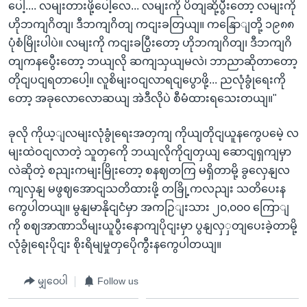
ပေါ့.... လမျးတားဖို့ပေါ့လေ... လမျးကို ပိတျဆို့ပွီးတော့ လမျးကို
ဟိုဘကျဂိတျ၊ ဒီဘကျဂိတျ ကငျးခတြယျ။ ကနြောျတို့ ၁၉၈၈
ပုံစံမြိုးပါပဲ။ လမျးကို ကငျးခပြွီးတော့ ဟိုဘကျဂိတျ၊ ဒီဘကျဂိ
တျကနပွေီးတော့ ဘယျလို ဆကျသှယျမလဲ၊ ဘာညာဆိုတာတော့
တိုငျပငျရတာပေါ့။ လူစိမျးဝငျလာရငျပွောဖို့... ညလုံခွုံရေးကို
တော့ အခုလောလောဆယျ အဲဒီလိုပဲ စီမံထားရသေးတယျ။"
ခုလို ကိုယ့ျလမျးလုံခွုံရေးအတှကျ ကိုယျတိုငျယူနကွေပမေဲ့ လ
မျးထဲဝငျလာတဲ့ သူတှကေို ဘယျလိုကိုငျတှယျ ဆောငျရှကျမှာ
လဲဆိုတဲ့ စညျးကမျးမြိုးတော့ စနဈတကြ မရှိတာမို့ ခွလှေနျလ
ကျလှနျ မဖွဈအောငျသတိထားဖို့ တခြို့ကလညျး သတိပေးန
ကွေပါတယျ။ မွနျမာနိုငျငံမှာ အကဉြျးသား ၂၀,၀၀၀ ကြောျ
ကို စဈအာဏာသိမျးယူပွီးနောကျပိုငျးမှာ ပွနျလှှတျပေးခဲ့တာမို့
လုံခွုံရေးပိုငျး စိုးရိမျမှုတှပေိုကွီးနကွေပါတယျ။
မျှဝေပါ
Follow us