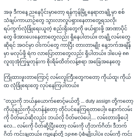
အခု ဒီကနေ့ ညနေပိုင်းမှာတော့ ရန်ကုန်မြို့နေရာတချို့မှာ စစ်
သံချပ်ကာယာဉ်တွေ သွားလာလှုပ်ရှားနေတာတွေ့ရသလို၊
ရပ်ကွက်လုံခြုံရေးယူတဲ့ စည်းရိုးတွေကို ဖယ်ရှားဖို့ အာဏာပိုင်
တွေ ဖိအားပေးနေတာတွေလည်း ရှိနေပါတယ်။ တချို့လမ်းတွေ
ဆိုရင် အဝင်မှာ ဝါးကပ်တွေ ကာပြီး တားတာမျိုး နေ့ဘက်အချိန်
မှာ မလုပ်ဖို့ ရဲက လာပြောတာတွေလည်း ရှိပါတယ်။ ဒါပေမဲ့ ၈၈
လူထုအုံကြွမှုတုန်းက စိုးရိမ်ထိတ်လန့်စရာ အခြေအနေတွေ
ကြုံထားဖူးတာကြောင့် လမ်းလူကြီးတွေကတော့ ကိုယ်ထူ၊ ကိုယ်
ထ လုံခြုံရေးတွေ လုပ်နေကြပါတယ်။
"တညကို ဘယ်နှယောက်စောင့်မယ်တို့ ... duty assign တို့ကတော့
ကိုယ့်နည်းကိုယ့်ဟန်နဲ့တော့ တိုင်ပင်နေကြရတာပေါ့။ နောက်လမ်း
ကို ပိတ်မယ်ဆိုလည်း ဘယ်လို ပိတ်မလဲပေါ့.... လမ်းတားဖို့ပေါ့
လေ... လမ်းကို ပိတ်ဆို့ပြီးတော့ လမ်းကို ဟိုဘက်ဂိတ်၊ ဒီဘက်
ဂိတ် ကင်းချတယ်။ ကျနော်တို့ ၁၉၈၈ ပုံစံမျိုးပါပဲ။ လမ်းကို ကင်း