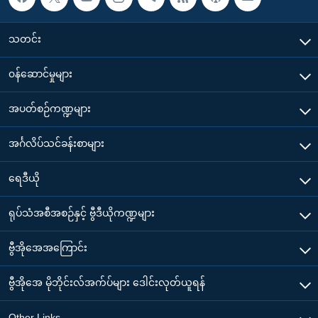
သတင်း
၀န်ဆောင်မှုများ
အပတ်စဉ်ကဏ္ဍများ
အင်္ဂလိပ်သင်ခန်းစာများ
ရေဒီယို
ရုပ်သံအစီအစဉ်နှင့် ဗွီဒီယိုကဏ္ဍများ
ဗွီအိုအေအကြောင်း
ဗွီအိုအေ မိုဘိုင်းလ်အက်ပ်များ ဒေါင်းလုတ်ယူရန်
Other Links