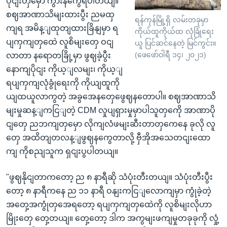
ပိုငျးတှမှော ကွားနကွေရပါတယျ။
စဈအာဏာသိမျးထားပွီး ညမထှ
ရန်ကုန်မြို့ရှိ လမ်းတခုမှာ
ကျရ အမိန့ျထုတျထားခြိနျမှာ ရ
ကိုယ်ထူကိုယ်ထ လုံခြုံရေး
ပျကှကျတှထေဲ လူစိမျးတှေ ဝငျ
ယူ ပြင်ဆင်နေတဲ့ မြင်ကွင်း။
(ဖေဖော်ဝါရီ ၁၄၊ ၂၀၂၁)
လာတာ နရောတခြို့မှာ ဖွဈခဲ့ပွီး
နောကျပိုငျး ကိုယ့ျလမျး၊ ကိုယ့ျ
ရပျကှကျလုံခွုံရေးကို ကိုယျထူကို
ယျထယူလာကွတဲ့ အခွအေနတှေဖွေဈနတောပါ။ စဈအာဏာသိ
မျးမှုဆန့ျကငြျတဲ့ CDM လှုပျရှားမှုမှာပါသူတှကေို အာဏာပို
ငျတှေ ညဘကျတှမှော လိုကျလံဖမျးဆီးတာတှကေနေ ခုလို လူ
တှေ အထိတျတလန့ျဖွဈနကွေတာလို့ ဗှီအိုအသေတငျးထော
ကျ ကိုစညျသူက ရှငျးပွပါတယျ။
"ဖွဈနိုငျတာကတော့ ည ၈ နာရီဆို သံပုံးတီးတယျ။ သံပုံးတီးပွီး
တော့ ၈ နာရီကနေ ည ၁၁ နာရီ ဝနျးကငြျလောကျမှာ ကွုံခဲ့တဲ့
အတှေ့အကွုံတှအေရတော့ ရပျကှကျတှထေဲကို လူစိမျးလိုဟာ
မြိုးတှေ တှေ့တယျ။ တှေ့တော့ ဒါက အကွမျးဖကျမှုတခုခုကို လှုံ့