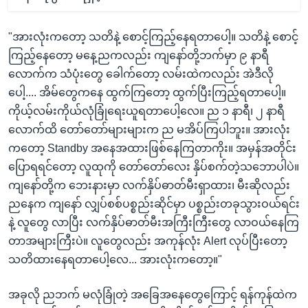
"အားလုံးကတော့ သတိနဲ့ စောင့်ကြည့်နေရတာပေါ့။ သတိနဲ့ စောင့်
ကြည့်နေတော့ မနေ့ညကလည်း ကျနော်တို့ဘက်မှာ ၉ နာရီ
လောက်က သံပုံးတွေ ခေါက်တော့ လမ်းထဲကလည်း အဲဒီလို
ပေါ့.... အိမ်တွေကနေ ထွက်ကြတော့ ထွက်ပြီးကြည့်ရတာပေါ့။
ကိုယ့်လမ်းကိုယ်လုံခြုံရေးယူရတာပေါ့လေ။ ည ၁ နာရီ၊ ၂ နာရီ
လောက်ထိ တော်တော်များများက ည မအိပ်ကြပါဘူး။ အားလုံး
ကတော့ Standby အနေအထားဖြစ်နေကြတာကိုး။ အမှန်အတိုင်း
ပြောရရင်တော့ လူထုကို တော်တော်လေး နှိပ်စက်တဲ့သဘောပါပဲ။
ကျနော်တို့က ဘေးနားမှာ လက်နှိပ်ဓာတ်မီးရှာထား၊ မီးဆိုလည်း
ညနေက ကျနော် လျှပ်စစ်ပစ္စည်းဆိုင်မှာ ပစ္စည်းတခုသွားဝယ်ရင်း
နဲ့ လူတွေ လာပြီး လက်နှိပ်ဓာတ်မီးအကြီးကြီးတွေ လာဝယ်နေကြ
တာအများကြီးပဲ။ လူတွေလည်း အကုန်လုံး Alert လုပ်ပြီးတော့
သတိထားနေရတာပေါ့လေ... အားလုံးကတော့။"
အခုလို ညဘက် မလုံခြုံတဲ့ အခြေအနေတွေကြောင့် ရန်ကုန်ထဲက