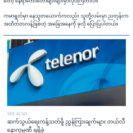
တော့ နေရာတော်တော်များများမှာလုပ်ကြတာပါ။"
ကမာရွတ်မှာ နေသူတယောက်ကလည်း သူတို့လမ်းမှာ ညတုန်းက
အထိတ်တလန့်ဖြစ်တဲ့ အခြေအနေကို ခုလို ပြောပြပါတယ်။
SEE ALSO:
ဆက်သွယ်ရေးကန့်သတ်ဖို့ ညွှန်ကြားချက်များ တယ်လီ
နောကုမ္ပဏီ ရရှိခဲ့