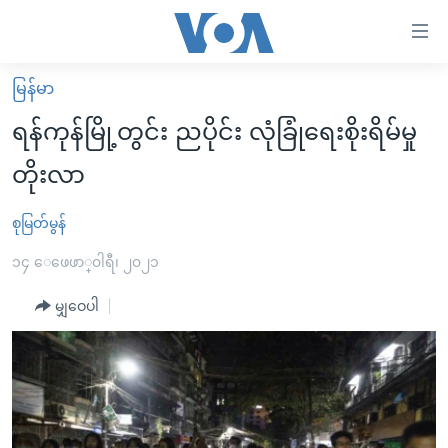
သုံး
ရ
လွယ်ကူ
မြန်မာ
မူလစာမျက်နှာ
စေ
ရန်ကုန်မြို့တွင်း ညပိုင်း လုံခြုံရေးစိုးရိမ်မှု
မြန်မာ
သည့်
တိုးလာ
ကမ္ဘာ့သတင်းများ
Link
ဗွီဒီယို
နိုင်ငံတကာ
စုမြတ်မွန်
များ
သတင်းလွတ်လပ်ခွင့်
အမေရိကန်
၁၄ ေဖေဖာ္၀ါရီ၊ ၂၀၂၁
ပင်မ
ရပ်ဝန်းတခု လမ်းတခု အလွန်
တရုတ်
အကြောင်းအရာ
မျှဝေပါ
သို့
အင်္ဂလိပ်စာလေ့လာမယ်
အစ္စရေး-ပါလက်စတိုင်း
ကျော်
အပတ်စဉ်ကဏ္ဍများ
အမေရိကန်သုံးအီဒီယံ
ကြည့်
ရေဒီယိုနှင့်ရုပ်သံ အချက်အလက်များ
မကြေးမုံရဲ့ အင်္ဂလိပ်စာ
ရေဒီယို
ရန်
ပင်မ
ရေဒီယို/တီဗွီအစီအစဉ်
ရုပ်ရှင်ထဲက အင်္ဂလိပ်စာ
တီဗွီ