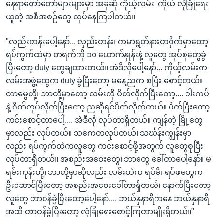
နေရာတော်တော်များများမှာ အခုဆို ကိုယ့်လမ်း၊ ကိုယ် လုံခြုံရေး
ယူတဲ့ အစီအစဉ်တွေ လုပ်နေကြပါတယ်။
"လှည်းတန်းပေါ့နော်... လှည်းတန်း၊ ကမာရွတ်နားတဝှိက်မှာတော့
ရပ်ကွက်ထဲမှာ တရက်ကို ၁၀ ယောက်နှုန်းနဲ့ လူတွေ အုပ်စုတွေခွဲ
ပြီးတော့ duty တွေချထားတယ်။ အဲဒီလိုပေါ့နော်... ကိုယ့်လမ်းက
လမ်းအဖွဲ့တွေက duty ခွဲပြီးတော့ မနေ့ညက စပြီး စောင့်တယ်။
တာမွေတို့၊ ဘာတို့မှာတော့ လမ်းကို ပိတ်လိုက်ပြီးတော့.... ဝါးကပ်
နဲ့ ဂိတ်လုပ်လိုက်ပြီးတော့ ညဆိုရင်ပိတ်လိုက်တယ်။ ပိတ်ပြီးတော့
ကင်းစောင့်တာပေါ့.... အဲဒီလို လုပ်တာရှိတယ်။ ကျန်တဲ့ မြို့တွေ
မှာလည်း လုပ်တယ်။ သကေတလုပ်တယ်၊ သင်္ဃန်းကျွန်းမှာ
လည်း ရပ်ကွက်ထဲကလူတွေ ကင်းစောင့်ဖို့အတွက် လူတွေစုပြီး
လုပ်တာရှိတယ်။ အစည်းအဝေးတွေ၊ ဘာတွေ ခေါ်တာပေါ့နော်။ မ
ရမ်းကုန်းတို့၊ ဘာတို့မှာဆိုလည်း လမ်းထဲက ရပ်မိ၊ ရပ်ဖတွေက
ဦးဆောင်ပြီးတော့ အစည်းအဝေးခေါ်တာရှိတယ်၊ နောက်ပြီးတော့
လူတွေ တာဝန်ခွဲပြီးတော့ပေါ့နော်.... ဘယ်နှနာရီကနေ ဘယ်နှနာရီ
အထိ တာဝန်ခွဲပြီးတော့ လုံခြုံရေးစောင့်ကြတာမျိုးရှိတယ်။"