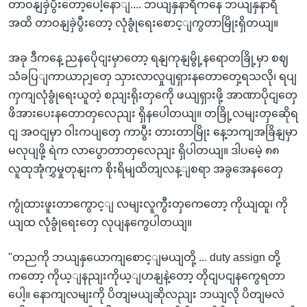
တာဝနျခှဲပွီးတော့ပေါ့နောျ.... ဘယျနှနာရီကနေ ဘယျနှနာရီ
အထိ တာဝနျခှဲပွီးတော့ လုံခွုံရေးစောင့ျကွတာမြိုးရှိတယျ။
အခု ဒီကနေ့ ညနပေိုငျးမှာတော့ ရနျကုနျမွို့နရောတခြို့မှာ စဈ
သံခပြျကာယာဉျတှေ သှားလာလှုပျရှားနတောတှေ့ရသလို၊ ရပျ
ကှကျလုံခွုံရေးယူတဲ့ စညျးရိုးတှကေို ဖယျရှားဖို့ အာဏာပိုငျတှေ
ဖိအားပေးနတောတှလေညျး ရှိနပေါတယျ။ တခြို့လမျးတှဆေိုရ
ငျ အဝငျမှာ ဝါးကပျတှေ ကာပွီး တားတာမြိုး နေ့ဘကျအခြိနျမှာ
မလုပျဖို့ ရဲက လာပွောတာတှလေညျး ရှိပါတယျ။ ဒါပမေဲ့ ၈၈
လူထုအုံကွှမှုတုနျးက စိုးရိမျထိတျလန့ျစရာ အခွအေနတှေေ
ကွုံထားဖူးတာကွောင့ျ လမျးလူကွီးတှကေတော့ ကိုယျထူ၊ ကို
ယျထ လုံခွုံရေးတှေ လုပျနကွေပါတယျ။
"တညကို ဘယျနှယောကျစောင့ျမယျတို့ ... duty assign တို့
ကတော့ ကိုယ့ျနညျးကိုယ့ျဟနျနဲ့တော့ တိုငျပငျနကွေရတာ
ပေါ့။ နောကျလမျးကို ပိတျမယျဆိုလညျး ဘယျလို ပိတျမလဲ