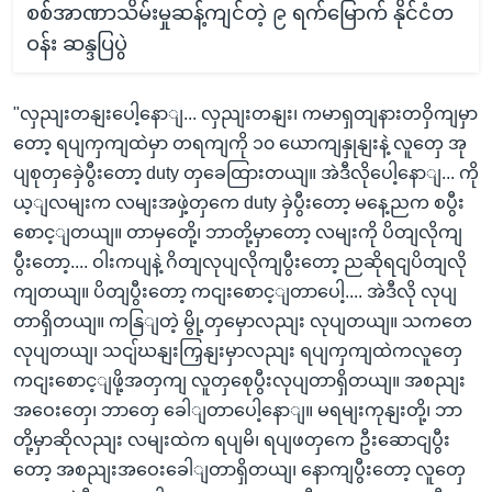
စစ်အာဏာသိမ်းမှုဆန့်ကျင်တဲ့ ၉ ရက်မြောက် နိုင်ငံတ
ဝန်း ဆန္ဒပြပွဲ
"လှညျးတနျးပေါ့နောျ... လှညျးတနျး၊ ကမာရှတျနားတဝှိကျမှာ
တော့ ရပျကှကျထဲမှာ တရကျကို ၁၀ ယောကျနှုနျးနဲ့ လူတှေ အု
ပျစုတှခှေဲပွီးတော့ duty တှခေထြားတယျ။ အဲဒီလိုပေါ့နောျ... ကို
ယ့ျလမျးက လမျးအဖှဲ့တှကေ duty ခှဲပွီးတော့ မနေ့ညက စပွီး
စောင့ျတယျ။ တာမှတေို့၊ ဘာတို့မှာတော့ လမျးကို ပိတျလိုကျ
ပွီးတော့.... ဝါးကပျနဲ့ ဂိတျလုပျလိုကျပွီးတော့ ညဆိုရငျပိတျလို
ကျတယျ။ ပိတျပွီးတော့ ကငျးစောင့ျတာပေါ့.... အဲဒီလို လုပျ
တာရှိတယျ။ ကနြျတဲ့ မွို့တှမှောလညျး လုပျတယျ။ သကတေ
လုပျတယျ၊ သငျ်ဃနျးကြှနျးမှာလညျး ရပျကှကျထဲကလူတှေ
ကငျးစောင့ျဖို့အတှကျ လူတှစေုပွီးလုပျတာရှိတယျ။ အစညျး
အဝေးတှေ၊ ဘာတှေ ခေါျတာပေါ့နောျ။ မရမျးကုနျးတို့၊ ဘာ
တို့မှာဆိုလညျး လမျးထဲက ရပျမိ၊ ရပျဖတှကေ ဦးဆောငျပွီး
တော့ အစညျးအဝေးခေါျတာရှိတယျ၊ နောကျပွီးတော့ လူတှေ