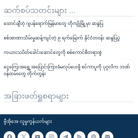
ဆက်စပ်သတင်းများ ...
ထောင်ချီတဲ့ ဂျပန်ရောက်မြန်မာတွေ တိုကျိုမြို့မှာ ဆန္ဒပြ
စစ်အာဏာသိမ်းမှုဆန့်ကျင်တဲ့ ၉ ရက်မြောက် နိုင်ငံတဝန်း ဆန္ဒပြပွဲ
ကယားသပိတ်ခေါင်းဆောင်တွေကို စစ်ကောင်စီတရားစွဲ
ငွေကြေးအရွှေ့အပြောင်းကြားခံမလုပ်ပေးဖို့ စင်ကာပူကို ပုဂ္ဂလိက ဘဏ်
ဝန်ထမ်းတွေ တိုက်တွန်း
အခြားဖတ်ရှုစရာများ
ဗွီအိုအေ လူမှုကွန်ယက်များ