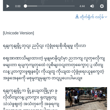
0:00
4:44
တိုက်ရိုက် လင့်ခ်
[Unicode Version]
ရနျကုနျမွို့တှငျး ညပိုငျး လုံခွုံရေးစိုးရိမျမှု တိုးလာ
စဈအာဏာသိမျးထားတဲ့ မွနျမာနိုငျငံမှာ ညဘကျ လူတှလေိုကျ
ဖမျးတာ ရပျကှကျတှထေဲ လူစိမျးဝငျတာတှကွေောင့ျ ထိတျ
လန့ျတကွားဖွဈနပွေီး ကိုယျထူ ကိုယျထ လုံခွုံရေးယူနကွေတဲ့
အခွအေနကေို မစုမွတျမှနျက တငျပွပေးပါမယျ။
ရနျကုနျမွို့က မွို့နယျတခြို့မှာ ခု
လိုထိတျလန့ျတကွား ရုတျရုတျ
သဲသဲဖွဈတဲ့ အသံတှကေို အခုရကျ