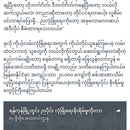
ချပြီးတော့ ဟိုဘက်ဂိတ်၊ ဒီဘက်ဂိတ်ကနေပြီးတော့ ဘယ်လို
ဆက်သွယ်မလဲ၊ ဘာညာဆိုတာတော့ တိုင်ပင်ရတာပေါ့။ လူစိမ်း
ဝင်လာရင်ပြောဖို့... ညလုံခြုံရေးကိုတော့ အခုလောလောဆယ်
အဲဒီလိုပဲ စီမံထားရသေးတယ်။"
ခုလို ကိုယ့်လမ်းလုံခြုံရေးအတွက် ကိုယ်တိုင်ယူနေကြပေမဲ့ လမ်း
ထဲဝင်လာတဲ့ သူတွေကို ဘယ်လိုကိုင်တွယ် ဆောင်ရွက်မှာလဲဆိုတဲ့
စည်းကမ်းမျိုးတော့ စနစ်တကျ မရှိတာမို့ ခြေလွန်လက်လွန် မ
ဖြစ်အောင်သတိထားဖို့ တချို့ကလည်း သတိပေးနေကြပါတယ်။
မြန်မာနိုင်ငံမှာ အကျဉ်းသား ၂၀,၀၀၀ ကျော်ကို စစ်အာဏာသိမ်း
ယူပြီးနောက်ပိုင်းမှာ ပြန်လွှတ်ပေးခဲ့တာမို့ လုံခြုံရေးပိုင်း စိုးရိမ်မှု
တွေပိုကြီးနေကြပါတယ်။
ရန်ကုန်မြို့တွင်း ညပိုင်း လုံခြုံရေးစိုးရိမ်မှုတိုးလာ
by
ဗွီအိုအေသတင်းဌာန
No media source currently available