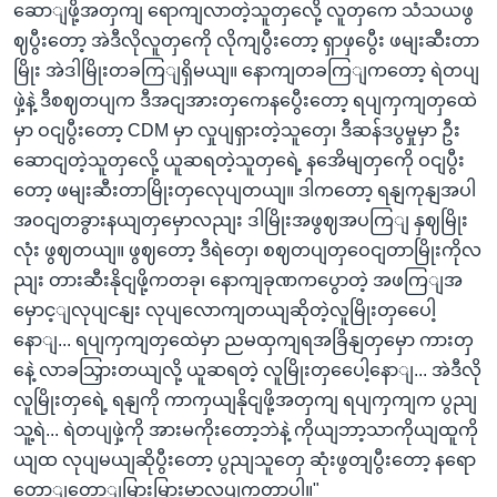
ဆောျဖို့အတှကျ ရောကျလာတဲ့သူတှလေို့ လူတှကေ သံသယဖွ
ဈပွီးတော့ အဲဒီလိုလူတှကေို လိုကျပွီးတော့ ရှာဖှပွေီး ဖမျးဆီးတာ
မြိုး အဲဒါမြိုးတခကြျရှိမယျ။ နောကျတခကြျကတော့ ရဲတပျ
ဖှဲ့နဲ့ ဒီစဈတပျက ဒီအငျအားတှကေနပွေီးတော့ ရပျကှကျတှထေဲ
မှာ ဝငျပွီးတော့ CDM မှာ လှုပျရှားတဲ့သူတှေ၊ ဒီဆန်ဒပွမှုမှာ ဦး
ဆောငျတဲ့သူတှလေို့ ယူဆရတဲ့သူတှရေဲ့ နအေိမျတှကေို ဝငျပွီး
တော့ ဖမျးဆီးတာမြိုးတှလေုပျတယျ။ ဒါကတော့ ရနျကုနျအပါ
အဝငျတခွားနယျတှမှောလညျး ဒါမြိုးအဖွဈအပကြျ နှဈမြိုး
လုံး ဖွဈတယျ။ ဖွဈတော့ ဒီရဲတှေ၊ စဈတပျတှဝေငျတာမြိုးကိုလ
ညျး တားဆီးနိုငျဖို့ကတခု၊ နောကျခုဏကပွောတဲ့ အဖကြျအ
မှောင့ျလုပျငနျး လုပျလောကျတယျဆိုတဲ့လူမြိုးတှပေေါ့
နောျ... ရပျကှကျတှထေဲမှာ ညမထှကျရအခြိနျတှမှော ကားတှ
နေဲ့ လာခသြှားတယျလို့ ယူဆရတဲ့ လူမြိုးတှပေေါ့နောျ... အဲဒီလို
လူမြိုးတှရေဲ့ ရနျကို ကာကှယျနိုငျဖို့အတှကျ ရပျကှကျက ပွညျ
သူ့ရဲ... ရဲတပျဖှဲ့ကို အားမကိုးတော့ဘဲနဲ့ ကိုယျဘာ့သာကိုယျထူကို
ယျထ လုပျမယျဆိုပွီးတော့ ပွညျသူတှေ ဆုံးဖွတျပွီးတော့ နရော
တောျတောျမြားမြားမှာလုပျကွတာပါ။"