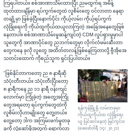
ကြရပါတယ်။ စစ်အာဏာသိမ်းထားပြီး ညမထွက်ရ အမိန့်
ထုတ်ထားချိန်မှာ ရပ်ကွက်တွေထဲ လူစိမ်းတွေ ဝင်လာတာ နေရာ
တချို့မှာ ဖြစ်ခဲ့ပြီးနောက်ပိုင်း ကိုယ့်လမ်း၊ ကိုယ့်ရပ်ကွက်
လုံခြုံရေးကို ကိုယ်ထူကိုယ်ထယူလာကြတဲ့ အခြေအနေတွေဖြစ်
နေတာပါ။ စစ်အာဏာသိမ်းမှုဆန့်ကျင်တဲ့ CDM လှုပ်ရှားမှုမှာပါ
သူတွေကို အာဏာပိုင်တွေ ညဘက်တွေမှာ လိုက်လံဖမ်းဆီးတာ
တွေကနေ ခုလို လူတွေ အထိတ်တလန့်ဖြစ်နေကြတာလို့ ဗွီအိုအေ
သတင်းထောက် ကိုစည်သူက ရှင်းပြပါတယ်။
"ဖြစ်နိုင်တာကတော့ ည ၈ နာရီဆို
သံပုံးတီးတယ်။ သံပုံးတီးပြီးတော့
၈ နာရီကနေ ည ၁၁ နာရီ ဝန်းကျင်
လောက်မှာ ကြုံခဲ့တဲ့ အတွေ့အကြုံ
တွေအရတော့ ရပ်ကွက်တွေထဲကို
ရန်ကုန်မြို့ရှိ လမ်းတခုမှာ
လူစိမ်းလိုဟာမျိုးတွေ တွေ့တယ်။
ကိုယ်ထူကိုယ်ထ လုံခြုံရေး
တွေ့တော့ ဒါက အကြမ်းဖက်မှုတခု
ယူ ပြင်ဆင်နေတဲ့ မြင်ကွင်း။
(ဖေဖော်ဝါရီ ၁၄၊ ၂၀၂၁)
ခုကို လှုံ့ဆော်ဖို့အတွက် ရောက်လာ