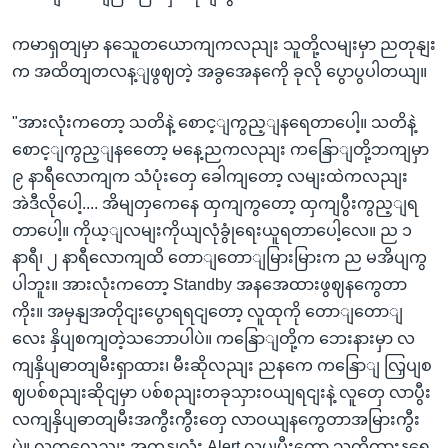
ကမာရှတျမှာ နသေူတယောကျကလညျး သူတို့လမျးမှာ ညတုနျး
က အထိတျတလန့ျဖွဈတဲ့ အခွအေနကေို ခုလို ပွောပွပါတယျ။
"အားလုံးကတော့ သတိနဲ့ စောင့ျကွည့ျနရေတာပေါ့။ သတိနဲ့
စောင့ျကွည့ျနတေော့ မနေ့ညကလညျး ကနြောျတို့ဘကျမှာ
၉ နာရီလောကျက သံပုံးတှေ ခေါကျတော့ လမျးထဲကလညျး
အဲဒီလိုပေါ့.... အိမျတှကေနေ ထှကျကွတော့ ထှကျပွီးကွည့ျရ
တာပေါ့။ ကိုယ့ျလမျးကိုယျလုံခွုံရေးယူရတာပေါ့လေ။ ည ၁
နာရီ၊ ၂ နာရီလောကျထိ တောျတောျမြားမြားက ည မအိပျကွ
ပါဘူး။ အားလုံးကတော့ Standby အနအေထားဖွဈနကွေတာ
ကိုး။ အမှနျအတိုငျးပွောရရငျတော့ လူထုကို တောျတောျ
လေး နှိပျစကျတဲ့သဘောပါပဲ။ ကနြောျတို့က ဘေးနားမှာ လ
ကျနှိပျဓာတျမီးရှာထား၊ မီးဆိုလညျး ညနကေ ကနြောျ လြှပျစ
ဈပစ်စညျးဆိုငျမှာ ပစ်စညျးတခုသှားဝယျရငျးနဲ့ လူတှေ လာပွီး
လကျနှိပျဓာတျမီးအကွီးကွီးတှေ လာဝယျနကွေတာအမြားကွီး
ပဲ။ လူတှလေညျး အကုနျလုံး Alert လုပျပွီးတော့ သတိထားနရေ