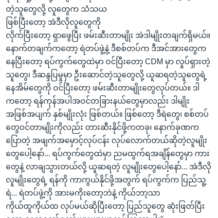
တဲ့သူတွေလို့ လူတွေက သံသယ
ဖြစ်ပြီးတော့ အဲဒီလိုလူတွေကို
လိုက်ပြီးတော့ ရှာဖွေပြီး ဖမ်းဆီးတာမျိုး အဲဒါမျိုးတချက်ရှိမယ်။
နောက်တချက်ကတော့ ရဲတပ်ဖွဲ့နဲ့ ဒီစစ်တပ်က ဒီအင်အားတွေက
နေပြီးတော့ ရပ်ကွက်တွေထဲမှာ ဝင်ပြီးတော့ CDM မှာ လှုပ်ရှားတဲ့
သူတွေ၊ ဒီဆန္ဒပြမှုမှာ ဦးဆောင်တဲ့သူတွေလို့ ယူဆရတဲ့သူတွေရဲ့
နေအိမ်တွေကို ဝင်ပြီးတော့ ဖမ်းဆီးတာမျိုးတွေလုပ်တယ်။ ဒါ
ကတော့ ရန်ကုန်အပါအဝင်တခြားနယ်တွေမှာလည်း ဒါမျိုး
အဖြစ်အပျက် နှစ်မျိုးလုံး ဖြစ်တယ်။ ဖြစ်တော့ ဒီရဲတွေ၊ စစ်တပ်
တွေဝင်တာမျိုးကိုလည်း တားဆီးနိုင်ဖို့ကတခု၊ နောက်ခုဏက
ပြောတဲ့ အဖျက်အမှောင့်လုပ်ငန်း လုပ်လောက်တယ်ဆိုတဲ့လူမျိုး
တွေပေါ့နော်... ရပ်ကွက်တွေထဲမှာ ညမထွက်ရအချိန်တွေမှာ ကား
တွေနဲ့ လာချသွားတယ်လို့ ယူဆရတဲ့ လူမျိုးတွေပေါ့နော်... အဲဒီလို
လူမျိုးတွေရဲ့ ရန်ကို ကာကွယ်နိုင်ဖို့အတွက် ရပ်ကွက်က ပြည်သူ့
ရဲ... ရဲတပ်ဖွဲ့ကို အားမကိုးတော့ဘဲနဲ့ ကိုယ်ဘာ့သာ
ကိုယ်ထူကိုယ်ထ လုပ်မယ်ဆိုပြီးတော့ ပြည်သူတွေ ဆုံးဖြတ်ပြီး