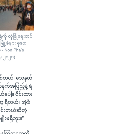
ံကို လုံခြုံရေးတပ်
မြို့ခံများ စုဝေး
ုံ - Non Pha's
၅၊ ၂၀၂၁)
ေ ပစ်တယ်၊ သေနတ်
နက်အပြည့်နဲ့ ရဲ
ေါ့။ ဝိုင်းထား
့ ရှိတယ်။ အဲ့ဒီ
င်းတယ်ဆိုတဲ့
းမရှိဘူး။”
ြနေကြသူတွေကို