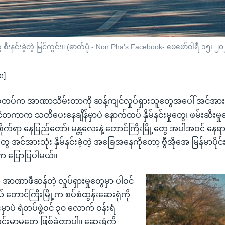
 စီးနင်းခဲ့တဲ့ မြင်ကွင်း။ (ဓာတ်ပုံ - Non Pha's Facebook- ဖေဖော်ဝါရီ ၁၅၊ ၂
e]
ာ စစ်တပ်က အာဏာသိမ်းတာကို ဆန့်ကျင်လှုပ်ရှားသူတွေအပေါ် အင်အားသု
ုင်ငံတကာက သတိပေးနေချိန်မှာပဲ နောက်ထပ် နှိမ်နင်းမှုတွေ၊ ဖမ်းဆီးမှ
စိုက်ရာ နေပြည်တော်၊ မန္တလေးနဲ့ တောင်ကြီးမြို့တွေ အပါအဝင် နေရာ
ဲ့တွေ အင်အားသုံး နှိမ်နင်းခဲ့တဲ့ အခြေအနေကိုတော့ ဗွီအိုအေ မြန်မာပ
်းက ပြောပြပါမယ်။
ာဏာဖီဆန်တဲ့ လှုပ်ရှားမှုတွေမှာ ပါဝင်
နယ် တောင်ကြီးမြို့က စပ်စံထွန်းဆေးရုံကို
မှာပဲ ရဲတပ်ဖွဲ့ဝင် ၃၀ လောက် ဝန်းရံ
င်းမာမှုတွေ ဖြစ်ခဲ့တာပါ။ ဆေးရုံကို