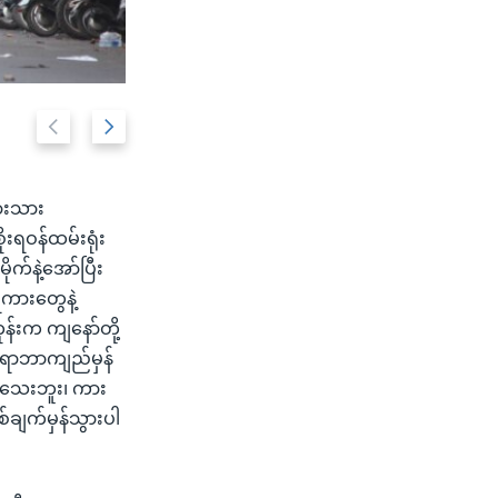
မန္တလေး စီးပွားရေးဘဏ်ရှေ့ ပစ်ခတ်နှိမ်နင်းမှု
P
N
2/6
r
e
e
x
သားသား
v
t
းရဝန်ထမ်းရုံး
i
s
ုက်နဲ့အော်ပြီး
o
l
ကားတွေနဲ့
u
i
န်းက ကျနော်တို့
s
d
 ရာဘာကျည်မှန်
s
e
ရပ်သေးဘူး၊ ကား
l
ချက်မှန်သွားပါ
i
d
e