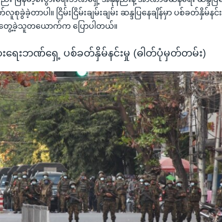
လူစုခွဲခဲ့တာပါ။ ငြိမ်းငြိမ်းချမ်းချမ်း ဆန္ဒပြနေချိန်မှာ ပစ်ခတ်နှိမ်နင်း
င်တွေ့ခဲ့သူတယောက်က ပြောပါတယ်။
ားရေးဘဏ်ရှေ့ ပစ်ခတ်နှိမ်နင်းမှု (ဓါတ်ပုံမှတ်တမ်း)