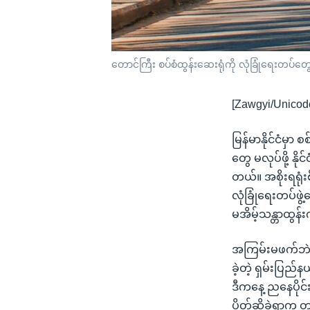
တောင်ကြီး စပ်စံထွန်းဆေးရုံကို လုံခြုံရေးတပ်တွေ
[Zawgyi/Unicod
မြန်မာနိုင်ငံမှ
တွေ မလုပ်ဖို့ နိ
တယ်။ အစိုးရရုံး
လုံခြုံရေးတပ်ဖွ
မအိမ့်သန္တာထွန
အကြမ်းမဖက်ဘဲ အ
ခဲ့တဲ့ ရှမ်းပြည်
ဒီကနေ့ ညနေပိုင်း
ပိတ်ဆို့ခဲ့ရာက တ