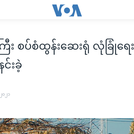
ီး စပ်စံထွန်းဆေးရုံ လုံခြုံရ
င်းခဲ့
 ၂၀၂၁