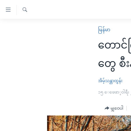
သုံး
ရ
ရှာဖွေ
လွယ်ကူ
မူလစာမျက်နှာ
မြန်မာ
ရ
စေ
မြန်မာ
လာ
တောင်ကြ
သည့်
ဒ်
ကမ္ဘာ့သတင်းများ
Link
ဗွီဒီယို
နိုင်ငံတကာ
တွေ စီးန
များ
သတင်းလွတ်လပ်ခွင့်
အမေရိကန်
ပင်မ
ရပ်ဝန်းတခု လမ်းတခု အလွန်
တရုတ်
အိမ့်သန္တာထွန်း
အကြောင်းအရာ
အင်္ဂလိပ်စာလေ့လာမယ်
အစ္စရေး-ပါလက်စတိုင်း
၁၅ ေဖေဖာ္၀ါရီ၊
သို့
အပတ်စဉ်ကဏ္ဍများ
အမေရိကန်သုံးအီဒီယံ
ကျော်
မျှဝေပါ
ကြည့်
ရေဒီယိုနှင့်ရုပ်သံ အချက်အလက်များ
မကြေးမုံရဲ့ အင်္ဂလိပ်စာ
ရေဒီယို
ရန်
ရေဒီယို/တီဗွီအစီအစဉ်
ရုပ်ရှင်ထဲက အင်္ဂလိပ်စာ
တီဗွီ
ပင်မ