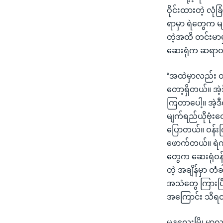
ဝိုင်းထားတဲ့ လုံ
ရာမှာ ရဲတွေက မျ
တဲ့အထိ တင်းမာမှ
ဆေးရုံက ဆရာဝ
“အထဲမှာလည်း 
တော့ရှိတယ်။ အဲ
ကြတာပေါ့။ အဲ့ဒီလ
မျက်ရည်ယိုဗုံ
ပြောတယ်။ ဝန်းက
ဖောက်တယ်။ ရဲကား
တွေက ဆေးရုံဝန်
တဲ့ အချိန်မှာ တံ
အသံတွေ ကြားပြီ
အကြောင်း သိရတ
မန္တလေးမြို့မှ