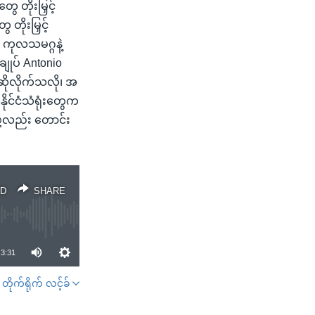
ေ တိုးမြှင့်
တိုးမြှင့်
ု့ ကုလသမဂ္ဂနဲ့
ျုပ် Antonio
ိုလိုက်သလို၊ အ
ုင်ငံသံရုံးတွေက
ဖို့လည်း တောင်း
D
SHARE
3:31
တိုက်ရိုက် လင့်ခ်
SHARE