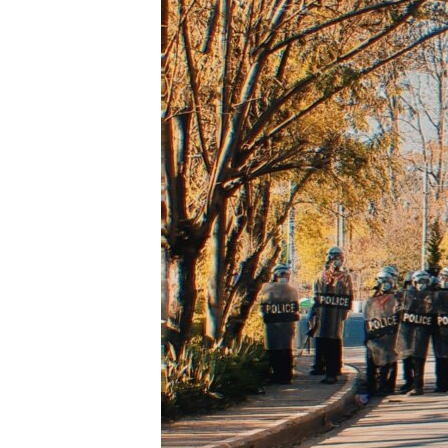
သုတပဒေသာ အင်္ဂလိပ်စာ
အ
ညွန်း
စာမျက်နှာ
သို့
ကျော်
ကြည့်
ရန်
ရှာဖွေ
ရန်
နေရာ
သို့
ကျော်
ရန်