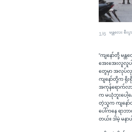
မန္တလေး စီးပွ
1/6
“ကျနော်တို့ မန္
အေးအေးလူလူပါ။ 
တွေမှာ အလုပ်လုပ်
ကျနော်တို့က ရိ
အကုန်ရောက်လာပြ
က မယုံဘူးပေါ့
တဲ့သူက ကျနော်တိ
ပေါ်ကနေ ရာဘာကျ
တယ်။ ဒါမဲ့ မနာပ