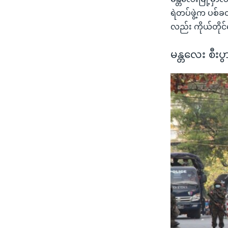
ရဲတပ်ဖွဲ့က ပစ်ခတ်
လည်း ကိုယ်တို
မန္တလေး စီးပွ