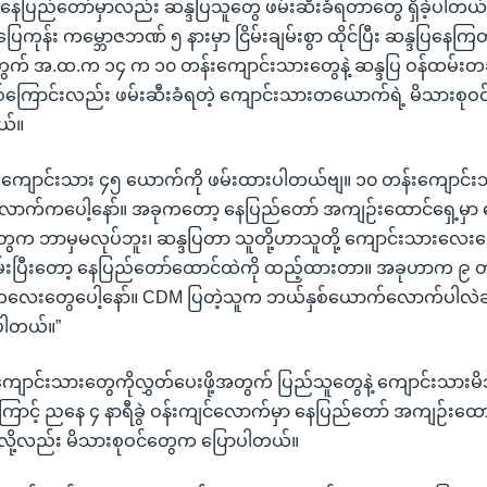
ရာ နေပြည်တော်မှာလည်း ဆန္ဒပြသူတွေ ဖမ်းဆီးခံရတာတွေ ရှိခဲ့ပါတယ်။
ကုန်း ကမ္ဘောဇဘဏ် ၅ နားမှာ ငြိမ်းချမ်းစွာ ထိုင်ပြီး ဆန္ဒပြနေကြ
ကွက် အ.ထ.က ၁၄ က ၁၀ တန်းကျောင်းသားတွေနဲ့ ဆန္ဒပြ ဝန်ထမ်းတချ
ြစ်ကြောင်းလည်း ဖမ်းဆီးခံရတဲ့ ကျောင်းသားတယောက်ရဲ့ မိသားစုဝင်
ယ်။
ာ ကျောင်းသား ၄၅ ယောက်ကို ဖမ်းထားပါတယ်ဗျ။ ၁၀ တန်းကျောင်
ရီလောက်ကပေါ့နော်။ အခုကတော့ နေပြည်တော် အကျဉ်းထောင်ရှေ့မှ
က ဘာမှမလုပ်ဘူး၊ ဆန္ဒပြတာ သူတို့ဟာသူတို့ ကျောင်းသားလေးတွေ
 ဖမ်းပြီးတော့ နေပြည်တော်ထောင်ထဲကို ထည့်ထားတာ။ အခုဟာက ၉ 
လေးတွေပေါ့နော်။ CDM ပြတဲ့သူက ဘယ်နှစ်ယောက်လောက်ပါလဲဆိ
ါတယ်။”
ျောင်းသားတွေကိုလွှတ်ပေးဖို့အတွက် ပြည်သူတွေနဲ့ ကျောင်းသားမိဘ
ြောင့် ညနေ ၄ နာရီခွဲ ဝန်းကျင်လောက်မှာ နေပြည်တော် အကျဉ်းထေ
်လို့လည်း မိသားစုဝင်တွေက ပြောပါတယ်။