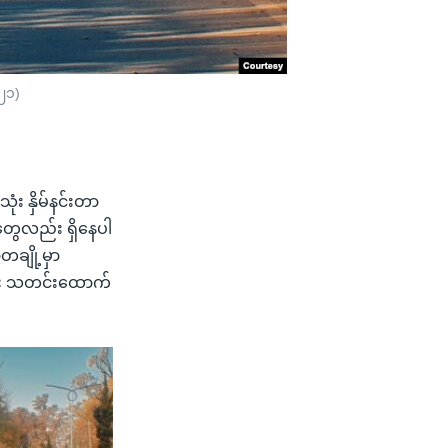
၀၂၁)
ံး နှိမ်နင်းတာ
ုတွေလည်း ရှိနေပါ
တချို့မှာ
ိုင်း သတင်းထောက်