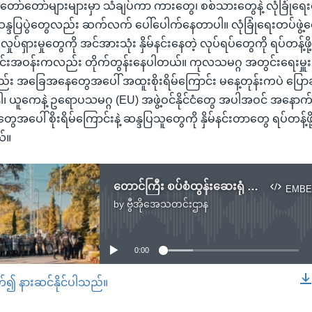
ရာတော်တော်များများမှာ သံချပ်ကာ ကားတွေ၊ စစ်သားတွေနဲ့ လုံခြုံရေးတွ
 ဆန္ဒပြပွဲတွေလည်း ဆက်လက် ပေါ်ပေါက်နေတာပါ။ လုံခြုံရေးတပ်ဖွဲ့တွေ 
ှုပ်ရှားမှုတွေကို အင်အားသုံး နှိမ်နင်းနေတဲ့ လုပ်ရပ်တွေကို ရပ်တန့်ဖိ
ုင်းအဝန်းကလည်း တိုက်တွန်းနေပါတယ်။ ကုလသမဂ္ဂ အတွင်းရေးမှူးခ
း အခြေအနေတွေအပေါ် အထူးစိုးရိမ်ကြောင်း မနေ့တုန်းကပဲ ပြောဆ
 ယူကေနဲ့ ဥရောပသမဂ္ဂ (EU) အဖွဲ့ဝင်နိုင်ငံတွေ အပါအဝင် အနောက်နိ
ေအပေါ် စိုးရိမ်ကြောင်းနဲ့ ဆန္ဒပြသူတွေကို နှိမ်နင်းတာတွေ ရပ်တန့်
်။
တောင်ကြီး စပ်စံထွန်းဆေးရုံ လုံခြုံရေးတပ်တွေ စီးနင်းခဲ့
EMBE
by
ဗွီအိုအေသတင်းဌာန
No media source currently available
0:00
တ်၍ နားဆင်နိုင်ပါသည်။
EMBED