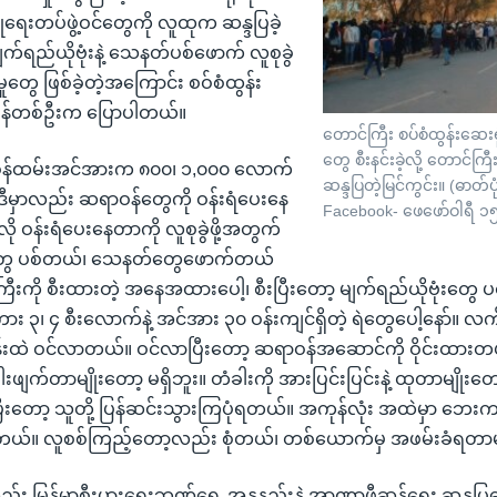
ခြုံရေးတပ်ဖွဲ့ဝင်တွေကို လူထုက ဆန္ဒပြခဲ့
က်ရည်ယိုဗုံးနဲ့ သေနတ်ပစ်ဖောက် လူစုခွဲ
ုတွေ ဖြစ်ခဲ့တဲ့အကြောင်း စဝ်စံထွန်း
န်တစ်ဦးက ပြောပါတယ်။
တောင်ကြီး စပ်စံထွန်းဆေးရု
တွေ စီးနင်းခဲ့လို့ တောင်ကြီး
ဝန်ထမ်းအင်အားက ၈၀၀၊ ၁,၀၀၀ လောက်
ဆန္ဒပြတဲ့မြင်ကွင်း။ (ဓာတ်ပ
့ဒီမှာလည်း ဆရာဝန်တွေကို ဝန်းရံပေးနေ
Facebook- ဖေဖော်ဝါရီ ၁
ို ဝန်းရံပေးနေတာကို လူစုခွဲဖို့အတွက်
းတွေ ပစ်တယ်၊ သေနတ်တွေဖောက်တယ်
ြီးကို စီးထားတဲ့ အနေအထားပေါ့၊ စီးပြီးတော့ မျက်ရည်ယိုဗုံးတွ
 ၃၊ ၄ စီးလောက်နဲ့ အင်အား ၃၀ ဝန်းကျင်ရှိတဲ့ ရဲတွေပေါ့နော်။ လက်
းထဲ ဝင်လာတယ်။ ဝင်လာပြီးတော့ ဆရာဝန်အဆောင်ကို ဝိုင်းထားတယ်ပ
ခါးဖျက်တာမျိုးတော့ မရှိဘူး။ တံခါးကို အားပြင်းပြင်းနဲ့ ထုတာမျိုးတော
းတော့ သူတို့ ပြန်ဆင်းသွားကြပုံရတယ်။ အကုန်လုံး အထဲမှာ ဘေးက
ယ်။ လူစစ်ကြည့်တော့လည်း စုံတယ်၊ တစ်ယောက်မှ အဖမ်းခံရတာမျို
ာလည်း မြန်မာ့စီးပွားရေးဘဏ်ရှေ့ အနုနည်းနဲ့ အာဏာဖီဆန်ရေး ဆန္ဒပ