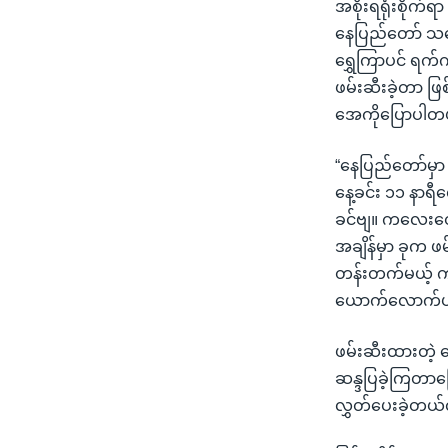
အစိုးရရုံးစိုက်
နေပြည်တော် သပြေ
ရွှေကြာပင် ရက်
ဖမ်းဆီးခဲ့တာ ဖ
အေကိုပြောပါတ
“နေပြည်တော်မှ
နေ့ခင်း ၁၁ နာ
ခင်ဗျ။ ကလေးတွေ
အချိန်မှာ ခုက
တန်းတက်မယ့် က
ယောက်လောက်ပ
ဖမ်းဆီးထားတဲ့ က
ဆန္ဒပြခဲ့ကြတာက
လွှတ်ပေးခဲ့တယ