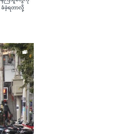
 ခံခဲ့ရတာလို့