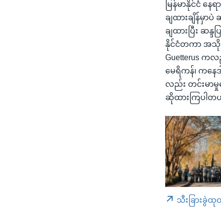
မြန်မာနိုင်ငံ နေ
ချထားချိန်မှာပဲ
ချထားပြီး ဆန္ဒပြလ
နိုင်ငံတကာ အသိ
Guetterus ကလည်
မေရိကန်၊ ကနေဒါ၊
လည်း တင်းမာမှုတွ
ဆိုထားကြပါတယ
သီးခြားခွဲထု