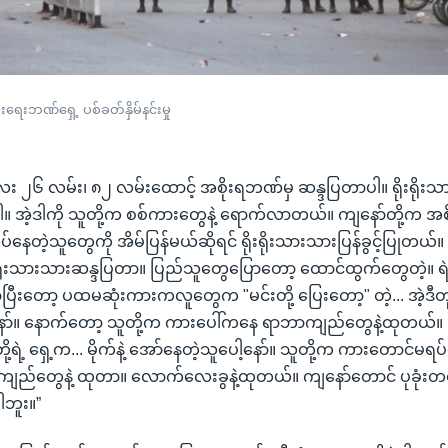
ားရေးဘဏ်ရှေ့ ပစ်ခတ်နှိမ်နင်းမှု
တလေး ၂၆ လမ်း၊ ၈၂ လမ်းထောင့် အစိုးရဘဏ်မှ ဆန္ဒပြတာပါ။ ရိုးရိုး
အဲ့ဒါကို သူတို့က စစ်ကားတွေနဲ့ ရောက်လာတယ်။ ကျနော်တို့က အစို
နေတဲ့သူတွေကို အိမ်ပြန်မယ်ဆိုရင် ရိုးရိုးသားသားပြန်ခွင့်ပြုတယ်။ မိ
ုးရိုးသားသားဆန္ဒပြတာ။ ပြည်သူတွေပြောတော့ ထောင်ထွက်တွေတဲ့။ ရဲ
ီးတော့ ပထမဆုံးကားကလူတွေက "မင်းတို့ ပြေးတော့" တဲ့... အဲ့ဒီတု
နော်။ နောက်တော့ သူတို့က ကားပေါ်ကနေ ရာဘာကျည်တွေနဲ့ထုတယ်။
ု့ရဲ့ ရှေ့က... မိုက်နဲ့ အော်နေတဲ့သူပေါ့နော်။ သူတို့က ကားတောင်မ
ည်တွေနဲ့ ထုတာ။ လောက်လေးခွနဲ့ထုတယ်။ ကျနော်တောင် ပုခုံးတစ်
ါဘူး။”