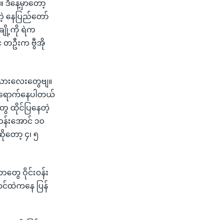
 ဒီနေ့မှာတော့
တဲ့ နေပြည်တော်
ို့ကို ရဲက
 တဦးက ဗွီအို
းသားလေးတွေဗျ။
ာ ရောက်နေပါတယ်
 ထိုင်ပြနေတဲ့
တန်းအောင် ၁၀
ုတော့ ၄၊ ၅
တွေ ဝိုင်းဝန်း
ာင်ထဲကနေ ပြန်