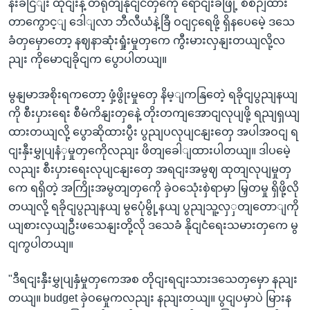
နီးခငြျး ထိုငျးနဲ့ တရုတျနိုငျငံတှကေို ရောငျးခဖြို့ စီစဉျထား
တာကွောင့ျ ဒေါျလာ ဘီလီယံနဲ့ခြီ ဝငျငှရေဖို့ ရှိနပေမေဲ့ ဒသေ
ခံတှမှောတော့ နဈနာဆုံးရှုံးမှုတှကေ ကွီးမားလှနျးတယျလို့လ
ညျး ကိုမောငျခိုငျက ပွောပါတယျ။
မွနျမာအစိုးရကတော့ ဖှံ့ဖွိုးမှုတှေ နိမ့ျကနြတေဲ့ ရခိုငျပွညျနယျ
ကို စီးပှားရေး စီမံကိနျးတှနေဲ့ တိုးတကျအောငျလုပျဖို့ ရညျရှယျ
ထားတယျလို့ ပွောဆိုထားပွီး ပွညျပလုပျငနျးတှေ အပါအဝငျ ရ
ငျးနှီးမွှုပျနံှမှုတှကေိုလညျး ဖိတျခေါျထားပါတယျ။ ဒါပမေဲ့
လညျး စီးပှားရေးလုပျငနျးတှေ အရငျးအမွဈ ထုတျလုပျမှုတှ
ကေ ရရှိတဲ့ အကြိုးအမွတျတှကေို ခှဲဝသေုံးစှဲရာမှာ မြှတမှု ရှိဖို့လို
တယျလို့ ရခိုငျပွညျနယျ မွပေုံမွို့နယျ ပွညျသူ့လှှတျတောျကို
ယျစားလှယျဦးဖသေနျးတို့လို ဒသေခံ နိုငျငံရေးသမားတှကေ မွ
ငျကွပါတယျ။
"ဒီရငျးနှီးမွှုပျနှံမှုတှကေအစ တိုငျးရငျးသားဒသေတှမှော နညျး
တယျ။ budget ခှဲဝမှေုကလညျး နညျးတယျ။ ပွငျပမှာပဲ မြားန