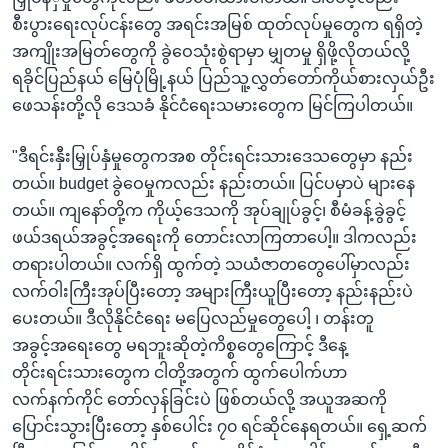
စီးပွားရေးလုပ်ငန်းတွေ အရင်းအမြစ် ထုတ်လုပ်မှုတွေက ရရှိတဲ့
အကျိုးအမြတ်တွေကို ခွဲဝေသုံးစွဲရာမှာ မျှတမှု ရှိဖို့လိုတယ်လို့
ရခိုင်ပြည်နယ် မြေပုံမြို့နယ် ပြည်သူ့လွှတ်တော်ကိုယ်စားလှယ်ဦး
ဖေသန်းတို့လို ဒေသခံ နိုင်ငံရေးသမားတွေက မြင်ကြပါတယ်။
"ဒီရင်းနှီးမြှုပ်နှံမှုတွေကအစ တိုင်းရင်းသားဒေသတွေမှာ နည်း
တယ်။ budget ခွဲဝေမှုကလည်း နည်းတယ်။ ပြင်ပမှာပဲ များနေ
တယ်။ ကျနော်တို့က ကိုယ့်ဒေသကို အုပ်ချုပ်ခွင့်၊ စီမံခန့်ခွဲခွင့်
ဖယ်ဒရယ်အခွင့်အရေးကို တောင်းလာကြတာပေါ့။ ဒါကလည်း
တရားပါတယ်။ လက်ရှိ ထွက်တဲ့ သယံဇာတတွေပေါ်မှာလည်း
လက်ဝါးကြီးအုပ်ပြီးတော့ အများကြီးယူပြီးတော့ နည်းနည်းပဲ
ပေးတယ်။ ဒီလိုနိုင်ငံရေး မပြေလည်မှုတွေပေါ့ ၊ တန်းတူ
အခွင့်အရေးတွေ မရဘူးဆိုတဲ့ကိစ္စတွေကြောင့် ဒီနေ့
တိုင်းရင်းသားတွေက ငါတို့အတွက် ထွက်ပေါက်ဟာ
လက်နက်ကိုင် တော်လှန်ခြင်းပဲ ဖြစ်တယ်လို့ အယူအဆကို
ပြောင်းသွားပြီးတော့ နှစ်ပေါင်း ၇၀ ရင်ဆိုင်နေရတယ်။ ရှေ့ဆက်