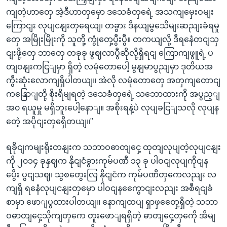
ကျတဲ့ဟာတှေ အဲ့ဒီဟာတှမှော ဒသေခံတှရေဲ့ အသကျမှေးဝမျး
ကြောငျး လုပျငနျးတှရေယျ၊ တခွား ဒီနယျမွသေိမျးဆညျးခံရမှု
တှေ အမြိုးမြိုးကို သူတို့ ကွုံတှေ့ပွီးပွီ။ တကယျလို့ ဒီရနေံတငျသှ
ငျးဖို့တှေ ဘာတှေ တခုခု ဖွဈလာပွီဆိုလို့ရှိရငျ ကြောကျဖွူရဲ့ ပ
တျဝနျးကငြျမှာ ရှိတဲ့ လမုံတောပေါ့ မွနျမာပွညျမှာ ဒုတိယအ
ကွီးဆုံးလောကျရှိပါတယျ။ အဲလို လမုံတောတှေ အတှကျတောငျ
ကနြောျတို့ စိုးရိမျရတဲ့ ဒသေခံတှရေဲ့ သဘောထားကို အပွည့ျ
အ၀ ရယူမှု မရှိဘူးပေါ့နောျ။ အစိုးရနဲ့ပဲ လုပျခငြျသလို လုပျန
တေဲ့ အပိုငျးတှရှေိတယျ။"
ရခိုငျကမျးရိုးတနျးက သဘာဝဓာတျငှေ့ ထုတျလုပျတဲ့လုပျငနျး
ကို ၂၀၁၄ ခုနှဈက နိုငျငံခွားကုမ်ပဏီ ၁၃ ခု ပါဝငျလုပျကိုငျန
ပွေီး ပွငျသဈ၊ သွစတွေးလြ နိုငျငံက ကုမ်ပဏီတှကေလညျး လ
ကျရှိ ရနေံလုပျငနျးတှမှော ပါဝငျနကွေောငျးလညျး အစီရငျခံ
စာမှာ ဖောျပွထားပါတယျ။ နောကျထပျ ရှာဖှတှေေ့ရှိတဲ့ သဘာ
ဝဓာတျငှေ့သိုကျတှကေ တူးဖောျရရှိတဲ့ ဓာတျငှေ့တှကေို အိမျ