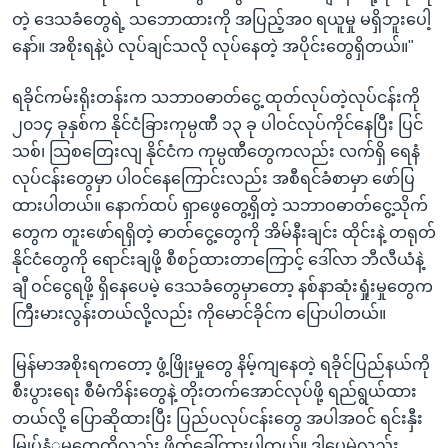
တဲ့ ဒေသခံတွေရဲ့ သဘောထားကို အပြည့်အ၀ ရယူမှု မရှိဘူးပေါ့
နော်။ အစိုးရနဲ့ပဲ လုပ်ချင်သလို လုပ်နေတဲ့ အပိုင်းတွေရှိတယ်။"
ရခိုင်ကမ်းရိုးတန်းက သဘာဝဓာတ်ငွေ့ ထုတ်လုပ်တဲ့လုပ်ငန်းကို
၂၀၁၄ ခုနှစ်က နိုင်ငံခြားကုမ္ပဏီ ၁၃ ခု ပါဝင်လုပ်ကိုင်နေပြီး ပြင်
သစ်၊ သြစတြေးလျ နိုင်ငံက ကုမ္ပဏီတွေကလည်း လက်ရှိ ရေနံ
လုပ်ငန်းတွေမှာ ပါဝင်နေကြောင်းလည်း အစီရင်ခံစာမှာ ဖော်ပြ
ထားပါတယ်။ နောက်ထပ် ရှာဖွေတွေ့ရှိတဲ့ သဘာဝဓာတ်ငွေ့သိုက်
တွေက တူးဖော်ရရှိတဲ့ ဓာတ်ငွေ့တွေကို အိမ်နီးချင်း ထိုင်းနဲ့ တရုတ်
နိုင်ငံတွေကို ရောင်းချဖို့ စီစဉ်ထားတာကြောင့် ဒေါ်လာ ဘီလီယံနဲ့
ချီ ဝင်ငွေရဖို့ ရှိနေပေမဲ့ ဒေသခံတွေမှာတော့ နစ်နာဆုံးရှုံးမှုတွေက
ကြီးမားလွန်းတယ်လို့လည်း ကိုမောင်ခိုင်က ပြောပါတယ်။
မြန်မာအစိုးရကတော့ ဖွံ့ဖြိုးမှုတွေ နိမ့်ကျနေတဲ့ ရခိုင်ပြည်နယ်ကို
စီးပွားရေး စီမံကိန်းတွေနဲ့ တိုးတက်အောင်လုပ်ဖို့ ရည်ရွယ်ထား
တယ်လို့ ပြောဆိုထားပြီး ပြည်ပလုပ်ငန်းတွေ အပါအဝင် ရင်းနှီး
မြှုပ်နံှမှုတွေကိုလည်း ဖိတ်ခေါ်ထားပါတယ်။ ဒါပေမဲ့လည်း