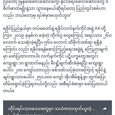
ပြီးတော့ မြန်မာခေါင်းဆောင်တွေ၊ နိုင်ငံရေးခေါင်းဆောင်တွေ ဒီ
စိတ်ဓာတ်မျိုးနဲ့သာ သွားနေမယ်ဆိုရင်တော့ ပြည်တွင်းစစ်ဟာ
လည်း ဘယ်တော့မှ ရပ်စဲမှာမဟုတ်ဘူး။"
ရခိုင်ပြည်နယ်မှာ တပ်မတော်နဲ့ ရခိုင်လက်နက်ကိုင်အဖွဲ့ AA တို့
ကြား ၂၀၁၉ ခုနှစ်က စခဲ့တဲ့ တိုက်ပွဲ တွေကြောင့် အရပ်သား ၂၆၀
လောက် သေဆုံးခဲ့ရပြီး၊ ၅၆၀ လောက် ထိခိုက်ဒဏ်ရာ ရရှိခဲ့
ကြောင်း လည်း ရခိုင်ရေနံစောင့်ကြည့်ရေးအဖွဲ့ရဲ့ ကြေညာချက်
မှာ ဖော်ပြထားတာပါ။ လက်နက်ကိုင် ပဋိပက္ခတွေအတွင်း
ကျေးရွာ ၁၀ ရွာထက်မနည်း မီးရှို့ဖျက်ဆီးခံခဲ့ရပြီး ကျေးရွာ
ပေါင်း ၂၀၀ ကျော်ဟာလည်း စစ်ဒဏ်သင့်ခဲ့တာကြောင့် ရခိုင်နဲ့
ချင်းရွာသားပေါင်း ၂၅၀,၀၀၀ ကျော် အိုးအိမ်စွန့်ခွာ ထွက်ပြေး
တိမ်းရှောင်ခဲ့ကြရတယ်လို့လည်း အစီရင်ခံစာမှာ ဖော်ပြထားပါ
တယ်။
တိုင်းရင်းသားဒေသတွေမှာ သယံဇာတထုတ်ယူတဲ့လုပ်ငန်းတွေကြောင့် ပဋိပက္ခတွေ ပိုများနေ