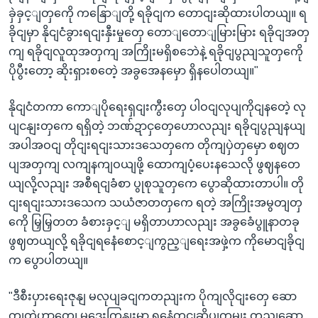
ခှဲခှင့ျတှကေို ကနြောျတို့ ရခိုငျက တောငျးဆိုထားပါတယျ။ ရ
ခိုငျမှာ နိုငျငံခွားရငျးနှီးမှုတှေ တောျတောျမြားမြား ရခိုငျအတှ
ကျ ရခိုငျလူထုအတှကျ အကြိုးမရှိစဘေဲနဲ့ ရခိုငျပွညျသူတှကေို
ပိုပွီးတော့ ဆိုးရှားစတေဲ့ အခွအေနမှော ရှိနပေါတယျ။"
နိုငျငံတကာ ကောျပိုရေးရှငျးကွီးတှေ ပါဝငျလုပျကိုငျနတေဲ့ လု
ပျငနျးတှကေ ရရှိတဲ့ ဘဏ်ဍာငှတှေဟောလညျး ရခိုငျပွညျနယျ
အပါအဝငျ တိုငျးရငျးသားဒသေတှကေ တိုကျပှဲတှမှော စဈတ
ပျအတှကျ လကျနကျဝယျဖို့ ထောကျပံ့ပေးနသေလို ဖွဈနတေ
ယျလို့လညျး အစီရငျခံစာ ပွုစုသူတှကေ ပွောဆိုထားတာပါ။ တို
ငျးရငျးသားဒသေက သယံဇာတတှကေ ရတဲ့ အကြိုးအမွတျတှ
ကေို မြှမြှတတ ခံစားခှင့ျ မရှိတာဟာလညျး အခွခေံပွူနာတခု
ဖွဈတယျလို့ ရခိုငျရနေံစောင့ျကွည့ျရေးအဖှဲ့က ကိုမောငျခိုငျ
က ပွောပါတယျ။
"ဒီစီးပှားရေးဇုနျ မလုပျခငျကတညျးက ပိုကျလိုငျးတှေ ဆော
ကျတဲ့ဟာတှေ၊ မဒေးကြှနျးမှာ ရနေံတငျဆိပျကမျး တညျဆော