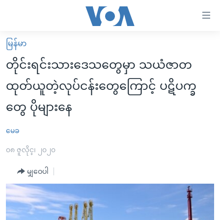
သုံး
ရ
လွယ်ကူ
မြန်မာ
မူလစာမျက်နှာ
စေ
တိုင်းရင်းသားဒေသတွေမှာ သယံဇာတ
မြန်မာ
သည့်
ထုတ်ယူတဲ့လုပ်ငန်းတွေကြောင့် ပဋိပက္ခ
ကမ္ဘာ့သတင်းများ
Link
တွေ ပိုများနေ
ဗွီဒီယို
နိုင်ငံတကာ
များ
သတင်းလွတ်လပ်ခွင့်
အမေရိကန်
ပင်မ
မေခ
ရပ်ဝန်းတခု လမ်းတခု အလွန်
တရုတ်
အကြောင်းအရာ
၀၈ ဇူလိုင္၊ ၂၀၂၀
သို့
အင်္ဂလိပ်စာလေ့လာမယ်
အစ္စရေး-ပါလက်စတိုင်း
ကျော်
မျှဝေပါ
အပတ်စဉ်ကဏ္ဍများ
အမေရိကန်သုံးအီဒီယံ
ကြည့်
ရေဒီယိုနှင့်ရုပ်သံ အချက်အလက်များ
မကြေးမုံရဲ့ အင်္ဂလိပ်စာ
ရေဒီယို
ရန်
ပင်မ
ရေဒီယို/တီဗွီအစီအစဉ်
ရုပ်ရှင်ထဲက အင်္ဂလိပ်စာ
တီဗွီ