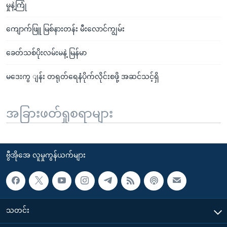
မှုနဲ့ကြုံ
ကျောက်ဖြူ မြစ်နားတန်း မီးလောင်ကျွမ်း
ခေတ်သစ်ပိုးလမ်းမနဲ့ မြန်မာ
မဒေးကွ ျန်း တရုတ်ရေနံပိုက်လိုင်းစဖို့ အဆင်သင့်ရှိ
အခြားဖတ်ရှုစရာများ
ဗွီအိုအေ လူမှုကွန်ယက်များ
သတင်း