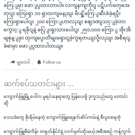
ခကြျမှာ ဖောျပွထားတာပါ။ လကျနကျကိုငျ ပဋိပက်ခတှအေ
တှငျး ကြေးရှာ ၁၀ ရှာထကျမနညျး မီးရှို့ဖကြျဆီးခံခဲ့ရပွီး
ကြေးရှာပေါငျး ၂၀၀ ကြောျဟာလညျး စဈဒဏျသင့ျခဲ့တာ
ကွောင့ျ ရခိုငျနဲ့ ခငြျးရှာသားပေါငျး ၂၅၀,၀၀၀ ကြောျ အိုးအိ
မျစှန့ျခှာ ထှကျပွေးတိမျးရှောငျခဲ့ကွရတယျလို့လညျး အစီရငျ
ခံစာမှာ ဖောျပွထားပါတယျ။
မျှဝေပါ
Follow us
ဆက်စပ်သတင်းများ ...
ကျောက်ဖြူမြို့ပေါ်က မူရင်းနေရာတွေ ပြန်ပေးဖို့ ဒုက္ခသည်တွေ တောင်း
ဆို
ဒေသခံတွေ စိုးရိမ်နေတဲ့ ကျောက်ဖြူရေနက်ဆိပ်ကမ်းနဲ့ စီးပွားရေးဇုံ
ကျောက်ဖြူစီမံကိန်း တရုတ်နိုင်ငံနဲ့ လက်မှတ်ထိုးမယ့်အစီအစဉ် ကန့်ကွက်