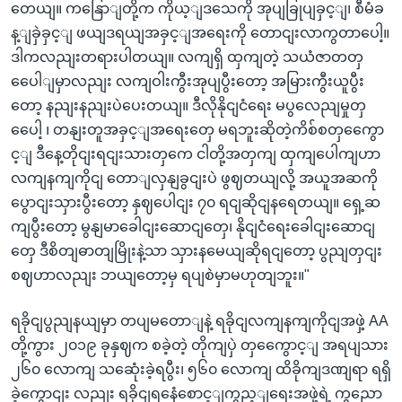
တေယျ။ ကနြောျတို့က ကိုယ့ျဒသေကို အုပျခြုပျခှင့ျ၊ စီမံခ
န့ျခှဲခှင့ျ ဖယျဒရယျအခှင့ျအရေးကို တောငျးလာကွတာပေါ့။
ဒါကလညျးတရားပါတယျ။ လကျရှိ ထှကျတဲ့ သယံဇာတတှ
ပေေါျမှာလညျး လကျဝါးကွီးအုပျပွီးတော့ အမြားကွီးယူပွီး
တော့ နညျးနညျးပဲပေးတယျ။ ဒီလိုနိုငျငံရေး မပွလေညျမှုတှ
ပေေါ့ ၊ တနျးတူအခှင့ျအရေးတှေ မရဘူးဆိုတဲ့ကိစ်စတှကွေော
င့ျ ဒီနေ့တိုငျးရငျးသားတှကေ ငါတို့အတှကျ ထှကျပေါကျဟာ
လကျနကျကိုငျ တောျလှနျခွငျးပဲ ဖွဈတယျလို့ အယူအဆကို
ပွောငျးသှားပွီးတော့ နှဈပေါငျး ၇၀ ရငျဆိုငျနရေတယျ။ ရှေ့ဆ
ကျပွီးတော့ မွနျမာခေါငျးဆောငျတှေ၊ နိုငျငံရေးခေါငျးဆောငျ
တှေ ဒီစိတျဓာတျမြိုးနဲ့သာ သှားနမေယျဆိုရငျတော့ ပွညျတှငျး
စဈဟာလညျး ဘယျတော့မှ ရပျစဲမှာမဟုတျဘူး။"
ရခိုငျပွညျနယျမှာ တပျမတောျနဲ့ ရခိုငျလကျနကျကိုငျအဖှဲ့ AA
တို့ကွား ၂၀၁၉ ခုနှဈက စခဲ့တဲ့ တိုကျပှဲ တှကွေောင့ျ အရပျသား
၂၆၀ လောကျ သဆေုံးခဲ့ရပွီး၊ ၅၆၀ လောကျ ထိခိုကျဒဏျရာ ရရှိ
ခဲ့ကွောငျး လညျး ရခိုငျရနေံစောင့ျကွည့ျရေးအဖှဲ့ရဲ့ ကွညော