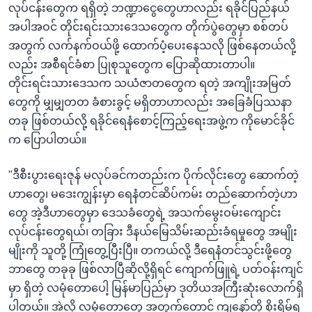
လုပ်ငန်းတွေက ရရှိတဲ့ ဘဏ္ဍာငွေတွေဟာလည်း ရခိုင်ပြည်နယ်
အပါအဝင် တိုင်းရင်းသားဒေသတွေက တိုက်ပွဲတွေမှာ စစ်တပ်
အတွက် လက်နက်ဝယ်ဖို့ ထောက်ပံ့ပေးနေသလို ဖြစ်နေတယ်လို့
လည်း အစီရင်ခံစာ ပြုစုသူတွေက ပြောဆိုထားတာပါ။
တိုင်းရင်းသားဒေသက သယံဇာတတွေက ရတဲ့ အကျိုးအမြတ်
တွေကို မျှမျှတတ ခံစားခွင့် မရှိတာဟာလည်း အခြေခံပြဿနာ
တခု ဖြစ်တယ်လို့ ရခိုင်ရေနံစောင့်ကြည့်ရေးအဖွဲ့က ကိုမောင်ခိုင်
က ပြောပါတယ်။
"ဒီစီးပွားရေးဇုန် မလုပ်ခင်ကတည်းက ပိုက်လိုင်းတွေ ဆောက်တဲ့
ဟာတွေ၊ မဒေးကျွန်းမှာ ရေနံတင်ဆိပ်ကမ်း တည်ဆောက်တဲ့ဟာ
တွေ အဲ့ဒီဟာတွေမှာ ဒေသခံတွေရဲ့ အသက်မွေးဝမ်းကျောင်း
လုပ်ငန်းတွေရယ်၊ တခြား ဒီနယ်မြေသိမ်းဆည်းခံရမှုတွေ အမျိုး
မျိုးကို သူတို့ ကြုံတွေ့ပြီးပြီ။ တကယ်လို့ ဒီရေနံတင်သွင်းဖို့တွေ
ဘာတွေ တခုခု ဖြစ်လာပြီဆိုလို့ရှိရင် ကျောက်ဖြူရဲ့ ပတ်ဝန်းကျင်
မှာ ရှိတဲ့ လမုံတောပေါ့ မြန်မာပြည်မှာ ဒုတိယအကြီးဆုံးလောက်ရှိ
ပါတယ်။ အဲလို လမုံတောတွေ အတွက်တောင် ကျနော်တို့ စိုးရိမ်ရ