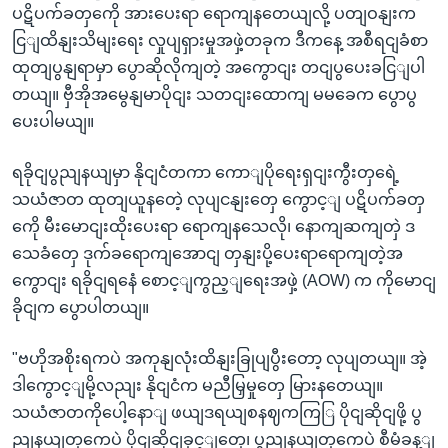
ပဋိပက်ခတှကေို အားပေးရာ ရောကျနတေယျလို့ ပတျဝနျးက
ငြျထိနျးသိမျးရေး လှုပျရှားမှုအဖှဲ့တခုက ဒီကနေ့ အစီရငျခံစာ
ထုတျပွနျရာမှာ ပွောဆိုလိုကျတဲ့ အကွောငျး တငျပွပေးခငြျပါ
တယျ။ ဗှီအိုအမွေနျမာပိုငျး သတငျးထောကျ မမခေက ပွောပွ
ပေးပါမယျ။
ရခိုငျပွညျနယျမှာ နိုငျငံတကာ ကောျပိုရေးရှငျးကွီးတှရေဲ့
သယံဇာတ ထုတျယူနတေဲ့ လုပျငနျးတှေ ကွောင့ျ ပဋိပက်ခတှ
ကေို မီးမောငျးထိုးပေးရာ ရောကျနသေလို၊ နောကျဆကျတှဲ ဒ
သေခံတှေ ဒုက်ခရောကျအောငျ တှနျးပို့ပေးရာရောကျတဲ့အ
ကွောငျး ရခိုငျရနေံ စောင့ျကွည့ျရေးအဖှဲ့ (AOW) က ကိုမောငျ
ခိုငျက ပွောပါတယျ။
"ဗဟိုအစိုးရကပဲ အကုနျလုံးထိနျးခြုပျပွီးတော့ လုပျတယျ။ အဲ့
ဒါကွောင့ျမို့လညျး နိုငျငံက မညီမြှမှုတှေ မြားနတေယျ။
သယံဇာတကိုပေါ့နောျ ဖယျဒရယျစနဈကကြြ ပိုငျဆိုငျဖို့ ပွ
ညျနယျတှကေပဲ ပိုငျဆိုငျခှင့ျတှေ၊ ပွညျနယျတှကေပဲ စီမံခန့ျ