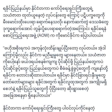
ရခိုင်ပြည်နယ်မှာ နိုင်ငံတကာ ကော်ပိုရေးရှင်းကြီးတွေရဲ့
သယံဇာတ ထုတ်ယူနေတဲ့ လုပ်ငန်းတွေ ကြောင့် ပဋိပက္ခတွေကို
မီးမောင်းထိုးပေးရာ ရောက်နေသလို၊ နောက်ဆက်တွဲ ဒေသခံတွေ
ဒုက္ခရောက်အောင် တွန်းပို့ပေးရာရောက်တဲ့အကြောင်း ရခိုင်ရေနံ
စောင့်ကြည့်ရေးအဖွဲ့ (AOW) က ကိုမောင်ခိုင်က ပြောပါတယ်။
"ဗဟိုအစိုးရကပဲ အကုန်လုံးထိန်းချုပ်ပြီးတော့ လုပ်တယ်။ အဲ့ဒါ
ကြောင့်မို့လည်း နိုင်ငံက မညီမျှမှုတွေ များနေတယ်။ သယံဇာတ
ကိုပေါ့နော် ဖယ်ဒရယ်စနစ်ကျကျ ပိုင်ဆိုင်ဖို့ ပြည်နယ်တွေကပဲ
ပိုင်ဆိုင်ခွင့်တွေ၊ ပြည်နယ်တွေကပဲ စီမံခန့်ခွဲခွင့်တွေကို ကျနော်တို့
ရခိုင်က တောင်းဆိုထားပါတယ်။ ရခိုင်မှာ နိုင်ငံခြားရင်းနှီးမှုတွေ
တော်တော်များများ ရခိုင်အတွက် ရခိုင်လူထုအတွက် အကျိုးမရှိ
စေဘဲနဲ့ ရခိုင်ပြည်သူတွေကို ပိုပြီးတော့ ဆိုးရွားစေတဲ့
အခြေအနေမှာ ရှိနေပါတယ်။"
နိုင်ငံတကာ ကော်ပိုရေးရှင်းကြီးတွေ ပါဝင်လုပ်ကိုင်နေတဲ့