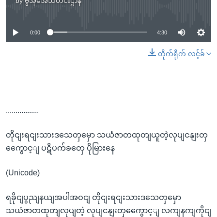
by
ဗွီအိုအေသတင်းဌာန
No media source currently available
0:00
4:30
တိုက်ရိုက် လင့်ခ်
.................
တိုငျးရငျးသားဒသေတှမှော သယံဇာတထုတျယူတဲ့လုပျငနျးတှ
ကွေောင့ျ ပဋိပက်ခတှေ ပိုမြားနေ
(Unicode)
ရခိုငျပွညျနယျအပါအဝငျ တိုငျးရငျးသားဒသေတှမှော
သယံဇာတထုတျလုပျတဲ့ လုပျငနျးတှကွေောင့ျ လကျနကျကိုငျ