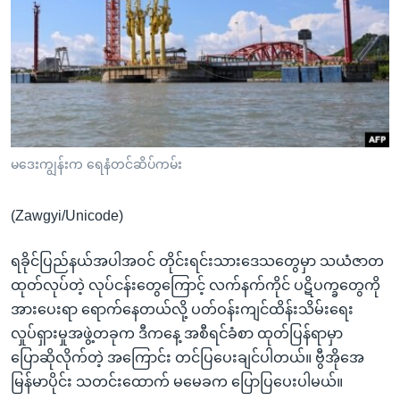
အ
သုတပဒေသာ အင်္ဂလိပ်စာ
ညွန်း
Learning English
စာမျက်နှာ
သို့
ဗွီအိုအေ လူမှုကွန်ယက်များ
ကျော်
ကြည့်
ရန်
ဘာသာစကားများ
မဒေးကျွန်းက ရေနံတင်ဆိပ်ကမ်း
ရှာဖွေ
ရန်
(Zawgyi/Unicode)
နေရာ
သို့
ရခိုင်ပြည်နယ်အပါအဝင် တိုင်းရင်းသားဒေသတွေမှာ သယံဇာတ
ကျော်
ထုတ်လုပ်တဲ့ လုပ်ငန်းတွေကြောင့် လက်နက်ကိုင် ပဋိပက္ခတွေကို
ရန်
အားပေးရာ ရောက်နေတယ်လို့ ပတ်ဝန်းကျင်ထိန်းသိမ်းရေး
လှုပ်ရှားမှုအဖွဲ့တခုက ဒီကနေ့ အစီရင်ခံစာ ထုတ်ပြန်ရာမှာ
ပြောဆိုလိုက်တဲ့ အကြောင်း တင်ပြပေးချင်ပါတယ်။ ဗွီအိုအေ
မြန်မာပိုင်း သတင်းထောက် မမေခက ပြောပြပေးပါမယ်။