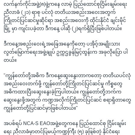
လက်နက်ကိုင်အဖွဲ့(၈)ဖွဲ့ကနေ လာမဲ့ ပြည်ထောင်စုငြိမ်းချမ်းရေး
ညီလာခံ (၂၁) ရာစု ပင်လုံ တတိယအစည်းအဝေးအတွက်
ကြိုတင်ပြင်ဆင်မှုဆိုင်ရာ အစည်းအဝေးကို ထိုင်းနိုင်ငံ ချင်းမိုင်
မြို့ မှာ ကျင်းပခဲ့တာ ဒီကနေ့ ပါဆို (၂)ရက်ရှိပြီးဖြစ်ပါတယ်။
ဒီကနေ့အစည်းဝေးရဲ့အခြေအနေကိုတော့ ပအိုဝ့်အမျိုးသား
လွတ်မြောက်ရေးအဖွဲ့ချုပ် ဥက္ကဌခွန်မြင့်ထွန်းက အခုလိုပြော ပါ
တယ်။
"ကျွန်တော်တို့အဓိက ဒီကနေ့ဆွေးနွေးတာကတော့ တတိယပင်လုံ
အစည်းဝေးတက်ဖို့ ကျွန်တော်တို့ကြိုတင်ပြင်ဆင်မှု ကိစ္စတွေ
အဓိကထားပြီးဆွေးနွေးခဲ့ကြပါတယ်။ ကျွန်တော်တို့ဘက်က
ဆွေးနွေးဖို့အတွက် ကဏ္ဍအလိုက်ကြိုတင်ပြင်ဆင် စရာရှိတာတွေ
ကျွန်တော်တို့ပြင်ဆင်မှာဖြစ်ပါတယ်။"
အပစ်ရပ် NCA-S EAOအဖွဲ့တွေကနေ ပြည်ထောင်စု ငြိမ်းချမ်း
ရေး ညီလာခံမှာတင်ပြမယ့်ကဏ္ဍကြီး (၅) ခုဖြစ်တဲ့ နိုင်ငံရေး