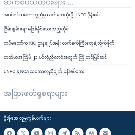
ဆက်စပ်သတင်းများ ...
အပစ်ရပ်သဘောတူညီမှု လက်မှတ်ထိုးဖို့ UNFC ပိုနီးစပ်
ငြိမ်းချမ်းရေး မဖြစ်နိုင်သေးသည့်တိုင်
တပ်မတော်က KIO ဌာနချုပ်အနီး လက်နက်ကြီးတွေနဲ့ တိုက်ခိုက်
တတိယအကြိမ် ၂၁ ပင်လုံညီလာခံအတွက် ကြိုတင်ပြင်ဆင်
UNFC နဲ့ NCA သဘောတူညီချက် မနီးစပ်သေး
အခြားဖတ်ရှုစရာများ
ဗွီအိုအေ လူမှုကွန်ယက်များ