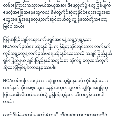
လမ်းကြောင်းကသွားမယ်အယူအဆ။ ဒီနေ့တိုက်ပွဲ တွေဖြစ်ပျက်
နေတဲ့အခြေအနေတွေကလဲ မိမိတို့ကိုင်ဆွဲတဲ့နိုင်ငံရေးအယူအဆ
တွေအခြေအနေတွေနဲ့သက်ဆိုင်တယ်လို့ ကျွန်တော်တို့ကတော့
မြင်ပါတယ်။"
မြန်မာငြိမ်းချမ်းရေးကော်မရှင်အနေနဲ့ အဖွဲ့(၈)ဖွဲ့နဲ့သာ
NCAလက်မှတ်ရေးထိုးနိုင်ပြီး ကျန်ရှိတဲ့တိုင်းရင်းသား လက်နက်
ကိုင်အဖွဲ့တွေနဲ့ လက်မှတ်မရေးထိုးနိုင်သေးသလို ကချင်ပြည်နယ်
ရှမ်းပြည်နယ် ချင်းပြည်နယ်အတွင်းမှာ တိုက်ပွဲ တွေဆက်တိုက်
ဆိုသလိုဖြစ်ပွါးလာနေခဲ့တာပါ။
NCAလမ်းကြောင်းမှာ အားနဲချက်တွေရှိနေပေမဲ့ တိုင်းရင်းသား
လက်နက်ကိုင်အဖွဲ့တွေအနေနဲ့ အတူတကွလက်တွဲပြီး အချိန်ယူ
ပြင်ဆင်ဖို့လိုတယ်တယ်လို့ ခွန်မြင့်ထွန်းက တိုက်တွန်းထားပါ
တယ်။
လက်ရှိမြန်မာ့တပ်မတော်နဲ့ တချို့တိုင်းရင်းသားလက်နက်ကိုင်