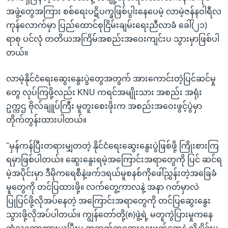
အဖွဲ့တွေအကြား စစ်ရေးပဋိပက္ခဖြစ်ပွါးနေပေမဲ့ လာမဲ့ဇန်နဝါရီလ
ကုန်လောက်မှာ ပြည်ထောင်စုငြိမ်းချမ်းရေးညီလာခံ ခေါ်(၂၁)
ရာစု ပင်လုံ တတိယအကြိမ်အစည်းအဝေးကျင်းပ သွားမှာဖြစ်ပါ
တယ်။
လာမဲ့နိုင်ငံရေးဆွေးနွေးပွဲတွေအတွက် အားကောင်းတဲ့ပြင်ဆင်မှု
တွေ လုပ်ကြဖို့လည်း KNU ကရင်အမျိုးသား အစည်း အရုံး
ဥက္ကဌ ဗိုလ်ချူပ်ကြီး မူတူးစေးဖိုးက အစည်းအဝေးဖွင့်ပွဲမှာ
တိုက်တွန်းထားပါတယ်။
"မှန်ကန်ပြီးတရားမျှတတဲ့ နိုင်ငံရေးဆွေးနွေးပွဲဖြစ်ဖို့ ကြိုးစားကြ
ရမှာဖြစ်ပါတယ်။ ဆွေးနွေးရမဲ့အကြောင်းအရာတွေကို ပြင် ဆင်ရ
မဲ့အပိုင်းမှာ ဒီမိုကရေစီနဲ့ဖက်ဒရယ်မူစနစ်ကိုဖေါ်ညွှန်းတဲ့အခြေခံ
မူတွေကို တင်ပြထားဖို့။ လက်တွေ့ကာလနဲ့ အနာ ဂတ်မှာလဲ
ပြုပြင်ဖို့လိုအပ်နေတဲ့ အကြောင်းအရာတွေကို တင်ပြဆွေးနွေး
သွားဖို့လိုအပ်ပါတယ်။ ကျွန်တော်တို့(၈)ဖွဲ့ရဲ့ မတူကွဲပြားမှုကနေ