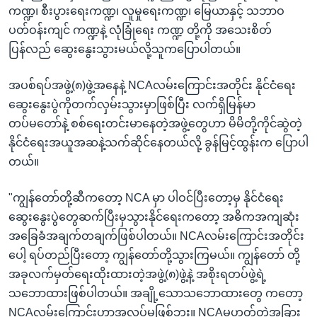
ကဏ္ဍ၊ စီးပွားရေးကဏ္ဍ၊ လူမှုရေးကဏ္ဍ၊ မြေယာနှင့် သဘာဝ
ပတ်ဝန်းကျင် ကဏ္ဍနဲ့ လုံခြုံရေး ကဏ္ဍ တို့ကို အသေးစိတ်
ပြန်လည် ဆွေးနွေးသွားမယ်လို့သူကပြောပါတယ်။
အပစ်ရပ်အဖွဲ့(၈)ဖွဲ့အနေနဲ့ NCAလမ်းကြောင်းအတိုင်း နိုင်ငံရေး
ဆွေးနွေးပွဲကိုတက်လှမ်းသွားမှာဖြစ်ပြီး လက်ရှိမြန်မာ
တပ်မတော်နဲ့ စစ်ရေးတင်းမာနေတဲ့အဖွဲ့တွေဟာ မိမိတို့ကိုင်ဆွဲတဲ့
နိုင်ငံရေးအယူအဆနဲ့သက်ဆိုင်နေတယ်လို့ ခွန်မြင့်ထွန်းက ပြောပါ
တယ်။
"ကျွန်တော်တို့ဆီကတော့ NCA မှာ ပါဝင်ပြီးတော့မှ နိုင်ငံရေး
ဆွေးနွေးပွဲတွေဆက်ပြီးမှသွားနိုင်ရေးကတော့ အဓိကအကျဆုံး
အခြေခံအချက်တချက်ဖြစ်ပါတယ်။ NCAလမ်းကြောင်းအတိုင်း
ပေါ့ ရပ်တည်ပြီးတော့ ကျွန်တော်တို့သွားကြမယ်။ ကျွန်တော် တို့
အခုလက်မှတ်ရေးထိုးထားတဲ့အဖွဲ့(၈)ဖွဲ့နဲ့ အစိုးရတပ်ဖွဲ့ရဲ့
သဘောထားဖြစ်ပါတယ်။ အချို့သောသဘောထားတွေ ကတော့
NCAလမ်းကြောင်းဟာအလုပ်မဖြစ်ဘူး။ NCAမဟုတ်တဲ့အခြား