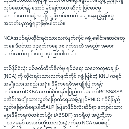
ဘုံသဘောထားယူပြီးမှ တဘက်ကဆွေးနွေးဖက်တွေနဲ့ ညှိနှိုင်းမှု
လုပ်ဆောင်ရန် အောင်မြင်ချင်တယ် ဆိုရင် ပြင်ဆင်မှု
ကောင်းကောင်းနဲ့ အချိန်ယူဖို့တင်မကဘဲ ဆွေးနွေးညှိနှိုင်းမှု
အတတ်ပညာရှိရမှာဖြစ်ပါတယ်။"
NCAအပစ်ရပ်တိုင်းရင်းသားလက်နက်ကိုင် ၈ဖွဲ့ ခေါင်းဆောင်တွေ
ကနေ ဒီဇင်ဘာ ၁၄ရက်ကနေ ၁၈ ရက်အထိ အစည်း အဝေး
ဆက်လက်ကျင်းပသွားမှာဖြစ်ပါတယ်။
တစ်နိုင်ငံလုံး ပစ်ခတ်တိုက်ခိုက်မှု ရပ်စဲရေး သဘောတူစာချုပ်
(NCA) ကို တိုင်းရင်းသားလက်နက်ကိုင် ၈ဖွဲ့ ဖြစ်တဲ့ KNU ကရင်
အမျိုးသားအစည်းအရုံး၊ ဒီမိုကရေစီအကျိုးပြုကရင့်
တပ်မတော်DKBA တောင်ပိုင်းရှမ်းပြည်တပ်မတော်RCSS/SSA
ပအိုဝ်းအမျိုးသားလွတ်မြောက်ရေးအဖွဲ့ချူပ်PNLO ရခိုင်ပြည်
လွတ်မြောက်ရေးပါတီALP မြန်မာနိုင်ငံလုံးဆိုင်ရာ ကျောင်းသား
များဒီမိုကရက်တစ်တပ်ဦး (ABSDF) အစရှိတဲ့ အဖွဲ့တို့ဟာ
၂၀၁၅ခုနှစ် အောက်တိုဘာလ(၁၅)ရက်မှာ NCA အပစ်ရပ်