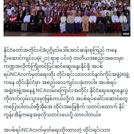
အ
သုတပဒေသာ အင်္ဂလိပ်စာ
ညွန်း
Learning English
စာမျက်နှာ
သို့
ဗွီအိုအေ လူမှုကွန်ယက်များ
ကျော်
ကြည့်
နိုင်ငံတော်အတိုင်ပင်ခံပုဂ္ဂိုလ်ဒေါ်အောင်ဆန်းစုကြည် ကနေ
ရန်
ဘာသာစကားများ
ဦးဆောင်ကျင်းပမဲ့(၂၁) ရာစု ပင်လုံ တတိယအစည်းအဝေးမှာ
ရှာဖွေ
ကဏ္ဍအလိုက်ကြိုတင်ပြင်ဆင်ဆွေးနွေးနိုင်ဖို့ အပစ်
ရန်
ရပ်NCAလက်မှတ်ရေးထိုး တိုင်းရင်းသားလက်နက်ကိုင်အဖွဲ့(၈)ဖွဲ့
နေရာ
ကနေ ထိုင်းနိုင်ငံမှာ အစည်းဝေးကျင်းပခဲ့တာပါ။ အပစ်ရပ်
သို့
အဖွဲ့(၈)ဖွဲ့အနေနဲ့ NCAလမ်းကြောင်းအတိုင်း နိုင်ငံရေးဆွေးနွေးပွဲ
ကျော်
ကိုတက်လှမ်းသွားမှာဖြစ်တယ်လို့လဲ အပစ်ရပ်ခေါင်းဆောင်တွေ
ရန်
ကပြောပါတယ်။ဗွီအိုအေ ထိုင်းအခြေစိုက် သတင်းထောက် နိုင်
ကွန်းအိန်ကနေအခုလိုသတင်းပေးပို့ ထားပါတယ်။
အပစ်ရပ်NCAလက်မှတ်ရေးထိုးထားတဲ့ တိုင်းရင်းသား