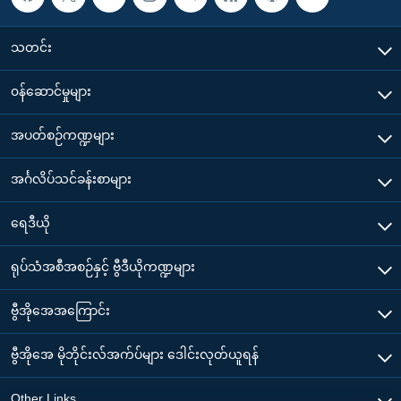
သတင်း
၀န်ဆောင်မှုများ
အပတ်စဉ်ကဏ္ဍများ
အင်္ဂလိပ်သင်ခန်းစာများ
ရေဒီယို
ရုပ်သံအစီအစဉ်နှင့် ဗွီဒီယိုကဏ္ဍများ
ဗွီအိုအေအကြောင်း
ဗွီအိုအေ မိုဘိုင်းလ်အက်ပ်များ ဒေါင်းလုတ်ယူရန်
Other Links