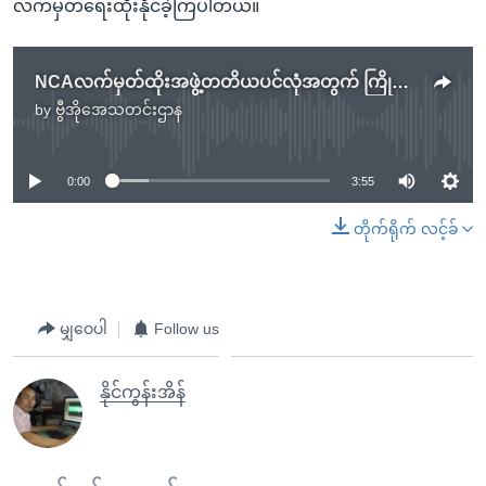
လက်မှတ်ရေးထိုးနိုင်ခဲ့ကြပါတယ်။
NCAလက်မှတ်ထိုးအဖွဲ့တတိယပင်လုံအတွက် ကြိုတင်ပြင်ဆင်
by
ဗွီအိုအေသတင်းဌာန
No media source currently available
0:00
3:55
တိုက်ရိုက် လင့်ခ်
မျှဝေပါ
Follow us
နိုင်ကွန်းအိန်