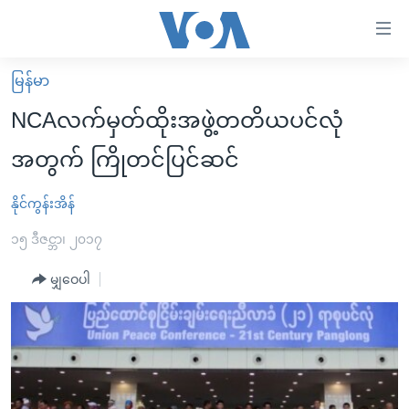
သုံး
ရ
လွယ်ကူ
မြန်မာ
မူလစာမျက်နှာ
စေ
NCAလက်မှတ်ထိုးအဖွဲ့တတိယပင်လုံ
မြန်မာ
သည့်
အတွက် ကြိုတင်ပြင်ဆင်
ကမ္ဘာ့သတင်းများ
Link
ဗွီဒီယို
နိုင်ငံတကာ
နိုင်ကွန်းအိန်
များ
သတင်းလွတ်လပ်ခွင့်
အမေရိကန်
၁၅ ဒီဇင္ဘာ၊ ၂၀၁၇
ပင်မ
ရပ်ဝန်းတခု လမ်းတခု အလွန်
တရုတ်
အကြောင်းအရာ
မျှဝေပါ
သို့
အင်္ဂလိပ်စာလေ့လာမယ်
အစ္စရေး-ပါလက်စတိုင်း
ကျော်
အပတ်စဉ်ကဏ္ဍများ
အမေရိကန်သုံးအီဒီယံ
ကြည့်
ရေဒီယိုနှင့်ရုပ်သံ အချက်အလက်များ
မကြေးမုံရဲ့ အင်္ဂလိပ်စာ
ရေဒီယို
ရန်
ပင်မ
ရေဒီယို/တီဗွီအစီအစဉ်
ရုပ်ရှင်ထဲက အင်္ဂလိပ်စာ
တီဗွီ