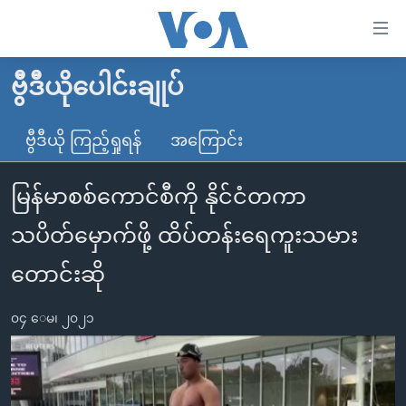
သုံး
ရ
လွယ်ကူ
ဗွီဒီယိုပေါင်းချုပ်
မူလစာမျက်နှာ
စေ
မြန်မာ
ဗွီဒီယို ကြည့်ရှုရန်
အကြောင်း
သည့်
ကမ္ဘာ့သတင်းများ
Link
မြန်မာစစ်ကောင်စီကို နိုင်ငံတကာ
ဗွီဒီယို
နိုင်ငံတကာ
များ
သတင်းလွတ်လပ်ခွင့်
အမေရိကန်
သပိတ်မှောက်ဖို့ ထိပ်တန်းရေကူးသမား
ပင်မ
ရပ်ဝန်းတခု လမ်းတခု အလွန်
တရုတ်
အကြောင်းအရာ
တောင်းဆို
သို့
အင်္ဂလိပ်စာလေ့လာမယ်
အစ္စရေး-ပါလက်စတိုင်း
ကျော်
၀၄ ေမ၊ ၂၀၂၁
အပတ်စဉ်ကဏ္ဍများ
အမေရိကန်သုံးအီဒီယံ
ကြည့်
ရေဒီယိုနှင့်ရုပ်သံ အချက်အလက်များ
မကြေးမုံရဲ့ အင်္ဂလိပ်စာ
ရေဒီယို
ရန်
ပင်မ
ရေဒီယို/တီဗွီအစီအစဉ်
ရုပ်ရှင်ထဲက အင်္ဂလိပ်စာ
တီဗွီ