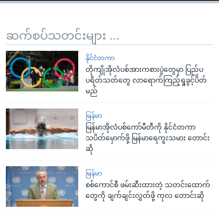
ဆက်စပ်သတင်းများ ...
နိုင်ငံတကာ
တိုကျိုအိုလံပစ်အားကစားပွဲတွေမှာ ပြည်ပ
ပရိတ်သတ်တွေ လာရောက်ကြည့်ရှုခွင့်ပိတ်
မည်
မြန်မာ
မြန်မာအိုလံပစ်ကော်မီတီကို နိုင်ငံတကာ
သပိတ်မှောက်ဖို့ မြန်မာရေကူးသမား တောင်း
ဆို
မြန်မာ
စစ်ကောင်စီ ဖမ်းဆီးထားတဲ့ သတင်းထောက်
တွေကို ချက်ချင်းလွှတ်ဖို့ ကုလ တောင်းဆို