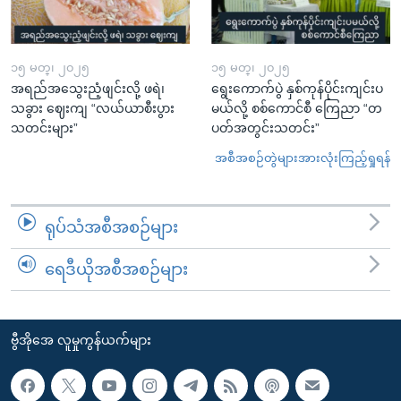
၁၅ မတ္၊ ၂၀၂၅
၁၅ မတ္၊ ၂၀၂၅
အရည်အသွေးညံ့ဖျင်းလို့ ဖရဲ၊
ရွေးကောက်ပွဲ နှစ်ကုန်ပိုင်းကျင်းပ
သခွား ဈေးကျ “လယ်ယာစီးပွား
မယ်လို့ စစ်ကောင်စီ ကြေညာ “တ
သတင်းများ”
ပတ်အတွင်းသတင်း”
အစီအစဉ်တွဲများအားလုံးကြည့်ရှုရန်
ရုပ်သံအစီအစဉ်များ
ရေဒီယိုအစီအစဉ်များ
ဗွီအိုအေ လူမှုကွန်ယက်များ