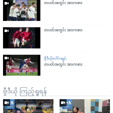
တပတ်အတွင်း အားကစား
တပတ်အတွင်း အားကစား
ဗွီဒီယိုပေါင်းချုပ်
တပတ်အတွင်း အားကစား
ဗွီဒီယို ကြည့်ရှုရန်