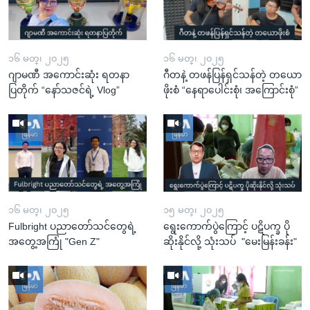
၁၆ မတ္၊ ၂၀၂၅
၁၆ မတ္၊ ၂၀၂၅
ဂျာမဏီ အကောင်းဆုံး ရတနာ
ဂီတနဲ့ တဖန်ပြန်ရှင်သန်တဲ့ တယော
ပြတိုက် “နော်သဇင်ရဲ့ Vlog”
ဖိုးစံ “နေရာပေါင်းစုံ၊ အကြောင်းစုံ”
၁၆ မတ္၊ ၂၀၂၅
၁၅ မတ္၊ ၂၀၂၅
Fulbright ပညာတော်သင်တွေရဲ့
ရွေးကောက်ပွဲကြောင့် ပဋိပက္ခ ပို
အတွေ့အကြုံ "Gen Z"
ဆိုးနိုင်လို့ သုံးသပ် "မေးမြန်းခန်း"