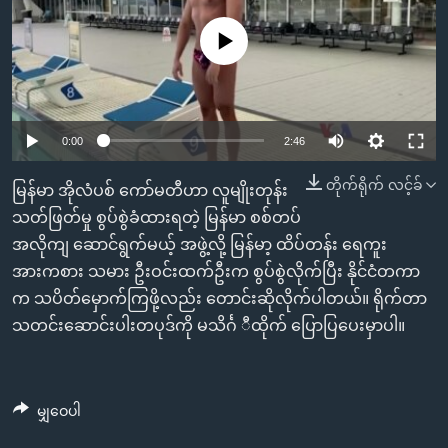
အ
သုတပဒေသာ အင်္ဂလိပ်စာ
ညွန်း
Learning English
No media source currently available
စာမျက်နှာ
သို့
ဗွီအိုအေ လူမှုကွန်ယက်များ
ကျော်
ကြည့်
0:00
2:46
ရန်
ဘာသာစကားများ
တိုက်ရိုက် လင့်ခ်
မြန်မာ အိုလံပစ် ကော်မတီဟာ လူမျိုးတုန်း
ရှာဖွေ
သတ်ဖြတ်မှု စွပ်စွဲခံထားရတဲ့ မြန်မာ စစ်တပ်
ရန်
အလိုကျ ဆောင်ရွက်မယ့် အဖွဲ့လို့ မြန်မာ့ ထိပ်တန်း ရေကူး
နေရာ
အားကစား သမား ဦးဝင်းထက်ဦးက စွပ်စွဲလိုက်ပြီး နိုင်ငံတကာ
သို့
က သပိတ်မှောက်ကြဖို့လည်း တောင်းဆိုလိုက်ပါတယ်။ ရိုက်တာ
ကျော်
သတင်းဆောင်းပါးတပုဒ်ကို မသိင်္ဂ ီထိုက် ပြောပြပေးမှာပါ။
ရန်
မျှဝေပါ