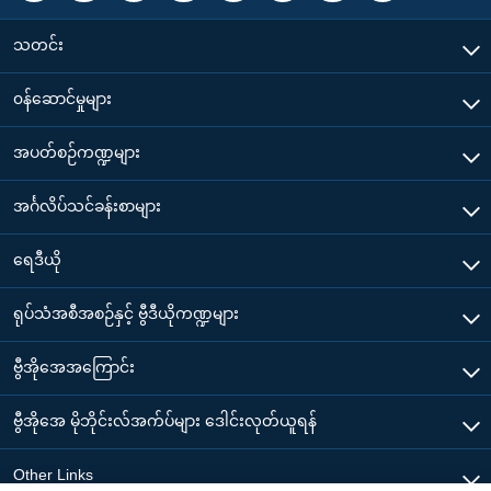
သတင်း
၀န်ဆောင်မှုများ
အပတ်စဉ်ကဏ္ဍများ
အင်္ဂလိပ်သင်ခန်းစာများ
ရေဒီယို
ရုပ်သံအစီအစဉ်နှင့် ဗွီဒီယိုကဏ္ဍများ
ဗွီအိုအေအကြောင်း
ဗွီအိုအေ မိုဘိုင်းလ်အက်ပ်များ ဒေါင်းလုတ်ယူရန်
Other Links