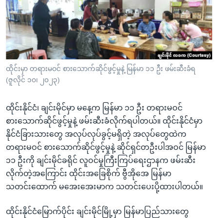
အ
သုတပဒေသာ အင်္ဂလိပ်စာ
ညွန်း
Learning English
စာမျက်နှာ
သို့
ဗွီအိုအေ လူမှုကွန်ယက်များ
ကျော်
ကြည့်
ထိုင်းမှာ တရားမဝင် စားသောက်ဆိုင်ဖွင့်မှုနဲ့ မြန်မာ ၁၁ ဦး ဖမ်းဆီးခံရ
(ဇူလိုင် ၁၀၊ ၂၀၂၃)
ရန်
ဘာသာစကားများ
ရှာဖွေ
ထိုင်းနိုင်ငံ၊ ချင်းမိုင်မှာ မနေ့က မြန်မာ ၁၁ ဦး တရားမဝင်
ရန်
စားသောက်ဆိုင်ဖွင့်မှုနဲ့ ဖမ်းဆီးခံလိုက်ရပါတယ်။ ထိုင်းနိုင်ငံမှာ
နေရာ
နိုင်ငံခြားသားတွေ အလုပ်လုပ်ခွင့်မရှိတဲ့ အလုပ်တွေထဲက
သို့
တရားမဝင် စားသောက်ဆိုင်ဖွင့်မှုနဲ့ ဆိုင်ရှင်တဦးပါအဝင် မြန်မာ
ကျော်
၁၁ ဦးကို ချင်းမိုင်ခရိုင် လူဝင်မှုကြီးကြပ်ရေးဌာနက ဖမ်းဆီး
ရန်
လိုက်တဲ့အကြောင်း ထိုင်းအခြေစိုက် ဗွီအိုအေ မြန်မာ
သတင်းထောက် မအေးအေးမာက သတင်းပေးပို့ထားပါတယ်။
ထိုင်းနိုင်ငံမြောက်ပိုင်း ချင်းမိုင်မြို့မှာ မြန်မာပြည်သားတွေ