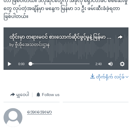
တာ ဖြစ်ပါတယ်။ ဒီလိုဆိုင်တွေကို အခုလို ရှောင်တခင် စစ်ဆေးမှု
တွေ လုပ်တဲ့အချိန်မှာ မနေ့က မြန်မာ ၁၁ ဦး ဖမ်းဆီးခံခဲ့ရတာ
ဖြစ်ပါတယ်။
ထိုင်းမှာ တရားမဝင် စားသောက်ဆိုင်ဖွင့်မှုနဲ့ မြန်မာ ၁၁ ဦး ဖမ်းဆီးခံရ
by
ဗွီအိုအေသတင်းဌာန
No media source currently available
0:00
2:40
တိုက်ရိုက် လင့်ခ်
မျှဝေပါ
Follow us
အေးအေးမာ