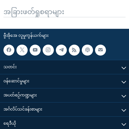
အခြားဖတ်ရှုစရာများ
ဗွီအိုအေ လူမှုကွန်ယက်များ
သတင်း
၀န်ဆောင်မှုများ
အပတ်စဉ်ကဏ္ဍများ
အင်္ဂလိပ်သင်ခန်းစာများ
ရေဒီယို