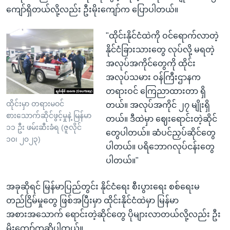
ကျော်ရှိတယ်လို့လည်း ဦးမိုးကျော်က ပြောပါတယ်။
"ထိုင်းနိုင်ငံထဲကို ဝင်ရောက်လာတဲ့
နိုင်ငံခြားသားတွေ လုပ်လို့ မရတဲ့
အလုပ်အကိုင်တွေကို ထိုင်း
အလုပ်သမား ဝန်ကြီးဌာနက
တရားဝင် ကြေညာထားတာ ရှိ
ထိုင်းမှာ တရားမဝင်
တယ်။ အလုပ်အကိုင် ၂၇ မျိုးရှိ
စားသောက်ဆိုင်ဖွင့်မှုနဲ့ မြန်မာ
တယ်။ ဒီထဲမှာ ဈေးရောင်းတဲ့ဆိုင်
၁၁ ဦး ဖမ်းဆီးခံရ (ဇူလိုင်
တွေပါတယ်။ ဆံပင်ညှပ်ဆိုင်တွေ
၁၀၊ ၂၀၂၃)
ပါတယ်။ ပရိဘောဂလုပ်ငန်းတွေ
ပါတယ်။"
အခုဆိုရင် မြန်မာပြည်တွင်း နိုင်ငံရေး စီးပွားရေး စစ်ရေးမ
တည်ငြိမ်မှုတွေ ဖြစ်အပြီးမှာ ထိုင်းနိုင်ငံထဲမှာ မြန်မာ
အစားအသောက် ရောင်းတဲ့ဆိုင်တွေ ပိုများလာတယ်လို့လည်း ဦး
မိုးကျော်ကဆိုပါတယ်။