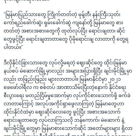
"မြန်မာပြည်သားတွေ ကြိုက်တတ်တဲ့ မုန့်တီ၊ နန်းကြီးသုတ်၊
ကော်ရည်ခေါက်ဆွဲ၊ ရှမ်းခေါက်ဆွဲ ကျနော်တို့ မြန်မာတွေ စား
တတ်တဲ့ အစားအစားတွေကို ထုတ်လုပ်ပြီး ရောင်းချတာ၊ ဆိုင်
တွေဖွင့်ပြီး ရောင်းချတာတာတွေ ပိုမိုရောင်းချ လာတာကို တွေ့ရ
ပါတယ်။"
ဒီလိုနိုင်ငံခြားသားတွေ လုပ်လို့မရတဲ့ ဈေးဆိုင်တွေ ထိုင်းမြန်မာ
နယ်စပ် မဲဆောက်မြို့မှာလည်း အများအပြားရှိပြီး ချင်းမိုင်မြို့မှာ
လည်း တဖြည်းဖြည်း များလာတာပါ။ မြန်မာနိုင်ငံမှာ ၂၀၂၁
ဖေဖော်ဝါရီလ က စစ်တပ် အာဏာသိမ်းပြီးတဲ့နောက် နိုင်ငံရေး
စီးပွားရေး မတည်ငြိမ်မှုအောက်မှာ လုပ်ကိုင်စားသောက်ဖို့ ခက်ခဲ
လာတာကြောင့် အလုပ်အကိုင်ရှာဖွေလာကြတဲ့ မြန်မာတွေဟာ
ထိုင်းနိုင်ငံထဲမှာ ဈေးဆိုင်လေးတွေ ဖွင့်ပြီး အစားအသောက်
ရောင်းချတာတွေ လုပ်လာကြသလို ဘန်ကောက်၊ မဲဆောက် နဲ့
ချင်းမိုင်မြို့တွေမှာ မြန်မာစားသောက်ဆိုင် အတော်များများ ရှိလာ