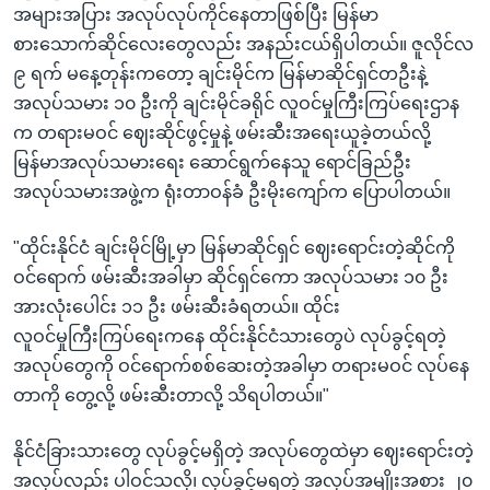
အများအပြား အလုပ်လုပ်ကိုင်နေတာဖြစ်ပြီး မြန်မာ
စားသောက်ဆိုင်လေးတွေလည်း အနည်းငယ်ရှိပါတယ်။ ဇူလိုင်လ
၉ ရက် မနေ့တုန်းကတော့ ချင်းမိုင်က မြန်မာဆိုင်ရှင်တဦးနဲ့
အလုပ်သမား ၁၀ ဦးကို ချင်းမိုင်ခရိုင် လူဝင်မှုကြီးကြပ်ရေးဌာန
က တရားမဝင် ဈေးဆိုင်ဖွင့်မှုနဲ့ ဖမ်းဆီးအရေးယူခဲ့တယ်လို့
မြန်မာအလုပ်သမားရေး ဆောင်ရွက်နေသူ ရောင်ခြည်ဦး
အလုပ်သမားအဖွဲ့က ရုံးတာဝန်ခံ ဦးမိုးကျော်က ပြောပါတယ်။
"ထိုင်းနိုင်ငံ ချင်းမိုင်မြို့မှာ မြန်မာဆိုင်ရှင် ဈေးရောင်းတဲ့ဆိုင်ကို
ဝင်ရောက် ဖမ်းဆီးအခါမှာ ဆိုင်ရှင်ကော အလုပ်သမား ၁၀ ဦး
အားလုံးပေါင်း ၁၁ ဦး ဖမ်းဆီးခံရတယ်။ ထိုင်း
လူဝင်မှုကြီးကြပ်ရေးကနေ ထိုင်းနိုင်ငံသားတွေပဲ လုပ်ခွင့်ရတဲ့
အလုပ်တွေကို ဝင်ရောက်စစ်ဆေးတဲ့အခါမှာ တရားမဝင် လုပ်နေ
တာကို တွေ့လို့ ဖမ်းဆီးတာလို့ သိရပါတယ်။"
နိုင်ငံခြားသားတွေ လုပ်ခွင့်မရှိတဲ့ အလုပ်တွေထဲမှာ ဈေးရောင်းတဲ့
အလုပ်လည်း ပါဝင်သလို၊ လုပ်ခွင့်မရတဲ့ အလုပ်အမျိုးအစား ၂၀