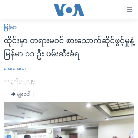
သုံး
ရ
လွယ်ကူ
မြန်မာ
မူလစာမျက်နှာ
စေ
ထိုင်းမှာ တရားမဝင် စားသောက်ဆိုင်ဖွင့်မှုနဲ့
မြန်မာ
သည့်
မြန်မာ ၁၁ ဦး ဖမ်းဆီးခံရ
ကမ္ဘာ့သတင်းများ
Link
ဗွီဒီယို
နိုင်ငံတကာ
အေးအေးမာ
များ
သတင်းလွတ်လပ်ခွင့်
အမေရိကန်
၁၀ ဇူလိုင္၊ ၂၀၂၃
ပင်မ
ရပ်ဝန်းတခု လမ်းတခု အလွန်
တရုတ်
အကြောင်းအရာ
မျှဝေပါ
သို့
အင်္ဂလိပ်စာလေ့လာမယ်
အစ္စရေး-ပါလက်စတိုင်း
ကျော်
အပတ်စဉ်ကဏ္ဍများ
အမေရိကန်သုံးအီဒီယံ
ကြည့်
ရေဒီယိုနှင့်ရုပ်သံ အချက်အလက်များ
မကြေးမုံရဲ့ အင်္ဂလိပ်စာ
ရေဒီယို
ရန်
ပင်မ
ရေဒီယို/တီဗွီအစီအစဉ်
ရုပ်ရှင်ထဲက အင်္ဂလိပ်စာ
တီဗွီ