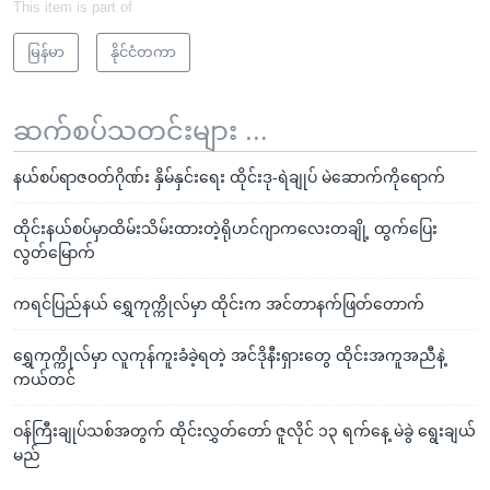
This item is part of
မြန်မာ
နိုင်ငံတကာ
ဆက်စပ်သတင်းများ ...
နယ်စပ်ရာဇဝတ်ဂိုဏ်း နှိမ်နှင်းရေး ထိုင်းဒု-ရဲချုပ် မဲဆောက်ကိုရောက်
ထိုင်းနယ်စပ်မှာထိမ်းသိမ်းထားတဲ့ရိုဟင်ဂျာကလေးတချို့ ထွက်ပြေး
လွတ်မြောက်
ကရင်ပြည်နယ် ရွှေကုက္ကိုလ်မှာ ထိုင်းက အင်တာနက်ဖြတ်တောက်
ရွှေကုက္ကိုလ်မှာ လူကုန်ကူးခံခဲ့ရတဲ့ အင်ဒိုနီးရှားတွေ ထိုင်းအကူအညီနဲ့
ကယ်တင်
ဝန်ကြီးချုပ်သစ်အတွက် ထိုင်းလွှတ်တော် ဇူလိုင် ၁၃ ရက်နေ့ မဲခွဲ ရွေးချယ်
မည်