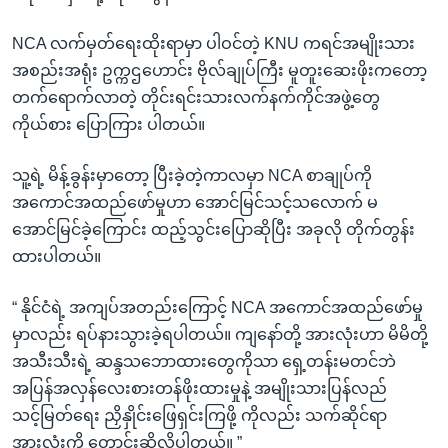
NCA လက်မှတ်ရေးထိုးရာမှာ ပါဝင်တဲ့ KNU ကရင်အမျိုးသား
အစည်းအရုံး ဥက္ကဌဟောင်း ဗိုလ်ချုပ်ကြီး မူတူးဆေးဖိုးကတော့
တက်ရောက်လာတဲ့ တိုင်းရင်းသားလက်နက်ကိုင်အဖွဲ့တွေ
ကိုယ်စား ပြောကြား ပါတယ်။
သူ့ရဲ့ မိန့်ခွန်းမှာတော့ ပြီးခဲ့တဲ့ကာလမှာ NCA စာချုပ်ကို
အကောင်အထည်ဖော်မှုဟာ အောင်မြင်သင့်သလောက် မ
အောင်မြင်ခဲ့ကြောင်း ထည့်သွင်းပြောဆိုပြီး အခုလို တိုက်တွန်း
ထားပါတယ်။
“ နိုင်ငံရဲ့ အကျပ်အတည်းကြောင့် NCA အကောင်အထည်ဖော်မှု
မှာလည်း ရပ်နားသွားခဲ့ရပါတယ်။ ကျနော်တို့ အားလုံးဟာ မိမိတို့
အသီးသီးရဲ့ ဆန္ဒသဘောထားတွေကိုသာ ရှေ့တန်းမတင်ဘဲ
အပြန်အလှန်လေးစားတန်ဖိုးထားမှုနဲ့ အမျိုးသားပြန်လည်
သင့်မြတ်ရေး ညှိနှိုင်းဖြေရှင်းကြဖို့ ကိုလည်း သက်ဆိုင်ရာ
အားလုံးကို တောင်းဆိုလိုပါတယ်။ ”