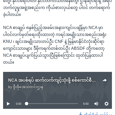
တွေ၊ နိုင်ငံရေးပါတီ၊ နိုင်ငံတကာသံတမန်တွေ၊ ဌာနဆိုင်ရာနဲ့ အရပ်
ဘက်လူမှုအဖွဲ့အစည်းက ကိုယ်စားလှယ်တွေ ပါဝင် တက်ရောက်
ခဲ့ပါတယ်။
NCA စာချုပ် ၈နှစ်ပြည့်အခမ်းအနားကျင်းပချိန်မှာ NCA မှာ
ပါဝင်လက်မှတ်ရေးထိုးထားတဲ့ ကရင်အမျိုးသားအစည်းအရုံး
KNU ၊ ချင်းအမျိုးသားတပ်ဦး CNF နဲ့ မြန်မာနိုင်ငံလုံးဆိုင်ရာ
ကျောင်းသားများ ဒီမိုကရက်တစ်တပ်ဦး ABSDF တို့ကတော့
NCA စာချုပ်ပျက်ပြယ်သွားပြီဖြစ်ကြောင်း ထုတ်ပြန်ထားပါ
တယ်။
NCA အပစ်ရပ် ဆက်လက်ကျင့်သုံးဖို့ စစ်ကောင်စီအကြီးအကဲ ကတိပြု
by
ဗွီအိုအေသတင်းဌာန
No media source currently available
0:00
6:50
တိုက်ရိုက် လင့်ခ်