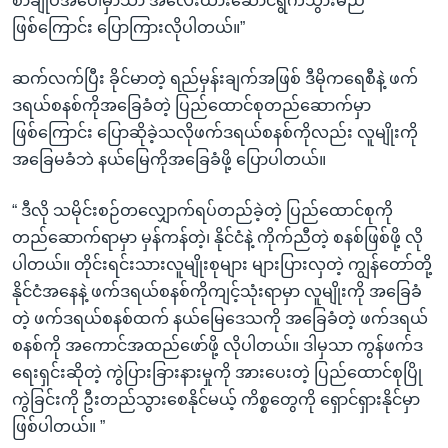
စာချုပ်အပေါ်မှာသာ အလေးထားဆောင်ရွက်သွားမည်
ဖြစ်ကြောင်း ပြောကြားလိုပါတယ်။”
ဆက်လက်ပြီး ခိုင်မာတဲ့ ရည်မှန်းချက်အဖြစ် ဒီမိုကရေစီနဲ့ ဖက်
ဒရယ်စနစ်ကိုအခြေခံတဲ့ ပြည်ထောင်စုတည်ဆောက်မှာ
ဖြစ်ကြောင်း ပြောဆိုခဲ့သလိုဖက်ဒရယ်စနစ်ကိုလည်း လူမျိုးကို
အခြေမခံဘဲ နယ်မြေကိုအခြေခံဖို့ ပြောပါတယ်။
“ ဒီလို သမိုင်းစဉ်တလျှောက်ရပ်တည်ခဲ့တဲ့ ပြည်ထောင်စုကို
တည်ဆောက်ရာမှာ မှန်ကန်တဲ့၊ နိုင်ငံနဲ့ ကိုက်ညီတဲ့ စနစ်ဖြစ်ဖို့ လို
ပါတယ်။ တိုင်းရင်းသားလူမျိုးစုများ များပြားလှတဲ့ ကျွန်တော်တို့
နိုင်ငံအနေနဲ့ ဖက်ဒရယ်စနစ်ကိုကျင့်သုံးရာမှာ လူမျိုးကို အခြေခံ
တဲ့ ဖက်ဒရယ်စနစ်ထက် နယ်မြေဒေသကို အခြေခံတဲ့ ဖက်ဒရယ်
စနစ်ကို အကောင်အထည်ဖော်ဖို့ လိုပါတယ်။ ဒါမှသာ ကွန်ဖက်ဒ
ရေးရှင်းဆိုတဲ့ ကွဲပြားခြားနားမှုကို အားပေးတဲ့ ပြည်ထောင်စုပြို
ကွဲခြင်းကို ဦးတည်သွားစေနိုင်မယ့် ကိစ္စတွေကို ရှောင်ရှားနိုင်မှာ
ဖြစ်ပါတယ်။ ”