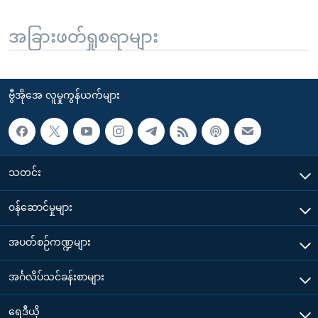
အခြားဖတ်ရှုစရာများ
ဗွီအိုအေ လူမှုကွန်ယက်များ
သတင်း
၀န်ဆောင်မှုများ
အပတ်စဉ်ကဏ္ဍများ
အင်္ဂလိပ်သင်ခန်းစာများ
ရေဒီယို