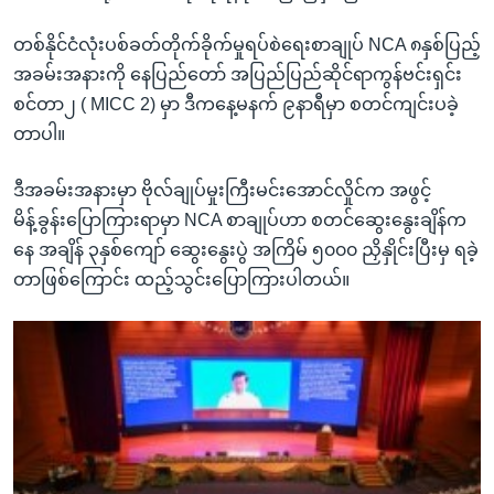
တစ်နိုင်ငံလုံးပစ်ခတ်တိုက်ခိုက်မှုရပ်စဲရေးစာချုပ် NCA ၈နှစ်ပြည့်
အခမ်းအနားကို နေပြည်တော် အပြည်ပြည်ဆိုင်ရာကွန်ဗင်းရှင်း
စင်တာ၂ ( MICC 2) မှာ ဒီကနေ့မနက် ၉နာရီမှာ စတင်ကျင်းပခဲ့
တာပါ။
ဒီအခမ်းအနားမှာ ဗိုလ်ချုပ်မှုးကြီးမင်းအောင်လှိုင်က အဖွင့်
မိန့်ခွန်းပြောကြားရာမှာ NCA စာချုပ်ဟာ စတင်ဆွေးနွေးချိန်က
နေ အချိန် ၃နှစ်ကျော် ဆွေးနွေးပွဲ အကြိမ် ၅၀၀၀ ညှိနှိုင်းပြီးမှ ရခဲ့
တာဖြစ်ကြောင်း ထည့်သွင်းပြောကြားပါတယ်။