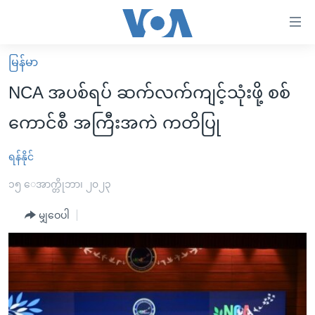
သုံး
ရ
လွယ်ကူ
မြန်မာ
မူလစာမျက်နှာ
စေ
NCA အပစ်ရပ် ဆက်လက်ကျင့်သုံးဖို့ စစ်
မြန်မာ
သည့်
ကောင်စီ အကြီးအကဲ ကတိပြု
ကမ္ဘာ့သတင်းများ
Link
ဗွီဒီယို
နိုင်ငံတကာ
ရန်နိုင်
များ
သတင်းလွတ်လပ်ခွင့်
အမေရိကန်
၁၅ ေအာက္တိုဘာ၊ ၂၀၂၃
ပင်မ
ရပ်ဝန်းတခု လမ်းတခု အလွန်
တရုတ်
အကြောင်းအရာ
မျှဝေပါ
သို့
အင်္ဂလိပ်စာလေ့လာမယ်
အစ္စရေး-ပါလက်စတိုင်း
ကျော်
အပတ်စဉ်ကဏ္ဍများ
အမေရိကန်သုံးအီဒီယံ
ကြည့်
ရေဒီယိုနှင့်ရုပ်သံ အချက်အလက်များ
မကြေးမုံရဲ့ အင်္ဂလိပ်စာ
ရေဒီယို
ရန်
ပင်မ
ရေဒီယို/တီဗွီအစီအစဉ်
ရုပ်ရှင်ထဲက အင်္ဂလိပ်စာ
တီဗွီ