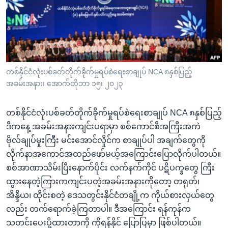
အ
သုတပဒေသာ အင်္ဂလိပ်စာ
ညွန်း
Learning English
စာမျက်နှာ
သို့
ဗွီအိုအေ လူမှုကွန်ယက်များ
ကျော်
ကြည့်
တစ်နိုင်ငံလုံးပစ်ခတ်တိုက်ခိုက်မှုရပ်စဲရေးစာချုပ် NCA ၈နှစ်ပြည့်
အခမ်းအနား၊ အောက်တိုဘာ ၁၅၊ ၂၀၂၃
ရန်
ဘာသာစကားများ
ရှာဖွေ
တစ်နိုင်ငံလုံးပစ်ခတ်တိုက်ခိုက်မှုရပ်စဲရေးစာချုပ် NCA ၈နှစ်ပြည့်
ရန်
ဒီကနေ့ အခမ်းအနားကျင်းပရာမှာ စစ်ကောင်စီအကြီးအကဲ
နေရာ
ဗိုလ်ချုပ်မှုးကြီး မင်းအောင်လှိုင်က စာချုပ်ပါ အချက်တွေကို
သို့
လိုက်နာအကောင်အထည်ဖော်မယ့်အကြောင်းပြောလိုက်ပါတယ်။
ကျော်
စစ်အာဏာသိမ်းပြီးနောက်ပိုင်း လက်နက်ကိုင် ပဋိပက္ခတွေ ကြီး
ရန်
ထွားနေတဲ့ကြားကကျင်းပတဲ့အခမ်းအနားကိုတော့ တရုတ်၊
အိန္ဒိယ၊ ထိုင်းစတဲ့ ဒေသတွင်းနိုင်ငံတချို့က ကိုယ်စားလှယ်တွေ
လည်း တက်ရောက်ခဲ့ကြတာပါ။ ဒီအကြောင်း ရန်ကုန်က
သတင်းပေးပို့ထားတာကို ကိုရန်နိုင် ပြောပြမှာ ဖြစ်ပါတယ်။