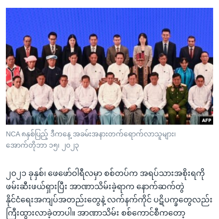
NCA ၈နှစ်ပြည့် ဒီကနေ့ အခမ်းအနားတက်ရောက်လာသူများ၊
အောက်တိုဘာ ၁၅၊ ၂၀၂၃
၂၀၂၁ ခုနှစ်၊ ဖေဖော်ဝါရီလမှာ စစ်တပ်က အရပ်သားအစိုးရကို
ဖမ်းဆီးဖယ်ရှားပြီး အာဏာသိမ်းခဲ့ရာက နောက်ဆက်တွဲ
နိုင်ငံရေးအကျပ်အတည်းတွေနဲ့ လက်နက်ကိုင် ပဋိပက္ခတွေလည်း
ကြီးထွားလာခဲ့တာပါ။ အာဏာသိမ်း စစ်ကောင်စီကတော့