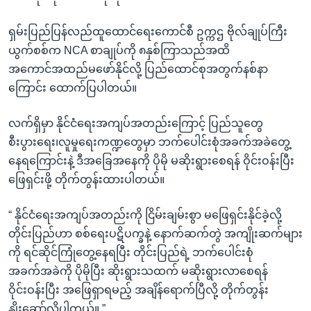
ရှမ်းပြည်ပြန်လည်ထူထောင်ရေးကောင်စီ ဥက္ကဌ ဗိုလ်ချုပ်ကြီး
ယွက်စစ်က NCA စာချုပ်ကို ၈နှစ်ကြာသည်အထိ
အကောင်အထည်မဖော်နိုင်လို့ ပြည်ထောင်စုအတွက်နစ်နာ
ကြောင်း ထောက်ပြပါတယ်။
လက်ရှိမှာ နိုင်ငံရေးအကျပ်အတည်းကြောင့် ပြည်သူတွေ
စီးပွားရေး၊လူမှုရေးကဏ္ဍတွေမှာ ဘက်ပေါင်းစုံအခက်အခဲတွေ့
နေရကြောင်းနဲ့ ဒီအခြေအနေကို ပိုမို မဆိုးရွားစေရန် ဝိုင်းဝန်းပြီး
ဖြေရှင်းဖို့ တိုက်တွန်းထားပါတယ်။
“ နိုင်ငံရေးအကျပ်အတည်းကို ငြိမ်းချမ်းစွာ မဖြေရှင်းနိုင်ခဲ့လို့
တိုင်းပြည်ဟာ စစ်ရေးပဋိပက္ခနဲ့ နောက်ဆက်တွဲ အကျိုးဆက်များ
ကို ရင်ဆိုင်ကြုံတွေ့နေရပြီး တိုင်းပြည်ရဲ့ ဘက်ပေါင်းစုံ
အခက်အခဲကို ပိုမိုပြီး ဆိုးရွားသထက် မဆိုးရွားလာစေရန်
ဝိုင်းဝန်းပြီး အဖြေရှာရမည့် အချိန်ရောက်ပြီလို့ တိုက်တွန်း
နှိုးဆော်လိုပါတယ်။ ”