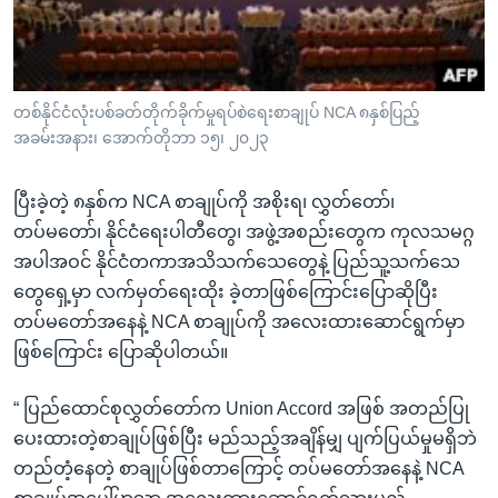
တစ်နိုင်ငံလုံးပစ်ခတ်တိုက်ခိုက်မှုရပ်စဲရေးစာချုပ် NCA ၈နှစ်ပြည့်
အခမ်းအနား၊ အောက်တိုဘာ ၁၅၊ ၂၀၂၃
ပြီးခဲ့တဲ့ ၈နှစ်က NCA စာချုပ်ကို အစိုးရ၊ လွှတ်တော်၊
တပ်မတော်၊ နိုင်ငံရေးပါတီတွေ၊ အဖွဲ့အစည်းတွေက ကုလသမဂ္ဂ
အပါအဝင် နိုင်ငံတကာအသိသက်သေတွေနဲ့ ပြည်သူ့သက်သေ
တွေရှေ့မှာ လက်မှတ်ရေးထိုး ခဲ့တာဖြစ်ကြောင်းပြောဆိုပြီး
တပ်မတော်အနေနဲ့ NCA စာချုပ်ကို အလေးထားဆောင်ရွက်မှာ
ဖြစ်ကြောင်း ပြောဆိုပါတယ်။
“ ပြည်ထောင်စုလွှတ်တော်က Union Accord အဖြစ် အတည်ပြု
ပေးထားတဲ့စာချုပ်ဖြစ်ပြီး မည်သည့်အချိန်မျှ ပျက်ပြယ်မှုမရှိဘဲ
တည်တံ့နေတဲ့ စာချုပ်ဖြစ်တာကြောင့် တပ်မတော်အနေနဲ့ NCA