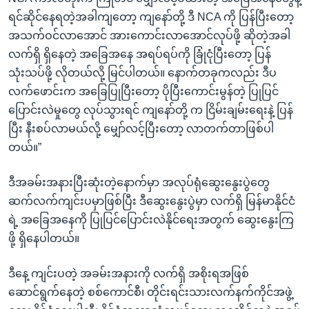
ရင်ဆိုင်နေရတဲ့အခါကျတော့ ကျနော်တို့ ဒီ NCA ကို ပြန်ပြီးတော့
အသက်ဝင်လာအောင် အားကောင်းလာအောင်လုပ်ဖို့ ဆိုတဲ့အခါ
လက်ရှိ ရှိနေတဲ့ အခြေအနေ အရပ်ရပ်ကို ခြုံငုံပြီးတော့ ပြန်
သုံးသပ်ဖို့ လိုတယ်လို့ မြင်ပါတယ်။ နောက်တခုကလည်း ဒီပ
လက်ဖောင်းက အခြေပြုပြီးတော့ ပိုပြီးကောင်းမွန်တဲ့ ပြုပြင်
ပြောင်းလဲမှုတွေ လုပ်သွားရင် ကျနော်တို့ က ငြိမ်းချမ်းရေးနဲ့ ပြန်
ပြီး နီးစပ်လာမယ်လို့ မျှော်လင့်ပြီးတော့ လာတက်တာဖြစ်ပါ
တယ်။”
ဒီအခမ်းအနားပြီးဆုံးတဲ့နောက်မှာ အလုပ်ရုံဆွေးနွေးပွဲတွေ
ဆက်လက်ကျင်းပမှာဖြစ်ပြီး ဒီဆွေးနွေးပွဲမှာ လက်ရှိ မြန်မာနိုင်ငံ
ရဲ့ အခြေအနေကို ပြုပြင်ပြောင်းလဲနိုင်ရေးအတွက် ဆွေးနွေးကြ
ဖို့ ရှိနေပါတယ်။
ဒီနေ့ ကျင်းပတဲ့ အခမ်းအနားကို လက်ရှိ အစိုးရအဖြစ်
ဆောင်ရွက်နေတဲ့ စစ်ကောင်စီ၊ တိုင်းရင်းသားလက်နက်ကိုင်အဖွဲ့