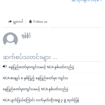
မျှဝေပါ
Follow us
ရန်နိုင်
ဆက်စပ်သတင်းများ ...
နေပြည်တော်မှာကျင်းပမယ့် NCA နှစ်ပတ်လည်ပွဲ
NCA စာချုပ် ၈ နှစ်ပြည့် နေပြည်တော်မှာ ကျင်းပ
နေပြည်တော်မှာကျင်းပမယ့် NCA နှစ်ပတ်လည်ပွဲ
NCA ပျက်ပြယ်ကြောင်း လက်မှတ်ထိုးအဖွဲ့ ၃ ဖွဲ့ ထုတ်ပြန်