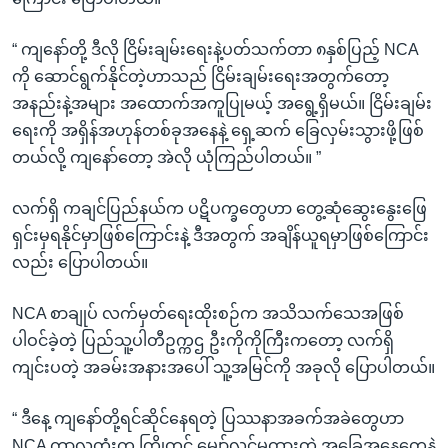
“ ကျနော်တို့ ဒီလို ငြိမ်းချမ်းရေးနဲ့ပတ်သက်တာ ၈နှစ်ပြည့် NCA
ကို ဆောင်ရွက်နိုင်တဲ့ဟာသည် ငြိမ်းချမ်းရေးအတွက်တော့
အနည်းနဲ့အများ အထောက်အကူပြုမယ့် အရွေ့ရှိမယ်။ ငြိမ်းချမ်း
ရေးကို အရှိန်အဟုန်တစ်ခုအနေနဲ့ ရှေ့ဆက် ခြေလှမ်းသွားဖို့ဖြစ်
တယ်လို့ ကျနော်တော့ အဲလို ယုံကြည်ပါတယ်။ ”
လက်ရှိ ကချင်ပြည်နယ်က ပဋိပက္ခတွေဟာ တွေ့ဆုံဆွေးနွေးဖြေ
ရှင်းမှရနိုင်မှာဖြစ်ကြောင်းနဲ့ ဒီအတွက် အချိန်ယူရမှာဖြစ်ကြောင်း
လည်း ပြောပါတယ်။
NCA စာချုပ် လက်မှတ်ရေးထိုးစဉ်က အသိသက်သေအဖြစ်
ပါဝင်ခဲ့တဲ့ ပြည်သူ့ပါတီဥက္ကဌ ဦးကိုကိုကြီးကတော့ လက်ရှိ
ကျင်းပတဲ့ အခမ်းအနားအပေါ် သူ့အမြင်ကို အခုလို ပြောပါတယ်။
“ ဒီနေ့ ကျနော်တို့ရင်ဆိုင်နေရတဲ့ ပြဿနာအခက်အခဲတွေဟာ
NCA ကာလတုံးက ကြိုတင် မျှော်လင့်မထားတဲ့ အခြေအနေတွေနဲ့