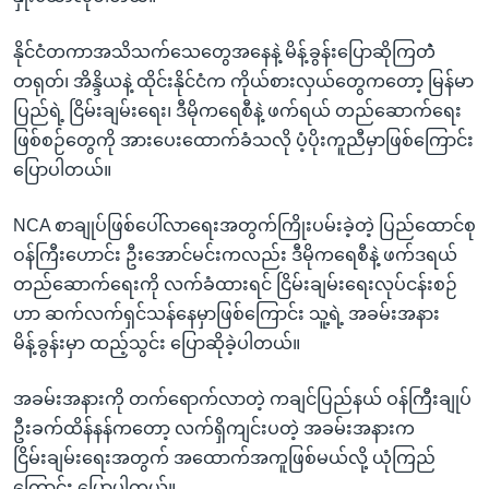
နိုင်ငံတကာအသိသက်သေတွေအနေနဲ့ မိန့်ခွန်းပြောဆိုကြတဲံ
တရုတ်၊ အိန္ဒိယနဲ့ ထိုင်းနိုင်ငံက ကိုယ်စားလှယ်တွေကတော့ မြန်မာ
ပြည်ရဲ့ ငြိမ်းချမ်းရေး၊ ဒီမိုကရေစီနဲ့ ဖက်ရယ် တည်ဆောက်ရေး
ဖြစ်စဉ်တွေကို အားပေးထောက်ခံသလို ပံ့ပိုးကူညီမှာဖြစ်ကြောင်း
ပြောပါတယ်။
NCA စာချုပ်ဖြစ်ပေါ်လာရေးအတွက်ကြိုးပမ်းခဲ့တဲ့ ပြည်ထောင်စု
ဝန်ကြီးဟောင်း ဦးအောင်မင်းကလည်း ဒီမိုကရေစီနဲ့ ဖက်ဒရယ်
တည်ဆောက်ရေးကို လက်ခံထားရင် ငြိမ်းချမ်းရေးလုပ်ငန်းစဉ်
ဟာ ဆက်လက်ရှင်သန်နေမှာဖြစ်ကြောင်း သူ့ရဲ့ အခမ်းအနား
မိန့်ခွန်းမှာ ထည့်သွင်း ပြောဆိုခဲ့ပါတယ်။
အခမ်းအနားကို တက်ရောက်လာတဲ့ ကချင်ပြည်နယ် ဝန်ကြီးချုပ်
ဦးခက်ထိန်နန်ကတော့ လက်ရှိကျင်းပတဲ့ အခမ်းအနားက
ငြိမ်းချမ်းရေးအတွက် အထောက်အကူဖြစ်မယ်လို့ ယုံကြည်
ကြောင်း ပြောပါတယ်။