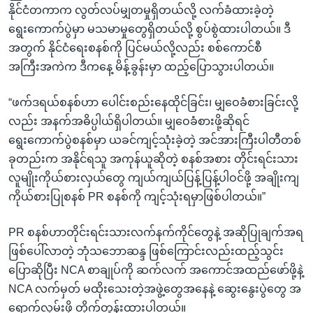
နိုင်ငံတကာက လွတ်လပ်မျှတမှုရှိတယ်လို့ လက်ခံထားခဲ့တဲ့
ရွေးကောက်ပွဲမှာ မသမာမှုတွေရှိတယ်လို့ စွပ်စွဲထားပါတယ်။ ဒီ
အတွက် နိုင်ငံရေးစနစ်ကို ပြင်မယ်လို့လည်း စစ်ကောင်စီ
အကြီးအကဲက ဒီကနေ့ မိန့်ခွန်းမှာ ထည့်ပြောသွားပါတယ်။
“ဖက်ဒရယ်စနစ်ဟာ ပေါင်းစည်းနေထိုင်ခြင်း၊ မျှဝေခံစားခြင်းလို့
လည်း အနက်အဓိပ္ပါယ်ရှိပါတယ်။ မျှဝေခံစားဖို့ဆိုရင်
ရွေးကောက်ပွဲစနစ်မှာ ယခင်ကျင့်သုံးခဲ့တဲ့ အင်အားကြီးပါတီတစ်
ခုတည်းက အနိုင်ရသူ အကုန်ယူဆိုတဲ့ စနစ်အစား တိုင်းရင်းသား
လူမျိုးကိုယ်စားလှယ်တွေ ကျယ်ကျယ်ပြန့်ပြန့်ပါဝင်ဖို့ အချိုးကျ
ကိုယ်စားပြုစနစ် PR စနစ်ကို ကျင့်သုံးရမှာဖြစ်ပါတယ်။”
PR စနစ်ဟာတိုင်းရင်းသားလက်နက်ကိုင်တွေနဲ့ အဆိုပြုချက်အရ
ဖြစ်ပေါ်လာတဲ့ ဘုံသဘောဆန္ဒ ဖြစ်ကြောင်းလည်းထည့်သွင်း
ပြောဆိုပြီး NCA စာချုပ်ကို ဆက်လက် အကောင်အထည်ဖော်ဖို့နဲ့
NCA လက်မှတ် မထိုးသေးတဲ့အဖွဲ့တွေအနေနဲ့ ဆွေးနွေးပွဲတွေ အ
ရောက်လှမ်းဖို့ တိုက်တွန်းထားပါတယ်။