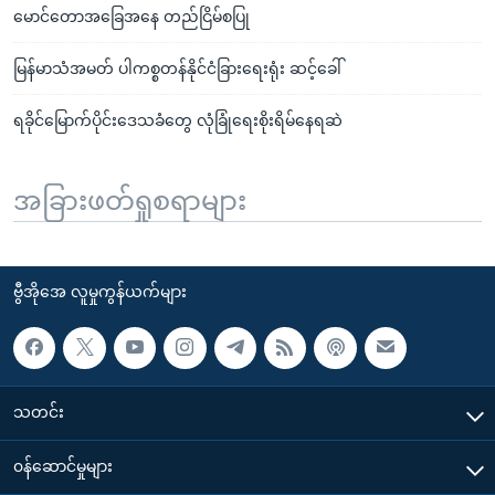
မောင်တောအခြေအနေ တည်ငြိမ်စပြု
မြန်မာသံအမတ် ပါကစ္စတန်နိုင်ငံခြားရေးရုံး ဆင့်ခေါ်
ရခိုင်မြောက်ပိုင်းဒေသခံတွေ လုံခြုံရေးစိုးရိမ်နေရဆဲ
အခြားဖတ်ရှုစရာများ
ဗွီအိုအေ လူမှုကွန်ယက်များ
သတင်း
၀န်ဆောင်မှုများ