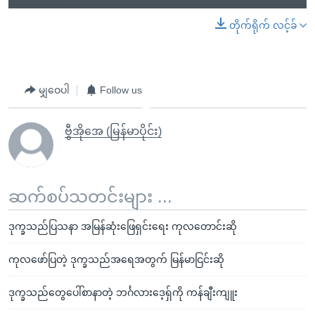
တိုက်ရိုက် လင့်ခ်
မျှဝေပါ
Follow us
ဗွီအိုအေ (မြန်မာပိုင်း)
ဆက်စပ်သတင်းများ ...
ဒုက္ခသည်ပြသနာ အမြန်ဆုံးဖြေရှင်းရေး ကုလတောင်းဆို
ကုလဖော်ပြတဲ့ ဒုက္ခသည်အရေအတွက် မြန်မာငြင်းဆို
ဒုက္ခသည်တွေပေါ်စာနာတဲ့ ဘင်္ဂလားဒေ့ရှ်ကို ကန်ချီးကျူး