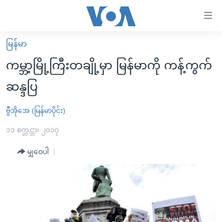
သုံး
ရ
လွယ်ကူ
မြန်မာ
မူလစာမျက်နှာ
စေ
ကမ္ဘာ့မြို့ကြီးတချို့မှာ မြန်မာကို ကန့်ကွက်
မြန်မာ
သည့်
ဆန္ဒပြ
ကမ္ဘာ့သတင်းများ
Link
ဗွီဒီယို
နိုင်ငံတကာ
ဗွီအိုအေ (မြန်မာပိုင်း)
များ
သတင်းလွတ်လပ်ခွင့်
အမေရိကန်
၁၁ စက္တင္ဘာ၊ ၂၀၁၇
ပင်မ
ရပ်ဝန်းတခု လမ်းတခု အလွန်
တရုတ်
အကြောင်းအရာ
မျှဝေပါ
သို့
အင်္ဂလိပ်စာလေ့လာမယ်
အစ္စရေး-ပါလက်စတိုင်း
ကျော်
အပတ်စဉ်ကဏ္ဍများ
အမေရိကန်သုံးအီဒီယံ
ကြည့်
ရေဒီယိုနှင့်ရုပ်သံ အချက်အလက်များ
မကြေးမုံရဲ့ အင်္ဂလိပ်စာ
ရေဒီယို
ရန်
ပင်မ
ရေဒီယို/တီဗွီအစီအစဉ်
ရုပ်ရှင်ထဲက အင်္ဂလိပ်စာ
တီဗွီ