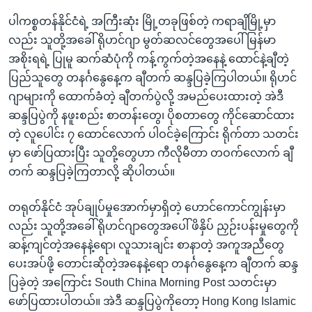
ပါကစ္စတန်နိုင်ငံရဲ့ အကြီးဆုံး မြို့တခုဖြစ်တဲ့ ကရာချိမြို့မှာ
လည်း သူတို့အခေါ် ရိုဟင်ဂျာ မွတ်ဆလင်တွေအပေါ် မြန်မာ
အစိုးရရဲ့ ပြုမူ ဆက်ဆံပုံကို ကန့်ကွက်တဲ့အနေနဲ့ ထောင်နဲ့ချီတဲ့
ပြည်သူတွေ တနင်္ဂနွေနေ့က ချီတက် ဆန္ဒပြခဲ့ကြပါတယ်။ ရိုဟင်
ဂျာများကို ထောက်ခံတဲ့ ချီတက်ပွဲလို့ အမည်ပေးထားတဲ့ အဲဒီ
ဆန္ဒပြပွဲကို နဖူးစည်း စာတန်းတွေ၊ ပိုစတာတွေ ကိုင်ဆောင်ထား
တဲ့ လူပေါင်း ၇ ထောင်လောက် ပါဝင်ခဲ့ကြောင်း ရိုက်တာ သတင်း
မှာ ဖော်ပြထားပြီး သူတို့တွေဟာ ကီလိုမီတာ တဝက်လောက် ချီ
တက် ဆန္ဒပြခဲ့ကြတာလို့ ဆိုပါတယ်။
တရုတ်နိုင်ငံ အုပ်ချုပ်မှုအောက်မှာရှိတဲ့ ဟောင်ကောင်ကျွန်းမှာ
လည်း သူတို့အခေါ် ရိုဟင်ဂျာတွေအပေါ် ဖိနှိပ် ညှဉ်းပန်းမှုတွေကို
ဆန့်ကျင်တဲ့အနေနဲ့ရော၊ လူသားချင်း စာနာတဲ့ အကူအညီတွေ
ပေးအပ်ဖို့ တောင်းဆိုတဲ့အနေနဲ့ရော တနင်္ဂနွေနေ့က ချီတက် ဆန္ဒ
ပြခဲ့တဲ့ အကြောင်း South China Morning Post သတင်းမှာ
ဖော်ပြထားပါတယ်။ အဲဒီ ဆန္ဒပြပွဲကိုတော့ Hong Kong Islamic