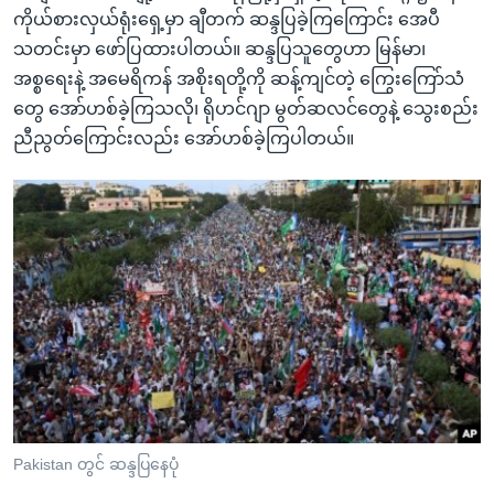
ကိုယ်စားလှယ်ရုံးရှေ့မှာ ချီတက် ဆန္ဒပြခဲ့ကြကြောင်း အေပီ
သတင်းမှာ ဖော်ပြထားပါတယ်။ ဆန္ဒပြသူတွေဟာ မြန်မာ၊
အစ္စရေးနဲ့ အမေရိကန် အစိုးရတို့ကို ဆန့်ကျင်တဲ့ ကြွေးကြော်သံ
တွေ အော်ဟစ်ခဲ့ကြသလို၊ ရိုဟင်ဂျာ မွတ်ဆလင်တွေနဲ့ သွေးစည်း
ညီညွတ်ကြောင်းလည်း အော်ဟစ်ခဲ့ကြပါတယ်။
Pakistan တွင် ဆန္ဒပြနေပုံ