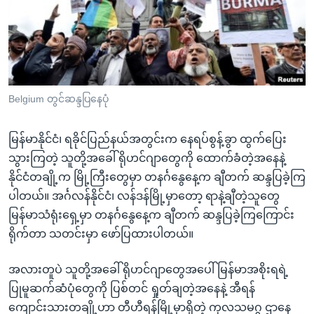
အ
သုတပဒေသာ အင်္ဂလိပ်စာ
ညွန်း
Learning English
စာမျက်နှာ
သို့
ဗွီအိုအေ လူမှုကွန်ယက်များ
ကျော်
ကြည့်
Belgium တွင်ဆန္ဒပြနေပုံ
ရန်
ဘာသာစကားများ
ရှာဖွေ
မြန်မာနိုင်ငံ၊ ရခိုင်ပြည်နယ်အတွင်းက နေရပ်စွန့်ခွာ ထွက်ပြေး
ရန်
သွားကြတဲ့ သူတို့အခေါ် ရိုဟင်ဂျာတွေကို ထောက်ခံတဲ့အနေနဲ့
နေရာ
နိုင်ငံတချို့က မြို့ကြီးတွေမှာ တနင်္ဂနွေနေ့က ချီတက် ဆန္ဒပြခဲ့ကြ
သို့
ပါတယ်။ အင်္ဂလန်နိုင်ငံ၊ လန်ဒန်မြို့မှာတော့ ရာနဲ့ချီတဲ့သူတွေ
ကျော်
မြန်မာသံရုံးရှေ့မှာ တနင်္ဂနွေနေ့က ချီတက် ဆန္ဒပြခဲ့ကြကြောင်း
ရန်
ရိုက်တာ သတင်းမှာ ဖော်ပြထားပါတယ်။
အလားတူပဲ သူတို့အခေါ် ရိုဟင်ဂျာတွေအပေါ် မြန်မာအစိုးရရဲ့
ပြုမူဆက်ဆံပုံတွေကို ပြစ်တင် ရှုတ်ချတဲ့အနေနဲ့ အီရန်
ကျောင်းသားတချို့ဟာ တီဟီရန်မြို့မှာရှိတဲ့ ကုလသမဂ္ဂ ဌာနေ