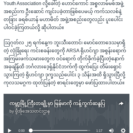
Youth Association လို့ခေါ်တဲ့ ဟောင်ကောင် အစ္စလာမ်မစ်အဖွဲ့
အစည်းက ဦးဆောင် ကျင်းပခဲ့တာဖြစ်ပေမယ့် ကက်သလစ်နဲ့
တခြား ခရစ်ယာန် မဟာမိတ် အဖွဲ့အစည်းတွေလည်း ပူးပေါင်း
ပါဝင်ခဲ့ကြတယ်လို့ ဆိုပါတယ်။
သြဂုတ်လ ၂၅ ရက်နေ့က ဘူးသီးတောင်၊ မောင်တောဒေသမှာရှိ
တဲ့ လုံခြုံရေး ကင်းစခန်းတွေကို ARSA ရိုဟင်ဂျာ အစွန်းရောက်
အကြမ်းဖက်သမားတွေက ဝင်ရောက် တိုက်ခိုက်ခဲ့ပြီးတဲ့နောက်
အခုချိန်ထိ ဘင်္ဂလားဒေ့ရှ်နိုင်ငံဘက်ကို ထွက်ပြေး တိမ်းရှောင်
သွားကြတဲ့ ရိုဟင်ဂျာ ဒုက္ခသည်ပေါင်း ၃ သိန်းအထိ ရှိသွားပြီလို့
ကုလသမဂ္ဂက ထုတ်ပြန်တဲ့ စာရင်းတွေမှာ ဖော်ပြထားပါတယ်။
ကမ္ဘာ့မြို့ကြီးတချို့မှာ မြန်မာကို ကန့်ကွက်ဆန္ဒပြ
by
ဗွီအိုအေသတင်းဌာန
No media source currently available
0:00
1:17