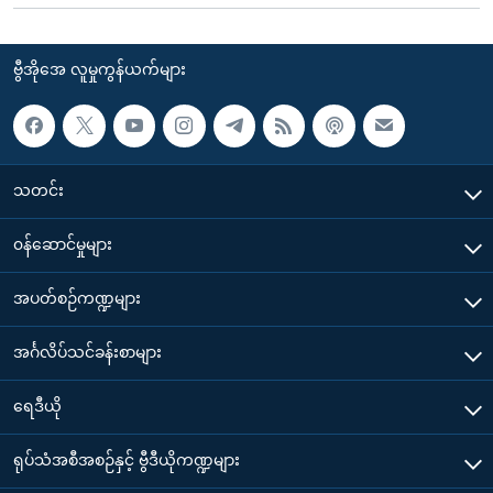
ဗွီအိုအေ လူမှုကွန်ယက်များ
သတင်း
၀န်ဆောင်မှုများ
အပတ်စဉ်ကဏ္ဍများ
အင်္ဂလိပ်သင်ခန်းစာများ
ရေဒီယို
ရုပ်သံအစီအစဉ်နှင့် ဗွီဒီယိုကဏ္ဍများ