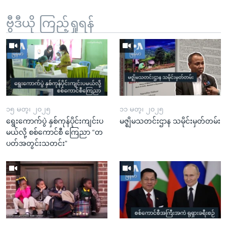
ဗွီဒီယို ကြည့်ရှုရန်
၁၅ မတ္၊ ၂၀၂၅
၁၁ မတ္၊ ၂၀၂၅
ရွေးကောက်ပွဲ နှစ်ကုန်ပိုင်းကျင်းပ
မဇ္ဈိမသတင်းဌာန သမိုင်းမှတ်တမ်း
မယ်လို့ စစ်ကောင်စီ ကြေညာ “တ
ပတ်အတွင်းသတင်း”