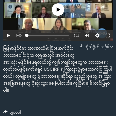
အ
သုတပဒေသာ အင်္ဂလိပ်စာ
ညွန်း
Learning English
No media source currently available
စာမျက်နှာ
သို့
ဗွီအိုအေ လူမှုကွန်ယက်များ
ကျော်
0:00
6:11
ကြည့်
ရန်
တိုက်ရိုက် လင့်ခ်
ဘာသာစကားများ
မြန်မာနိုင်ငံမှာ အာဏာသိမ်းပြီးနောက်ပိုင်း
ရှာဖွေ
ဘာသာပေါင်းစုံက လူမှုအသိုင်းအဝိုင်းတွေ
ရန်
အားလုံး ဖိနှိပ်ခံနေရတယ်လို့ ကျွမ်းကျင်သူတွေက ဘာသာရေး
နေရာ
လွတ်လပ်ခွင့်ကော်မရှင် USCIRF ရဲ့ကြားနာပွဲမှာထောက်ပြကြပါ
သို့
တယ်။ လူမျိုးစုတွေ နဲ့ ဘာသာရေးဆိုင်ရာ လူနည်းစုတွေ အကြား
ကျော်
အခြေအနေတွေ ပိုဆိုးသွားစေခဲ့ပါတယ်။ ကိုငြိမ်းချမ်းတင်ပြမှာ
ရန်
ပါ။
မျှဝေပါ