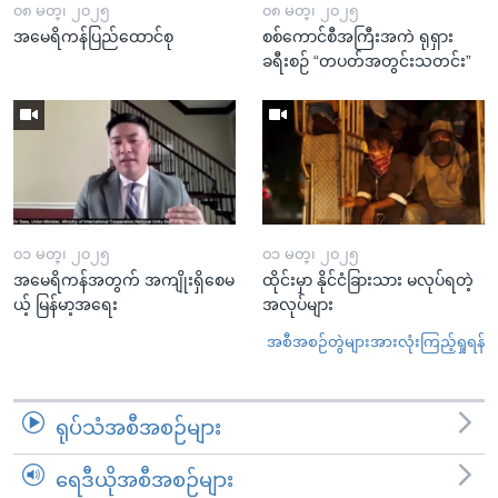
၀၈ မတ္၊ ၂၀၂၅
၀၈ မတ္၊ ၂၀၂၅
အမေရိကန်ပြည်ထောင်စု
စစ်ကောင်စီအကြီးအကဲ ရုရှား
ခရီးစဉ် “တပတ်အတွင်းသတင်း”
၀၁ မတ္၊ ၂၀၂၅
၀၁ မတ္၊ ၂၀၂၅
အမေရိကန်အတွက် အကျိုးရှိစေမ
ထိုင်းမှာ နိုင်ငံခြားသား မလုပ်ရတဲ့
ယ့် မြန်မာ့အရေး
အလုပ်များ
အစီအစဉ်တွဲများအားလုံးကြည့်ရှုရန်
ရုပ်သံအစီအစဉ်များ
ရေဒီယိုအစီအစဉ်များ