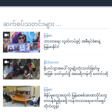
ဆက်စပ်သတင်းများ ...
မြန်မာ
ဘာသာရေး လွတ်လပ်ခွင့် အစီရင်ခံစာနဲ့
မြန်မာနိုင်ငံ
နိုင်ငံတကာ
ရိုဟင်ဂျာအပေါ် လူမျိုးတုံးသတ်ဖြတ်မှု
အဖြစ် သတ်မှတ်ဖို့ အမေရိကန်ကို တောင်းဆို
မြန်မာ
ဖိနှိပ်မှုတွေအတွက် မြန်မာစစ်အာဏာပိုင်တွေ
တာဝန်ခံမှုရှိစေဖို့ ကန်ဘာသာရေးကော်မရှင်
တိုက်တွန်း