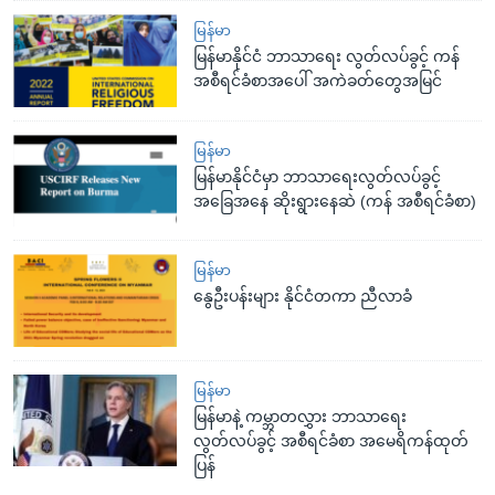
မြန်မာ
မြန်မာနိုင်ငံ ဘာသာရေး လွတ်လပ်ခွင့် ကန်
အစီရင်ခံစာအပေါ် အကဲခတ်တွေအမြင်
မြန်မာ
မြန်မာနိုင်ငံမှာ ဘာသာရေးလွတ်လပ်ခွင့်
အခြေအနေ ဆိုးရွားနေဆဲ (ကန် အစီရင်ခံစာ)
မြန်မာ
နွေဦးပန်းများ နိုင်ငံတကာ ညီလာခံ
မြန်မာ
မြန်မာနဲ့ ကမ္ဘာတလွှား ဘာသာရေး
လွတ်လပ်ခွင့် အစီရင်ခံစာ အမေရိကန်ထုတ်
ပြန်