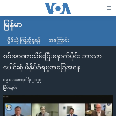
သုံး
ရ
လွယ်ကူ
မြန်မာ
မူလစာမျက်နှာ
စေ
မြန်မာ
ဗွီဒီယို ကြည့်ရှုရန်
အကြောင်း
သည့်
ကမ္ဘာ့သတင်းများ
Link
စစ်အာဏာသိမ်းပြီးနောက်ပိုင်း ဘာသာ
ဗွီဒီယို
နိုင်ငံတကာ
များ
သတင်းလွတ်လပ်ခွင့်
အမေရိကန်
ပေါင်းစုံ ဖိနှိပ်ခံရမှုအခြေအနေ
ပင်မ
ရပ်ဝန်းတခု လမ်းတခု အလွန်
တရုတ်
အကြောင်းအရာ
၀၉ ေဖေဖာ္၀ါရီ၊ ၂၀၂၃
သို့
အင်္ဂလိပ်စာလေ့လာမယ်
အစ္စရေး-ပါလက်စတိုင်း
ငြိမ်းချမ်း
ကျော်
အပတ်စဉ်ကဏ္ဍများ
အမေရိကန်သုံးအီဒီယံ
ကြည့်
ရေဒီယိုနှင့်ရုပ်သံ အချက်အလက်များ
မကြေးမုံရဲ့ အင်္ဂလိပ်စာ
ရေဒီယို
ရန်
ပင်မ
ရေဒီယို/တီဗွီအစီအစဉ်
ရုပ်ရှင်ထဲက အင်္ဂလိပ်စာ
တီဗွီ