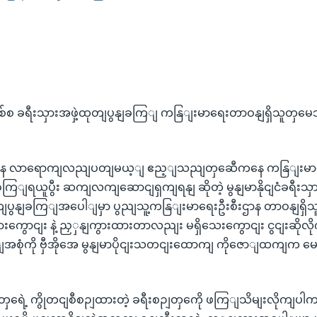
စ ခရီးသှားအဖှဲ့ထုတျပွနျခကြျ ကနြျးမာရေးတာဝနျရှိသူတှမေသိ
ံကနေ လာရောကျလညျပတျမယ့ျ ဧည့ျသညျတှဆေီကနေ ကနြျးမာရ
ကြျရယူပွီး ဆကျလကျဆောငျရှကျရနျ ဆိုတဲ့ မွနျမာနိုငျငံခရီးသှာ
ပွနျခကြျအပေါျမှာ ပွညျသူ့ကနြျးမာရေးဦးစီးဌာန တာဝနျရှိသူ
းကွောငျး နဲ့ ညှှနျကွားထားတာလညျး မရှိသေးကွောငျး ငွငျးဆိုလ
အစုံကို ဗှီအိုအေ မွနျမာပိုငျးသတငျးထောကျ ကိုဇောျထကျက မေးမ
ှရေဲ့ ကွိုတငျစီစဉျထားတဲ့ ခရီးစဉျတှကေို ဖကြျသိမျးလိုကျပါက