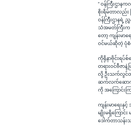
“ ဝန်ကြီးဌာနက
စိုးရိမ်တာလည်း ဖ
ဝန်ကြီးဌာနရဲ့ 
သံအမတ်ကြီးက သ
တော့ ကျန်းမာရ
ဝင်မယ်ဆိုတဲ့ ပုံစ
ကိုရိုနာဗိုင်းရ
တရားဝင်ဗီဇာနဲ့
လို့ ဦးသက်လွင်တ
ဆက်လက်ဆောက်ရွက
ကို အကြောင်း
ကျန်းမာရေးနှင့
မျိုးမရှိကြောင်
ဒေါက်တာသန်းသန