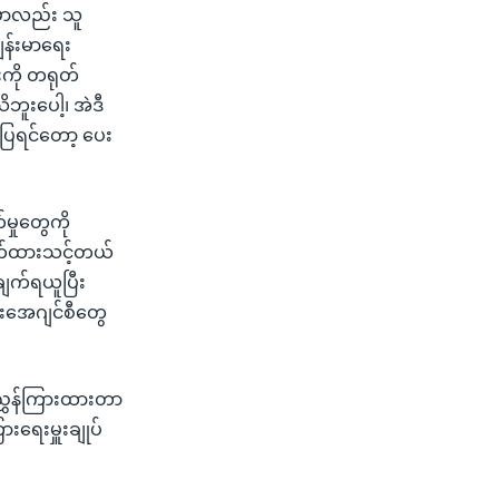
ှာလည်း သူ
ကျန်းမာရေး
းကို တရုတ်
းပေါ့၊ အဲဒီ
ပြရင်တော့ ပေး
မှုတွေကို
ာက်ထားသင့်တယ်
ချက်ရယူပြီး
ားအေဂျင်စီတွေ
်ညွှန်ကြားထားတာ
းရေးမှူးချုပ်