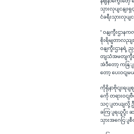
နဈနာကွေးတှေ ပေး
သှားလုပျငနျးရှ
ငံခရီးသှားလုပ
“ ဝနျကွီးဌာန
စိုးရိမျတာလညျး
ဝနျကွီးဌာနရဲ့
တျသံအမတျကွီး
အဲဒီတော့ ကနြျ
တော့ ပေးဝငျမယျဆ
ကိုရိုနာဗိုငျး
ကေို တရားဝငျဗ
သင့ျတယျလို့ ဦ
ခကြျရယူပွီး ဆက
သှားအဂေငြျစီ