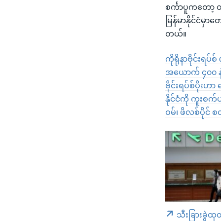
စင်္ကာပူကတော့ တ
မြန်မာနိုင်ငံမှ
တယ်။
ကိုရိုနာဗိုင်းရပ်
အယောက် ၄၀၀ နဲ့ 
ဗိုင်းရပ်စ်ပိုး
နိုင်ငံကို ကူးစက
ဝမ်၊ ဖိလစ်ပိုင်
သီးခြားခွဲထု