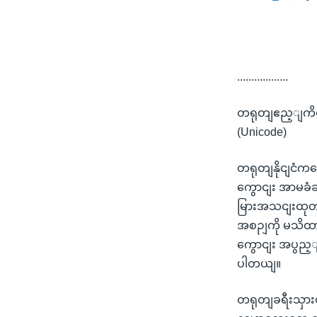
..................
တရုတျဧည့ျကိစ်
(Unicode)
တရုတျနိုငျင
ကွောငျး အာမခံခ
မြားအသငျးထုတျ
အစဉျကို မသိထာ
ကွောငျး အပွည့ျ
ပါတယျ။
တရုတျခရီးသှားတ