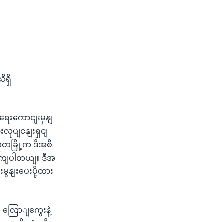
ရှိ
ေးကောငျးမှနျ
းလုပျငနျးရှငျ
တခြို့က ဒီအစီ
ိုကျပါတယျ။ ဒီအ
ွနျးပေးပို့ထား
 လြောျကွေးနဲ့