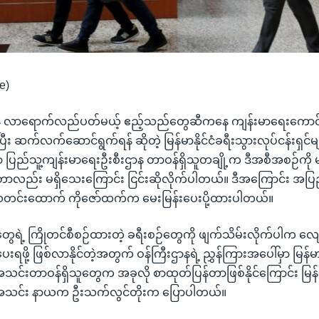
e)
နေ လာရောက်လည်ပတ်မယ့် ဧည့်သည်တွေဆီကနေ ကျန်းမာရေးကောင်း
း ဆက်လက်ဆောင်ရွက်ရန် ဆိုတဲ့ မြန်မာနိုင်ငံခရီးသွားလုပ်ငန်းရှင
ှာ ပြည်သူ့ကျန်းမာရေးဦးစီးဌာန တာဝန်ရှိသူတချို့က ဒီအစီအစဉ်ကိ
းတာလည်း မရှိသေးကြောင်း ငြင်းဆိုလိုက်ပါတယ်။ ဒီအကြောင်း အပြည့်အ
းသတင်းထောက် ကိုဇော်ထက်က မေးမြန်းပေးပို့ထားပါတယ်။
ေရဲ့ ကြိုတင်စီစဉ်ထားတဲ့ ခရီးစဉ်တွေကို ဖျက်သိမ်းလိုက်ပါက လျော
ရဖို့ ဖြစ်လာနိုင်တဲ့အတွက် ဝန်ကြီးဌာနရဲ့ ညွှန်ကြားအပေါ်မှာ မြန်မာန
းအသင်းတာဝန်ရှိသူတွေက အခုလို စာထုတ်ပြန်တာဖြစ်နိုင်ကြောင်း မြန်မာ
ျားအသင်း နာယက ဦးသက်လွင်တိုးက ပြောပါတယ်။