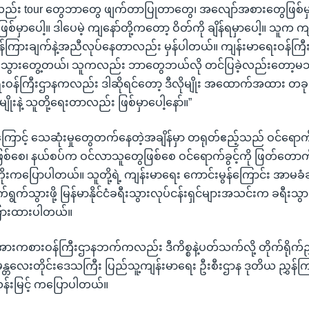
လည်း tour တွေဘာတွေ ဖျက်တာပြုတာတွေ၊ အလျော်အစားတွေဖြစ်မ
ြစ်မှာပေါ့။ ဒါပေမဲ့ ကျနော်တို့ကတော့ ဝိတ်ကို ချိန်ရမှာပေါ့။ သူက 
ညွှန်ကြားချက်နဲ့အညီလုပ်နေတာလည်း မှန်ပါတယ်။ ကျန်းမာရေးဝန်ကြီ
ွားတွေ့တယ်၊ သူကလည်း ဘာတွေဘယ်လို တင်ပြခဲ့လည်းတော့မသိဘူ
ေးဝန်ကြီးဌာနကလည်း ဒါဆိုရင်တော့ ဒီလိုမျိုး အထောက်အထား တခု
ံမျိုးနဲ့ သူတို့ရေးတာလည်း ဖြစ်မှာပေါ့နော်။”
ပ်စ်ကြောင့် သေဆုံးမှုတွေတက်နေတဲ့အချိန်မှာ တရုတ်ဧည့်သည် ဝင်ရောက်
ဖြစ်စေ၊ နယ်စပ်က ဝင်လာသူတွေဖြစ်စေ ဝင်ရောက်ခွင့်ကို ဖြတ်တေ
ိုးကပြောပါတယ်။ သူတို့ရဲ့ ကျန်းမာရေး ကောင်းမွန်ကြောင်း အာမခံ
်သွားဖို့ မြန်မာနိုင်ငံခရီးသွားလုပ်ငန်းရှင်များအသင်းက ခရီးသွ
ကြားထားပါတယ်။
် အားကစားဝန်ကြီးဌာနဘက်ကလည်း ဒီကိစ္စနဲ့ပတ်သက်လို့ တိုက်ရိုက
း မန္တလေးတိုင်းဒေသကြီး ပြည်သူ့ကျန်းမာရေး ဦးစီးဌာန ဒုတိယ ညွှန်ကြာ
်းမြင့် ကပြောပါတယ်။