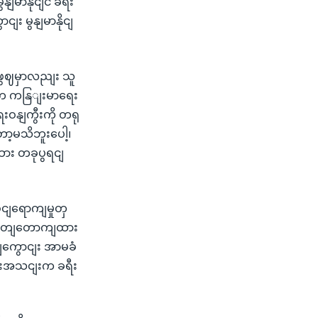
ျမာနိုငျငံ ခရီး
ျး မွနျမာနိုငျ
ေဈမှာလညျး သူ
 သူက ကနြျးမာရေး
ဝနျကွီးကို တရု
့မသိဘူးပေါ့၊
ား တခုပွရငျ
ငျရောကျမှုတှ
 ဖွတျတောကျထား
ျကွောငျး အာမခံ
ြားအသငျးက ခရီး