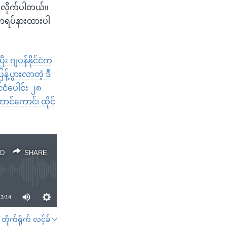
ားလိုက်ပါတယ်။
ီဇာရပ်နားထားပါ
ီး ဂျပန်နိုင်ငံက
့်ပွားလာတဲ့ ဒီ
်ငံပေါင်း ၂၈
ဟောင်ကောင်၊ ထိုင်
D
SHARE
3:14
တိုက်ရိုက် လင့်ခ်
SHARE