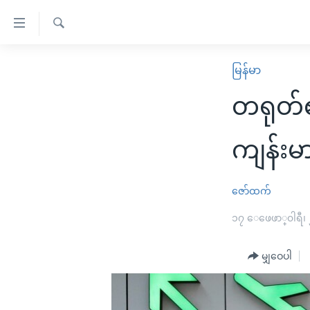
သုံး
ရ
ရှာဖွေ
လွယ်ကူ
မူလစာမျက်နှာ
မြန်မာ
ရ
စေ
မြန်မာ
လာ
တရုတ်ဧည
သည့်
ဒ်
ကမ္ဘာ့သတင်းများ
Link
ဗွီဒီယို
နိုင်ငံတကာ
ကျန်းမ
များ
သတင်းလွတ်လပ်ခွင့်
အမေရိကန်
ပင်မ
ရပ်ဝန်းတခု လမ်းတခု အလွန်
တရုတ်
ဇော်ထက်
အကြောင်းအရာ
အင်္ဂလိပ်စာလေ့လာမယ်
အစ္စရေး-ပါလက်စတိုင်း
၁၇ ေဖေဖာ္၀ါရီ၊
သို့
အပတ်စဉ်ကဏ္ဍများ
အမေရိကန်သုံးအီဒီယံ
ကျော်
မျှဝေပါ
ကြည့်
ရေဒီယိုနှင့်ရုပ်သံ အချက်အလက်များ
မကြေးမုံရဲ့ အင်္ဂလိပ်စာ
ရေဒီယို
ရန်
ရေဒီယို/တီဗွီအစီအစဉ်
ရုပ်ရှင်ထဲက အင်္ဂလိပ်စာ
တီဗွီ
ပင်မ