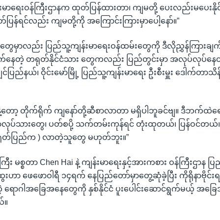
ကျန်းမာရေးဝန်ကြီးဌာနက ထုတ်ပြန်ထားတာ၊ ကျမတို့ ပေးလည်းမပေးနိုင်
်ပြန်ရင်လည်း ကျမတို့ကို အကြောင်းကြားမှာပေါ့နော်။”
တွေမှာလည်း ပြည်သူ့ကျန်းမာရေးဝန်ထမ်းတွေကို ဒီလိုညွှန်ကြားချက
ထွက်နေတဲ့ တရုတ်နိုင်ငံသား တွေကလည်း ပြည်တွင်းမှာ အလုပ်လုပ်န
်ပြည်နယ်၊ ဝိုင်းမော်မြို့ ပြည်သူ့ကျန်းမာရေး ဦးစီးမှူး ဒေါက်တာသိန
နနဲ့တော့ တိုက်ရိုက် ကျနော်တို့ဆီစာလာတာ မရှိပါဘူခင်ဗျ။ ဒီဘက်ထဲရ
ာလုပ်သားတွေ၊ ပတ်စပို့ သက်တမ်းကုန်ရင် တုံးထုတယ်၊ ပြန်ဝင်တယ်၊
ရုတ်ပြည်က ) လာတဲ့သူတွေ မဟုတ်ဘူး။”
း မစ္စတာ Chen Hai နဲ့ ကျန်းမာရေးနှင့်အားကစား ဝန်ကြီးဌာန ပြည
ေးဟာ ဖေဖောဝါရီ ၁၄ရက် နေပြည်တော်မှာတွေ့ဆုံခဲ့ပြီး ကိုရိုနာဗိုင်း
ဲ့ ရောဂါအခြေအနေတွေကို နှစ်နိုင်ငံ ပူးပေါင်းဆောင်ရွက်မယ့် အခြ
ယ်။