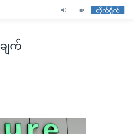
တိုက်ရိုက်
်ချက်