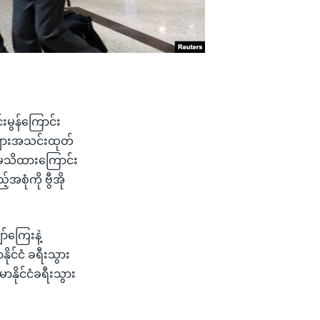
မွန်ကြောင်း
်များအသင်းထုတ်
ု မသိထားကြောင်း
စုံကို ဗွီအို
်ကြေးနဲ့
ိုင်ငံ ခရီးသွား
နိုင်ငံခရီးသွား