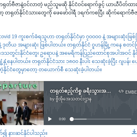
ရုတ်ဗီဇာနဲ့ဝင်လာတဲ့ မည်သူမဆို နိုင်ငံဝင်ရောက်ခွင့် ယာယီပိတ်ထ
ာတော့ တရုတ်နိုင်ငံသားတွေကို ဖေဖော်ဝါရီ ၁ရက်ကစပြီး ဆိုက်ရောက်ဗ
စ် covid 19 ကူးစက်ခံရသူဟာ တရုတ်နိုင်ငံမှာ ၇၀၀၀၀ နဲ့ အများဆုံးဖြစ်ပြ
ဒုတိယ အများဆုံး ဖြစ်ပါတယ်။ တရုတ်နိုင်ငံ ဝူဟန်မြို့ကနေ စတင်ပြန
ဟာ ဒေသတွင်းနိုင်ငံတွေ၊ ဥရောပနဲ့ အမေရိကန်ပြည်ထောင်စုအပါအဝင် နိုင
်ပျံ့နှံ့နေပါတယ်။ တရုတ်နိုင်ငံသား ၁၈၀၀ နီးပါး သေဆုံးခဲ့ပြီး ဂျပန်၊ 
 စတဲ့နိုင်ငံတွေမှာတော့ တယောက်စီ သေဆုံးခဲ့ပါတယ်။
တရုတ်ဧည့်ကိစ္စ ခရီးသွားအဖွဲ့ထုတ်ပြန်ချက် ကျန်းမာရေးတာဝန်ရှိသူတွေ မသိရှိ
EMBE
by
ဗွီအိုအေသတင်းဌာန
No media source currently available
0:00
တ်၍ နားဆင်နိုင်ပါသည်။
EMBED