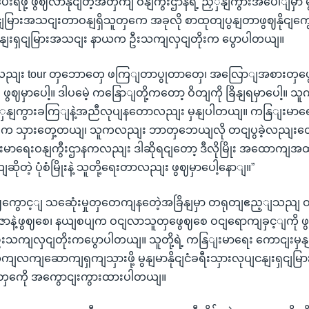
ရဖို့ ဖွဈလာနိုငျတဲ့အတှကျ ဝနျကွီးဌာနရဲ့ ညှှနျကွားအပေါျမှာ မွန
ငျမြားအသငျးတာဝနျရှိသူတှကေ အခုလို စာထုတျပွနျတာဖွဈနိုငျကွောင
ျငနျးရှငျမြားအသငျး နာယက ဦးသကျလှငျတိုးက ပွောပါတယျ။
ကလညျး tour တှဘောတှေ ဖကြျတာပွုတာတှေ၊ အလြောျအစားတှဖွ
 ဖွဈမှာပေါ့။ ဒါပမေဲ့ ကနြောျတို့ကတော့ ဝိတျကို ခြိနျရမှာပေါ့။
 ညှှနျကွားခကြျနဲ့အညီလုပျနတောလညျး မှနျပါတယျ။ ကနြျးမာရေး
က သှားတှေ့တယျ၊ သူကလညျး ဘာတှဘေယျလို တငျပွခဲ့လညျးတော
းမာရေးဝနျကွီးဌာနကလညျး ဒါဆိုရငျတော့ ဒီလိုမြိုး အထောကျအထ
ိုတဲ့ ပုံစံမြိုးနဲ့ သူတို့ရေးတာလညျး ဖွဈမှာပေါ့နောျ။”
ရပျဈကွောင့ျ သဆေုံးမှုတှတေကျနတေဲ့အခြိနျမှာ တရုတျဧည့ျသညျ ဝ
ီဇာနဲ့ဖွဈစေ၊ နယျစပျက ဝငျလာသူတှဖွေဈစေ ဝငျရောကျခှင့ျကို
းသကျလှငျတိုးကပွောပါတယျ။ သူတို့ရဲ့ ကနြျးမာရေး ကောငျးမှန
ျလကျဆောကျရှကျသှားဖို့ မွနျမာနိုငျငံခရီးသှားလုပျငနျးရှငျမ
တှကေို အကွောငျးကွားထားပါတယျ။