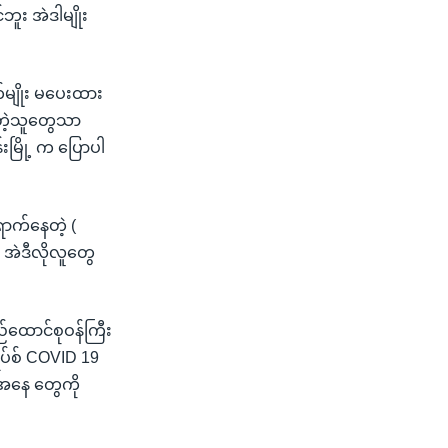
ဘူး အဲဒါမျိုး
်မျိုး မပေးထား
ေတဲ့သူတွေသာ
်းမြို့ က ပြောပါ
ောက်နေတဲ့ (
 အဲဒီလိုလူတွေ
်ထောင်စုဝန်ကြီး
ရပ်စ် COVID 19
ေအနေ တွေကို