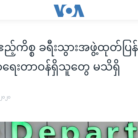
့်ကိစ္စ ခရီးသွားအဖွဲ့ထုတ်ပြန
ာရေးတာဝန်ရှိသူတွေ မသိရှိ
 ၂၀၂၀