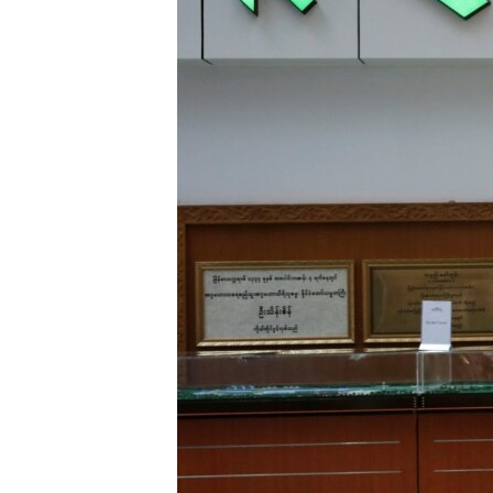
သုတပဒေသာ အင်္ဂလိပ်စာ
အ
ညွန်း
စာမျက်နှာ
သို့
ကျော်
ကြည့်
ရန်
ရှာဖွေ
ရန်
နေရာ
သို့
ကျော်
ရန်