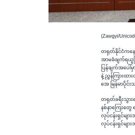
(Zawgyi/Unicod
တရုတ်နိုင်ငံက
အာမခံချက်ရယူပြီ
ပြန်ချက်အပေါ်မ
နဲ့ ညွှန်ကြားထာ
အေ မြန်မာပိုင်
တရုတ်ခရီးသွားတွ
နစ်နာကြေးတွေ ပေး
လုပ်ငန်းရှင်မျာ
လုပ်ငန်းရှင်မ