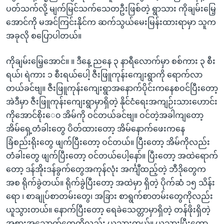
ပတ်သက်လို့ မျက်မြင်သက်သေတဦးဖြစ်တဲ့ ရွာသား ကိုချမ်းမြေ့
အောင်ကို မအင်ကြင်းနိုင်က ဆက်သွယ်မေးမြန်းထားရာမှာ သူက
အခုလို စပြောပါတယ်။
ကိုချမ်းမြေ့အောင်။ ။ ဒီနေ့ ညနေ ၃ နာရီလောက်မှာ စစ်ကား ၃ စီး
ရယ်၊ ရဲကား ၁ စီးရယ်ပေါ့ ဇီးဖြူကုန်းကျေးရွာကို ရောက်လာ
တယ်ခင်ဗျ။ ဇီးဖြူကုန်းကျေးရွာအနောက်ပိုင်းကနေစဝင်ပြီးတော့
အဲဒီမှာ ဇီးဖြူကုန်းကျေးရွာမှာရှိတဲ့ နိုင်ငံရေးအကျဉ်းသားဟောင်း
ကိုအောင်စိုးေ၀ အိမ်ကို ဝင်တယ်ခင်ဗျ။ ဝင်တဲ့အခါကျတော့
အိမ်ရှေ့တံခါးတွေ ပိတ်ထားတော့ အိမ်နောက်ဖေးကနေ
ခြံစည်းရိုးတွေ ဖျက်ပြီးတော့ ဝင်တယ်။ ပြီးတော့ အိမ်ကိုလည်း
တံခါးတွေ ဖျက်ပြီးတော့ ဝင်တယ်ပေါ့နော်။ ပြီးတော့ အထဲရောက်
တော့ ဒန်အိုးဒန်ခွက်တွေအကုန်လုံး အင်္ကျီထည့်တဲ့ ဘီဒိုတွေက
အစ ရိုက်ခွဲတယ်။ ရိုက်ခွဲပြီးတော့ အထဲမှာ ရှိတဲ့ ပိုက်ဆံ ၁၅ သိန်း
ရော ၊ စာချုပ်စာတမ်းတွေ၊ အခြား စာရွက်စာတမ်းတွေကိုလည်း
ယူသွားတယ်။ နောက်ပြီးတော့ ရေခဲသေတ္တာမှာရှိတဲ့ တန်ဖိုးရှိတဲ့
အစားအသောက်တွေကိုလည်း ယူသွားတယ်။ ယူသွားပြီးတော့