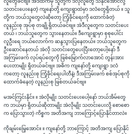
လူတွေခင်ဗျ။ အဲဒီထဲကမှ သူတို့က ဒီလိုလူတွေ သိနိုင်အောင်လို့
သတင်းပေးနေတဲ့ ကျနော်တို့ ကျေးရွာထဲမှာ ဒလံတွေရှိတယ် ။ သူ
တို့က ဘယ်သူတွေလဲဆိုတော့ ကြံ့ခိုင်ရေးကို ထောက်ခံတဲ့
လူနည်းစု အုပ်စု တချို့ရှိတယ်ခင်ဗျ။ အဲဒီလူတွေက သတင်းပေး
တယ် ၊ ဘယ်သူတွေက သွားနေတယ်။ ဒီကျေးရွာမှာ စုစုပေါင်း
လူဦးရေ ဘယ်လောက်က ဆန္ဒသွားပြနေတယ်။ ဘယ်သူတွေက
ဦးဆောင်နေတယ် အဲလို သတင်းတွေပေးပြီးတော့ပေါ့နော် ဒီ
အကြမ်းဖက် လုပ်ရပ်တွေကို ဖြစ်မြောက်လာအောင် တွန်းအား
ပေးတာမျိုး ရှိတယ်ခင်ဗျ။ အဓိက ကျနော်တို့ ကျေးရွာ ဒလံ
ကတော့ လူနည်းစု ကြံ့ခိုင်ရေးပါတီနဲ့၊ ဒီအကြမ်းဖက် စစ်အုပ်စုကို
ထောက်ခံနေတဲ့ လူနည်းစု ဖြစ်တယ်ခင်ဗျ။
မအင်ကြင်းနိုင်။ ။ အဲလိုမျိုး သတင်းပေးပေါ့နော် ဘယ်အိမ်တွေ
က ဘယ်မှာ ရှိတယ်ဆိုတာမျိုး အဲလိုမျိုး သတင်းပေးလို့ စောစော
က ပြောသွားတဲ့ ကိစ္စက အတိအကျ ဘာကြောင့်ပြောနိုင်တာလဲ။
ကိုချမ်းမြေ့အောင်။ ။ ကျနော်တို့ ဘာကြောင့် အတိအကျ ပြောနိုင်