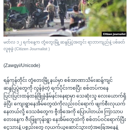
အ
သုတပဒေသာ အင်္ဂလိပ်စာ
ညွန်း
Learning English
စာမျက်နှာ
သို့
ဗွီအိုအေ လူမှုကွန်ယက်များ
ကျော်
ကြည့်
မတ်လ ၁၂ ရက်နေ့က တွံတွေးမြို့ဆန္ဒပြပွဲအတွင်း ရာဘာကျည်နဲ့ ပစ်ခတ်
ရန်
လူစုခွဲ (Citizen Journalist )
ဘာသာစကားများ
ရှာဖွေ
ရန်
(Zawgyi/Unicode)
နေရာ
သို့
ရန်ကုန်တိုင်း တွံတေးမြို့နယ်မှာ စစ်အာဏာသိမ်းဆန့်ကျင်
ကျော်
ဆန္ဒပြပွဲတွေကို လွန်ခဲ့တဲ့ ရက်ပိုင်းကစပြီး စစ်တပ်ကနေ
ရန်
ပြင်းပြင်းထန်ထန်ဖြိုခွဲနှိမ်နင်းနေရာမှာ သေဆုံးသူ လေးယောက်ရှိ
ခဲ့ပြီး ကျေးရွာနေအိမ်တွေထဲကိုလည်းဝင်ရောက် ဖျက်စီးလုယက်
နေတယ်လို့ ဒေသခံတွေက ဗွီအိုအေကို ပြောပါတယ်။ ကြာသာပ
တေးနေ့က ဇီးဖြူကုန်းရွာ နေအိမ်တွေထဲကို စစ်တပ်ဝင်ရောက်ပြီး
ငွေသားနဲ့ ပစ္စည်းတွေ လုယက်ယူဆောင်သွားတဲ့အခြေအနေနဲ့