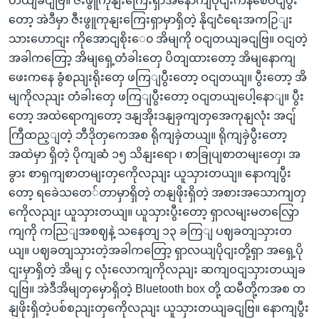
တယျခငျဗြ။ ဇီးဖွူကုနျးကြေးရှာအနောကျပိုငျးကနစေဝငျပွီး
တော့ အဲဒီမှာ ဇီးဖွူကုနျးကြေးရှာမှာရှိတဲ့ နိုငျငံရေးအကဉြျး
သားဟောငျး ကိုအောငျစိုးေ၀ အိမျကို ဝငျတယျခငျဗြ။ ဝငျတဲ့
အခါကတြော့ အိမျရှေ့တံခါးတှေ ပိတျထားတော့ အိမျနောကျ
ဖေးကနေ ခွံစညျးရိုးတှေ ဖကြျပွီးတော့ ဝငျတယျ။ ပွီးတော့ အိ
မျကိုလညျး တံခါးတှေ ဖကြျပွီးတော့ ဝငျတယျပေါ့နောျ။ ပွီး
တော့ အထဲရောကျတော့ ဒနျအိုးဒနျခှကျတှအေကုနျလုံး အငျ်
ကြီထည့ျတဲ့ ဘီဒိုတှကေအစ ရိုကျခှဲတယျ။ ရိုကျခှဲပွီးတော့
အထဲမှာ ရှိတဲ့ ပိုကျဆံ ၁၅ သိနျးရော ၊ စာခြုပျစာတမျးတှေ၊ အ
ခွား စာရှကျစာတမျးတှကေိုလညျး ယူသှားတယျ။ နောကျပွီး
တော့ ရခေဲသတေ်တာမှာရှိတဲ့ တနျဖိုးရှိတဲ့ အစားအသောကျတှ
ကေိုလညျး ယူသှားတယျ။ ယူသှားပွီးတော့ ရှာလမျးမတလြှော
ကျကို ကညြျအစဈနဲ့ သနေတျ ၁၃ ခကြျ ပဈခတျသှားတ
ယျ။ ပဈခတျသှားတဲ့အခါကတြော့ ရှာလယျပိုငျးတို့ရှာ အရှေ့ပို
ငျးမှာရှိတဲ့ အိမျ ၄ လုံးလောကျကိုလညျး ဆကျဝငျသှားတယျခ
ငျဗြ။ အဲဒီအိမျတှမှောရှိတဲ့ Bluetooth box တို့ ထမီတို့ကအစ တ
နျဖိုးရှိတဲ့ပစ်စညျးတှကေိုလညျး ယူသှားတယျခငျဗြ။ နောကျပွီး