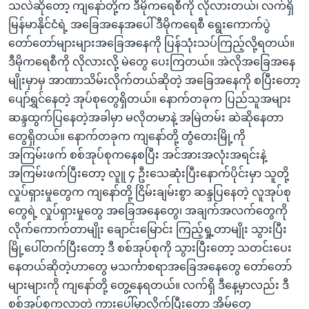
သလဲဆိုတော့ ကျနော်တို့က ဒီမိုကရေစီကို လိုလားတယ်၊ လက်ရှိ
မြန်မာနိုင်ငံရဲ့ အခြေအနေအပေါ် ဒီမိုကရေစီ ရွေးကောက်ပွဲ
တော်တော်များများအခြေအနေကို ပြန်သုံးသပ်ကြည့်လို့ရတယ်။
ဒီမိုကရေစီကို လိုလားလို့ မဲတွေ ပေးကြတယ်။ အဲလိုအခြေအနေ
မျိုးမှာမှ အာဏာသိမ်းလိုက်တယ်ဆိုတဲ့ အခြေအနေကို စပြီးတော့
ပျော်ရွှင်နေတဲ့ အုပ်စုတွေရှိတယ်။ နောက်တခုက ပြည်သူအများ
ဆန္ဒထွက်ပြနေတဲ့အခါမှာ မလိုတမာနဲ့ အမြဲတမ်း ဆဲဆိုနေတာ
တွေရှိတယ်။ နောက်တခုက ကျနော်တို့ တွံတေးမြို့ကို
အကြမ်းဖက် စစ်အုပ်စုကနေစပြီး အင်အားအလုံးအရင်းနဲ့
အကြမ်းဖက်ပြီးတော့ လူူ ၄ ဦးသေဆုံးပြီးနောက်ပိုင်းမှာ သူတို့
လှုပ်ရှားမှုတွေက ကျနော်တို့ ငြိမ်းချမ်းစွာ ဆန္ဒပြနေတဲ့ လူအုပ်စု
တွေရဲ့ လှုပ်ရှားမှုတွေ အခြေအနေတွေ၊ အချက်အလက်တွေကို
လိုက်ကောက်တာမျိုး ချောင်းမြောင်း ကြည့်ရှု့တာမျိုး သွားပြီး
မြို့ပေါ်တက်ပြီးတော့ ဒီ စစ်အုပ်စုကို သွားပြီးတော့ သတင်းပေး
နေတယ်ဆိုတဲ့ဟာတွေ မသင်္ကာစရာအခြေအနေတွေ တော်တော်
များများကို ကျနော်တို့ တွေ့နေရတယ်။ လက်ရှိ ဒီနေ့မှာလည်း ဒီ
စစ်အုပ်စုကလာတဲ့ ကားပေါ်မှာလိုက်ပြီးတော့ အိမ်တွေ