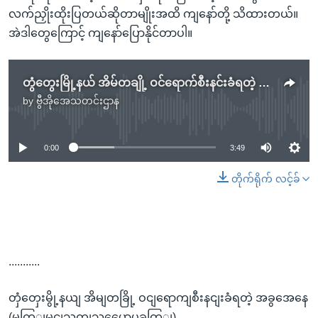
လက်ညှိုးထိုးပြတယ်ဆိုတာမျိုးအထိ ကျနော်တို့ သိထားတယ်။
အဲဒါတွေကြောင့် ကျနော်ပြောနိုင်တာပါ။
တွံတွေးမြို့နယ် အိမ်တချို့ ဝင်ရောက်စီးနင်းခံရတဲ့ အခြေအနေ (မျက်မြင်သက်သေပြောပြချက်)
by
ဗွီအိုအေသတင်းဌာန
No media source currently available
0:00
3:49
တိုက်ရိုက် လင့်ခ်
...........
တှံတှေးမွို့နယျ အိမျတခြို့ ဝငျရောကျစီးနငျးခံရတဲ့ အခွအေနေ
(မကြျမွငျသကျသပွေောပွခကြျ)