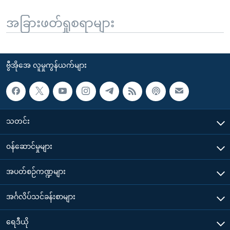
အခြားဖတ်ရှုစရာများ
ဗွီအိုအေ လူမှုကွန်ယက်များ
သတင်း
၀န်ဆောင်မှုများ
အပတ်စဉ်ကဏ္ဍများ
အင်္ဂလိပ်သင်ခန်းစာများ
ရေဒီယို