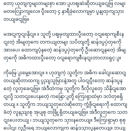
တော့ ယုတျကွမျးတမျးစှာ အောျဟဈဆဲဆိုတယျခငျဗြ လမျး
မတလြှောကျလေ။ ပွီးတော့ ၄ နာရီခှဲလောကျမှာ ပွနျထှကျသှား
တယျခငျဗြ။
မအငျကွငျးနိုငျ။ ။ သူတို့ ပဈမှတျထားပွီးတော့ ဝငျရောကျစီးန
ငျးတဲ့ အိမျတှကေ တကယျတမျး သပိတျတို့ ဆန်ဒပွပှဲတှကေို
အားပေး ထောကျပံ့နတေဲ့ ဆန်ဒပွပှဲတှကေို ဦးဆောငျနတေဲ့ အိမျ
တှကေို အဓိကထားပွီးတော့ ဝငျရောကျစီးနငျးတာလားရှင့ျ။
ကိုခမြျးမွေ့အောငျ။ ။ ဟုတျကဲ့ သူတို့က အဓိက ခေါငျးဆောငျ
တယျဆိုတာထကျ ပွညျသူမြားနဲ့အတူ ပါဝငျပွီးတော့ ဆန်ဒပွန
တေဲ့ လူတှခေငျဗြ။ အဲဒီထဲကမှ သူတို့က ဒီလိုလူတှေ သိနိုငျအော
ငျလို့ သတငျးပေးနတေဲ့ ကနြောျတို့ ကြေးရှာထဲမှာ ဒလံတှရှေိ
တယျ ။ သူတို့က ဘယျသူတှလေဲဆိုတော့ ကွံ့ခိုငျရေးကို ထောကျ
ခံတဲ့ လူနညျးစု အုပျစု တခြို့ရှိတယျခငျဗြ။ အဲဒီလူတှကေ သတ
ငျးပေးတယျ ၊ ဘယျသူတှကေ သှားနတေယျ။ ဒီကြေးရှာမှာ စုစု
ပေါငျး လူဦးရေ ဘယျလောကျက ဆန်ဒသှားပွနတေယျ။ ဘယျ