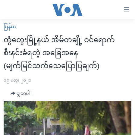
သုံး
ရ
လွယ်ကူ
မြန်မာ
မူလစာမျက်နှာ
စေ
တွံတွေးမြို့နယ် အိမ်တချို့ ဝင်ရောက်
မြန်မာ
သည့်
စီးနင်းခံရတဲ့ အခြေအနေ
ကမ္ဘာ့သတင်းများ
Link
(မျက်မြင်သက်သေပြောပြချက်)
ဗွီဒီယို
နိုင်ငံတကာ
များ
သတင်းလွတ်လပ်ခွင့်
အမေရိကန်
ပင်မ
၁၉ မတ္၊ ၂၀၂၁
ရပ်ဝန်းတခု လမ်းတခု အလွန်
တရုတ်
အကြောင်းအရာ
မျှဝေပါ
သို့
အင်္ဂလိပ်စာလေ့လာမယ်
အစ္စရေး-ပါလက်စတိုင်း
ကျော်
အပတ်စဉ်ကဏ္ဍများ
အမေရိကန်သုံးအီဒီယံ
ကြည့်
ရေဒီယိုနှင့်ရုပ်သံ အချက်အလက်များ
မကြေးမုံရဲ့ အင်္ဂလိပ်စာ
ရေဒီယို
ရန်
ပင်မ
ရေဒီယို/တီဗွီအစီအစဉ်
ရုပ်ရှင်ထဲက အင်္ဂလိပ်စာ
တီဗွီ