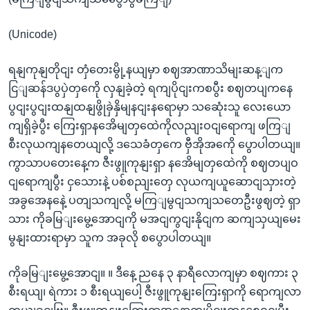
(Unicode)
ရနျကုနျတိုငျး တှံတေးမွို့နယျမှာ စဈအာဏာသိမျးဆန့ျက
ငြျဆန်ဒပွပှဲတှကေို လှနျခဲ့တဲ့ ရကျပိုငျးကစပွီး စဈတပျကနေ
ပွငျးပွငျးထနျထနျဖွိုခှဲနှိမျနငျးနရောမှာ သဆေုံးသူ လေးယော
ကျရှိခဲ့ပွီး ကြေးရှာနအေိမျတှထေဲကိုလညျးဝငျရောကျ ဖကြျ
စီးလုယကျနတေယျလို့ ဒသေခံတှကေ ဗှီအိုအကေို ပွောပါတယျ။
ကွာသာပတေးနေ့က ဇီးဖွူကုနျးရှာ နအေိမျတှထေဲကို စဈတပျဝ
ငျရောကျပွီး ငှသေားနဲ့ ပစ်စညျးတှေ လုယကျယူဆောငျသှားတဲ့
အခွအေနနေဲ့ ပတျသကျလို့ မကြျမွငျသကျသတေဦးဖွဈတဲ့ ရှာ
သား ကိုခမြျးမွေ့အောငျကို မအငျကွငျးနိုငျက ဆကျသှယျမေး
မွနျးထားရာမှာ သူက အခုလို စပွောပါတယျ။
ကိုခမြျးမွေ့အောငျ။ ။ ဒီနေ့ ညနေ ၃ နာရီလောကျမှာ စဈကား ၃
စီးရယျ၊ ရဲကား ၁ စီးရယျပေါ့ ဇီးဖွူကုနျးကြေးရှာကို ရောကျလာ