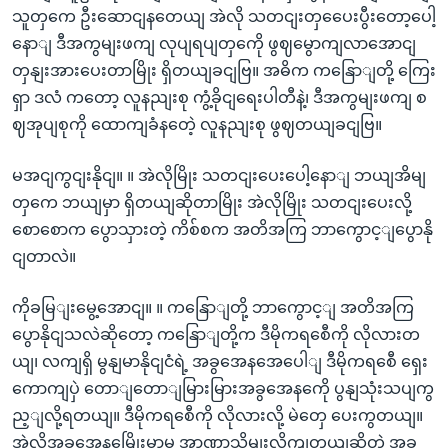
သူတှကေ ဦးဆောငျနတေယျ အဲလို သတငျးတှပေေးပွီးတော့ပေါ့
နောျ ဒီအကွမျးဖကျ လုပျရပျတှကေို ဖွဈမွောကျလာအောငျ
တှနျးအားပေးတာမြိုး ရှိတယျခငျဗြ။ အဓိက ကနြောျတို့ ကြေး
ရှာ ဒလံ ကတော့ လူနညျးစု ကွံ့ခိုငျရေးပါတီနဲ့၊ ဒီအကွမျးဖကျ စ
ဈအုပျစုကို ထောကျခံနတေဲ့ လူနညျးစု ဖွဈတယျခငျဗြ။
မအငျကွငျးနိုငျ။ ။ အဲလိုမြိုး သတငျးပေးပေါ့နောျ ဘယျအိမျ
တှကေ ဘယျမှာ ရှိတယျဆိုတာမြိုး အဲလိုမြိုး သတငျးပေးလို့
စောစောက ပွောသှားတဲ့ ကိစ်စက အတိအကြ ဘာကွောင့ျပွောနို
ငျတာလဲ။
ကိုခမြျးမွေ့အောငျ။ ။ ကနြောျတို့ ဘာကွောင့ျ အတိအကြ
ပွောနိုငျသလဲဆိုတော့ ကနြောျတို့က ဒီမိုကရစေီကို လိုလားတ
ယျ၊ လကျရှိ မွနျမာနိုငျငံရဲ့ အခွအေနအေပေါျ ဒီမိုကရစေီ ရှေး
ကောကျပှဲ တောျတောျမြားမြားအခွအေနကေို ပွနျသုံးသပျကွ
ည့ျလို့ရတယျ။ ဒီမိုကရစေီကို လိုလားလို့ မဲတှေ ပေးကွတယျ။
အဲလိုအခွအေနမြေိုးမှာမှ အာဏာသိမျးလိုကျတယျဆိုတဲ့ အခွ