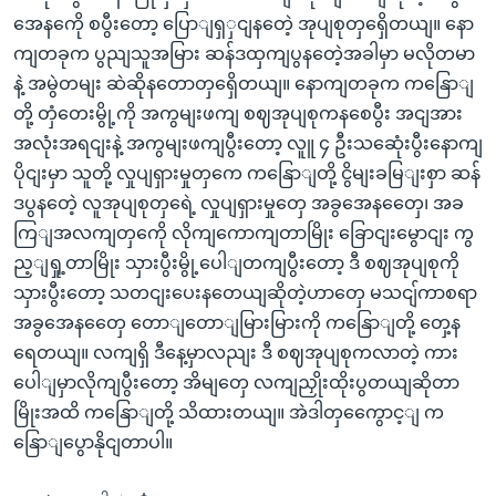
အေနကေို စပွီးတော့ ပြောျရှှငျနတေဲ့ အုပျစုတှရှေိတယျ။ နော
ကျတခုက ပွညျသူအမြား ဆန်ဒထှကျပွနတေဲ့အခါမှာ မလိုတမာ
နဲ့ အမွဲတမျး ဆဲဆိုနတောတှရှေိတယျ။ နောကျတခုက ကနြောျ
တို့ တှံတေးမွို့ကို အကွမျးဖကျ စဈအုပျစုကနစေပွီး အငျအား
အလုံးအရငျးနဲ့ အကွမျးဖကျပွီးတော့ လူူ ၄ ဦးသဆေုံးပွီးနောကျ
ပိုငျးမှာ သူတို့ လှုပျရှားမှုတှကေ ကနြောျတို့ ငွိမျးခမြျးစှာ ဆန်
ဒပွနတေဲ့ လူအုပျစုတှရေဲ့ လှုပျရှားမှုတှေ အခွအေနတှေေ၊ အခ
ကြျအလကျတှကေို လိုကျကောကျတာမြိုး ခြောငျးမွောငျး ကွ
ည့ျရှု့တာမြိုး သှားပွီးမွို့ပေါျတကျပွီးတော့ ဒီ စဈအုပျစုကို
သှားပွီးတော့ သတငျးပေးနတေယျဆိုတဲ့ဟာတှေ မသငျ်ကာစရာ
အခွအေနတှေေ တောျတောျမြားမြားကို ကနြောျတို့ တှေ့န
ရေတယျ။ လကျရှိ ဒီနေ့မှာလညျး ဒီ စဈအုပျစုကလာတဲ့ ကား
ပေါျမှာလိုကျပွီးတော့ အိမျတှေ လကျညှိုးထိုးပွတယျဆိုတာ
မြိုးအထိ ကနြောျတို့ သိထားတယျ။ အဲဒါတှကွေောင့ျ က
နြောျပွောနိုငျတာပါ။