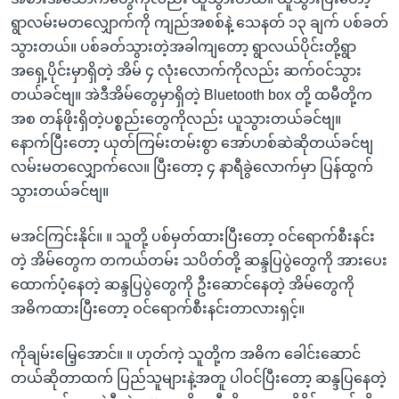
ရွာလမ်းမတလျှောက်ကို ကျည်အစစ်နဲ့ သေနတ် ၁၃ ချက် ပစ်ခတ်
သွားတယ်။ ပစ်ခတ်သွားတဲ့အခါကျတော့ ရွာလယ်ပိုင်းတို့ရွာ
အရှေ့ပိုင်းမှာရှိတဲ့ အိမ် ၄ လုံးလောက်ကိုလည်း ဆက်ဝင်သွား
တယ်ခင်ဗျ။ အဲဒီအိမ်တွေမှာရှိတဲ့ Bluetooth box တို့ ထမီတို့က
အစ တန်ဖိုးရှိတဲ့ပစ္စည်းတွေကိုလည်း ယူသွားတယ်ခင်ဗျ။
နောက်ပြီးတော့ ယုတ်ကြမ်းတမ်းစွာ အော်ဟစ်ဆဲဆိုတယ်ခင်ဗျ
လမ်းမတလျှောက်လေ။ ပြီးတော့ ၄ နာရီခွဲလောက်မှာ ပြန်ထွက်
သွားတယ်ခင်ဗျ။
မအင်ကြင်းနိုင်။ ။ သူတို့ ပစ်မှတ်ထားပြီးတော့ ဝင်ရောက်စီးနင်း
တဲ့ အိမ်တွေက တကယ်တမ်း သပိတ်တို့ ဆန္ဒပြပွဲတွေကို အားပေး
ထောက်ပံ့နေတဲ့ ဆန္ဒပြပွဲတွေကို ဦးဆောင်နေတဲ့ အိမ်တွေကို
အဓိကထားပြီးတော့ ဝင်ရောက်စီးနင်းတာလားရှင့်။
ကိုချမ်းမြေ့အောင်။ ။ ဟုတ်ကဲ့ သူတို့က အဓိက ခေါင်းဆောင်
တယ်ဆိုတာထက် ပြည်သူများနဲ့အတူ ပါဝင်ပြီးတော့ ဆန္ဒပြနေတဲ့