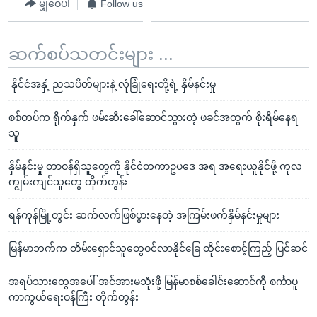
မျှဝေပါ
Follow us
ဆက်စပ်သတင်းများ ...
နိုင်ငံအနှံ့ ညသပိတ်များနဲ့ လုံခြုံရေးတို့ရဲ့ နှိမ်နင်းမှု
စစ်တပ်က ရိုက်နှက် ဖမ်းဆီးခေါ်ဆောင်သွားတဲ့ ဖခင်အတွက် စိုးရိမ်နေရ
သူ
နှိမ်နင်းမှု တာဝန်ရှိသူတွေကို နိုင်ငံတကာဥပဒေ အရ အရေးယူနိုင်ဖို့ ကုလ
ကျွမ်းကျင်သူတွေ တိုက်တွန်း
ရန်ကုန်မြို့တွင်း ဆက်လက်ဖြစ်ပွားနေတဲ့ အကြမ်းဖက်နှိမ်နင်းမှုများ
မြန်မာဘက်က တိမ်းရှောင်သူတွေဝင်လာနိုင်ခြေ ထိုင်းစောင့်ကြည့် ပြင်ဆင်
အရပ်သားတွေအပေါ် အင်အားမသုံးဖို့ မြန်မာစစ်ခေါင်းဆောင်ကို စင်္ကာပူ
ကာကွယ်ရေးဝန်ကြီး တိုက်တွန်း