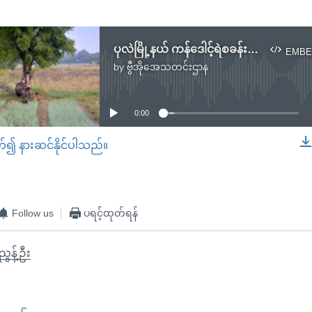
ပုလဲမြို့နယ် ကန်ဒေါင့်ရဲစခန်းကို ကာကွယ်ရေးအဖွဲ့တွေတိုက်ခိုက်
EMBE
by
ဗွီအိုအေသတင်းဌာန
No media source currently available
0:00
တ်၍ နားဆင်နိုင်ပါသည်။
EMBED
Follow us
ပရင့်ထုတ်ရန်
ွန့်ဦး