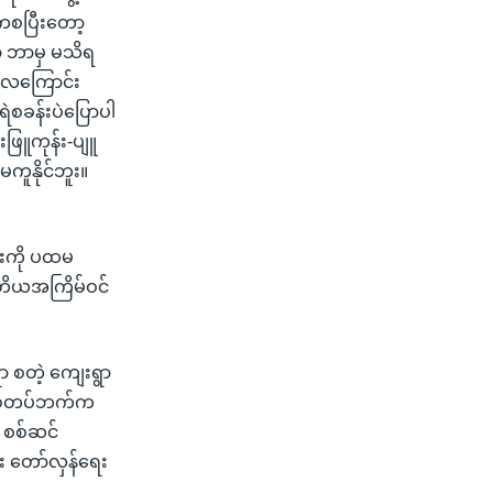
်ကစပြီးတော့
့ ဘာမှ မသိရ
 လေကြောင်း
ရဲစခန်းပဲပြောပါ
းဖြူကုန်း-ပျူ
ူနိုင်ဘူး။
်းကို ပထမ
ုတိယအကြိမ်ဝင်
ွာ စတဲ့ ကျေးရွာ
။ စစ်တပ်ဘက်က
 စစ်ဆင်
း တော်လှန်ရေး