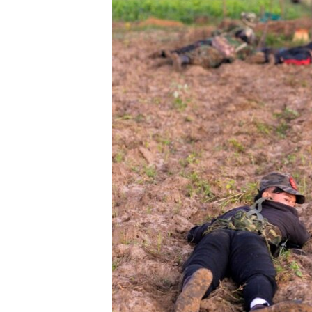
သုတပဒေသာ အင်္ဂလိပ်စာ
အ
ညွန်း
စာမျက်နှာ
သို့
ကျော်
ကြည့်
ရန်
ရှာဖွေ
ရန်
နေရာ
သို့
ကျော်
ရန်