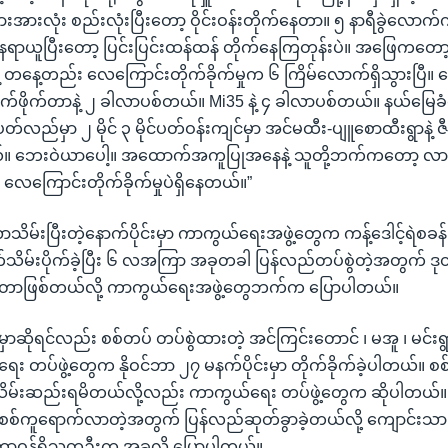
းအားလုံး စည်းလုံးပြီးတော့ ဝိုင်းဝန်းတိုက်နေတာ။ ၅ နာရီခွဲလောက
ေရာယူပြီးတော့ ပြင်းပြင်းထန်ထန် တိုက်နေကြတုန်းပဲ။ အဖြေကတော
့ တနေ့တည်း လေကြောင်းတိုက်ခိုက်မှုက ၆ ကြိမ်လောက်ရှိသွားပြီ။
ဂျက်ဖိုက်တာနဲ့ ၂ ခါလာပစ်တယ်။ Mi35 နဲ့ ၄ ခါလာပစ်တယ်။ နယ်မြေခံ
တ်လည်မှာ ၂ မိုင် ၃ မိုင်ပတ်ဝန်းကျင်မှာ အင်မထီး-ပျူစောထီးရွာနဲ့ ဇီ
ယ်။ ဘေးဝဲယာပေါ့။ အထောက်အကူပြုအနေနဲ့ သူတို့ဘက်ကတော့ လာမက
ာ လေကြောင်းတိုက်ခိုက်မှုပဲရှိနေတယ်။”
မ်းပြီးတဲ့နောက်ပိုင်းမှာ ကာကွယ်ရေးအဖွဲ့တွေက ကန့်ဒေါင့်ရဲစခန
ုက်သိမ်းပိုက်ခဲ့ပြီး ၆ လအကြာ အခုတခါ ပြန်လည်တပ်စွဲတဲ့အတွက် ဒ
က်တာဖြစ်တယ်လို့ ကာကွယ်ရေးအဖွဲ့တွေဘက်က ပြောပါတယ်။
်မှာဆိုရင်လည်း စစ်တပ် တပ်စွဲထားတဲ့ အင်ကြင်းတောင် ၊ မအူ ၊ မင်းရ
ေး တပ်ဖွဲ့တွေက နိုဝင်ဘာ ၂၇ မနက်ပိုင်းမှာ တိုက်ခိုက်ခဲ့ပါတယ်
ိမ်းဆည်းရမိတယ်လို့လည်း ကာကွယ်ရေး တပ်ဖွဲ့တွေက ဆိုပါတယ်။
်မှာ စစ်ကူရောက်လာတဲ့အတွက် ပြန်လည်ဆုတ်ခွာခဲ့တယ်လို့ ကျောင်းသာ
ဲ့ တာဝန်ရှိသူတဦးက အခုလို ပြောပါတယ်။