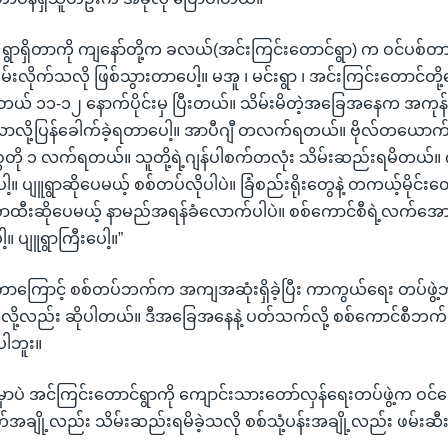
 ရွာရှိတာကို ကျနော်တို့က ခလယ်(အင်းကြင်းတောင်ရွာ) က ဝင်ပစ်တာ
သိမ်းလိုက်သလို ဖြစ်သွားတာပေါ့။ မအူ ၊ မင်းရွာ ၊ အင်းကြင်းတောင်တို့
 ၁၁-၁၂ နောက်ပိုင်းမှ ပြီးတယ်။ သိမ်းမိတဲ့အခြေအနေက အကုန်လုံ
ူလာလို့ပြန်ခေါက်ခဲ့ရတာပေါ့။ အာပီဂျီ တလက်ရတယ်။ ဗိုလ်တယောက်
တို ၁ လက်ရတယ်။ သူတို့ရဲ့ဂျန်ပါစက်တလုံး သိမ်းဆည်းရမိတယ်။ 
့။ ပျူရွာဆိုပေမယ့် စစ်တပ်လိုပါပဲ။ ခြံစည်းရိုးတွေနဲ့ တကယ့်မိုင်း
ောထီးဆိုပေမယ့် နာမည်အရန်ခံလောက်ပါပဲ။ စစ်ကောင်စီရဲ့လက်အေ
။ ပျူရွာကြီးပေါ့။”
န်တာကြောင့် စစ်တပ်ဘက်က အကျအဆုံးရှိခဲ့ပြီး ကာကွယ်ရေး တပ်ဖ
ယ်လို့လည်း ဆိုပါတယ်။ ဒီအခြေအနေနဲ့ ပတ်သက်လို့ စစ်ကောင်စီ
ပါဘူး။
မှာပဲ အင်ကြင်းတောင်ရွာကို ကျောင်းသားတော်လှန်ရေးတပ်ဖွဲ့က ဝင်ရေ
အချို့လည်း သိမ်းဆည်းရမိခဲ့သလို စစ်သုံ့ပန်းအချို့လည်း ဖမ်းဆီး