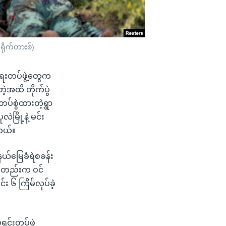
ရိုက်တားစ်)
်ရေးတပ်ဖွဲ့တွေက
့အထိ တိုက်ပွဲ
ပ်စွဲထားတဲ့ရွာ
မြို့နဲ့ မင်း
တယ်။
်နယ်မြေခံရဲစခန်း
န်ကတည်းက ဝင်
 ၆ ကြိမ်လုပ်ခဲ့
ရင်းတပ်ဖွဲ့