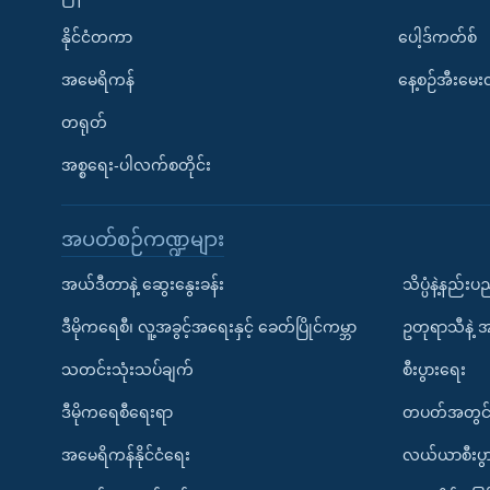
နိုင်ငံတကာ
ပေါ့ဒ်ကတ်စ်
အမေရိကန်
နေ့စဉ်အီးမေ
တရုတ်
အစ္စရေး-ပါလက်စတိုင်း
အပတ်စဉ်ကဏ္ဍများ
အယ်ဒီတာနဲ့ ဆွေးနွေးခန်း
သိပ္ပံနဲ့နည်း
ဒီမိုကရေစီ၊ လူ့အခွင့်အရေးနှင့် ခေတ်ပြိုင်ကမ္ဘာ
ဥတုရာသီနဲ့ 
သတင်းသုံးသပ်ချက်
စီးပွားရေး
ဒီမိုကရေစီရေးရာ
တပတ်အတွင်
အမေရိကန်နိုင်ငံရေး
လယ်ယာစီးပွ