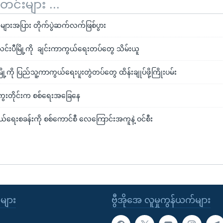
်းများ ...
ာအများအပြား တိုက်ပွဲဆက်လက်ဖြစ်ပွား
င်လင်းပီမြို့ကို ချင်းကာကွယ်ရေးတပ်တွေ သိမ်းယူ
ဲမြို့ကို ပြည်သူ့ကာကွယ်ရေးပူးတွဲတပ်တွေ ‌ထိန်းချုပ်ဖို့ကြိုးပမ်း
 မကွေးတိုင်းက စစ်ရေးအခြေနေ
ရေးစခန်းကို စစ်ကောင်စီ လေကြောင်းအကူနဲ့ ဝင်စီး
ုများ
ဗွီအိုအေ လူမှုကွန်ယက်များ