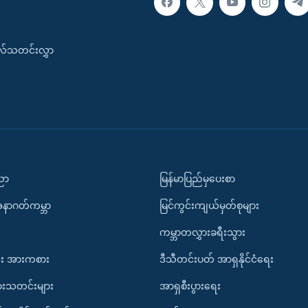
းလ်သတင်းလွှာ
ပညာ
မြန်မာပြည်မှပေးစာ
အနာဂတ်ကမ္ဘာ
မြင်ကွင်းကျယ်မှတ်စုများ
ကမ္ဘာတလွှားခရီးသွား
း အားကစား
ဒီသီတင်းပတ် အာရှနိုင်ငံရေး
ားသတင်းများ
အာရှစီးပွားရေး