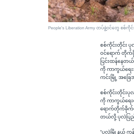
People's Liberation Army တပ်ဖွဲ့ဝင်တွေ စစ်ကိုင
စစ်ကိုင်းတိုင်း
ဝင်ရောက် တိုက်
ပြင်းထန်နေတယ်လ
ကို ကာကွယ်ရေးအဖ
ကင်းမြို့ အခြ
စစ်ကိုင်းတိုင်းပ
ကို ကာကွယ်ရေးတ
ရောက်တိုက်ခိုက်
တယ်လို့ ပုလဲပြ
“ပုလဲမြို့နယ် ကန့