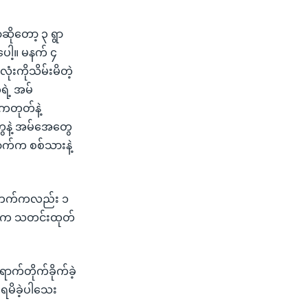
ဆိုတော့ ၃ ရွာ
ပေါ့။ မနက် ၄
းကိုသိမ်းမိတဲ့
ရဲ့ အမ်
ကတုတ်နဲ့
တွေနဲ့ အမ်အေတွေ
ာက်က စစ်သားနဲ့
ွဲ့ဘက်ကလည်း ၁
ဘက်က သတင်းထုတ်
ာက်တိုက်ခိုက်ခဲ့
ရမိခဲ့ပါသေး