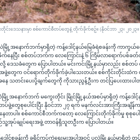
်းတိုင်းဒေသနားမှာ စစ်ကောင်စီတပ်တွေနဲ့ တိုက်ခိုက်စဥ်။ (နိုဝင်ဘာ ၂၃၊ ၂၀၂၃။ 
 ပုလဲမြို့အနောက်ဘက်မှာရှိတဲ့ ကန့်ဒေါင့်နယ်မြေခံရဲစခန်းကို ကာကွယ
ခိုက်နေပြီး စစ်တပ်ဘက်က လေကြောင်းနဲ့ ၆ ကြိမ်လာရောက်ပစ်ခတ်တဲ
ို့ ဒေသခံတွေက ပြောပါတယ်။ မင်းကင်းမြို့နယ်မှာလည်း စစ်တပ် တ
ွဲ့တွေက ဝင်ရောက်တိုက်ခိုက်ခဲ့ပါသေးတယ်။ စစ်ကိုင်းတိုင်းထဲက ပုလဲ
ေအနေ သတင်းပေးပို့ချက်တွေကို ကိုသားညွန့်ဦးက တင်ပြပေးထားပါ
ုလဲမြို့အနောက်ဘက် မကွေးတိုင်း မြိုင်မြို့နယ်အစပ်မှာရှိတဲ့ ကန့်ဒေါင့
ပ်ဖွဲ့တွေစုပေါင်းပြီး နိုဝင်ဘာ ၂၇ ရက် မနက်လင်းအားကြီးအချိ
နေတာပါ။ စစ်ကောင်စီဘက်ကတော့ လေကြောင်းတိုက်ခိုက်မှု စုစုပေါင်း
ည်သူ့အုပ်ချုပ်ရေးအဖွဲ့ တာဝန်ရှိသူတဦးက ပြောပါတယ်။
်ဒေါင့်စခန်းကို ခရိုင်ကွပ်ကဲရေးမှူးအပါအဝင် ပုလဲမြို့နယ်မှာရှိတဲ့ တပ်