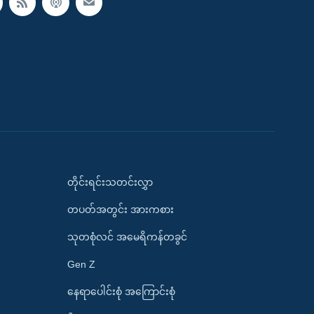
တိုင်းရင်းသတင်းလွှာ
တပတ်အတွင်း အားကစား
သုတစုံလင် အမေရိကန်တခွင်
Gen Z
နေရာပေါင်းစုံ အကြောင်းစုံ