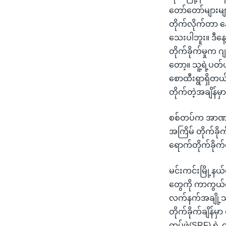
တော်တော်များမျာ
တိုက်လိုက်တာ န
သေးပါဘူး။ ဒီနေ
တိုက်ခိုက်မှုက 
တော့။ သူ့ရဲ့ပတ်ပ
စောထီးရွာရှိတ
တိုက်တဲ့အချိန်မှ
စစ်တပ်က အာဏာသိ
အကြိမ် တိုက်ခိ
ရောက်တိုက်ခို
မင်းကင်းမြို့နယ
တွေကို ကာကွယ်ရ
လက်နက်အချို့သ
တိုက်ခိုက်ချိန
တပ်ဖွဲ့(SRF) ရ