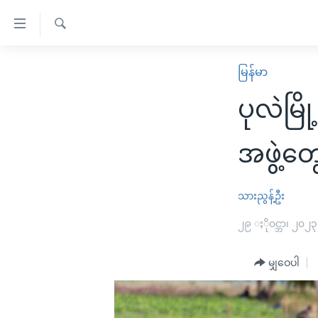
သုံး
ရ
ရှာဖွေ
လွယ်ကူ
မူလစာမျက်နှာ
မြန်မာ
ရ
စေ
မြန်မာ
လာ
ပုလဲမြိ
သည့်
ဒ်
ကမ္ဘာ့သတင်းများ
Link
ဗွီဒီယို
နိုင်ငံတကာ
အဖွဲ့တွ
များ
သတင်းလွတ်လပ်ခွင့်
အမေရိကန်
ပင်မ
ရပ်ဝန်းတခု လမ်းတခု အလွန်
တရုတ်
သားညွန့်ဦး
အကြောင်းအရာ
အင်္ဂလိပ်စာလေ့လာမယ်
အစ္စရေး-ပါလက်စတိုင်း
၂၉ ႏိုဝင္ဘာ၊ ၂၀၂၃
သို့
အပတ်စဉ်ကဏ္ဍများ
အမေရိကန်သုံးအီဒီယံ
ကျော်
မျှဝေပါ
ကြည့်
ရေဒီယိုနှင့်ရုပ်သံ အချက်အလက်များ
မကြေးမုံရဲ့ အင်္ဂလိပ်စာ
ရေဒီယို
ရန်
ရေဒီယို/တီဗွီအစီအစဉ်
ရုပ်ရှင်ထဲက အင်္ဂလိပ်စာ
တီဗွီ
ပင်မ