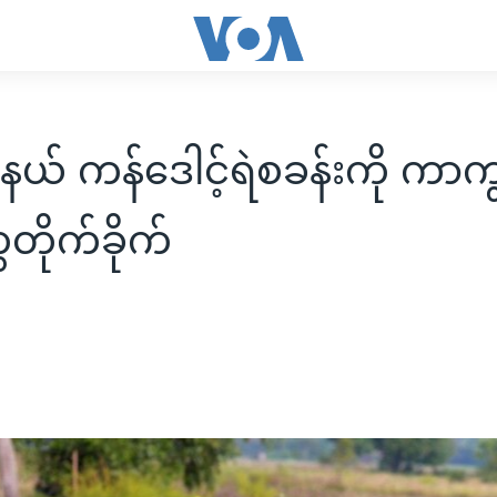
ု့နယ် ကန်ဒေါင့်ရဲစခန်းကို ကာ
ေတိုက်ခိုက်