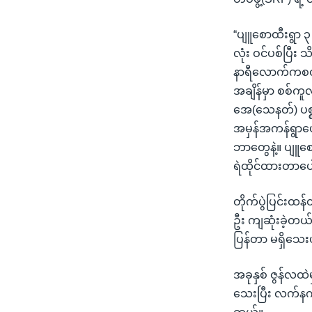
“ပျူစောထီးရွာ ၃
လုံး ဝင်ပစ်ပြီး 
နာရီလောက်ကစတယ်
အချိန်မှာ စစ်က
အေ(သေနတ်) ပစ္စ
အမှန်အကန်ရွာပေါ
ဘာတွေနဲ့။ ပျူစ
ရဲထိုင်ထားတာပေါ့
တိုက်ပွဲပြင်းထ
ဦး ကျဆုံးခဲ့တ
ပြန်တာ မရှိသေး
အခုနှစ် ဇွန်လထဲ
သေးပြီး လက်နက်