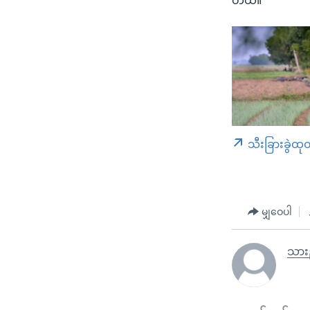
တယ်။
သီးခြားခွဲထု
မျှဝေပါ
သားည