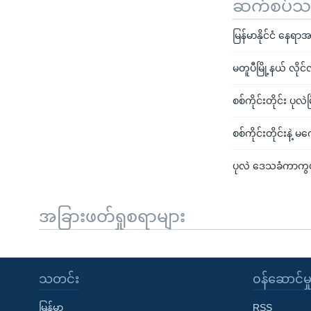
ဆက်စပ်သတင
မြန်မာနိုင်ငံ နေရ
မတူပီမြို့နယ် လို
စစ်ကိုင်းတိုင်း ပုလ
စစ်ကိုင်းတိုင်းနဲ့
ပုလဲ ဒေသခံကာကွယ်
အခြားဖတ်ရှုစရာများ
သတင်း
၀န်ဆောင်မှ
မြန်မာ
RSS