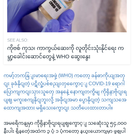
SEE ALSO:
ကိုဗစ် ကုသ၊ ကာကွယ်ဆေးကို လူတိုင်းသုံးနိုင်ရေး က
မ္ဘာ့ခေါင်းဆောင်တွေနဲ့ WHO ဆွေးနွေး
ကမာ့်ဘကနြျးမာရေးအဖှဲ့ (WHO) ကတော့ ခန်ဓာကိုယျအတှ
ငျး ခုခံနိုငျတဲ့ ပဋိလှုံ့ပစ်စညျးတှကွေောင့ျ COVID-19 ရောဂါ
ပြောကျကငျးသှားသူတှေ အနနေဲ့ နောကျတကွိမျ ကိုရိုနာဗိုငျးရ
ပျဈ မကူးစကျနိုငျဘူးလို့ အခိုငျအမာ ပွောနိုငျတဲ့ သကျသအေ
ထောကျအထား မရှိသေးကွောငျး သတိပေးထားတာပါ။
အမရေိကနျမှာ ကိုရိုနာဗိုငျးရပျဈကွောင့ျ သဆေုံးသူ ၅၄,၀၀၀
နီးပါး ရှိနတေဲ့အထဲက ၃ ပုံ ၁ ပုံကတော့ နယူးယောကျမှာ ဖွဈပါ