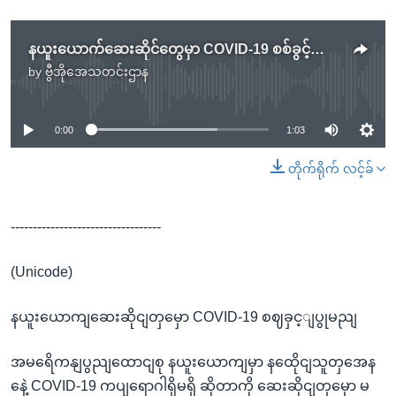
နယူးယောက်ဆေးဆိုင်တွေမှာ COVID-19 စစ်ခွင့်ပြုမည်
by
ဗွီအိုအေသတင်းဌာန
No media source currently available
0:00
1:03
တိုက်ရိုက် လင့်ခ်
----------------------------------
(Unicode)
နယူးယောကျဆေးဆိုငျတှမှော COVID-19 စဈခှင့ျပွုမညျ
အမရေိကနျပွညျထောငျစု နယူးယောကျမှာ နထေိုငျသူတှအေန
နေဲ့ COVID-19 ကပျရောဂါရှိမရှိ ဆိုတာကို ဆေးဆိုငျတှမှော မ