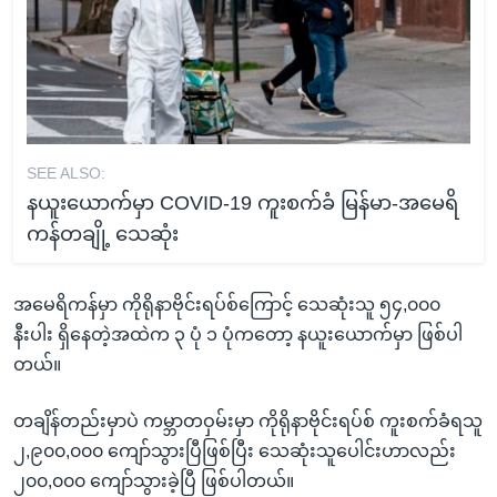
SEE ALSO:
နယူးယောက်မှာ COVID-19 ကူးစက်ခံ မြန်မာ-အမေရိ
ကန်တချို့ သေဆုံး
အမေရိကန်မှာ ကိုရိုနာဗိုင်းရပ်စ်ကြောင့် သေဆုံးသူ ၅၄,၀၀၀
နီးပါး ရှိနေတဲ့အထဲက ၃ ပုံ ၁ ပုံကတော့ နယူးယောက်မှာ ဖြစ်ပါ
တယ်။
တချိန်တည်းမှာပဲ ကမ္ဘာတဝှမ်းမှာ ကိုရိုနာဗိုင်းရပ်စ် ကူးစက်ခံရသူ
၂,၉၀၀,၀၀၀ ကျော်သွားပြီဖြစ်ပြီး သေဆုံးသူပေါင်းဟာလည်း
၂၀၀,၀၀၀ ကျော်သွားခဲ့ပြီ ဖြစ်ပါတယ်။