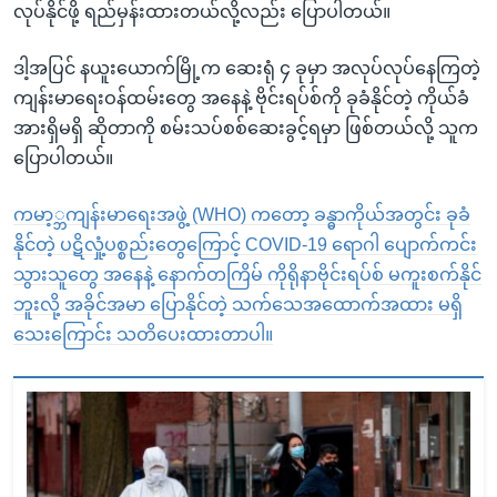
လုပ်နိုင်ဖို့ ရည်မှန်းထားတယ်လို့လည်း ပြောပါတယ်။
ဒါ့အပြင် နယူးယောက်မြို့က ဆေးရုံ ၄ ခုမှာ အလုပ်လုပ်နေကြတဲ့
ကျန်းမာရေးဝန်ထမ်းတွေ အနေနဲ့ ဗိုင်းရပ်စ်ကို ခုခံနိုင်တဲ့ ကိုယ်ခံ
အားရှိမရှိ ဆိုတာကို စမ်းသပ်စစ်ဆေးခွင့်ရမှာ ဖြစ်တယ်လို့ သူက
ပြောပါတယ်။
ကမာ့္ဘကျန်းမာရေးအဖွဲ့ (WHO) ကတော့ ခန္ဓာကိုယ်အတွင်း ခုခံ
နိုင်တဲ့ ပဋိလှုံ့ပစ္စည်းတွေကြောင့် COVID-19 ရောဂါ ပျောက်ကင်း
သွားသူတွေ အနေနဲ့ နောက်တကြိမ် ကိုရိုနာဗိုင်းရပ်စ် မကူးစက်နိုင်
ဘူးလို့ အခိုင်အမာ ပြောနိုင်တဲ့ သက်သေအထောက်အထား မရှိ
သေးကြောင်း သတိပေးထားတာပါ။