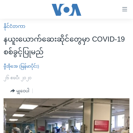
သုံး
ရ
လွယ်ကူ
နိုင်ငံတကာ
မူလစာမျက်နှာ
စေ
နယူးယောက်ဆေးဆိုင်တွေမှာ COVID-19
မြန်မာ
သည့်
စစ်ခွင့်ပြုမည်
ကမ္ဘာ့သတင်းများ
Link
ဗွီဒီယို
နိုင်ငံတကာ
ဗွီအိုအေ (မြန်မာပိုင်း)
များ
သတင်းလွတ်လပ်ခွင့်
အမေရိကန်
၂၆ ဧၿပီ၊ ၂၀၂၀
ပင်မ
ရပ်ဝန်းတခု လမ်းတခု အလွန်
တရုတ်
အကြောင်းအရာ
မျှဝေပါ
သို့
အင်္ဂလိပ်စာလေ့လာမယ်
အစ္စရေး-ပါလက်စတိုင်း
ကျော်
အပတ်စဉ်ကဏ္ဍများ
အမေရိကန်သုံးအီဒီယံ
ကြည့်
ရေဒီယိုနှင့်ရုပ်သံ အချက်အလက်များ
မကြေးမုံရဲ့ အင်္ဂလိပ်စာ
ရေဒီယို
ရန်
ပင်မ
ရေဒီယို/တီဗွီအစီအစဉ်
ရုပ်ရှင်ထဲက အင်္ဂလိပ်စာ
တီဗွီ