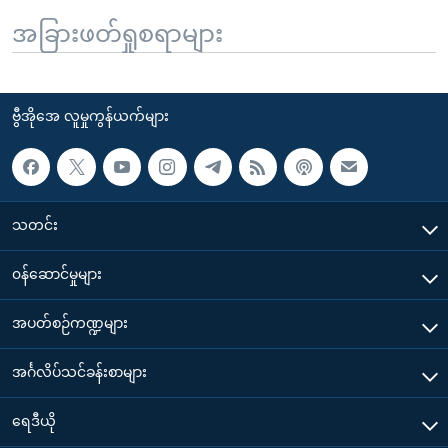
အခြားဖတ်ရှုစရာများ
ဗွီအိုအေ လူမှုကွန်ယက်များ
သတင်း
၀န်ဆောင်မှုများ
အပတ်စဉ်ကဏ္ဍများ
အင်္ဂလိပ်သင်ခန်းစာများ
ရေဒီယို