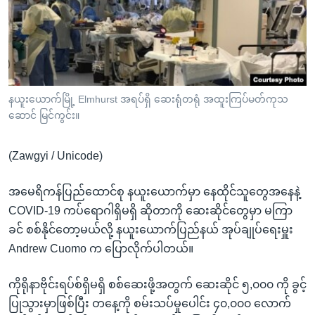
အ
သုတပဒေသာ အင်္ဂလိပ်စာ
ညွန်း
Learning English
စာမျက်နှာ
သို့
ဗွီအိုအေ လူမှုကွန်ယက်များ
ကျော်
ကြည့်
နယူးယောက်မြို့ Elmhurst အရပ်ရှိ ဆေးရုံတရုံ အထူးကြပ်မတ်ကုသ
ဆောင် မြင်ကွင်း။
ရန်
ဘာသာစကားများ
ရှာဖွေ
(Zawgyi / Unicode)
ရန်
နေရာ
အမေရိကန်ပြည်ထောင်စု နယူးယောက်မှာ နေထိုင်သူတွေအနေနဲ့
သို့
COVID-19 ကပ်ရောဂါရှိမရှိ ဆိုတာကို ဆေးဆိုင်တွေမှာ မကြာ
ကျော်
ခင် စစ်နိုင်တော့မယ်လို့ နယူးယောက်ပြည်နယ် အုပ်ချုပ်ရေးမှူး
ရန်
Andrew Cuomo က ပြောလိုက်ပါတယ်။
ကိုရိုနာဗိုင်းရပ်စ်ရှိမရှိ စစ်ဆေးဖို့အတွက် ဆေးဆိုင် ၅,၀၀၀ ကို ခွင့်
ပြုသွားမှာဖြစ်ပြီး တနေ့ကို စမ်းသပ်မှုပေါင်း ၄၀,၀၀၀ လောက်