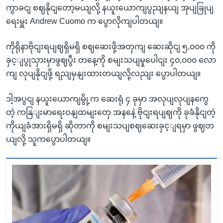
ကွာခငျ စဈနိုငျတော့မယျလို့ နယူးယောကျပွညျနယျ အုပျခြုပျ
ရေးမှူး Andrew Cuomo က ပွောလိုကျပါတယျ။
ကိုရိုနာဗိုငျးရပျဈရှိမရှိ စဈဆေးဖို့အတှကျ ဆေးဆိုငျ ၅,၀၀၀ ကို
ခှင့ျပွုသှားမှာဖွဈပွီး တနေ့ကို စမျးသပျမှုပေါငျး ၄၀,၀၀၀ လော
ကျ လုပျနိုငျဖို့ ရညျမှနျးထားတယျလို့လညျး ပွောပါတယျ။
ဒါ့အပွငျ နယူးယောကျမွို့က ဆေးရုံ ၄ ခုမှာ အလုပျလုပျနကွေ
တဲ့ ကနြျးမာရေးဝနျထမျးတှေ အနနေဲ့ ဗိုငျးရပျဈကို ခုခံနိုငျတဲ့
ကိုယျခံအားရှိမရှိ ဆိုတာကို စမျးသပျစဈဆေးခှင့ျရမှာ ဖွဈတ
ယျလို့ သူကပွောပါတယျ။