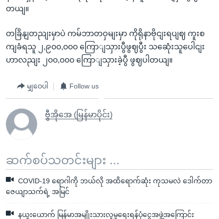
တယျ။
တခြိနျတညျးမှာပဲ ကမ်ဘာတဝှမျးမှာ ကိုရိုနာဗိုငျးရပျဈ ကူးစ
ကျခံရသူ ၂,၉၀၀,၀၀၀ ကြောျသှားပွီဖွဈပွီး သဆေုံးသူပေါငျး
ဟာလညျး ၂၀၀,၀၀၀ ကြောျသှားခဲ့ပွီ ဖွဈပါတယျ။
မျှဝေပါ
Follow us
ဗွီအိုအေ (မြန်မာပိုင်း)
ဆက်စပ်သတင်းများ ...
COVID-19 ရောဂါကို ဘယ်လို အထိရောက်ဆုံး ကုသမလဲ ဒေါက်တာ
ဇေယျာသက်ရဲ့ အမြင်
နယူးယောက် မြန်မာအမျိုးသားလူမှုရေးရန်ပုံငွေအဖွဲ့အကြောင်း