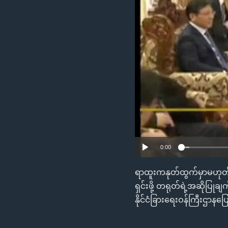
သုတပဒေသာ အင်္ဂလိပ်စာ
အ
ညွန်း
စာမျက်နှာ
သို့
ကျော်
ကြည့်
ရန်
ရှာဖွေ
ရန်
နေရာ
သို့
0:00
ကျော်
ရန်
ရာထူးကနုတ်ထွက်မှာမဟုတ်ဘူ
ရှင်းဖို့ တရုတ်ရဲ့အဆိုပြ
နိုင်ငံခြားရေးဝန်ကြီးဌာနပ