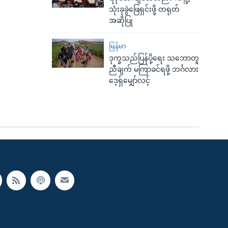
သုံးခုခွဲဖြေရှင်းဖို့ တရုတ်
အဆိုပြု
မြန်မာ
ဒုက္ခသည်ပြန်ပို့ရေး သဘောတူ
ညီချက် မကြာခင်ရဖို့ ဘင်္ဂလား
ဒေ့ရှ်မျှော်လင့်