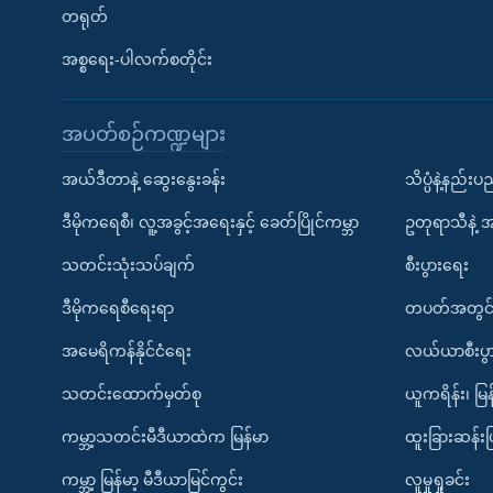
တရုတ်
အစ္စရေး-ပါလက်စတိုင်း
အပတ်စဉ်ကဏ္ဍများ
အယ်ဒီတာနဲ့ ဆွေးနွေးခန်း
သိပ္ပံနဲ့နည်း
ဒီမိုကရေစီ၊ လူ့အခွင့်အရေးနှင့် ခေတ်ပြိုင်ကမ္ဘာ
ဥတုရာသီနဲ့ 
သတင်းသုံးသပ်ချက်
စီးပွားရေး
ဒီမိုကရေစီရေးရာ
တပတ်အတွင်
အမေရိကန်နိုင်ငံရေး
လယ်ယာစီးပွ
သတင်းထောက်မှတ်စု
ယူကရိန်း၊ မြန
ကမ္ဘာ့သတင်းမီဒီယာထဲက မြန်မာ
ထူးခြားဆန်း
ကမ္ဘာ့ မြန်မာ့ မီဒီယာမြင်ကွင်း
လူမှုရှုခင်း