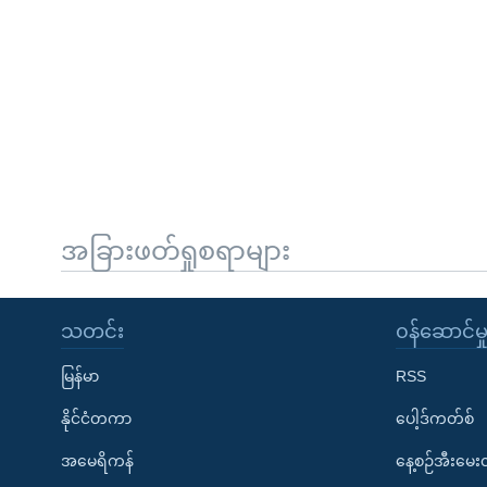
အခြားဖတ်ရှုစရာများ
သတင်း
၀န်ဆောင်မှ
မြန်မာ
RSS
နိုင်ငံတကာ
ပေါ့ဒ်ကတ်စ်
အမေရိကန်
နေ့စဉ်အီးမေ