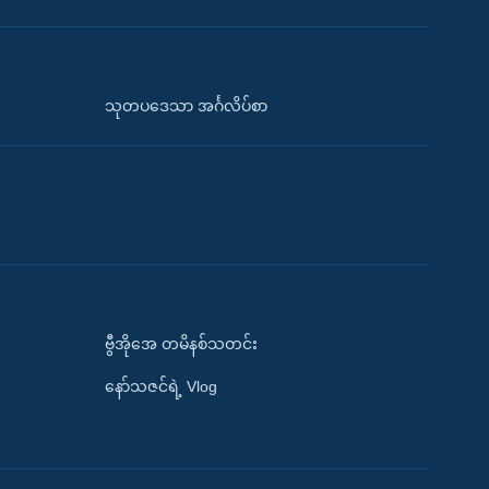
သုတပဒေသာ အင်္ဂလိပ်စာ
ဗွီအိုအေ တမိနစ်သတင်း
နော်သဇင်ရဲ့ Vlog