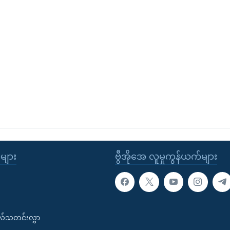
ုများ
ဗွီအိုအေ လူမှုကွန်ယက်များ
းလ်သတင်းလွှာ