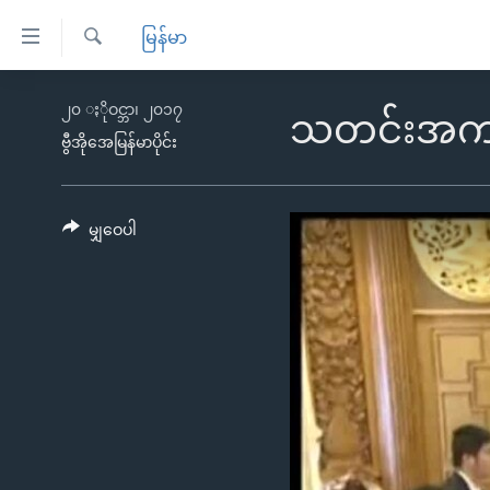
သုံး
မြန်မာ
ရ
ရှာဖွေ
လွယ်ကူ
မူလစာမျက်နှာ
၂၀ ႏိုဝင္ဘာ၊ ၂၀၁၇
ရ
သတင်းအကျဉ
စေ
မြန်မာ
လာ
ဗွီအိုအေမြန်မာပိုင်း
သည့်
ဒ်
ကမ္ဘာ့သတင်းများ
Link
ဗွီဒီယို
နိုင်ငံတကာ
မျှဝေပါ
များ
သတင်းလွတ်လပ်ခွင့်
အမေရိကန်
ပင်မ
ရပ်ဝန်းတခု လမ်းတခု အလွန်
တရုတ်
အကြောင်းအရာ
အင်္ဂလိပ်စာလေ့လာမယ်
အစ္စရေး-ပါလက်စတိုင်း
သို့
အပတ်စဉ်ကဏ္ဍများ
အမေရိကန်သုံးအီဒီယံ
ကျော်
ကြည့်
ရေဒီယိုနှင့်ရုပ်သံ အချက်အလက်များ
မကြေးမုံရဲ့ အင်္ဂလိပ်စာ
ရေဒီယို
ရန်
ရေဒီယို/တီဗွီအစီအစဉ်
ရုပ်ရှင်ထဲက အင်္ဂလိပ်စာ
တီဗွီ
ပင်မ