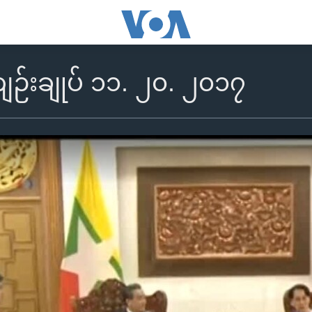
်းချုပ် ၁၁. ၂၀. ၂၀၁၇