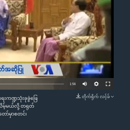
ble
1:56
တိုက်ရိုက် လင့်ခ်
ေးကဏ္ဍသုံးခုခွဲဖြေ
EMBED
မ့်မယ်လို့ တရုတ်
်တော်မှာစတင်၊