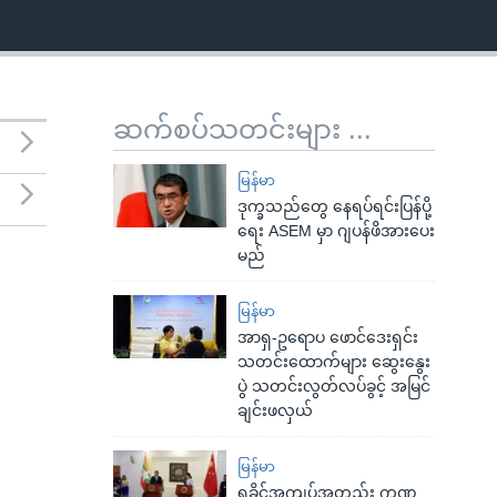
ဆက်စပ်သတင်းများ ...
မြန်မာ
ဒုက္ခသည်တွေ နေရပ်ရင်းပြန်ပို့
ရေး ASEM မှာ ဂျပန်ဖိအားပေး
မည်
မြန်မာ
အာရှ-ဥရောပ ဖောင်ဒေးရှင်း
သတင်းထောက်များ ဆွေးနွေး
ပွဲ သတင်းလွတ်လပ်ခွင့် အမြင်
ချင်းဖလှယ်
မြန်မာ
ရခိုင်အကျပ်အတည်း ကဏ္ဍ