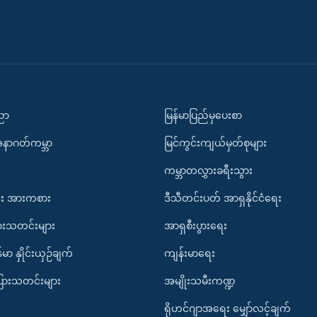
ပညာ
မြန်မာပြည်မှပေးစာ
အနာဂတ်ကမ္ဘာ
မြင်ကွင်းကျယ်မှတ်စုများ
ကမ္ဘာတလွှားခရီးသွား
း အားကစား
ဒီသီတင်းပတ် အာရှနိုင်ငံရေး
ားသတင်းများ
အာရှစီးပွားရေး
်မာ နှိုင်းယှဉ်ချက်
ကျန်းမာရေး
ပြားသတင်းများ
အမျိုးသမီးကဏ္ဍ
ရိုဟင်ဂျာအရေး မျှော်လင့်ချက်