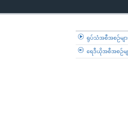
ရုပ်သံအစီအစဉ်မျာ
ရေဒီယိုအစီအစဉ်မျ