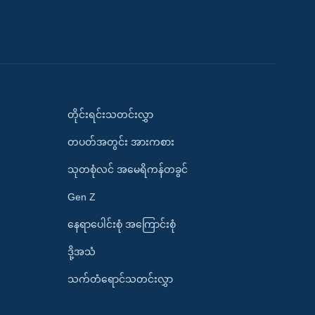
တိုင်းရင်းသတင်းလွှာ
တပတ်အတွင်း အားကစား
သုတစုံလင် အမေရိကန်တခွင်
Gen Z
နေရာပေါင်းစုံ အကြောင်းစုံ
ဒို့အသံ
သက်တံရောင်သတင်းလွှာ