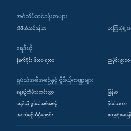
အင်္ဂလိပ်သင်ခန်းစာများ
အီဒီယံသင်ခန်းစာ
မကြေးမုံရဲ့အင
ရေဒီယို
နံနက်ပိုင်း ၆း၀၀-ရး၀၀
ညပိုင်း ၉း၀
ရုပ်သံအစီအစဉ်နှင့် ဗွီဒီယိုကဏ္ဍများ
နေ့စဉ်တီဗွီသတင်းလွှာ
မြန်မာ
ရေဒီယို ရုပ်သံအစီအစဉ်
နိုင်ငံတကာ
အပတ်စဉ်တီဗွီမဂ္ဂဇင်း
တွေ့ဆုံမေးမြန