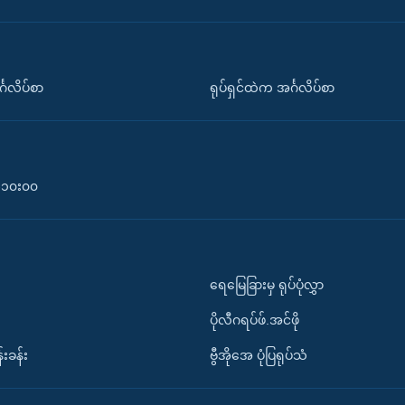
်္ဂလိပ်စာ
ရုပ်ရှင်ထဲက အင်္ဂလိပ်စာ
၀-၁၀း၀၀
ရေမြေခြားမှ ရုပ်ပုံလွှာ
ပိုလီဂရပ်ဖ်.အင်ဖို
်းခန်း
ဗွီအိုအေ ပုံပြရုပ်သံ