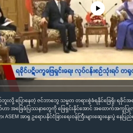
No media source currently availa
းလို့ ပြောနေတဲ့ ဇင်ဘာဘွေ သမ္မတ တရားစွဲခံရနိုင်ခြေရှိ၊ ရခိုင်အရ
ုချက်ဟာ အခြေခံပြဿနာတွေကို ဖြေရှင်းနိုင်အောင် အထောက်အကူပြုလိ
ြော၊ ASEM အာရှ ဥရောပနိုင်ငံခြားရေးဝန်ကြီးများဆွေးနွေးပွဲ နေပြည