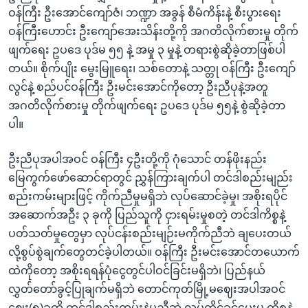
ဝန်ကြီး ဦးအောင်ကျော်ဇံ၊ ဘဏ္ဍာ အခွန် စီမံကိန်းနဲ့ စီးပွားရေး
ဝန်ကြီးဟောင်း ဦးကျော်အေးသိန်းတို့ကို အဂတိလိုက်စားမှု တိုက်
ဖျက်ရေး ဥပဒေ ပုဒ်မ ၅၅ နဲ့ အမှု ၃ မှုနဲ့ တရားစွဲဆိုခဲ့တာဖြစ်ပါ
တယ်။ စိုက်ပျိုး မွေးမြူရေး၊ သစ်တောနဲ့ သတ္တု ဝန်ကြီး ဦးကျော်
လွင်နဲ့ စည်ပင်ဝန်ကြီး ဦးမင်းအောင်ကိုတော့ ဦးညီပုနဲ့အတူ
အဂတိလိုက်စားမှု တိုက်ဖျက်ရေး ဥပဒေ ပုဒ်မ ၅၅နဲ့ စွဲဆိုခဲ့တာ
ပါ။
ဦးညီပုအပါအဝင် ဝန်ကြီး ၄ဦးတို့ကို ဂုံသောင် တန်ဖိုးနည်း
မြေကွက်ဖော်ဆောင်ရာတွင် ညွှန်ကြားချက်ပါ တင်ဒါစည်းမျည်း
စည်းကမ်းများဖြင့် ကိုက်ညီမှုမရှိဘဲ လုပ်ဆောင်ခဲ့မှု၊ အစိုးရပိုင်
အဆောက်အဦး ၃ ခုကို ပြည်သူကို ငှားရမ်းမှုစတဲ့ တင်ဒါကိစ္စနဲ့
ပတ်သတ်မှုတွေမှာ လုပ်ငန်းစည်းမျဉ်းမကိုက်ညီဘဲ ချပေးတယ်
လို့စွပ်စွဲချက်တွေတင်ခဲ့ပါတယ်။ ဝန်ကြီး ဦးမင်းအောင်တယောက်
ထဲကိုတော့ အစိုးရရန်ပုံငွေတွင်ပါဝင်ခြင်းမရှိဘဲ၊ ပြည်နယ်
လွှတ်တော်ခွင့်ပြုချက်မရှိဘဲ တောင်ကုတ်မြို့မဈေးအပါအဝင်
ဈေး(၅)ခုကို တင်ဒါစည်းကမ်းနဲ့မညီဘဲ လုပ်ကိုင်ခွင့်ပေးမှု ကိစ္စနဲ့