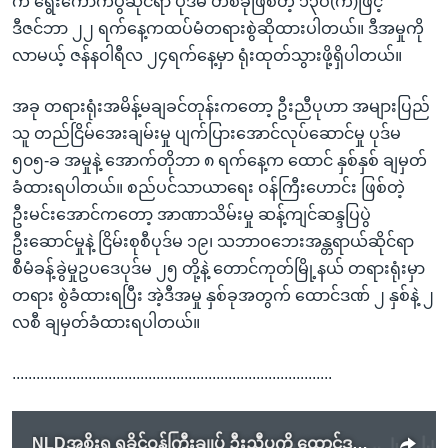
က ရွေးကောက်ပွဲဆိုင်ရာ ပုဒ်မ တစ်ခုဖြစ်တဲ့ ၁၃ဝ(က)ဖြင့်
ဒီဇင်ဘာ ၂၂ ရက်နေ့ကထပ်မံတရားစွဲဆိုထားပါတယ်။ ဒီအမှုကို
လာမယ့် ဇန်နဝါရီလ ၂၄ရက်နေ့မှာ ရုံးထုတ်သွားဖို့ရှိပါတယ်။
အခု တရားရုံးအမိန့်မချခင်တုန်းကတော့ ဦးညီပုဟာ အများပြည်
သူ တည်ငြိမ်အေးချမ်းမှု ပျက်ပြားအောင်လုပ်ဆောင်မှု ပုဒ်မ
၅၀၅-ခ အမှုနဲ့ အောက်တိုဘာ ၈ ရက်နေ့က ထောင် နှစ်နှစ် ချမှတ်
ခံထားရပါတယ်။ စည်ပင်သာယာရေး ဝန်ကြီးဟောင်း ဖြစ်တဲ့
ဦးမင်းအောင်ကတော့ အာဏာသိမ်းမှု ဆန့်ကျင်ဆန္ဒပြပွဲ
ဦးဆောင်မှုနဲ့ ငြိမ်းစုစီပုဒ်မ ၁၉၊ သဘာဝဘေးအန္တရာယ်ဆိုင်ရာ
စီမံခန့်ခွဲမှုဥပဒေပုဒ်မ ၂၅ တို့နဲ့ တောင်ကုတ်မြို့နယ် တရားရုံးမှာ
တရား စွဲခံထားရပြီး အဲ့ဒီအမှု နှစ်ခုအတွက် ထောင်ဒဏ် ၂ နှစ်နဲ့ ၂
လစီ ချမှတ်ခံထားရပါတယ်။
................................................................................
NLDအစိုးရ ရခိုင်ဝန်ကြီးချုပ် ဦးညီပုကို ထောင်ဒဏ်၉နှစ်ထပ်တိုး