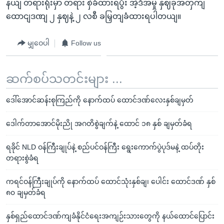
နယျ တရားရုံးမှာ တရား စှဲခံထားရပွီး အဲ့ဒီအမှု နှဈခုအတှကျ
ထောငျဒဏျ ၂ နှဈနဲ့ ၂ လစီ ခမြှတျခံထားရပါတယျ။
မျှဝေပါ
Follow us
ဆက်စပ်သတင်းများ ...
ဒေါ်အောင်ဆန်းစုကြည်ကို နောက်ထပ် ထောင်ဒဏ်လေးနှစ်ချမှတ်
ဒေါက်တာအောင်မိုးညို အဂတိစွဲချက်နဲ့ ထောင် ၁၈ နှစ် ချမှတ်ခံရ
ရခိုင် NLD ဝန်ကြီးချုပ်နဲ့ စည်ပင်ဝန်ကြီး ရွေးကောက်ပွဲပုဒ်မနဲ့ ထပ်တိုး
တရားစွဲခံရ
ကရင်ဝန်ကြီးချုပ်ကို နောက်ထပ် ထောင်သုံးနှစ်ချ၊ ပေါင်း ထောင်ဒဏ် နှစ်
၈၀ ချမှတ်ခံရ
နှစ်ရှည်ထောင်ဒဏ်ကျခံနိုင်ငံရေးအကျဉ်းသားတွေကို နယ်ထောင်ပြောင်း