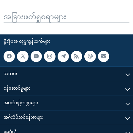
အခြားဖတ်ရှုစရာများ
ဗွီအိုအေ လူမှုကွန်ယက်များ
သတင်း
၀န်ဆောင်မှုများ
အပတ်စဉ်ကဏ္ဍများ
အင်္ဂလိပ်သင်ခန်းစာများ
ရေဒီယို