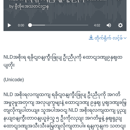
by
ဗွီအိုအေသတင်းဌာန
No media source currently available
0:00
4:02
တိုက်ရိုက် လင့်ခ်
NLDအစိုးရ ရခိုငျဝနျကွီးခြုပျ ဦးညီပုကို ထောငျဒဏျ၉နှဈထ
ပျတိုး
(Unicode)
NLD အစိုးရလကျထကျ ရခိုငျဝနျကွီးခြုပျ ဦးညီပုကို အဂတိ
အမှု၃မှုအတှကျ အလုပျကွမျးနဲ့ ထောငျဒဏျ ၉နှဈ ပွဈဒဏျခမြှ
တျလိုကျပါတယျ။ သူအပါအဝငျ NLD အစိုးရလကျထကျ ပွညျ
နယျဝနျကွီးတာဝနျယူခဲ့သူ ၅ ဦးကိုလညျး အဂတိမှုနဲ့ နှဈရှညျ
ထောငျဒဏျအသီးသီးခမြှတျလိုကျတာပါ။ ရနျကုနျက သတငျး