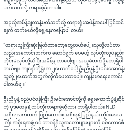
ပတ်သတ်လို့ တရားစွဲခဲ့တာပါ။
အခုလိုအမိန့်ချတာနဲ့ပတ်သတ်လို့ တရားရုံးအမိန့်အပေါ်ပြင်ဆင်
ချက် တက်မယ်လို့ရှေ့နေကပြောပါ တယ်။
"တရားသူကြီးဆုံးဖြတ်တာတော့တွေ့တယ်ပေါ့ ။သူတို့လုပ်တာ
လည်းအကောင်းဘက်က ဆောင်ရွက် ပေမယ့် လုပ်ထုံးလုပ်နည်း
တိုင်းမလုပ်လို့ဆိုပြီးအမိန့်ချတာပေါ့ဗျ။ အယူခံတက်ဖို့တော့ရှိပါ
တယ်ဗျ။ ကျနော်တို့ရုံးက ၂ယောက်ပေါ့ ဦးညီပုနဲ့ဦးမင်းအောင်နဲ့။
သူတို့၂ယောက်အတွက်လိုက်ပေးတာပေါ့။ ကျန်းမာရေးကောင်း
ပါတယ်ဗျ။"
ဦးညီပုနဲ့ စည်ပင်ဝန်ကြီး ဦးမင်းအောင်တို့ကို ရွေးကောက်ပွဲနဲ့ဆိုင်
တဲ့ ပုဒ်မတခုနဲ့ ထပ်တိုးတရားစွဲဆိုထား တာရှိပါတယ်။ NLD
အစိုးရလက်ထက် ပြည်ထောင်စုအစိုးရနဲ့ ပြည်နယ်၊ တိုင်းဒေသ
ကြီး အစိုးရအဖွဲ့ ဝင် တာဝန်ရှိသူအတော်များများကို စစ်ကောင်စီ