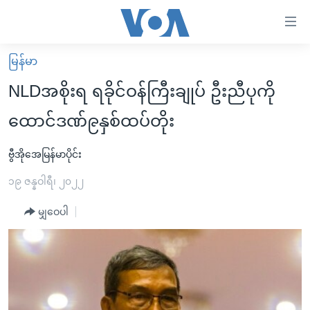
သုံး
ရ
လွယ်ကူ
မြန်မာ
မူလစာမျက်နှာ
စေ
NLDအစိုးရ ရခိုင်ဝန်ကြီးချုပ် ဦးညီပုကို
မြန်မာ
သည့်
ထောင်ဒဏ်၉နှစ်ထပ်တိုး
ကမ္ဘာ့သတင်းများ
Link
ဗွီဒီယို
နိုင်ငံတကာ
ဗွီအိုအေမြန်မာပိုင်း
များ
သတင်းလွတ်လပ်ခွင့်
အမေရိကန်
၁၉ ဇန္နဝါရီ၊ ၂၀၂၂
ပင်မ
ရပ်ဝန်းတခု လမ်းတခု အလွန်
တရုတ်
အကြောင်းအရာ
မျှဝေပါ
သို့
အင်္ဂလိပ်စာလေ့လာမယ်
အစ္စရေး-ပါလက်စတိုင်း
ကျော်
အပတ်စဉ်ကဏ္ဍများ
အမေရိကန်သုံးအီဒီယံ
ကြည့်
ရေဒီယိုနှင့်ရုပ်သံ အချက်အလက်များ
မကြေးမုံရဲ့ အင်္ဂလိပ်စာ
ရေဒီယို
ရန်
ပင်မ
ရေဒီယို/တီဗွီအစီအစဉ်
ရုပ်ရှင်ထဲက အင်္ဂလိပ်စာ
တီဗွီ