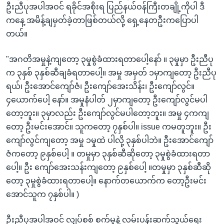
ဦးညီပုအပါအဝင် ရခိုင်အစိုးရ ပြည်နယ်ဝန်ကြီးတချို့ကိုပါ ဒီ
ကနေ့ အမိန့်ချမှတ်ခဲ့တာဖြစ်တယ်လို့ ရှေ့နေတဦးကပြောပါ
တယ်။
"အဂတိအမှုနဲ့ကျတော့ ၃မှုစွဲခံထားရတာပေါ့နော် ။ ၃မှုမှာ ဦးညီပု
က ၃နှစ် ၃နှစ်ဆီချခံရတာပေါ့။ အမှု အမှတ် ၁မှာကျတော့ ဦးညီပု
ရယ်၊ ဦးအောင်ကျော်ဇံ၊ ဦးကျော်အေးသိန်း၊ ဦးကျော်လွင်။
၄ယောက်ပေါ့ နော်။ အမှုနံပါတ် ၂မှာကျတော့ ဦးကျော်လွင်မပါ
တော့ဘူး။ ၃မှာလည်း ဦးကျော်လွင်မပါတော့ဘူး။ အမှု ၄ကကျ
တော့ ဦးမင်းအောင်။ သူကတော့ ၇နှစ်ပါ။ issue ကမတူဘူး။ ဦး
ကျော်လွင်ကျတော့ အမှု ၁မှုထဲ ပါလို့ ၃နှစ်ပါဘဲ။ ဦးအောင်ကျော်
ဇံကတော့ ၉နှစ်ပေါ့ ။ တမှုမှာ ၃နှစ်ဆီဆိုတော့ ၃မှုစွဲခံထားရတာ
ပေါ့။ ဦး ကျော်အေးသန်းကျတော့ ၉နှစ်ပေါ့ ။တမှုမှာ ၃နှစ်ဆီဆို
တော့ ၃မှုစွဲခံထားရတာပေါ့။ နောက်တယောက်က တော့ဦးမင်း
အောင်သူက ၇နှစ်ပါ။ )
ဦးညီပုအပါအဝင် လျှပ်စစ် စက်မှုနဲ့ လမ်းပန်းဆက်သွယ်ရေး