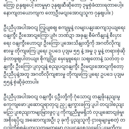
တြော့ ၉နှဈပေါ့ ။တမှုမှာ ၃နှဈဆီဆိုတော့ ၃မှုစှဲခံထားရတာပေါ့။
နောကျတယောကျက တော့ဦးမငျးအောငျသူက ၇နှဈပါ။ )
ဦးညီပုအပါအဝငျ လြှပျစဈ စကျမှုနဲ့ လမျးပနျးဆကျသှယျရေး
ဝနျကွီး ဦးအောငျကြောျဇံ၊ ဘဏ်ဍာ အခှနျ စီမံကိနျးနဲ့ စီးပှား
ရေး ဝနျကွီးဟောငျး ဦးကြောျအေးသိနျးတို့ကို အဂတိလိုကျ
စားမှု တိုကျဖကြျရေး ဥပဒေ ပုဒျမ ၅၅ နဲ့ အမှု ၃ မှုနဲ့ တရားစှဲဆို
ခဲ့တာဖွဈပါတယျ။ စိုကျပြိုး မှေးမွူရေး၊ သဈတောနဲ့ သတ်တု ဝ
နျကွီး ဦးကြောျလှငျနဲ့ စညျပငျဝနျကွီး ဦးမငျးအောငျကိုတော့
ဦးညီပုနဲ့အတူ အဂတိလိုကျစားမှု တိုကျဖကြျရေး ဥပဒေ ပုဒျမ
၅၅နဲ့ စှဲဆိုခဲ့တာပါ။
ဦးညီပုအပါအဝငျ ဝနျကွီး ၄ဦးတို့ကို ဂုံသောငျ တနျဖိုးနညျးမွ
ကှေကျဖောျဆောငျရာတှငျ ညှှနျကွားခကြျပါ တငျဒါစညျး
မညြျးစညျးကမျးမြားဖွင့ျ ကိုကျညီမှုမရှိဘဲ လုပျဆောငျခဲ့မှု၊
အစိုးရပိုငျ အဆောကျအဦး ၃ ခုကို ပွညျသူကို ငှားရမျးမှုစတဲ့ တ
ငျဒါကိစ်စနဲ့ပတျသတျမှုတှမှော လုပျငနျးစညျးမဉြျးမကိုကျ