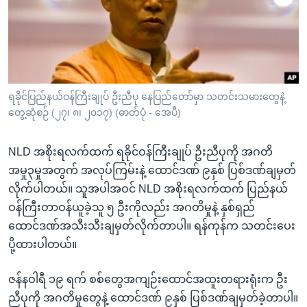
အ
သုတပဒေသာ အင်္ဂလိပ်စာ
ညွန်း
Learning English
စာမျက်နှာ
သို့
ဗွီအိုအေ လူမှုကွန်ယက်များ
ကျော်
ကြည့်
ရခိုင်ပြည်နယ်ဝန်ကြီးချုပ် ဦးညီပု နေပြည်တော်မှာ သတင်းသမားတွေနဲ့
တွေ့ဆုံစဉ် (၂၇၊ ၈၊ ၂၀၁၇) (ဓာတ်ပုံ - အေပီ)
ရန်
ဘာသာစကားများ
ရှာဖွေ
NLD အစိုးရလက်ထက် ရခိုင်ဝန်ကြီးချုပ် ဦးညီပုကို အဂတိ
ရန်
အမှု၃မှုအတွက် အလုပ်ကြမ်းနဲ့ ထောင်ဒဏ် ၉နှစ် ပြစ်ဒဏ်ချမှတ်
နေရာ
လိုက်ပါတယ်။ သူအပါအဝင် NLD အစိုးရလက်ထက် ပြည်နယ်
သို့
ဝန်ကြီးတာဝန်ယူခဲ့သူ ၅ ဦးကိုလည်း အဂတိမှုနဲ့ နှစ်ရှည်
ကျော်
ထောင်ဒဏ်အသီးသီးချမှတ်လိုက်တာပါ။ ရန်ကုန်က သတင်းပေး
ရန်
ပို့ထားပါတယ်။
ဇန်နဝါရီ ၁၉ ရက် စစ်တွေအကျဉ်းထောင်အထူးတရားရုံးက ဦး
ညီပုကို အဂတိမှုတွေနဲ့ ထောင်ဒဏ် ၉နှစ် ပြစ်ဒဏ်ချမှတ်ခဲ့တာပါ။