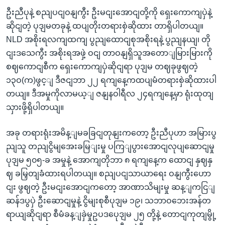
ဦးညီပုနဲ့ စညျပငျဝနျကွီး ဦးမငျးအောငျတို့ကို ရှေးကောကျပှဲနဲ့
ဆိုငျတဲ့ ပုဒျမတခုနဲ့ ထပျတိုးတရားစှဲဆိုထား တာရှိပါတယျ။
NLD အစိုးရလကျထကျ ပွညျထောငျစုအစိုးရနဲ့ ပွညျနယျ၊ တို
ငျးဒသေကွီး အစိုးရအဖှဲ့ ဝငျ တာဝနျရှိသူအတောျမြားမြားကို
စဈကောငျစီက ရှေးကောကျပှဲဆိုငျရာ ပုဒျမ တဈခုဖွဈတဲ့
၁၃ဝ(က)ဖွင့ျ ဒီဇငျဘာ ၂၂ ရကျနေ့ကထပျမံတရားစှဲဆိုထားပါ
တယျ။ ဒီအမှုကိုလာမယ့ျ ဇနျနဝါရီလ ၂၄ရကျနေ့မှာ ရုံးထုတျ
သှားဖို့ရှိပါတယျ။
အခု တရားရုံးအမိန့ျမခခြငျတုနျးကတော့ ဦးညီပုဟာ အမြားပွ
ညျသူ တညျငွိမျအေးခမြျးမှု ပကြျပွားအောငျလုပျဆောငျမှု
ပုဒျမ ၅၀၅-ခ အမှုနဲ့ အောကျတိုဘာ ၈ ရကျနေ့က ထောငျ နှဈနှ
ဈ ခမြှတျခံထားရပါတယျ။ စညျပငျသာယာရေး ဝနျကွီးဟော
ငျး ဖွဈတဲ့ ဦးမငျးအောငျကတော့ အာဏာသိမျးမှု ဆန့ျကငြျ
ဆန်ဒပွပှဲ ဦးဆောငျမှုနဲ့ ငွိမျးစုစီပုဒျမ ၁၉၊ သဘာဝဘေးအန်တ
ရာယျဆိုငျရာ စီမံခန့ျခှဲမှုဥပဒပေုဒျမ ၂၅ တို့နဲ့ တောငျကုတျမွို့