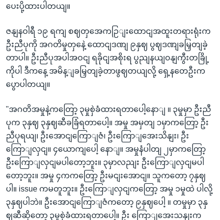
ပေးပို့ထားပါတယျ။
ဇနျနဝါရီ ၁၉ ရကျ စဈတှအေကဉြျးထောငျအထူးတရားရုံးက
ဦးညီပုကို အဂတိမှုတှနေဲ့ ထောငျဒဏျ ၉နှဈ ပွဈဒဏျခမြှတျခဲ့
တာပါ။ ဦးညီပုအပါအဝငျ ရခိုငျအစိုးရ ပွညျနယျဝနျကွီးတခြို့
ကိုပါ ဒီကနေ့ အမိန့ျခမြှတျခဲ့တာဖွဈတယျလို့ ရှေ့နတေဦးက
ပွောပါတယျ။
"အဂတိအမှုနဲ့ကတြော့ ၃မှုစှဲခံထားရတာပေါ့နောျ ။ ၃မှုမှာ ဦးညီ
ပုက ၃နှဈ ၃နှဈဆီခခြံရတာပေါ့။ အမှု အမှတျ ၁မှာကတြော့ ဦး
ညီပုရယျ၊ ဦးအောငျကြောျဇံ၊ ဦးကြောျအေးသိနျး၊ ဦး
ကြောျလှငျ။ ၄ယောကျပေါ့ နောျ။ အမှုနံပါတျ ၂မှာကတြော့
ဦးကြောျလှငျမပါတော့ဘူး။ ၃မှာလညျး ဦးကြောျလှငျမပါ
တော့ဘူး။ အမှု ၄ကကတြော့ ဦးမငျးအောငျ။ သူကတော့ ၇နှဈ
ပါ။ issue ကမတူဘူး။ ဦးကြောျလှငျကတြော့ အမှု ၁မှုထဲ ပါလို့
၃နှဈပါဘဲ။ ဦးအောငျကြောျဇံကတော့ ၉နှဈပေါ့ ။ တမှုမှာ ၃နှ
ဈဆီဆိုတော့ ၃မှုစှဲခံထားရတာပေါ့။ ဦး ကြောျအေးသနျးက