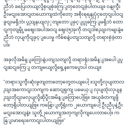
ညီဘဲ ခပြေးတယျလို့စှပျစှဲခကြျတှတေငျခဲ့ပါတယျ။ ဝနျကွီး
ဦးမငျးအောငျတယောကျထဲကိုတော့ အစိုးရရနျပုံငှတှေငျပါဝငျ
ခွငျးမရှိဘဲ၊ ပွညျနယျလှှတျတောျခှင့ျပွုခကြျမရှိဘဲ တော
ငျကုတျမွို့မဈေးအပါအဝငျ ဈေး(၅)ခုကို တငျဒါစညျးကမျးနဲ့မ
ညီဘဲ လုပျကိုငျခှင့ျပေးမှု ကိစ်စနဲ့ပတျသတျလို့ တရားစှဲခဲ့တာ
ပါ။
အခုလိုအမိန့ျခတြာနဲ့ပတျသတျလို့ တရားရုံးအမိန့ျအပေါျပွ
ငျဆငျခကြျ တကျမယျလို့ရှေ့နကေပွောပါ တယျ။
"တရားသူကွီးဆုံးဖွတျတာတော့တှေ့တယျပေါ့ ။သူတို့လုပျတာလ
ညျးအကောငျးဘကျက ဆောငျရှကျ ပမေယ့ျ လုပျထုံးလုပျန
ညျးတိုငျးမလုပျလို့ဆိုပွီးအမိန့ျခတြာပေါ့ဗြ။ အယူခံတကျဖို့
တော့ရှိပါတယျဗြ။ ကနြောျတို့ရုံးက ၂ယောကျပေါ့ ဦးညီပုနဲ့ဦး
မငျးအောငျနဲ့။ သူတို့၂ယောကျအတှကျလိုကျပေးတာပေါ့။ က
နြျးမာရေးကောငျးပါတယျဗြ။"