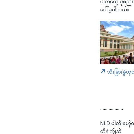
ပါတီတွေ စုစည်း
ပေါ်ခဲ့ပါတယ်။
သီးခြားခွဲထု
...................
NLD ပါတီ ဗဟိုတ
တိနဲ့ ကွိုဆို