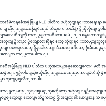
းဒီမိုကရစေီအဖှဲ့ခြုပျ NLD ပါတီက ဗဟိုတိုငျးရငျးသားရေးရာ က
ါျ တိုငျးရငျးသားနိုငျငံရေးပါတီတှကေ သတိနဲ့ ကွိုဆိုလိုကျကွ
စဉျအသေးစိတျကို ထုတျပွနျတာမရှိသေးပမေဲ့ ၂၀၂၀ ရှေးကောကျပှဲ
ေးအတှကျ ဦးတညျဖှဲ့စညျးတာဆိုရငျတော့ တိုငျးရငျးသားပွညျသူတ
ာငျး ဝဖေနျတာတှေ ရှိနပေါတယျ။ ဒီသတငျးကိုတော့ ဗှီအိုအမွေနျမ
မိုးဇောျက တငျပွထားပါတယျ။
ုကရစေီအဖှဲ့ခြုပျ NLD ပါတီက ဗဟိုအလုပျအမှုဆောငျကောျမတီ အ
ှဲ့ဝငျ ၁၅ဦးပါဝငျတဲ့ဗဟိုတိုငျးရငျးသားရေးရာကောျမတီကို ဖှဲ့
မှာ ထုတျပွနျလိုကျတာပါ။
ျရှကျမယ့ျလုပျငနျးစဉျတှကေိုတော့ အဖှဲ့ဝငျ ၁၅ဦးအစညျးအဝေး
ုငျမှာဖွဈကွောငျး ကောျမတီဥက်ကဌ ဦးအငျထုံးခါးနောျဆနျက ပ