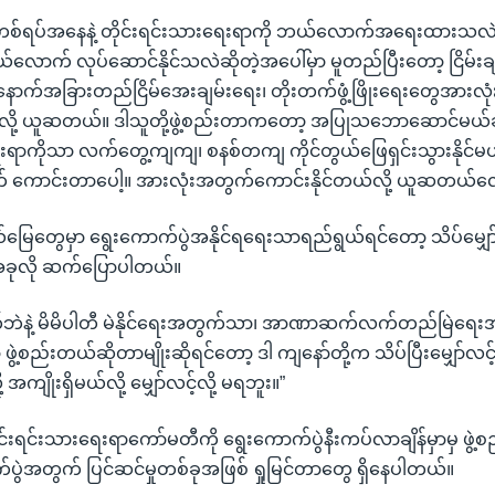
်ရပ်အနေနဲ့ တိုင်းရင်းသားရေးရာကို ဘယ်လောက်အရေးထားသလဲ၊ 
က် လုပ်ဆောင်နိုင်သလဲဆိုတဲ့အပေါ်မှာ မူတည်ပြီးတော့ ငြိမ်းချမ်း
ောက်အခြားတည်ငြိမ်အေးချမ်းရေး၊ တိုးတက်ဖွံ့ဖြိုးရေးတွေအားလုံး
်လို့ ယူဆတယ်။ ဒါသူတို့ဖွဲ့စည်းတာကတော့ အပြုသဘောဆောင်မယ်ဆ
းရာကိုသာ လက်တွေ့ကျကျ၊ စနစ်တကျ ကိုင်တွယ်ဖြေရှင်းသွားနိုင်မယ်ဆိ
က် ကောင်းတာပေါ့။ အားလုံးအတွက်ကောင်းနိုင်တယ်လို့ ယူဆတယ်လ
်မြေတွေမှာ ရွေးကောက်ပွဲအနိုင်ရရေးသာရည်ရွယ်ရင်တော့ သိပ်မျှော်လင
ခုလို ဆက်ပြောပါတယ်။
ဟုတ်ဘဲနဲ့ မိမိပါတီ မဲနိုင်ရေးအတွက်သာ၊ အာဏာဆက်လက်တည်မြဲရ
ဖွဲ့စည်းတယ်ဆိုတာမျိုးဆိုရင်တော့ ဒါ ကျနော်တို့က သိပ်ပြီးမျှော်လင့်
အကျိုးရှိမယ်လို့ မျှော်လင့်လို့ မရဘူး။”
်းရင်းသားရေးရာကော်မတီကို ရွေးကောက်ပွဲနီးကပ်လာချိန်မှာမှ ဖွဲ့
ပွဲအတွက် ပြင်ဆင်မှုတစ်ခုအဖြစ် ရှုမြင်တာတွေ ရှိနေပါတယ်။