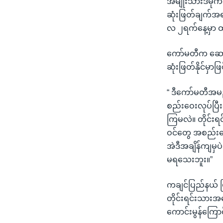
အမျိုးသားဒီမိ
ဆုံးဖြတ်ချက်အရ 
လ ၂ရက်နေ့မှာ ထ
ကော်မတီက ဆောင်
ဆုံးဖြတ်နိုင်မ
“ ဒီကော်မတီအမည
စည်းဝေးလုပ်ပြီ
ကြမလဲ။ တိုင်းရ
ဝင်တွေ အစည်းဝေ
အဲဒီအချိန်ကျမ
မရသေးဘူး။”
ကချင်ပြည်နယ် ပ
တိုင်းရင်းသားအ
ကောင်းမွန်ကြော