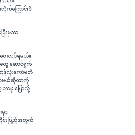
ည်းအဝေး
းလိုက်ကြောင်းဒီ
ပြီးမှသာ
်းဝေးလုပ်ရမယ်။
ာတွေ ဆောင်ရွက်
ုန်လုံးကော်မတီ
က်မယ်ဆိုတာကို
ာမှ ပြောလို့
းမှာ
တိုင်းပြည်အတွက်