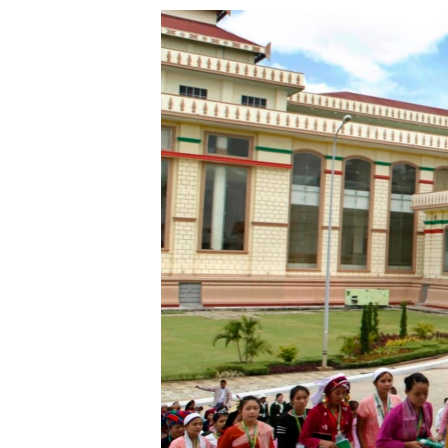
သုတပဒေသာ အင်္ဂလိပ်စာ
အ
ညွန်း
စာမျက်နှာ
သို့
ကျော်
ကြည့်
ရန်
ရှာဖွေ
ရန်
နေရာ
သို့
ကျော်
ရန်