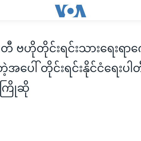
တီ ဗဟိုတိုင်းရင်းသားရေးရာ
းတဲ့အပေါ် တိုင်းရင်းနိုင်ငံရေးပ
ကြိုဆို