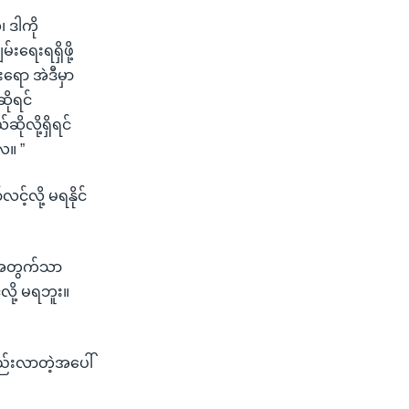
ဒါကို
ရေးရရှိဖို့
ရော အဲဒီမှာ
ိုရင်
ုလို့ရှိရင်
ေ။ ”
့်လို့ မရနိုင်
ေးအတွက်သာ
လို့ မရဘူး။
စည်းလာတဲ့အပေါ်