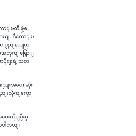
ောျမတီ ဖှဲ့စ
ပါတယျ။ ဒီကောျမ
မှာ ပွညျနယျတှ
ှအေတှကျ မြှောျ
ာပိုငျးရဲ့ သတ
စညျးအဝေး ဆုံး
စညျးလိုကျကွော
ထိုငျပွီးမှ
ွောပါတယျ။