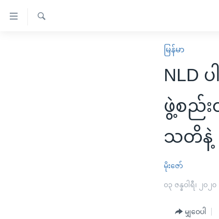
သုံး
ရ
ရှာဖွေ
လွယ်ကူ
မူလစာမျက်နှာ
မြန်မာ
ရ
စေ
မြန်မာ
လာ
NLD ပါ
သည့်
ဒ်
ကမ္ဘာ့သတင်းများ
Link
ဗွီဒီယို
နိုင်ငံတကာ
ဖွဲ့စည်
များ
သတင်းလွတ်လပ်ခွင့်
အမေရိကန်
ပင်မ
သတိနဲ့ 
ရပ်ဝန်းတခု လမ်းတခု အလွန်
တရုတ်
အကြောင်းအရာ
အင်္ဂလိပ်စာလေ့လာမယ်
အစ္စရေး-ပါလက်စတိုင်း
သို့
မိုးဇော်
အပတ်စဉ်ကဏ္ဍများ
အမေရိကန်သုံးအီဒီယံ
ကျော်
ကြည့်
ရေဒီယိုနှင့်ရုပ်သံ အချက်အလက်များ
၀၃ ဇန္နဝါရီ၊ ၂၀၂၀
မကြေးမုံရဲ့ အင်္ဂလိပ်စာ
ရေဒီယို
ရန်
ရေဒီယို/တီဗွီအစီအစဉ်
ရုပ်ရှင်ထဲက အင်္ဂလိပ်စာ
တီဗွီ
ပင်မ
မျှဝေပါ