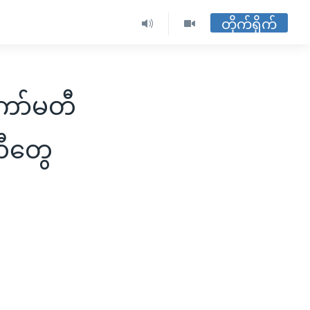
တိုက်ရိုက်
ကော်မတီ
ါတီတွေ