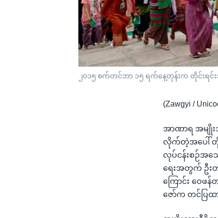
၂၀၁၅ စက်တင်ဘာ ၁၅ ရက်နေ့တုန်းက တိုင်းရင်းသား
(Zawgyi / Unico
အာဏာရ အမျိုးသာ
လိုက်တဲ့အပေါ် တ
လုပ်ငန်းစဉ်အသေ
ရေးအတွက် ဦးတည်
ကြောင်း ဝေဖန်တာ
ဇော်က တင်ပြထ