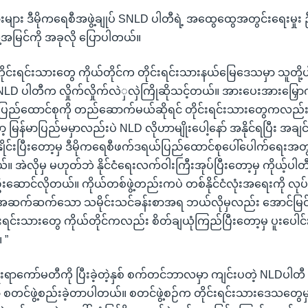
သားများ ဒီမိုကရေစီအဖွဲ့ချုပ် SNLD ပါတီရဲ့ အထွေထွေအတွင်းရေးမှုး 
အမြင်ကို အခုလို ပြောပါတယ်။
ုင်းရင်းသားတွေ ကိုယ်တိုင်က တိုင်းရင်းသားနယ်မြေဒေသမှာ သူတို့ပါတ
NLD ပါတီက လှိုက်လှိုက်လဲှလှဲကြိုဆိုသင့်တယ်။ အားပေးအားမြှောက်
်ပြည်ထောင်စုကို တည်ဆောက်မယ်ဆိုရင် တိုင်းရင်းသားတွေကလည်း 
့ မြန်မာပြည်မမှာလည်းပဲ NLD လိုဟာမျိုးပေါ့နော် အနိုင်ရပြီး အချင်
ှိုင်းပြီးတော့မှ ဒီမိုကရေစီဖက်ဒရယ်ပြည်ထောင်စုပေါ်ပေါက်ရေးအတွက်
်။ အဲလိုမှ မဟုတ်ဘဲ နိုင်ငံရေးလက်ဝါးကြီးအုပ်ပြီးတော့မှ ကိုယ့်ပ
ို ဦးဆောင်လိုတယ်။ ကိုယ်တစ်ဖွဲ့တည်းကပဲ တစ်နိုင်ငံလုံးအရေးကို လု
အဆက်ဆက်သော သမိုင်းသင်ခန်းစာအရ ဘယ်လိုမှလည်း အောင်မြင်မှုရ
းရင်းသားတွေ ကိုယ်တိုင်ကလည်း စိတ်ချယုံကြည်ပြီးတော့မှ ပူးပေါင်
 ”
ေးရာကော်မတီကို ပြီးခဲ့တဲ့နှစ် စက်တင်ဘာလမှာ ကျင်းပတဲ့ NLDပါတ
တင်ဖွဲ့စည်းခဲ့တာပါတယ်။ စတင်ဖွဲ့စဉ်က တိုင်းရင်းသားဒေသတွေမှာ