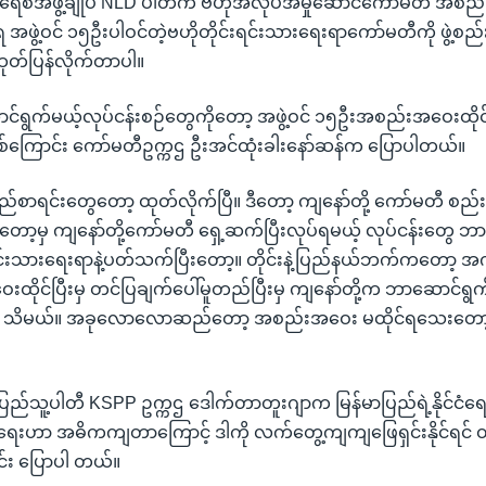
ုကရေစီအဖွဲ့ချုပ် NLD ပါတီက ဗဟိုအလုပ်အမှုဆောင်ကော်မတီ အစ
အဖွဲ့ဝင် ၁၅ဦးပါဝင်တဲ့ဗဟိုတိုင်းရင်းသားရေးရာကော်မတီကို ဖွဲ့စည်
ုတ်ပြန်လိုက်တာပါ။
ရွက်မယ့်လုပ်ငန်းစဉ်တွေကိုတော့ အဖွဲ့ဝင် ၁၅ဦးအစည်းအဝေးထိုင်
ှာဖြစ်ကြောင်း ကော်မတီဥက္ကဌ ဦးအင်ထုံးခါးနော်ဆန်က ပြောပါတယ်။
်စာရင်းတွေတော့ ထုတ်လိုက်ပြီ။ ဒီတော့ ကျနော်တို့ ကော်မတီ စည
းတော့မှ ကျနော်တို့ကော်မတီ ရှေ့ဆက်ပြီးလုပ်ရမယ့် လုပ်ငန်းတွေ ဘ
င်းသားရေးရာနဲ့ပတ်သက်ပြီးတော့။ တိုင်းနဲ့ပြည်နယ်ဘက်ကတော့ အက
းထိုင်ပြီးမှ တင်ပြချက်ပေါ်မူတည်ပြီးမှ ကျနော်တို့က ဘာဆောင်ရွ
ှပဲ သိမယ်။ အခုလောလောဆည်တော့ အစည်းအဝေး မထိုင်ရသေးတော့ ဘ
ြည်သူ့ပါတီ KSPP ဥက္ကဌ ဒေါက်တာတူးဂျာက မြန်မာပြည်ရဲ့နိုင်ငံရေ
ရေးဟာ အဓိကကျတာကြောင့် ဒါကို လက်တွေ့ကျကျဖြေရှင်းနိုင်ရင် 
င်း ပြောပါ တယ်။