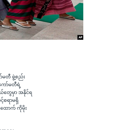
မတီ ဖွဲ့စည်း
ကော်မတီရဲ့
်တွေမှာ အနိုင်ရ
့်စရာမရှိ
ထောက် ကိုမိုး