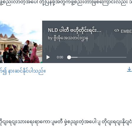
ဖွဲ့စည်းလာတဲ့အပေါ် တုံ့ပြန်ဖို့အတွက်ဖွဲ့စည်းတာဖြစ်ကြောင်းလည်
NLD ပါတီ ဗဟိုတိုင်းရင်းသားရေးရာကော်မတီ ဖွဲ့စည်းတဲ့အပေါ် တိုင်းရင်းနိုင်ငံရေးပါတီတွေသတိနဲ့ ကြိုဆို
EMBE
by
ဗွီအိုအေသတင်းဌာန
No media source currently available
0:00
တ်၍ နားဆင်နိုင်ပါသည်။
EMBED
ိုငျးရငျးသားရေးရာကောျမတီ ဖှဲ့စညျးတဲ့အပေါျ တိုငျးရငျးနိုင