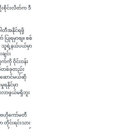
ဦးစိုင်းလိတ်က ဒီ
ီအနိုင်ရဖို့
 ပြုရမှာဗျ။ စစ်
သူရဲ့နယ်ပယ်မှာ
းချင်း
ကို ဝိုင်းဝန်း
ါတီတစ်ခုတည်း
ပ်ဆောင်မယ်ဆို
နိုင်မှာ
းလာဖွယ်မရှိဘူး
ီ ဗဟိုကော်မတီ
 တိုင်းရင်းသား