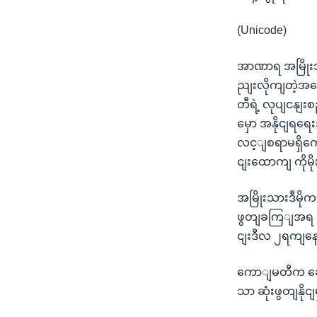
(Unicode)
အာဏာရ အမြိုးသာ
ညျးလိုကျတဲ့အပေ
တီရဲ့ လုပျငနျး
မှော အနိုငျရရ
လင့ျစရာမရှိကွေ
ငျးထောကျ ကို
အမြိုးသားဒီမိ
ဖွတျခကြျအရ အဖ
ငျးဒီလ ၂ရကျနေ့
ကောျမတီက ဆောင
သာ ဆုံးဖွတျနိ