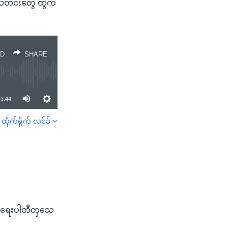
း သတင်းတွေ ထွက်
D
SHARE
3:44
တိုက်ရိုက် လင့်ခ်
SHARE
ျငံရေးပါတီတှသေ