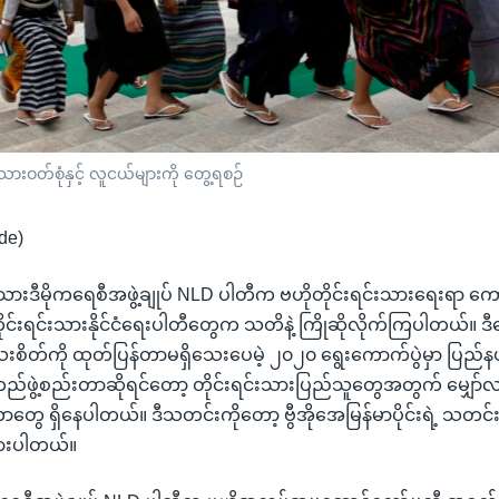
ဝတ်စုံနှင့် လူငယ်များကို တွေ့ရစဉ်
de)
းဒီမိုကရေစီအဖွဲ့ချုပ် NLD ပါတီက ဗဟိုတိုင်းရင်းသားရေးရာ ကော်
ိုင်းရင်းသားနိုင်ငံရေးပါတီတွေက သတိနဲ့ ကြိုဆိုလိုက်ကြပါတယ်။ ဒီ
းစိတ်ကို ထုတ်ပြန်တာမရှိသေးပေမဲ့ ၂၀၂၀ ရွေးကောက်ပွဲမှာ ပြည်နယ
ဖွဲ့စည်းတာဆိုရင်တော့ တိုင်းရင်းသားပြည်သူတွေအတွက် မျှော်လင
တွေ ရှိနေပါတယ်။ ဒီသတင်းကိုတော့ ဗွီအိုအေမြန်မာပိုင်းရဲ့ သတင်း
ားပါတယ်။