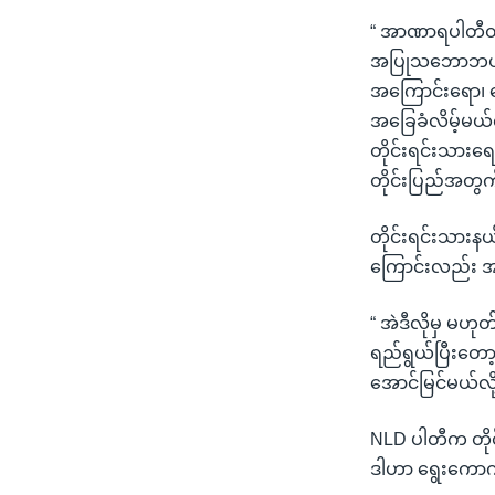
“ အာဏာရပါတီတစ
အပြုသဘောဘယ်လော
အကြောင်းရော၊ န
အခြေခံလိမ့်မယ
တိုင်းရင်းသားရေ
တိုင်းပြည်အတွ
တိုင်းရင်းသားနယ
ကြောင်းလည်း အ
“ အဲဒီလိုမှ မ
ရည်ရွယ်ပြီးတော့ 
အောင်မြင်မယ်လို့ 
NLD ပါတီက တိုင
ဒါဟာ ရွေးကောက်