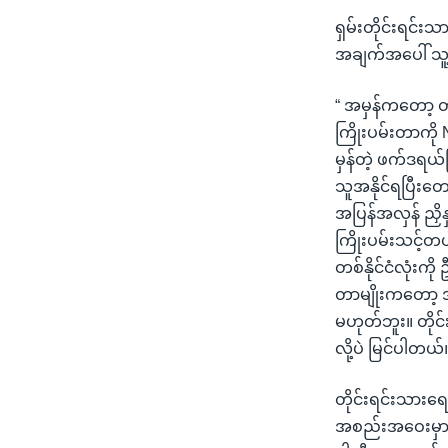
ရှမ်းတိုင်းရင်း
အချက်အပေါ် သူ့
“ အမှန်ကတော့ တိ
ကြိုးပမ်းတာကို 
မှန်တဲ့ ဖက်ဒရယ
သူအနိုင်ရပြီးတော
အပြန်အလှန် ညှိန
ကြိုးပမ်းသင့်တယ
တစ်နိုင်ငံလုံးက
တာမျိုးကတော့ 
မဟုတ်ဘူး။ တိုင်
လို့ပဲ မြင်ပါတယ်။
တိုင်းရင်းသားရ
အစည်းအဝေးမှာ စ