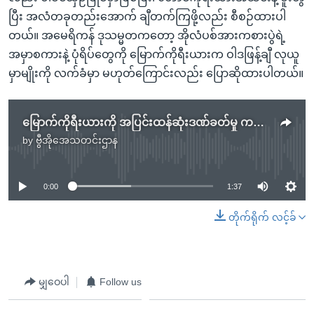
ပြီး အလံတခုတည်းအောက် ချီတက်ကြဖို့လည်း စီစဉ်ထားပါ
တယ်။ အမေရိကန် ဒုသမ္မတကတော့ အိုလံပစ်အားကစားပွဲရဲ့
အမှာစကားနဲ့ ပုံရိပ်တွေကို မြောက်ကိုရီးယားက ဝါဒဖြန့်ချီ လုယူ
မှာမျိုးကို လက်ခံမှာ မဟုတ်ကြောင်းလည်း ပြောဆိုထားပါတယ်။
မြောက်ကိုရီးယားကို အပြင်းထန်ဆုံးဒဏ်ခတ်မှု ကန် ချမှတ်မည်
by
ဗွီအိုအေသတင်းဌာန
No media source currently available
0:00
1:37
တိုက်ရိုက် လင့်ခ်
မျှဝေပါ
Follow us