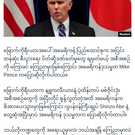
အ
သုတပဒေသာ အင်္ဂလိပ်စာ
ညွန်း
Learning English
စာမျက်နှာ
သို့
ဗွီအိုအေ လူမှုကွန်ယက်များ
ကျော်
ကြည့်
မြောက်ကိုရီးယားအပေါ် အမေရိကန် ပြည်ထောင်စုက အပြင်း
ရန်
ဘာသာစကားများ
ထန်ဆုံး စီးပွားရေး ပိတ်ဆို့ဒဏ်ခတ်မှုတွေ ချမှတ်မယ့် အစီအစဉ်
ရှာဖွေ
ကို မကြာခင် ကြေညာမှာဖြစ်ကြောင်း အမေရိကန်ဒုသမ္မတ Mike
ရန်
Pence ကပြောဆိုလိုက်ပါတယ်။
နေရာ
သို့
မြောက်ကိုရီးယားက နျူကလီးယားနဲ့ ပဲ့ထိန်းတပ် မစ်ဇိုင်းဒုံး
ကျော်
အစီအစဉ်တွေကို အပြီးတိုင် စွန့်လွှတ်တဲ့အထိ အမေရိကန်က
ရန်
ဖိအားပေးသွားမှာဖြစ်ကြောင်း ဂျပန်ဝန်ကြီးချုပ် Shinzo Abe နဲ့
တွေ့ဆုံအပြီးမှာပဲ အမေရိကန် ဒုသမ္မတက ပြောဆိုလိုက်တာပါ။
ဘယ်လိုကဏ္ဍတွေကို အရေးယူမှာလဲ၊ ဘယ်အချိန် ကြေညာမှာလဲ