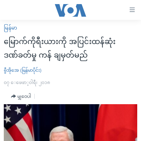
သုံး
ရ
လွယ်ကူ
မြန်မာ
မူလစာမျက်နှာ
စေ
မြောက်ကိုရီးယားကို အပြင်းထန်ဆုံး
မြန်မာ
သည့်
ဒဏ်ခတ်မှု ကန် ချမှတ်မည်
ကမ္ဘာ့သတင်းများ
Link
ဗွီဒီယို
နိုင်ငံတကာ
ဗွီအိုအေ (မြန်မာပိုင်း)
များ
သတင်းလွတ်လပ်ခွင့်
အမေရိကန်
၀၇ ေဖေဖာ္၀ါရီ၊ ၂၀၁၈
ပင်မ
ရပ်ဝန်းတခု လမ်းတခု အလွန်
တရုတ်
အကြောင်းအရာ
မျှဝေပါ
သို့
အင်္ဂလိပ်စာလေ့လာမယ်
အစ္စရေး-ပါလက်စတိုင်း
ကျော်
အပတ်စဉ်ကဏ္ဍများ
အမေရိကန်သုံးအီဒီယံ
ကြည့်
ရေဒီယိုနှင့်ရုပ်သံ အချက်အလက်များ
မကြေးမုံရဲ့ အင်္ဂလိပ်စာ
ရေဒီယို
ရန်
ပင်မ
ရေဒီယို/တီဗွီအစီအစဉ်
ရုပ်ရှင်ထဲက အင်္ဂလိပ်စာ
တီဗွီ