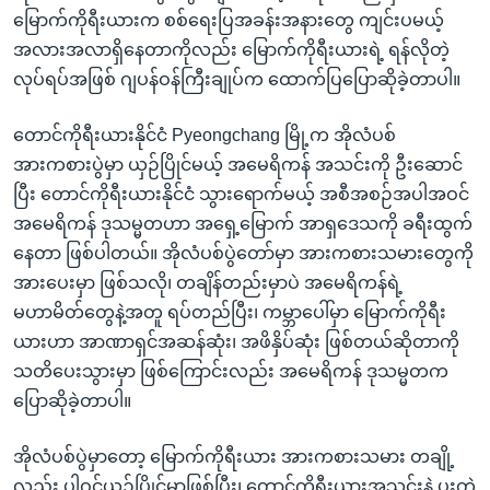
မြောက်ကိုရီးယားက စစ်ရေးပြအခန်းအနားတွေ ကျင်းပမယ့်
အလားအလာရှိနေတာကိုလည်း မြောက်ကိုရီးယားရဲ့ ရန်လိုတဲ့
လုပ်ရပ်အဖြစ် ဂျပန်ဝန်ကြီးချုပ်က ထောက်ပြပြောဆိုခဲ့တာပါ။
တောင်ကိုရီးယားနိုင်ငံ Pyeongchang မြို့က အိုလံပစ်
အားကစားပွဲမှာ ယှဉ်ပြိုင်မယ့် အမေရိကန် အသင်းကို ဦးဆောင်
ပြီး တောင်ကိုရီးယားနိုင်ငံ သွားရောက်မယ့် အစီအစဉ်အပါအဝင်
အမေရိကန် ဒုသမ္မတဟာ အရှေ့မြောက် အာရှဒေသကို ခရီးထွက်
နေတာ ဖြစ်ပါတယ်။ အိုလံပစ်ပွဲတော်မှာ အားကစားသမားတွေကို
အားပေးမှာ ဖြစ်သလို၊ တချိန်တည်းမှာပဲ အမေရိကန်ရဲ့
မဟာမိတ်တွေနဲ့အတူ ရပ်တည်ပြီး၊ ကမ္ဘာပေါ်မှာ မြောက်ကိုရီး
ယားဟာ အာဏာရှင်အဆန်ဆုံး၊ အဖိနှိပ်ဆုံး ဖြစ်တယ်ဆိုတာကို
သတိပေးသွားမှာ ဖြစ်ကြောင်းလည်း အမေရိကန် ဒုသမ္မတက
ပြောဆိုခဲ့တာပါ။
အိုလံပစ်ပွဲမှာတော့ မြောက်ကိုရီးယား အားကစားသမား တချို့
လည်း ပါဝင်ယှဉ်ပြိုင်မှာဖြစ်ပြီး၊ တောင်ကိုရီးယားအသင်းနဲ့ ပူးတွဲ