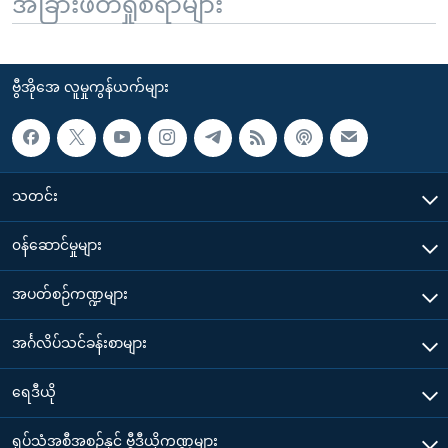
အခြားဖတ်ရှုစရာများ
ဗွီအိုအေ လူမှုကွန်ယက်များ
သတင်း
၀န်ဆောင်မှုများ
အပတ်စဉ်ကဏ္ဍများ
အင်္ဂလိပ်သင်ခန်းစာများ
ရေဒီယို
ရုပ်သံအစီအစဉ်နှင့် ဗွီဒီယိုကဏ္ဍများ