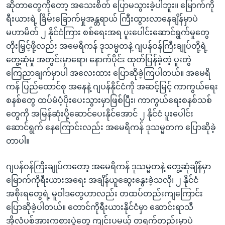
ဆိုတာတွေကိုတော့ အသေးစိတ် ပြောမသွားခဲ့ပါဘူး။ မြောက်ကို
ရီးယားရဲ့ ခြိမ်းခြောက်မှုအန္တရာယ် ကြီးထွားလာနေချိန်မှာပဲ
မဟာမိတ် ၂ နိုင်ငံကြား စစ်ရေးအရ ပူးပေါင်းဆောင်ရွက်မှုတွေ
တိုးမြှင့်ဖို့လည်း အမေရိကန် ဒုသမ္မတနဲ့ ဂျပန်ဝန်ကြီးချုပ်တို့ရဲ့
တွေ့ဆုံမှု အတွင်းမှာရော၊ နောက်ပိုင်း ထုတ်ပြန်ခဲ့တဲ့ ပူးတွဲ
ကြေညာချက်မှာပါ အလေးထား ပြောဆိုခဲ့ကြပါတယ်။ အမေရိ
ကန် ပြည်ထောင်စု အနေနဲ့ ဂျပန်နိုင်ငံကို အဆင့်မြင့် ကာကွယ်ရေး
စနစ်တွေ ထပ်မံပံ့ပိုးပေးသွားမှာဖြစ်ပြီး၊ ကာကွယ်ရေးစနစ်သစ်
တွေကို အမြန်ဆုံးပို့ဆောင်ပေးနိုင်အောင် ၂ နိုင်ငံ ပူးပေါင်း
ဆောင်ရွက် နေကြောင်းလည်း အမေရိကန် ဒုသမ္မတက ပြောဆိုခဲ့
တာပါ။
ဂျပန်ဝန်ကြီးချုပ်ကတော့ အမေရိကန် ဒုသမ္မတနဲ့ တွေ့ဆုံချိန်မှာ
မြောက်ကိုရီးယားအရေး အချိန်ယူဆွေးနွေးခဲ့သလို၊ ၂ နိုင်ငံ
အစိုးရတွေရဲ့ မူဝါဒတွေဟာလည်း တထပ်တည်းကျကြောင်း
ပြောဆိုခဲ့ပါတယ်။ တောင်ကိုရီးယားနိုင်ငံမှာ ဆောင်းရာသီ
အိုလံပစ်အားကစားပွဲတွေ ကျင်းပမယ့် တရက်တည်းမှာပဲ