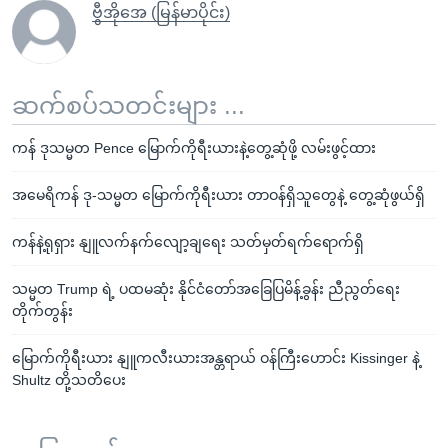
ဗွီအိုအေ (မြန်မာပိုင်း)
ဆက်စပ်သတင်းများ ...
ကန် ဒုသမ္မတ Pence မြောက်ကိုရီးယားနဲ့တွေ့ဆုံဖို့ လမ်းဖွင့်ထား
အမေရိကန် ဒု-သမ္မတ မြောက်ကိုရီးယား တာဝန်ရှိသူတွေနဲ့ တွေ့ဆုံဖွယ်ရှိ
ကန်နဲ့ရုရှား နျူလက်နက်လျော့ချရေး သတ်မှတ်ရက်ရောက်ရှိ
သမ္မတ Trump ရဲ့ ပထမဆုံး နိုင်ငံတော်အခြေပြမိန့်ခွန်း ညီညွတ်ရေး
တိုက်တွန်း
မြောက်ကိုရီးယား နျူကလီးယားအန္တရာယ် ဝန်ကြီးဟောင်း Kissinger နဲ့
Shultz တို့သတိပေး