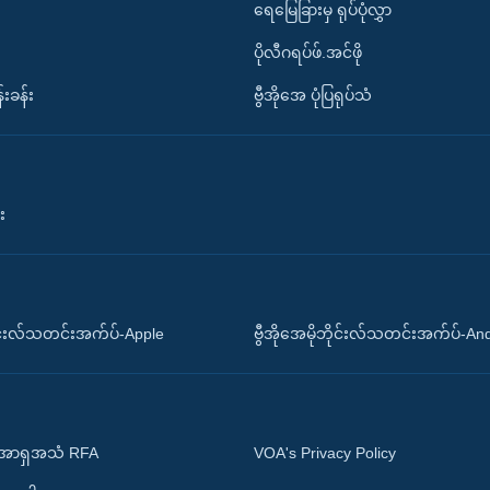
ရေမြေခြားမှ ရုပ်ပုံလွှာ
ပိုလီဂရပ်ဖ်.အင်ဖို
်းခန်း
ဗွီအိုအေ ပုံပြရုပ်သံ
း
ိုင်းလ်သတင်းအက်ပ်-Apple
ဗွီအိုအေမိုဘိုင်းလ်သတင်းအက်ပ်-An
 အာရှအသံ RFA
VOA's Privacy Policy