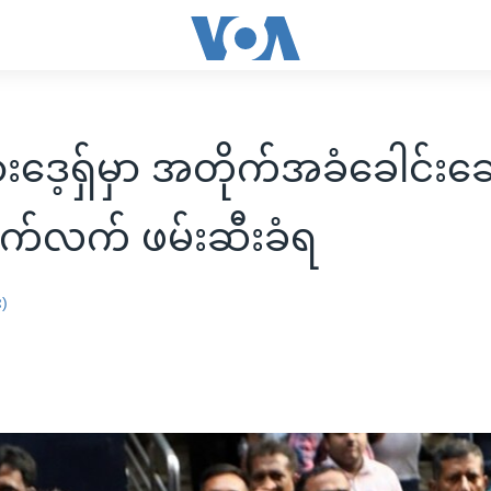
ားဒေ့ရှ်မှာ အတိုက်အခံခေါင်းဆ
က်လက် ဖမ်းဆီးခံရ
း)