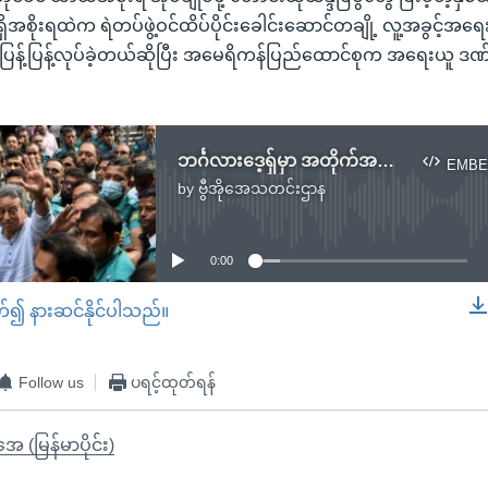
အစိုးရထဲက ရဲတပ်ဖွဲ့ဝင်ထိပ်ပိုင်းခေါင်းဆောင်တချို့ လူ့အခွင့်အရေး
န့်ပြန့်လုပ်ခဲ့တယ်ဆိုပြီး အမေရိကန်ပြည်ထောင်စုက အရေးယူ ဒဏ်
ဘင်္ဂလားဒေ့ရှ်မှာ အတိုက်အခံခေါင်းဆောင်တွေ ဆက်လက် ဖမ်းဆီးခံရ
EMBE
by
ဗွီအိုအေသတင်းဌာန
No media source currently available
0:00
တ်၍ နားဆင်နိုင်ပါသည်။
EMBED
Follow us
ပရင့်ထုတ်ရန်
ုအေ (မြန်မာပိုင်း)