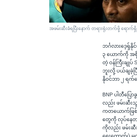
အဖမ်းဆီးခံရပြီးနောက် တရားရုံးတက်ဖို့ ရောက်ရ
ဘင်္ဂလားဒေ့ရှ်
၃ ယောက်ကို အစိ
တဲ့ ဝန်ကြီးချုပ
ဘူးလို့ ပယ်ချခဲ
နိုဝင်ဘာ ၂ ရက်
BNP ပါတီပြောခွင့
လည်း ဖမ်းဆီးသွ
ကတယောက်ဖြစ်သူ M
တွေကို လုပ်နေတ
ကိုလည်း ဖမ်းဆီး
ရွေးကောက်ပွဲ မတိ