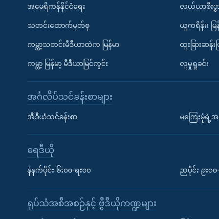
အမေရိကန်နိုင်ငံရေး
လယ်ယာစီးပွ
သတင်းထောက်မှတ်စု
ယူကရိန်း၊ မြန
ကမ္ဘာ့သတင်းမီဒီယာထဲက မြန်မာ
ထူးခြားဆန်း
ကမ္ဘာ့ မြန်မာ့ မီဒီယာမြင်ကွင်း
လူမှုရှုခင်း
အင်္ဂလိပ်သင်ခန်းစာများ
အီဒီယံသင်ခန်းစာ
မကြေးမုံရဲ့အင
ရေဒီယို
နံနက်ပိုင်း ၆း၀၀-ရး၀၀
ညပိုင်း ၉း၀
ရုပ်သံအစီအစဉ်နှင့် ဗွီဒီယိုကဏ္ဍများ