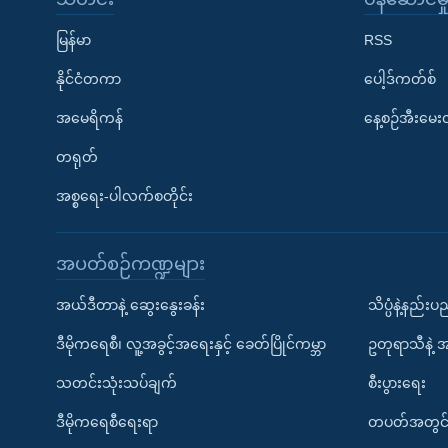
မြန်မာ
RSS
နိုင်ငံတကာ
ပေါ့ဒ်ကတ်စ်
အမေရိကန်
နေ့စဉ်အီးမေ
တရုတ်
အစ္စရေး-ပါလက်စတိုင်း
အပတ်စဉ်ကဏ္ဍများ
အယ်ဒီတာနဲ့ ဆွေးနွေးခန်း
သိပ္ပံနဲ့နည်း
ဒီမိုကရေစီ၊ လူ့အခွင့်အရေးနှင့် ခေတ်ပြိုင်ကမ္ဘာ
ဥတုရာသီနဲ့ 
သတင်းသုံးသပ်ချက်
စီးပွားရေး
ဒီမိုကရေစီရေးရာ
တပတ်အတွင်