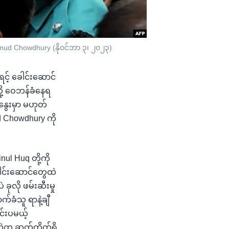
ahmud Chowdhury (နိုဝင်ဘာ ၃၊ ၂၀၂၃)
င့် ခေါင်းဆောင်
ု့ ဝေဘန်ခံနေရ
နွေးမှာ မဟုတ်
d Chowdhury ကို
ul Huq တို့ကို
ါင်းဆောင်တွေထဲ
ခုလို ဖမ်းဆီးမှု
ခံသူ ရာနဲ့ချီ
င်းပမယ့်
စ်ထဲက ဆက်တိုက်ရှိ