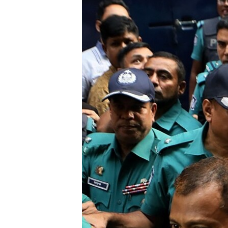
သုတပဒေသာ အင်္ဂလိပ်စာ
အ
ညွန်း
စာမျက်နှာ
သို့
ကျော်
ကြည့်
ရန်
ရှာဖွေ
ရန်
နေရာ
သို့
ကျော်
ရန်