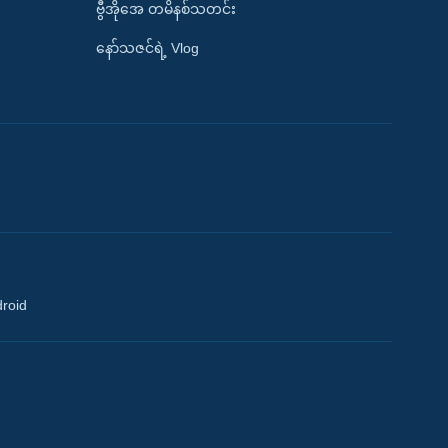
ဗွီအိုအေ တမိနစ်သတင်း
နော်သဇင်ရဲ့ Vlog
droid