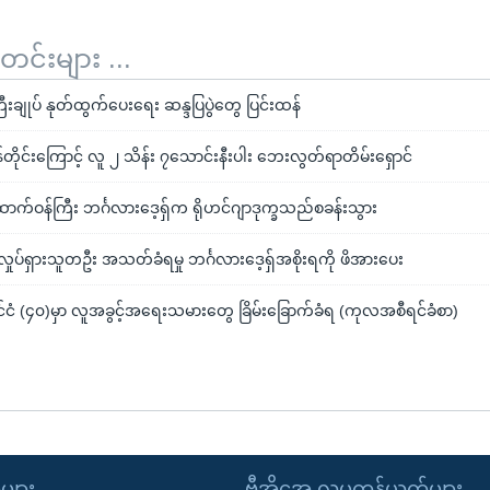
်းများ ...
ကြီးချုပ် နုတ်ထွက်ပေးရေး ဆန္ဒပြပွဲတွေ ပြင်းထန်
မုန်တိုင်းကြောင့် လူ ၂ သိန်း ၇သောင်းနီးပါး ဘေးလွတ်ရာတိမ်းရှောင်
ဝန်ကြီး ဘင်္ဂလားဒေ့ရှ်က ရိုဟင်ဂျာဒုက္ခသည်စခန်းသွား
ုပ်ရှားသူတဦး အသတ်ခံရမှု ဘင်္ဂလားဒေ့ရှ်အစိုးရကို ဖိအားပေး
င်ငံ (၄၀)မှာ လူအခွင့်အရေးသမားတွေ ခြိမ်းခြောက်ခံရ (ကုလအစီရင်ခံစာ)
ုများ
ဗွီအိုအေ လူမှုကွန်ယက်များ