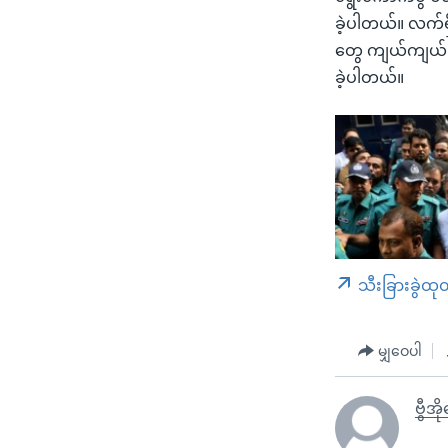
ခဲ့ပါတယ်။ လက်ရှိ
တွေ ကျယ်ကျယ်ပြ
ခဲ့ပါတယ်။
သီးခြားခွဲထု
မျှဝေပါ
ဗွီအိ