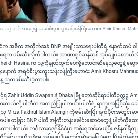
ှိလာတဲ့ ဘင်္ဂလားဒေ့ရှ် ယခင်စီးပွားကူးသန်းဝန်ကြီးဟောင်း Amir Khosru M
နိုင်ငံက အဓိက အတိုက်အခံ BNP အမျိုးသားရေးပါတီရဲ့ နောက်ထပ် ဝါရ
ုးရက ဖမ်းဆီးလိုက်ပါတယ်။ အာဏာရှင်ဆန်ဆန် အုပ်ချုပ်နေတယ်လိ
် Sheikh Hasina က သူ့ကိုနှုတ်ထွက်ပေးဖို့တောင်းဆိုနေသူတွေနဲ့ ဆွေး
့ပြီးနောက် အရင်စီးပွားကူးသန်းဝန်ကြီးဟောင်း Amir Khosru Mahmu
နေ့ ညကဖမ်းဆီးခဲ့တာပါ။
်ရ Zahir Uddin Swapan နဲ့ Dhaka မြို့တော်ဆိုင်ရာပါတီဥက္ကဋ္ဌ Amin
ားတယ်လို့ ပါတီက အတည်ပြုပါတယ်။ ပါတီရဲ့ ရာထူးအမြင့်ဆုံး ခေ
irza Fakhrul Islam Alamgir ကိုဖမ်းဆီးပြီး ရက်ပိုင်းအတွင်းမှာပဲ 
ာပါ။ တခြား BNP ပါတီ အကြီးတန်းခေါင်းဆောင်တွေနဲ့ ပါတီကိုထောက်
ထားပါတယ်။ ဘင်္ဂလားဒေ့ရှ်နိုင်ငံမှာ အစိုးရဆင်းပေးပြီး ဇန်နဝါရီကျ
ုင်ခင် ယာယီအစိုးရ အုပ်ချုပ်ဖို့ တောင်းဆိုဆန္ဒပြပွဲတွေ ပြီးခဲ့တဲ့နှ