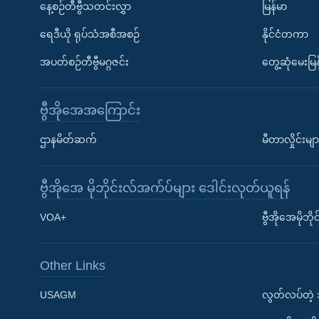
နေ့စဉ်တီဗွီသတင်းလွှာ
မြန်မာ
ရေဒီယို ရုပ်သံအစီအစဉ်
နိုင်ငံတကာ
အပတ်စဉ်တီဗွီမဂ္ဂဇင်း
တွေ့ဆုံမေးမြန
ဗွီအိုအေအကြောင်း
ဌာနမိတ်ဆက်
မီတာလှိုင်းမျာ
ဗွီအိုအေ မိုဘိုင်းလ်အက်ပ်များ ဒေါင်းလုတ်ယူရန်
Learning English
VOA+
ဗွီအိုအေမိုဘ
ဗွီအိုအေ လူမှုကွန်ယက်များ
Other Links
USAGM
လွတ်လပ်တဲ့