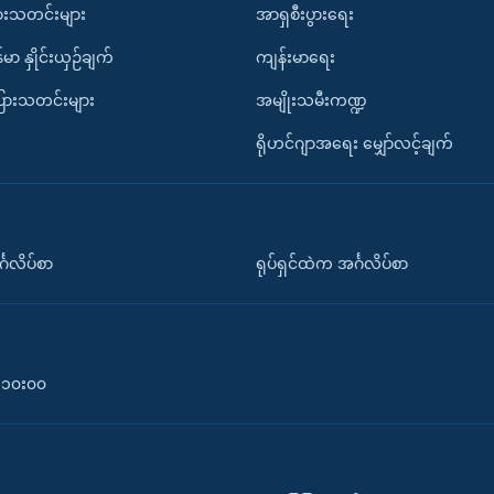
ားသတင်းများ
အာရှစီးပွားရေး
်မာ နှိုင်းယှဉ်ချက်
ကျန်းမာရေး
ပြားသတင်းများ
အမျိုးသမီးကဏ္ဍ
ရိုဟင်ဂျာအရေး မျှော်လင့်ချက်
်္ဂလိပ်စာ
ရုပ်ရှင်ထဲက အင်္ဂလိပ်စာ
၀-၁၀း၀၀