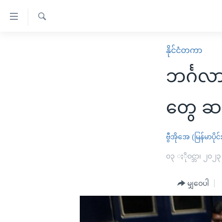
သုံး
ရ
ရှာဖွေ
လွယ်ကူ
မူလစာမျက်နှာ
နိုင်ငံတကာ
ရ
စေ
မြန်မာ
လာ
ဘင်္ဂလ
သည့်
ဒ်
ကမ္ဘာ့သတင်းများ
Link
ဗွီဒီယို
နိုင်ငံတကာ
တွေ ဆ
များ
သတင်းလွတ်လပ်ခွင့်
အမေရိကန်
ပင်မ
ရပ်ဝန်းတခု လမ်းတခု အလွန်
တရုတ်
ဗွီအိုအေ (မြန်မာပိုင်
အကြောင်းအရာ
အင်္ဂလိပ်စာလေ့လာမယ်
အစ္စရေး-ပါလက်စတိုင်း
၀၃ ႏိုဝင္ဘာ၊ ၂၀၂၃
သို့
အပတ်စဉ်ကဏ္ဍများ
အမေရိကန်သုံးအီဒီယံ
ကျော်
မျှဝေပါ
ကြည့်
ရေဒီယိုနှင့်ရုပ်သံ အချက်အလက်များ
မကြေးမုံရဲ့ အင်္ဂလိပ်စာ
ရေဒီယို
ရန်
ရေဒီယို/တီဗွီအစီအစဉ်
ရုပ်ရှင်ထဲက အင်္ဂလိပ်စာ
တီဗွီ
ပင်မ