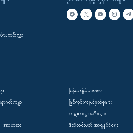
းလ်သတင်းလွှာ
ပညာ
မြန်မာပြည်မှပေးစာ
အနာဂတ်ကမ္ဘာ
မြင်ကွင်းကျယ်မှတ်စုများ
ကမ္ဘာတလွှားခရီးသွား
း အားကစား
ဒီသီတင်းပတ် အာရှနိုင်ငံရေး