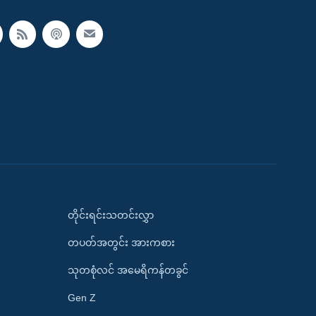
တိုင်းရင်းသတင်းလွှာ
တပတ်အတွင်း အားကစား
သုတစုံလင် အမေရိကန်တခွင်
Gen Z