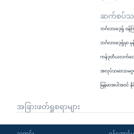
ဆက်စပ်သတင
ဘင်္ဂလားဒေ့ရှ် ဝန်
ဘင်္ဂလားဒေ့ရှ်မှာ 
ကန်ဒုတိယလက်ထောက်
အလုပ်သမားသမဂ္ဂလှ
မြန်မာအပါအဝင် နို
အခြားဖတ်ရှုစရာများ
သတင်း
၀န်ဆောင်မှ