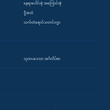
နေရာပေါင်းစုံ အကြောင်းစုံ
ဒို့အသံ
သက်တံရောင်သတင်းလွှာ
သုတပဒေသာ အင်္ဂလိပ်စာ