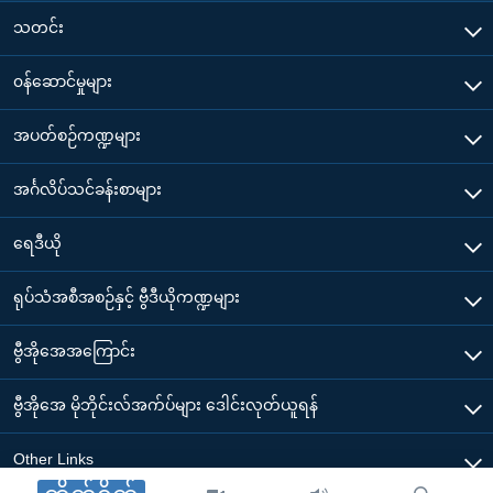
သတင်း
၀န်ဆောင်မှုများ
အပတ်စဉ်ကဏ္ဍများ
အင်္ဂလိပ်သင်ခန်းစာများ
ရေဒီယို
ရုပ်သံအစီအစဉ်နှင့် ဗွီဒီယိုကဏ္ဍများ
ဗွီအိုအေအကြောင်း
ဗွီအိုအေ မိုဘိုင်းလ်အက်ပ်များ ဒေါင်းလုတ်ယူရန်
Other Links