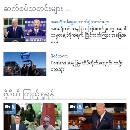
ဆက်စပ်သတင်းများ ...
အမေရိကန်ရွေးကောက်ပွဲသတင်းများ
အမေရိကန် ဆန္ဒပြ အကြမ်းဖက်မှုတွေ အပေါ်
သမ္မတနဲ့ ဒီမိုကရက် ပြိုင်ဘက်ကြား အခြေအ
တင်
နိုင်ငံတကာ
Portland ဆန္ဒပြမှု ထိပ်တိုက်တွေ့ရင်း တဦး
သေဆုံး
ဗွီဒီယို ကြည့်ရှုရန်