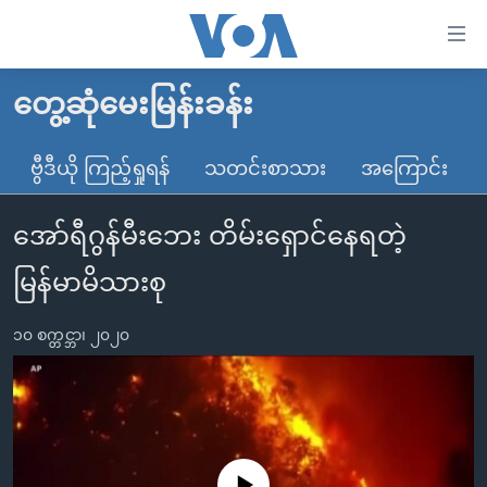
သုံး
ရ
လွယ်ကူ
တွေ့ဆုံမေးမြန်းခန်း
မူလစာမျက်နှာ
စေ
မြန်မာ
ဗွီဒီယို ကြည့်ရှုရန်
သတင်းစာသား
အကြောင်း
သည့်
ကမ္ဘာ့သတင်းများ
Link
အော်ရီဂွန်မီးဘေး တိမ်းရှောင်နေရတဲ့
ဗွီဒီယို
နိုင်ငံတကာ
များ
သတင်းလွတ်လပ်ခွင့်
အမေရိကန်
မြန်မာမိသားစု
ပင်မ
ရပ်ဝန်းတခု လမ်းတခု အလွန်
တရုတ်
အကြောင်းအရာ
၁၀ စက္တင္ဘာ၊ ၂၀၂၀
သို့
အင်္ဂလိပ်စာလေ့လာမယ်
အစ္စရေး-ပါလက်စတိုင်း
ကျော်
အပတ်စဉ်ကဏ္ဍများ
အမေရိကန်သုံးအီဒီယံ
ကြည့်
ရေဒီယိုနှင့်ရုပ်သံ အချက်အလက်များ
မကြေးမုံရဲ့ အင်္ဂလိပ်စာ
ရေဒီယို
ရန်
ပင်မ
ရေဒီယို/တီဗွီအစီအစဉ်
ရုပ်ရှင်ထဲက အင်္ဂလိပ်စာ
တီဗွီ
No media source currently available