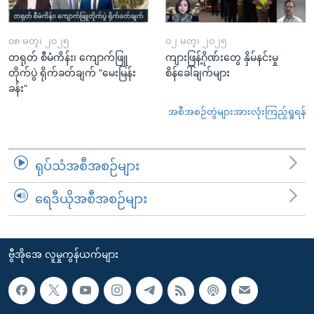
၀၈ မတ္၊ ၂၀၂၅
၀၂ မတ္၊ ၂၀၂၅
တရုတ် စီမံကိန်း၊ ကျောက်ဖြူ
ကျားဖြန့်ဂိုဏ်းတွေ နှိမ်နင်းမှု
တိုက်ပွဲ ရိုက်ခတ်ချက် "မေးမြန်း
စိန်ခေါ်ချက်များ
ခန်း"
အစီအစဉ်တွဲများအားလုံးကြည့်ရှုရန်
ရုပ်သံအစီအစဉ်များ
ရေဒီယိုအစီအစဉ်များ
ဗွီအိုအေ လူမှုကွန်ယက်များ