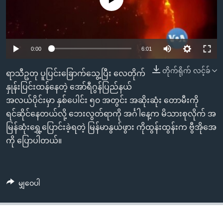
အ
သုတပဒေသာ အင်္ဂလိပ်စာ
ညွန်း
Learning English
စာမျက်နှာ
သို့
ဗွီအိုအေ လူမှုကွန်ယက်များ
0:00
6:01
ကျော်
ကြည့်
တိုက်ရိုက် လင့်ခ်
ရာသီဥတု ပူပြင်းခြောက်သွေ့ပြီး လေတိုက်
ရန်
နှုန်းပြင်းထန်နေတဲ့ အော်ရီဂွန်ပြည်နယ်
ဘာသာစကားများ
ရှာဖွေ
အလယ်ပိုင်းမှာ နှစ်ပေါင်း ၅၀ အတွင်း အဆိုးဆုံး တောမီးကို
ရန်
ရင်ဆိုင်နေတယ်လို့ ဘေးလွတ်ရာကို အင်္ဂါနေ့က မိသားစုလိုက် အ
နေရာ
မြန်ဆုံးရွှေ့ပြောင်းခဲ့ရတဲ့ မြန်မာနွယ်ဖွား ကိုထွန်းထွန်းက ဗွီအိုအေ
သို့
ကို ပြောပါတယ်။
ကျော်
ရန်
မျှဝေပါ