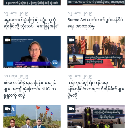
၁၅ မတ္၊ ၂၀၂၅
၁၂ မတ္၊ ၂၀၂၅
ရွေးကောက်ပွဲကြောင့် ပဋိပက္ခ ပို
Burma Act ဆက်လက်ရှင်သန်နိုင်
ဆိုးနိုင်လို့ သုံးသပ် "မေးမြန်းခန်း"
ရေး အားထုတ်မှု
၁၁ မတ္၊ ၂၀၂၅
၀၉ မတ္၊ ၂၀၂၅
စစ်ကောင်စီနဲ့ ရုရှားကြား စာချုပ်
ကန်လူဝင်မှုကြီးကြပ်ရေး
များ အကျိုးမဲ့ကြောင်း NUG က
မြန်မာနိုင်ငံသားများ စိုးရိမ်စိတ်များ
ရုရှားကို စာပို့
ဖို့မလို