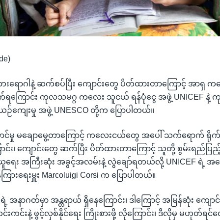
de)
ေးရောဂါနဲ့ ဆက်စပ်ပြီး ကျောင်းတွေ ပိတ်ထားတာကြောင့် အာရှ 
ုက်ရကြောင်း ကုလသမဂ္ဂ ကလေး သူငယ် ရန်ပုံငွေ အဖွဲ့ UNICEF နဲ့ 
့ ယဉ်ကျေးမှု အဖွဲ့ UNESCO တို့က ပြောပါတယ်။
်မှု မချောမွေ့တာကြောင့် ကလေးငယ်တွေ အပေါ် သက်ရောက် ရိုက်ခ
ောင်း၊ ကျောင်းတွေ ဆက်ပြီး ပိတ်ထားတာကြောင့် သူတို့ စွမ်းရည်ပြည
ရေး အကြီးဆုံး အခွင့်အလမ်းနဲ့ လွဲချော်ရတယ်လို့ UNICEF ရဲ့ အရှေ
န်ကြားရေးမှူး Marcoluigi Corsi က ပြောပါတယ်။
ရဲ့ အနာဂတ်မှာ အန္တရာယ် ရှိနေကြောင်း၊ ဒါကြောင့် အမြန်ဆုံး ကျောင
ကင်းနဲ့ ဖွင့်လှစ်နိုင်ရေး ကြိုးစားဖို့ လိုကြောင်း၊ ဒီလိုမှ မဟုတ်ရင်တ