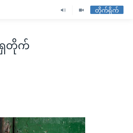
တိုက်ရိုက်
ှတိုက်