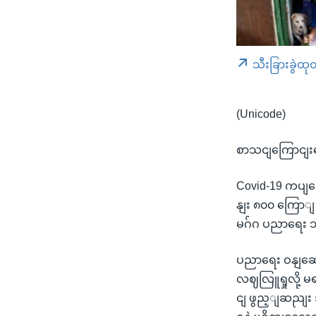
သီးခြားခွဲထု
(Unicode)
စာသငျကြောငျးတ
Covid-19 ကပျဘ
နျး ၈၀၀ ကြောျ
မဂ်ဂ ပညာရေး သိ
ပညာရေး ဝနျဆော
လဈလြူရှုလို့ မ
ငျ ဖွည့ျဆညျး 