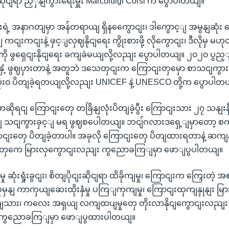
ဆိုငျရာ ညှှနျကွားရေးမှူး Marcoluigi Corsi က ပွောပါတယျ။
းရဲ့ အနာဂတျမှာ အန်တရာယျ ရှိနကွေောငျး၊ ဒါကွောင့ျ အမွနျဆုံး 
းကငျးနဲ့ ဖှင့ျလှဈနိုငျရေး ကွိုးစားဖို့ လိုကွောငျး၊ ဒီလိုမှ မ
ံးမှုကို ဖွရှေငျးနိုငျရေး ခကျခဲမယျလို့လညျး ပွောပါတယျ။ ၂၀၂၀ ပ
့နှံ့ ဖွဈပှားတာနဲ့ အတူဘဲ ဒသေတှငျးက ကြောငျးတှမှော စာသငျကွား
ို လုံး၀ ပိတျခဲ့ရတယျလို့လညျး UNICEF နဲ့ UNESCO တို့က ပွောပါတ
ငံမှာဆိုရငျ ကြောငျးတှေ တခြိနျလုံးပိတျခဲ့ပွီး ကြောငျးသား ၂၇ သနျးန
ျ သငျကွားခှင့ျ မရ ဖွဈစပေါတယျ။ ဘငျ်ဂလားဒရှေ့ျမှာတော့
ာငျးတှေ ပိတျခဲ့တာပါ။ အခုလို ကြောငျးတှေ ပိတျထားရတာနဲ့ ဆကျန
ျတှကေ မြားလှကွောငျးလညျး ကွညောခကြျမှာ ဖောျပွပါတယျ။
ှု ဆုံးရှုံးခွငျး၊ စိတျပိုငျးဆိုငျရာ ထိခိုကျမှု၊ ကြောငျးက ကြှေး
ံမှနျ ကာကှယျဆေးထိုးနှံမှု ပကြျကှကျမှု၊ ကြောငျးထှကျနှုနျး မြာ
ျသား၊ ကလေး အရှယျ လကျထပျမှုတှေ တိုးလာနိုငျကွောငျးလညျး 
ဲ့ ကွညောခကြျမှာ ဖောျပွထားပါတယျ။