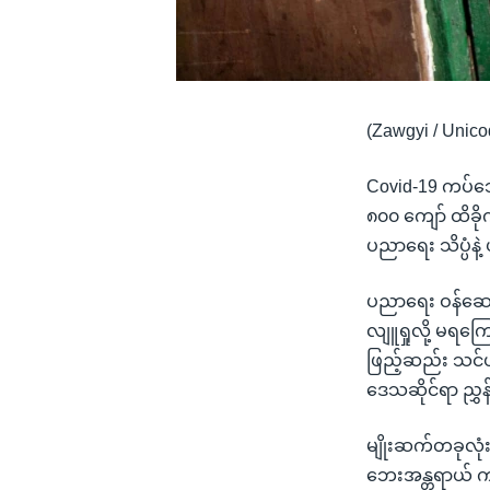
(Zawgyi / Unico
Covid-19 ကပ်ဘ
၈၀၀ ကျော် ထိခိ
ပညာရေး သိပ္ပံနဲ
ပညာရေး ဝန်ဆောင
လျူရှုလို့ မရကြ
ဖြည့်ဆည်း သင်ယူ
ဒေသဆိုင်ရာ ညွှ
မျိုးဆက်တခုလုံး
ဘေးအန္တရာယ် ကင်း