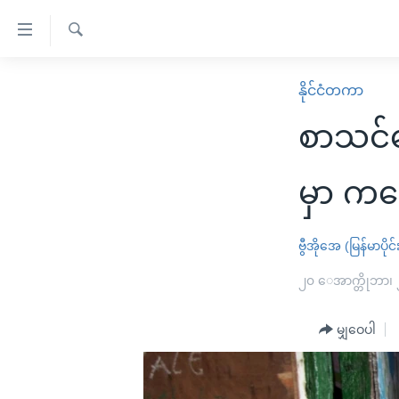
သုံး
ရ
ရှာဖွေ
လွယ်ကူ
မူလစာမျက်နှာ
နိုင်ငံတကာ
ရ
စေ
မြန်မာ
လာ
စာသင်က
သည့်
ဒ်
ကမ္ဘာ့သတင်းများ
Link
ဗွီဒီယို
နိုင်ငံတကာ
မှာ ကလ
များ
သတင်းလွတ်လပ်ခွင့်
အမေရိကန်
ပင်မ
ရပ်ဝန်းတခု လမ်းတခု အလွန်
တရုတ်
ဗွီအိုအေ (မြန်မာပိုင်
အကြောင်းအရာ
အင်္ဂလိပ်စာလေ့လာမယ်
အစ္စရေး-ပါလက်စတိုင်း
၂၀ ေအာက္တိုဘာ၊
သို့
အပတ်စဉ်ကဏ္ဍများ
အမေရိကန်သုံးအီဒီယံ
ကျော်
မျှဝေပါ
ကြည့်
ရေဒီယိုနှင့်ရုပ်သံ အချက်အလက်များ
မကြေးမုံရဲ့ အင်္ဂလိပ်စာ
ရေဒီယို
ရန်
ရေဒီယို/တီဗွီအစီအစဉ်
ရုပ်ရှင်ထဲက အင်္ဂလိပ်စာ
တီဗွီ
ပင်မ