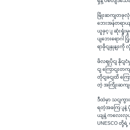
ရှနဲ့ ပစိတျဒသေ
မြိုးဆကျတခုလုံ
ဘေးအန်တရာယျ ကငျ
ယူခှင့ျ ဆုံးရှု
ပျဘေးရောဂါ ပြံ
ရာခိုငျနှုနျးက
ဖိလဈပိုငျ နိုငျ
ငျ ကြောငျးတက
တိုငျခငျထိ ကြေ
တဲ့ အကြိုးဆက
ဒီထဲမှာ သငျကွားမ
ရတဲ့အခကြျနဲ့ ပု
ယျနဲ့ ကလေးလုပ
UNESCO တို့ရ