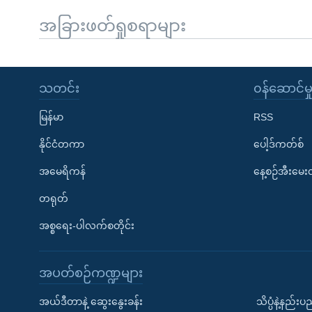
အခြားဖတ်ရှုစရာများ
သတင်း
၀န်ဆောင်မှ
မြန်မာ
RSS
နိုင်ငံတကာ
ပေါ့ဒ်ကတ်စ်
အမေရိကန်
နေ့စဉ်အီးမေ
တရုတ်
အစ္စရေး-ပါလက်စတိုင်း
အပတ်စဉ်ကဏ္ဍများ
အယ်ဒီတာနဲ့ ဆွေးနွေးခန်း
သိပ္ပံနဲ့နည်း