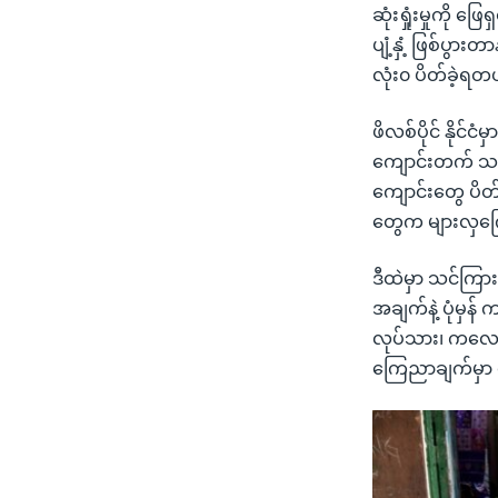
ဆုံးရှုံးမှုကို
ပျံ့နှံ့ ဖြစ်ပွာ
လုံး၀ ပိတ်ခဲ့ရ
ဖိလစ်ပိုင် နိုင်င
ကျောင်းတက် သင်
ကျောင်းတွေ ပိတ
တွေက များလှကြ
ဒီထဲမှာ သင်ကြားမ
အချက်နဲ့ ပုံမှန်
လုပ်သား၊ ကလေး 
ကြေညာချက်မှာ