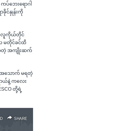
ွင်း ကပ်ဘေးရောဂါ
ုင်နှုန်းကို
 လူကိုယ်တိုင်
 မတိုင်ခင်ထိ
လာတဲ့ အကျိုးဆက်
 အစားအသောက် မရတဲ့
္တရာယ်နဲ့ ကလေး
CO တို့ရဲ့
D
SHARE