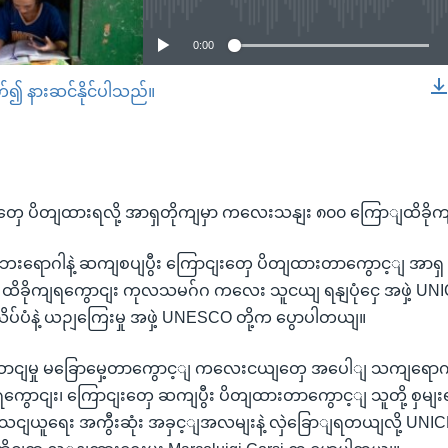
0:00
တ်၍ နားဆင်နိုင်ပါသည်။
EMBED
ှေ ပိတျထားရလို့ အာရှတိုကျမှာ ကလေးသနျး ၈၀၀ ကြောျထိခိုက
ေးရောဂါနဲ့ ဆကျစပျပွီး ကြောငျးတှေ ပိတျထားတာကွောင့ျ အ
 ထိခိုကျရကွောငျး ကုလသမဂ်ဂ ကလေး သူငယျ ရနျပုံငှေ အဖှဲ့ UN
ပ်ပံနဲ့ ယဉျကြေးမှု အဖှဲ့ UNESCO တို့က ပွောပါတယျ။
ငျမှု မခြောမှေ့တာကွောင့ျ ကလေးငယျတှေ အပေါျ သကျရောကျ ရ
ရကွောငျး၊ ကြောငျးတှေ ဆကျပွီး ပိတျထားတာကွောင့ျ သူတို့ စှ
သငျယူရေး အကွီးဆုံး အခှင့ျအလမျးနဲ့ လှဲခြောျရတယျလို့ UNIC