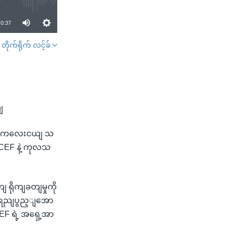
0:37
တိုက်ရိုက် လင့်ခ်
SHARE
ျ
ာရှ ကလေးငယျ သ
ICEF နဲ့ ကုလသ
ိုကျခတျမှုကို
မျးရညျပွည့ျအော
EF ရဲ့ အရှေ့အာ