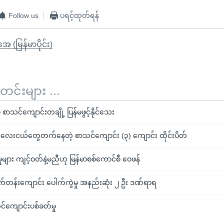
Follow us
ပရင့်ထုတ်ရန်
ုအေ (မြန်မာပိုင်း)
်းများ ...
ှာ စာသင်ကျောင်းတချို့ ပြန်မဖွင့်နိုင်သေး
းကလေးငယ်တွေတက်နေတဲ့ စာသင်ကျောင်း (၃) ကျောင်း ထိုင်းပိတ်
ုများ ကျင့်ဝတ်နဲ့မညီဟု မြန်မာစစ်ကောင်စီ ဝေဖန်
ထက်တန်းကျောင်း ပေါက်ကွဲမှု အနည်းဆုံး ၂ ဦး ဒဏ်ရာရ
င်ကျောင်းပစ်ခတ်မှု