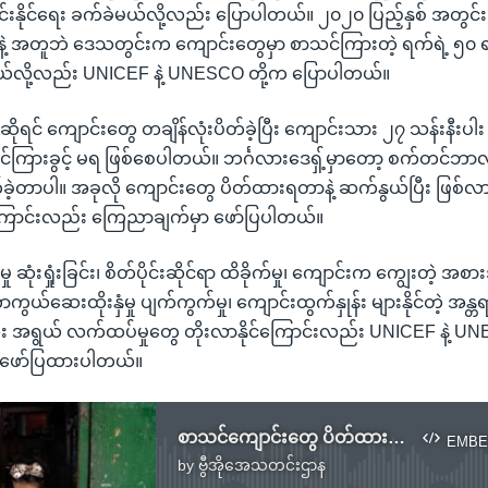
 ဖြေရှင်းနိုင်ရေး ခက်ခဲမယ်လို့လည်း ပြောပါတယ်။ ၂၀၂၀ ပြည့်နှစ် အတ
းတာနဲ့ အတူဘဲ ဒေသတွင်းက ကျောင်းတွေမှာ စာသင်ကြားတဲ့ ရက်ရဲ့ ၅၀ ရာခိ
တယ်လို့လည်း UNICEF နဲ့ UNESCO တို့က ပြောပါတယ်။
ံမှာဆိုရင် ကျောင်းတွေ တချိန်လုံးပိတ်ခဲ့ပြီး ကျောင်းသား ၂၇ သန်းနီးပါး
ကြားခွင့် မရ ဖြစ်စေပါတယ်။ ဘင်္ဂလားဒေရှ့်မှာတော့ စက်တင်ဘာလ
်ခဲ့တာပါ။ အခုလို ကျောင်းတွေ ပိတ်ထားရတာနဲ့ ဆက်နွယ်ပြီး ဖြစ်
ောင်းလည်း ကြေညာချက်မှာ ဖော်ပြပါတယ်။
ှု ဆုံးရှုံးခြင်း၊ စိတ်ပိုင်းဆိုင်ရာ ထိခိုက်မှု၊ ကျောင်းက ကျွေးတဲ့
 ကာကွယ်ဆေးထိုးနှံမှု ပျက်ကွက်မှု၊ ကျောင်းထွက်နှုန်း များနိုင်တဲ့ အန
အရွယ် လက်ထပ်မှုတွေ တိုးလာနိုင်ကြောင်းလည်း UNICEF နဲ့ UNES
 ဖော်ပြထားပါတယ်။
စာသင်ကျောင်းတွေ ပိတ်ထားရလို့ အာရှတိုက်မှာ ကလေး သန်း ၈၀၀ ကျော်ထိခိုက်
EMBE
by
ဗွီအိုအေသတင်းဌာန
No media source currently available