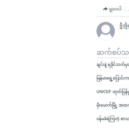
မျှဝေပါ
ဗွီအိ
ဆက်စပ်သတင
ချင်းနဲ့ ရခိုင်ဘက်မ
မြန်မာရွေ့ပြောင်
UNICEF ထုတ်ပြန်မှ
မိုးမောက်မြို့ အ
ဝန်မခံရဲကြတဲ့ စာသ