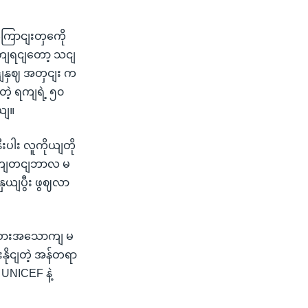
ကြောငျးတှကေို
ဟုတျရငျတော့ သငျ
ွည့ျနှဈ အတှငျး က
တဲ့ ရကျရဲ့ ၅၀
ယျ။
ီးပါး လူကိုယျတို
 စကျတငျဘာလ မ
ှယျပွီး ဖွဈလာ
တဲ့ အစားအသောကျ မ
းနိုငျတဲ့ အန်တရာ
UNICEF နဲ့