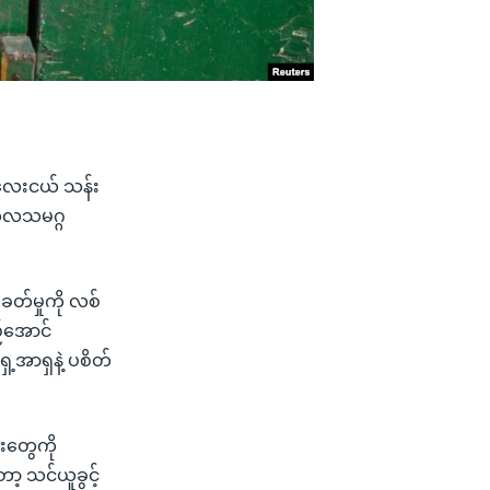
ကလေးငယ် သန်း
ကုလသမဂ္ဂ
တ်မှုကို လစ်
့်အောင်
့အာရှနဲ့ ပစိတ်
်းတွေကို
ော့ သင်ယူခွင့်