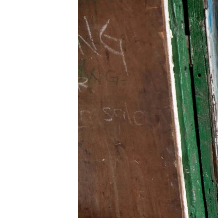
သုတပဒေသာ အင်္ဂလိပ်စာ
အ
ညွန်း
စာမျက်နှာ
သို့
ကျော်
ကြည့်
ရန်
ရှာဖွေ
ရန်
နေရာ
သို့
ကျော်
ရန်