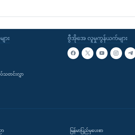
ုများ
ဗွီအိုအေ လူမှုကွန်ယက်များ
းလ်သတင်းလွှာ
ပညာ
မြန်မာပြည်မှပေးစာ