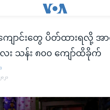
ျောင်းတွေ ပိတ်ထားရလို့ အာရ
ေး သန်း ၈၀၀ ကျော်ထိခိုက်
း)
 ၂၀၂၁