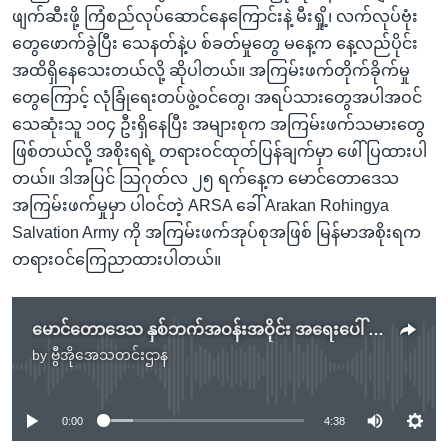
ဖျက်ဆီးဖို့ ကြံစည်လုပ်ဆောင်နေကြောင်းနဲ့ မီးရှို့၊ လက်လုပ်ဗုံး
တွေဖောက်ခွဲပြီး သေနတ်နဲ့ပ စ်ခတ်မှုတွေ မနေ့က နေ့လည်ပိုင်း
အထိရှိနေသေးတယ်လို့ ဆိုပါတယ်။ အကြမ်းဖက်တိုက်ခိုက်မှု
တွေကြောင့် လုံခြုံရေးတပ်ဖွဲ့ဝင်တွေ၊ အရပ်သားတွေအပါအဝင်
သေဆုံးသူ ၁၀၄ ဦးရှိနေပြီး အများစုက အကြမ်းဖက်သမားတွေ
ဖြစ်တယ်လို့ အစိုးရရဲ့ တရားဝင်ထုတ်ပြန်ချက်မှာ ဖေါ်ပြထားပါ
တယ်။ ဒါအပြင် သြဂုတ်လ ၂၅ ရက်နေ့က မောင်တောဒေသ
အကြမ်းဖက်မှုမှာ ပါဝင်တဲ့ ARSA ခေါ် Arakan Rohingya
Salvation Army ကို အကြမ်းဖက်အုပ်စုအဖြစ် မြန်မာအစိုးရက
တရားဝင်ကြေညာထားပါတယ်။
မောင်တောဒေသ နှစ်ဘက်အဝန်းအဝိုင်း အရေးပေါ် အကူအညီ လိုအပ်ဆဲ
by
ဗွီအိုအေသတင်းဌာန
No media source currently available
0:00
4:38