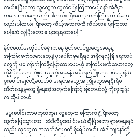
တယ်။ ပြီးတော့ လူတွေက ထွက်ပြေးကြတာပေါ့နော် အဲဒီမှာ
ကလေးငယ်တွေလည်းပါတယ်။ ပြီးတော့ သက်ကြီးရွယ်အိုတွေ
လည်းပါတယ်၊ ပြီးတော့ ကိုယ့်အသက်ကို ကိုယ်လုပြေးကြတာ
ပေါ့နော် လုပြီးတော့ ပြေးနေရတာပေါ့။”
နိုင်ငံတော်အတိုင်ပင်ခံရုံးကနေ မွတ်စလင်ရွာတွေအနေနဲ့
အကြမ်းဖက်သမားတွေနဲ့ ပူးပေါင်းမှုမရှိရင် အစိုးရလုံခြုံရေးတပ်
တွေကို မကြောက်ကြဖို့ပြောထားပေမယ့် အကြမ်းဖက်သမားတွေ
ကိုနှိမ်နင်းရေးကိစ္စမှာ သူတို့အနေနဲ့ အစိုးရလုံခြုံရေးတပ်တွေနဲ့ မ
ပူးပေါင်းချင်လို့မဟုတ်ပဲ အရင်အတွေ့ အကြုံတွေအရစိုးရိမ်
ထိတ်လန့်မှုတွေ ရှိနေတဲ့အတွက်ကြောင့်ဖြစ်တယ်လို့ ကိုလှထွန်း
က ဆိုပါတယ်။
“မပူးပေါင်းတာမဟုတ်ဘူး။ လူတွေက ကြောက်ရွံ့ပြီးတော့
ထွက်ပြေးသွားတာ ။ အဲဒီလိုပူးပေါင်းမယ်ဆိုပြီးတော့ ရွာမှာနေရင်
လည်း လူတွေက အသတ်ခံရမှာကို စိုးရိမ်တယ်။ အဲဒါကျနော်တို့