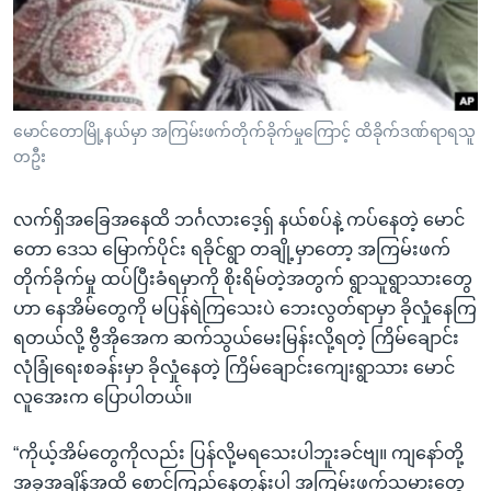
မောင်တောမြို့နယ်မှာ အကြမ်းဖက်တိုက်ခိုက်မှုကြောင့် ထိခိုက်ဒဏ်ရာရသူ
တဦး
လက်ရှိအခြေအနေထိ ဘင်္ဂလားဒေ့ရှ် နယ်စပ်နဲ့ ကပ်နေတဲ့ မောင်
တော ဒေသ မြောက်ပိုင်း ရခိုင်ရွာ တချို့မှာတော့ အကြမ်းဖက်
တိုက်ခိုက်မှု ထပ်ပြီးခံရမှာကို စိုးရိမ်တဲ့အတွက် ရွာသူရွာသားတွေ
ဟာ နေအိမ်တွေကို မပြန်ရဲကြသေးပဲ ဘေးလွတ်ရာမှာ ခိုလှုံနေကြ
ရတယ်လို့ ဗွီအိုအေက ဆက်သွယ်မေးမြန်းလို့ရတဲ့ ကြိမ်ချောင်း
လုံခြုံရေးစခန်းမှာ ခိုလှုံနေတဲ့ ကြိမ်ချောင်းကျေးရွာသား မောင်
လူအေးက ပြောပါတယ်။
“ကိုယ့်အိမ်တွေကိုလည်း ပြန်လို့မရသေးပါဘူးခင်ဗျ။ ကျနော်တို့
အခုအချိန်အထိ စောင့်ကြည့်နေတုန်းပါ အကြမ်းဖက်သမားတွေ