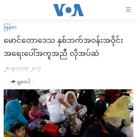
သုံး
ရ
လွယ်ကူ
မြန်မာ
မူလစာမျက်နှာ
စေ
မောင်တောဒေသ နှစ်ဘက်အဝန်းအဝိုင်း
မြန်မာ
သည့်
အရေးပေါ်အကူအညီ လိုအပ်ဆဲ
ကမ္ဘာ့သတင်းများ
Link
ဗွီဒီယို
နိုင်ငံတကာ
၂၈ ၾသဂုတ္၊ ၂၀၁၇
များ
သတင်းလွတ်လပ်ခွင့်
အမေရိကန်
ပင်မ
မျှဝေပါ
ရပ်ဝန်းတခု လမ်းတခု အလွန်
တရုတ်
အကြောင်းအရာ
သို့
အင်္ဂလိပ်စာလေ့လာမယ်
အစ္စရေး-ပါလက်စတိုင်း
ကျော်
အပတ်စဉ်ကဏ္ဍများ
အမေရိကန်သုံးအီဒီယံ
ကြည့်
ရေဒီယိုနှင့်ရုပ်သံ အချက်အလက်များ
မကြေးမုံရဲ့ အင်္ဂလိပ်စာ
ရေဒီယို
ရန်
ပင်မ
ရေဒီယို/တီဗွီအစီအစဉ်
ရုပ်ရှင်ထဲက အင်္ဂလိပ်စာ
တီဗွီ