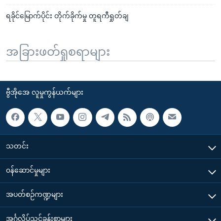
ရခိုင်မြောက်ပိုင်း တိုက်ခိုက်မှု တူရကီရှုတ်ချ
အခြားဖတ်ရှုစရာများ
ဗွီအိုအေ လူမှုကွန်ယက်များ
သတင်း
၀န်ဆောင်မှုများ
အပတ်စဉ်ကဏ္ဍများ
အင်္ဂလိပ်သင်ခန်းစာများ