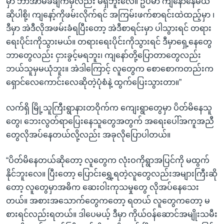
မှာ ဘာအာမခံချက်မှလည်း မရှိဘူးလေ။ ဥပမာ ကျနော်နေမယ်
ဆိုပါစို့၊ ကျနော့်ကိုဖမ်းလိုက်ရင် အကြမ်းဖက်စာရင်းထဲထည့်မှာ ၊
ဒီမှာ အဲဒီလိုအဖမ်းခံရပြီးတော့ အဲဒီစာရင်းမှာ ပါသွားရင် တရား
ရေးပိုင်းကိုသွားမယ်။ တရားရေးပိုင်းကိုသွားရင် ဒီမှာရှေ့နေတွေ
ဘာတွေလည်း ငှားခွင့်မရဘူး၊ ကျနော်တို့ပြောတာတွေလည်း
ဘယ်သူမှမယုံဘူး။ အဲဒါကြောင့် လူတွေက စောစောကတည်းက
ရှောင်လေကောင်းလေဆိုတဲ့ပုံစံနဲ့ ထွက်ပြေးသွားတာ။”
လက်ရှိ မြို့သူကြီးရွာနားတဝိုက်က ကျေးရွာတွေမှာ ပိတ်မိနေသူ
တွေ၊ ဘေးလွတ်ရာပြေးနေသူတွေအတွက် အရေးပေါ်အကူအညီ
တွေလိုအပ်နေတယ်လို့လည်း အခုလိုပြောပါတယ်။
“ပိတ်မိနေတယ်ဆိုတော့ လူတွေက လုံးဝကိုရွာအပြင်ကို မထွက်
နိုင်ဘူးလေ။ ပြီးတော့ ပြောင်းရွှေ့ရတဲ့လူတွေလည်းအများကြီးဆို
တော့ လူတွေမှာအဓိက ဆေးဝါးကုသမှုတွေ လိုအပ်နေသေး
တယ်။ အစားအသောက်တွေကတော့ ရတယ် လူတွေကတော့ မ
စားရင်လည်းရတယ်။ ဒါပေမယ့် ဒီမှာ ကိုယ်ဝန်ဆောင်အမျိုးသမီး