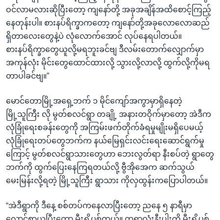
ဝင်လာမလားဆိုပြီးတော့ ကျနော်တို့ အခုအချိန်အထိစောင့်ကြည့်
နေတုန်းပါ။ စားနပ်ရိက္ခာကတော့ ကျနော်တို့အခုလောလောဆည်
ရှိတာလေးတွေနဲ့ပဲ လုံလောက်အောင် လုပ်နေရပါတယ်။
စားနပ်ရိက္ခာတွေယူလို့မရဘူးခင်ဗျ ဒီလမ်းတောက်လျှောက်မှာ
အကုန်လုံး မိုင်းတွေထောင်ထားလို့ သွားလို့လာလို့ ထွက်လို့ကိုမရ
တာပါခင်ဗျ။”
မောင်တောမြို့အရှေ့ဘက် ၁ မိုင်ကျော်အကွာမှာရှိနေတဲ့
မြို့သူကြီး လို မွတ်စလင်ရွာ တချို့ အနားတဝိုက်မှာတော့ အဲဒီက
လုံခြုံရေးစခန်းတွေကို အကြမ်းဖက်တိုက်ခံရမှုမျိုးမရှိပေမယ့်
လုံခြုံရေးတပ်တွေဘက်က နယ်မြေရှင်းလင်းရေးဆောင်ရွက်မှု
ကြောင့် မွတ်စလင်ရွာသားတွေဟာ ဘေးလွတ်ရာ နီးစပ်တဲ့ ရွာတွေ
ဘက်ကို ထွက်ပြေးနေကြရတယ်လို့ ဗွီအိုအေက ဆက်သွယ်
မေးမြန်းလို့ရတဲ့ မြို့သူကြီး ရွာသား ကိုလှထွန်းကပြောပါတယ်။
“အဲဒီရွာကို ဒီနေ့ စစ်တပ်ကနေလာပြီးတော့ ညနေ ၅ နာရီမှာ
လောင်စာယူပြီးတော့ မီးရှို့ပစ်တယ်။ တရွာလုံးနီးပါးကို မီးရှို့ပစ်