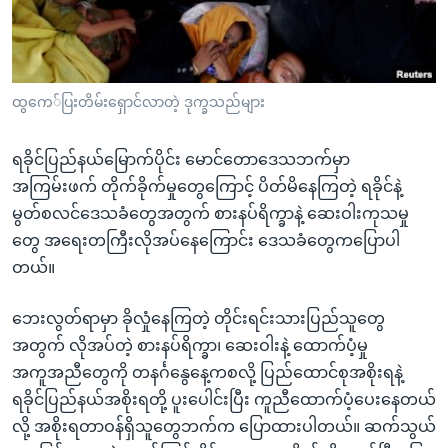
အ
သုတပဒေသာ အင်္ဂလိပ်စာ
ညွန်း
Learning English
စာမျက်နှာ
သို့
ဗွီအိုအေ လူမှုကွန်ယက်များ
ထွကေ်ပြးတိမ်းရှောင်လာတဲ့ ဒုက္ခသည်များ
ကျော်
ကြည့်
ရခိုင်ပြည်နယ်မြောက်ပိုင်း မောင်တောဒေသဘက်မှာ
ရန်
ဘာသာစကားများ
အကြမ်းဖက် တိုက်ခိုက်မှုတွေကြောင့် ပိတ်မိနေကြတဲ့ ရခိုင်နဲ့
ရှာဖွေ
မွတ်စလင်ဒေသခံတွေအတွက် စားနပ်ရိက္ခာနဲ့ ဆေးဝါးကုသမှု
ရန်
တွေ အရေးတကြီးလိုအပ်နေကြောင်း ဒေသခံတွေကပြောပါ
နေရာ
တယ်။
သို့
ကျော်
ဘေးလွတ်ရာမှာ ခိုလှုံနေကြတဲ့ တိုင်းရင်းသားပြည်သူတွေ
ရန်
အတွက် လိုအပ်တဲ့ စားနပ်ရိက္ခာ၊ ဆေးဝါးနဲ့ ထောက်ပံ့မှု
အကူအညီတွေကို တနင်္ဂနွေနေ့ကစလို့ ပြည်ထောင်စုအစိုးရနဲ့
ရခိုင်ပြည်နယ်အစိုးရတို့ ပူးပေါင်းပြီး ကူညီထောက်ပံ့ပေးနေတယ်
လို့ အစိုးရတာဝန်ရှိသူတွေဘက်က ပြောထားပါတယ်။ ဆက်သွယ်