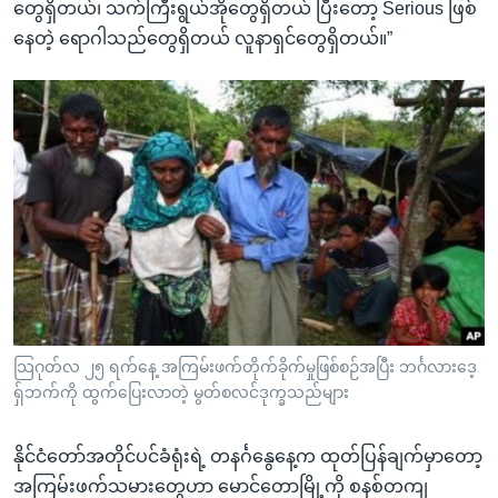
တွေရှိတယ်၊ သက်ကြီးရွယ်အိုတွေရှိတယ် ပြီးတော့ Serious ဖြစ်
နေတဲ့ ရောဂါသည်တွေရှိတယ် လူနာရှင်တွေရှိတယ်။”
သြဂုတ်လ ၂၅ ရက်နေ့ အကြမ်းဖက်တိုက်ခိုက်မှုဖြစ်စဉ်အပြီး ဘင်္ဂလားဒေ့
ရှ်ဘက်ကို ထွက်ပြေးလာတဲ့ မွတ်စလင်ဒုက္ခသည်များ
နိုင်ငံတော်အတိုင်ပင်ခံရုံးရဲ့ တနင်္ဂနွေနေ့က ထုတ်ပြန်ချက်မှာတော့
အကြမ်းဖက်သမားတွေဟာ မောင်တောမြို့ကို စနစ်တကျ