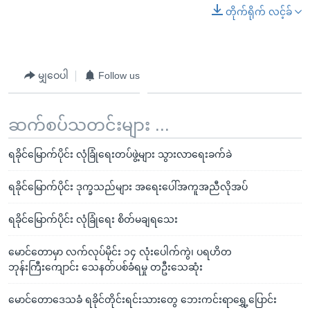
တိုက်ရိုက် လင့်ခ်
မျှဝေပါ
Follow us
ဆက်စပ်သတင်းများ ...
ရခိုင်မြောက်ပိုင်း လုံခြုံရေးတပ်ဖွဲ့များ သွားလာရေးခက်ခဲ
ရခိုင်မြောက်ပိုင်း ဒုက္ခသည်များ အရေးပေါ်အကူအညီလိုအပ်
ရခိုင်မြောက်ပိုင်း လုံခြုံရေး စိတ်မချရသေး
မောင်တောမှာ လက်လုပ်မိုင်း ၁၄ လုံးပေါက်ကွဲ၊ ပရဟိတ
ဘုန်းကြီးကျောင်း သေနတ်ပစ်ခံရမှု တဦးသေဆုံး
မောင်တောဒေသခံ ရခိုင်တိုင်းရင်းသားတွေ ဘေးကင်းရာရွှေ့ပြောင်း