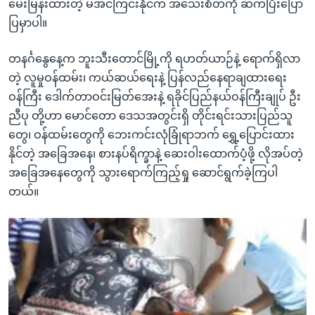
မေးမြန်းထားတဲ့ မအင်ကြင်းနိုင်က အသေးစိတ်ကို ဆက်ပြီးပြော
ပြမှာပါ။
တနင်္ဂနွေနေ့က ဘူးသီးတောင်မြို့ကို ရဟတ်ယာဉ်နဲ့ ရောက်ရှိလာ
တဲ့ လူမှုဝန်ထမ်း၊ ကယ်ဆယ်ရေးနဲ့ ပြန်လည်နေရာချထားရေး
ဝန်ကြီး ဒေါက်တာဝင်းမြတ်အေးနဲ့ ရခိုင်ပြည်နယ်ဝန်ကြီးချုပ် ဦး
ညီပု တို့ဟာ မောင်တော ဒေသအတွင်းရှိ တိုင်းရင်းသားပြည်သူ
တွေ၊ ဝန်ထမ်းတွေကို ဘေးကင်းလုံခြုံရာဘက် ရွှေ့ပြောင်းထား
နိုင်တဲ့ အခြေအနေ၊ စားနပ်ရိက္ခာနဲ့ ဆေးဝါးထောက်ပံ့ဖို့ လိုအပ်တဲ့
အခြေအနေတွေကို သွားရောက်ကြည့်ရှု ဆောင်ရွက်ခဲ့ကြပါ
တယ်။