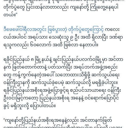
တိုက်ပွဲတွေ ပြင်းထန်လာတာလည်း ကျနော်တို့ ကြုံတွေ့နေရပါ
တယ်။”
ဒီဖေဖေါ်ဝါရီလအတွင်း ဖြစ်ပွားတဲ့ တိုက်ပွဲတွေကြောင့်
ကလေး
ငယ်အပါဝင် အရပ်သား သေဆုံးသူ ၉ ဦး အထိ ရှိလာပြီး ဒဏ်ရာ
ရသူကလည်း ၆၀လောက် အထိ ဖြစ်လာ နေတာပါ။
ရခိုင်ပြည်နယ် ၈ မြို့နယ်နဲ့ ချင်းပြည်နယ်ပလက်ဝမြို့မှာ အင်တာ
နက် ဖြတ်တောက်တာနဲ့ ပတ်သက်ပြီး အရပ်ဘက်အဖွဲ့အစည်း
တွေ ကန့်ကွက်နေတဲ့အပေါ် သဘောထားသိရှိဖို့ ဆက်သွယ်ရေး
ဝန်ကြီးဌာနကို ဆက်သွယ်ခဲ့ပေမဲ့ ဆက်သွယ်လို့ မရရှိခဲ့ပါဘူး။
ရခိုင်ပြည်နယ်အစိုးရအဖွဲ့ပြောခွင့်ရ စည်ပင်သာယာရေး ဝန်ကြီး
ဦးဝင်းမြင့်ကတော့ ပြည်နယ်အစိုးရ အနေနဲ့ ဝင်ရောက်ပြောပိုင်
ခွင့် မရှိဘူးလို့ ပြောပါတယ်။
“ကျနော်တို့ပြည်နယ်အစိုးရအနေနဲ့လည်း အင်တာနက်ဖြတ်
တောက်ခြင်း မဖြတ်တောက်ခြင်းဆိုတဲ့အပေါ်မှာ ပြောလို့ မရဘူး