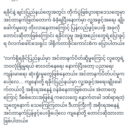
ရခိုင်နဲ့ ချင်းပြည်နယ်တွေအတွင်း တိုက်ပွဲဖြစ်ပွားရာဒေသတွေမှာ
အင်တာနက်ဖြတ်တောက် ခံခဲံ့ရပြီးနောက်မှာ လူ့အခွင့်အရေး ချိုး
ဖေါက်မှုတွေ တိုးလာနေတာကြောင့် ပြန်လည်ဖွင့်ပေးဖို့ အခုလို
တောင်းဆိုတာဖြစ်ကြောင်း ရခိုင်လူမှု အဖွဲ့အစည်းတွေရဲ့ပြောခွင့်
ရ ဝံလက်ဖေါင်ဒေးရှင်း ဒါရိုက်တာခိုင်ကောင်းစံက ပြောပါတယ်။
“လက်ရှိရခိုင်ပြည်နယ်မှာ အင်တာနက်ပိတ်ဆို့မှုကြောင့် လူတွေရဲ့
ဘဝလုံခြုံမှုရယ် စားဝတ်နေရေး နောက်ပြီးတော့ ပညာရေး
ကျန်းမာရေး ဆုံးရှုံးမှုတွေဖြစ်နေတယ်။ အင်တာနက်ပိတ်ပင်မှုက
ပေါ့လေ… ကျနော်တို့ ရခိုင်ပြည်နယ်မှာ လူ့အခွင့်အရေးချိုးဖေါ
က်တယ်လို့ အစိုးရအနေနဲ့ ဝန်ခံနေတာဖြစ်တယ်။ အဲတာတွေ
ကြောင့် ဒီစစ်ဘေးအဖြစ်နဲ့ ကလေးတွေ နောက်တခါ ဒဏ်ရာရတဲ့
သူတွေနောက် သေကြေကြတယ်။ ဒီဟာကြီးကို အစိုးရအနေနဲ့
အင်တာနက်ပြန်ဖွင့်ပေးဖို့ပေါ့လေ ကျနော်တို့ တောင်းဆိုထားတာ
ဖြစ်ပါတယ်။