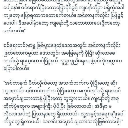
ပေါ့နော်။ ဝင်ရောက်ပြီးတော့ပြောပိုင်ခွင့် ကျနော်တို့မှာ မရှိတဲ့အခါ
ကျတော့ ပြောရတာကတောခက်တယ်။ အင်တာနက်လိုင်း ပြန်ဖွင့်
ပေးပါ။ ဒီအပေါ်မှာတော့ ကျနော်တို့ သဘောထားပေးဖို့ကတော့
ခက်တယ်။”
စစ်ရေးတင်းမာမှု ဖြစ်ပွားနေတဲ့ဒေသအတွင်း အင်တာနက်လိုင်း
ဖြတ်တောက်မှုဟာ ဒေသတွင်း အခြေနေကို ပိုပြီး ဆိုးလာစေ
တယ်လို့ ရသေ့တောင်မြို့နယ် လူမှုကူညီရေးအဖွဲ့ဝင်ကိုဘက္ကာက
ပြောပါတယ်။
“အင်တာနက် ပိတ်လိုက်တော့ အဘက်ဘက်က ပိုပြီးတော့ ဆိုး
သွားတယ်။ စစ်တပ်ဘက်က ပိုပြီးတော့ အလုပ်လုပ်လို့ ရအောင်
အမှောင်ချထားတာနဲ့ ပိုပြီးတော့ တူသွားတယ်။ ကျနော်တို့ အခု
တိုက်ပွဲတွေက အများကြီး ပိုပိုပြီး ဖြစ်လာတယ်။ အဲဒီမှာ မ
လိုလားအပ်တဲ့ ပြဿနာတွေ ရှိလာတယ်။ လူ့အခွင့်အရေး ချိုးဖေါ
က်မှုတွေ ရှိလာမယ်။ သတင်းအမှောင် ချထားသလိုဖြစ်တာပေါ့။”