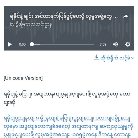
ရခိုင်နဲ့ ချင်း အင်တာနက်ပြန်ဖွင့်ပေးဖို့ လူမှုအဖွဲ့တွေ တောင်းဆို
by
ဗွီအိုအေသတင်းဌာန
No media source currently available
0:00
7:59
တိုက်ရိုက် လင့်ခ်
[Unicode Version]
ရခိုငျနဲ့ ခငြျး အငျတာနကျပွနျဖှင့ျပေးဖို့ လူမှုအဖှဲ့တှေ တော
ငျးဆို
ရခိုငျပွညျနယျ ၈ မွို့နယျနဲ့ ခငြျးပွညျနယျ၊ ပလကျဝမွို့နယျ
တှမှော အဖွတျတောကျခံနရေတဲ့ အငျတာနကျ ဆကျသှယျမှုကို
ပွနျဖှင့ျပေးဖို့ လူမှုအဖှဲ့အစညျး -၁၀၅ဖှဲ့ကနေ ဒီကနေ့ တောငျး