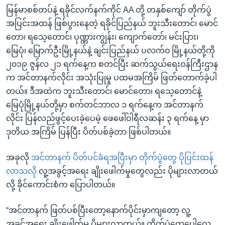
မြန်မာစစ်တပ်နဲ့ ရခိုင်လက်နက်ကိုင် AA တို့ တနှစ်ကျော် တိုက်ပွဲ
အပြင်းအထန် ဖြစ်ပွားနေတဲ့ ရခိုင်ပြည်နယ် ဘူးသီးတောင်၊ မောင်
တော၊ ရသေ့တောင်၊ ပုဏ္ဏားကျွန်း၊ ကျောက်တော်၊ မင်းပြား၊
မြေပုံ၊ မြောက်ဦးမြို့နယ်နဲ့ ချင်းပြည်နယ် ပလက်၀ မြို့နယ်တို့ကို
၂၀၁၉ ဇွန်လ ၂၁ ရက်နေ့က စတင်ပြီး ဆက်သွယ်ရေးဝန်ကြီးဌာန
က အင်တာနက်လိုင်း အသုံးပြုမှု ပထမအကြိမ် ဖြတ်တောက်ခဲ့ပါ
တယ်။ ဒီအထဲက ဘူးသီးတောင်၊ မောင်တော၊ ရသေ့တောင်နဲ့
မြေပုံမြို့နယ်တို့မှာ စက်တင်ဘာလ ၁ ရက်နေ့က အင်တာနက်
လိုင်း ပြန်လည်ဖွင့်ပေးခဲ့ပေမဲ့ ဖေဖေါ်ဝါရီလဆန်း ၃ ရက်နေ့ မှာ
ဒုတိယ အကြိမ် ပြန်ပြီး ပိတ်ပစ်ခဲ့တာ ဖြစ်ပါတယ်။
အခုလို
အင်တာနက် ပိတ်ပင်ခံရအပြီးမှာ တိုက်ပွဲတွေ ပိုပြင်းထန်
လာသလို
လူ့အခွင့်အရေး ချိုးဖေါက်မှုတွေလည်း ပိုများလာတယ်
လို့ ခိုင်ကောင်းစံက ပြောပါတယ်။
“အင်တာနက် ဖြတ်ပစ်ပြီးတော့နောက်ပိုင်းမှာကျတော့ လူ့
အခွင့်အရေး ချိုးဖေါက်မှု ပိုများလာတယ်။ တိုက်ပွဲတွေပေါ့လေ…