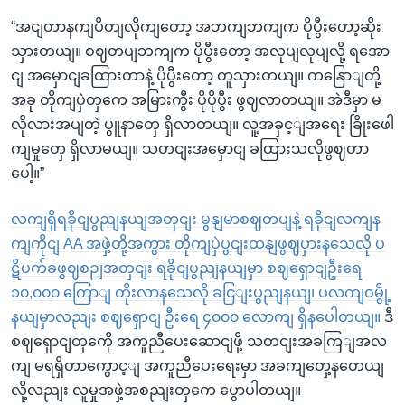
“အငျတာနကျပိတျလိုကျတော့ အဘကျဘကျက ပိုပွီးတော့ဆိုး
သှားတယျ။ စဈတပျဘကျက ပိုပွီးတော့ အလုပျလုပျလို့ ရအော
ငျ အမှောငျခထြားတာနဲ့ ပိုပွီးတော့ တူသှားတယျ။ ကနြောျတို့
အခု တိုကျပှဲတှကေ အမြားကွီး ပိုပိုပွီး ဖွဈလာတယျ။ အဲဒီမှာ မ
လိုလားအပျတဲ့ ပွူနာတှေ ရှိလာတယျ။ လူ့အခှင့ျအရေး ခြိုးဖေါ
ကျမှုတှေ ရှိလာမယျ။ သတငျးအမှောငျ ခထြားသလိုဖွဈတာ
ပေါ့။”
လကျရှိရခိုငျပွညျနယျအတှငျး မွနျမာစဈတပျနဲ့ ရခိုငျလကျန
ကျကိုငျ AA အဖှဲ့တို့အကွား တိုကျပှဲပွငျးထနျဖွဈပှားနသေလို ပ
ဋိပက်ခဖွဈစဉျအတှငျး ရခိုငျပွညျနယျမှာ စဈရှောငျဦးရေ
၁၀,၀၀၀ ကြောျ တိုးလာနသေလို ခငြျးပွညျနယျ၊ ပလကျဝမွို့
နယျမှာလညျး စဈရှောငျ ဦးရေ ၄၀၀၀ လောကျ ရှိနပေါတယျ။
ဒီ
စဈရှောငျတှကေို အကူညီပေးဆောငျဖို့ သတငျးအခကြျအလ
ကျ မရရှိတာကွောင့ျ အကူညီပေးရေးမှာ အခကျတှေ့နတေယျ
လို့လညျး လူမှုအဖှဲ့အစညျးတှကေ ပွောပါတယျ။