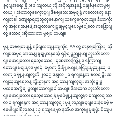
ခှင့ျအရေးခြိုးဖေါကျတယျလို့ အစိုးရအနနေဲ့ ဝနျခံနတောဖွဈ
တယျ။ အဲတာတှကွေောင့ျ ဒီစဈဘေးအဖွဈနဲ့ ကလေးတှေ နော
ကျတခါ ဒဏျရာရတဲ့သူတှနေောကျ သကွေကွေတယျ။ ဒီဟာကွီး
ကို အစိုးရအနနေဲ့ အငျတာနကျပွနျဖှင့ျပေးဖို့ပေါ့လေ ကနြောျ
တို့ တောငျးဆိုထားတာ ဖွဈပါတယျ။
မွနျမာစဈတပျနဲ့ ရခိုငျလကျနကျကိုငျ AA တို့ တနှဈကြောျ တို
ကျပှဲအပွငျးအထနျ ဖွဈပှားနတေဲ့ ရခိုငျပွညျနယျ ဘူးသီးတော
ငျ၊ မောငျတော၊ ရသေ့တောငျ၊ ပုဏ်ဏားကြှနျး၊ ကြောကျ
တောျ၊ မငျးပွား၊ မွပေုံ၊ မွောကျဦးမွို့နယျနဲ့ ခငြျးပွညျနယျ ပ
လကျ၀ မွို့နယျတို့ကို ၂၀၁၉ ဇှနျလ ၂၁ ရကျနေ့က စတငျပွီး ဆ
ကျသှယျရေးဝနျကွီးဌာနက အငျတာနကျလိုငျး အသုံးပွုမှု
ပထမအကွိမျ ဖွတျတောကျခဲ့ပါတယျ။ ဒီအထဲက ဘူးသီးတော
ငျ၊ မောငျတော၊ ရသေ့တောငျနဲ့ မွပေုံမွို့နယျတို့မှာ စကျတငျဘာ
လ ၁ ရကျနေ့က အငျတာနကျလိုငျး ပွနျလညျဖှင့ျပေးခဲ့ပမေဲ့ ဖ
ဖေေါျဝါရီလဆနျး ၃ ရကျနေ့ မှာ ဒုတိယ အကွိမျ ပွနျပွီး ပိတျပ