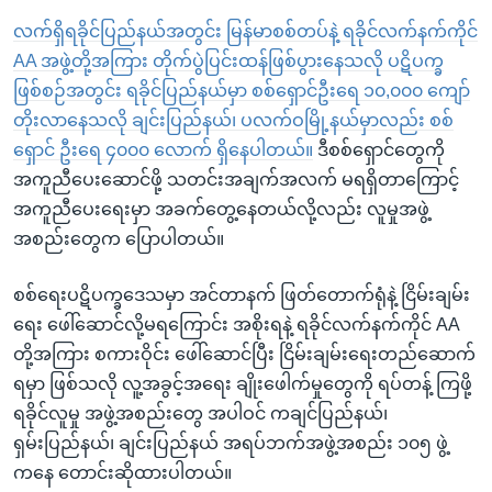
လက်ရှိရခိုင်ပြည်နယ်အတွင်း မြန်မာစစ်တပ်နဲ့ ရခိုင်လက်နက်ကိုင်
AA အဖွဲ့တို့အကြား တိုက်ပွဲပြင်းထန်ဖြစ်ပွားနေသလို ပဋိပက္ခ
ဖြစ်စဉ်အတွင်း ရခိုင်ပြည်နယ်မှာ စစ်ရှောင်ဦးရေ ၁၀,၀၀၀ ကျော်
တိုးလာနေသလို ချင်းပြည်နယ်၊ ပလက်ဝမြို့နယ်မှာလည်း စစ်
ရှောင် ဦးရေ ၄၀၀၀ လောက် ရှိနေပါတယ်။
ဒီစစ်ရှောင်တွေကို
အကူညီပေးဆောင်ဖို့ သတင်းအချက်အလက် မရရှိတာကြောင့်
အကူညီပေးရေးမှာ အခက်တွေ့နေတယ်လို့လည်း လူမှုအဖွဲ့
အစည်းတွေက ပြောပါတယ်။
စစ်ရေးပဋိပက္ခဒေသမှာ အင်တာနက် ဖြတ်တောက်ရုံနဲ့ ငြိမ်းချမ်း
ရေး ဖေါ်ဆောင်လို့မရကြောင်း အစိုးရနဲ့ ရခိုင်လက်နက်ကိုင် AA
တို့အကြား စကားဝိုင်း ဖေါ်ဆောင်ပြီး ငြိမ်းချမ်းရေးတည်ဆောက်
ရမှာ ဖြစ်သလို လူ့အခွင့်အရေး ချိုးဖေါက်မှုတွေကို ရပ်တန့် ကြဖို့
ရခိုင်လူမှု အဖွဲ့အစည်းတွေ အပါဝင် ကချင်ပြည်နယ်၊
ရှမ်းပြည်နယ်၊ ချင်းပြည်နယ် အရပ်ဘက်အဖွဲ့အစည်း ၁၀၅ ဖွဲ့
ကနေ တောင်းဆိုထားပါတယ်။