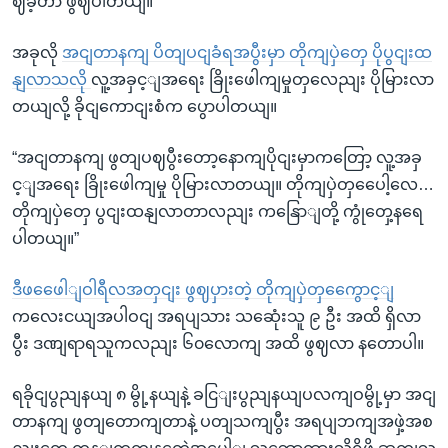
ဈခဲ့တာ ဖွဈပါတယျ။
အခုလို
အငျတာနကျ ပိတျပငျခံရအပွီးမှာ တိုကျပှဲတှေ ပိုပွငျးထ
နျလာသလို
လူ့အခှင့ျအရေး ခြိုးဖေါကျမှုတှလေညျး ပိုမြားလာ
တယျလို့ ခိုငျကောငျးစံက ပွောပါတယျ။
“အငျတာနကျ ဖွတျပဈပွီးတော့နောကျပိုငျးမှာကတြော့ လူ့အခှ
င့ျအရေး ခြိုးဖေါကျမှု ပိုမြားလာတယျ။ တိုကျပှဲတှပေေါ့လေ…
တိုကျပှဲတှေ ပွငျးထနျလာတာလညျး ကနြောျတို့ ကွုံတှေ့နရေ
ပါတယျ။”
ဒီဖဖေေါျဝါရီလအတှငျး ဖွဈပှားတဲ့ တိုကျပှဲတှကွေောင့ျ
ကလေးငယျအပါဝငျ အရပျသား သဆေုံးသူ ၉ ဦး အထိ ရှိလာ
ပွီး ဒဏျရာရသူကလညျး ၆၀လောကျ အထိ ဖွဈလာ နတောပါ။
ရခိုငျပွညျနယျ ၈ မွို့နယျနဲ့ ခငြျးပွညျနယျပလကျဝမွို့မှာ အငျ
တာနကျ ဖွတျတောကျတာနဲ့ ပတျသကျပွီး အရပျဘကျအဖှဲ့အစ