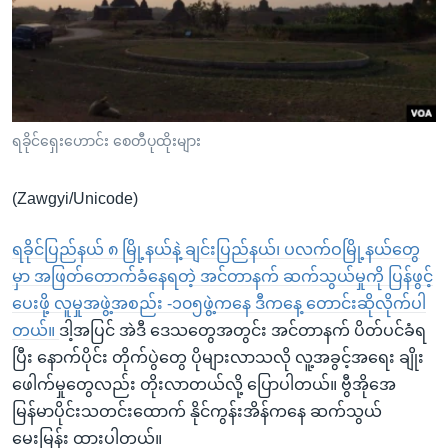
အ
သုတပဒေသာ အင်္ဂလိပ်စာ
ညွန်း
Learning English
စာမျက်နှာ
သို့
ဗွီအိုအေ လူမှုကွန်ယက်များ
ကျော်
ကြည့်
ရခိုင်ရှေးဟောင်း စေတီပုထိုးများ
ရန်
ဘာသာစကားများ
ရှာဖွေ
(Zawgyi/Unicode)
ရန်
နေရာ
ရခိုင်ပြည်နယ် ၈ မြို့နယ်နဲ့ ချင်းပြည်နယ်၊ ပလက်ဝမြို့နယ်တွေ
သို့
မှာ အဖြတ်တောက်ခံနေရတဲ့ အင်တာနက် ဆက်သွယ်မှုကို ပြန်ဖွင့်
ကျော်
ပေးဖို့ လူမှုအဖွဲ့အစည်း -၁၀၅ဖွဲ့ကနေ ဒီကနေ့ တောင်းဆိုလိုက်ပါ
ရန်
တယ်။
ဒါ့အပြင် အဲဒီ ဒေသတွေအတွင်း အင်တာနက် ပိတ်ပင်ခံရ
ပြီး နောက်ပိုင်း တိုက်ပွဲတွေ ပိုများလာသလို လူ့အခွင့်အရေး ချိုး
ဖေါက်မှုတွေလည်း တိုးလာတယ်လို့ ပြောပါတယ်။ ဗွီအိုအေ
မြန်မာပိုင်းသတင်းထောက် နိုင်ကွန်းအိန်ကနေ ဆက်သွယ်
မေးမြန်း ထားပါတယ်။