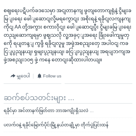
စဈရေးပဋိပက်ခဒသေမှာ အငျတာနကျ ဖွတျတောကျရုံနဲ့ ငွိမျးခ
မြျးရေး ဖေါျဆောငျလို့မရကွောငျး အစိုးရနဲ့ ရခိုငျလကျနကျ
ကိုငျ AA တို့အကွား စကားဝိုငျး ဖေါျဆောငျပွီး ငွိမျးခမြျးရေး
တညျဆောကျရမှာ ဖွဈသလို လူ့အခှင့ျအရေး ခြိုးဖေါကျမှုတှ
ကေို ရပျတန့ျ ကွဖို့ ရခိုငျလူမှု အဖှဲ့အစညျးတှေ အပါဝငျ ကခ
ငြျပွညျနယျ၊ ရှမျးပွညျနယျ၊ ခငြျးပွညျနယျ အရပျဘကျအ
ဖှဲ့အစညျး၁၀၅ ဖှဲ့ ကနေ တောငျးဆိုထားပါတယျ။
မျှဝေပါ
Follow us
ဆက်စပ်သတင်းများ ...
ရခိုင်မှာ အင်တာနက်ဖြတ်တာ ဘာအကျိုးရှိသလဲ …
ပလက်ဝနဲ့ ရခိုင်မြောက်ပိုင်းမြို့နယ်တချို့မှာ တိုက်ပွဲပြင်းထန်