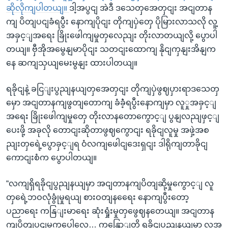
ဆိုလိုကျပါတယျ။
ဒါ့အပွငျ အဲဒီ ဒသေတှအေတှငျး အငျတာန
ကျ ပိတျပငျခံရပွီး နောကျပိုငျး တိုကျပှဲတှေ ပိုမြားလာသလို လူ့
အခှင့ျအရေး ခြိုးဖေါကျမှုတှလေညျး တိုးလာတယျလို့ ပွောပါ
တယျ။ ဗှီအိုအမွေနျမာပိုငျး သတငျးထောကျ နိုငျကှနျးအိနျက
နေ ဆကျသှယျမေးမွနျး ထားပါတယျ။
ရခိုငျနဲ့ ခငြျးပွညျနယျတှအေတှငျး တိုကျပှဲဖွဈပှားရာဒသေတှ
မှော အငျတာနကျဖွတျတောကျ ခံခဲံ့ရပွီးနောကျမှာ လူှုအခှင့ျ
အရေး ခြိုးဖေါကျမှုတှေ တိုးလာနတောကွောင့ျ ပွနျလညျဖှင့ျ
ပေးဖို့ အခုလို တောငျးဆိုတာဖွဈကွောငျး ရခိုငျလူမှု အဖှဲ့အစ
ညျးတှရေဲ့ပွောခှင့ျရ ဝံလကျဖေါငျဒေးရှငျး ဒါရိုကျတာခိုငျ
ကောငျးစံက ပွောပါတယျ။
“လကျရှိရခိုငျပွညျနယျမှာ အငျတာနကျပိတျဆို့မှုကွောင့ျ လူ
တှရေဲ့ဘဝလုံခွုံမှုရယျ စားဝတျနရေေး နောကျပွီးတော့
ပညာရေး ကနြျးမာရေး ဆုံးရှုံးမှုတှဖွေဈနတေယျ။ အငျတာန
ကျပိတျပငျမှုကပေါ့လေ… ကနြောျတို့ ရခိုငျပွညျနယျမှာ လူ့အ