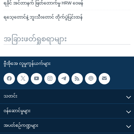
ရခိုင် အင်တာနက် ဖြတ်တောက်မှု HRW ဝေဖန်
ရသေ့တောင်နဲ့ ဘူးသီးတောင် တိုက်ပွဲပြင်းထန်
အခြားဖတ်ရှုစရာများ
ဗွီအိုအေ လူမှုကွန်ယက်များ
သတင်း
၀န်ဆောင်မှုများ
အပတ်စဉ်ကဏ္ဍများ