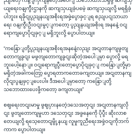
ညျးတှေ ကန့ျကှကျနတေဲ့အပေါျ သဘောထားသိရှိဖို့ ဆကျသှ
ယျရေးဝနျကွီးဌာနကို ဆကျသှယျခဲ့ပမေဲ့ ဆကျသှယျလို့ မရရှိခဲ့
ပါဘူး။ ရခိုငျပွညျနယျအစိုးရအဖှဲ့ပွောခှင့ျရ စညျပငျသာယာ
ရေး ဝနျကွီးဦးဝငျးမွင့ျကတော့ ပွညျနယျအစိုးရ အနနေဲ့ ဝငျ
ရောကျပွောပိုငျခှင့ျ မရှိဘူးလို့ ပွောပါတယျ။
“ကနြောျတို့ပွညျနယျအစိုးရအနနေဲ့လညျး အငျတာနကျဖွတျ
တောကျခွငျး မဖွတျတောကျခွငျးဆိုတဲ့အပေါျမှာ ပွောလို့ မရ
ဘူးပေါ့နောျ။ ဝငျရောကျပွီးတော့ပွောပိုငျခှင့ျ ကနြောျတို့မှာ
မရှိတဲ့အခါကတြော့ ပွောရတာကတောခကျတယျ။ အငျတာနကျ
လိုငျးပွနျဖှင့ျပေးပါ။ ဒီအပေါျမှာတော့ ကနြောျတို့
သဘောထားပေးဖို့ကတော့ ခကျတယျ။”
စဈရေးတငျးမာမှု ဖွဈပှားနတေဲ့ဒသေအတှငျး အငျတာနကျလို
ငျး ဖွတျတောကျမှုဟာ ဒသေတှငျး အခွနေကေို ပိုပွီး ဆိုးလာစ
တေယျလို့ ရသေ့တောငျမွို့နယျ လူမှုကူညီရေးအဖှဲ့ဝငျကိုဘက်
ကာက ပွောပါတယျ။