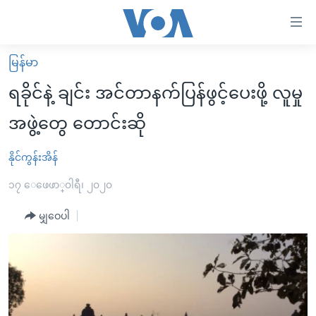
သုံး
ရ
လွယ်ကူ
မြန်မာ
မူလစာမျက်နှာ
စေ
ရခိုင်နဲ့ ချင်း အင်တာနက်ပြန်ဖွင့်ပေးဖို့ လူမှု
မြန်မာ
သည့်
အဖွဲ့တွေ တောင်းဆို
ကမ္ဘာ့သတင်းများ
Link
ဗွီဒီယို
နိုင်ငံတကာ
နိုင်ကွန်းအိန်
များ
သတင်းလွတ်လပ်ခွင့်
အမေရိကန်
၁၇ ေဖေဖာ္၀ါရီ၊ ၂၀၂၀
ပင်မ
ရပ်ဝန်းတခု လမ်းတခု အလွန်
တရုတ်
အကြောင်းအရာ
မျှဝေပါ
သို့
အင်္ဂလိပ်စာလေ့လာမယ်
အစ္စရေး-ပါလက်စတိုင်း
ကျော်
အပတ်စဉ်ကဏ္ဍများ
အမေရိကန်သုံးအီဒီယံ
ကြည့်
ရေဒီယိုနှင့်ရုပ်သံ အချက်အလက်များ
မကြေးမုံရဲ့ အင်္ဂလိပ်စာ
ရေဒီယို
ရန်
ပင်မ
ရေဒီယို/တီဗွီအစီအစဉ်
ရုပ်ရှင်ထဲက အင်္ဂလိပ်စာ
တီဗွီ