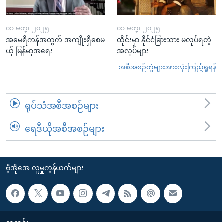
၀၁ မတ္၊ ၂၀၂၅
၀၁ မတ္၊ ၂၀၂၅
အမေရိကန်အတွက် အကျိုးရှိစေမ
ထိုင်းမှာ နိုင်ငံခြားသား မလုပ်ရတဲ့
ယ့် မြန်မာ့အရေး
အလုပ်များ
အစီအစဉ်တွဲများအားလုံးကြည့်ရှုရန်
ရုပ်သံအစီအစဉ်များ
ရေဒီယိုအစီအစဉ်များ
ဗွီအိုအေ လူမှုကွန်ယက်များ