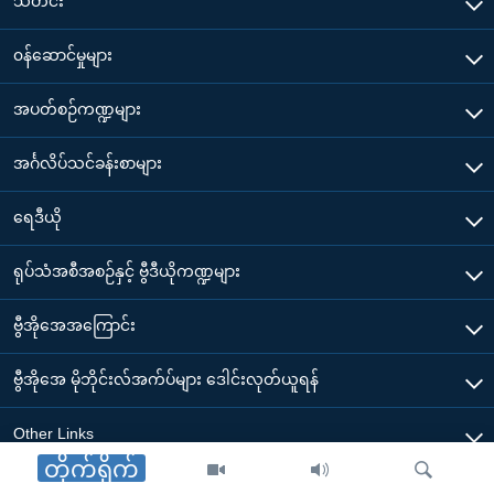
သတင်း
၀န်ဆောင်မှုများ
အပတ်စဉ်ကဏ္ဍများ
အင်္ဂလိပ်သင်ခန်းစာများ
ရေဒီယို
ရုပ်သံအစီအစဉ်နှင့် ဗွီဒီယိုကဏ္ဍများ
ဗွီအိုအေအကြောင်း
ဗွီအိုအေ မိုဘိုင်းလ်အက်ပ်များ ဒေါင်းလုတ်ယူရန်
Other Links
တိုက်ရိုက်