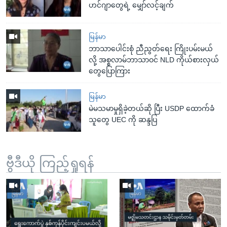
ဟင်ဂျာတွေရဲ့ မျှော်လင့်ချက်
မြန်မာ
ဘာသာပေါင်းစုံ ညီညွတ်ရေး ကြိုးပမ်းမယ်
လို့ အစ္စလာမ်ဘာသာဝင် NLD ကိုယ်စားလှယ်
တွေပြောကြား
မြန်မာ
မဲမသမာမှုရှိခဲ့တယ်ဆို ပြီး USDP ထောက်ခံ
သူတွေ UEC ကို ဆန္ဒပြ
ဗွီဒီယို ကြည့်ရှုရန်