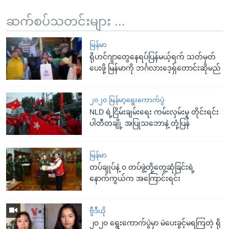
ဆက်စပ်သတင်းများ ...
မြန်မာ
ရိုဟင်ဂျာတွေနေရပ်ပြန်မယ့်ရက် သတ်မှတ်
ပေးဖို့ မြန်မာကို ဘင်္ဂလားဒေ့ရှ်တောင်းဆိုမည်
၂၀၂၀ မြန်မာ့ရွေးကောက်ပွဲ
NLD ရဲ့ငြိမ်းချမ်းရေး ကမ်းလှမ်းမှု တိုင်းရင်း
ပါတီတချို့ အပြုသဘောနဲ့ တုံ့ပြန်
မြန်မာ
တပ်ချုပ်နဲ့ ၀ တပ်ဖွဲ့တို့တွေ့ဆုံခြင်းရဲ့
နောက်ကွယ်က အကြောင်းရင်း
ဗွီဒီယို
၂၀၂၀ ရွေးကောက်ပွဲမှာ မဲပေးခွင့်မရကြတဲ့ ရို