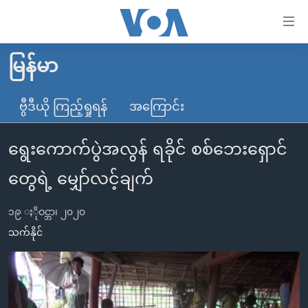
သုံး
ရ
လွယ်ကူ
မြန်မာ
မူလစာမျက်နှာ
စေ
မြန်မာ
ဗွီဒီယို ကြည့်ရှုရန်
အကြောင်း
သည့်
ကမ္ဘာ့သတင်းများ
Link
ရွေးကောက်ပွဲအလွန် ရခိုင် စစ်ဘေးရှောင်
ဗွီဒီယို
နိုင်ငံတကာ
များ
သတင်းလွတ်လပ်ခွင့်
အမေရိကန်
တွေရဲ့ မျှော်လင့်ချက်
ပင်မ
ရပ်ဝန်းတခု လမ်းတခု အလွန်
တရုတ်
အကြောင်းအရာ
၁၉ ႏိုဝင္ဘာ၊ ၂၀၂၀
သို့
အင်္ဂလိပ်စာလေ့လာမယ်
အစ္စရေး-ပါလက်စတိုင်း
သက်နိုင်
ကျော်
အပတ်စဉ်ကဏ္ဍများ
အမေရိကန်သုံးအီဒီယံ
ကြည့်
ရေဒီယိုနှင့်ရုပ်သံ အချက်အလက်များ
မကြေးမုံရဲ့ အင်္ဂလိပ်စာ
ရေဒီယို
ရန်
ပင်မ
ရေဒီယို/တီဗွီအစီအစဉ်
ရုပ်ရှင်ထဲက အင်္ဂလိပ်စာ
တီဗွီ