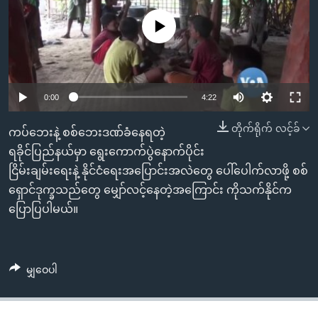
အ
သုတပဒေသာ အင်္ဂလိပ်စာ
ညွန်း
Learning English
No media source currently available
စာမျက်နှာ
သို့
ဗွီအိုအေ လူမှုကွန်ယက်များ
ကျော်
0:00
4:22
ကြည့်
ရန်
တိုက်ရိုက် လင့်ခ်
ဘာသာစကားများ
ကပ်ဘေးနဲ့ စစ်ဘေးဒဏ်ခံနေရတဲ့
ရှာဖွေ
ရခိုင်ပြည်နယ်မှာ ရွေးကောက်ပွဲနောက်ပိုင်း
ရန်
ငြိမ်းချမ်းရေးနဲ့ နိုင်ငံရေးအပြောင်းအလဲတွေ ပေါ်ပေါက်လာဖို့ စစ်
နေရာ
ရှောင်ဒုက္ခသည်တွေ မျှော်လင့်နေတဲ့အကြောင်း ကိုသက်နိုင်က
သို့
ပြောပြပါမယ်။
ကျော်
ရန်
မျှဝေပါ