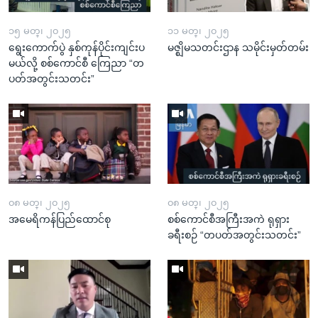
၁၅ မတ္၊ ၂၀၂၅
၁၁ မတ္၊ ၂၀၂၅
ရွေးကောက်ပွဲ နှစ်ကုန်ပိုင်းကျင်းပ
မဇ္ဈိမသတင်းဌာန သမိုင်းမှတ်တမ်း
မယ်လို့ စစ်ကောင်စီ ကြေညာ “တ
ပတ်အတွင်းသတင်း”
၀၈ မတ္၊ ၂၀၂၅
၀၈ မတ္၊ ၂၀၂၅
အမေရိကန်ပြည်ထောင်စု
စစ်ကောင်စီအကြီးအကဲ ရုရှား
ခရီးစဉ် “တပတ်အတွင်းသတင်း”