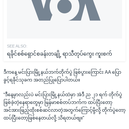
SEE ALSO:
ရခိုင်စစ်ရှောင်စခန်းတချို့ ရာသီတုပ်ကွေး ကူးစက်
ဒီကနေ့ မင်းပြားမြို့နယ်ဘက်တိုက်ပွဲ ဖြစ်ပွားကြောင်း AA ပြော
ခွင့်ရခိုင်သုခက အတည်ပြုပြောပါတယ်။
“ဒီနေ့မှာလည်းပဲ မင်းပြားမြို့နယ်ထဲမှာ အဲဒီ ည ၂၁ ရက် တိုက်ပွဲ
ဖြစ်ခဲ့တဲ့နေရာတွေမှာ မြန်မာစစ်တပ်ဘက်က ထပ်ပြီးတော့
အင်အားဖြည့်ထိုးစစ်ဆင်လာတဲ့အတွက်ကြောင့်မို့လို့ တိုက်ပွဲတော့
ထပ်ပြီးတော့ဖြစ်နေတယ်လို့ သိရတယ်ဗျ။”