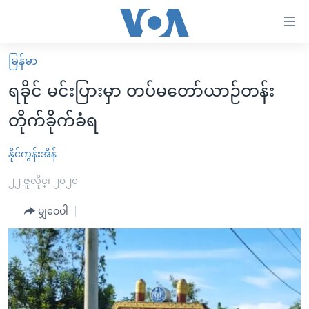
သုံး
ရ
လွယ်ကူ
မြန်မာ
မူလစာမျက်နှာ
စေ
ရခိုင် မင်းပြားမှာ တပ်မတော်ယာဉ်တန်း
မြန်မာ
သည့်
တိုက်ခိုက်ခံရ
ကမ္ဘာ့သတင်းများ
Link
ဗွီဒီယို
နိုင်ငံတကာ
နိုင်ကွန်းအိန်
များ
သတင်းလွတ်လပ်ခွင့်
အမေရိကန်
၂၂ ဇူလိုင္၊ ၂၀၂၀
ပင်မ
ရပ်ဝန်းတခု လမ်းတခု အလွန်
တရုတ်
အကြောင်းအရာ
မျှဝေပါ
သို့
အင်္ဂလိပ်စာလေ့လာမယ်
အစ္စရေး-ပါလက်စတိုင်း
ကျော်
အပတ်စဉ်ကဏ္ဍများ
အမေရိကန်သုံးအီဒီယံ
ကြည့်
ရေဒီယိုနှင့်ရုပ်သံ အချက်အလက်များ
မကြေးမုံရဲ့ အင်္ဂလိပ်စာ
ရေဒီယို
ရန်
ပင်မ
ရေဒီယို/တီဗွီအစီအစဉ်
ရုပ်ရှင်ထဲက အင်္ဂလိပ်စာ
တီဗွီ