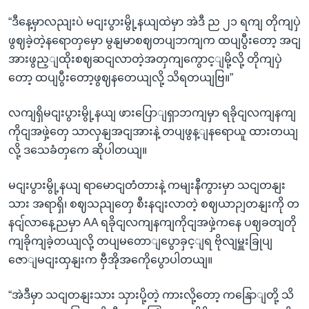
“ဒီနေ့မှာလညျးပဲ မငျးပွားမွို့နယျထဲမှာ အဲဒီ ည ၂၁ ရကျ တိုကျပှဲ
ဖွဈခဲ့တဲ့နရောတှမှော မွနျမာစဈတပျဘကျက ထပျပွီးတော့ အငျ
အားဖွည့ျထိုးစဈဆငျလာတဲ့အတှကျကွောင့ျမို့လို့ တိုကျပှဲ
တော့ ထပျပွီးတော့ဖွဈနတေယျလို့ သိရတယျဗြ။”
လကျရှိမငျးပွားမွို့နယျ ဖားပြောျရှာဘကျမှာ ရခိုငျလကျနကျ
ကိုငျအဖှဲ့တှေ သာလှနျအငျအားနဲ့ တပျဖွန့ျနရောယူ ထားတယျ
လို့ ဒသေခံတှကေ ဆိုပါတယျ။
မငျးပွားမွို့နယျ ရာမောငျတံတားနဲ့ ကမျးနီကွားမှာ သငျတနျး
သား အရာရှိ၊ စဈသညျတှေ စီးနငျးလာတဲ့ စဈယာဉျတနျးကို တ
နငျ်လာနေ့ညမှာ AA ရခိုငျလကျနကျကိုငျအဖှဲ့ကနေ ပဈခတျတို
ကျခိုကျခဲ့တယျလို့ တပျမတောျပွောခှင့ျရ ဗိုလျမှူးခြုပျ
ဇောျမငျးထှနျးက ဗှီအိုအကေိုပွောပါတယျ။
“အဲဒီမှာ သငျတနျးသား သှားပို့တဲ့ ကားလို့တော့ ကနြောျတို့ သိ