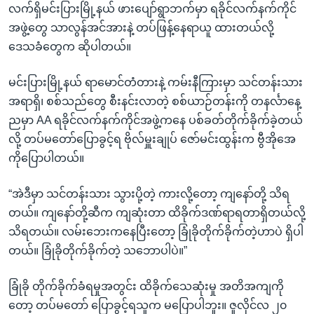
လက်ရှိမင်းပြားမြို့နယ် ဖားပျော်ရွာဘက်မှာ ရခိုင်လက်နက်ကိုင်
အဖွဲ့တွေ သာလွန်အင်အားနဲ့ တပ်ဖြန့်နေရာယူ ထားတယ်လို့
ဒေသခံတွေက ဆိုပါတယ်။
မင်းပြားမြို့နယ် ရာမောင်တံတားနဲ့ ကမ်းနီကြားမှာ သင်တန်းသား
အရာရှိ၊ စစ်သည်တွေ စီးနင်းလာတဲ့ စစ်ယာဉ်တန်းကို တနင်္လာနေ့
ညမှာ AA ရခိုင်လက်နက်ကိုင်အဖွဲ့ကနေ ပစ်ခတ်တိုက်ခိုက်ခဲ့တယ်
လို့ တပ်မတော်ပြောခွင့်ရ ဗိုလ်မှူးချုပ် ဇော်မင်းထွန်းက ဗွီအိုအေ
ကိုပြောပါတယ်။
“အဲဒီမှာ သင်တန်းသား သွားပို့တဲ့ ကားလို့တော့ ကျနော်တို့ သိရ
တယ်။ ကျနော်တို့ဆီက ကျဆုံးတာ ထိခိုက်ဒဏ်ရာရတာရှိတယ်လို့
သိရတယ်။ လမ်းဘေးကနေပြီးတော့ ခြုံခိုတိုက်ခိုက်တဲ့ဟာပဲ ရှိပါ
တယ်။ ခြုံခိုတိုက်ခိုက်တဲ့ သဘောပါပဲ။”
ခြုံခို တိုက်ခိုက်ခံရမှုအတွင်း ထိခိုက်သေဆုံးမှု အတိအကျကို
တော့ တပ်မတော် ပြောခွင့်ရသူက မပြောပါဘူး။ ဇူလိုင်လ ၂၀