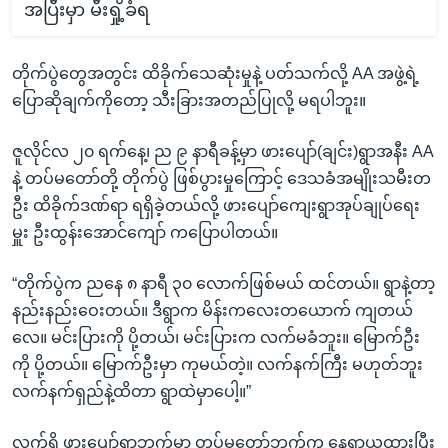
အပြီးမှာ မီးရှို့ခံရ
တိုက်ပွဲတွေအတွင်း ထိခိုက်သေဆုံးမှုနဲ့ ပတ်သက်လို့ AA အဖွဲ့ရဲ့
ပြောဆိုချက်ကိုတော့ သီးခြားအတည်ပြုလို့ မရပါဘူး။
ဇူလိုင်လ ၂၀ ရက်နေ့၊ ည ၉ နာရီခန့်မှာ ဖားပျော်(ချင်း)ရွာအနီး AA
နဲ့ တပ်မတော်တို့ တိုက်ပွဲ ဖြစ်ပွားမှုကြောင့် ဒေသခံအမျိုးသမီးတ
ဦး ထိခိုက်ဒဏ်ရာ ရရှိခဲ့တယ်လို့ ဖားပျော်ကျေးရွာအုပ်ချုပ်ရေး
မှူး ဦးထွန်းအောင်ကျော် ကပြောပါတယ်။
“တိုက်ပွဲက ညနေ ၈ နာရီ ၃၀ လောက်ဖြစ်မယ် ထင်တယ်။ ရွာနဲ့တာ့
နည်းနည်းဝေးတယ်။ ဒီရွာက မိန်းကလေးတယောက် ကျတယ်
လေ။ မင်းပြားကို ပို့တယ်၊ မင်းပြားက လက်မခံဘူး။ မြောက်ဦး
ကို ပို့တယ်။ မြောက်ဦးမှာ ကုမယ်တဲ့။ လက်နက်ကြီး မဟုတ်ဘူး
လက်နက်ရှည်နဲ့ထိတာ ရွာထဲမှာပေါ့။”
လက်ရှိ ဖားပျော်ရွာဘက်မှာ တပ်မတော်ဘက်က နေရာယူထားပြီး