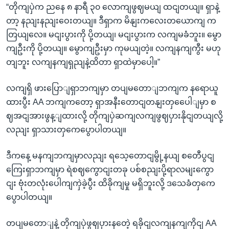
“တိုကျပှဲက ညနေ ၈ နာရီ ၃၀ လောကျဖွဈမယျ ထငျတယျ။ ရှာနဲ့
တာ့ နညျးနညျးဝေးတယျ။ ဒီရှာက မိနျးကလေးတယောကျ က
တြယျလေ။ မငျးပွားကို ပို့တယျ၊ မငျးပွားက လကျမခံဘူး။ မွော
ကျဦးကို ပို့တယျ။ မွောကျဦးမှာ ကုမယျတဲ့။ လကျနကျကွီး မဟု
တျဘူး လကျနကျရှညျနဲ့ထိတာ ရှာထဲမှာပေါ့။”
လကျရှိ ဖားပြောျရှာဘကျမှာ တပျမတောျဘကျက နရောယူ
ထားပွီး AA ဘကျကတော့ ရှာအနီးတောငျတနျးတှပေေါျမှာ စ
ဈအငျအားဖွန့ျထားလို့ တိုကျပှဲဆကျလကျဖွဈပှားနိုငျတယျလို့
လညျး ရှာသားတှကေပွောပါတယျ။
ဒီကနေ့ မနကျဘကျမှာလညျး ရသေ့တောငျမွို့နယျ စတေီပွငျ
ကြေးရှာဘကျမှာ ရဲစဈကွောငျးတခု ပစ်စညျးပို့ရာလမျးကွော
ငျး ဗုံးတလုံးပေါကျကှဲခဲ့ပွီး ထိခိုကျမှု မရှိဘူးလို့ ဒသေခံတှကေ
ပွောပါတယျ။
တပျမတောျနဲ့ တိုကျပှဲဖွဈပှားနတေဲ့ ရခိုငျလကျနကျကိုငျ AA