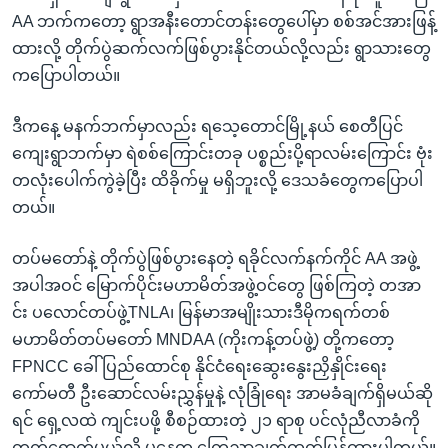
AA ဘက်ကတော့ ရွာအနီးတောင်တန်းတွေပေါ်မှာ စစ်အင်အားဖြန့်
ထားလို့ တိုက်ပွဲဆက်လက်ဖြစ်ပွားနိုင်တယ်လို့လည်း ရွာသားတွေ
ကပြောပါတယ်။
ဒီကနေ့ မနက်ဘက်မှာလည်း ရသေ့တောင်မြို့နယ် စေတီပြင်
ကျေးရွာဘက်မှာ ရဲစစ်ကြောင်းတခု ပစ္စည်းပို့ရာလမ်းကြောင်း ဗုံး
တလုံးပေါက်ကွဲခဲ့ပြီး ထိခိုက်မှု မရှိဘူးလို့ ဒေသခံတွေကပြောပါ
တယ်။
တပ်မတော်နဲ့ တိုက်ပွဲဖြစ်ပွားနေတဲ့ ရခိုင်လက်နက်ကိုင် AA အဖွဲ့
အပါအဝင် မြောက်ပိုင်းမဟာမိတ်အဖွဲ့ဝင်တွေ ဖြစ်ကြတဲ့ တအာ
င်း ပလောင်တပ်ဖွဲ့TNLA၊ မြန်မာအမျိုးသားဒီမိုကရက်တစ်
မဟာမိတ်တပ်မတော် MNDAA (ကိုးကန့်တပ်ဖွဲ့) တို့ကတော့
FPNCC ခေါ် ပြည်ထောင်စု နိုင်ငံရေးဆွေးနွေးညှိနှိုင်းရေး
ကော်မတီ ဦးဆောင်လမ်းညွှန်မှုနဲ့ လုံခြုံရေး အာမခံချက်ရှိမယ်ဆို
ရင် ရှေ့လထဲ ကျင်းပဖို့ စီစဉ်ထားတဲ့ ၂၁ ရာစု ပင်လုံညီလာခံကို
တက်ရောက်မယ်လို့ မနေ့က ကြေညာချက်ထုတ်ပြန်ထားပါတယ်။