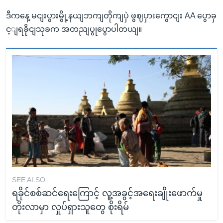
ဒီကနေ့ မငျးပွားမွို့နယျဘကျတိုကျပှဲ ဖွဈပှားကွောငျး AA ပွောခှ
င့ျရခိုငျသုခက အတညျပွုပွောပါတယျ။
SEE ALSO:
ရခိုင်စစ်ဆင်ရေးကြောင့် လူ့အခွင့်အရေးချိုးဖောက်မှု
တိုးလာမှာ လှုပ်ရှားသူတွေ စိုးရိမ်