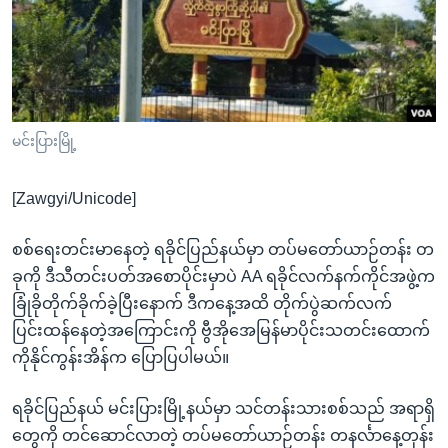
အ
သုတပဒေသာ အင်္ဂလိပ်စာ
ညွန်း
Learning English
စာမျက်နှာ
သို့
ဗွီအိုအေ လူမှုကွန်ယက်များ
ကျော်
ကြည့်
မင်းပြားမြို့
ရန်
ဘာသာစကားများ
ရှာဖွေ
[Zawgyi/Unicode]
ရန်
နေရာ
စစ်ရေးတင်းမာနေတဲ့ ရခိုင်ပြည်နယ်မှာ တပ်မတော်ယာဉ်တန်း တ
သို့
ခုကို ဒီသီတင်းပတ်အစောပိုင်းမှာပဲ AA ရခိုင်လက်နက်ကိုင်အဖွဲ့က
ကျော်
ခြုံခိုတိုက်ခိုက်ခဲ့ပြီးနောက် ဒီကနေ့အထိ တိုက်ပွဲဆက်လက်
ရန်
ပြင်းထန်နေတဲ့အကြောင်းကို ဗွီအိုအေမြန်မာပိုင်းသတင်းထောက်
ကိုနိုင်ကွန်းအိန်က ပြောပြပါမယ်။
ရခိုင်ပြည်နယ် မင်းပြားမြို့နယ်မှာ သင်တန်းသားစစ်သည် အရာရှိ
တွေကို တင်ဆောင်လာတဲ့ တပ်မတော်ယာဉ်တန်း တနင်္လာနေ့တုန်း