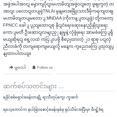
အဖှဲ့အပါအဝငျ မွောကျပိုငျးမဟာမိတျအဖှဲ့ဝငျတှေ ဖွဈကွတဲ့ တ
အာငျး ပလောငျတပျဖှဲ့TNLA၊ မွနျမာအမြိုးသားဒီမိုကရကျတဈ
မဟာမိတျတပျမတောျ MNDAA (ကိုးကန့ျတပျဖှဲ့) တို့ကတော့
FPNCC ခေါျ ပွညျထောငျစု နိုငျငံရေးဆှေးနှေးညှိနှိုငျးရေး
ကောျမတီ ဦးဆောငျလမျးညှှနျမှုနဲ့ လုံခွုံရေး အာမခံခကြျရှိ
မယျဆိုရငျ ရှေ့လထဲ ကငြျးပဖို့ စီစဉျထားတဲ့ ၂၁ ရာစု ပငျလုံ
ညီလာခံကို တကျရောကျမယျလို့ မနေ့က ကွညောခကြျထုတျပွ
နျထားပါတယျ။
မျှဝေပါ
Follow us
ဆက်စပ်သတင်းများ ...
ရခိုင်စစ်ရှောင်စခန်းတချို့ ရာသီတုပ်ကွေး ကူးစက်
ရသေ့တောင်က နယ်ခြားစောင့်စခန်းနှစ်ခု ရုပ်သိမ်းအပြီးမှာ မီးရှို့ခံရ