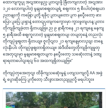
ထောကျကူပွု အငျအားဖွည့ျတငျးဖို့ ခြီတကျလာတဲ့ အငျအား
၁၂၀ လောကျပါတဲ့ မွနျမာစဈတပျရဲ့ စဈကား ၅ စီးပါတဲ့စဈယာ
ဉျတနျးကို ကနြောျတို့ ရခိုင့ျတပျတောျက နပွေီးတော့ ဖား
ပြောျခငြျးရှာနဲ့ တောငျပုတျကကွေားမှာ ကွားဖွတျဟန့ျတား
တိုကျခိုကျခဲ့တာ ရှိတယျဗြ။ ည ၉ နာရီကနေ ၂၁ ရကျနေ့ မနကျ
၅ နာရီအထိ စဈကူလာတဲ့ မွနျမာစဈတပျ၊ တပျတှနေဲ့ တညလုံး
တိုကျပှဲဖွဈတာ ရှိတယျ။ ဇူလိုငျလ ၂၁ ရကျနေ့မှာလညျး တနေ့
လုံးနီးပါး တိုကျပှဲဖွဈတာရှိတယျ။ အဲဒီထိတှေ့တိုကျခိုကျမှုတှ
အေတှငျးမှာ မွနျမာစဈတပျက နပွေီးတော့ သဆေုံးတာနဲ့ ဒဏျ
ရာရတာပေါငျးရငျ ၆၀ အထကျရှိတယျဗြ။”
တိုကျပှဲတှအေတှငျး ထိခိုကျသဆေုံးမှုနဲ့ ပတျသကျလို့ AA အဖှဲ့
ရဲ့ ပွောဆိုခကြျကိုတော့ သီးခွားအတညျပွုလို့ မရပါဘူး။