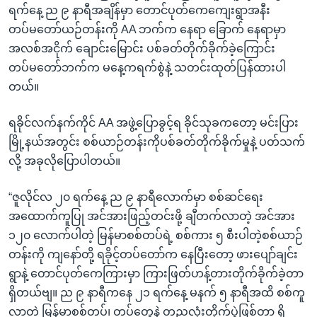
ရက်နေ့ ည ၉ နာရီအချိန်မှာ တောင်ပုတ်ကေကျေးရွာအနီး
တပ်မတော်ယဉ်တန်းကို AA ဘက်က နေရာ ခြောက် နေရာမှာ
အလစ်အငိုက် ချောင်းမြောင်း ပစ်ခတ်တိုက်ခိုက်ခဲ့ကြောင်း
တပ်မတော်ဘက်က မနေ့ကရက်စွဲနဲ့ သတင်းထုတ်ပြန်ထားပါ
တယ်။
ရခိုင်လက်နက်ကိုင် AA အဖွဲ့ပြောခွင့်ရ ခိုင်သုခကတော့ မင်းပြား
မြို့နယ်အတွင်း စစ်ယာဉ်တန်းကိုပစ်ခတ်တိုက်ခိုက်မှုနဲ့ ပတ်သက်
လို့ အခုလိုပြောပါတယ်။
“ဇူလိုင်လ ၂၀ ရက်နေ့ ည ၉ နာရီလောက်မှာ စစ်ဆင်ရေး
အထောက်ကူပြု အင်အားဖြည့်တင်းဖို့ ချီတက်လာတဲ့ အင်အား
၁၂၀ လောက်ပါတဲ့ မြန်မာစစ်တပ်ရဲ့ စစ်ကား ၅ စီးပါတဲ့စစ်ယာဉ်
တန်းကို ကျနော်တို့ ရခိုင့်တပ်တော်က နေပြီးတော့ ဖားပျော်ချင်း
ရွာနဲ့ တောင်ပုတ်ကေကြားမှာ ကြားဖြတ်ဟန့်တားတိုက်ခိုက်ခဲ့တာ
ရှိတယ်ဗျ။ ည ၉ နာရီကနေ ၂၁ ရက်နေ့ မနက် ၅ နာရီအထိ စစ်ကူ
လာတဲ့ မြန်မာစစ်တပ်၊ တပ်တွေနဲ့ တညလုံးတိုက်ပွဲဖြစ်တာ ရှိ