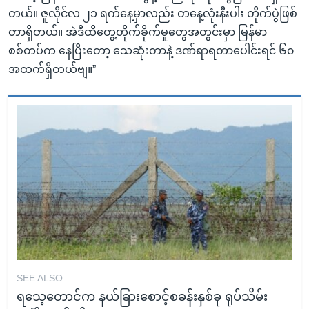
တယ်။ ဇူလိုင်လ ၂၁ ရက်နေ့မှာလည်း တနေ့လုံးနီးပါး တိုက်ပွဲဖြစ်
တာရှိတယ်။ အဲဒီထိတွေ့တိုက်ခိုက်မှုတွေအတွင်းမှာ မြန်မာ
စစ်တပ်က နေပြီးတော့ သေဆုံးတာနဲ့ ဒဏ်ရာရတာပေါင်းရင် ၆၀
အထက်ရှိတယ်ဗျ။”
SEE ALSO:
ရသေ့တောင်က နယ်ခြားစောင့်စခန်းနှစ်ခု ရုပ်သိမ်း