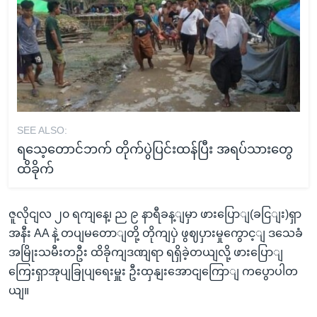
SEE ALSO:
ရသေ့တောင်ဘက် တိုက်ပွဲပြင်းထန်ပြီး အရပ်သားတွေ
ထိခိုက်
ဇူလိုငျလ ၂၀ ရကျနေ့၊ ည ၉ နာရီခန့ျမှာ ဖားပြောျ(ခငြျး)ရှာ
အနီး AA နဲ့ တပျမတောျတို့ တိုကျပှဲ ဖွဈပှားမှုကွောင့ျ ဒသေခံ
အမြိုးသမီးတဦး ထိခိုကျဒဏျရာ ရရှိခဲ့တယျလို့ ဖားပြောျ
ကြေးရှာအုပျခြုပျရေးမှူး ဦးထှနျးအောငျကြောျ ကပွောပါတ
ယျ။