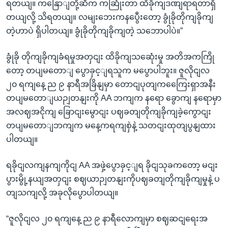
ရတယျ။ ကနြောျတို့ဆီက ကဆြုံးတာ ထိခိုကျဒဏျရာရတာရှိ
တယျလို့ သိရတယျ။ လမျးဘေးကနပွေီးတော့ ခွုံခိုတိုကျခိုကျ
တဲ့ဟာပဲ ရှိပါတယျ။ ခွုံခိုတိုကျခိုကျတဲ့ သဘောပါပဲ။”
ခွုံခို တိုကျခိုကျခံရမှုအတှငျး ထိခိုကျသဆေုံးမှု အတိအကကြို
တော့ တပျမတောျ ပွောခှင့ျရသူက မပွောပါဘူး။ ဇူလိုငျလ
၂၀ ရကျနေ့ ည ၉ နာရီအခြိနျမှာ တောငျပုတျကကြေေးရှာအနီး
တပျမတောျယဉျတနျးကို AA ဘကျက နရော ခွောကျ နရောမှာ
အလဈအငိုကျ ခြောငျးမွောငျး ပဈခတျတိုကျခိုကျခဲ့ကွောငျး
တပျမတောျဘကျက မနေ့ကရကျစှဲနဲ့ သတငျးထုတျပွနျထား
ပါတယျ။
ရခိုငျလကျနကျကိုငျ AA အဖှဲ့ပွောခှင့ျရ ခိုငျသုခကတော့ မငျး
ပွားမွို့နယျအတှငျး စဈယာဉျတနျးကိုပဈခတျတိုကျခိုကျမှုနဲ့ ပ
တျသကျလို့ အခုလိုပွောပါတယျ။
“ဇူလိုငျလ ၂၀ ရကျနေ့ ည ၉ နာရီလောကျမှာ စဈဆငျရေးအ