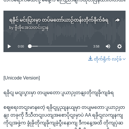
ရခိုင် မင်းပြားမှာ တပ်မတော်ယာဉ်တန်းတိုက်ခိုက်ခံရ
by
ဗွီအိုအေသတင်းဌာန
No media source currently available
0:00
3:58
တိုက်ရိုက် လင့်ခ်
[Unicode Version]
ရခိုငျ မငျးပွားမှာ တပျမတောျယာဉျတနျးတိုကျခိုကျခံရ
စဈရေးတငျးမာနတေဲ့ ရခိုငျပွညျနယျမှာ တပျမတောျယာဉျတ
နျး တခုကို ဒီသီတငျးပတျအစောပိုငျးမှာပဲ AA ရခိုငျလကျနကျ
ကိုငျအဖှဲ့က ခွုံခိုတိုကျခိုကျခဲ့ပွီးနောကျ ဒီကနေ့အထိ တိုကျပှဲဆ