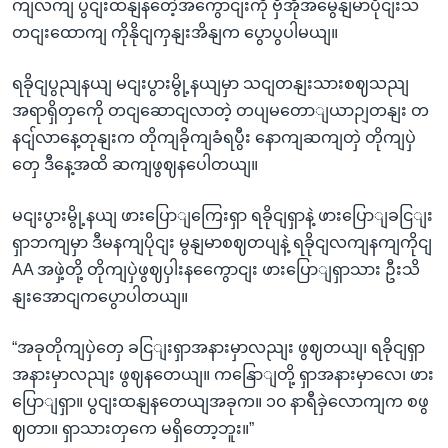
ကျလကျ ပွငျးထနျနတေဲ့အကွောငျးကို ဗှီအိုအမွေနျမာပိုငျးသ
တငျးထောကျ ကိုနိုငျကှနျးအိနျက ပွောပွပါမယျ။
ရခိုငျပွညျနယျ မငျးပွားမွို့နယျမှာ သငျတနျးသားစဈသညျ
အရာရှိတှကေို တငျဆောငျလာတဲ့ တပျမတောျယာဉျတနျး တ
နငျ်လာနေ့တုနျးက တိုကျခိုကျခံရပွီး နောကျဆကျတှဲ တိုကျပှဲ
တှေ ဒီနေ့အထိ ဆကျဖွဈနပေါတယျ။
မငျးပွားမွို့နယျ ဖားပြောျကြေးရှာ ရခိုငျရှာနဲ့ ဖားပြောျခငြျး
ရှာဘကျမှာ ဒီမနကျပိုငျး မွနျမာစဈတပျနဲ့ ရခိုငျလကျနကျကိုငျ
AA အဖှဲ့တို့ တိုကျပှဲဖွဈပှါးနကွေောငျး ဖားပြောျရှာသား ဦးသိ
နျးအောငျကပွောပါတယျ။
“အခုတိုကျပှဲတှေ ခငြျးရှာအနားမှာလညျး ဖွဈတယျ၊ ရခိုငျရှာ
အနားမှာလညျး ဖွဈနတေယျ။ ကနြောျတို့ ရှာအနားမှာလေ၊ ဖား
ပြောျရှာ။ ပွငျးထနျနတေယျအခုက။ ၁၀ နာရီခှဲလောကျက စဖွ
ဈတာ။ ရှာသားတှကေ မရှိတော့ဘူး။”