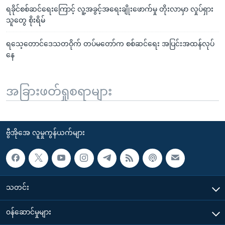
ရခိုင်စစ်ဆင်ရေးကြောင့် လူ့အခွင့်အရေးချိုးဖောက်မှု တိုးလာမှာ လှုပ်ရှား
သူတွေ စိုးရိမ်
ရသေ့တောင်ဒေသတဝိုက် တပ်မတော်က စစ်ဆင်ရေး အပြင်းအထန်လုပ်
နေ
အခြားဖတ်ရှုစရာများ
ဗွီအိုအေ လူမှုကွန်ယက်များ
သတင်း
၀န်ဆောင်မှုများ