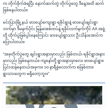
က တိုက်ခိုက်ခံရပြီး နောက်ဆက်တွဲ တိုက်ပွဲတွေ ဒီနေ့အထိ ဆက်
ဖြစ်နေပါတယ်။
မင်းပြားမြို့နယ် ဖားပျော်ကျေးရွာ ရခိုင်ရွာနဲ့ ဖားပျော်ချင်းရွာ
ဘက်မှာ ဒီမနက်ပိုင်း မြန်မာစစ်တပ်နဲ့ ရခိုင်လက်နက်ကိုင် AA အဖွဲ့
တို့ တိုက်ပွဲဖြစ်ပွါးနေကြောင်း ဖားပျော်ရွာသား ဦးသိန်းအောင်က
ပြောပါတယ်။
“အခုတိုက်ပွဲတွေ ချင်းရွာအနားမှာလည်း ဖြစ်တယ်၊ ရခိုင်ရွာအနား
မှာလည်း ဖြစ်နေတယ်။ ကျနော်တို့ ရွာအနားမှာလေ၊ ဖားပျော်ရွာ။
ပြင်းထန်နေတယ်အခုက။ ၁၀ နာရီခွဲလောက်က စဖြစ်တာ။
ရွာသားတွေက မရှိတော့ဘူး။”