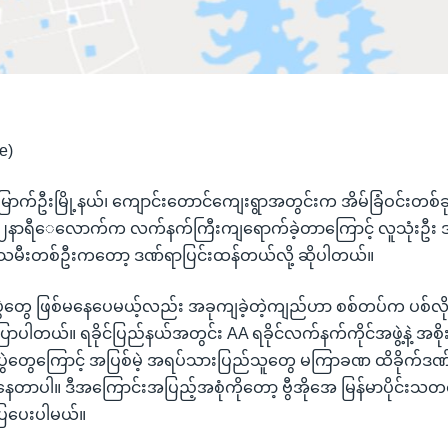
e)
မြောက်ဦးမြို့နယ်၊ ကျောင်းတောင်ကျေးရွာအတွင်းက အိမ်ခြံဝင်းတစ်ခု
၂နာရီေလောက်က လက်နက်ကြီးကျရောက်ခဲ့တာကြောင့် လူသုံးဦး ဒဏ်ရ
းသမီးတစ်ဦးကတော့ ဒဏ်ရာပြင်းထန်တယ်လို့ ဆိုပါတယ်။
ပွဲတွေ ဖြစ်မနေပေမယ့်လည်း အခုကျခဲ့တဲ့ကျည်ဟာ စစ်တပ်က ပစ်လို
ါတယ်။ ရခိုင်ပြည်နယ်အတွင်း AA ရခိုင်လက်နက်ကိုင်အဖွဲ့နဲ့ အစိုး
ွဲတွေကြောင့် အပြစ်မဲ့ အရပ်သားပြည်သူတွေ မကြာခဏ ထိခိုက်ဒဏ
နေတာပါ။ ဒီအကြောင်းအပြည့်အစုံကိုတော့ ဗွီအိုအေ မြန်မာပိုင်းသတ
ပြပေးပါမယ်။