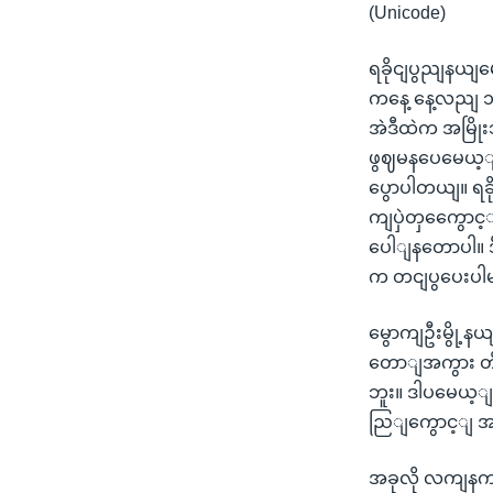
(Unicode)
ရခိုငျပွညျနယျမ
ကနေ့ နေ့လညျ ၁
အဲဒီထဲက အမြို
ဖွဈမနပေမေယ့
ပွောပါတယျ။ ရခိ
ကျပှဲတှကွေောင
ပေါျနတောပါ။ ဒီ
က တငျပွပေးပါ
မွောကျဦးမွို့န
တောျအကွား တိုက
ဘူး။ ဒါပမေယ့
ညြျကွောင့ျ အရ
အခုလို လကျနကျ