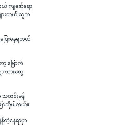
ျတယ် ကျနော်ရော
 များတယ် သူက
က်ပြေးနေရတယ်
တော့ မြောက်
်ရွာ သားတွေ
် သတင်းမှန်
ပြောဆိုပါတယ်။
်တဲ့နေရာမှာ