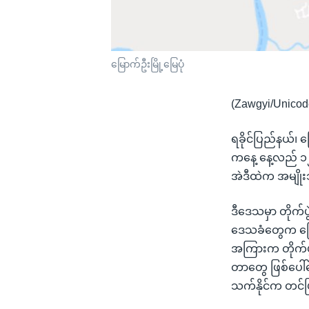
မြောက်ဦးမြို့မြေပုံ
(Zawgyi/Unicod
ရခိုင်ပြည်နယ်၊ 
ကနေ့ နေ့လည် ၁
အဲဒီထဲက အမျို
ဒီဒေသမှာ တိုက်
ဒေသခံတွေက ပြောပ
အကြားက တိုက်ပ
တာတွေ ဖြစ်ပေါ်
သက်နိုင်က တင်