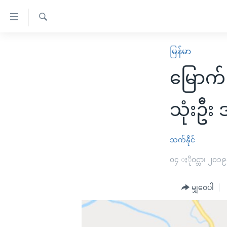
သုံး
ရ
ရှာဖွေ
လွယ်ကူ
မူလစာမျက်နှာ
မြန်မာ
ရ
စေ
မြန်မာ
လာ
မြောက်
သည့်
ဒ်
ကမ္ဘာ့သတင်းများ
Link
ဗွီဒီယို
နိုင်ငံတကာ
သုံးဦး
များ
သတင်းလွတ်လပ်ခွင့်
အမေရိကန်
ပင်မ
ရပ်ဝန်းတခု လမ်းတခု အလွန်
တရုတ်
သက်နိုင်
အကြောင်းအရာ
အင်္ဂလိပ်စာလေ့လာမယ်
အစ္စရေး-ပါလက်စတိုင်း
၀၄ ႏိုဝင္ဘာ၊ ၂၀၁၉
သို့
အပတ်စဉ်ကဏ္ဍများ
အမေရိကန်သုံးအီဒီယံ
ကျော်
မျှဝေပါ
ကြည့်
ရေဒီယိုနှင့်ရုပ်သံ အချက်အလက်များ
မကြေးမုံရဲ့ အင်္ဂလိပ်စာ
ရေဒီယို
ရန်
ရေဒီယို/တီဗွီအစီအစဉ်
ရုပ်ရှင်ထဲက အင်္ဂလိပ်စာ
တီဗွီ
ပင်မ