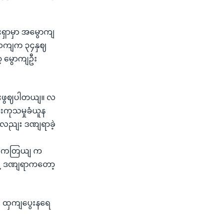
းရှာမှာ အမွောကျ
အသကျက ၃၄နှဈ
့ မွောကျဦး
တဦးဖွဈပါတယျ။ လ
ေးကုသမှုခံယူန
ျလညျး ဒဏျရာခဲ့
ကွီးကတြယျ က
ဲ့ ဒဏျရာကတော့
 ထှကျပွေးနရေ