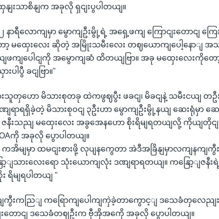
ှနျးသာစိနျက အခုလို ရှငျးပွပါတယျ။
 ၁၂ နာရီလောကျမှာ မွောကျဦးမွို့ရဲ့ အရှေ့ဖကျ ကြောငျးတောငျ ကြေ
ော့ မထှေးလေး ဆိုတဲ့ အမြိုးသမီးလေး တဈယောကျပေါ့နောျ 
 ဘယျဖကျပေါငျကို အမွောကျဆံ ထိတယျဗြာ။ အခု မထှေးလေးကိုတော
ှားပါပွီ ခငျဗြာ။"
သူတှဟော မိသားစုတခု ထဲကဖွဈပွီး ဖခငျ၊ မိခငျနဲ့ သမီးငယျ 
ဒဏျရာရရှိခဲ့တဲ့ မိသားစုဝငျ ၃ဦးဟာ မွောကျဦးမွို့နယျ ဆေးရုံမှာ ဆ
ဲက ဇနီးသညျ မထှေးလေး အခွအေနဟော စိုးရိမျရတယျလို့ ကိုယျတိုင
VOAကို အခုလို ပွောပါတယျ။
ု့ ကအိမျမှာ ထမငျးစားဖို့ လုပျနကွေတာ အဲဒီအခြိနျမှာလကျနကျ
ော့ျသားလေးရော သုံးယောကျလုံး ဒဏျရာရတယျ။ ကနြော့ျဇနီးရ
ုး ရိမျရပါတယျ "
ျကွီးကညြျ ကရြောကျပေါကျကှဲခဲ့တာကွောင့ျ ဒသေခံတှလေညျး
ျးတောငျ ဒသေခံတဈဦးက ဗှီအိုအကေို အခုလို ပွောပါတယျ။