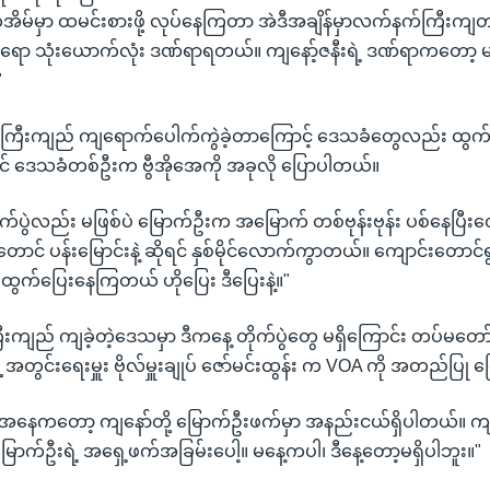
့ ကအိမ်မှာ ထမင်းစားဖို့ လုပ်နေကြတာ အဲဒီအချိန်မှာလက်နက်ကြီးက
ရော သုံးယောက်လုံး ဒဏ်ရာရတယ်။ ကျနော့်ဇနီးရဲ့ ဒဏ်ရာကတော့
"
ကြီးကျည် ကျရောက်ပေါက်ကွဲခဲ့တာကြောင့် ဒေသခံတွေလည်း ထွ
ာင် ဒေသခံတစ်ဦးက ဗွီအိုအေကို အခုလို ပြောပါတယ်။
တိုက်ပွဲလည်း မဖြစ်ပဲ မြောက်ဦးက အမြောက် တစ်ဗုန်းဗုန်း ပစ်နေပြီး
းတောင် ပန်းမြောင်းနဲ့ ဆိုရင် နှစ်မိုင်လောက်ကွာတယ်။ ကျောင်းတောင
ထွက်ပြေးနေကြတယ် ဟိုပြေး ဒီပြေးနဲ့။"
ကျည် ကျခဲ့တဲ့ဒေသမှာ ဒီကနေ့ တိုက်ပွဲတွေ မရှိကြောင်း တပ်မတော
့ အတွင်းရေးမှူး ဗိုလ်မှူးချုပ် ဇော်မင်းထွန်း က VOA ကို အတည်ပြု 
ေအနေကတော့ ကျနော်တို့ မြောက်ဦးဖက်မှာ အနည်းငယ်ရှိပါတယ်။ ကျန
မြောက်ဦးရဲ့ အရှေ့ဖက်အခြမ်းပေါ့။ မနေ့ကပါ၊ ဒီနေ့တော့မရှိပါဘူး။"