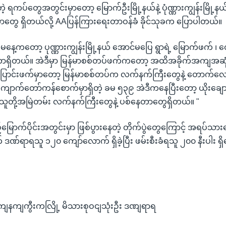
တဲ့ ရကပ်တွေအတွင်းမှာတော့ မြောက်ဦးမြို့နယ်နဲ့ ပုံဏ္ဏားကျွန်းမြို့
းတာတွေ ရှိတယ်လို့ AAပြန်ကြားရေးတာဝန်ခံ ခိုင်သုခက ပြောပါတယ်။
 မနေ့ကတော့ ပုဏ္ဏားကျွန်းမြို့နယ် အောင်မပြေ ရွာရဲ့ မြောက်ဖက် ၊
်တာရှိတယ်။ အဲဒီမှာ မြန်မာစစ်တပ်ဖက်ကတော့ အထိအခိုက်အကျအဆု
်းပြောင်းဖက်မှာတော့ မြန်မာစစ်တပ်က လက်နက်ကြီးတွေနဲ့ တောက်
် ကျောက်တော်ကန်စောက်မှာရှိတဲ့ ခမ ၅၃၉ အဲဒီကနေပြီးတော့ ယိုးချေ
 သူတို့အမြဲတမ်း လက်နက်ကြီးတွေနဲ့ ပစ်နေတာတွေရှိတယ်။ "
ည်မြောက်ပိုင်းအတွင်းမှာ ဖြစ်ပွားနေတဲ့ တိုက်ပွဲတွေကြောင့် အရပ်သ
ိုက် ဒဏ်ရာရသူ ၁၂၀ ကျော်လောက် ရှိခဲ့ပြီး ဖမ်းစီးခံရသူ ၂၀၀ နီးပါး 
ကျနကျကွီးကလြို့ မိသားစုဝငျသုံးဦး ဒဏျရာရ