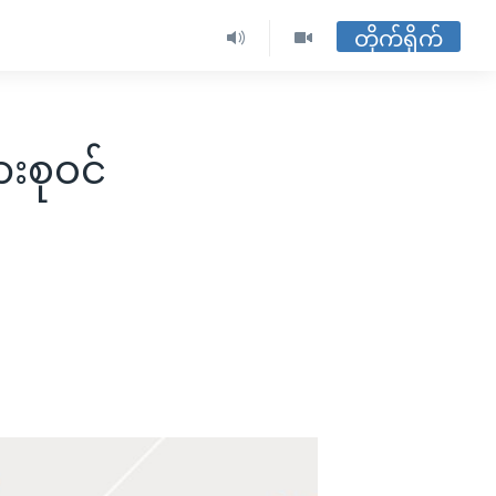
တိုက်ရိုက်
းစုဝင်