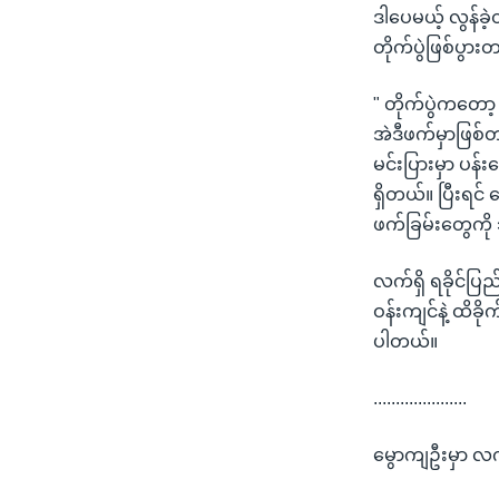
ဒါပေမယ့် လွန်ခဲ့
တိုက်ပွဲဖြစ်ပွာ
" တိုက်ပွဲကတော့
အဲဒီဖက်မှာဖြစ
မင်းပြားမှာ ပန
ရှိတယ်။ ပြီးရင
ဖက်ခြမ်းတွေကို
လက်ရှိ ရခိုင်ပြ
ဝန်းကျင်နဲ့ ထိခ
ပါတယ်။
.....................
မွောကျဦးမှာ လ