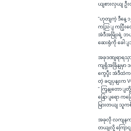
ယျစားလှယျ ဦးထ
"ဟုတျကဲ့ ဒီနေ့
ကညြျ ကပြွီးတ
အဲဒီအမြိုးရဲ့
ဆေးရုံကို ခေါျသ
အခုဒဏျရာရသှား
ကျရှိအခြိနျမှာ 
ကွေပွီး အဲဒီထ
တဲ့ ခငျပှနျးက 
" ကြှနျတောျတိ
နြောျရော ကနြ
မြားတယျ သူကစိ
အခုလို လကျနက
တယျလို့ ကြောင