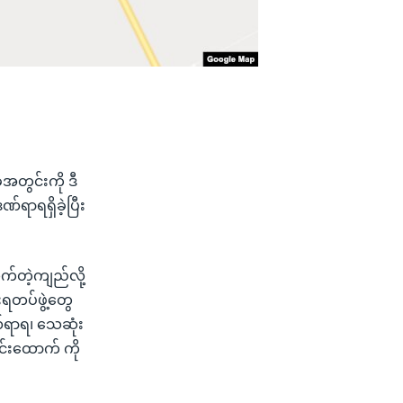
အတွင်းကို ဒီ
ာရရှိခဲ့ပြီး
က်တဲ့ကျည်လို့
ရတပ်ဖွဲ့တွေ
်ရာရ၊ သေဆုံး
င်းထောက် ကို