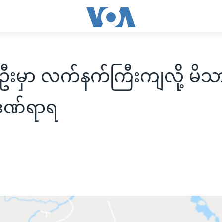
ဦးမှာ လက်နက်ကြီးကျလို့ မိသာ
 ဒဏ်ရာရ