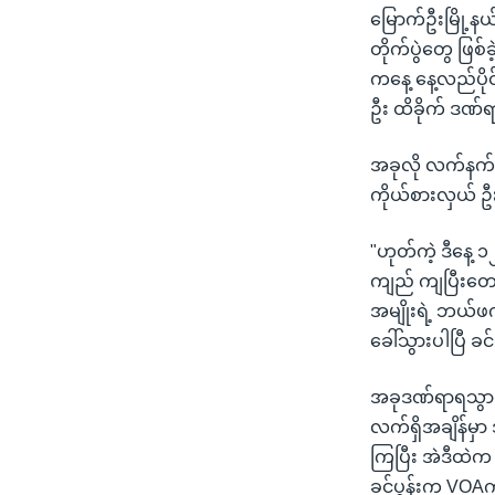
မြောက်ဦးမြို့နယ
တိုက်ပွဲတွေ ဖြစ်
ကနေ့ နေ့လည်ပိ
ဦး ထိခိုက် ဒဏ်
အခုလို လက်နက်က
ကိုယ်စားလှယ် ဦ
"ဟုတ်ကဲ့ ဒီနေ့ 
ကျည် ကျပြီးတေ
အမျိုးရဲ့ ဘယ်ဖ
ခေါ်သွားပါပြီ ခင
အခုဒဏ်ရာရသွားသ
လက်ရှိအချိန်မှာ
ကြပြီး အဲဒီထဲက
ခင်ပွန်းက VOAက