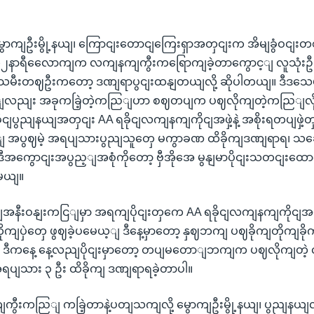
ွောကျဦးမွို့နယျ၊ ကြောငျးတောငျကြေးရှာအတှငျးက အိမျခွံဝငျးတဈ
၂နာရီလေောကျက လကျနကျကွီးကရြောကျခဲ့တာကွောင့ျ လူသုံးဦး ဒဏ
းသမီးတဈဦးကတော့ ဒဏျရာပွငျးထနျတယျလို့ ဆိုပါတယျ။ ဒီဒသေမှာ
ျလညျး အခုကခြဲ့တဲ့ကညြျဟာ စဈတပျက ပဈလိုကျတဲ့ကညြျလို
ုငျပွညျနယျအတှငျး AA ရခိုငျလကျနကျကိုငျအဖှဲ့နဲ့ အစိုးရတပျဖှဲ
့ျ အပွဈမဲ့ အရပျသားပွညျသူတှေ မကွာခဏ ထိခိုကျဒဏျရာရ၊ သဆ
အကွောငျးအပွည့ျအစုံကိုတော့ ဗှီအိုအေ မွနျမာပိုငျးသတငျးထော
မယျ။
ယျအနီးဝနျးကငြျမှာ အရကျပိုငျးတှကေ AA ရခိုငျလကျနကျကိုငျအဖှဲ
ျပှဲတှေ ဖွဈခဲ့ပမေယ့ျ ဒီနေ့မှာတော့ နှဈဘကျ ပဈခိုကျတိုကျခိုကျ
ျ ဒီကနေ့ နေ့လညျပိုငျးမှာတော့ တပျမတောျဘကျက ပဈလိုကျတဲ
ပျသား ၃ ဦး ထိခိုကျ ဒဏျရာရခဲ့တာပါ။
ကွီးကညြျ ကခြဲ့တာနဲ့ပတျသကျလို့ မွောကျဦးမွို့နယျ၊ ပွညျန