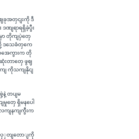
ခုအတှငျးကို ဒီ
ျရာရရှိခဲ့ပွီး
 တိုကျပှဲတှေ
့ ဒသေခံတှကေ
့တှအေကွားက တို
ေုံးတာတှေ ဖွဈ
ကျ ကိုသကျနိုငျ
့နဲ့ တပျမ
မှုတှေ ရှိမနပေါ
့ လကျနကျကွီးက
ယျလှှတျတောျကို