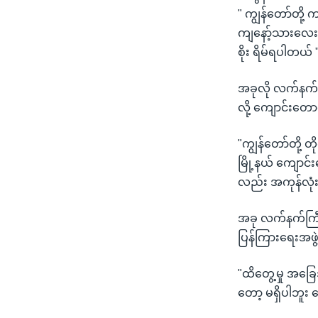
" ကျွန်တော်တို
ကျနော့်သားလေး
စိုး ရိမ်ရပါတယ် 
အခုလို လက်နက်
လို့ ကျောင်းတေ
"ကျွန်တော်တို့ 
မြို့နယ် ကျောင်
လည်း အကုန်လုံး
အခု လက်နက်ကြီး
ပြန်ကြားရေးအဖွဲ
"ထိတွေ့မှု အခြ
တော့ မရှိပါဘူး 