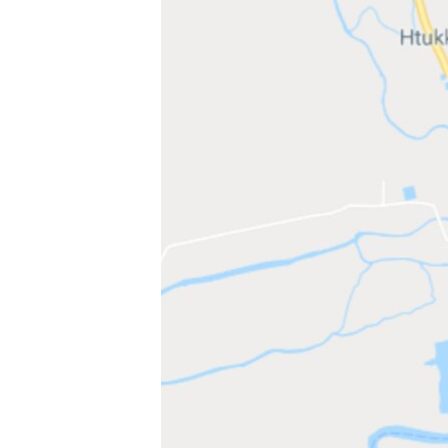
သုတပဒေသာ အင်္ဂလိပ်စာ
အ
ညွန်း
စာမျက်နှာ
သို့
ကျော်
ကြည့်
ရန်
ရှာဖွေ
ရန်
နေရာ
သို့
ကျော်
ရန်