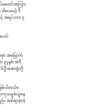
့ တပ်မတော်အကြား
။ ဒါပေမယ့် ဒီ
င့် အရပ်သား ၃
်တော်
ွာမှာ အမြောက်
၃၄နှစ် အဲဒီ
်ဦးဆေးရုံကို
ဖြစ်ပါတယ်။
ဆေးကုသမှုခံယူနေ
်း ဒဏ်ရာခဲ့တဲ့