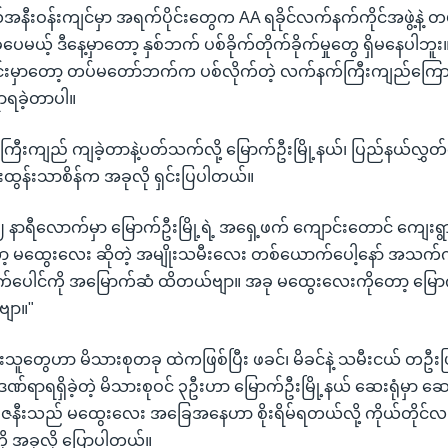
်အနီးဝန်းကျင်မှာ အရက်ပိုင်းတွေက AA ရခိုင်လက်နက်ကိုင်အဖွဲ့နဲ
ခဲ့ပေမယ့် ဒီနေ့မှာတော့ နှစ်ဘက် ပစ်ခိုက်တိုက်ခိုက်မှုတွေ ရှိမနေပါဘူး
ုင်းမှာတော့ တပ်မတော်ဘက်က ပစ်လိုက်တဲ့ လက်နက်ကြီးကျည်ကြော
ရာရခဲ့တာပါ။
ြီးကျည် ကျခဲ့တာနဲ့ပတ်သက်လို့ မြောက်ဦးမြို့နယ်၊ ပြည်နယ်လွှတ
းထွန်းသာစိန်က အခုလို ရှင်းပြပါတယ်။
၁၂ နာရီလောက်မှာ မြောက်ဦးမြို့ရဲ့ အရှေ့ဖက် ကျောင်းတောင် ကျေးရ
ာ့ မထွေးလေး ဆိုတဲ့ အမျိုးသမီးလေး တစ်ယောက်ပေါ့နော် အသက်က 
က်ပေါင်ကို အမြောက်ဆံ ထိတယ်ဗျာ။ အခု မထွေးလေးကိုတော့ မြောက
်ဗျာ။"
ူတွေဟာ မိသားစုတခု ထဲကဖြစ်ပြီး ဖခင်၊ မိခင်နဲ့ သမီးငယ် တဦး
 ဒဏ်ရာရရှိခဲ့တဲ့ မိသားစုဝင် ၃ဦးဟာ မြောက်ဦးမြို့နယ် ဆေးရုံမှာ 
 ဇနီးသည် မထွေးလေး အခြေအနေဟာ စိုးရိမ်ရတယ်လို့ ကိုယ်တိုင်လည
ို အခုလို ပြောပါတယ်။