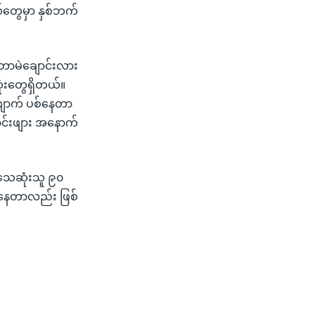
နယ်တွေမှာ နှစ်ဘက်
 တောမဲချောင်းလား
ံးတွေရှိတယ်။
လျောက် ပစ်နေတာ
ာင်းဖျား အနောက်
ားသေဆုံးသူ ၉၀
ရှိနေတာလည်း ဖြစ်