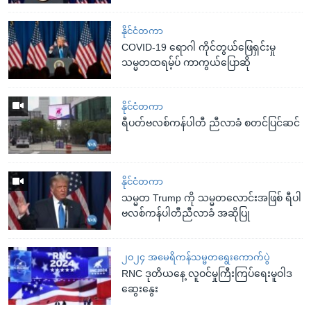
နိုင်ငံတကာ
COVID-19 ရောဂါ ကိုင်တွယ်ဖြေရှင်းမှု
သမ္မတထရမ့်ပ် ကာကွယ်ပြောဆို
နိုင်ငံတကာ
ရီပတ်ဗလစ်ကန်ပါတီ ညီလာခံ စတင်ပြင်ဆင်
နိုင်ငံတကာ
သမ္မတ Trump ကို သမ္မတလောင်းအဖြစ် ရီပါ
ဗလစ်ကန်ပါတီညီလာခံ အဆိုပြု
၂၀၂၄ အမေရိကန်သမ္မတရွေးကောက်ပွဲ
RNC ဒုတိယနေ့ လူဝင်မှုကြီးကြပ်ရေးမူဝါဒ
ဆွေးနွေး