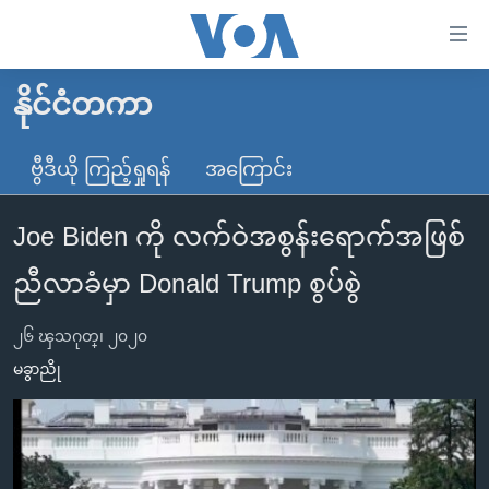
သုံး
ရ
လွယ်ကူ
နိုင်ငံတကာ
မူလစာမျက်နှာ
စေ
မြန်မာ
ဗွီဒီယို ကြည့်ရှုရန်
အကြောင်း
သည့်
ကမ္ဘာ့သတင်းများ
Link
Joe Biden ကို လက်ဝဲအစွန်းရောက်အဖြစ်
ဗွီဒီယို
နိုင်ငံတကာ
များ
သတင်းလွတ်လပ်ခွင့်
အမေရိကန်
ညီလာခံမှာ Donald Trump စွပ်စွဲ
ပင်မ
ရပ်ဝန်းတခု လမ်းတခု အလွန်
တရုတ်
အကြောင်းအရာ
၂၆ ၾသဂုတ္၊ ၂၀၂၀
သို့
အင်္ဂလိပ်စာလေ့လာမယ်
အစ္စရေး-ပါလက်စတိုင်း
မခွာညို
ကျော်
အပတ်စဉ်ကဏ္ဍများ
အမေရိကန်သုံးအီဒီယံ
ကြည့်
ရေဒီယိုနှင့်ရုပ်သံ အချက်အလက်များ
မကြေးမုံရဲ့ အင်္ဂလိပ်စာ
ရေဒီယို
ရန်
ပင်မ
ရေဒီယို/တီဗွီအစီအစဉ်
ရုပ်ရှင်ထဲက အင်္ဂလိပ်စာ
တီဗွီ