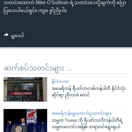
သတင်းထောက် Mike O’Sullivan ရဲ့သတင်းပေးပို့ချက်ကို ပြော
ပြပေးပါမယ်ရှင်။ ကျမ ခွါညိုပါ။
မျှဝေပါ
ဆက်စပ်သတင်းများ ...
နိုင်ငံတကာ
အမေရိကန် ရီပတ်ဘလစ်ကန်ပါတီ နိုင်ငံလုံး
ဆိုင်ရာ ညီလာခံ စတင်
အမေရိကန်ရွေးကောက်ပွဲသတင်းများ
သမ္မတ Trump ကို ရီပတ်ဘလီကန်ပါတီရဲ့
သမ္မတလောင်းအဖြစ် တရားဝင်ရွေးချယ်