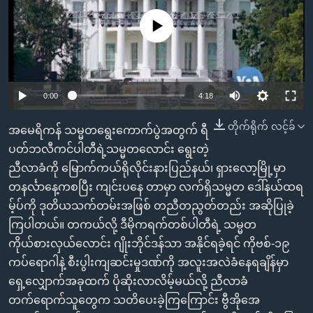
အ
သုတပဒေသာ အင်္ဂလိပ်စာ
ညွန်း
Learning English
No media source currently available
စာမျက်နှာ
သို့
ဗွီအိုအေ လူမှုကွန်ယက်များ
ကျော်
0:00
4:18
ကြည့်
ရန်
တိုက်ရိုက် လင့်ခ်
ဘာသာစကားများ
အမေရိကန် သမ္မတရွေးကောက်ပွဲအတွက် ရီ
ရှာဖွေ
ပတ်ဘလီကင်ပါတီရဲ့သမ္မတလောင်း ရွေးတဲ့
ရန်
ညီလာခံကို မြောက်ကယ်ရိုလိုင်းနားပြည်နယ်၊ ရှားလော့မြို့မှာ
နေရာ
တနင်္လာနေ့ကစပြီး ကျင်းပနေ တာမှာ လက်ရှိသမ္မတ ဒေါ်နယ်ထရ
သို့
မ့်ပ်ကို ဒုတိယသက်တမ်းအဖြစ် တညီတညွတ်တည်း အဆိုပြုခဲ့
ကျော်
ကြပါတယ်။ တကယ်လို့ ဒီမိုကရက်တစ်ပါတီရဲ့ သမ္မတ
ရန်
ကိုယ်စားလှယ်လောင်း ဂျိုးဘိုင်ဒန်သာ အနိုင်ရခဲ့ရင် ကိုဗစ်-၁၉
ကပ်ရောဂါနဲ့ စီးပွါးကျဆင်းမှုဒဏ်ကို အလူးအလဲခံနေရချိန်မှာ
ရှေ့လျှောက်အခုထက် ပိုဆိုးလာလိမ့်မယ်လို့ ညီလာခံ
တက်ရောက်သူတွေက သတိပေးခဲ့ကြကြောင်း ဗွီအိုအေ