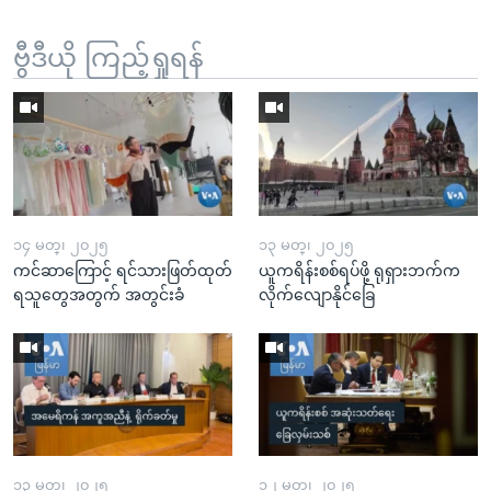
ဗွီဒီယို ကြည့်ရှုရန်
၁၄ မတ္၊ ၂၀၂၅
၁၃ မတ္၊ ၂၀၂၅
ကင်ဆာကြောင့် ရင်သားဖြတ်ထုတ်
ယူကရိန်းစစ်ရပ်ဖို့ ရုရှားဘက်က
ရသူတွေအတွက် အတွင်းခံ
လိုက်လျောနိုင်ခြေ
၁၃ မတ္၊ ၂၀၂၅
၁၂ မတ္၊ ၂၀၂၅