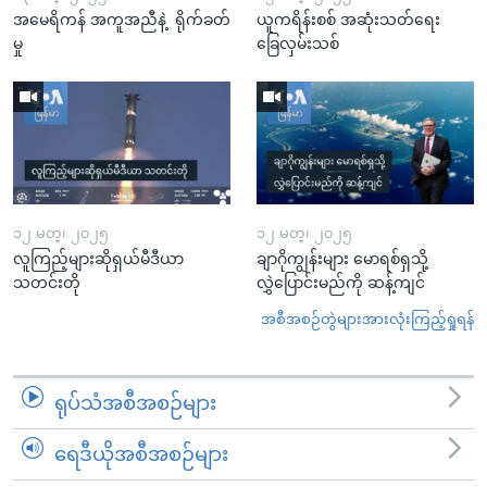
အမေရိကန် အကူအညီနဲ့ ရိုက်ခတ်
ယူကရိန်းစစ် အဆုံးသတ်ရေး
မှု
ခြေလှမ်းသစ်
၁၂ မတ္၊ ၂၀၂၅
၁၂ မတ္၊ ၂၀၂၅
လူကြည့်များဆိုရှယ်မီဒီယာ
ချာဂိုကျွန်းများ မောရစ်ရှသို့
သတင်းတို
လွှဲပြောင်းမည်ကို ဆန့်ကျင်
အစီအစဉ်တွဲများအားလုံးကြည့်ရှုရန်
ရုပ်သံအစီအစဉ်များ
ရေဒီယိုအစီအစဉ်များ