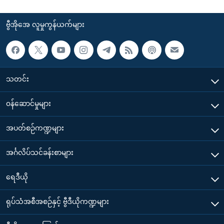
ဗွီအိုအေ လူမှုကွန်ယက်များ
သတင်း
၀န်ဆောင်မှုများ
အပတ်စဉ်ကဏ္ဍများ
အင်္ဂလိပ်သင်ခန်းစာများ
ရေဒီယို
ရုပ်သံအစီအစဉ်နှင့် ဗွီဒီယိုကဏ္ဍများ