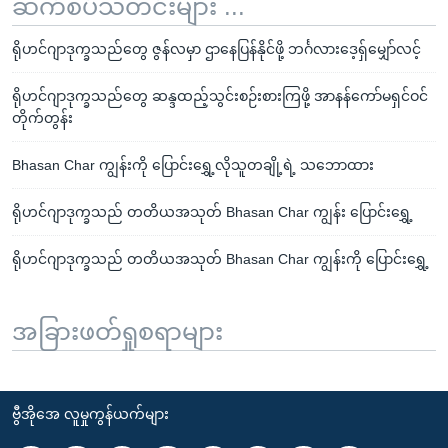
ဆက်စပ်သတင်းများ ...
ရိုဟင်ဂျာဒုက္ခသည်တွေ ဇွန်လမှာ ဌာနေပြန်နိုင်ဖို့ ဘင်္ဂလားဒေ့ရှ်မျှော်လင့်
ရိုဟင်ဂျာဒုက္ခသည်တွေ ဆန္ဒထည့်သွင်းစဉ်းစားကြဖို့ အာနန်ကော်မရှင်ဝင်
တိုက်တွန်း
Bhasan Char ကျွန်းကို ပြောင်းရွှေ့လိုသူတချို့ရဲ့ သဘောထား
ရိုဟင်ဂျာဒုက္ခသည် တတိယအသုတ် Bhasan Char ကျွန်း ပြောင်းရွှေ့
ရိုဟင်ဂျာဒုက္ခသည် တတိယအသုတ် Bhasan Char ကျွန်းကို ပြောင်းရွှေ့
အခြားဖတ်ရှုစရာများ
ဗွီအိုအေ လူမှုကွန်ယက်များ