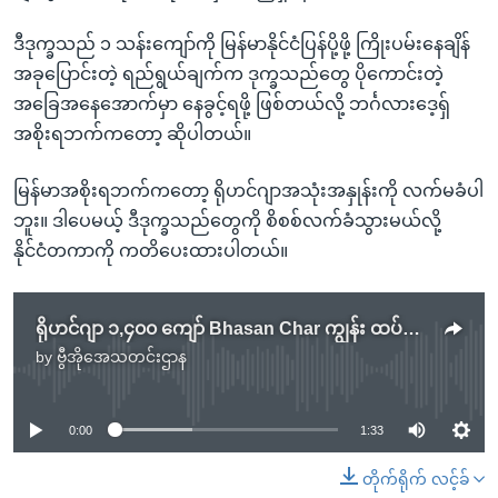
ဒီဒုက္ခသည် ၁ သန်းကျော်ကို မြန်မာနိုင်ငံပြန်ပို့ဖို့ ကြိုးပမ်းနေချိန်
အခုပြောင်းတဲ့ ရည်ရွယ်ချက်က ဒုက္ခသည်တွေ ပိုကောင်းတဲ့
အခြေအနေအောက်မှာ နေခွင့်ရဖို့ ဖြစ်တယ်လို့ ဘင်္ဂလားဒေ့ရှ်
အစိုးရဘက်ကတော့ ဆိုပါတယ်။
မြန်မာအစိုးရဘက်ကတော့ ရိုဟင်ဂျာအသုံးအနှုန်းကို လက်မခံပါ
ဘူး။ ဒါပေမယ့် ဒီဒုက္ခသည်တွေကို စိစစ်လက်ခံသွားမယ်လို့
နိုင်ငံတကာကို ကတိပေးထားပါတယ်။
ရိုဟင်ဂျာ ၁,၄၀၀ ကျော် Bhasan Char ကျွန်း ထပ်မံပို့ဆောင်
by
ဗွီအိုအေသတင်းဌာန
No media source currently available
0:00
1:33
တိုက်ရိုက် လင့်ခ်