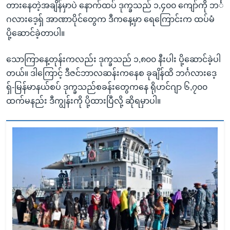
တားနေတဲ့အချိန်မှာပဲ နောက်ထပ် ဒုက္ခသည် ၁,၄၀၀ ကျော်ကို ဘင်္
ဂလားဒေ့ရှ် အာဏာပိုင်တွေက ဒီကနေ့မှာ ရေကြောင်းက ထပ်မံ
ပို့ဆောင်ခဲ့တာပါ။
သောကြာနေ့တုန်းကလည်း ဒုက္ခသည် ၁,၈၀၀ နီးပါး ပို့ဆောင်ခဲ့ပါ
တယ်။ ဒါကြောင့် ဒီဇင်ဘာလဆန်းကနေစ ခုချိန်ထိ ဘင်္ဂလားဒေ့
ရှ်-မြန်မာနယ်စပ် ဒုက္ခသည်စခန်းတွေကနေ ရိုဟင်ဂျာ ၆,၇၀၀
ထက်မနည်း ဒီကျွန်းကို ပို့ထားပြီလို့ ဆိုရမှာပါ။