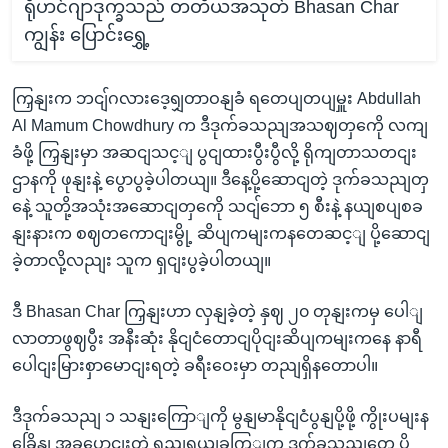
ရိုဟင်ဂျာဒုက္ခသည် တတိယအသုတ် Bhasan Char
ကျွန်း ပြောင်းရွှေ့
ကြှနျးက ဘငျ်ဂလားဒေ့ရျှတာဝနျခံ ရတေပျတပျမှူး Abdullah
Al Mamum Chowdhury က ဒီဒုက်ခသညျအသဈတှကေို လကျ
ခံဖို့ ကြှနျးမှာ အဆငျသင့ျ ပွငျထားပွီးပွီလို့ ရိုကျတာသတငျး
ဌာနကို ဖုနျးနဲ့ ပွောပွခဲ့ပါတယျ။ ဒီနေ့ပို့ဆောငျတဲ့ ဒုက်ခသညျတှ
နေဲ့ သူတို့အသုံးအဆောငျတှကေို သငျ်ဘော ၅ စီးနဲ့ နယျစပျစခ
နျးနားက စဈတကောငျးမွို့ ဆိပျကမျးကနတေဆင့ျ ပို့ဆောငျ
ခဲ့တာလို့လညျး သူက ရှငျးပွခဲ့ပါတယျ။
ဒီ Bhasan Char ကြှနျးဟာ လှနျခဲ့တဲ့ နှဈ ၂၀ တုနျးကမှ ပေါျ
လာတာဖွဈပွီး အနီးဆုံး နိုငျငံတောငျပိုငျးဆိပျကမျးကနေ နာရီ
ပေါငျးမြားစှာမောငျးရတဲ့ ခရီးဝေးမှာ တညျရှိနတောပါ။
ဒီဒုက်ခသညျ ၁ သနျးကြောျကို မွနျမာနိုငျငံပွနျပို့ဖို့ ကွိုးပမျးန
ခြေိနျ အခုပွောငျးတဲ့ ရညျရှယျခကြျက ဒုက်ခသညျတှေ ပို