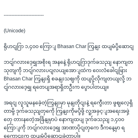
--------------------------
(Unicode)
ရိုဟငျဂြာ ၁,၄၀၀ ကြောျ Bhasan Char ကြှနျး ထပျမံပို့ဆောငျ
ဘငျ်ဂလားဒေ့ရျှအစိုးရ အနနေဲ့ ရိုဟငျဂြာဒုက်ခသညျ နောကျတ
သုတျကို ဘငျ်ဂလားပငျလယျအောျထဲက ဝေးလံခေါငျဖြား
Bhasan Char ကြှနျးရှိ စခနျးသဈကို ထပျပို့လိုကျတယျလို့ ဘ
ငျ်ဂလားဒေ့ရျှ ရတေပျအရာရှိတဦးက ပွောပါတယျ။
အရငျ လူသူမနခေဲ့တဲ့ကြှနျးမှာ မုနျတိုငျးနဲ့ ရကွေီးတာ ဖွဈလေ့ရှိ
တာမို့ ဒုက်ခသညျတှကေို ကြှနျးကိုမပို့ဖို့ လူ့အခှင့ျအရေးအဖှဲ့
တှေ တားနတေဲ့အခြိနျမှာပဲ နောကျထပျ ဒုက်ခသညျ ၁,၄၀၀
ကြောျကို ဘငျ်ဂလားဒေ့ရျှ အာဏာပိုငျတှကေ ဒီကနေ့မှာ ရ
ကွေောငျးက ထပျမံပို့ဆောငျခဲ့တာပါ။