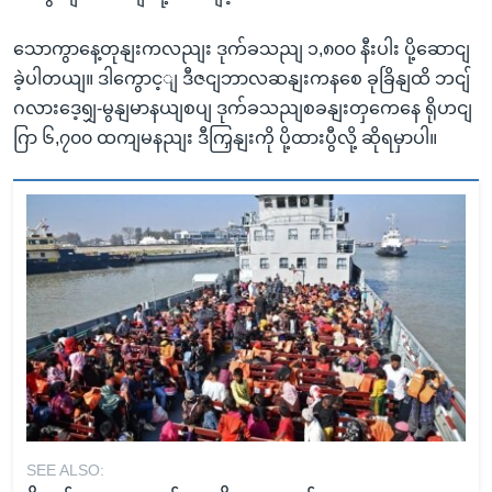
သောကွာနေ့တုနျးကလညျး ဒုက်ခသညျ ၁,၈၀၀ နီးပါး ပို့ဆောငျ
ခဲ့ပါတယျ။ ဒါကွောင့ျ ဒီဇငျဘာလဆနျးကနစေ ခုခြိနျထိ ဘငျ်
ဂလားဒေ့ရျှ-မွနျမာနယျစပျ ဒုက်ခသညျစခနျးတှကေနေ ရိုဟငျ
ဂြာ ၆,၇၀၀ ထကျမနညျး ဒီကြှနျးကို ပို့ထားပွီလို့ ဆိုရမှာပါ။
SEE ALSO: