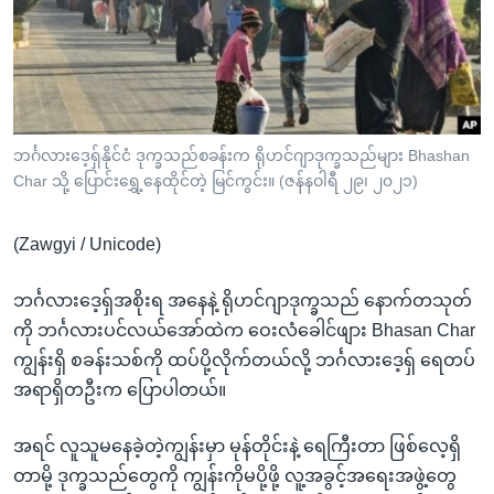
အ
သုတပဒေသာ အင်္ဂလိပ်စာ
ညွန်း
Learning English
စာမျက်နှာ
သို့
ဗွီအိုအေ လူမှုကွန်ယက်များ
ကျော်
ကြည့်
ဘင်္ဂလားဒေ့ရှ်နိုင်ငံ ဒုက္ခသည်စခန်းက ရိုဟင်ဂျာဒုက္ခသည်များ Bhashan
Char သို့ ပြောင်းရွှေ့နေထိုင်တဲ့ မြင်ကွင်း။ (ဇန်နဝါရီ ၂၉၊ ၂၀၂၁)
ရန်
ဘာသာစကားများ
ရှာဖွေ
(Zawgyi / Unicode)
ရန်
နေရာ
ဘင်္ဂလားဒေ့ရှ်အစိုးရ အနေနဲ့ ရိုဟင်ဂျာဒုက္ခသည် နောက်တသုတ်
သို့
ကို ဘင်္ဂလားပင်လယ်အော်ထဲက ဝေးလံခေါင်ဖျား Bhasan Char
ကျော်
ကျွန်းရှိ စခန်းသစ်ကို ထပ်ပို့လိုက်တယ်လို့ ဘင်္ဂလားဒေ့ရှ် ရေတပ်
ရန်
အရာရှိတဦးက ပြောပါတယ်။
အရင် လူသူမနေခဲ့တဲ့ကျွန်းမှာ မုန်တိုင်းနဲ့ ရေကြီးတာ ဖြစ်လေ့ရှိ
တာမို့ ဒုက္ခသည်တွေကို ကျွန်းကိုမပို့ဖို့ လူ့အခွင့်အရေးအဖွဲ့တွေ