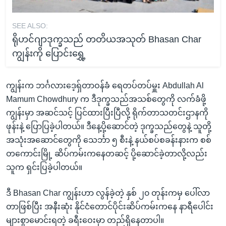
SEE ALSO:
ရိုဟင်ဂျာဒုက္ခသည် တတိယအသုတ် Bhasan Char
ကျွန်းကို ပြောင်းရွှေ့
ကျွန်းက ဘင်္ဂလားဒေ့ရှ်တာဝန်ခံ ရေတပ်တပ်မှူး Abdullah Al
Mamum Chowdhury က ဒီဒုက္ခသည်အသစ်တွေကို လက်ခံဖို့
ကျွန်းမှာ အဆင်သင့် ပြင်ထားပြီးပြီလို့ ရိုက်တာသတင်းဌာနကို
ဖုန်းနဲ့ ပြောပြခဲ့ပါတယ်။ ဒီနေ့ပို့ဆောင်တဲ့ ဒုက္ခသည်တွေနဲ့ သူတို့
အသုံးအဆောင်တွေကို သေင်္ဘာ ၅ စီးနဲ့ နယ်စပ်စခန်းနားက စစ်
တကောင်းမြို့ ဆိပ်ကမ်းကနေတဆင့် ပို့ဆောင်ခဲ့တာလို့လည်း
သူက ရှင်းပြခဲ့ပါတယ်။
ဒီ Bhasan Char ကျွန်းဟာ လွန်ခဲ့တဲ့ နှစ် ၂၀ တုန်းကမှ ပေါ်လာ
တာဖြစ်ပြီး အနီးဆုံး နိုင်ငံတောင်ပိုင်းဆိပ်ကမ်းကနေ နာရီပေါင်း
များစွာမောင်းရတဲ့ ခရီးဝေးမှာ တည်ရှိနေတာပါ။