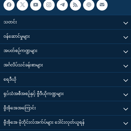
သတင်း
၀န်ဆောင်မှုများ
အပတ်စဉ်ကဏ္ဍများ
အင်္ဂလိပ်သင်ခန်းစာများ
ရေဒီယို
ရုပ်သံအစီအစဉ်နှင့် ဗွီဒီယိုကဏ္ဍများ
ဗွီအိုအေအကြောင်း
ဗွီအိုအေ မိုဘိုင်းလ်အက်ပ်များ ဒေါင်းလုတ်ယူရန်