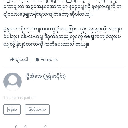
ကောငျးတဲ့ အခွအေနအေောကျမှာ နခှေင့ျရဖို့ ဖွဈတယျလို့ ဘ
ငျ်ဂလားဒေ့ရျှအစိုးရဘကျကတော့ ဆိုပါတယျ။
မွနျမာအစိုးရဘကျကတော့ ရိုဟငျဂြာအသုံးအနှုနျးကို လကျမ
ခံပါဘူး။ ဒါပမေယ့ျ ဒီဒုက်ခသညျတှကေို စိစဈလကျခံသှားမ
ယျလို့ နိုငျငံတကာကို ကတိပေးထားပါတယျ။
မျှဝေပါ
Follow us
ဗွီအိုအေ (မြန်မာပိုင်း)
This item is part of
မြန်မာ
နိုင်ငံတကာ