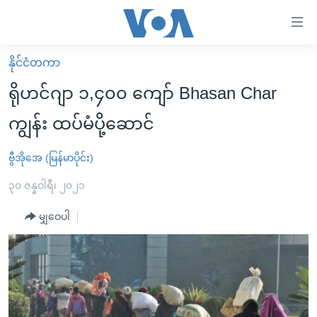
သုံး
ရ
လွယ်ကူ
နိုင်ငံတကာ
မူလစာမျက်နှာ
စေ
ရိုဟင်ဂျာ ၁,၄၀၀ ကျော် Bhasan Char
မြန်မာ
သည့်
ကျွန်း ထပ်မံပို့ဆောင်
ကမ္ဘာ့သတင်းများ
Link
ဗွီဒီယို
နိုင်ငံတကာ
ဗွီအိုအေ (မြန်မာပိုင်း)
များ
သတင်းလွတ်လပ်ခွင့်
အမေရိကန်
၃၀ ဇန္နဝါရီ၊ ၂၀၂၁
ပင်မ
ရပ်ဝန်းတခု လမ်းတခု အလွန်
တရုတ်
အကြောင်းအရာ
မျှဝေပါ
သို့
အင်္ဂလိပ်စာလေ့လာမယ်
အစ္စရေး-ပါလက်စတိုင်း
ကျော်
အပတ်စဉ်ကဏ္ဍများ
အမေရိကန်သုံးအီဒီယံ
ကြည့်
ရေဒီယိုနှင့်ရုပ်သံ အချက်အလက်များ
မကြေးမုံရဲ့ အင်္ဂလိပ်စာ
ရေဒီယို
ရန်
ပင်မ
ရေဒီယို/တီဗွီအစီအစဉ်
ရုပ်ရှင်ထဲက အင်္ဂလိပ်စာ
တီဗွီ