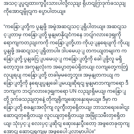
အသင့ျပွငျထားကွပွီးသားပါလို့လညျး ရိုဟငျဂြာဒုက်ခသညျ
ကိုအောငျမွိုငျက ပွောပါတယျ။
“ကနြောျတို့က ပွနျဖို့ အမွဲအဆငျသင့ျရှိပါတယျ။ အဆငျသ
င့ျတာမှ ကနြောျတို့ မွနျမာနိုငျငံကနေ ဘငျ်ဂလားဒေ့ရျှကို
ရောကျကတညျးကကို ကနြောျတို့ဟာ ကိုယ့ျနရေပျကို ကိုယျ
ပွနျဖို့ အဆငျသင့ျရှိတာပါ။ ဒါပမေယ့ျ တကယျတမျးက က
နြောျတို့ ပွနျခငြျပမေယ့ျ ကနြောျတို့ကို ခေါျဖို့လူ မရှိ
တော့ဘူး။ အကုနျလုံးက အပွောတှပေဲရှိတယျ၊ လကျတှေ့ကတြဲ့
လုပျရပျ ကနြောျတို့ တခါမှမတှေ့ဘူး။ အမှနျတကယျ က
နြောျတို့ကို နရေပျပွနျခေါျမယျဆိုရငျ မွနျမာဘကျကရော ဒီ
ဘကျက ဘငျ်ဂလားဒေ့ရျှကရော UN လညျးရှိမယျ၊ ကနြောျ
တို့ ဒုက်ခသညျတှနေဲ့ တိုကျရိုကျဆှေးနှေးရမယျ။ ဒီမှာ က
နြောျတို့ စခနျးအလိုကျ လူကွီးတှရှေိတယျ၊ ဘာသာရေးခေါငျး
ဆောငျတှရှေိတယျ၊ လူငယျတှရှေိတယျ၊ အမြိုးသမီးတှရှေိတ
ယျ၊ သုံးပှင့ျ လေးပှင့ျဆိုငျ ဆှေးနှေးပွီးတော့ အဖွတေခုထှကျ
အောငျ ဆောငျရှကျမှ အဖွပေေါျလာမှာပါပဲ။”