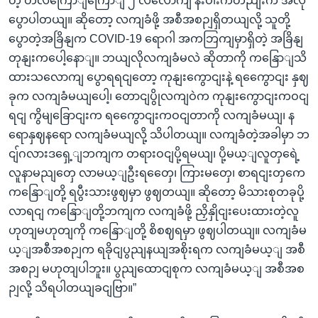
တဲ့ တလကြောျကြောျ ၂ လလောကျ နီးပါးကတညျးက အဲလို
ပွောပါတယျ။ ဆိုတော့ လကျခံဖို့ အစီအစဉျရှိတယျလို့ သူတို့
ပွောတဲ့အခြိနျက COVID-19 ရောဂါ အကဘြကျမှာရှိတဲ့ အခြိနျ
တုနျးကပေါ့နောျ။ ဘယျလိုလကျခံမလဲ ဆိုတာကို ကနြောျသိ
ထားသလောကျ ပွောရရငျတော့ ကုနျးကွောငျးနဲ့ ရကွေောငျး နှဈ
ခုက လကျခံမယျပေါ့၊ တောငျပွိုလကျဝဲက ကုနျးကွောငျးကဝငျ
ရငျ ကွိမျခြောငျးက ရကွေောငျးကဝငျတာကို လကျခံမယျ၊ န
ရောနှဈနရော လကျခံမယျလို့ သိပါတယျ။ လကျခံတဲ့အခါမှာ ဘ
ငျ်ဂလားဒရှေ့ျဘကျက တရားဝငျပို့ရမယျ၊ ပို့မယ့ျလူတှရေဲ့
လူနာမညျတှေ လာမယ့ျဦးရတှေေ၊ ကြားမတှေ၊ စာရငျးတှကေ
ကနြောျတို့ ရပွီးသားဖွဈမှာ ဖွဈတယျ။ ဆိုတော့ မိသားစုတခုပို့
လာရငျ ကနြောျတို့ဘကျက လကျခံဖို့ ညှိနှိုငျးပေးထားတဲ့လူ
ဟုတျမဟုတျကို ကနြောျတို့ စိစဈရမှာ ဖွဈပါတယျ။ လကျခံမ
ယ့ျအစီအစဉျက ရခိုငျပွညျနယျအစိုးရက လကျခံမယ့ျ အစီ
အစဉျ မဟုတျပါဘူး။ ပွညျထောငျစုက လကျခံမယ့ျ အစီအစ
ဉျလို့ သိရပါတယျခငျဗြာ။”