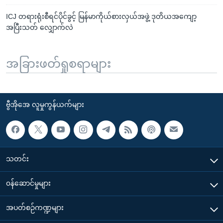
ICJ တရားရုံးစီရင်ပိုင်ခွင့် မြန်မာကိုယ်စားလှယ်အဖွဲ့ ဒုတိယအကျော့
အပြီးသတ် လျှောက်လဲ
အခြားဖတ်ရှုစရာများ
ဗွီအိုအေ လူမှုကွန်ယက်များ
သတင်း
၀န်ဆောင်မှုများ
အပတ်စဉ်ကဏ္ဍများ