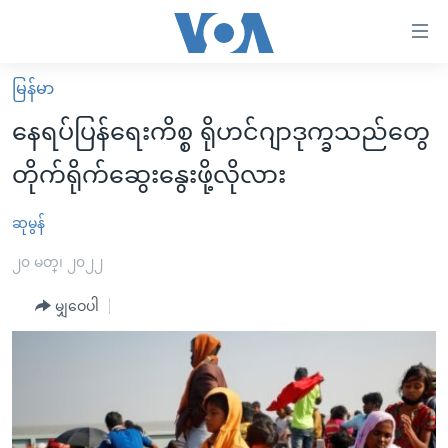
သုံး
ရ
လွယ်ကူ
မြန်မာ
မူလစာမျက်နှာ
စေ
နေရပ်ပြန်ရေးကိစ္စ ရိုဟင်ဂျာဒုက္ခသည်တွေ
မြန်မာ
သည့်
တိုက်ရိုက်ဆွေးနွေးဖို့လိုလား
ကမ္ဘာ့သတင်းများ
Link
ဗွီဒီယို
နိုင်ငံတကာ
ဆုမွန်
များ
သတင်းလွတ်လပ်ခွင့်
အမေရိကန်
၂၀ မတ္၊ ၂၀၂၂
ပင်မ
ရပ်ဝန်းတခု လမ်းတခု အလွန်
တရုတ်
အကြောင်းအရာ
မျှဝေပါ
သို့
အင်္ဂလိပ်စာလေ့လာမယ်
အစ္စရေး-ပါလက်စတိုင်း
ကျော်
အပတ်စဉ်ကဏ္ဍများ
အမေရိကန်သုံးအီဒီယံ
ကြည့်
ရေဒီယိုနှင့်ရုပ်သံ အချက်အလက်များ
မကြေးမုံရဲ့ အင်္ဂလိပ်စာ
ရေဒီယို
ရန်
ပင်မ
ရေဒီယို/တီဗွီအစီအစဉ်
ရုပ်ရှင်ထဲက အင်္ဂလိပ်စာ
တီဗွီ