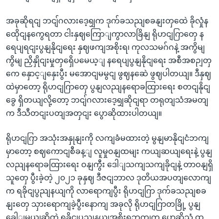
အခုဆိုရငျ ဘငျ်ဂလားဒေ့ရျှက ဒုက်ခသညျစခနျးတှထေဲ ခိုလှုံန
ထေိုငျနကွေရတာ ငါးနှဈကြောျကွာလာခြိနျ ရိုဟငျဂြာတှေ န
ရေပျရငျးပွနျနိုငျရေး နှဈဖကျအစိုးရ၊ ကုလသမဂ်ဂနဲ့ အကွိမျ
ကွိမျ ညှိနှိုငျးမှုတှရှေိပမေယ့ျ နရေပျပွနျနိုငျရေး အစီအစဉျတှ
ကေ နှောင့ျနှေးပွီး မအောငျမမွငျ ဖွဈနဆေဲ ဖွဈပါတယျ။ ဒီနှဈ
ထဲမှာတော့ ရိုဟငျဂြာတှေ ပွနျလညျနရောခထြားရေး စတငျနိုငျ
ခွေ ရှိတယျလို့တော့ ဘငျ်ဂလားဒေ့ရျှဆိုငျရာ တရုတျသံအမတျ
က ဒီသီတငျးပတျအတှငျး ပွောဆိုထားပါတယျ။
ရိုဟငျဂြာ အသုံးအနှုနျးကို လကျခံမထားတဲ့ မွနျမာနိုငျငံဘကျ
မှာတော့ စဈကောငျစီခန့ျ လူမှုဝနျထမျး ကယျဆယျရေးနဲ့ ပွနျ
လညျနရောခထြားရေး ဝနျကွီး ဒေါျသကျသကျခိုငျနဲ့ တာဝနျရှိ
သူတှေ ပွီးခဲ့တဲ့ ၂၀၂၁ ခုနှဈ ဒီဇငျဘာလ ဒုတိယအပတျလောကျ
က ရခိုငျပွညျနယျကို လာရောကျပွီး ရိုဟငျဂြာ ဒုက်ခသညျစခ
နျးတှေ သှားရောကျခဲ့ပွီးနောကျ အခုလို ရိုဟငျဂြာတခြို့ ပွနျ
ခေါျမယျဆိုတဲ့ ရခိုငျပွညျနယျအစိုးရဘကျက ပွောဆိုသံ ထှ