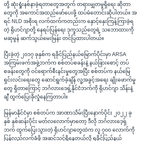
တို့ ဆုံးရှုံးနစ်နာခဲ့ရတာတွေအတွက် တရားမျှတမှုရှိရေး ဆိုတာ
တွေကို အကောင်အထည်ဖော်ပေးဖို့ ထပ်မံတောင်းဆိုပါတယ်။ အ
ရင် NLD အစိုးရ လက်ထက်ကတည်းက နှောင့်နှေးကြန့်ကြာခဲ့ရ
တဲ့ ရိုဟင်ဂျာတို့ နေရပ်ပြန်ရေး ဒုက္ခသည်တွေရဲ့ သဘောထားကို
မဆုမွန် ဆက်သွယ်မေးမြန်း တင်ပြထားပါတယ်။
ပြီးခဲ့တဲ့ ၂၀၁၇ ခုနှစ်က ရခိုင်ပြည်နယ်မြောက်ပိုင်းမှာ ARSA
အကြမ်းဖက်အဖွဲ့ဘက်က စစ်တပ်စခန်းနဲ့ နယ်ခြားစောင့် တပ်
စခန်းတွေကို ဝင်ရောက်စီးနင်းမှုတွေအပြီး စစ်တပ်က နယ်မြေ
ရှင်းလင်းရေးတွေ ဆောင်ရွက်ခဲ့ချိန် လူ့အခွင့်အရေး ချိုးဖောက်မှု
တွေ ရှိတာကြောင့် ဘင်္ဂလားဒေရှ့်နိုင်ငံဘက်ကို ရိုဟင်ဂျာ သိန်းနဲ့
ချီ ထွက်ပြေးခိုလှုံနေကြတာပါ။
မြန်မာနိုင်ငံမှာ စစ်တပ်က အာဏာသိမ်းပြီးနောက်ပိုင်း ၂၀၂၂ ခု
နှစ် နှစ်ဆန်းပိုင်း မတ်လလောက်မှာတော့ ဒီလို ဘင်္ဂလားဒေ့ရှ်
ဘက် ထွက်ပြေးသွားတဲ့ ရိုဟင်ဂျာတွေထဲက လူ ၇၀၀ လောက်ကို
ပြန်လည်လက်ခံဖို့ အဆင်သင့်ရှိနေတယ်လို့ ရခိုင်ပြည်နယ်