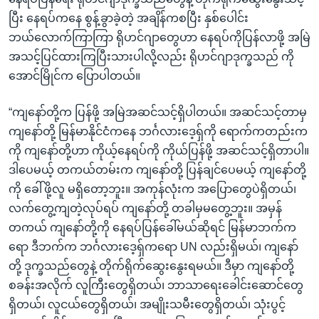
ပြီး နေရပ်ကနေ စွန့်ခွာခဲ့တဲ့ အချိန်ကစပြီး နှစ်ပေါင်း
ဘယ်လောက်ကြာကြာ ရိုဟင်ဂျာတွေဟာ နေရပ်ကိုပြန်လာဖို့ အမြဲ
အသင့်ပြင်ထားကြပြီးသားပါလို့လည်း ရိုဟင်ဂျာဒုက္ခသည် ကို
အောင်မြိုင်က ပြောပါတယ်။
“ကျနော်တို့က ပြန်ဖို့ အမြဲအဆင်သင့်ရှိပါတယ်။ အဆင်သင့်တာမှ
ကျနော်တို့ မြန်မာနိုင်ငံကနေ ဘင်္ဂလားဒေ့ရှ်ကို ရောက်ကတည်းက
ကို ကျနော်တို့ဟာ ကိုယ့်နေရပ်ကို ကိုယ်ပြန်ဖို့ အဆင်သင့်ရှိတာပါ။
ဒါပေမယ့် တကယ်တမ်းက ကျနော်တို့ ပြန်ချင်ပေမယ့် ကျနော်တို့
ကို ခေါ်ဖို့လူ မရှိတော့ဘူး။ အကုန်လုံးက အပြောတွေပဲရှိတယ်၊
လက်တွေ့ကျတဲ့လုပ်ရပ် ကျနော်တို့ တခါမှမတွေ့ဘူး။ အမှန်
တကယ် ကျနော်တို့ကို နေရပ်ပြန်ခေါ်မယ်ဆိုရင် မြန်မာဘက်က
ရော ဒီဘက်က ဘင်္ဂလားဒေ့ရှ်ကရော UN လည်းရှိမယ်၊ ကျနော်
တို့ ဒုက္ခသည်တွေနဲ့ တိုက်ရိုက်ဆွေးနွေးရမယ်။ ဒီမှာ ကျနော်တို့
စခန်းအလိုက် လူကြီးတွေရှိတယ်၊ ဘာသာရေးခေါင်းဆောင်တွေ
ရှိတယ်၊ လူငယ်တွေရှိတယ်၊ အမျိုးသမီးတွေရှိတယ်၊ သုံးပွင့်