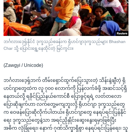
အ
သုတပဒေသာ အင်္ဂလိပ်စာ
ညွန်း
Learning English
စာမျက်နှာ
သို့
ဗွီအိုအေ လူမှုကွန်ယက်များ
ကျော်
ကြည့်
ဘင်္ဂလားဒေ့ရှ်နိုင်ငံ ဒုက္ခသည်စခန်းက ရိုဟင်ဂျာဒုက္ခသည်များ Bhashan
Char သို့ ပြောင်းရွှေ့နေထိုင်တဲ့ မြင်ကွင်း။
ရန်
ဘာသာစကားများ
ရှာဖွေ
(Zawgyi / Unicode)
ရန်
နေရာ
ဘင်္ဂလားဒေ့ရှ်ဘက် တိမ်းရှောင်ထွက်ပြေးသွားတဲ့ သိန်းနဲ့ချီတဲ့ ရို
သို့
ဟင်ဂျာတွေထဲက လူ ၇၀၀ လောက်ကို ပြန်လက်ခံဖို့ အဆင်သင့်ရှိ
ကျော်
နေတယ်လို့ ရခိုင်ပြည်နယ်ကောင်စီ ပြောခွင့်ရရဲ့ လတ်တလော
ရန်
ပြောဆိုချက်ဟာ လက်တွေ့မကျဘူးလို့ ရိုဟင်ဂျာ ဒုက္ခသည်တွေ
က ဝေဖန်ပြောဆိုလိုက်ပါတယ်။ ရိုဟင်ဂျာတွေ နေရပ်ရင်းပြန်နိုင်
ရေး ဒုက္ခသည်တွေနဲ့သာ အရင်ညှိနှိုင်းဆွေးနွေးရမှာဖြစ်ပြီး
အဓိက လုံခြုံရေး၊ နောက် ဂုဏ်သိက္ခာရှိစွာ နေရပ်ရင်းပြန်ရေး၊ သူ