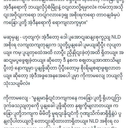
အဲ့ဒီနရောကို ဘယျလိုပုံစံမြိုးနဲ့ ဝငျလာလို့ရမှာလဲ။ ကမ်ဘာ့အသို
ငျးအဝိုငျးကရော ဘငျ်ဂလားဒေ့ရျှ အစိုးရကရော တာဝနျခံမှပဲ
ကနြောျတို့ အဲ့ဒီနရောကို ရောကျလာကွမှာ။”
မဆုမှနျ - ဟုတျကဲ့၊ အဲ့ဒီတော့ ဒေါျအောငျဆနျးစုကွညျ NLD
အစိုးရ လကျထကျတုနျးက သူတို့ပွနျခေါျမယျဆိုပွီး လုပျတ
ယျ။ ကမ့ျပျတှထေဲအထိ လာပွီး ညှိနှိုငျးခဲ့တဲ့အထိ ရှိတယျ။ အ
ဆငျမပွဖွေဈခဲ့တယျ။ ဆိုတော့ ဒီ နစက စဈတပျအာဏာသိမျး
ပွီးတဲ့ နောကျမှာ ပွနျဖို့ဆိုတာ ပိုပွီးတော့မှ စိုးရိမျစရာဖွဈလာတ
ယျ။ ဆိုတော့ အဲ့ဒီအခွအေနအေပေါျမှာ ကိုကာမလျေ ဘယျလို
သုံးသပျမိလဲ။
ကိုကာမလျေ - “မွနျမာနိုငျငံဘကျကနေ ကနြောျတို့ ရိုဟငျဂြာ
ဒုက်ခသညျတှကေို ပွနျခေါျဖို့ဆိုတာ နှဈကွိမျလာတယျ။ က
နြောျတို့ဘကျက မိမိတို့ မူရငျးနိုငျငံကို ဂုဏျသိက်ခာရှိရှိနဲ့ပဲ ပွ
နျလိုပါတယျလို့ တောငျးဆိုထားတာရှိတယျ။ NLD အစိုးရ လ