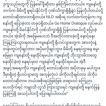
ဒုက္ခသည်တွေကို ပြန်ခေါ်ဖို့ဆိုတာ နှစ်ကြိမ်လာတယ်။ ကျနော်တို့
ဘက်က မိမိတို့ မူရင်းနိုင်ငံကို ဂုဏ်သိက္ခာရှိရှိနဲ့ပဲ ပြန်လိုပါတယ်လို့
တောင်းဆိုထားတာရှိတယ်။ NLD အစိုးရ လက်ထက်တုန်းက ကျ
နော်တို့ ပြောခဲ့တာ တခုပဲရှိတယ်။ Go Home Dialogue လုပ်မယ်၊
ကျနော်တို့ မိခင်နိုင်ငံကို ဂုဏ်သိက္ခာရှိရှိ ပြန်လာမယ်လို့ ပြောခဲ့
တယ်။ အဲ့ဒါကို အဖြေမပေးဘဲ ဒီအတိုင်းထားခဲ့လို့ နှောင့်နှေး
ကြန့်ကြာသွားရတယ်။ ကျနော်တို့ ရိုဟင်ဂျာတွေက အားလုံးနဲ့
တန်းတူပဲလိုချင်တာ၊ အပိုမလိုချင်ဘူး။ မိမိတို့ နေရပ်ဌာနေ မွေး
မြေမှာ ကျနော်တို့ နေထိုင်ရမယ်။ ကျနော်တို့ ဘိုးဘွားမိဘတွေ
နေထိုင်ခဲ့တဲ့ နေရပ်မှာပဲ ကျနော်တို့ နေထိုင်ရမယ်။ အဲ့ဒီ
အခွင့်အရေးကိုပဲ ကျနော်တို့ တောင်းဆိုတာ အပိုတခုမှ မပါဘူး။
ဒီမှာရှိတဲ့ ရိုဟင်ဂျာတွေ အကုန်လုံးပဲ ဒါကိုပဲလိုချင်တာ၊ ဒါကိုပဲ
တောင်းဆိုတာ။ ဘယ်အစိုးရပဲဖြစ်ဖြစ် တရားဝင် ကြေညာ
ပေးလိုက်ရင် ကမ္ဘာသိ လူသိ ကြားသွားရင် ကျနော်တို့ မနက်ဖြန်
ပြန်ကြဖို့ အသင့်ပါပဲလို့ ပြောချင်ပါတယ်။”
နေရပ်ပြန်ရေး ရိုဟင်ဂျာဒုက္ခသည်တွေနဲ့ တိုက်ရိုက်ဆွေးနွေးသင့်