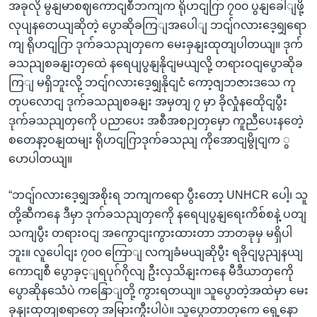
အခုလို မွနျမာစဈကောငျစီဘကျက ရိုဟငျဂြာ ၇၀၀ ပွနျခေါျဖို့
လုပျနတေယျဆိုတဲ့ ပွောဆိုခကြျအပေါျ ဘငျ်ဂလားဒေ့ရျှရော
ကျ ရိုဟငျဂြာ ဒုက်ခသညျတှကေ မေးခှနျးထုတျပါတယျ။ ဒုက်
ခသညျစခနျးတှထေဲ နရေပျပွနျနိုငျမယျလို့ တရားဝငျပွောဆိုခ
ကြျ မရှိဘူးလို့ ဘငျ်ဂလားဒေ့ရျှနိုငျငံ ကော့ဇျဘဇားဒသေ ကု
တုပလောငျ ဒုက်ခသညျစခနျး အမှတျ ၇ မှာ ခိုလှုံနထေိုငျပွီး
ဒုက်ခသညျတှကေို ပညာပေး အစီအစဉျတှမှော ကူညီပေးနတေဲ့
စတေနာ့ဝနျထမျး ရိုဟငျဂြာဒုက်ခသညျ ကိုအောငျမွိုငျက ွ
ပောပါတယျ။
“ဘငျ်ဂလားဒေ့ရျှအစိုးရ ဘကျကရော ပွီးတော့ UNHCR ပေါ့၊ သူ
တို့ဆီကနေ ဒီမှာ ဒုက်ခသညျတှကေို နရေပျပွနျရေးကိစ်စနဲ့ ပတျ
သကျပွီး တရားဝငျ အကွောငျးကွားထားတာ ဘာတခုမှ မရှိပါ
ဘူး။ လူပေါငျး ၇၀၀ ကြောျ လကျခံမယျဆိုပွီး ရခိုငျပွညျနယျ
ကောငျစီ ပွောခှင့ျရပုဂ်ဂိုလျ ဦးလှသိနျးကနေ မီဒီယာတှကေို
ပွောဆိုနသေံပဲ ကနြောျတို့ ကွားရတယျ။ သူပွောတဲ့အထဲမှာ မေး
ခှနျးထုတျစရာတှေ အမြားကွီးပါပဲ။ သူပွောတာတှကေ ရှေ့နော