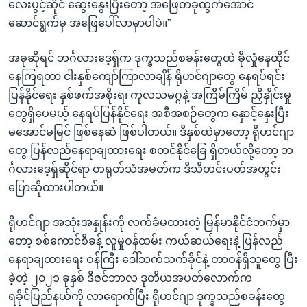
လေးပွင့်ဆိုင် ဆွေးနွေးပြီးတော့ အဖြေတခုထွက်အောင်
ဆောင်ရွက်မှ အဖြေပေါ်လာမှာပါပဲ။”
အခုဆိုရင် ဘင်္ဂလားဒေ့ရှ်က ဒုက္ခသည်စခန်းတွေထဲ ခိုလှုံနေထိုင်
နေကြရတာ ငါးနှစ်ကျော်ကြာလာချိန် ရိုဟင်ဂျာတွေ နေရပ်ရင်း
ပြန်နိုင်ရေး နှစ်ဖက်အစိုးရ၊ ကုလသမဂ္ဂနဲ့ အကြိမ်ကြိမ် ညှိနှိုင်းမှု
တွေရှိပေမယ့် နေရပ်ပြန်နိုင်ရေး အစီအစဉ်တွေက နှောင့်နှေးပြီး
မအောင်မမြင် ဖြစ်နေဆဲ ဖြစ်ပါတယ်။ ဒီနှစ်ထဲမှာတော့ ရိုဟင်ဂျာ
တွေ ပြန်လည်နေရာချထားရေး စတင်နိုင်ခြေ ရှိတယ်လို့တော့ ဘ
င်္ဂလားဒေ့ရှ်ဆိုင်ရာ တရုတ်သံအမတ်က ဒီသီတင်းပတ်အတွင်း
ပြောဆိုထားပါတယ်။
ရိုဟင်ဂျာ အသုံးအနှုန်းကို လက်ခံမထားတဲ့ မြန်မာနိုင်ငံဘက်မှာ
တော့ စစ်ကောင်စီခန့် လူမှုဝန်ထမ်း ကယ်ဆယ်ရေးနဲ့ ပြန်လည်
နေရာချထားရေး ဝန်ကြီး ဒေါ်သက်သက်ခိုင်နဲ့ တာဝန်ရှိသူတွေ ပြီး
ခဲ့တဲ့ ၂၀၂၁ ခုနှစ် ဒီဇင်ဘာလ ဒုတိယအပတ်လောက်က
ရခိုင်ပြည်နယ်ကို လာရောက်ပြီး ရိုဟင်ဂျာ ဒုက္ခသည်စခန်းတွေ