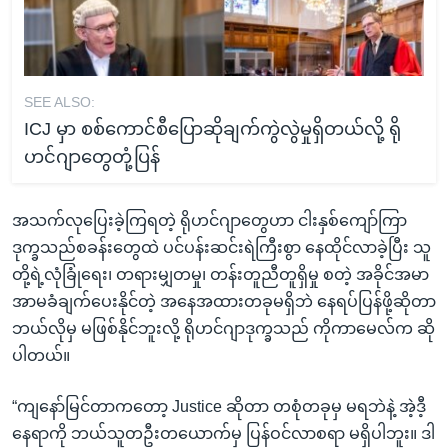
SEE ALSO:
ICJ မှာ စစ်ကောင်စီပြောဆိုချက်ကွဲလွဲမှုရှိတယ်လို့ ရို
ဟင်ဂျာတွေတုံ့ပြန်
အသက်လုပြေးခဲ့ကြရတဲ့ ရိုဟင်ဂျာတွေဟာ ငါးနှစ်ကျော်ကြာ
ဒုက္ခသည်စခန်းတွေထဲ ပင်ပန်းဆင်းရဲကြီးစွာ နေထိုင်လာခဲ့ပြီး သူ
တို့ရဲ့လုံခြုံရေး၊ တရားမျှတမှု၊ တန်းတူညီတူရှိမှု စတဲ့ အခိုင်အမာ
အာမခံချက်ပေးနိုင်တဲ့ အနေအထားတခုမရှိဘဲ နေရပ်ပြန်ဖို့ဆိုတာ
ဘယ်လိုမှ မဖြစ်နိုင်ဘူးလို့ ရိုဟင်ဂျာဒုက္ခသည် ကိုကာမေလ်က ဆို
ပါတယ်။
“ကျနော်မြင်တာကတော့ Justice ဆိုတာ တစုံတခုမှ မရဘဲနဲ့ အဲ့ဒီ့
နေရာကို ဘယ်သူတဦးတယောက်မှ ပြန်ဝင်လာစရာ မရှိပါဘူး။ ဒါ