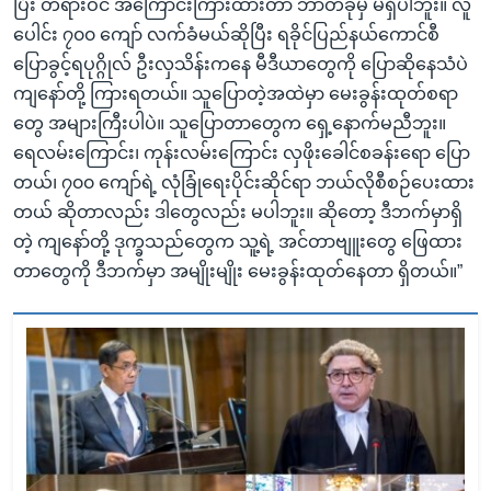
ပြီး တရားဝင် အကြောင်းကြားထားတာ ဘာတခုမှ မရှိပါဘူး။ လူ
ပေါင်း ၇၀၀ ကျော် လက်ခံမယ်ဆိုပြီး ရခိုင်ပြည်နယ်ကောင်စီ
ပြောခွင့်ရပုဂ္ဂိုလ် ဦးလှသိန်းကနေ မီဒီယာတွေကို ပြောဆိုနေသံပဲ
ကျနော်တို့ ကြားရတယ်။ သူပြောတဲ့အထဲမှာ မေးခွန်းထုတ်စရာ
တွေ အများကြီးပါပဲ။ သူပြောတာတွေက ရှေ့နောက်မညီဘူး။
ရေလမ်းကြောင်း၊ ကုန်းလမ်းကြောင်း လှဖိုးခေါင်စခန်းရော ပြော
တယ်၊ ၇၀၀ ကျော်ရဲ့ လုံခြုံရေးပိုင်းဆိုင်ရာ ဘယ်လိုစီစဉ်ပေးထား
တယ် ဆိုတာလည်း ဒါတွေလည်း မပါဘူး။ ဆိုတော့ ဒီဘက်မှာရှိ
တဲ့ ကျနော်တို့ ဒုက္ခသည်တွေက သူ့ရဲ့ အင်တာဗျူးတွေ ဖြေထား
တာတွေကို ဒီဘက်မှာ အမျိုးမျိုး မေးခွန်းထုတ်နေတာ ရှိတယ်။”