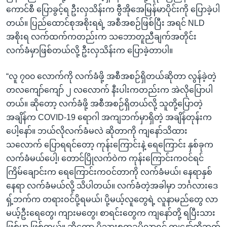
ကောင်စီ ပြောခွင့်ရ ဦးလှသိန်းက ဗွီအိုအေမြန်မာပိုင်းကို ပြောခဲ့ပါ
တယ်။ ပြည်ထောင်စုအစိုးရရဲ့ အစီအစဉ်ဖြစ်ပြီး အရင် NLD
အစိုးရ လက်ထက်ကတည်းက သဘောတူညီချက်အတိုင်း
လက်ခံမှာဖြစ်တယ်လို့ ဦးလှသိန်းက ပြောခဲ့တာပါ။
“လူ ၇၀၀ လောက်ကို လက်ခံဖို့ အစီအစဉ်ရှိတယ်ဆိုတာ လွန်ခဲ့တဲ့
တလကျော်ကျော် ၂ လလောက် နီးပါးကတည်းက အဲလိုပြောပါ
တယ်။ ဆိုတော့ လက်ခံဖို့ အစီအစဉ်ရှိတယ်လို့ သူတို့ပြောတဲ့
အချိန်က COVID-19 ရောဂါ အကျဘက်မှာရှိတဲ့ အချိန်တုန်းက
ပေါ့နော်။ ဘယ်လိုလက်ခံမလဲ ဆိုတာကို ကျနော်သိထား
သလောက် ပြောရရင်တော့ ကုန်းကြောင်းနဲ့ ရေကြောင်း နှစ်ခုက
လက်ခံမယ်ပေါ့၊ တောင်ပြိုလက်ဝဲက ကုန်းကြောင်းကဝင်ရင်
ကြိမ်ချောင်းက ရေကြောင်းကဝင်တာကို လက်ခံမယ်၊ နေရာနှစ်
နေရာ လက်ခံမယ်လို့ သိပါတယ်။ လက်ခံတဲ့အခါမှာ ဘင်္ဂလားဒေ
ရှ့်ဘက်က တရားဝင်ပို့ရမယ်၊ ပို့မယ့်လူတွေရဲ့ လူနာမည်တွေ လာ
မယ့်ဦးရေတွေ၊ ကျားမတွေ၊ စာရင်းတွေက ကျနော်တို့ ရပြီးသား
ဖြစ်မှာ ဖြစ်တယ်။ ဆိုတော့ မိသားစုတခုပို့လာရင် ကျနော်တို့ဘက်