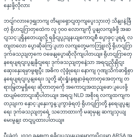
နှေးဖို့လိုလား
ဘငျ်ဂလားဒေ့ရျှဘကျ တိမျးရှောငျထှကျပွေးသှားတဲ့ သိနျးနဲ့ခြီ
တဲ့ ရိုဟငျဂြာတှထေဲက လူ ၇၀၀ လောကျကို ပွနျလကျခံဖို့ အဆ
ငျသင့ျရှိနတေယျလို့ ရခိုငျပွညျနယျကောငျစီ ပွောခှင့ျရရဲ့ လ
တျတလော ပွောဆိုခကြျဟာ လကျတှေ့မကဘြူးလို့ ရိုဟငျဂြာ
ဒုက်ခသညျတှကေ ဝဖေနျပွောဆိုလိုကျပါတယျ။ ရိုဟငျဂြာတှေ
နရေပျရငျးပွနျနိုငျရေး ဒုက်ခသညျတှနေဲ့သာ အရငျညှိနှိုငျး
ဆှေးနှေးရမှာဖွဈပွီး အဓိက လုံခွုံရေး၊ နောကျ ဂုဏျသိက်ခာရှိစှာ
နရေပျရငျးပွနျရေး၊ သူတို့ ဆုံးရှုံးနဈနာခဲ့ရတာတှအေတှကျ တ
ရားမြှတမှုရှိရေး ဆိုတာတှကေို အကောငျအထညျဖောျပေးဖို့
ထပျမံတောငျးဆိုပါတယျ။ အရငျ NLD အစိုးရ လကျထကျက
တညျးက နှောင့ျနှေးကွန့ျကွာခဲ့ရတဲ့ ရိုဟငျဂြာတို့ နရေပျပွနျ
ရေး ဒုက်ခသညျတှရေဲ့ သဘောထားကို မဆုမှနျ ဆကျသှယျ
မေးမွနျး တငျပွထားပါတယျ။
ပွီးခဲ့တဲ့ ၂၀၁၇ ခုနှဈက ရခိုငျပွညျနယျမွောကျပိုငျးမှာ ARSA အ