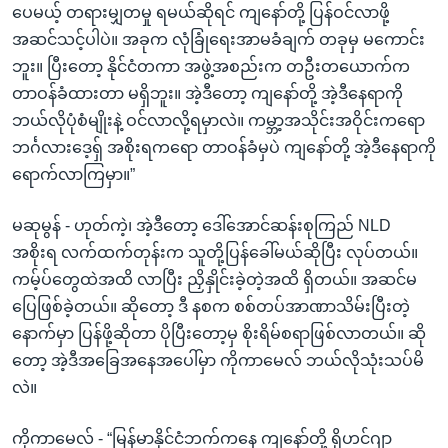
ပေမယ့် တရားမျှတမှု ရမယ်ဆိုရင် ကျနော်တို့ ပြန်ဝင်လာဖို့
အဆင်သင့်ပါပဲ။ အခုက လုံခြုံရေးအာမခံချက် တခုမှ မကောင်း
ဘူး။ ပြီးတော့ နိုင်ငံတကာ အဖွဲ့အစည်းက တဦးတယောက်က
တာဝန်ခံထားတာ မရှိဘူး။ အဲ့ဒီတော့ ကျနော်တို့ အဲ့ဒီနေရာကို
ဘယ်လိုပုံစံမျိုးနဲ့ ဝင်လာလို့ရမှာလဲ။ ကမ္ဘာ့အသိုင်းအဝိုင်းကရော
ဘင်္ဂလားဒေ့ရှ် အစိုးရကရော တာဝန်ခံမှပဲ ကျနော်တို့ အဲ့ဒီနေရာကို
ရောက်လာကြမှာ။”
မဆုမွန် - ဟုတ်ကဲ့၊ အဲ့ဒီတော့ ဒေါ်အောင်ဆန်းစုကြည် NLD
အစိုးရ လက်ထက်တုန်းက သူတို့ပြန်ခေါ်မယ်ဆိုပြီး လုပ်တယ်။
ကမ့်ပ်တွေထဲအထိ လာပြီး ညှိနှိုင်းခဲ့တဲ့အထိ ရှိတယ်။ အဆင်မ
ပြေဖြစ်ခဲ့တယ်။ ဆိုတော့ ဒီ နစက စစ်တပ်အာဏာသိမ်းပြီးတဲ့
နောက်မှာ ပြန်ဖို့ဆိုတာ ပိုပြီးတော့မှ စိုးရိမ်စရာဖြစ်လာတယ်။ ဆို
တော့ အဲ့ဒီအခြေအနေအပေါ်မှာ ကိုကာမေလ် ဘယ်လိုသုံးသပ်မိ
လဲ။
ကိုကာမေလ် - “မြန်မာနိုင်ငံဘက်ကနေ ကျနော်တို့ ရိုဟင်ဂျာ