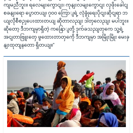
ကျမညီဘူး။ ရလေမျးကွောငျး၊ ကုနျးလမျးကွောငျး လှဖိုးခေါငျ
စခနျးရော ပွောတယျ၊ ၇၀၀ ကြောျရဲ့ လုံခွုံရေးပိုငျးဆိုငျရာ ဘ
ယျလိုစီစဉျပေးထားတယျ ဆိုတာလညျး ဒါတှလေညျး မပါဘူး။
ဆိုတော့ ဒီဘကျမှာရှိတဲ့ ကနြောျတို့ ဒုက်ခသညျတှကေ သူ့ရဲ့
အငျတာဗြူးတှေ ဖွထေားတာတှကေို ဒီဘကျမှာ အမြိုးမြိုး မေးခှ
နျးထုတျနတော ရှိတယျ။”