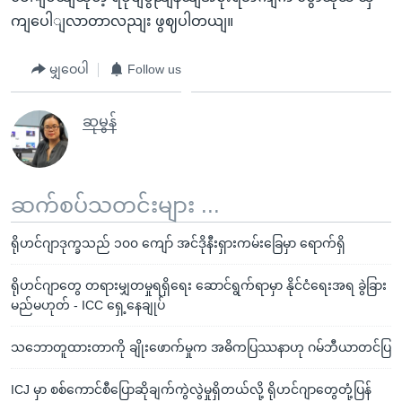
ကျပေါျလာတာလညျး ဖွဈပါတယျ။
မျှဝေပါ
Follow us
ဆုမွန်
ဆက်စပ်သတင်းများ ...
ရိုဟင်ဂျာဒုက္ခသည် ၁၀၀ ကျော် အင်ဒိုနီးရှားကမ်းခြေမှာ ရောက်ရှိ
ရိုဟင်ဂျာတွေ တရားမျှတမှုရရှိရေး ဆောင်ရွက်ရာမှာ နိုင်ငံရေးအရ ခွဲခြား
မည်မဟုတ် - ICC ရှေ့နေချုပ်
သဘောတူထားတာကို ချိုးဖောက်မှုက အဓိကပြဿနာဟု ဂမ်ဘီယာတင်ပြ
ICJ မှာ စစ်ကောင်စီပြောဆိုချက်ကွဲလွဲမှုရှိတယ်လို့ ရိုဟင်ဂျာတွေတုံ့ပြန်