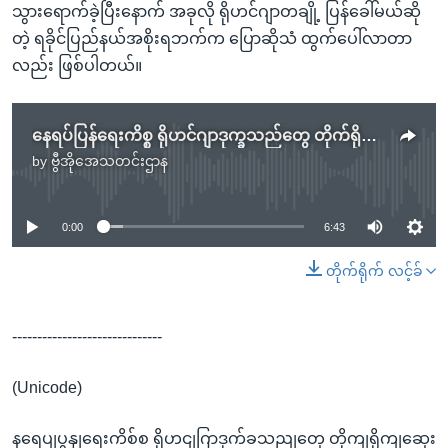
သွားရောက်ခဲ့ပြီးနောက် အခုလို ရိုဟင်ဂျာတချို့ ပြန်ခေါ်မယ်ဆို
တဲ့ ရခိုင်ပြည်နယ်အစိုးရဘက်က ပြောဆိုသံ ထွက်ပေါ်လာတာ
လည်း ဖြစ်ပါတယ်။
နေရပ်ပြန်ရေးကိစ္စ ရိုဟင်ဂျာဒုက္ခသည်တွေ တိုက်ရိုက်ဆွေးနွေးဖို့လိုလား
by
ဗွီအိုအေသတင်းဌာန
No media source currently available
0:00
6:43
တိုက်ရိုက် လင့်ခ်
------------------------------
(Unicode)
နရေပျပွနျရေးကိစ်စ ရိုဟငျဂြာဒုက်ခသညျတှေ တိုကျရိုကျဆှေး