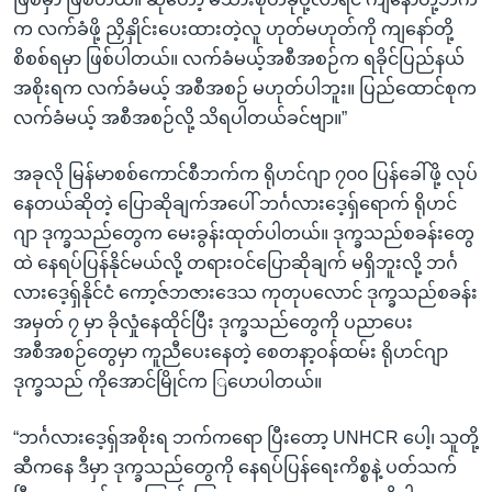
က လက်ခံဖို့ ညှိနှိုင်းပေးထားတဲ့လူ ဟုတ်မဟုတ်ကို ကျနော်တို့
စိစစ်ရမှာ ဖြစ်ပါတယ်။ လက်ခံမယ့်အစီအစဉ်က ရခိုင်ပြည်နယ်
အစိုးရက လက်ခံမယ့် အစီအစဉ် မဟုတ်ပါဘူး။ ပြည်ထောင်စုက
လက်ခံမယ့် အစီအစဉ်လို့ သိရပါတယ်ခင်ဗျာ။”
အခုလို မြန်မာစစ်ကောင်စီဘက်က ရိုဟင်ဂျာ ၇၀၀ ပြန်ခေါ်ဖို့ လုပ်
နေတယ်ဆိုတဲ့ ပြောဆိုချက်အပေါ် ဘင်္ဂလားဒေ့ရှ်ရောက် ရိုဟင်
ဂျာ ဒုက္ခသည်တွေက မေးခွန်းထုတ်ပါတယ်။ ဒုက္ခသည်စခန်းတွေ
ထဲ နေရပ်ပြန်နိုင်မယ်လို့ တရားဝင်ပြောဆိုချက် မရှိဘူးလို့ ဘင်္ဂ
လားဒေ့ရှ်နိုင်ငံ ကော့ဇ်ဘဇားဒေသ ကုတုပလောင် ဒုက္ခသည်စခန်း
အမှတ် ၇ မှာ ခိုလှုံနေထိုင်ပြီး ဒုက္ခသည်တွေကို ပညာပေး
အစီအစဉ်တွေမှာ ကူညီပေးနေတဲ့ စေတနာ့ဝန်ထမ်း ရိုဟင်ဂျာ
ဒုက္ခသည် ကိုအောင်မြိုင်က ြပောပါတယ်။
“ဘင်္ဂလားဒေ့ရှ်အစိုးရ ဘက်ကရော ပြီးတော့ UNHCR ပေါ့၊ သူတို့
ဆီကနေ ဒီမှာ ဒုက္ခသည်တွေကို နေရပ်ပြန်ရေးကိစ္စနဲ့ ပတ်သက်