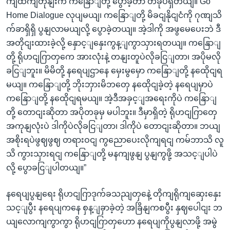
ကျထကျတုနျးက ကနြောျတို့ ပွောခဲ့တာ တခုပဲရှိတယျ။ Go
Home Dialogue လုပျမယျ၊ ကနြောျတို့ မိခငျနိုငျငံကို ဂုဏျသိ
က်ခာရှိရှိ ပွနျလာမယျလို့ ပွောခဲ့တယျ။ အဲ့ဒါကို အဖွမေပေးဘဲ ဒီ
အတိုငျးထားခဲ့လို့ နှောင့ျနှေးကွန့ျကွာသှားရတယျ။ ကနြောျ
တို့ ရိုဟငျဂြာတှကေ အားလုံးနဲ့ တနျးတူပဲလိုခငြျတာ၊ အပိုမလို
ခငြျဘူး။ မိမိတို့ နရေပျဌာနေ မှေးမွမှော ကနြောျတို့ နထေိုငျရ
မယျ။ ကနြောျတို့ ဘိုးဘှားမိဘတှေ နထေိုငျခဲ့တဲ့ နရေပျမှာပဲ
ကနြောျတို့ နထေိုငျရမယျ။ အဲ့ဒီအခှင့ျအရေးကိုပဲ ကနြောျ
တို့ တောငျးဆိုတာ အပိုတခုမှ မပါဘူး။ ဒီမှာရှိတဲ့ ရိုဟငျဂြာတှေ
အကုနျလုံးပဲ ဒါကိုပဲလိုခငြျတာ၊ ဒါကိုပဲ တောငျးဆိုတာ။ ဘယျ
အစိုးရပဲဖွဈဖွဈ တရားဝငျ ကွညောပေးလိုကျရငျ ကမ်ဘာသိ လူ
သိ ကွားသှားရငျ ကနြောျတို့ မနကျဖွနျ ပွနျကွဖို့ အသင့ျပါပဲ
လို့ ပွောခငြျပါတယျ။”
နရေပျပွနျရေး ရိုဟငျဂြာဒုက်ခသညျတှနေဲ့ တိုကျရိုကျဆှေးနှေး
သင့ျပွီး နရေပျကနေ စှန့ျခှာခဲ့တဲ့ အခြိနျကစပွီး နှဈပေါငျး ဘ
ယျလောကျကွာကွာ ရိုဟငျဂြာတှဟော နရေပျကိုပွနျလာဖို့ အမွဲ