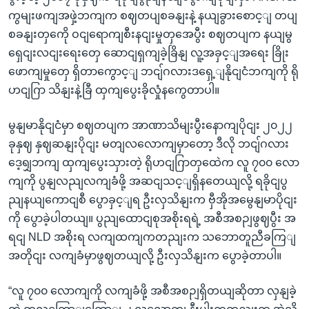
ကွမျးဖကျအဖှဲ့ဘကျက စဈတပျစခနျးနဲ့ နယျခွားစောင့ျ တပျ
စခနျးတှကေို ဝငျရောကျစီးနငျးမှုတှအေပွီး စဈတပျက နယျမွ
ရှေငျးလငျးရေးတှေ ဆောငျရှကျခဲ့ခြိနျ လူ့အခှင့ျအရေး ခြိုး
ဖောကျမှုတှေ ရှိတာကွောင့ျ ဘငျ်ဂလားဒရှေ့ျနိုငျငံဘကျကို ရို
ဟငျဂြာ သိနျးနဲ့ခြီ ထှကျပွေးခိုလှုံနကွေတာပါ။
မွနျမာနိုငျငံမှာ စဈတပျက အာဏာသိမျးပွီးနောကျပိုငျး ၂၀၂၂
ခုနှဈ နှဈဆနျးပိုငျး မတျလလောကျမှာတော့ ဒီလို ဘငျ်ဂလား
ဒေ့ရျှဘကျ ထှကျပွေးသှားတဲ့ ရိုဟငျဂြာတှထေဲက လူ ၇၀၀ လော
ကျကို ပွနျလညျလကျခံဖို့ အဆငျသင့ျရှိနတေယျလို့ ရခိုငျပွ
ညျနယျကောငျစီ ပွောခှင့ျရ ဦးလှသိနျးက ဗှီအိုအမွေနျမာပိုငျး
ကို ပွောခဲ့ပါတယျ။ ပွညျထောငျစုအစိုးရရဲ့ အစီအစဉျဖွဈပွီး အ
ရငျ NLD အစိုးရ လကျထကျကတညျးက သဘောတူညီခကြျ
အတိုငျး လကျခံမှာဖွဈတယျလို့ ဦးလှသိနျးက ပွောခဲ့တာပါ။
“လူ ၇၀၀ လောကျကို လကျခံဖို့ အစီအစဉျရှိတယျဆိုတာ လှနျခဲ့