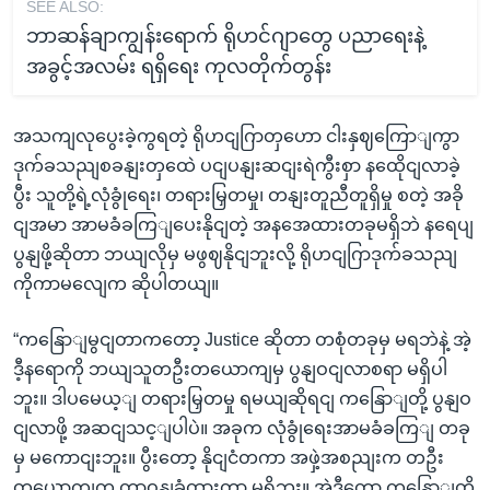
SEE ALSO:
ဘာဆန်ချာကျွန်းရောက် ရိုဟင်ဂျာတွေ ပညာရေးနဲ့
အခွင့်အလမ်း ရရှိရေး ကုလတိုက်တွန်း
အသကျလုပွေးခဲ့ကွရတဲ့ ရိုဟငျဂြာတှဟော ငါးနှဈကြောျကွာ
ဒုက်ခသညျစခနျးတှထေဲ ပငျပနျးဆငျးရဲကွီးစှာ နထေိုငျလာခဲ့
ပွီး သူတို့ရဲ့လုံခွုံရေး၊ တရားမြှတမှု၊ တနျးတူညီတူရှိမှု စတဲ့ အခို
ငျအမာ အာမခံခကြျပေးနိုငျတဲ့ အနအေထားတခုမရှိဘဲ နရေပျ
ပွနျဖို့ဆိုတာ ဘယျလိုမှ မဖွဈနိုငျဘူးလို့ ရိုဟငျဂြာဒုက်ခသညျ
ကိုကာမလျေက ဆိုပါတယျ။
“ကနြောျမွငျတာကတော့ Justice ဆိုတာ တစုံတခုမှ မရဘဲနဲ့ အဲ့
ဒီ့နရောကို ဘယျသူတဦးတယောကျမှ ပွနျဝငျလာစရာ မရှိပါ
ဘူး။ ဒါပမေယ့ျ တရားမြှတမှု ရမယျဆိုရငျ ကနြောျတို့ ပွနျဝ
ငျလာဖို့ အဆငျသင့ျပါပဲ။ အခုက လုံခွုံရေးအာမခံခကြျ တခု
မှ မကောငျးဘူး။ ပွီးတော့ နိုငျငံတကာ အဖှဲ့အစညျးက တဦး
တယောကျက တာဝနျခံထားတာ မရှိဘူး။ အဲ့ဒီတော့ ကနြောျတို့