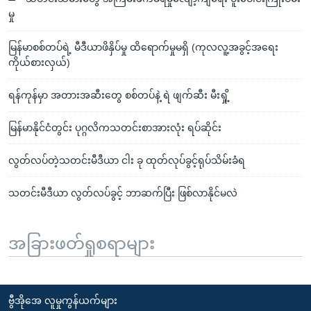
မှု
မြန်မာစစ်တပ်ရဲ့ မီဒီယာဖိနှိပ်မှု ထိရောက်မှုမရှိ (ကုလလူ့အခွင့်အရေး
ကိုယ်စားလှယ်)
ရန်ကုန်မှာ အတားအဆီးတွေ စစ်တပ်နဲ့ ရဲ ဖျက်ဆီး မီးရှို့
မြန်မာနိုင်ငံတွင်း ပုဂ္ဂလိကသတင်းစာအားလုံး ရပ်ဆိုင်း
လွတ်လပ်တဲ့သတင်းမီဒီယာ ငါး ခု ထုတ်လုပ်ခွင့်ရုပ်သိမ်းခံရ
သတင်းမီဒီယာ လွတ်လပ်ခွင့် ဘာဆက်ပြီး ဖြစ်လာနိုင်မလဲ
အခြားဖတ်ရှုစရာများ
ဗွီအိုအေ လူမှုကွန်ယက်များ