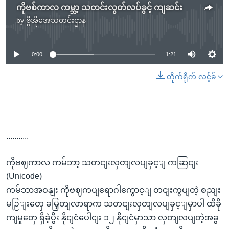
ကိုဗစ်ကာလ ကမ္ဘာ့ သတင်းလွတ်လပ်ခွင့် ကျဆင်း
by
ဗွီအိုအေသတင်းဌာန
No media source currently available
0:00
1:21
တိုက်ရိုက် လင့်ခ်
...........
ကိုဗဈကာလ ကမ်ဘာ့ သတငျးလှတျလပျခှင့ျ ကဆြငျး
(Unicode)
ကမ်ဘာအဝနျး ကိုဗဈကပျရောဂါကွောင့ျ တငျးကွပျတဲ့ စညျး
မဉြျးတှေ ခမြှတျလာရာက သတငျးလှတျလပျခှင့ျမှာပါ ထိခို
ကျမှုတှေ ရှိခဲ့ပွီး နိုငျငံပေါငျး ၁၂ နိုငျငံမှာသာ လှတျလပျတဲ့အခွ