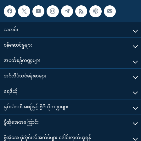
သတင်း
၀န်ဆောင်မှုများ
အပတ်စဉ်ကဏ္ဍများ
အင်္ဂလိပ်သင်ခန်းစာများ
ရေဒီယို
ရုပ်သံအစီအစဉ်နှင့် ဗွီဒီယိုကဏ္ဍများ
ဗွီအိုအေအကြောင်း
ဗွီအိုအေ မိုဘိုင်းလ်အက်ပ်များ ဒေါင်းလုတ်ယူရန်