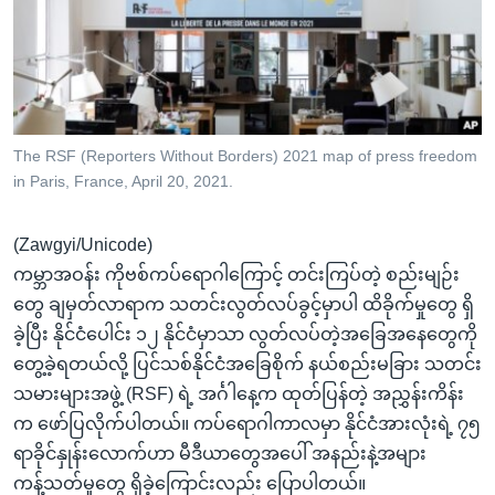
အ
သုတပဒေသာ အင်္ဂလိပ်စာ
ညွန်း
Learning English
စာမျက်နှာ
သို့
ဗွီအိုအေ လူမှုကွန်ယက်များ
ကျော်
ကြည့်
The RSF (Reporters Without Borders) 2021 map of press freedom
in Paris, France, April 20, 2021.
ရန်
ဘာသာစကားများ
ရှာဖွေ
(Zawgyi/Unicode)
ရန်
ကမ္ဘာအဝန်း ကိုဗစ်ကပ်ရောဂါကြောင့် တင်းကြပ်တဲ့ စည်းမျဉ်း
နေရာ
တွေ ချမှတ်လာရာက သတင်းလွတ်လပ်ခွင့်မှာပါ ထိခိုက်မှုတွေ ရှိ
သို့
ခဲ့ပြီး နိုင်ငံပေါင်း ၁၂ နိုင်ငံမှာသာ လွတ်လပ်တဲ့အခြေအနေတွေကို
ကျော်
တွေ့ခဲ့ရတယ်လို့ ပြင်သစ်နိုင်ငံအခြေစိုက် နယ်စည်းမခြား သတင်း
ရန်
သမားများအဖွဲ့ (RSF) ရဲ့ အင်္ဂါနေ့က ထုတ်ပြန်တဲ့ အညွှန်းကိန်း
က ဖော်ပြလိုက်ပါတယ်။ ကပ်ရောဂါကာလမှာ နိုင်ငံအားလုံးရဲ့ ၇၅
ရာခိုင်နှုန်းလောက်ဟာ မီဒီယာတွေအပေါ် အနည်းနဲ့အများ
ကန့်သတ်မှုတွေ ရှိခဲ့ကြောင်းလည်း ပြောပါတယ်။