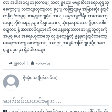
တာ အပါအဝငျ တခွားကန့ျသတျမှုတှေ၊ ဖမျးဆီးအရေးယူမှုတှ
ကွေောင့ျ သတငျးလှတျလပျခှင့ျ ကဆြငျးမှု အမြားဆုံး နိုငျငံ
တနိုငျငံအဖွဈ စာရငျးဝငျခဲ့ပါတယျ။ မွောကျကိုရီးယားကတော့
အရငျလိုပဲ အညှှနျးကိနျးအောကျဆုံးနရောမှာသာ ရှိခဲ့တာပါ။
စဈတပျနဲ့ အာဏာပိုငျတှကေို ဝဖေနျရေးသားဖောျပွသူတှကေို
အပွဈပေး အရေးယူတာတှေ လုပျလေ့ရှိတဲ့ မွနျမာနိုငျငံကတော့
မနှဈကထကျ နောကျထပျ ၁ ဆင့ျထပျမံကဆြငျးခဲ့ပွီး အဆ
င့ျ ၁၄၀ မှာ ရှိခဲ့ပါတယျ။
မျှဝေပါ
Follow us
ဗွီအိုအေ (မြန်မာပိုင်း)
ဆက်စပ်သတင်းများ ...
သတင်းသမားတွေ အကြမ်းဖက်ခံရမှုလျော့ကျရေး ပူးပေါင်းကြိုးပမ်း