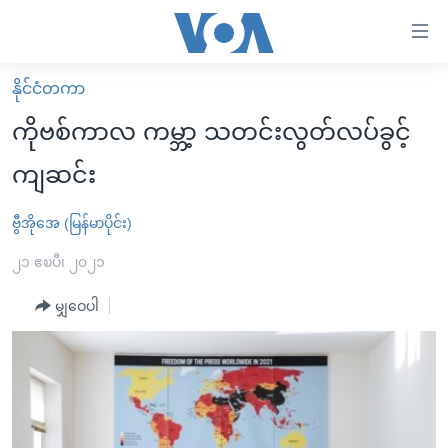
သုံး
ရ
လွယ်ကူ
နိုင်ငံတကာ
မူလစာမျက်နှာ
စေ
ကိုဗစ်ကာလ ကမ္ဘာ့ သတင်းလွတ်လပ်ခွင့်
မြန်မာ
သည့်
ကျဆင်း
ကမ္ဘာ့သတင်းများ
Link
ဗွီဒီယို
နိုင်ငံတကာ
ဗွီအိုအေ (မြန်မာပိုင်း)
များ
သတင်းလွတ်လပ်ခွင့်
အမေရိကန်
၂၁ ဧၿပီ၊ ၂၀၂၁
ပင်မ
ရပ်ဝန်းတခု လမ်းတခု အလွန်
တရုတ်
အကြောင်းအရာ
မျှဝေပါ
သို့
အင်္ဂလိပ်စာလေ့လာမယ်
အစ္စရေး-ပါလက်စတိုင်း
ကျော်
အပတ်စဉ်ကဏ္ဍများ
အမေရိကန်သုံးအီဒီယံ
ကြည့်
ရေဒီယိုနှင့်ရုပ်သံ အချက်အလက်များ
မကြေးမုံရဲ့ အင်္ဂလိပ်စာ
ရေဒီယို
ရန်
ပင်မ
ရေဒီယို/တီဗွီအစီအစဉ်
ရုပ်ရှင်ထဲက အင်္ဂလိပ်စာ
တီဗွီ