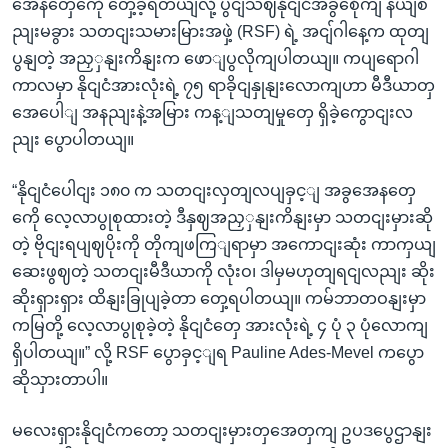
အေနတှေကေို တှေ့ခဲ့ရတယျလို့ ပွငျသဈနိုငျငံအခွစေိုကျ နယျစ
ညျးမခွား သတငျးသမားမြားအဖှဲ့ (RSF) ရဲ့ အငျ်ဂါနေ့က ထုတျ
ပွနျတဲ့ အညှှနျးကိနျးက ဖောျပွလိုကျပါတယျ။ ကပျရောဂါ
ကာလမှာ နိုငျငံအားလုံးရဲ့ ၇၅ ရာခိုငျနှုနျးလောကျဟာ မီဒီယာတှ
အေပေါျ အနညျးနဲ့အမြား ကန့ျသတျမှုတှေ ရှိခဲ့ကွောငျးလ
ညျး ပွောပါတယျ။
“နိုငျငံပေါငျး ၁၈၀ က သတငျးလှတျလပျခှင့ျ အခွအေနတှေ
ကေို လေ့လာပွုစုထားတဲ့ ဒီနှဈအညှှနျးကိနျးမှာ သတငျးမှားဆို
တဲ့ ဗိုငျးရပျဈပိုးကို တိုကျဖကြျရာမှာ အကောငျးဆုံး ကာကှယျ
ဆေးဖွဈတဲ့ သတငျးမီဒီယာကို လုံးဝ၊ ဒါမှမဟုတျရငျလညျး ဆိုး
ဆိုးရှားရှား ထိနျးခြုပျခဲ့တာ တှေ့ရပါတယျ။ ကမ်ဘာတဝနျးမှာ
ကမြတို့ လေ့လာပွုစုခဲ့တဲ့ နိုငျငံတှေ အားလုံးရဲ့ ၄ ပုံ ၃ ပုံလောကျ
ရှိပါတယျ။” လို့ RSF ပွောခှင့ျရ Pauline Ades-Mevel ကပွော
ဆိုသှားတာပါ။
မလေးရှားနိုငျငံကတော့ သတငျးမှားတှအေတှကျ ဥပဒပွေဌာနျး