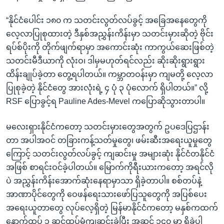
“နိုင်ငံပေါင်း ၁၈၀ က သတင်းလွတ်လပ်ခွင့် အခြေအနေတွေကို
လေ့လာပြုစုထားတဲ့ ဒီနှစ်အညွှန်းကိန်းမှာ သတင်းမှားဆိုတဲ့ ဗိုင်း
ရပ်စ်ပိုးကို တိုက်ဖျက်ရာမှာ အကောင်းဆုံး ကာကွယ်ဆေးဖြစ်တဲ့
သတင်းမီဒီယာကို လုံးဝ၊ ဒါမှမဟုတ်ရင်လည်း ဆိုးဆိုးရွားရွား
ထိန်းချုပ်ခဲ့တာ တွေ့ရပါတယ်။ ကမ္ဘာတဝန်းမှာ ကျမတို့ လေ့လာ
ပြုစုခဲ့တဲ့ နိုင်ငံတွေ အားလုံးရဲ့ ၄ ပုံ ၃ ပုံလောက် ရှိပါတယ်။” လို့
RSF ပြောခွင့်ရ Pauline Ades-Mevel ကပြောဆိုသွားတာပါ။
မလေးရှားနိုင်ငံကတော့ သတင်းမှားတွေအတွက် ဥပဒေပြဌာန်း
တာ အပါအဝင် တခြားကန့်သတ်မှုတွေ၊ ဖမ်းဆီးအရေးယူမှုတွေ
ကြောင့် သတင်းလွတ်လပ်ခွင့် ကျဆင်းမှု အများဆုံး နိုင်ငံတနိုင်ငံ
အဖြစ် စာရင်းဝင်ခဲ့ပါတယ်။ မြောက်ကိုရီးယားကတော့ အရင်လို
ပဲ အညွှန်းကိန်းအောက်ဆုံးနေရာမှာသာ ရှိခဲ့တာပါ။ စစ်တပ်နဲ့
အာဏာပိုင်တွေကို ဝေဖန်ရေးသားဖော်ပြသူတွေကို အပြစ်ပေး
အရေးယူတာတွေ လုပ်လေ့ရှိတဲ့ မြန်မာနိုင်ငံကတော့ မနှစ်ကထက်
နောက်ထပ် ၁ ဆင့်ထပ်မံကျဆင်းခဲ့ပြီး အဆင့် ၁၄၀ မှာ ရှိခဲ့ပါ