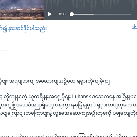
0:00
တ်၍ နားဆင်နိုင်ပါသည်။
EMBED
-------
ပိုငျး အရပျဘကျ အဆောကျအဦတှေ ရုရှားတိုကျခိုကျ
ငျတိုကျနတေဲ့ ယူကရိနျးအရှေ့ပိုငျး Luhansk ဒသေကနေ အခြိနျမန
းကွဖို့ ဒသေခံအရာရှိတှေ ပနျကွားနခြေိနျမှာပဲ ရုရှားတပျတှကေ တန
ငျကြောငျးတကြောငျးနဲ့ လူနအေဆောကျအဦးတှကေို ပဈခတျတိုကျ
က လူနတေိုကျခနျးတှဲ ၃ ခု မီးလောငျပကြျစီးခဲ့ရသလို အဲဒီက သက