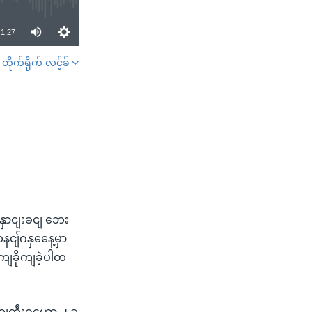
1:27
တိုက်ရိုက် လင့်ခ်
SHARE
ှောငျးခငျ ဘေး
ငျ်ဂနှနေေ့မှာ
ခိုကျခဲ့ပါတ
ျကွီးဂဟော ၂ ခု