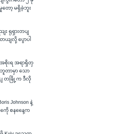
တော့ မရှိခဲ့ဘူး
ညျး ရုရှားတပျ
ယျလို့ ပွောပါ
စိုးရ အရာရှိတှ
k ဘူတာမှာ သော
့ျ တခြို့က ဒီလို
oris Johnson နဲ့
ှကေို စနနေေ့က
ဖို့ Kyiv ဒသေတ