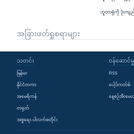
ဘူတာရုံကို ဒုံးကျည
အခြားဖတ်ရှုစရာများ
သတင်း
၀န်ဆောင်မှ
မြန်မာ
RSS
နိုင်ငံတကာ
ပေါ့ဒ်ကတ်စ်
အမေရိကန်
နေ့စဉ်အီးမေ
တရုတ်
အစ္စရေး-ပါလက်စတိုင်း