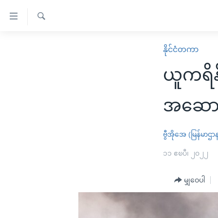
သုံး
ရ
ရှာဖွေ
လွယ်ကူ
မူလစာမျက်နှာ
နိုင်ငံတကာ
ရ
စေ
မြန်မာ
လာ
ယူကရိန
သည့်
ဒ်
ကမ္ဘာ့သတင်းများ
Link
ဗွီဒီယို
နိုင်ငံတကာ
အဆောက်
များ
သတင်းလွတ်လပ်ခွင့်
အမေရိကန်
ပင်မ
ရပ်ဝန်းတခု လမ်းတခု အလွန်
တရုတ်
ဗွီအိုအေ (မြန်မာဌာ
အကြောင်းအရာ
အင်္ဂလိပ်စာလေ့လာမယ်
အစ္စရေး-ပါလက်စတိုင်း
၁၁ ဧၿပီ၊ ၂၀၂၂
သို့
အပတ်စဉ်ကဏ္ဍများ
အမေရိကန်သုံးအီဒီယံ
ကျော်
မျှဝေပါ
ကြည့်
ရေဒီယိုနှင့်ရုပ်သံ အချက်အလက်များ
မကြေးမုံရဲ့ အင်္ဂလိပ်စာ
ရေဒီယို
ရန်
ရေဒီယို/တီဗွီအစီအစဉ်
ရုပ်ရှင်ထဲက အင်္ဂလိပ်စာ
တီဗွီ
ပင်မ