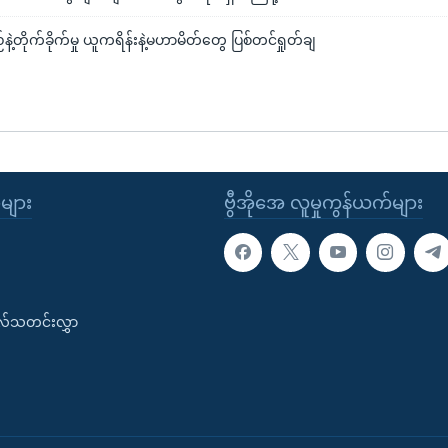
်နဲ့တိုက်ခိုက်မှု ယူကရိန်းနဲ့မဟာမိတ်တွေ ပြစ်တင်ရှုတ်ချ
ုများ
ဗွီအိုအေ လူမှုကွန်ယက်များ
းလ်သတင်းလွှာ