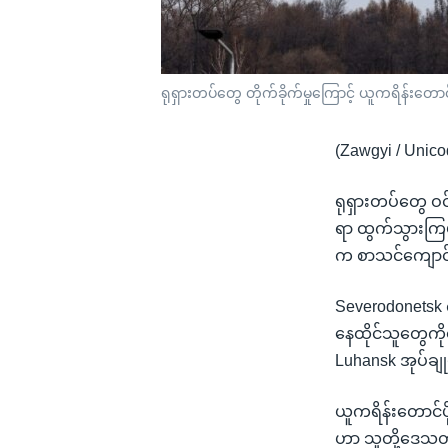
ရုရှားတပ်တွေ တိုက်ခိုက်မှုကြောင့် ယူကရိန်းတောင်
(Zawgyi / Unico
ရုရှားတပ်တွေ ဝ
ရာ ထွက်သွားကြဖိ
က စာသင်ကျောင်
Severodonetsk 
နေထိုင်သူတွေကိုတ
Luhansk အုပ်ချ
ယူကရိန်းတောင်ပိ
ဟာ သူတို့ဒေသတလ