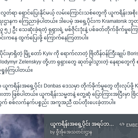
တ်ရာ ရှောင်ပြေးနိုင်မယ့် လမ်းကြောင်းသစ်တွေကို ယူကရိန်းအစိုးရ
ေးဌာနက ကြေညာခဲ့ပါတယ်။ ဒါပေမဲ့ အရှေ့ပိုင်းက Kramatorsk ဘူတ
 ဦး သေဆုံးခဲ့ရတဲ့ ရုရှားရဲ့ မစ်ဇိုင်းဒုံးနဲ့ ပစ်ခတ်တိုက်ခိုက်မှုကြော
်းကနေ ထွက်ပြေးဖို့ ကြောက်နေကြတာပါ။
င်းမှာရှိတဲ့ မြို့တော် Kyiv ကို ရောက်လာတဲ့ ဗြိတိန်ဝန်ကြီးချုပ် Bori
lodymyr Zelenskyy တို့ဟာ ရုရှားတွေ ဆုတ်ခွါသွားတဲ့ နေရာတွေကိ
ရှုခဲ့ကြပါတယ်။
ယူကရိန်းအရှေ့ပိုင်း Donbas ဒေသမှာ တိုက်ခိုက်မှုတွေ တိုးလုပ်ဖို
တာ ဖြစ်ပါတယ်။ ယူကရိန်းသမ္မတနဲ့ တွေ့ဆုံ ပြောကြားအပြီးမှာ ဗြိတိ
က် စစ်လက်နက်ပစ္စည်း အကူအညီ ထပ်တိုးပေးခဲ့တာပါ။
ယူကရိန်းအရှေ့ပိုင်း အရပ်ဘက် အဆောက်အဦတွေ ရုရှားတိုက်ခိုက်
EMBE
by
ဗွီအိုအေသတင်းဌာန
No media source currently available