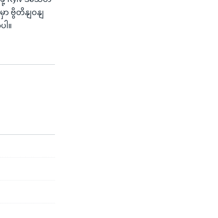
ာ ဗွိတိနျဝနျ
ပါ။