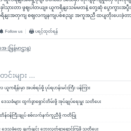
ှါသှားတာ ဖွဈပါတယျ။ ယူကရိနျးသမ်မတနဲ့ တှေ့ဆုံ ပွောကွားအပွီးမှ
ူကရိနျးအတှကျ စဈလကျနကျပစ်စညျး အကူအညီ ထပျတိုးပေးခဲ့တာ
Follow us
ပရင့်ထုတ်ရန်
ိုအေ (မြန်မာဌာန)
်းများ ...
ူကရိန်းမှာ အပစ်ရပ်ဖို့ ပုပ်ရဟန်းမင်းကြီး ပန်ကြား
ဒေသခံများ ထွက်ခွာရှောင်တိမ်းဖို့ အုပ်ချုပ်ရေးမှူး သတိပေး
တိန်ဝန်ကြီးချုပ် စစ်လက်နက်ကူညီဖို့ ကတိပြု
င်း ဒေသခံတွေ ချက်ချင်း ဘေးလွတ်ရာရှောင်ကြဖို့ သတိပေး