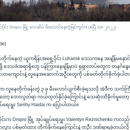
ပိုင်း Dnipro မြို့ လေဆိပ် မီးလောင်နေတဲ့မြင်ကွင်း။ (ဧပြီ ၁၀၊ ၂၀၂၂)
de)
င်တိုက်နေတဲ့ ယူကရိန်းအရှေ့ပိုင်း Luhansk ဒေသကနေ အချိန်မနှော
ု့ ဒေသခံအရာရှိတွေ ပန်ကြားနေချိန်မှာပဲ ရုရှားတပ်တွေက တနင်္ဂနွေ
းတကျောင်းနဲ့ လူနေအဆောက်အဦးတွေကို ပစ်ခတ်တိုက်ခိုက်ခဲ့ပါတ
က လူနေတိုက်ခန်းတွဲ ၃ ခု မီးလောင်ပျက်စီးခဲ့ရသလို အဲဒီက သက်ကြ
ော့ ဘေးလွတ်ရာ ကယ်ထုတ်နိုင်ခဲ့ကြောင်းနဲ့ သေဆုံးထိခိုက်မှုတော့ မရှ
ုပ်ရေးမှူး Serihy Haidai က ပြောပါတယ်။
ုင်းက Dnipro မြို့ အုပ်ချုပ်ရေးမှူး Valentyn Reznichenko ကလည်
ွှား ပစ်မှတ်ထား တိုက်ခိုက်နေကြောင်းနဲ့ တဦး ဒဏ်ရာရခဲ့တယ်လို