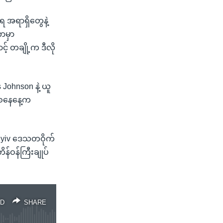
 အရာရှိတွေနဲ့
ာမှာ
င့် တချို့က ဒီလို
s Johnson နဲ့ ယူ
ု စနေနေ့က
့ Kyiv ဒေသတဝိုက်
န်ဝန်ကြီးချုပ်
D
SHARE