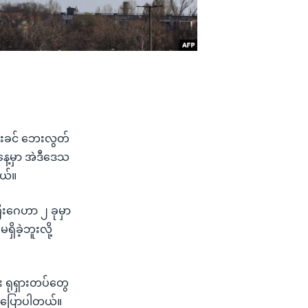
င်းခင် ဘေးလွတ်
နေ့မှာ အဲဒီဒေသ
ယ်။
ီးဂေဟာ ၂ ခုမှာ
ိခဲ့ဘူးလို့
း ရုရှားတပ်တွေ
့ ပြောပါတယ်။