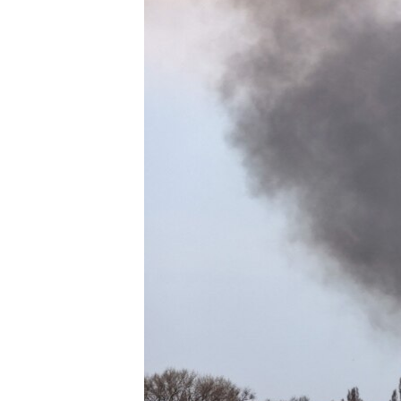
သုတပဒေသာ အင်္ဂလိပ်စာ
အ
ညွန်း
စာမျက်နှာ
သို့
ကျော်
ကြည့်
ရန်
ရှာဖွေ
ရန်
နေရာ
သို့
ကျော်
ရန်