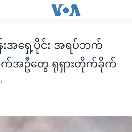
်းအရှေ့ပိုင်း အရပ်ဘက်
အဦတွေ ရုရှားတိုက်ခိုက်
န)