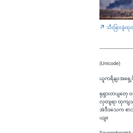
သီးခြားခွဲထု
----------------------
(Unicode)
ယူကရိနျးအရှေ့
ရုရှားတပျတှေ ဝ
လှတျရာ ထှကျသှာ
အဲဒီဒသေက စာသ
ယျ။
Severodonetsk 