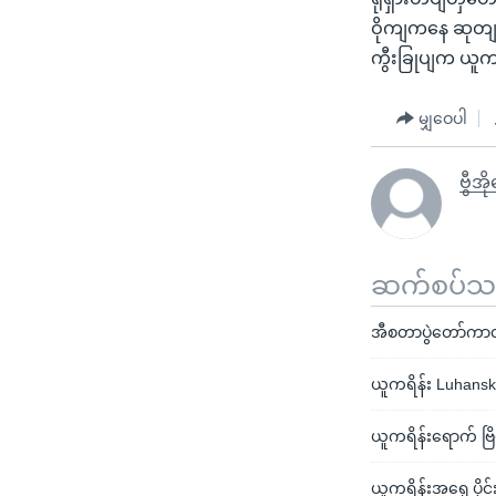
ဝိုကျကနေ ဆုတျခ
ကွီးခြုပျက ယ
မျှဝေပါ
ဗွီအ
ဆက်စပ်သတင
အီစတာပွဲတော်ကာလ ယ
ယူကရိန်း Luhansk 
ယူကရိန်းရောက် ဗြိ
ယူကရိန်းအရှေ့ပို