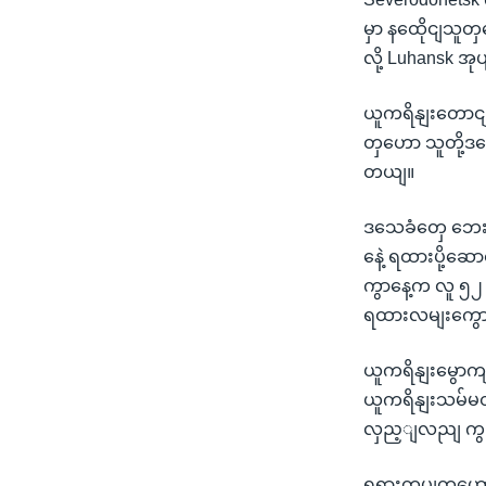
မှာ နထေိုငျသူတှ
လို့ Luhansk အု
ယူကရိနျးတောငျပ
တှဟော သူတို့ဒ
တယျ။
ဒသေခံတှေ ဘေးလ
နေဲ့ ရထားပို့ဆ
ကွာနေ့က လူ ၅၂ ဦး
ရထားလမျးကွောင
ယူကရိနျးမွောကျပိ
ယူကရိနျးသမ်မတ 
လှည့ျလညျ ကွည
ရုရှားတပျတှဟော