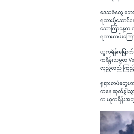
ဒေသခံတွေ ဘေးလွ
ရထားပို့ဆောင်ရ
သောကြာနေ့က လူ ၅၂
ရထားလမ်းကြောင
ယူကရိန်းမြောက်ပို
ကရိန်းသမ္မတ Vo
လှည့်လည် ကြည့်
ရုရှားတပ်တွေဟာ 
ကနေ ဆုတ်ခွါသွား
က ယူကရိန်းအတွ