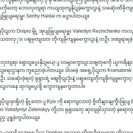
ကေိုတော့ ဘေးလှတျရာ ကယျထုတျနိုငျခဲ့ကွောငျးနဲ့ သဆေုံးထိခိုကျမှု
ပျခြုပျရေးမှူး Serihy Haidai က ပွောပါတယျ။
ိုငျးက Dnipro မွို့ အုပျခြုပျရေးမှူး Valentyn Reznichenko ကလ
သေတလှှား ပဈမှတျထား တိုကျခိုကျနကွေောငျးနဲ့ တဦး ဒဏျရာရခဲ့တ
ှတျရာ ရှောငျပွေးနိုငျမယ့ျ လမျးကွောငျးသဈတှကေို ယူကရိနျးအ
ောငျရေးဌာနက ကွညောခဲ့ပါတယျ။ ဒါပမေဲ့ အရှေ့ပိုငျးက Kramators
 သဆေုံးခဲ့ရတဲ့ ရုရှားရဲ့ မဈဇိုငျးဒုံးနဲ့ ပဈခတျတိုကျခိုကျမှုကွောင
ျးကနေ ထှကျပွေးဖို့ ကွောကျနကွေတာပါ။
ုငျးမှာရှိတဲ့ မွို့တောျ Kyiv ကို ရောကျလာတဲ့ ဗွိတိနျဝနျကွီးခြုပျ B
Volodymyr Zelenskyy တို့ဟာ ရုရှားတှေ ဆုတျခှါသှားတဲ့ နရောတ
့ျရှုခဲ့ကွပါတယျ။
 ယူကရိနျးအရှေ့ပိုငျး Donbas ဒသေမှာ တိုကျခိုကျမှုတှေ တိုးလုပျ