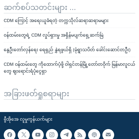
ဆက်စပ်သတင်းများ ...
CDM ကြောင့် အရေးယူခံရတဲ့ တက္ကသိုလ်ဆရာဆရာမများ
၀န်ထမ်းတွေရဲ့ CDM လှုပ်ရှားမှု အရှိန်မပျက်ရှေ့ဆက်မြဲ
နွေဦးတော်လှန်ရေး ရေရှည် နွှဲရဖွယ်ရှိ (မုံရွာသပိတ် ခေါင်းဆောင်တဦး)
CDM ဝန်ထမ်းတွေ ကိုထောက်ပံ့ဖို့ ဝါရှင်တန်မြို့တော်တဝိုက် မြန်မာလူငယ်
တွေ ဈးရောင်းရံပုံငွေရှာ
အခြားဖတ်ရှုစရာများ
ဗွီအိုအေ လူမှုကွန်ယက်များ