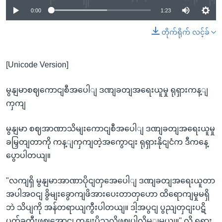
0:00
1:23
တိုက်ရိုက် လင့်ခ်
[Unicode Version]
မွနျမာစဈကောငျစီအပေါျ ဒဏျခတျအရေးယူမှု ရုရှားကန့ျ
ကှကျ
မွနျမာ စဈအာဏာသိမျးကောငျစီအပေါျ ဒဏျခတျအရေးယူမှု
ခမြှတျတာကို ကန့ျကှကျတဲ့အကွောငျး ရုရှားနိုငျငံက ဒီကနေ့
ပွောပါတယျ။
"လကျရှိ မွနျမာအာဏာပိုငျတှအေပေါျ ဒဏျခတျအရေးယူတာ
အပါအဝငျ ခွိမျးခွောကျဖိအားပေးတာတှဟော ထိရောကျမှုမရှိ
ဘဲ သိပျကို အန်တရာယျကွီးပါတယျ။ ဒါ့အပွငျ ပွညျတှငျးပဋိ
ပက်ခကွီးဖွဈအောငျ တှနျးပို့သလိုဖွဈပါလိမ့ျမယျ။" လို့ ရုရှား