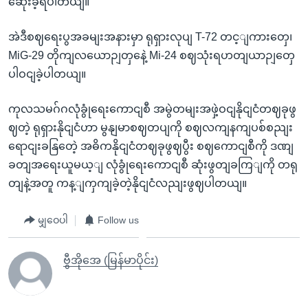
ဆေုံးခဲ့ရပါတယျ။
အဲဒီစဈရေးပွအခမျးအနားမှာ ရုရှားလုပျ T-72 တင့ျကားတှေ၊
MiG-29 တိုကျလယောဉျတှနေဲ့ Mi-24 စဈသုံးရဟတျယာဉျတှေ
ပါဝငျခဲ့ပါတယျ။
ကုလသမဂ်ဂလုံခွုံရေးကောငျစီ အမွဲတမျးအဖှဲ့ဝငျနိုငျငံတဈခုဖွ
ဈတဲ့ ရုရှားနိုငျငံဟာ မွနျမာစဈတပျကို စဈလကျနကျပစ်စညျး
ရောငျးခနြတေဲ့ အဓိကနိုငျငံတဈခုဖွဈပွီး စဈကောငျစီကို ဒဏျ
ခတျအရေးယူမယ့ျ လုံခွုံရေးကောငျစီ ဆုံးဖွတျခကြျကို တရု
တျနဲ့အတူ ကန့ျကှကျခဲ့တဲ့နိုငျငံလညျးဖွဈပါတယျ။
မျှဝေပါ
Follow us
ဗွီအိုအေ (မြန်မာပိုင်း)