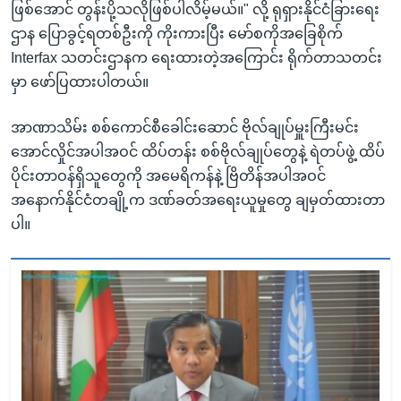
ဖြစ်အောင် တွန်းပို့သလိုဖြစ်ပါလိမ့်မယ်။" လို့ ရုရှားနိုင်ငံခြားရေး
ဌာန ပြောခွင့်ရတစ်ဦးကို ကိုးကားပြီး မော်စကိုအခြေစိုက်
Interfax သတင်းဌာနက ရေးထားတဲ့အကြောင်း ရိုက်တာသတင်း
မှာ ဖော်ပြထားပါတယ်။
အာဏာသိမ်း စစ်ကောင်စီခေါင်းဆောင် ဗိုလ်ချုပ်မှူးကြီးမင်း
အောင်လှိုင်အပါအဝင် ထိပ်တန်း စစ်ဗိုလ်ချုပ်တွေနဲ့ ရဲတပ်ဖွဲ့ ထိပ်
ပိုင်းတာဝန်ရှိသူတွေကို အမေရိကန်နဲ့ ဗြိတိန်အပါအဝင်
အနောက်နိုင်ငံတချို့က ဒဏ်ခတ်အရေးယူမှုတွေ ချမှတ်ထားတာ
ပါ။