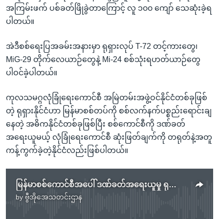
အကြမ်းဖက် ပစ်ခတ်ဖြိုခွဲတာကြောင့် လူ ၁၀၀ ကျော် သေဆုံးခဲ့ရ
ပါတယ်။
အဲဒီစစ်ရေးပြအခမ်းအနားမှာ ရုရှားလုပ် T-72 တင့်ကားတွေ၊
MiG-29 တိုက်လေယာဉ်တွေနဲ့ Mi-24 စစ်သုံးရဟတ်ယာဉ်တွေ
ပါဝင်ခဲ့ပါတယ်။
ကုလသမဂ္ဂလုံခြုံရေးကောင်စီ အမြဲတမ်းအဖွဲ့ဝင်နိုင်ငံတစ်ခုဖြစ်
တဲ့ ရုရှားနိုင်ငံဟာ မြန်မာစစ်တပ်ကို စစ်လက်နက်ပစ္စည်းရောင်းချ
နေတဲ့ အဓိကနိုင်ငံတစ်ခုဖြစ်ပြီး စစ်ကောင်စီကို ဒဏ်ခတ်
အရေးယူမယ့် လုံခြုံရေးကောင်စီ ဆုံးဖြတ်ချက်ကို တရုတ်နဲ့အတူ
ကန့်ကွက်ခဲ့တဲ့နိုင်ငံလည်းဖြစ်ပါတယ်။
မြန်မာစစ်ကောင်စီအပေါ် ဒဏ်ခတ်အရေးယူမှု ရုရှားကန့်ကွက်
by
ဗွီအိုအေသတင်းဌာန
No media source currently available