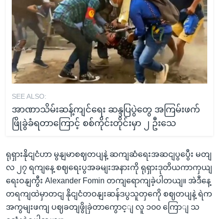
SEE ALSO:
အာဏာသိမ်းဆန့်ကျင်ရေး ဆန္ဒပြပွဲတွေ အကြမ်းဖက်
ဖြိုခွဲခံရတာကြောင့် စစ်ကိုင်းတိုင်းမှာ ၂ ဦးသေ
ရုရှားနိုငျငံဟာ မွနျမာစဈတပျနဲ့ ဆကျဆံရေးအဆငျပွပွေီး မတျ
လ ၂၇ ရကျနေ့ စဈရေးပွအခမျးအနားကို ရုရှားဒုတိယကာကှယျ
ရေးဝနျကွီး Alexander Fomin တကျရောကျခဲ့ပါတယျ။ အဲဒီနေ့
တရကျထဲမှာတငျ နိုငျငံတဝနျးဆန်ဒပွသူတှကေို စဈတပျနဲ့ ရဲက
အကွမျးဖကျ ပဈခတျဖွိုခှဲတာကွောင့ျ လူ ၁၀၀ ကြောျ သ