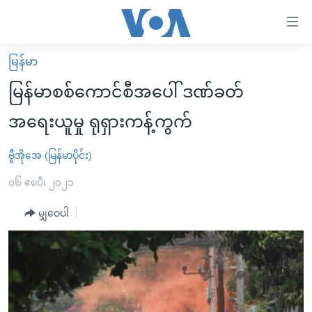
သုံး
ရ
လွယ်ကူ
မြန်မာ
မူလစာမျက်နှာ
စေ
မြန်မာစစ်ကောင်စီအပေါ် ဒဏ်ခတ်
မြန်မာ
သည့်
အရေးယူမှု ရုရှားကန့်ကွက်
ကမ္ဘာ့သတင်းများ
Link
ဗွီဒီယို
နိုင်ငံတကာ
ဗွီအိုအေ (မြန်မာပိုင်း)
များ
သတင်းလွတ်လပ်ခွင့်
အမေရိကန်
၀၆ ဧၿပီ၊ ၂၀၂၁
ပင်မ
ရပ်ဝန်းတခု လမ်းတခု အလွန်
တရုတ်
အကြောင်းအရာ
မျှဝေပါ
သို့
အင်္ဂလိပ်စာလေ့လာမယ်
အစ္စရေး-ပါလက်စတိုင်း
ကျော်
အပတ်စဉ်ကဏ္ဍများ
အမေရိကန်သုံးအီဒီယံ
ကြည့်
ရေဒီယိုနှင့်ရုပ်သံ အချက်အလက်များ
မကြေးမုံရဲ့ အင်္ဂလိပ်စာ
ရေဒီယို
ရန်
ပင်မ
ရေဒီယို/တီဗွီအစီအစဉ်
ရုပ်ရှင်ထဲက အင်္ဂလိပ်စာ
တီဗွီ