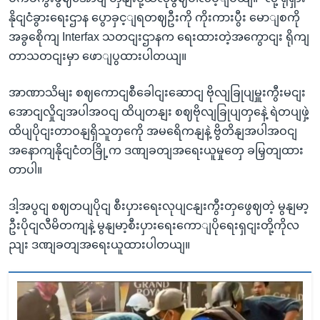
နိုငျငံခွားရေးဌာန ပွောခှင့ျရတဈဦးကို ကိုးကားပွီး မောျစကို
အခွစေိုကျ Interfax သတငျးဌာနက ရေးထားတဲ့အကွောငျး ရိုကျ
တာသတငျးမှာ ဖောျပွထားပါတယျ။
အာဏာသိမျး စဈကောငျစီခေါငျးဆောငျ ဗိုလျခြုပျမှူးကွီးမငျး
အောငျလှိုငျအပါအဝငျ ထိပျတနျး စဈဗိုလျခြုပျတှနေဲ့ ရဲတပျဖှဲ့
ထိပျပိုငျးတာဝနျရှိသူတှကေို အမရေိကနျနဲ့ ဗွိတိနျအပါအဝငျ
အနောကျနိုငျငံတခြို့က ဒဏျခတျအရေးယူမှုတှေ ခမြှတျထား
တာပါ။
ဒါ့အပွငျ စဈတပျပိုငျ စီးပှားရေးလုပျငနျးကွီးတှဖွေဈတဲ့ မွနျမာ့
ဦးပိုငျလီမိတကျနဲ့ မွနျမာ့စီးပှားရေးကောျပိုရေးရှငျးတို့ကိုလ
ညျး ဒဏျခတျအရေးယူထားပါတယျ။