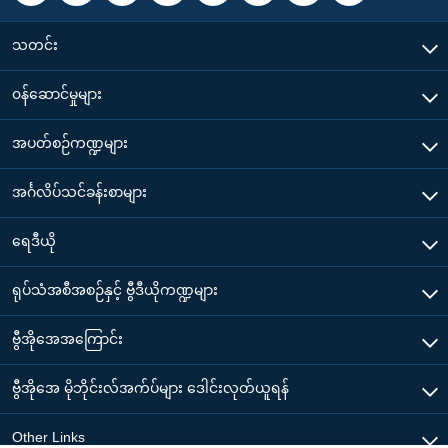
သတင်း
၀န်ဆောင်မှုများ
အပတ်စဉ်ကဏ္ဍများ
အင်္ဂလိပ်သင်ခန်းစာများ
ရေဒီယို
ရုပ်သံအစီအစဉ်နှင့် ဗွီဒီယိုကဏ္ဍများ
ဗွီအိုအေအကြောင်း
ဗွီအိုအေ မိုဘိုင်းလ်အက်ပ်များ ဒေါင်းလုတ်ယူရန်
Other Links