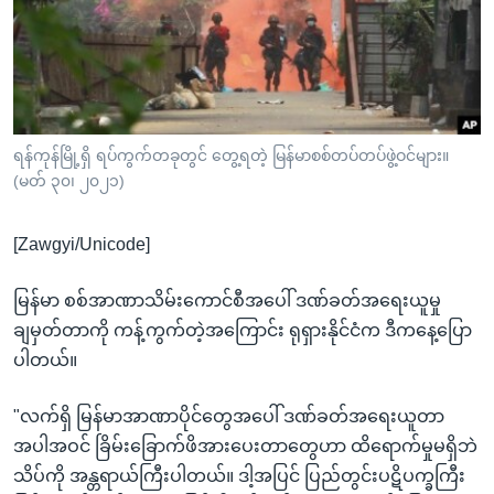
အ
သုတပဒေသာ အင်္ဂလိပ်စာ
ညွန်း
Learning English
စာမျက်နှာ
သို့
ဗွီအိုအေ လူမှုကွန်ယက်များ
ကျော်
ကြည့်
ရန်ကုန်မြို့ရှိ ရပ်ကွက်တခုတွင် တွေ့ရတဲ့ မြန်မာစစ်တပ်တပ်ဖွဲ့ဝင်များ။
(မတ် ၃၀၊ ၂၀၂၁)
ရန်
ဘာသာစကားများ
ရှာဖွေ
[Zawgyi/Unicode]
ရန်
နေရာ
မြန်မာ စစ်အာဏာသိမ်းကောင်စီအပေါ် ဒဏ်ခတ်အရေးယူမှု
သို့
ချမှတ်တာကို ကန့်ကွက်တဲ့အကြောင်း ရုရှားနိုင်ငံက ဒီကနေ့ပြော
ကျော်
ပါတယ်။
ရန်
"လက်ရှိ မြန်မာအာဏာပိုင်တွေအပေါ် ဒဏ်ခတ်အရေးယူတာ
အပါအဝင် ခြိမ်းခြောက်ဖိအားပေးတာတွေဟာ ထိရောက်မှုမရှိဘဲ
သိပ်ကို အန္တရာယ်ကြီးပါတယ်။ ဒါ့အပြင် ပြည်တွင်းပဋိပက္ခကြီး