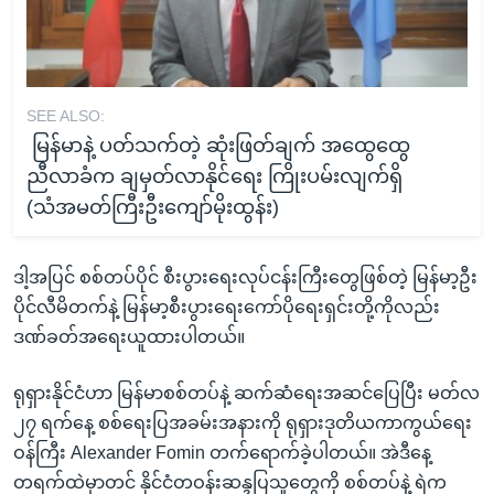
SEE ALSO:
မြန်မာနဲ့ ပတ်သက်တဲ့ ဆုံးဖြတ်ချက် အထွေထွေ
ညီလာခံက ချမှတ်လာနိုင်ရေး ကြိုးပမ်းလျက်ရှိ
(သံအမတ်ကြီးဦးကျော်မိုးထွန်း)
ဒါ့အပြင် စစ်တပ်ပိုင် စီးပွားရေးလုပ်ငန်းကြီးတွေဖြစ်တဲ့ မြန်မာ့ဦး
ပိုင်လီမိတက်နဲ့ မြန်မာ့စီးပွားရေးကော်ပိုရေးရှင်းတို့ကိုလည်း
ဒဏ်ခတ်အရေးယူထားပါတယ်။
ရုရှားနိုင်ငံဟာ မြန်မာစစ်တပ်နဲ့ ဆက်ဆံရေးအဆင်ပြေပြီး မတ်လ
၂၇ ရက်နေ့ စစ်ရေးပြအခမ်းအနားကို ရုရှားဒုတိယကာကွယ်ရေး
ဝန်ကြီး Alexander Fomin တက်ရောက်ခဲ့ပါတယ်။ အဲဒီနေ့
တရက်ထဲမှာတင် နိုင်ငံတဝန်းဆန္ဒပြသူတွေကို စစ်တပ်နဲ့ ရဲက