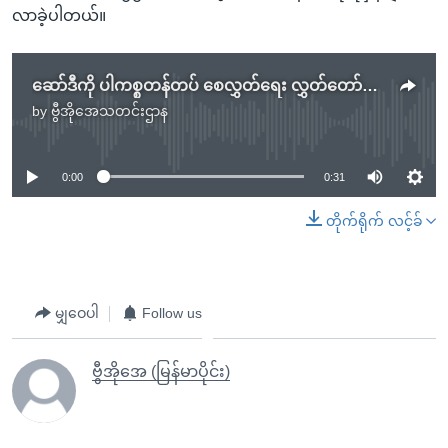
လာခဲ့ပါတယ်။
ဆော်ဒီကို ပါကစ္စတန်တပ် စေလွှတ်ရေး လွှတ်တော်ကန့်ကွက်
by
ဗွီအိုအေသတင်းဌာန
No media source currently available
0:00
0:31
တိုက်ရိုက် လင့်ခ်
မျှဝေပါ
Follow us
ဗွီအိုအေ (မြန်မာပိုင်း)