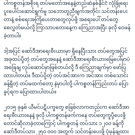
ပါကစ္စတန်အစိုးရ တပ်မတော်အနေနဲ့တည်ဆဲနှစ်နိုင်ငံ လုံခြုံရေး
ပူးပေါင်းဆောင်ရွက်မူ သဘောတူညီချက်အတိုင်း သင်တန်းပေး
တာနဲ့ စစ်ရေးအကြံပေးတာတွေလုပ်ဖို့ အရေးပေါ် တပ်တွေ
စေလွှတ်မယ်လို့ ကြာသာပတေးနေ့က ကြေညာအပြီး ခုလို ဝေဖန်
ခဲ့တာပါ။
ဒါ့အပြင် ဆော်ဒီအာရေးဗီးယားမှာ ရှိနေပြီးသား တပ်တွေအပြင်
အခုထပ်ပို့တဲ့ တပ်တွေအနေနဲ့ ဆော်ဒီအာရေးဗီးယားမြေပေါ်မှာပဲ
အခြေချ လုပ်ဆောင်မှာဖြစ်တယ်လို့ ဒီ ကြေညာချက်မှာ ဖော်ပြ
ထားပါတယ်။ ဒီထပ်ပို့တဲ့ တပ်အင်အားက အင်အား တစ်သောင်း
ခန့်ရှိတဲ့ တပ်မထက်တော့ နဲမှာပါလို့ ပါကစ္စတန်ကြည်းတပ် ပြော
ခွင့်ရက ပြောထားပါတယ်။
၂၀၁၅ ခုနှစ် ယီမင်ပဋိပက္ခတွေ စဖြစ်လာကတည်းက ဆော်ဒီအာ
ရေးဗီးယားနေနဲ့ ခုလို ပါကစ္စတန်ဖက်ကနေ တပ်တွေကူပို့ပေးဖို့
တောင်ဆိုလာခဲ့တာကြောင့် ပါကစ္စတန် တပ်သား ၁၂၀၀ ခန့်ကို
ဆော်ဒီတပ်သား ၂၅၀ ၀၀၀ အတွက် သင်တန်းပေးဖို့ ပုံမှန်ချထား