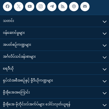
သတင်း
၀န်ဆောင်မှုများ
အပတ်စဉ်ကဏ္ဍများ
အင်္ဂလိပ်သင်ခန်းစာများ
ရေဒီယို
ရုပ်သံအစီအစဉ်နှင့် ဗွီဒီယိုကဏ္ဍများ
ဗွီအိုအေအကြောင်း
ဗွီအိုအေ မိုဘိုင်းလ်အက်ပ်များ ဒေါင်းလုတ်ယူရန်