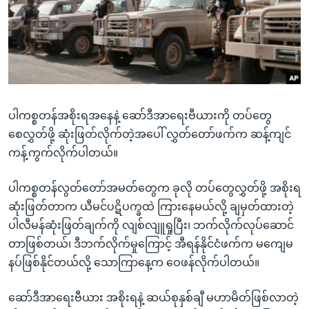
အ
သုတပဒေသာ အင်္ဂလိပ်စာ
ညွန်း
Learning English
စာမျက်နှာ
သို့
ဗွီအိုအေ လူမှုကွန်ယက်များ
ကျော်
ကြည့်
ပါကစ္စတန်အစိုးရအနေနဲ့ ဆော်ဒီအာရေးဗီယားကို တပ်တွေ
ရန်
ဘာသာစကားများ
စေလွှတ်ဖို့ ဆုံးဖြတ်လိုက်တဲ့အပေါ် လွှတ်တော်ဖက်က ဆန့်ကျင်
ရှာဖွေ
ကန့်ကွက်လိုက်ပါတယ်။
ရန်
နေရာ
ပါကစ္စတန်လွတ်တော်အမတ်တွေက ခုလို တပ်တွေလွှတ်ဖို့ အစိုးရ
သို့
ဆုံးဖြတ်တာက ယီမင်ပဋိပက္ခထဲ ကြားနေမယ်လို့ ချမှတ်ထားတဲ့
ကျော်
ပါလီမန်ဆုံးဖြတ်ချက်ကို လျစ်လျူရှုပြီး၊ ဘက်လိုက်လုပ်ဆောင်
ရန်
တာဖြစ်တယ်၊ ဒီဘက်လိုက်မှုကြောင့် အီရန်နိုင်ငံဖက်က မကျေမ
နပ်ဖြစ်နိုင်တယ်လို့ သောကြာနေ့က ဝေဖန်လိုက်ပါတယ်။
ဆော်ဒီအာရေးဗီယား အစိုးရနဲ့ ဆယ်စုနှစ်ချီ မဟာမိတ်ဖြစ်လာတဲ့