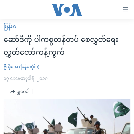
သုံး
ရ
လွယ်ကူ
မြန်မာ
မူလစာမျက်နှာ
စေ
ဆော်ဒီကို ပါကစ္စတန်တပ် စေလွှတ်ရေး
မြန်မာ
သည့်
လွှတ်တော်ကန့်ကွက်
ကမ္ဘာ့သတင်းများ
Link
ဗွီဒီယို
နိုင်ငံတကာ
ဗွီအိုအေ (မြန်မာပိုင်း)
များ
သတင်းလွတ်လပ်ခွင့်
အမေရိကန်
၁၇ ေဖေဖာ္၀ါရီ၊ ၂၀၁၈
ပင်မ
ရပ်ဝန်းတခု လမ်းတခု အလွန်
တရုတ်
အကြောင်းအရာ
မျှဝေပါ
သို့
အင်္ဂလိပ်စာလေ့လာမယ်
အစ္စရေး-ပါလက်စတိုင်း
ကျော်
အပတ်စဉ်ကဏ္ဍများ
အမေရိကန်သုံးအီဒီယံ
ကြည့်
ရေဒီယိုနှင့်ရုပ်သံ အချက်အလက်များ
မကြေးမုံရဲ့ အင်္ဂလိပ်စာ
ရေဒီယို
ရန်
ပင်မ
ရေဒီယို/တီဗွီအစီအစဉ်
ရုပ်ရှင်ထဲက အင်္ဂလိပ်စာ
တီဗွီ