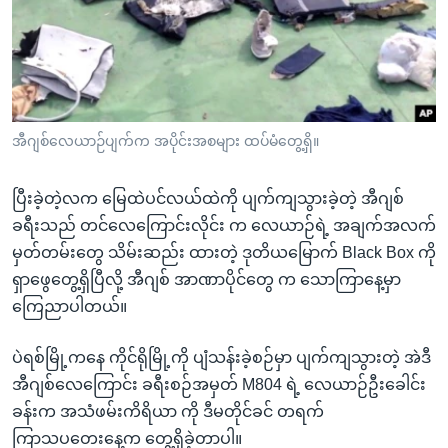
အ
သုတပဒေသာ အင်္ဂလိပ်စာ
ညွန်း
Learning English
စာမျက်နှာ
သို့
ဗွီအိုအေ လူမှုကွန်ယက်များ
ကျော်
ကြည့်
အီဂျစ်လေယာဉ်ပျက်က အပိုင်းအစများ ထပ်မံတွေ့ရှိ။
ရန်
ဘာသာစကားများ
ရှာဖွေ
ပြီးခဲ့တဲ့လက မြေထဲပင်လယ်ထဲကို ပျက်ကျသွားခဲ့တဲ့ အီဂျစ်
ရန်
ခရီးသည် တင်လေကြောင်းလိုင်း က လေယာဉ်ရဲ့ အချက်အလက်
နေရာ
မှတ်တမ်းတွေ သိမ်းဆည်း ထားတဲ့ ဒုတိယမြောက် Black Box ကို
သို့
ရှာဖွေတွေ့ရှိပြီလို့ အီဂျစ် အာဏာပိုင်တွေ က သောကြာနေ့မှာ
ကျော်
ကြေညာပါတယ်။
ရန်
ပဲရစ်မြို့ကနေ ကိုင်ရိုမြို့ကို ပျံသန်းခဲ့စဉ်မှာ ပျက်ကျသွားတဲ့ အဲဒီ
အီဂျစ်လေကြောင်း ခရီးစဉ်အမှတ် M804 ရဲ့ လေယာဉ်ဦးခေါင်း
ခန်းက အသံဖမ်းကိရိယာ ကို ဒီမတိုင်ခင် တရက်
ကြာသပတေးနေ့က တွေ့ရှိခဲ့တာပါ။