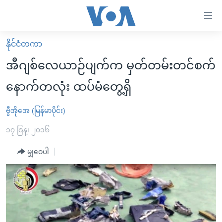
သုံး
ရ
လွယ်ကူ
နိုင်ငံတကာ
မူလစာမျက်နှာ
စေ
အီဂျစ်လေယာဉ်ပျက်က မှတ်တမ်းတင်စက်
မြန်မာ
သည့်
နောက်တလုံး ထပ်မံတွေ့ရှိ
ကမ္ဘာ့သတင်းများ
Link
ဗွီဒီယို
နိုင်ငံတကာ
ဗွီအိုအေ (မြန်မာပိုင်း)
များ
သတင်းလွတ်လပ်ခွင့်
အမေရိကန်
၁၇ ဇြန္၊ ၂၀၁၆
ပင်မ
ရပ်ဝန်းတခု လမ်းတခု အလွန်
တရုတ်
အကြောင်းအရာ
မျှဝေပါ
သို့
အင်္ဂလိပ်စာလေ့လာမယ်
အစ္စရေး-ပါလက်စတိုင်း
ကျော်
အပတ်စဉ်ကဏ္ဍများ
အမေရိကန်သုံးအီဒီယံ
ကြည့်
ရေဒီယိုနှင့်ရုပ်သံ အချက်အလက်များ
မကြေးမုံရဲ့ အင်္ဂလိပ်စာ
ရေဒီယို
ရန်
ပင်မ
ရေဒီယို/တီဗွီအစီအစဉ်
ရုပ်ရှင်ထဲက အင်္ဂလိပ်စာ
တီဗွီ