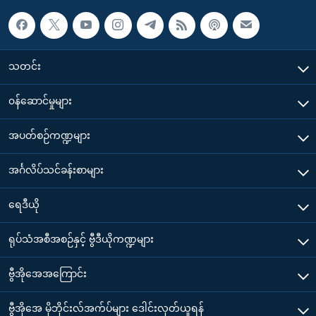
သတင်း
၀န်ဆောင်မှုများ
အပတ်စဉ်ကဏ္ဍများ
အင်္ဂလိပ်သင်ခန်းစာများ
ရေဒီယို
ရုပ်သံအစီအစဉ်နှင့် ဗွီဒီယိုကဏ္ဍများ
ဗွီအိုအေအကြောင်း
ဗွီအိုအေ မိုဘိုင်းလ်အက်ပ်များ ဒေါင်းလုတ်ယူရန်