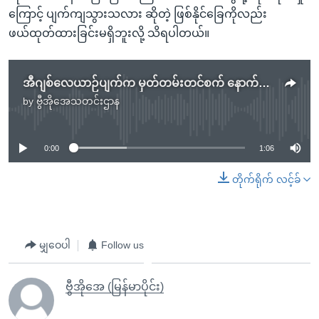
ကြောင့် ပျက်ကျသွားသလား ဆိုတဲ့ ဖြစ်နိုင်ခြေကိုလည်း
ဖယ်ထုတ်ထားခြင်းမရှိဘူးလို့ သိရပါတယ်။
အီဂျစ်လေယာဉ်ပျက်က မှတ်တမ်းတင်စက် နောက်တလုံး ထပ်မံတွေ့ရှိ
by
ဗွီအိုအေသတင်းဌာန
No media source currently available
0:00
1:06
တိုက်ရိုက် လင့်ခ်
မျှဝေပါ
Follow us
ဗွီအိုအေ (မြန်မာပိုင်း)