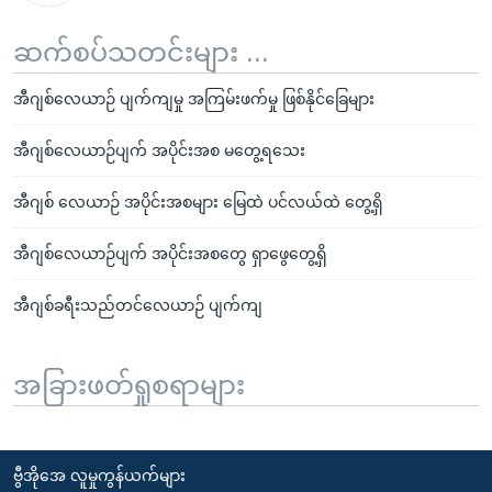
ဆက်စပ်သတင်းများ ...
အီဂျစ်လေယာဉ် ပျက်ကျမှု အကြမ်းဖက်မှု ဖြစ်နိုင်ခြေများ
အီဂျစ်လေယာဉ်ပျက် အပိုင်းအစ မတွေ့ရသေး
အီဂျစ် လေယာဉ် အပိုင်းအစများ မြေထဲ ပင်လယ်ထဲ တွေ့ရှိ
အီဂျစ်လေယာဉ်ပျက် အပိုင်းအစတွေ ရှာဖွေတွေ့ရှိ
အီဂျစ်ခရီးသည်တင်လေယာဉ် ပျက်ကျ
အခြားဖတ်ရှုစရာများ
ဗွီအိုအေ လူမှုကွန်ယက်များ