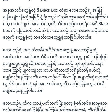
အခုအသစ်တွေရှိတဲ့ ဒီ Black Box ထဲမှာ လေယောဉ်ရဲ့ အမြန်
နှုန်း၊ ပျံသန်းတဲ့အမြင့် နဲ့ ဦးတည်ပျံသန်းသွားနေတဲ့လမ်းကြောင်း
တွေ စတဲ့အချက်အလက်တွေကို သိမ်းဆည်းထားပြီး၊ အဲဒီ Black
Box ကို မြေထဲပင်လယ်ထဲ မှာ လေယာဉ် အပျက်အစီးအပိုင်းအစ
တွေကို တွေ့ရှိခဲ့တဲ့ သင်္ဘောကတွေ့ရှိခဲ့တာဖြစ်ပါတယ်။
လေယာဉ်ရဲ့ အပျက်အစီးအပိုင်းအစတွေ နဲ့ လေယာဉ်မှူးရဲ့
အခန်းထဲက အသံဖမ်းကိရိယာကို ပင်လယ်သမုဒ္ဒရာရဲ့ ကြမ်းပြင်
မှာ ရှာဖွေတွေ့ရှိ လိုက်တာကြောင့် လေယာဉ် ထူးထူးဆန်းဆန်း
ဘာကြောင့် ပျက်ကျသွားတယ် ဆိုတာကိုသိရှိနိုင်လိမ့်မယ်လို့
မျှော်လင့်နေကြသလို၊ လေယာဉ်ပေါ်ပါလာပြီး ပျောက်ဆုံးသွားတဲ့
လူ ၆၆ ယောက်ရဲ့ ရုပ်အလောင်းတွေကို လည်း ပြန်တွေ့မယ်လို့
မျှော်လင့်နေကြပါတယ်။
လေယာဉ်ပျက်ကျတာနဲ့ ပတ်သက်ပြီးတော့ စုံစမ်းစစ်ဆေးမှုတွေ
လုပ်ဆောင်နေ ဆဲဖြစ်ပြီး အကြမ်းဖက်သမားတွေရဲ့ တိုက်ခိုက်မှု