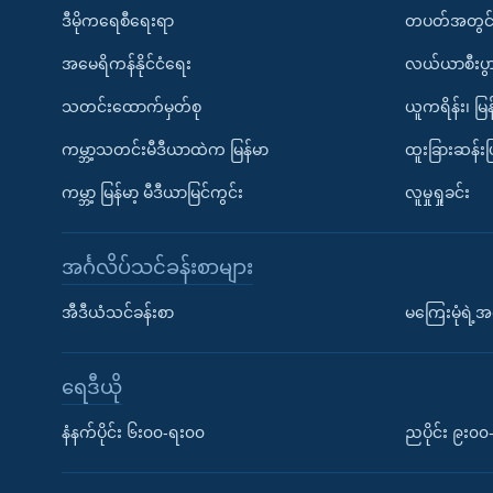
ဒီမိုကရေစီရေးရာ
တပတ်အတွင်
အမေရိကန်နိုင်ငံရေး
လယ်ယာစီးပွ
သတင်းထောက်မှတ်စု
ယူကရိန်း၊ မြန
ကမ္ဘာ့သတင်းမီဒီယာထဲက မြန်မာ
ထူးခြားဆန်း
ကမ္ဘာ့ မြန်မာ့ မီဒီယာမြင်ကွင်း
လူမှုရှုခင်း
အင်္ဂလိပ်သင်ခန်းစာများ
အီဒီယံသင်ခန်းစာ
မကြေးမုံရဲ့အင
ရေဒီယို
နံနက်ပိုင်း ၆း၀၀-ရး၀၀
ညပိုင်း ၉း၀