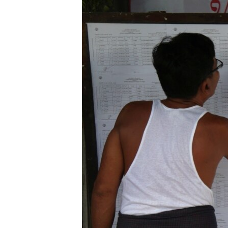
သုတပဒေသာ အင်္ဂလိပ်စာ
အ
ညွန်း
စာမျက်နှာ
သို့
ကျော်
ကြည့်
ရန်
ရှာဖွေ
ရန်
နေရာ
သို့
ကျော်
ရန်