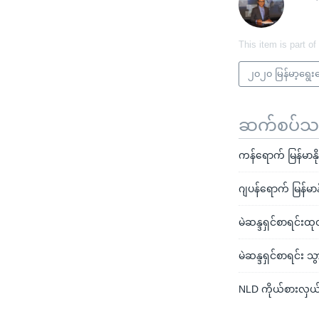
This item is part of
၂၀၂၀ မြန်မာ့ရွေး
ဆက်စပ်သတင
ကန်ရောက် မြန်မာနိုင်
ဂျပန်ရောက် မြန်မာနိ
မဲဆန္ဒရှင်စာရင်းထု
မဲဆန္ဒရှင်စာရင်း သ
NLD ကိုယ်စားလှယ်