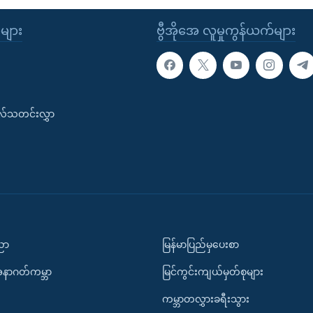
ုများ
ဗွီအိုအေ လူမှုကွန်ယက်များ
းလ်သတင်းလွှာ
ပညာ
မြန်မာပြည်မှပေးစာ
အနာဂတ်ကမ္ဘာ
မြင်ကွင်းကျယ်မှတ်စုများ
ကမ္ဘာတလွှားခရီးသွား