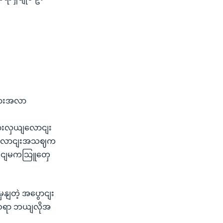
လားအလာ
ားလှယျလောငျး
ှယျလောငျးအသဈက
ဘဝငျမကသြူတှေ
ျတဲ့ အပွောငျး
းစရာ ဘယျလိုအ