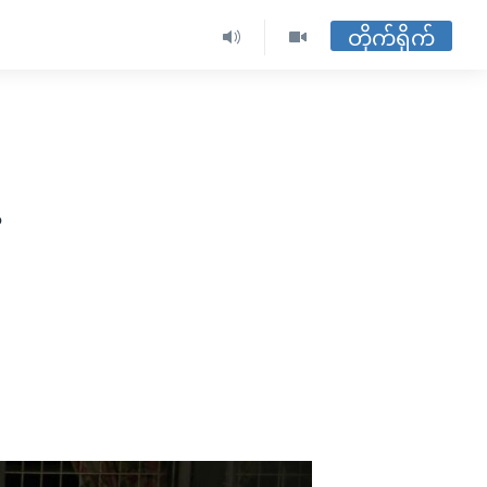
တိုက်ရိုက်
့