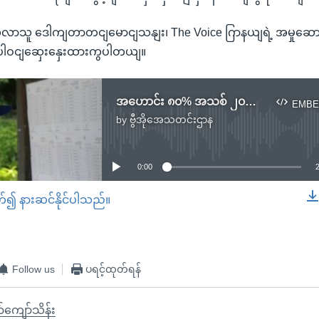
့လာသူ ဒေါကျတာတငျမောငျသနျး၊ The Voice ဂြာနယျရဲ့ အမှုဆောင
ပါဝငျဆှေးနှေးထားကွပါတယျ။
အဟောင်း ၈၀% အသစ် ၂၀% NLD ကိုယ်စားလှယ်လောင်းရွေးချယ်မှုနဲ့ ရှေ့အလားအလာ
EMBE
by
ဗွီအိုအေသတင်းဌာန
No media source currently available
0:00
တ်၍ နားဆင်နိုင်ပါသည်။
EMBED
Follow us
ပရင့်ထုတ်ရန်
်ကျော်သိန်း