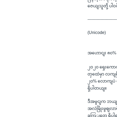
ဇေယျသူတို့ ပါ
----------------------
(Unicode)
အဟောငျး ၈၀% 
၂၀၂၀ ရှေးကော
တှထေဲမှာ လကျ
၂၀% လောကျပဲ 
ရှိပါတယျ။
ဒီအမွငျက ဘယျ
အလဲမြိုးဖွဈလ
ခကြျတှေ ရှိပါ