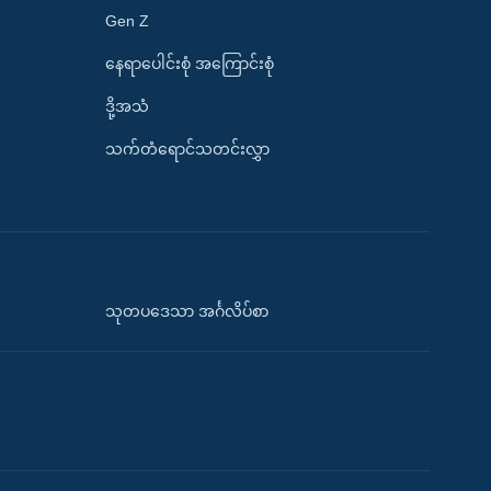
Gen Z
နေရာပေါင်းစုံ အကြောင်းစုံ
ဒို့အသံ
သက်တံရောင်သတင်းလွှာ
သုတပဒေသာ အင်္ဂလိပ်စာ