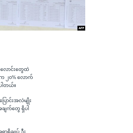
်လောင်းတွေထဲ
သစ်က ၂၀% လောက်
ိပါတယ်။
ြောင်းအလဲမျိုး
ချက်တွေ ရှိပါ
ာရှိချုပ် ဦး