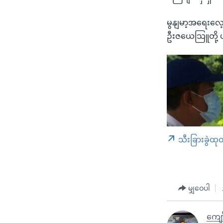
မွနျမာ့အရေးလေ
ဦးဇယေသြူတို့ 
သီးခြားခွဲထု
မျှဝေပါ
ကျော