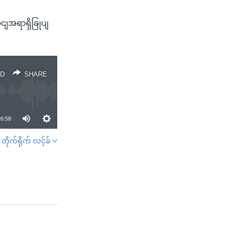
ျအရာရှိခြုပျ
D
SHARE
26:58
တိုက်ရိုက် လင့်ခ်
SHARE