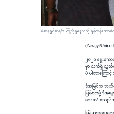
မဲဆန္ဒရှင်စာရင်း ကြည့်ရှုနေသည့် ရန်ကုန်ဒေသခံ
(Zawgyi/Unicod
၂၀၂၀ ရွေးကောက
မှာ လက်ရှိ လွ
ပဲ ပါတာကြောင့်
ဒီအမြင်က ဘယ်လေ
ဖြစ်လာဖို့ ဒီ
သေးလဲ စသည်အားဖ
မြန်မာ့အရေးလေ့