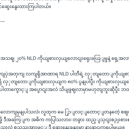
ဝင်ဆွေးနွေးထားကြပါတယ်။
----
အသဈ ၂၀% NLD ကိုယျစားလှယျလောငျးရှေးခယြျမှုနဲ့ ရှေ့အ
ကျပှဲအတှကျ လကျရှိအာဏာရ NLD ပါတီရဲ့ လှှတျတောျကိုယျစ
ရှိ လှှတျတောျကိုယျစားလှယျက ၈၀% ပွနျပါပွီး ကိုယျစားလ
ပါတာကွောင့ျ အပွောငျးအလဲ သိပျဖွဈလာမှာမဟုတျဘူးဆိုပွီး 
လောကျမှနျပါသလဲ၊ လူထုက မေ ြှာျလင့ျတောင့ျတနတေဲ့ စဈမှန
ာဖို့ ဒီအခကြျက အဓိက ကပြါသလား၊ တခွား ထည့ျသှငျးစဉျးစာ
သေးလဲ စသညျအားဖွင့ျ ဒီ ဆှေးနှေးခနျးမှာ နားဆငျကွရပါမယျ။