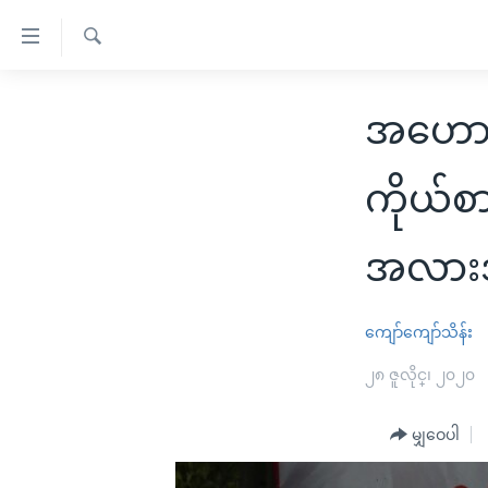
သုံး
ရ
ရှာဖွေ
လွယ်ကူ
မူလစာမျက်နှာ
ရ
အဟောင
စေ
မြန်မာ
လာ
သည့်
ဒ်
ကမ္ဘာ့သတင်းများ
ကိုယ်စာ
Link
ဗွီဒီယို
နိုင်ငံတကာ
များ
သတင်းလွတ်လပ်ခွင့်
အလာ
အမေရိကန်
ပင်မ
ရပ်ဝန်းတခု လမ်းတခု အလွန်
တရုတ်
အကြောင်းအရာ
ကျော်ကျော်သိန်း
အင်္ဂလိပ်စာလေ့လာမယ်
အစ္စရေး-ပါလက်စတိုင်း
သို့
အပတ်စဉ်ကဏ္ဍများ
အမေရိကန်သုံးအီဒီယံ
၂၈ ဇူလိုင္၊ ၂၀၂၀
ကျော်
ကြည့်
ရေဒီယိုနှင့်ရုပ်သံ အချက်အလက်များ
မကြေးမုံရဲ့ အင်္ဂလိပ်စာ
ရေဒီယို
မျှဝေပါ
ရန်
ရေဒီယို/တီဗွီအစီအစဉ်
ရုပ်ရှင်ထဲက အင်္ဂလိပ်စာ
တီဗွီ
ပင်မ