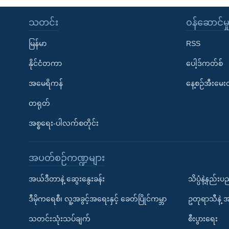
သတင်း
၀န်ဆောင်မှ
မြန်မာ
RSS
နိုင်ငံတကာ
ပေါ့ဒ်ကတ်စ်
အမေရိကန်
နေ့စဉ်အီးမေ
တရုတ်
အစ္စရေး-ပါလက်စတိုင်း
အပတ်စဉ်ကဏ္ဍများ
အယ်ဒီတာနဲ့ ဆွေးနွေးခန်း
သိပ္ပံနဲ့နည်း
ဒီမိုကရေစီ၊ လူ့အခွင့်အရေးနှင့် ခေတ်ပြိုင်ကမ္ဘာ
ဥတုရာသီနဲ့ 
သတင်းသုံးသပ်ချက်
စီးပွားရေး