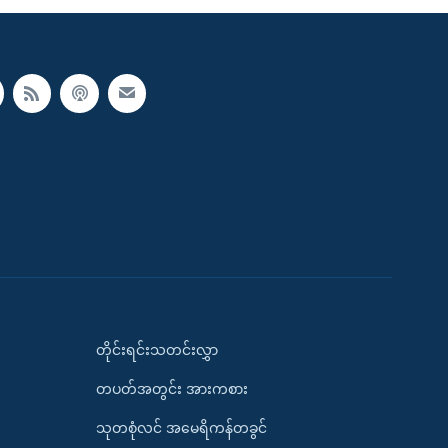
တိုင်းရင်းသတင်းလွှာ
တပတ်အတွင်း အားကစား
သုတစုံလင် အမေရိကန်တခွင်