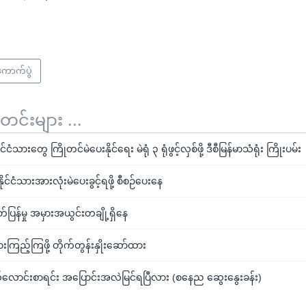
ကောက်ပွဲ
်းများ ...
ငံသားတွေ ကြိုတင်မဲပေးနိုင်ရေး မဲရုံ ၃ ရုံဖွင့်လှစ်ဖို့ ဒီစီမြန်မာသံရုံး ကြိုးပမ်း
ုင်ငံသားအားလုံးမဲပေးခွင့်ရဖို့ စီစဉ်ပေးနေ
တ်ပြန်မှု အမှားအယွင်းတချို့ရှိနေ
ွားကြည့်ကြဖို့ တိုက်တွန်းနှိုးဆော်ထား
လောင်းစာရင်း အပြောင်းအလဲမြင်ရပြီလား (စနေည ဆွေးနွေးခန်း)