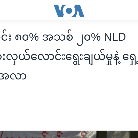
်း ၈၀% အသစ် ၂၀% NLD
းလှယ်လောင်းရွေးချယ်မှုနဲ့ ရှေ
းအလာ