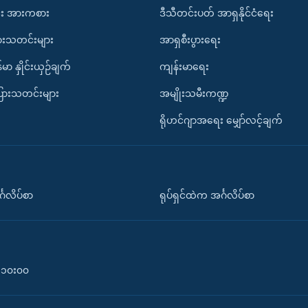
း အားကစား
ဒီသီတင်းပတ် အာရှနိုင်ငံရေး
ားသတင်းများ
အာရှစီးပွားရေး
်မာ နှိုင်းယှဉ်ချက်
ကျန်းမာရေး
ပြားသတင်းများ
အမျိုးသမီးကဏ္ဍ
ရိုဟင်ဂျာအရေး မျှော်လင့်ချက်
်္ဂလိပ်စာ
ရုပ်ရှင်ထဲက အင်္ဂလိပ်စာ
၀-၁၀း၀၀