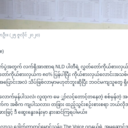
တဦး။ (၂၅ ဇူလိုင် ၂၀၂၀)
e)
်ပွဲအတွက် လက်ရှိအာဏာရ NLD ပါတီရဲ့ လွှတ်တော်ကိုယ်စားလှယ
ှတ်တော်ကိုယ်စားလှယ်က ၈၀% ပြန်ပါပြီး ကိုယ်စားလှယ်လောင်းအ
 အပြောင်းအလဲ သိပ်ဖြစ်လာမှာမဟုတ်ဘူးဆိုပြီး ဘဝင်မကျသူတွေ ရှ
ာက်မှန်ပါသလဲ၊ လူထုက မေ ျှာ်လင့်တောင့်တနေတဲ့ စစ်မှန်တဲ့ အပ
အချက်က အဓိက ကျပါသလား၊ တခြား ထည့်သွင်းစဉ်းစားစရာ ဘယ်လိုအ
ြင့် ဒီ ဆွေးနွေးခန်းမှာ နားဆင်ကြရပါမယ်။
လာသူ ဒေါက်တာတင်မောင်သန်း၊ The Voice ဂျာနယ်ရဲ့ အမှုဆောင်အရ